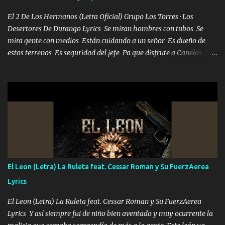
El 2 De Los Hermanos (Letra Oficial) Grupo Los Torres · Los
Desertores De Durango Lyrics Se miran hombres con tubos Se
mira gente con medios Están cuidando a un señor Es dueño de
estos terrenos Es seguridad del jefe Pa que disfrute a Canelos Es
el DOS de los HERMANOS un cerebro 🧠 inteligente junto con su
hermano el TRES blindado el Estado tiene andan ESPERANDO al
UNO QUE PRONTO ESTARÁ PRESENTE Que no falten las bucanas
ni tampoco las mujeres porque es platica de grandes por eso hay
que estar alegres doy las instrucciones para atender los deberes
Música Si es que salta algún problema de confianza tengo gente
ahí está el Hombre Cuarenta y también Pariente 7 arreglan
cualquier problema no más es cuestión que ordené NOS HACE
FALTA UN HERMANO DE CLAVE ERA EL 24 SIEMPRE FUE UN
El Leon (Letra) La Ruleta feat. Cessar Roman y Su FuerzAerea
HOMBRE VALIENTE POR ALGO M'URIÓ PELEAND0 SIEMPRE
Lyrics
VIO POR LA FAMILIA PARA QUE SIGA EL LEGADO Es el DOS de
los HERMANOS un cerebro inteligente y com...
El Leon (Letra) La Ruleta feat. Cessar Roman y Su FuerzAerea
Lyrics Y así siempre fui de niño bien aventado y muy ocurrente la