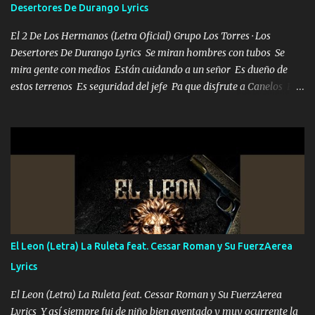
Desertores De Durango Lyrics
bailar Pero es que tengo un par de conciertos más que llenar Se
mueven solo por el interés P...
El 2 De Los Hermanos (Letra Oficial) Grupo Los Torres · Los
Desertores De Durango Lyrics Se miran hombres con tubos Se
mira gente con medios Están cuidando a un señor Es dueño de
estos terrenos Es seguridad del jefe Pa que disfrute a Canelos Es
el DOS de los HERMANOS un cerebro 🧠 inteligente junto con su
hermano el TRES blindado el Estado tiene andan ESPERANDO al
UNO QUE PRONTO ESTARÁ PRESENTE Que no falten las bucanas
ni tampoco las mujeres porque es platica de grandes por eso hay
que estar alegres doy las instrucciones para atender los deberes
Música Si es que salta algún problema de confianza tengo gente
ahí está el Hombre Cuarenta y también Pariente 7 arreglan
cualquier problema no más es cuestión que ordené NOS HACE
FALTA UN HERMANO DE CLAVE ERA EL 24 SIEMPRE FUE UN
El Leon (Letra) La Ruleta feat. Cessar Roman y Su FuerzAerea
HOMBRE VALIENTE POR ALGO M'URIÓ PELEAND0 SIEMPRE
Lyrics
VIO POR LA FAMILIA PARA QUE SIGA EL LEGADO Es el DOS de
los HERMANOS un cerebro inteligente y com...
El Leon (Letra) La Ruleta feat. Cessar Roman y Su FuerzAerea
Lyrics Y así siempre fui de niño bien aventado y muy ocurrente la