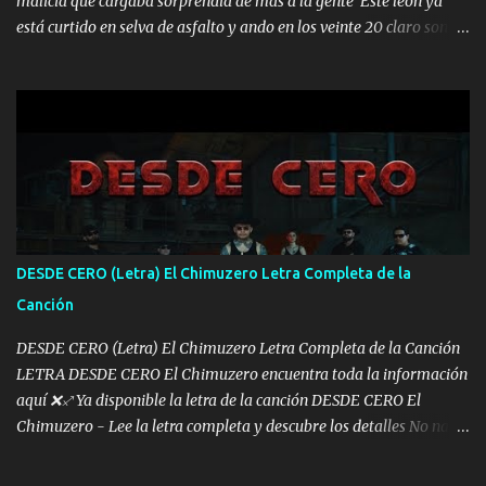
malicia que cargaba sorprendía de más a la gente Este león ya
está curtido en selva de asfalto y ando en los veinte 20 claro son
mis años Leon mi clave por si hay pendiente Tranquilo me la
navego ando en lo mío sin ni un pendiente si hay problemas lo
arreglamos padrino yo brincó en caliente Y No me paran aquí hay
pa más pues hay charola les voy a dar hasta topar pues no hay de
otra Música Surcando bien mi camino voy por mi línea no veo a
los lados aquel que no corre vuela no se me duerm voy chicoteado
Ya pasé varias hazañas ya tienen rato que me agarran el colmillo
de este León los estatales no sé esperaron Al tiro esta la PrimiZa
también la nueve que cargo al lado doy la mano al que su amigo y
DESDE CERO (Letra) El Chimuzero Letra Completa de la
al traicionero damos pa abajo Y No me paran aquí hay pa más
Canción
pues hay charola les voy a dar hasta topar pues no hay de otra...
DESDE CERO (Letra) El Chimuzero Letra Completa de la Canción
LETRA DESDE CERO El Chimuzero encuentra toda la información
aquí ❌♐ Ya disponible la letra de la canción DESDE CERO El
Chimuzero - Lee la letra completa y descubre los detalles No nací
en cuna de oro , Pero Andamos Firmes Buscando el Billete. Cómo
Vengo desde Cero Se que Solo Plata. No es lo Suficiente, Soy De