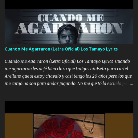
pero muy en el fondo te adoro' Música Me muero por ir a buscarte
pero eso ya no va a pasar me perderé en la soledad Porque me
mirabas bonito si yo no fui el final feliz el final fue triste pa mí Y
duele no tenerte aquí sabiendo que moría por ti yo y la luna
cantamos y por ti nos embriagamos Quién sabe qué será de mí si
contigo fui muy feliz a lo mejor no lloró pero muy en el fondo te
adoro
Cuando Me Agarraron (Letra Oficial) Los Tamayo Lyrics
Cuando Me Agarraron (Letra Oficial) Los Tamayo Lyrics Cuando
me agarraron les dejé bien claro que traigo camiseta puro cartel
Arellano que si estoy chavalo y casi tengo los 20 años pero los que
me cargó no son para andar jugando No me gustó la escuela pero
las libretas para el otro lado las fuimos mandando Ya nos
difamaron y nos han tachado sigue la vieja guardia y sigue bien
firme el legado que si como me llamó varios ya se han preguntado
Yo Soy El De Las Pacas Sobrino Del Brazo Armad0 Con mi Glock
fajado y mi R terciado me van a ver allá por TJ para un licenciado
mando un abrazo andamos al cien Choritas también Música
Ando en la colonia bien acelerado traigo un M2 que nunca me ha