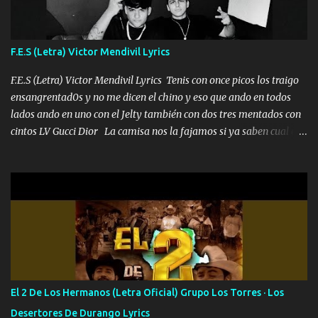
me fajó una Glock siempre armado todas las generaciones yo
traigo El chiste es que hago lo que quiero pues así soy me mandó
yo tengo el control a todos yo les paro el dedo soy hocicon un
F.E.S (Letra) Victor Mendivil Lyrics
malcriado un malandrón Que Les importa no saben nada falsas
las risas las que me miran hay gente corriente no quieren ve...
F.E.S (Letra) Victor Mendivil Lyrics Tenis con once picos los traigo
ensangrentad0s y no me dicen el chino y eso que ando en todos
lados ando en uno con el Jelty también con dos tres mentados con
cintos LV Gucci Dior La camisa nos la fajamos si ya saben cual es
tanto suena que ya le ardió a tres la trone con el cable en inglés la
camisa no me quito arriba la F.E.S Los caballos de TRX marcan
702 mo cuenta de banco no cuadra con que yo use bots rompiendo
estándares 110 mil records de pistas no me falta mucho para
verme en las revistas Ya pasé Italia Japón Madrid Milán y también
Francia ropa de 100.000 bolas Louis vuitton es mi fragancia
repleta de presidentes la bolsa estoy en mi pic si no se han dado
cuenta chequeen gráficas del kitch
El 2 De Los Hermanos (Letra Oficial) Grupo Los Torres · Los
Desertores De Durango Lyrics