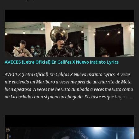
AVECES (Letra Oficial) En Califas X Nuevo Instinto Lyrics
AVECES (Letra Oficial) En Califas X Nuevo Instinto Lyrics A veces
me enciendo un Marlboro a veces me prendo un churrito de Mota
bien apestosa A veces me he visto tumbado a veces me visto como
un Licenciado como si fuera un abogado El chiste es que hago lo
que quiero pues así soy me mandó yo tengo el control a todos yo
les paro el dedo soy hocicon un malcriado un malandrón Que Les
importa no saben nada falsas las risas las que me miran hay gente
corriente no quieren verte subir de level trucha mis plebes Música
A veces me pongo un sombrero a veces me ven la cachucha de lado