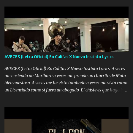
la peligro...
sabe que será de mí si contigo fue muy feliz a lo mejor no lloro
pero muy en el fondo te adoro' Música Me muero por ir a buscarte
pero eso ya no va a pasar me perderé en la soledad Porque me
mirabas bonito si yo no fui el final feliz el final fue triste pa mí Y
duele no tenerte aquí sabiendo que moría por ti yo y la luna
cantamos y por ti nos embriagamos Quién sabe qué será de mí si
contigo fui muy feliz a lo mejor no lloró pero muy en el fondo te
adoro
AVECES (Letra Oficial) En Califas X Nuevo Instinto Lyrics
AVECES (Letra Oficial) En Califas X Nuevo Instinto Lyrics A veces
me enciendo un Marlboro a veces me prendo un churrito de Mota
bien apestosa A veces me he visto tumbado a veces me visto como
un Licenciado como si fuera un abogado El chiste es que hago lo
que quiero pues así soy me mandó yo tengo el control a todos yo
les paro el dedo soy hocicon un malcriado un malandrón Que Les
importa no saben nada falsas las risas las que me miran hay gente
corriente no quieren verte subir de level trucha mis plebes Música
A veces me pongo un sombrero a veces me ven la cachucha de lado
con la mirada siempre en alto A veces me fajó una super o a veces