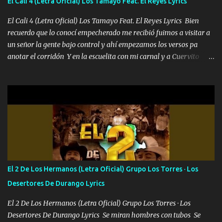
El Cali 4 (Letra Oficial) Los Tamayo Feat. El Reyes Lyrics
al traicionero damos pa abajo Y No me paran aquí hay pa más
pues hay charola les voy a dar hasta topar pues no hay de otra...
El Cali 4 (Letra Oficial) Los Tamayo Feat. El Reyes Lyrics Bien
recuerdo que lo conocí empecherado me recibió fuimos a visitar a
un señor la gente bajo control y ahí empezamos los versos pa
anotar el corridón Y en la escuelita con mi carnal y a Cuervito
mandó a saludar la bergacera del Alamar pensó no llegó al final y
aquí se cumplen las reglas no secuestr0 no r0bar De La C giró la
orden nos comanda el doble P bien firmes con Alto PRIETO y la
camisa es color Verde y peleam0s la Bandera por todita a la ciudad
con los drones patrullando la Frontera De Tijuana Bulevares
Bellas Artes me ve en las blancas ya hace falta mi APA FLACO
verde se le extraña pa que sepan Aquí Pura GENTE DE LA RANA 🐸
POR CLAVE ES EL CALI 4 EN LA CIUDAD TIJUANA Música Al
tirante andamos mi carnal atento a cualquier necesidad no porque
El 2 De Los Hermanos (Letra Oficial) Grupo Los Torres · Los
se ve limpio el camino nos confiamos al andar y nunca con la
Desertores De Durango Lyrics
misma piedra me vuelvo a tropezar Cuando ando de enamorado
en corto me tiró a per...
El 2 De Los Hermanos (Letra Oficial) Grupo Los Torres · Los
Desertores De Durango Lyrics Se miran hombres con tubos Se