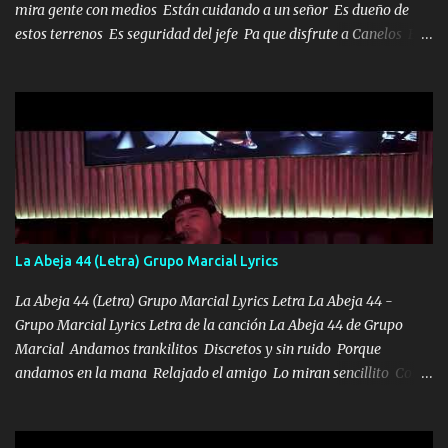
mira gente con medios Están cuidando a un señor Es dueño de
estos terrenos Es seguridad del jefe Pa que disfrute a Canelos Es
el DOS de los HERMANOS un cerebro 🧠 inteligente junto con su
hermano el TRES blindado el Estado tiene andan ESPERANDO al
UNO QUE PRONTO ESTARÁ PRESENTE Que no falten las bucanas
ni tampoco las mujeres porque es platica de grandes por eso hay
que estar alegres doy las instrucciones para atender los deberes
Música Si es que salta algún problema de confianza tengo gente
ahí está el Hombre Cuarenta y también Pariente 7 arreglan
cualquier problema no más es cuestión que ordené NOS HACE
FALTA UN HERMANO DE CLAVE ERA EL 24 SIEMPRE FUE UN
La Abeja 44 (Letra) Grupo Marcial Lyrics
HOMBRE VALIENTE POR ALGO M'URIÓ PELEAND0 SIEMPRE
VIO POR LA FAMILIA PARA QUE SIGA EL LEGADO Es el DOS de
La Abeja 44 (Letra) Grupo Marcial Lyrics Letra La Abeja 44 -
los HERMANOS un cerebro inteligente y com...
Grupo Marcial Lyrics Letra de la canción La Abeja 44 de Grupo
Marcial Andamos trankilitos Discretos y sin ruido Porque
andamos en la mana Relajado el amigo Lo miran sencillito Con
una Glock bien fajada Lo miran relajado La vida disfrutando Y la
gente siempre criticando Nos miran algo bueno Ya sera ropa,
diamante lo que me cuelgan en el cuello (Chorus) Y cuando