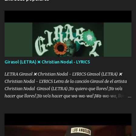
intentas rimar Pobre payaso que usa a todo el mundo pa' conectar
con la gente Dices "Latino Gang" pero pisas a to'a tu gente Pa’ dar
mensajes, m'ijo, hay quе ser coherentеs Si tú no eres artista, al
menos se prudente Hoy me sabe a mierda, traigo un Balvin en los
dientes Por falta de empatía le toca ser resiliente ¿Acaso eres
consciente de los followers que mueves? Parcerito, abre los ojos y
ve el poder que tienes Otro chiste malo son los nombres de tus
álbum's "José, vibras colores con la energía del diablo " ¿Si ...
Girasol (LETRA) ❌ Christian Nodal - LYRICS
LETRA Girasol ❌ Christian Nodal - LYRICS Girasol (LETRA) ❌
Christian Nodal - LYRICS Letra de la canción Girasol de el artista
Christian Nodal Girasol (LETRA) ¡Yo quiero que llores! ¡Yo vo'a
hacer que llores! ¡Yo vo’a hacer que wa-wa-wa! ¡Wa-wa-wa, llores!
Hoy me levanté bromista y me tienes que aguantar No quiero
bromear contigo, de ti quiero bromear Tú eres un chiste, cabrón,
cada que intentas cantar Cada que intentas rapear, cada que
intentas rimar Pobre payaso que usa a todo el mundo pa' conectar
con la gente Dices "Latino Gang" pero pisas a to'a tu gente Pa’ dar