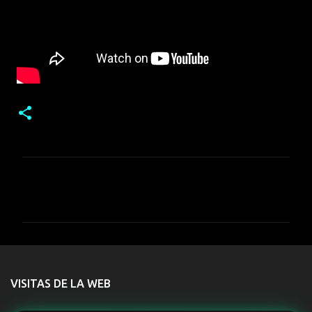
C
o
m
e
n
t
VISITAS DE LA WEB
a