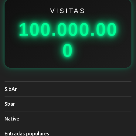
r
i
VISITAS
o
100.000.00
s
0
S.bAr
Sbar
Native
Entradas populares