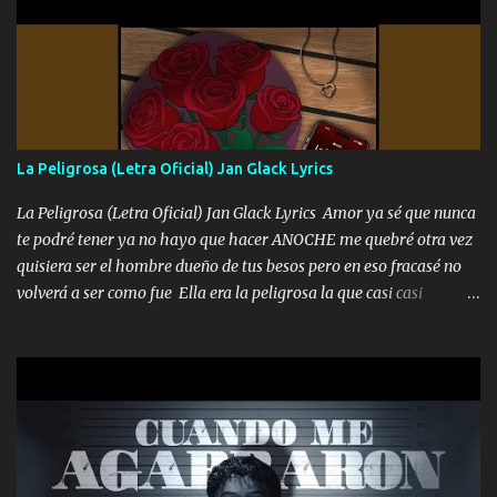
coronamos Se jala los marciales Y sus guitarras ya van sonando
Un gallardo me prendo Para agarrar el vuelo y la mente y
tranquilizando Tomense un buen trago Y así es como empezamos
los versos que voy cantando (Music) A vido alta y bajas La carreta
se atora Pero nunca le aflojamos Ya me han pasado cosas Y
aunque ustedes no sepan Pero la vida es muy corta Hay que
La Peligrosa (Letra Oficial) Jan Glack Lyrics
echarle chingazos Y seguir trabajando porque nada es...
La Peligrosa (Letra Oficial) Jan Glack Lyrics Amor ya sé que nunca
te podré tener ya no hayo que hacer ANOCHE me quebré otra vez
quisiera ser el hombre dueño de tus besos pero en eso fracasé no
volverá a ser como fue Ella era la peligrosa la que casi casi
convertí en mi esposa la que no importaba si llegaba tarde se
ponía contenta con un par de rosas Y aunque pasen cien años cien
años solo pienso en ti mami no me crees se que no me crees
Música Amar me duele estoy rodeado de mujeres pero solo
quieren billetes y yo que solo ocupo verte Recuerdo echábamos
pasión en la troca tus labios besándome yo quitándote la ropa no
quiero que sea nunca con otra yo quiero llevarte a la Luna y si