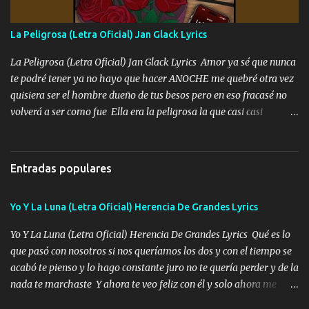
fallado para mi compadre mandó un fuerte abrazo también al
Especial sabe que lo apreciamos En los mejores antros me verán
La Peligrosa (Letra Oficial) Jan Glack Lyrics
tomando con mujeres hermosas y botellas destapando siempre
bien cuidado bien atrabancado y a los que me conocen ya saben de
La Peligrosa (Letra Oficial) Jan Glack Lyrics Amor ya sé que nunca
lo que hablo Entre lob...
te podré tener ya no hayo que hacer ANOCHE me quebré otra vez
quisiera ser el hombre dueño de tus besos pero en eso fracasé no
volverá a ser como fue Ella era la peligrosa la que casi casi
convertí en mi esposa la que no importaba si llegaba tarde se
ponía contenta con un par de rosas Y aunque pasen cien años cien
años solo pienso en ti mami no me crees se que no me crees
Entradas populares
Música Amar me duele estoy rodeado de mujeres pero solo
quieren billetes y yo que solo ocupo verte Recuerdo echábamos
Yo Y La Luna (Letra Oficial) Herencia De Grandes Lyrics
pasión en la troca tus labios besándome yo quitándote la ropa no
quiero que sea nunca con otra yo quiero llevarte a la Luna y si
Yo Y La Luna (Letra Oficial) Herencia De Grandes Lyrics Qué es lo
quieres en ese momento te pido que seas mi esposa Chingada
que pasó con nosotros si nos queríamos los dos y con el tiempo se
madre no quiero dejar de tenerte no ayuda la p'uta loquera y al
acabó te pienso y lo hago constante juro no te quería perder y de la
chile quisiera ser menos de ti dependiente la pinche tristeza me
nada te marchaste Y ahora te veo feliz con él y solo ahora me
encierra princesa tu sabes que nunca saldras de mi mente Ella era
quedé yo y la luna cantamos y por ti nos embriagamos' Quién