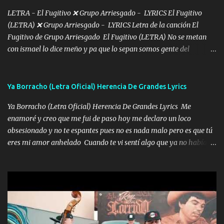
Intentar... ...
LETRA - El Fugitivo ❌ Grupo Arriesgado - LYRICS El Fugitivo
(LETRA) ❌ Grupo Arriesgado - LYRICS Letra de la canción El
Fugitivo de Grupo Arriesgado El Fugitivo (LETRA) No se metan
con ismael lo dice meño y pa que lo sepan somos gente del
sombrero y la mayiza aquí se respeta pa los rumbos del azache
paseo tranquilo pues son mi tierra por ahí les tire una clave y del M
grande traemos la bandera 04 se oye por los radios y bien
Ya Borracho (Letra Oficial) Herencia De Grandes Lyrics
pendientes andan los chávalos la espalda me van cuidando y si se
Ya Borracho (Letra Oficial) Herencia De Grandes Lyrics Me
ofrece también peleam'os bien atentó el compa huicho la corta al
enamoré y creo que me fui de paso hoy me declaro un loco
cinto y radios colgados cuando salimos del rancho carros
obsesionado y no te espantes pues no es nada malo pero es que tú
blindándos y bien equipados no somos gente de problemas pero
eres mi amor anhelado Cuando te vi sentí algo que ya no había
defendemos muy bien nuestra tierra buena sombra nos cobija y el
aquí quise elegir por mí y me decidí por ti Y ya borracho me
mismo ranchero es el que patrocina No crean que se me ah
parqueo por tu ventana para llevarte las canciones que te encantan
olvidado en aqueyos topes aquel atentado rápido corrió el mitote
pa enamorarte las flores no son tan caras pero llevan todo el
y con voz de mando les dijo don mayo que rescaten a manuel
cariño de mi alma Que pa febrero vendré frente a ti con mis
porque lo estimo y lo quiero ami lado vivi...
preguntas y digas que sí hacernos novios y verte feliz y muy
contenta como yo por ti Música Pregúntame qué es lo que me