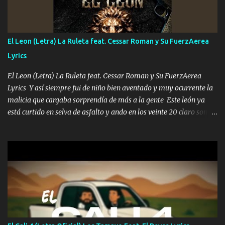
me fajó una Glock siempre armado todas las generaciones yo
traigo El chiste es que hago lo que quiero pues así soy me mandó
yo tengo el control a todos yo les paro el dedo soy hocicon un
El Leon (Letra) La Ruleta feat. Cessar Roman y Su FuerzAerea
malcriado un malandrón Que Les importa no saben nada falsas
Lyrics
las risas las que me miran hay gente corriente no quieren ve...
El Leon (Letra) La Ruleta feat. Cessar Roman y Su FuerzAerea
Lyrics Y así siempre fui de niño bien aventado y muy ocurrente la
malicia que cargaba sorprendía de más a la gente Este león ya
está curtido en selva de asfalto y ando en los veinte 20 claro son
mis años Leon mi clave por si hay pendiente Tranquilo me la
navego ando en lo mío sin ni un pendiente si hay problemas lo
arreglamos padrino yo brincó en caliente Y No me paran aquí hay
pa más pues hay charola les voy a dar hasta topar pues no hay de
otra Música Surcando bien mi camino voy por mi línea no veo a
los lados aquel que no corre vuela no se me duerm voy chicoteado
Ya pasé varias hazañas ya tienen rato que me agarran el colmillo
de este León los estatales no sé esperaron Al tiro esta la PrimiZa
también la nueve que cargo al lado doy la mano al que su amigo y