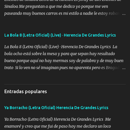
Sinaloa Me preguntan a que me dedico yo porque me ven
paseando muy buenos carros es mi estilo a nadie le estoy robando
discretamente cumplo yo bien mi trabajo De Tijuana a los rumbos
de L.A de muy joven me vine para el otro lado a los dieciséis me
miraban trabajando la escuela dejé el dinero estaba escaso Mi
La Bola 8 (Letra Oficial) (Live) · Herencia De Grandes Lyrics
familia que nunca les falte nada es la gran razón que a diario me
La Bola 8 (Letra Oficial) (Live) · Herencia De Grandes Lyrics La
refo el cuero mientras viva nunca les faltará nada mis dos hijos y
bola ocho está sobre la mesa y para que sepan hay resultado
mi esposa no se ra'ja Música Me rodearon y la puerta me
bueno porque aquí no hay mermas soy de palabra y de muy buen
tumbaron prisionero en caliente me llevaron me achacaba cargos
trato Si lo ven no sé imaginan pues no aparenta pero es Bragado a
que estaban muy raros me gritaba a donde tienes el clavo Yo me
cualquiera lo saluda que dice mi toro como ha estado No soy de
enfiesto me gusta vivir en grande más me cuido me gusta ser
muchos amigos los que yo tengo ya están contados mi familia es
responsable hay rateros envidiosos que no falten mi dios es grande
lo primero que cualquier cosa es un gran regalo Siempre me van a
me cuida de las maldades Pa el equipo aquí le mando un abrazo
Entradas populares
ver solo más no ando solo ai ta el aparato con cargador extendido
que conmigo aquí tiene mi respaldo...
para lucirlo yo aquí lo calmo Y mis collares me dan protección me
Ya Borracho (Letra Oficial) Herencia De Grandes Lyrics
cuidan los santos y mi Dios cada día con mas ganas le doy todo
por un futuro mejor Música Empecé desde los trece y hasta la
Ya Borracho (Letra Oficial) Herencia De Grandes Lyrics Me
fecha aún sigo vigente no soy manchado soy bueno pero si me
enamoré y creo que me fui de paso hoy me declaro un loco