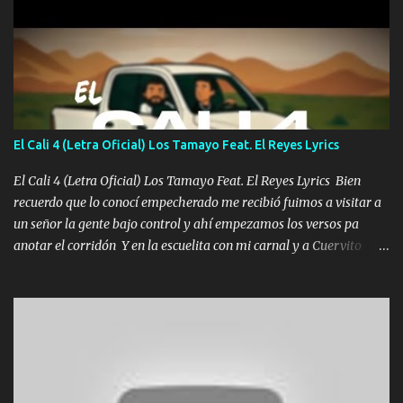
diamante lo que me cuelgan en el cuello (Chorus) Y cuando
coronamos Se jala los marciales Y sus guitarras ya van sonando
Un gallardo me prendo Para agarrar el vuelo y la mente y
tranquilizando Tomense un buen trago Y así es como empezamos
los versos que voy cantando (Music) A vido alta y bajas La carreta
se atora Pero nunca le aflojamos Ya me han pasado cosas Y
aunque ustedes no sepan Pero la vida es muy corta Hay que
El Cali 4 (Letra Oficial) Los Tamayo Feat. El Reyes Lyrics
echarle chingazos Y seguir trabajando porque nada es...
El Cali 4 (Letra Oficial) Los Tamayo Feat. El Reyes Lyrics Bien
recuerdo que lo conocí empecherado me recibió fuimos a visitar a
un señor la gente bajo control y ahí empezamos los versos pa
anotar el corridón Y en la escuelita con mi carnal y a Cuervito
mandó a saludar la bergacera del Alamar pensó no llegó al final y
aquí se cumplen las reglas no secuestr0 no r0bar De La C giró la
orden nos comanda el doble P bien firmes con Alto PRIETO y la
camisa es color Verde y peleam0s la Bandera por todita a la ciudad
con los drones patrullando la Frontera De Tijuana Bulevares
Bellas Artes me ve en las blancas ya hace falta mi APA FLACO
verde se le extraña pa que sepan Aquí Pura GENTE DE LA RANA 🐸