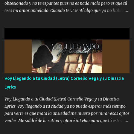
alteró de repente Mi carnal Abel aun lado ni uno con el otro no se
obsesionado y no te espantes pues no es nada malo pero es que tú
ha rajado pal Chinchillas un saludo y para un amigo que está en
eres mi amor anhelado Cuando te vi sentí algo que ya no había
Peñasco Me fajó una Glock al cinto y de Louis Vuitton son mis
aquí quise elegir por mí y me decidí por ti Y ya borracho me
zapatos mi es...
parqueo por tu ventana para llevarte las canciones que te encantan
pa enamorarte las flores no son tan caras pero llevan todo el
cariño de mi alma Que pa febrero vendré frente a ti con mis
preguntas y digas que sí hacernos novios y verte feliz y muy
contenta como yo por ti Música Pregúntame qué es lo que me
enamora pa describirte unas cuantas horas también pregunta que
quiero contigo que seas dichosa al estar conmigo Y ya borracho
contéstame la llamada pa dedicarte unas bonitas palabras así
Voy Llegando a tu Ciudad (Letra) Cornelio Vega y su Dinastia
borracho me animo a decirte todo y puedo describirlo mucho que
Lyrics
me encantes Decirte que me siento muy feliz y emocionado por
tenerte aquí espero que quiera...
Voy Llegando a tu Ciudad (Letra) Cornelio Vega y su Dinastia
Lyrics Voy llegando a tu ciudad ya no puedo esperar más tiempo
para verte es que mata la ansiedad me muero por mirar esos ojitos
verdes Me saldré de la rutina y giraré mi vida para que tú estés en
ella como debe ser Yo sé que eres conocida que varios te tiran pero