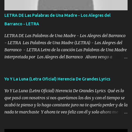
POR CLAVE ES EL CALI 4 EN LA CIUDAD TIJUANA Música Al
tirante andamos mi carnal atento a cualquier necesidad no porque
LETRA DE Las Palabras de Una Madre - Los Alegres del
se ve limpio el camino nos confiamos al andar y nunca con la
Barranco - LETRA
misma piedra me vuelvo a tropezar Cuando ando de enamorado
en corto me tiró a per...
LETRA DE Las Palabras de Una Madre - Los Alegres del Barranco
- LETRA Las Palabras de Una Madre (LETRA) - Los Alegres del
Barranco - LETRA Letra de la canción Las Palabras de Una Madre
interpretada por Los Alegres del Barranco Ahora vengo a
visitarte, a tu txumba a saludarte, se que del cielo me vez y desde
halla has de cuidarme, son palabras de una madre, que lleva en el
viento a su hijo y aunque ahora ya este con Dios el destino así lo
Yo Y La Luna (Letra Oficial) Herencia De Grandes Lyrics
quiso, él tiempo sigue pasando y nunca te olvidaremos, aquí
Yo Y La Luna (Letra Oficial) Herencia De Grandes Lyrics Qué es lo
seguiré esperando hasta volvernos a vernos El recuerdo que yo
que pasó con nosotros si nos queríamos los dos y con el tiempo se
tengo de mi mente no se va, en mi corazón me llevo lo mismo que
acabó te pienso y lo hago constante juro no te quería perder y de la
tu papá, a veces me pongo triste porque no puedo mirarte, mas se
nada te marchaste Y ahora te veo feliz con él y solo ahora me
que tu me escuchas porque tu eres mi gran ángel, El desespero me
quedé yo y la luna cantamos y por ti nos embriagamos' Quién
llega para reunirme contigo, tu iluminas mi sendero por siempre
sabe que será de mí si contigo fue muy feliz a lo mejor no lloro
serás mi niño, del amor que yo te tengo es co...