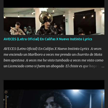
AVECES (Letra Oficial) En Califas X Nuevo Instinto Lyrics
AVECES (Letra Oficial) En Califas X Nuevo Instinto Lyrics A veces
me enciendo un Marlboro a veces me prendo un churrito de Mota
bien apestosa A veces me he visto tumbado a veces me visto como
un Licenciado como si fuera un abogado El chiste es que hago lo
que quiero pues así soy me mandó yo tengo el control a todos yo
les paro el dedo soy hocicon un malcriado un malandrón Que Les
importa no saben nada falsas las risas las que me miran hay gente
corriente no quieren verte subir de level trucha mis plebes Música
A veces me pongo un sombrero a veces me ven la cachucha de lado
con la mirada siempre en alto A veces me fajó una super o a veces
me fajó una Glock siempre armado todas las generaciones yo