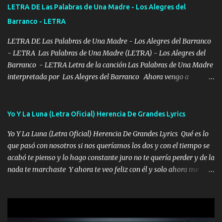
tirante andamos mi carnal atento a cualquier necesidad no porque
LETRA DE Las Palabras de Una Madre - Los Alegres del
se ve limpio el camino nos confiamos al andar y nunca con la
Barranco - LETRA
misma piedra me vuelvo a tropezar Cuando ando de enamorado
en corto me tiró a per...
LETRA DE Las Palabras de Una Madre - Los Alegres del Barranco
- LETRA Las Palabras de Una Madre (LETRA) - Los Alegres del
Barranco - LETRA Letra de la canción Las Palabras de Una Madre
interpretada por Los Alegres del Barranco Ahora vengo a
visitarte, a tu txumba a saludarte, se que del cielo me vez y desde
halla has de cuidarme, son palabras de una madre, que lleva en el
viento a su hijo y aunque ahora ya este con Dios el destino así lo
Yo Y La Luna (Letra Oficial) Herencia De Grandes Lyrics
quiso, él tiempo sigue pasando y nunca te olvidaremos, aquí
Yo Y La Luna (Letra Oficial) Herencia De Grandes Lyrics Qué es lo
seguiré esperando hasta volvernos a vernos El recuerdo que yo
que pasó con nosotros si nos queríamos los dos y con el tiempo se
tengo de mi mente no se va, en mi corazón me llevo lo mismo que
acabó te pienso y lo hago constante juro no te quería perder y de la
tu papá, a veces me pongo triste porque no puedo mirarte, mas se
nada te marchaste Y ahora te veo feliz con él y solo ahora me
que tu me escuchas porque tu eres mi gran ángel, El desespero me
quedé yo y la luna cantamos y por ti nos embriagamos' Quién
llega para reunirme contigo, tu iluminas mi sendero por siempre
sabe que será de mí si contigo fue muy feliz a lo mejor no lloro
serás mi niño, del amor que yo te tengo es co...
pero muy en el fondo te adoro' Música Me muero por ir a buscarte
pero eso ya no va a pasar me perderé en la soledad Porque me