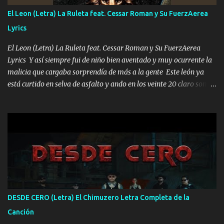
FALTA UN HERMANO DE CLAVE ERA EL 24 SIEMPRE FUE UN
El Leon (Letra) La Ruleta feat. Cessar Roman y Su FuerzAerea
HOMBRE VALIENTE POR ALGO M'URIÓ PELEAND0 SIEMPRE
Lyrics
VIO POR LA FAMILIA PARA QUE SIGA EL LEGADO Es el DOS de
los HERMANOS un cerebro inteligente y com...
El Leon (Letra) La Ruleta feat. Cessar Roman y Su FuerzAerea
Lyrics Y así siempre fui de niño bien aventado y muy ocurrente la
malicia que cargaba sorprendía de más a la gente Este león ya
está curtido en selva de asfalto y ando en los veinte 20 claro son
mis años Leon mi clave por si hay pendiente Tranquilo me la
navego ando en lo mío sin ni un pendiente si hay problemas lo
arreglamos padrino yo brincó en caliente Y No me paran aquí hay
pa más pues hay charola les voy a dar hasta topar pues no hay de
otra Música Surcando bien mi camino voy por mi línea no veo a
los lados aquel que no corre vuela no se me duerm voy chicoteado
Ya pasé varias hazañas ya tienen rato que me agarran el colmillo
de este León los estatales no sé esperaron Al tiro esta la PrimiZa
también la nueve que cargo al lado doy la mano al que su amigo y
DESDE CERO (Letra) El Chimuzero Letra Completa de la
al traicionero damos pa abajo Y No me paran aquí hay pa más
Canción
pues hay charola les voy a dar hasta topar pues no hay de otra...