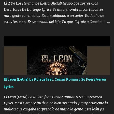
mueven solo por el interés P...
El 2 De Los Hermanos (Letra Oficial) Grupo Los Torres · Los
Desertores De Durango Lyrics Se miran hombres con tubos Se
mira gente con medios Están cuidando a un señor Es dueño de
estos terrenos Es seguridad del jefe Pa que disfrute a Canelos Es
el DOS de los HERMANOS un cerebro 🧠 inteligente junto con su
hermano el TRES blindado el Estado tiene andan ESPERANDO al
UNO QUE PRONTO ESTARÁ PRESENTE Que no falten las bucanas
ni tampoco las mujeres porque es platica de grandes por eso hay
que estar alegres doy las instrucciones para atender los deberes
Música Si es que salta algún problema de confianza tengo gente
ahí está el Hombre Cuarenta y también Pariente 7 arreglan
cualquier problema no más es cuestión que ordené NOS HACE
FALTA UN HERMANO DE CLAVE ERA EL 24 SIEMPRE FUE UN
El Leon (Letra) La Ruleta feat. Cessar Roman y Su FuerzAerea
HOMBRE VALIENTE POR ALGO M'URIÓ PELEAND0 SIEMPRE
Lyrics
VIO POR LA FAMILIA PARA QUE SIGA EL LEGADO Es el DOS de
los HERMANOS un cerebro inteligente y com...
El Leon (Letra) La Ruleta feat. Cessar Roman y Su FuerzAerea
Lyrics Y así siempre fui de niño bien aventado y muy ocurrente la
malicia que cargaba sorprendía de más a la gente Este león ya