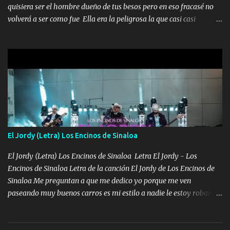
quisiera ser el hombre dueño de tus besos pero en eso fracasé no
volverá a ser como fue Ella era la peligrosa la que casi casi
convertí en mi esposa la que no importaba si llegaba tarde se
ponía contenta con un par de rosas Y aunque pasen cien años cien
años solo pienso en ti mami no me crees se que no me crees
Música Amar me duele estoy rodeado de mujeres pero solo
quieren billetes y yo que solo ocupo verte Recuerdo echábamos
pasión en la troca tus labios besándome yo quitándote la ropa no
quiero que sea nunca con otra yo quiero llevarte a la Luna y si
quieres en ese momento te pido que seas mi esposa Chingada
madre no quiero dejar de tenerte no ayuda la p'uta loquera y al
El Jordy (Letra) Los Encinos de Sinaloa
chile quisiera ser menos de ti dependiente la pinche tristeza me
encierra princesa tu sabes que nunca saldras de mi mente Ella era
El Jordy (Letra) Los Encinos de Sinaloa Letra El Jordy - Los
la peligro...
Encinos de Sinaloa Letra de la canción El Jordy de Los Encinos de
Sinaloa Me preguntan a que me dedico yo porque me ven
paseando muy buenos carros es mi estilo a nadie le estoy robando
discretamente cumplo yo bien mi trabajo De Tijuana a los rumbos
de L.A de muy joven me vine para el otro lado a los dieciséis me
miraban trabajando la escuela dejé el dinero estaba escaso Mi