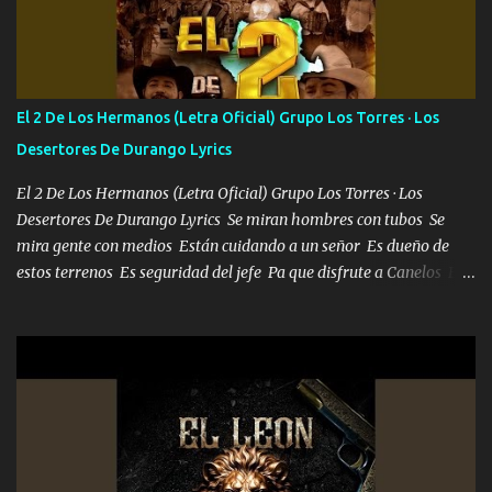
Francia ropa de 100.000 bolas Louis vuitton es mi fragancia
repleta de presidentes la bolsa estoy en mi pic si no se han dado
cuenta chequeen gráficas del kitch
El 2 De Los Hermanos (Letra Oficial) Grupo Los Torres · Los
Desertores De Durango Lyrics
El 2 De Los Hermanos (Letra Oficial) Grupo Los Torres · Los
Desertores De Durango Lyrics Se miran hombres con tubos Se
mira gente con medios Están cuidando a un señor Es dueño de
estos terrenos Es seguridad del jefe Pa que disfrute a Canelos Es
el DOS de los HERMANOS un cerebro 🧠 inteligente junto con su
hermano el TRES blindado el Estado tiene andan ESPERANDO al
UNO QUE PRONTO ESTARÁ PRESENTE Que no falten las bucanas
ni tampoco las mujeres porque es platica de grandes por eso hay
que estar alegres doy las instrucciones para atender los deberes
Música Si es que salta algún problema de confianza tengo gente
ahí está el Hombre Cuarenta y también Pariente 7 arreglan
cualquier problema no más es cuestión que ordené NOS HACE