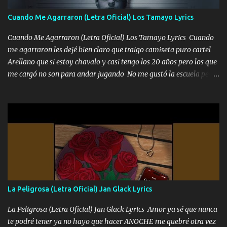
llega para reunirme contigo, tu iluminas mi sendero por siempre
Cuando Me Agarraron (Letra Oficial) Los Tamayo Lyrics
serás mi niño, del amor que yo te tengo es co...
Cuando Me Agarraron (Letra Oficial) Los Tamayo Lyrics Cuando
me agarraron les dejé bien claro que traigo camiseta puro cartel
Arellano que si estoy chavalo y casi tengo los 20 años pero los que
me cargó no son para andar jugando No me gustó la escuela pero
las libretas para el otro lado las fuimos mandando Ya nos
difamaron y nos han tachado sigue la vieja guardia y sigue bien
firme el legado que si como me llamó varios ya se han preguntado
Yo Soy El De Las Pacas Sobrino Del Brazo Armad0 Con mi Glock
fajado y mi R terciado me van a ver allá por TJ para un licenciado
mando un abrazo andamos al cien Choritas también Música
Ando en la colonia bien acelerado traigo un M2 que nunca me ha
fallado para mi compadre mandó un fuerte abrazo también al
Especial sabe que lo apreciamos En los mejores antros me verán
La Peligrosa (Letra Oficial) Jan Glack Lyrics
tomando con mujeres hermosas y botellas destapando siempre
bien cuidado bien atrabancado y a los que me conocen ya saben de
La Peligrosa (Letra Oficial) Jan Glack Lyrics Amor ya sé que nunca
lo que hablo Entre lob...
te podré tener ya no hayo que hacer ANOCHE me quebré otra vez