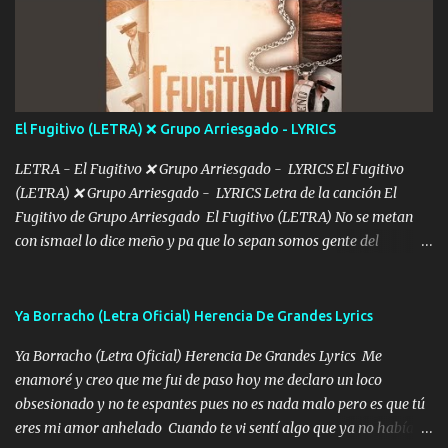
De mi vida... Cómo tú no hay nadie más No hay nadie
más Si te sientes sola no me llames porfa Me pongo sencible e
imagino tu sombra Clase azul es el tequila e interior la ropa Clip
cap la champagne el polvo es color rosa Me contacto un ángel eres
tú mi hermosa La que me alegra los días y sigo tomando Y
El Fugitivo (LETRA) ❌ Grupo Arriesgado - LYRICS
pensar... Que tú ya no vas a estar Pasarán... Solito me dejaras
Intentar... ...
LETRA - El Fugitivo ❌ Grupo Arriesgado - LYRICS El Fugitivo
(LETRA) ❌ Grupo Arriesgado - LYRICS Letra de la canción El
Fugitivo de Grupo Arriesgado El Fugitivo (LETRA) No se metan
con ismael lo dice meño y pa que lo sepan somos gente del
sombrero y la mayiza aquí se respeta pa los rumbos del azache
paseo tranquilo pues son mi tierra por ahí les tire una clave y del M
grande traemos la bandera 04 se oye por los radios y bien
Ya Borracho (Letra Oficial) Herencia De Grandes Lyrics
pendientes andan los chávalos la espalda me van cuidando y si se
Ya Borracho (Letra Oficial) Herencia De Grandes Lyrics Me
ofrece también peleam'os bien atentó el compa huicho la corta al
enamoré y creo que me fui de paso hoy me declaro un loco
cinto y radios colgados cuando salimos del rancho carros
obsesionado y no te espantes pues no es nada malo pero es que tú
blindándos y bien equipados no somos gente de problemas pero
eres mi amor anhelado Cuando te vi sentí algo que ya no había
defendemos muy bien nuestra tierra buena sombra nos cobija y el