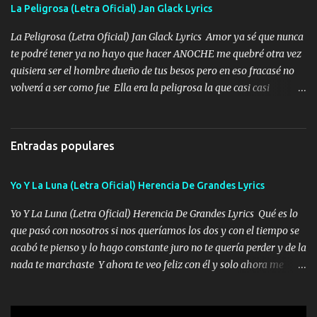
Especial sabe que lo apreciamos En los mejores antros me verán
La Peligrosa (Letra Oficial) Jan Glack Lyrics
tomando con mujeres hermosas y botellas destapando siempre
bien cuidado bien atrabancado y a los que me conocen ya saben de
La Peligrosa (Letra Oficial) Jan Glack Lyrics Amor ya sé que nunca
lo que hablo Entre lob...
te podré tener ya no hayo que hacer ANOCHE me quebré otra vez
quisiera ser el hombre dueño de tus besos pero en eso fracasé no
volverá a ser como fue Ella era la peligrosa la que casi casi
convertí en mi esposa la que no importaba si llegaba tarde se
ponía contenta con un par de rosas Y aunque pasen cien años cien
años solo pienso en ti mami no me crees se que no me crees
Entradas populares
Música Amar me duele estoy rodeado de mujeres pero solo
quieren billetes y yo que solo ocupo verte Recuerdo echábamos
Yo Y La Luna (Letra Oficial) Herencia De Grandes Lyrics
pasión en la troca tus labios besándome yo quitándote la ropa no
quiero que sea nunca con otra yo quiero llevarte a la Luna y si
Yo Y La Luna (Letra Oficial) Herencia De Grandes Lyrics Qué es lo
quieres en ese momento te pido que seas mi esposa Chingada
que pasó con nosotros si nos queríamos los dos y con el tiempo se
madre no quiero dejar de tenerte no ayuda la p'uta loquera y al
acabó te pienso y lo hago constante juro no te quería perder y de la
chile quisiera ser menos de ti dependiente la pinche tristeza me
nada te marchaste Y ahora te veo feliz con él y solo ahora me
encierra princesa tu sabes que nunca saldras de mi mente Ella era
quedé yo y la luna cantamos y por ti nos embriagamos' Quién
la peligro...
sabe que será de mí si contigo fue muy feliz a lo mejor no lloro
pero muy en el fondo te adoro' Música Me muero por ir a buscarte