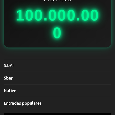
o
100.000.00
s
0
S.bAr
Sbar
Native
Entradas populares