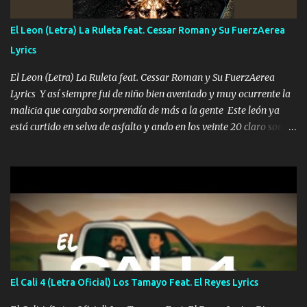
traigo El chiste es que hago lo que quiero pues así soy me mandó
yo tengo el control a todos yo les paro el dedo soy hocicon un
El Leon (Letra) La Ruleta feat. Cessar Roman y Su FuerzAerea
malcriado un malandrón Que Les importa no saben nada falsas
Lyrics
las risas las que me miran hay gente corriente no quieren ve...
El Leon (Letra) La Ruleta feat. Cessar Roman y Su FuerzAerea
Lyrics Y así siempre fui de niño bien aventado y muy ocurrente la
malicia que cargaba sorprendía de más a la gente Este león ya
está curtido en selva de asfalto y ando en los veinte 20 claro son
mis años Leon mi clave por si hay pendiente Tranquilo me la
navego ando en lo mío sin ni un pendiente si hay problemas lo
arreglamos padrino yo brincó en caliente Y No me paran aquí hay
pa más pues hay charola les voy a dar hasta topar pues no hay de
otra Música Surcando bien mi camino voy por mi línea no veo a
los lados aquel que no corre vuela no se me duerm voy chicoteado
Ya pasé varias hazañas ya tienen rato que me agarran el colmillo
de este León los estatales no sé esperaron Al tiro esta la PrimiZa
también la nueve que cargo al lado doy la mano al que su amigo y
El Cali 4 (Letra Oficial) Los Tamayo Feat. El Reyes Lyrics
al traicionero damos pa abajo Y No me paran aquí hay pa más