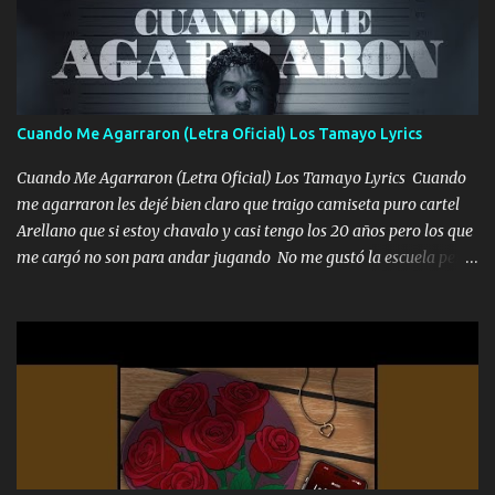
mirabas bonito si yo no fui el final feliz el final fue triste pa mí Y
duele no tenerte aquí sabiendo que moría por ti yo y la luna
cantamos y por ti nos embriagamos Quién sabe qué será de mí si
contigo fui muy feliz a lo mejor no lloró pero muy en el fondo te
adoro
Cuando Me Agarraron (Letra Oficial) Los Tamayo Lyrics
Cuando Me Agarraron (Letra Oficial) Los Tamayo Lyrics Cuando
me agarraron les dejé bien claro que traigo camiseta puro cartel
Arellano que si estoy chavalo y casi tengo los 20 años pero los que
me cargó no son para andar jugando No me gustó la escuela pero
las libretas para el otro lado las fuimos mandando Ya nos
difamaron y nos han tachado sigue la vieja guardia y sigue bien
firme el legado que si como me llamó varios ya se han preguntado
Yo Soy El De Las Pacas Sobrino Del Brazo Armad0 Con mi Glock
fajado y mi R terciado me van a ver allá por TJ para un licenciado
mando un abrazo andamos al cien Choritas también Música
Ando en la colonia bien acelerado traigo un M2 que nunca me ha
fallado para mi compadre mandó un fuerte abrazo también al