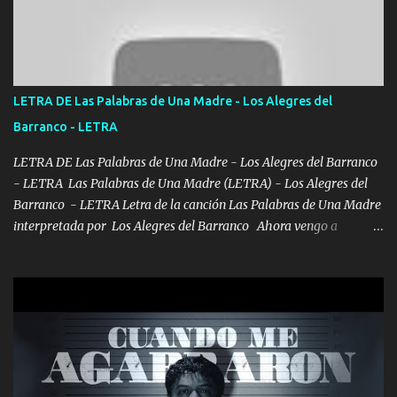
Un gallardo me prendo Para agarrar el vuelo y la mente y
tranquilizando Tomense un buen trago Y así es como empezamos
los versos que voy cantando (Music) A vido alta y bajas La carreta
se atora Pero nunca le aflojamos Ya me han pasado cosas Y
aunque ustedes no sepan Pero la vida es muy corta Hay que
LETRA DE Las Palabras de Una Madre - Los Alegres del
echarle chingazos Y seguir trabajando porque nada es...
Barranco - LETRA
LETRA DE Las Palabras de Una Madre - Los Alegres del Barranco
- LETRA Las Palabras de Una Madre (LETRA) - Los Alegres del
Barranco - LETRA Letra de la canción Las Palabras de Una Madre
interpretada por Los Alegres del Barranco Ahora vengo a
visitarte, a tu txumba a saludarte, se que del cielo me vez y desde
halla has de cuidarme, son palabras de una madre, que lleva en el
viento a su hijo y aunque ahora ya este con Dios el destino así lo
quiso, él tiempo sigue pasando y nunca te olvidaremos, aquí
seguiré esperando hasta volvernos a vernos El recuerdo que yo
tengo de mi mente no se va, en mi corazón me llevo lo mismo que
tu papá, a veces me pongo triste porque no puedo mirarte, mas se
que tu me escuchas porque tu eres mi gran ángel, El desespero me