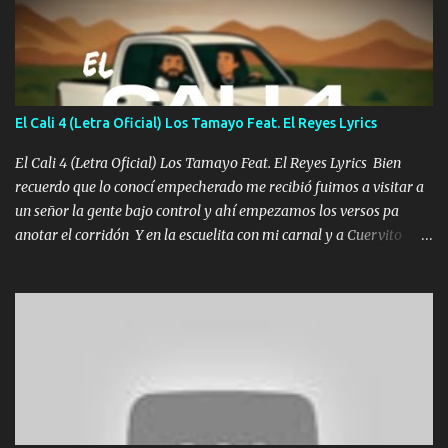
Un gallardo me prendo Para agarrar el vuelo y la mente y
tranquilizando Tomense un buen trago Y así es como empezamos
los versos que voy cantando (Music) A vido alta y bajas La carreta
se atora Pero nunca le aflojamos Ya me han pasado cosas Y
aunque ustedes no sepan Pero la vida es muy corta Hay que
El Cali 4 (Letra Oficial) Los Tamayo Feat. El Reyes Lyrics
echarle chingazos Y seguir trabajando porque nada es...
El Cali 4 (Letra Oficial) Los Tamayo Feat. El Reyes Lyrics Bien
recuerdo que lo conocí empecherado me recibió fuimos a visitar a
un señor la gente bajo control y ahí empezamos los versos pa
anotar el corridón Y en la escuelita con mi carnal y a Cuervito
mandó a saludar la bergacera del Alamar pensó no llegó al final y
aquí se cumplen las reglas no secuestr0 no r0bar De La C giró la
orden nos comanda el doble P bien firmes con Alto PRIETO y la
camisa es color Verde y peleam0s la Bandera por todita a la ciudad
con los drones patrullando la Frontera De Tijuana Bulevares
Bellas Artes me ve en las blancas ya hace falta mi APA FLACO
verde se le extraña pa que sepan Aquí Pura GENTE DE LA RANA 🐸
POR CLAVE ES EL CALI 4 EN LA CIUDAD TIJUANA Música Al