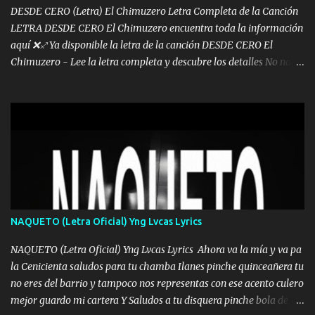
DESDE CERO (Letra) El Chimuzero Letra Completa de la Canción
LETRA DESDE CERO El Chimuzero encuentra toda la información
aquí ❌♐ Ya disponible la letra de la canción DESDE CERO El
Chimuzero - Lee la letra completa y descubre los detalles No nací
en cuna de oro , Pero Andamos Firmes Buscando el Billete. Cómo
Vengo desde Cero Se que Solo Plata. No es lo Suficiente, Soy De
muy Pocos amigos los que están conmigo las Gracias por todo , Mi
Mesa será Compartida con los que Estuvieron Cuando estuve Solo.
❌ www.elnorteduro.com ❌ Yo No limito los Sueños , si no existe
Uno pues Hallamos Modos , Si me caigo me Levanto, Aprendo Del
Error Y me sacudo El Lodo ❌ www.elnorteduro.com ❌ El Dinero
No me falta Pero Tampoco me Estorba , Por Eso Manejo Todo
Bien Regido Por mis Normas . Aquí no Se Sufre de Ego vengo Desde
NAQUETO (Letra Oficial) Yng Lvcas Lyrics
Abajo y me costó subir Fue Con Trabajo Y Esfuerzo, Nada es
Regalado Me Super Invertir A Mí lado Una Princesa que A pesar de
NAQUETO (Letra Oficial) Yng Lvcas Lyrics Ahora va la mía y va pa
Todo Siempre a estado ahí . Hecho pa...
la Cenicienta saludos para tu chamba Ilanes pinche quinceañera tu
no eres del barrio y tampoco nos representas con ese acento culero
mejor guardo mi cartera Y Saludos a tu disquera pinche bola de