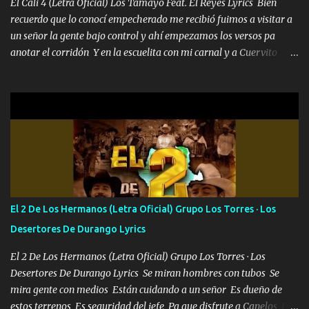
pues hay charola les voy a dar hasta topar pues no hay de otra...
El Cali 4 (Letra Oficial) Los Tamayo Feat. El Reyes Lyrics Bien
recuerdo que lo conocí empecherado me recibió fuimos a visitar a
un señor la gente bajo control y ahí empezamos los versos pa
anotar el corridón Y en la escuelita con mi carnal y a Cuervito
mandó a saludar la bergacera del Alamar pensó no llegó al final y
aquí se cumplen las reglas no secuestr0 no r0bar De La C giró la
orden nos comanda el doble P bien firmes con Alto PRIETO y la
camisa es color Verde y peleam0s la Bandera por todita a la ciudad
con los drones patrullando la Frontera De Tijuana Bulevares
Bellas Artes me ve en las blancas ya hace falta mi APA FLACO
verde se le extraña pa que sepan Aquí Pura GENTE DE LA RANA 🐸
POR CLAVE ES EL CALI 4 EN LA CIUDAD TIJUANA Música Al
tirante andamos mi carnal atento a cualquier necesidad no porque
El 2 De Los Hermanos (Letra Oficial) Grupo Los Torres · Los
se ve limpio el camino nos confiamos al andar y nunca con la
Desertores De Durango Lyrics
misma piedra me vuelvo a tropezar Cuando ando de enamorado
en corto me tiró a per...
El 2 De Los Hermanos (Letra Oficial) Grupo Los Torres · Los
Desertores De Durango Lyrics Se miran hombres con tubos Se
mira gente con medios Están cuidando a un señor Es dueño de
estos terrenos Es seguridad del jefe Pa que disfrute a Canelos Es