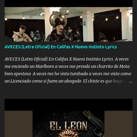
pero eso ya no va a pasar me perderé en la soledad Porque me
mirabas bonito si yo no fui el final feliz el final fue triste pa mí Y
duele no tenerte aquí sabiendo que moría por ti yo y la luna
cantamos y por ti nos embriagamos Quién sabe qué será de mí si
contigo fui muy feliz a lo mejor no lloró pero muy en el fondo te
adoro
AVECES (Letra Oficial) En Califas X Nuevo Instinto Lyrics
AVECES (Letra Oficial) En Califas X Nuevo Instinto Lyrics A veces
me enciendo un Marlboro a veces me prendo un churrito de Mota
bien apestosa A veces me he visto tumbado a veces me visto como
un Licenciado como si fuera un abogado El chiste es que hago lo
que quiero pues así soy me mandó yo tengo el control a todos yo
les paro el dedo soy hocicon un malcriado un malandrón Que Les
importa no saben nada falsas las risas las que me miran hay gente
corriente no quieren verte subir de level trucha mis plebes Música
A veces me pongo un sombrero a veces me ven la cachucha de lado
con la mirada siempre en alto A veces me fajó una super o a veces
me fajó una Glock siempre armado todas las generaciones yo