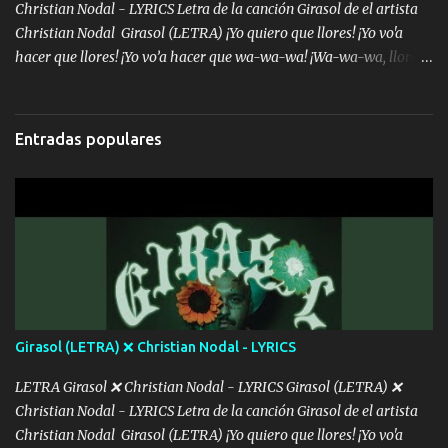
sien...
Christian Nodal - LYRICS Letra de la canción Girasol de el artista
Christian Nodal Girasol (LETRA) ¡Yo quiero que llores! ¡Yo vo'a
hacer que llores! ¡Yo vo’a hacer que wa-wa-wa! ¡Wa-wa-wa, llores!
Hoy me levanté bromista y me tienes que aguantar No quiero
bromear contigo, de ti quiero bromear Tú eres un chiste, cabrón,
cada que intentas cantar Cada que intentas rapear, cada que
Entradas populares
intentas rimar Pobre payaso que usa a todo el mundo pa' conectar
con la gente Dices "Latino Gang" pero pisas a to'a tu gente Pa’ dar
mensajes, m'ijo, hay quе ser coherentеs Si tú no eres artista, al
menos se prudente Hoy me sabe a mierda, traigo un Balvin en los
dientes Por falta de empatía le toca ser resiliente ¿Acaso eres
consciente de los followers que mueves? Parcerito, abre los ojos y
ve el poder que tienes Otro chiste malo son los nombres de tus
álbum's "José, vibras colores con la energía del diablo " ¿Si ...
Girasol (LETRA) ❌ Christian Nodal - LYRICS
LETRA Girasol ❌ Christian Nodal - LYRICS Girasol (LETRA) ❌
Christian Nodal - LYRICS Letra de la canción Girasol de el artista
Christian Nodal Girasol (LETRA) ¡Yo quiero que llores! ¡Yo vo'a