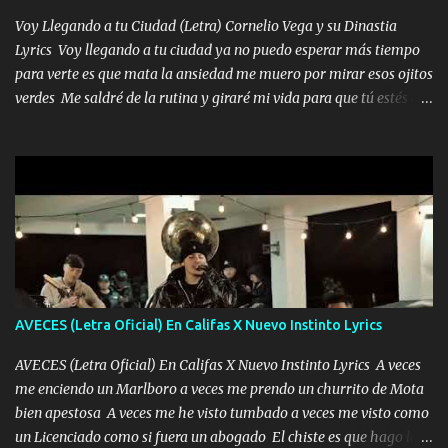
tenerte aquí espero que quiera...
Voy Llegando a tu Ciudad (Letra) Cornelio Vega y su Dinastia
Lyrics Voy llegando a tu ciudad ya no puedo esperar más tiempo
para verte es que mata la ansiedad me muero por mirar esos ojitos
verdes Me saldré de la rutina y giraré mi vida para que tú estés en
ella como debe ser Yo sé que eres conocida que varios te tiran pero
no merecen y dile ya a tus amigas que no te presenten con más
pequeñeces Aquí estoy no dejaré que se te acerquen nadie porque
solo yo tendre el candado 🔒 del amor ❤️ Música Mil y un besos
para dar ya estando en tu ciudad no habrá quien lo detenga si las
copas van de más vayamos a un lugar y cerremos las puertas
Entre alcohol y besos se va incrementado el Fuego en esa
habitación ya no mires más el reloj Única por donde vas me curas
tú mi mal moviendo tu silueta no hay otra que te sea igual te ves
AVECES (Letra Oficial) En Califas X Nuevo Instinto Lyrics
tan especial por eso es que me tientas Aquí estoy no dejaré que se
te acerque nadie porque solo yo tendre el candado 🔒 del a...
AVECES (Letra Oficial) En Califas X Nuevo Instinto Lyrics A veces
me enciendo un Marlboro a veces me prendo un churrito de Mota
bien apestosa A veces me he visto tumbado a veces me visto como
un Licenciado como si fuera un abogado El chiste es que hago lo