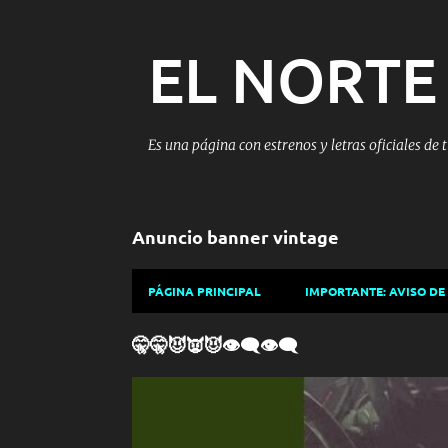
EL NORTE
Es una página con estrenos y letras oficiales de 
Anuncio banner vintage
PÁGINA PRINCIPAL
IMPORTANTE: AVISO DE
E
🤫🤫😈👿😈👁️‍🗨️👁️‍🗨️
n
t
r