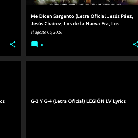
Me Dicen Sargento (Letra Oficial Jesús Páez,
Jesús Chairez, Los de la Nueva Era, Los
Chavalos de la Perla Lyrics
el
agosto 05, 2026
0
ics
G-3 Y G-4 (Letra Oficial) LEGIÓN LV Lyrics