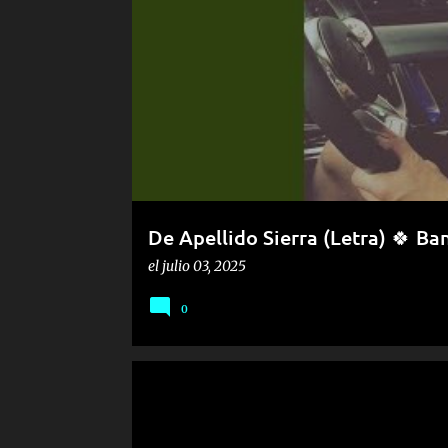
a
d
a
s
De Apellido Sierra (Letra) 🍀 Ba
el
julio 03, 2025
0