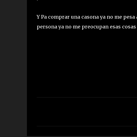
Y Pa comprar una casona ya no me pesa a
persona ya no me preocupan esas cosas
C
o
m
e