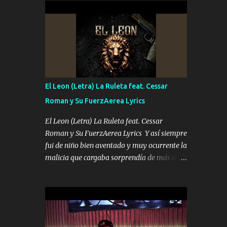
conciertos más que llenar Se mueven solo
Es el DOS de los HERMANOS un cerebro 🧠
por el interés P...
inteligente junto con su hermano el TRES
blindado el Estado tiene andan ESPERANDO
al UNO QUE PRONTO ESTARÁ PRESENTE
Que no falten las bucanas ni tampoco las
mujeres porque es platica de grandes por eso
hay que estar alegres doy las instrucciones
El Leon (Letra) La Ruleta feat. Cessar
para atender los deberes Música Si es que
Roman y Su FuerzAerea Lyrics
salta algún problema de confianza tengo
gente ahí está el Hombre Cuarenta y
El Leon (Letra) La Ruleta feat. Cessar
también Pariente 7 arreglan cualquier
Roman y Su FuerzAerea Lyrics Y así siempre
problema no más es cuestión que ordené
fui de niño bien aventado y muy ocurrente la
NOS HACE FALTA UN HERMANO DE CLAVE
malicia que cargaba sorprendía de más a la
ERA EL 24 SIEMPRE FUE UN HOMBRE
gente Este león ya está curtido en selva de
VALIENTE POR ALGO M'URIÓ PELEAND0
asfalto y ando en los veinte 20 claro son mis
SIEMPRE VIO POR LA FAMILIA PARA QUE
años Leon mi clave por si hay pendiente
SIGA EL LEGADO Es el DOS de los
Tranquilo me la navego ando en lo mío sin
HERMANOS un cerebro inteligente y com...
ni un pendiente si hay problemas lo