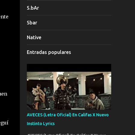
S.bAr
ente
Sbar
Native
Entradas populares
aen
AVECES (Letra Oficial) En Califas X Nuevo
eguí
Instinto Lyrics