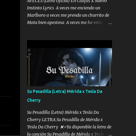
AVECES (Letra Oficial) En Califas X Nuevo
Instinto Lyrics A veces me enciendo un
Marlboro a veces me prendo un churrito de
Mota bien apestosa A veces me he visto
tumbado a veces me visto como un
Licenciado como si fuera un abogado El
chiste es que hago lo que quiero pues así soy
me mandó yo tengo el control a todos yo les
paro el dedo soy hocicon un malcriado un
malandrón Que Les importa no saben nada
falsas las risas las que me miran hay gente
corriente no quieren verte subir de level
trucha mis plebes Música A veces me pongo
Su Pesadilla (Letra) Mérida x Tesla Da
un sombrero a veces me ven la cachucha de
Cherry
lado con la mirada siempre en alto A veces
me fajó una super o a veces me fajó una
Su Pesadilla (Letra) Mérida x Tesla Da
Glock siempre armado todas las
Cherry LETRA Su Pesadilla de Mérida x
generaciones yo traigo El chiste es que hago
Tesla Da Cherry ❌⭐Ya disponible la letra de
lo que quiero pues así soy me mandó yo
la canción Su Pesadilla de Mérida x Tesla Da