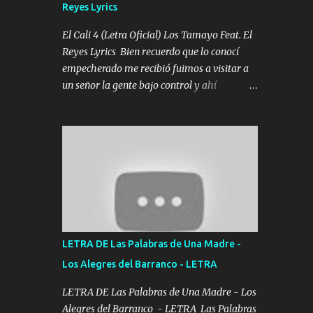
Reyes Lyrics
Tomense un buen trago Y así es como
empezamos los versos que voy cantando
El Cali 4 (Letra Oficial) Los Tamayo Feat. El
(Music) A vido alta y bajas La carreta se
Reyes Lyrics Bien recuerdo que lo conocí
atora Pero nunca le aflojamos Ya me han
empecherado me recibió fuimos a visitar a
pasado cosas Y aunque ustedes no sepan
un señor la gente bajo control y ahí
Pero la vida es muy corta Hay que echarle
empezamos los versos pa anotar el corridón
chingazos Y seguir trabajando porque nada
Y en la escuelita con mi carnal y a Cuervito
es...
mandó a saludar la bergacera del Alamar
pensó no llegó al final y aquí se cumplen las
reglas no secuestr0 no r0bar De La C giró la
orden nos comanda el doble P bien firmes
con Alto PRIETO y la camisa es color Verde y
peleam0s la Bandera por todita a la ciudad
con los drones patrullando la Frontera De
LETRA DE Las Palabras de Una Madre -
Tijuana Bulevares Bellas Artes me ve en las
Los Alegres del Barranco - LETRA
blancas ya hace falta mi APA FLACO verde
se le extraña pa que sepan Aquí Pura GENTE
LETRA DE Las Palabras de Una Madre - Los
DE LA RANA 🐸 POR CLAVE ES EL CALI 4
Alegres del Barranco - LETRA Las Palabras