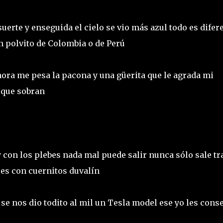
erte y enseguida el cielo se vio más azul todo es difer
un polvito de Colombia o de Perú
ra me pesa la pacona y una güerita que le agrada mi
 que sobran
y con los plebes nada mal puede salir nunca sólo sale tr
les con cuernitos duvalín
 se nos dio todito al mil un Tesla model ese yo les cons