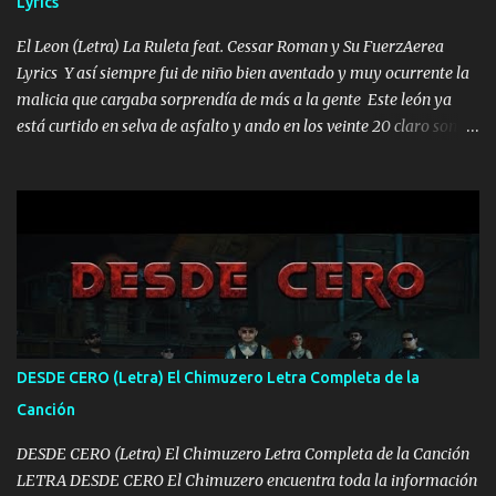
Lyrics
VIO POR LA FAMILIA PARA QUE SIGA EL LEGADO Es el DOS de
los HERMANOS un cerebro inteligente y com...
El Leon (Letra) La Ruleta feat. Cessar Roman y Su FuerzAerea
Lyrics Y así siempre fui de niño bien aventado y muy ocurrente la
malicia que cargaba sorprendía de más a la gente Este león ya
está curtido en selva de asfalto y ando en los veinte 20 claro son
mis años Leon mi clave por si hay pendiente Tranquilo me la
navego ando en lo mío sin ni un pendiente si hay problemas lo
arreglamos padrino yo brincó en caliente Y No me paran aquí hay
pa más pues hay charola les voy a dar hasta topar pues no hay de
otra Música Surcando bien mi camino voy por mi línea no veo a
los lados aquel que no corre vuela no se me duerm voy chicoteado
Ya pasé varias hazañas ya tienen rato que me agarran el colmillo
de este León los estatales no sé esperaron Al tiro esta la PrimiZa
también la nueve que cargo al lado doy la mano al que su amigo y
DESDE CERO (Letra) El Chimuzero Letra Completa de la
al traicionero damos pa abajo Y No me paran aquí hay pa más
Canción
pues hay charola les voy a dar hasta topar pues no hay de otra...
DESDE CERO (Letra) El Chimuzero Letra Completa de la Canción
LETRA DESDE CERO El Chimuzero encuentra toda la información