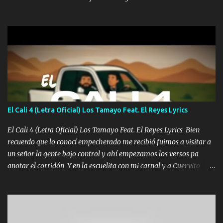
una Glock bien fajada Lo miran relajado La vida disfrutando Y la
gente siempre criticando Nos miran algo bueno Ya sera ropa,
diamante lo que me cuelgan en el cuello (Chorus) Y cuando
coronamos Se jala los marciales Y sus guitarras ya van sonando
Un gallardo me prendo Para agarrar el vuelo y la mente y
tranquilizando Tomense un buen trago Y así es como empezamos
los versos que voy cantando (Music) A vido alta y bajas La carreta
se atora Pero nunca le aflojamos Ya me han pasado cosas Y
aunque ustedes no sepan Pero la vida es muy corta Hay que
El Cali 4 (Letra Oficial) Los Tamayo Feat. El Reyes Lyrics
echarle chingazos Y seguir trabajando porque nada es...
El Cali 4 (Letra Oficial) Los Tamayo Feat. El Reyes Lyrics Bien
recuerdo que lo conocí empecherado me recibió fuimos a visitar a
un señor la gente bajo control y ahí empezamos los versos pa
anotar el corridón Y en la escuelita con mi carnal y a Cuervito
mandó a saludar la bergacera del Alamar pensó no llegó al final y
aquí se cumplen las reglas no secuestr0 no r0bar De La C giró la
orden nos comanda el doble P bien firmes con Alto PRIETO y la
camisa es color Verde y peleam0s la Bandera por todita a la ciudad