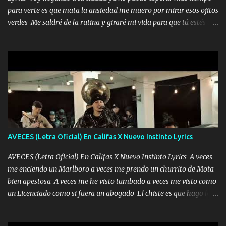
para verte es que mata la ansiedad me muero por mirar esos ojitos
verdes Me saldré de la rutina y giraré mi vida para que tú estés en
ella como debe ser Yo sé que eres conocida que varios te tiran pero
no merecen y dile ya a tus amigas que no te presenten con más
pequeñeces Aquí estoy no dejaré que se te acerquen nadie porque
solo yo tendre el candado 🔒 del amor ❤️ Música Mil y un besos
para dar ya estando en tu ciudad no habrá quien lo detenga si las
copas van de más vayamos a un lugar y cerremos las puertas
Entre alcohol y besos se va incrementado el Fuego en esa
habitación ya no mires más el reloj Única por donde vas me curas
tú mi mal moviendo tu silueta no hay otra que te sea igual te ves
AVECES (Letra Oficial) En Califas X Nuevo Instinto Lyrics
tan especial por eso es que me tientas Aquí estoy no dejaré que se
te acerque nadie porque solo yo tendre el candado 🔒 del a...
AVECES (Letra Oficial) En Califas X Nuevo Instinto Lyrics A veces
me enciendo un Marlboro a veces me prendo un churrito de Mota
bien apestosa A veces me he visto tumbado a veces me visto como
un Licenciado como si fuera un abogado El chiste es que hago lo
que quiero pues así soy me mandó yo tengo el control a todos yo
les paro el dedo soy hocicon un malcriado un malandrón Que Les