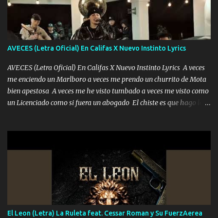
duele no tenerte aquí sabiendo que moría por ti yo y la luna
cantamos y por ti nos embriagamos Quién sabe qué será de mí si
contigo fui muy feliz a lo mejor no lloró pero muy en el fondo te
adoro
AVECES (Letra Oficial) En Califas X Nuevo Instinto Lyrics
AVECES (Letra Oficial) En Califas X Nuevo Instinto Lyrics A veces
me enciendo un Marlboro a veces me prendo un churrito de Mota
bien apestosa A veces me he visto tumbado a veces me visto como
un Licenciado como si fuera un abogado El chiste es que hago lo
que quiero pues así soy me mandó yo tengo el control a todos yo
les paro el dedo soy hocicon un malcriado un malandrón Que Les
importa no saben nada falsas las risas las que me miran hay gente
corriente no quieren verte subir de level trucha mis plebes Música
A veces me pongo un sombrero a veces me ven la cachucha de lado
con la mirada siempre en alto A veces me fajó una super o a veces
me fajó una Glock siempre armado todas las generaciones yo
traigo El chiste es que hago lo que quiero pues así soy me mandó
yo tengo el control a todos yo les paro el dedo soy hocicon un
El Leon (Letra) La Ruleta feat. Cessar Roman y Su FuerzAerea