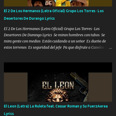
tu vida, y está bien Porque lo que tengo nadie lo tiene Una me está
escribiendo y la otra me va a llamar Quiere que vaya a verla y que
El 2 De Los Hermanos (Letra Oficial) Grupo Los Torres · Los
la invite a cenar Otras más me están pidiendo que las saque a
Desertores De Durango Lyrics
bailar Pero es que tengo un par de conciertos más que llenar Se
mueven solo por el interés P...
El 2 De Los Hermanos (Letra Oficial) Grupo Los Torres · Los
Desertores De Durango Lyrics Se miran hombres con tubos Se
mira gente con medios Están cuidando a un señor Es dueño de
estos terrenos Es seguridad del jefe Pa que disfrute a Canelos Es
el DOS de los HERMANOS un cerebro 🧠 inteligente junto con su
hermano el TRES blindado el Estado tiene andan ESPERANDO al
UNO QUE PRONTO ESTARÁ PRESENTE Que no falten las bucanas
ni tampoco las mujeres porque es platica de grandes por eso hay
que estar alegres doy las instrucciones para atender los deberes
Música Si es que salta algún problema de confianza tengo gente
ahí está el Hombre Cuarenta y también Pariente 7 arreglan
cualquier problema no más es cuestión que ordené NOS HACE
FALTA UN HERMANO DE CLAVE ERA EL 24 SIEMPRE FUE UN
El Leon (Letra) La Ruleta feat. Cessar Roman y Su FuerzAerea
HOMBRE VALIENTE POR ALGO M'URIÓ PELEAND0 SIEMPRE
Lyrics
VIO POR LA FAMILIA PARA QUE SIGA EL LEGADO Es el DOS de