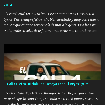
malcriado un malandrón Que Les importa no saben nada falsas
Lyrics
las risas las que me miran hay gente corriente no quieren ve...
El Leon (Letra) La Ruleta feat. Cessar Roman y Su FuerzAerea
Lyrics Y así siempre fui de niño bien aventado y muy ocurrente la
malicia que cargaba sorprendía de más a la gente Este león ya
está curtido en selva de asfalto y ando en los veinte 20 claro son
mis años Leon mi clave por si hay pendiente Tranquilo me la
navego ando en lo mío sin ni un pendiente si hay problemas lo
arreglamos padrino yo brincó en caliente Y No me paran aquí hay
pa más pues hay charola les voy a dar hasta topar pues no hay de
otra Música Surcando bien mi camino voy por mi línea no veo a
los lados aquel que no corre vuela no se me duerm voy chicoteado
Ya pasé varias hazañas ya tienen rato que me agarran el colmillo
de este León los estatales no sé esperaron Al tiro esta la PrimiZa
también la nueve que cargo al lado doy la mano al que su amigo y
El Cali 4 (Letra Oficial) Los Tamayo Feat. El Reyes Lyrics
al traicionero damos pa abajo Y No me paran aquí hay pa más
pues hay charola les voy a dar hasta topar pues no hay de otra...
El Cali 4 (Letra Oficial) Los Tamayo Feat. El Reyes Lyrics Bien
recuerdo que lo conocí empecherado me recibió fuimos a visitar a
un señor la gente bajo control y ahí empezamos los versos pa