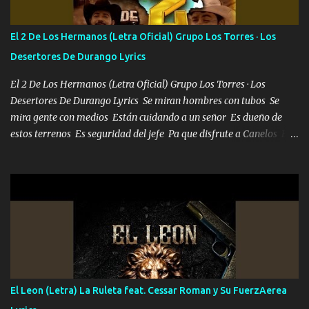
cuenta chequeen gráficas del kitch
El 2 De Los Hermanos (Letra Oficial) Grupo Los Torres · Los
Desertores De Durango Lyrics
El 2 De Los Hermanos (Letra Oficial) Grupo Los Torres · Los
Desertores De Durango Lyrics Se miran hombres con tubos Se
mira gente con medios Están cuidando a un señor Es dueño de
estos terrenos Es seguridad del jefe Pa que disfrute a Canelos Es
el DOS de los HERMANOS un cerebro 🧠 inteligente junto con su
hermano el TRES blindado el Estado tiene andan ESPERANDO al
UNO QUE PRONTO ESTARÁ PRESENTE Que no falten las bucanas
ni tampoco las mujeres porque es platica de grandes por eso hay
que estar alegres doy las instrucciones para atender los deberes
Música Si es que salta algún problema de confianza tengo gente
ahí está el Hombre Cuarenta y también Pariente 7 arreglan
cualquier problema no más es cuestión que ordené NOS HACE
FALTA UN HERMANO DE CLAVE ERA EL 24 SIEMPRE FUE UN
El Leon (Letra) La Ruleta feat. Cessar Roman y Su FuerzAerea
HOMBRE VALIENTE POR ALGO M'URIÓ PELEAND0 SIEMPRE