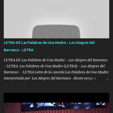
UNO QUE PRONTO ESTARÁ PRESENTE Que no falten las bucanas
ni tampoco las mujeres porque es platica de grandes por eso hay
que estar alegres doy las instrucciones para atender los deberes
Música Si es que salta algún problema de confianza tengo gente
ahí está el Hombre Cuarenta y también Pariente 7 arreglan
cualquier problema no más es cuestión que ordené NOS HACE
FALTA UN HERMANO DE CLAVE ERA EL 24 SIEMPRE FUE UN
LETRA DE Las Palabras de Una Madre - Los Alegres del
HOMBRE VALIENTE POR ALGO M'URIÓ PELEAND0 SIEMPRE
Barranco - LETRA
VIO POR LA FAMILIA PARA QUE SIGA EL LEGADO Es el DOS de
los HERMANOS un cerebro inteligente y com...
LETRA DE Las Palabras de Una Madre - Los Alegres del Barranco
- LETRA Las Palabras de Una Madre (LETRA) - Los Alegres del
Barranco - LETRA Letra de la canción Las Palabras de Una Madre
interpretada por Los Alegres del Barranco Ahora vengo a
visitarte, a tu txumba a saludarte, se que del cielo me vez y desde
halla has de cuidarme, son palabras de una madre, que lleva en el
viento a su hijo y aunque ahora ya este con Dios el destino así lo
quiso, él tiempo sigue pasando y nunca te olvidaremos, aquí
seguiré esperando hasta volvernos a vernos El recuerdo que yo