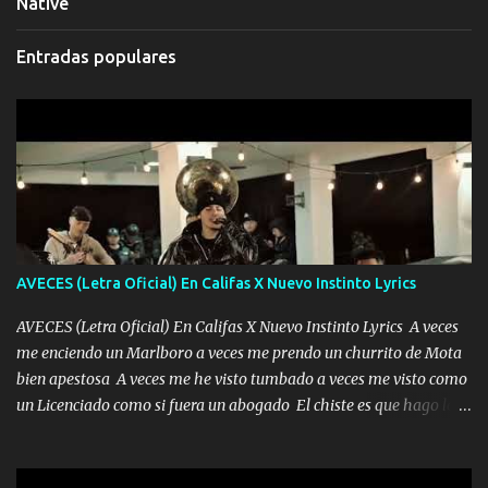
Native
Entradas populares
AVECES (Letra Oficial) En Califas X Nuevo Instinto Lyrics
AVECES (Letra Oficial) En Califas X Nuevo Instinto Lyrics A veces
me enciendo un Marlboro a veces me prendo un churrito de Mota
bien apestosa A veces me he visto tumbado a veces me visto como
un Licenciado como si fuera un abogado El chiste es que hago lo
que quiero pues así soy me mandó yo tengo el control a todos yo
les paro el dedo soy hocicon un malcriado un malandrón Que Les
importa no saben nada falsas las risas las que me miran hay gente