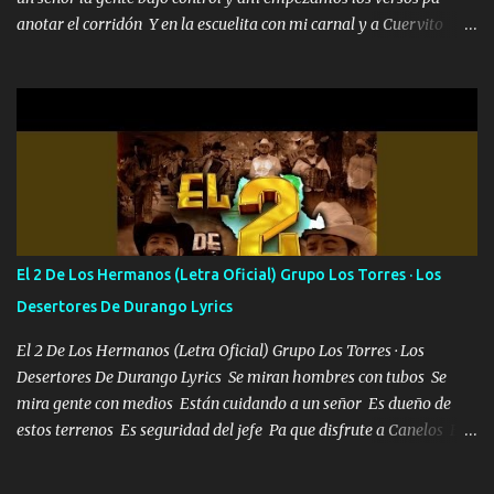
anotar el corridón Y en la escuelita con mi carnal y a Cuervito
mandó a saludar la bergacera del Alamar pensó no llegó al final y
aquí se cumplen las reglas no secuestr0 no r0bar De La C giró la
orden nos comanda el doble P bien firmes con Alto PRIETO y la
camisa es color Verde y peleam0s la Bandera por todita a la ciudad
con los drones patrullando la Frontera De Tijuana Bulevares
Bellas Artes me ve en las blancas ya hace falta mi APA FLACO
verde se le extraña pa que sepan Aquí Pura GENTE DE LA RANA 🐸
POR CLAVE ES EL CALI 4 EN LA CIUDAD TIJUANA Música Al
tirante andamos mi carnal atento a cualquier necesidad no porque
El 2 De Los Hermanos (Letra Oficial) Grupo Los Torres · Los
se ve limpio el camino nos confiamos al andar y nunca con la
Desertores De Durango Lyrics
misma piedra me vuelvo a tropezar Cuando ando de enamorado
en corto me tiró a per...
El 2 De Los Hermanos (Letra Oficial) Grupo Los Torres · Los
Desertores De Durango Lyrics Se miran hombres con tubos Se
mira gente con medios Están cuidando a un señor Es dueño de
estos terrenos Es seguridad del jefe Pa que disfrute a Canelos Es
el DOS de los HERMANOS un cerebro 🧠 inteligente junto con su
hermano el TRES blindado el Estado tiene andan ESPERANDO al