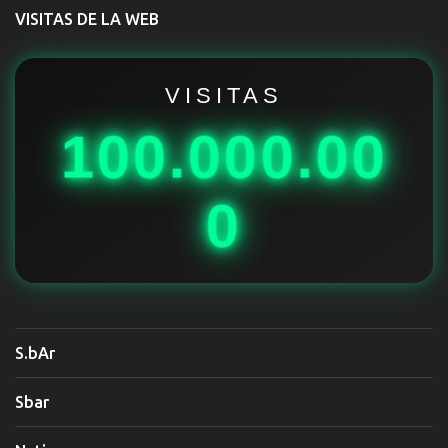
t
VISITAS DE LA WEB
a
r
i
VISITAS
o
100.000.00
s
0
S.bAr
Sbar