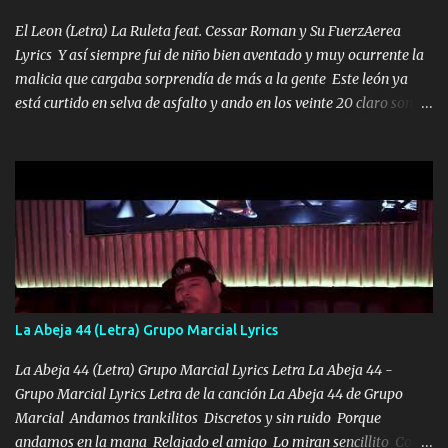
los HERMANOS un cerebro inteligente y com...
El Leon (Letra) La Ruleta feat. Cessar Roman y Su FuerzAerea
Lyrics Y así siempre fui de niño bien aventado y muy ocurrente la
malicia que cargaba sorprendía de más a la gente Este león ya
está curtido en selva de asfalto y ando en los veinte 20 claro son
mis años Leon mi clave por si hay pendiente Tranquilo me la
navego ando en lo mío sin ni un pendiente si hay problemas lo
arreglamos padrino yo brincó en caliente Y No me paran aquí hay
pa más pues hay charola les voy a dar hasta topar pues no hay de
otra Música Surcando bien mi camino voy por mi línea no veo a
los lados aquel que no corre vuela no se me duerm voy chicoteado
Ya pasé varias hazañas ya tienen rato que me agarran el colmillo
de este León los estatales no sé esperaron Al tiro esta la PrimiZa
también la nueve que cargo al lado doy la mano al que su amigo y
La Abeja 44 (Letra) Grupo Marcial Lyrics
al traicionero damos pa abajo Y No me paran aquí hay pa más
pues hay charola les voy a dar hasta topar pues no hay de otra...
La Abeja 44 (Letra) Grupo Marcial Lyrics Letra La Abeja 44 -
Grupo Marcial Lyrics Letra de la canción La Abeja 44 de Grupo
Marcial Andamos trankilitos Discretos y sin ruido Porque
andamos en la mana Relajado el amigo Lo miran sencillito Con