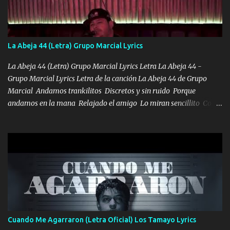
tengo de mi mente no se va, en mi corazón me llevo lo mismo que
tu papá, a veces me pongo triste porque no puedo mirarte, mas se
que tu me escuchas porque tu eres mi gran ángel, El desespero me
llega para reunirme contigo, tu iluminas mi sendero por siempre
La Abeja 44 (Letra) Grupo Marcial Lyrics
serás mi niño, del amor que yo te tengo es co...
La Abeja 44 (Letra) Grupo Marcial Lyrics Letra La Abeja 44 -
Grupo Marcial Lyrics Letra de la canción La Abeja 44 de Grupo
Marcial Andamos trankilitos Discretos y sin ruido Porque
andamos en la mana Relajado el amigo Lo miran sencillito Con
una Glock bien fajada Lo miran relajado La vida disfrutando Y la
gente siempre criticando Nos miran algo bueno Ya sera ropa,
diamante lo que me cuelgan en el cuello (Chorus) Y cuando
coronamos Se jala los marciales Y sus guitarras ya van sonando
Un gallardo me prendo Para agarrar el vuelo y la mente y
tranquilizando Tomense un buen trago Y así es como empezamos
los versos que voy cantando (Music) A vido alta y bajas La carreta
se atora Pero nunca le aflojamos Ya me han pasado cosas Y
aunque ustedes no sepan Pero la vida es muy corta Hay que
Cuando Me Agarraron (Letra Oficial) Los Tamayo Lyrics
echarle chingazos Y seguir trabajando porque nada es...