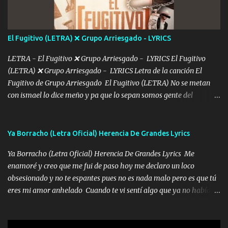
imagino tu sombra Clase azul es el tequila e interior la ropa Clip
cap la champagne el polvo es color rosa Me contacto un ángel eres
tú mi hermosa La que me alegra los días y sigo tomando Y
El Fugitivo (LETRA) ❌ Grupo Arriesgado - LYRICS
pensar... Que tú ya no vas a estar Pasarán... Solito me dejaras
Intentar... ...
LETRA - El Fugitivo ❌ Grupo Arriesgado - LYRICS El Fugitivo
(LETRA) ❌ Grupo Arriesgado - LYRICS Letra de la canción El
Fugitivo de Grupo Arriesgado El Fugitivo (LETRA) No se metan
con ismael lo dice meño y pa que lo sepan somos gente del
sombrero y la mayiza aquí se respeta pa los rumbos del azache
paseo tranquilo pues son mi tierra por ahí les tire una clave y del M
grande traemos la bandera 04 se oye por los radios y bien
Ya Borracho (Letra Oficial) Herencia De Grandes Lyrics
pendientes andan los chávalos la espalda me van cuidando y si se
Ya Borracho (Letra Oficial) Herencia De Grandes Lyrics Me
ofrece también peleam'os bien atentó el compa huicho la corta al
enamoré y creo que me fui de paso hoy me declaro un loco
cinto y radios colgados cuando salimos del rancho carros
obsesionado y no te espantes pues no es nada malo pero es que tú
blindándos y bien equipados no somos gente de problemas pero
eres mi amor anhelado Cuando te vi sentí algo que ya no había
defendemos muy bien nuestra tierra buena sombra nos cobija y el
aquí quise elegir por mí y me decidí por ti Y ya borracho me
mismo ranchero es el que patrocina No crean que se me ah
parqueo por tu ventana para llevarte las canciones que te encantan
olvidado en aqueyos topes aquel atentado rápido corrió el mitote
pa enamorarte las flores no son tan caras pero llevan todo el