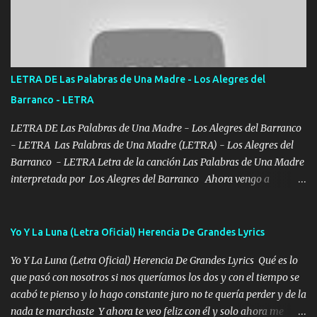
con los drones patrullando la Frontera De Tijuana Bulevares
Bellas Artes me ve en las blancas ya hace falta mi APA FLACO
verde se le extraña pa que sepan Aquí Pura GENTE DE LA RANA 🐸
POR CLAVE ES EL CALI 4 EN LA CIUDAD TIJUANA Música Al
tirante andamos mi carnal atento a cualquier necesidad no porque
LETRA DE Las Palabras de Una Madre - Los Alegres del
se ve limpio el camino nos confiamos al andar y nunca con la
Barranco - LETRA
misma piedra me vuelvo a tropezar Cuando ando de enamorado
en corto me tiró a per...
LETRA DE Las Palabras de Una Madre - Los Alegres del Barranco
- LETRA Las Palabras de Una Madre (LETRA) - Los Alegres del
Barranco - LETRA Letra de la canción Las Palabras de Una Madre
interpretada por Los Alegres del Barranco Ahora vengo a
visitarte, a tu txumba a saludarte, se que del cielo me vez y desde
halla has de cuidarme, son palabras de una madre, que lleva en el
viento a su hijo y aunque ahora ya este con Dios el destino así lo
Yo Y La Luna (Letra Oficial) Herencia De Grandes Lyrics
quiso, él tiempo sigue pasando y nunca te olvidaremos, aquí
Yo Y La Luna (Letra Oficial) Herencia De Grandes Lyrics Qué es lo
seguiré esperando hasta volvernos a vernos El recuerdo que yo
que pasó con nosotros si nos queríamos los dos y con el tiempo se
tengo de mi mente no se va, en mi corazón me llevo lo mismo que
acabó te pienso y lo hago constante juro no te quería perder y de la
tu papá, a veces me pongo triste porque no puedo mirarte, mas se
nada te marchaste Y ahora te veo feliz con él y solo ahora me
que tu me escuchas porque tu eres mi gran ángel, El desespero me