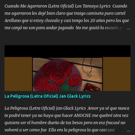
Cuando Me Agarraron (Letra Oficial) Los Tamayo Lyrics Cuando
me agarraron les dejé bien claro que traigo camiseta puro cartel
Arellano que si estoy chavalo y casi tengo los 20 años pero los que
me cargó no son para andar jugando No me gustó la escuela pero
las libretas para el otro lado las fuimos mandando Ya nos
difamaron y nos han tachado sigue la vieja guardia y sigue bien
firme el legado que si como me llamó varios ya se han preguntado
Yo Soy El De Las Pacas Sobrino Del Brazo Armad0 Con mi Glock
fajado y mi R terciado me van a ver allá por TJ para un licenciado
mando un abrazo andamos al cien Choritas también Música
Ando en la colonia bien acelerado traigo un M2 que nunca me ha
fallado para mi compadre mandó un fuerte abrazo también al
Especial sabe que lo apreciamos En los mejores antros me verán
La Peligrosa (Letra Oficial) Jan Glack Lyrics
tomando con mujeres hermosas y botellas destapando siempre
bien cuidado bien atrabancado y a los que me conocen ya saben de
La Peligrosa (Letra Oficial) Jan Glack Lyrics Amor ya sé que nunca
lo que hablo Entre lob...
te podré tener ya no hayo que hacer ANOCHE me quebré otra vez
quisiera ser el hombre dueño de tus besos pero en eso fracasé no
volverá a ser como fue Ella era la peligrosa la que casi casi