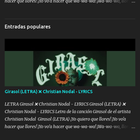
hacer que llores! ¡Yo vo’a hacer que wa-wa-wa! ¡Wa-wa-wa, llores!
Hoy me levanté bromista y me tienes que aguantar No quiero
bromear contigo, de ti quiero bromear Tú eres un chiste, cabrón,
cada que intentas cantar Cada que intentas rapear, cada que
Entradas populares
intentas rimar Pobre payaso que usa a todo el mundo pa' conectar
con la gente Dices "Latino Gang" pero pisas a to'a tu gente Pa’ dar
mensajes, m'ijo, hay quе ser coherentеs Si tú no eres artista, al
menos se prudente Hoy me sabe a mierda, traigo un Balvin en los
dientes Por falta de empatía le toca ser resiliente ¿Acaso eres
consciente de los followers que mueves? Parcerito, abre los ojos y
ve el poder que tienes Otro chiste malo son los nombres de tus
álbum's "José, vibras colores con la energía del diablo " ¿Si ...
Girasol (LETRA) ❌ Christian Nodal - LYRICS
LETRA Girasol ❌ Christian Nodal - LYRICS Girasol (LETRA) ❌
Christian Nodal - LYRICS Letra de la canción Girasol de el artista
Christian Nodal Girasol (LETRA) ¡Yo quiero que llores! ¡Yo vo'a
hacer que llores! ¡Yo vo’a hacer que wa-wa-wa! ¡Wa-wa-wa, llores!
Hoy me levanté bromista y me tienes que aguantar No quiero