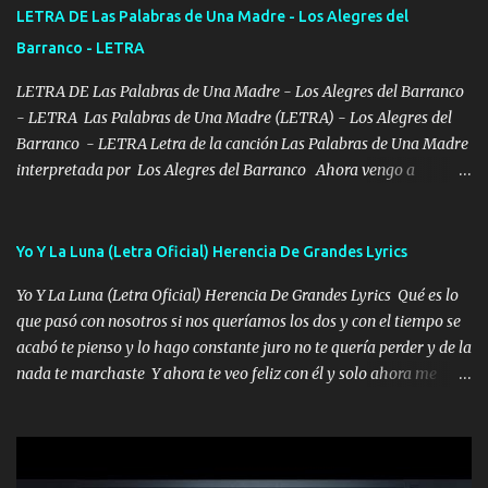
tirante andamos mi carnal atento a cualquier necesidad no porque
LETRA DE Las Palabras de Una Madre - Los Alegres del
se ve limpio el camino nos confiamos al andar y nunca con la
Barranco - LETRA
misma piedra me vuelvo a tropezar Cuando ando de enamorado
en corto me tiró a per...
LETRA DE Las Palabras de Una Madre - Los Alegres del Barranco
- LETRA Las Palabras de Una Madre (LETRA) - Los Alegres del
Barranco - LETRA Letra de la canción Las Palabras de Una Madre
interpretada por Los Alegres del Barranco Ahora vengo a
visitarte, a tu txumba a saludarte, se que del cielo me vez y desde
halla has de cuidarme, son palabras de una madre, que lleva en el
viento a su hijo y aunque ahora ya este con Dios el destino así lo
Yo Y La Luna (Letra Oficial) Herencia De Grandes Lyrics
quiso, él tiempo sigue pasando y nunca te olvidaremos, aquí
Yo Y La Luna (Letra Oficial) Herencia De Grandes Lyrics Qué es lo
seguiré esperando hasta volvernos a vernos El recuerdo que yo
que pasó con nosotros si nos queríamos los dos y con el tiempo se
tengo de mi mente no se va, en mi corazón me llevo lo mismo que
acabó te pienso y lo hago constante juro no te quería perder y de la
tu papá, a veces me pongo triste porque no puedo mirarte, mas se
nada te marchaste Y ahora te veo feliz con él y solo ahora me
que tu me escuchas porque tu eres mi gran ángel, El desespero me
quedé yo y la luna cantamos y por ti nos embriagamos' Quién
llega para reunirme contigo, tu iluminas mi sendero por siempre
sabe que será de mí si contigo fue muy feliz a lo mejor no lloro
serás mi niño, del amor que yo te tengo es co...
pero muy en el fondo te adoro' Música Me muero por ir a buscarte
pero eso ya no va a pasar me perderé en la soledad Porque me