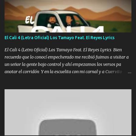
Un gallardo me prendo Para agarrar el vuelo y la mente y
tranquilizando Tomense un buen trago Y así es como empezamos
los versos que voy cantando (Music) A vido alta y bajas La carreta
se atora Pero nunca le aflojamos Ya me han pasado cosas Y
aunque ustedes no sepan Pero la vida es muy corta Hay que
El Cali 4 (Letra Oficial) Los Tamayo Feat. El Reyes Lyrics
echarle chingazos Y seguir trabajando porque nada es...
El Cali 4 (Letra Oficial) Los Tamayo Feat. El Reyes Lyrics Bien
recuerdo que lo conocí empecherado me recibió fuimos a visitar a
un señor la gente bajo control y ahí empezamos los versos pa
anotar el corridón Y en la escuelita con mi carnal y a Cuervito
mandó a saludar la bergacera del Alamar pensó no llegó al final y
aquí se cumplen las reglas no secuestr0 no r0bar De La C giró la
orden nos comanda el doble P bien firmes con Alto PRIETO y la
camisa es color Verde y peleam0s la Bandera por todita a la ciudad
con los drones patrullando la Frontera De Tijuana Bulevares
Bellas Artes me ve en las blancas ya hace falta mi APA FLACO
verde se le extraña pa que sepan Aquí Pura GENTE DE LA RANA 🐸
POR CLAVE ES EL CALI 4 EN LA CIUDAD TIJUANA Música Al