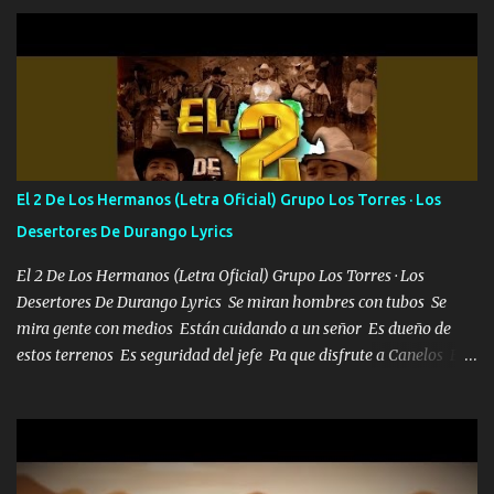
halla has de cuidarme, son palabras de una madre, que lleva en el
viento a su hijo y aunque ahora ya este con Dios el destino así lo
quiso, él tiempo sigue pasando y nunca te olvidaremos, aquí
seguiré esperando hasta volvernos a vernos El recuerdo que yo
tengo de mi mente no se va, en mi corazón me llevo lo mismo que
tu papá, a veces me pongo triste porque no puedo mirarte, mas se
que tu me escuchas porque tu eres mi gran ángel, El desespero me
llega para reunirme contigo, tu iluminas mi sendero por siempre
El 2 De Los Hermanos (Letra Oficial) Grupo Los Torres · Los
serás mi niño, del amor que yo te tengo es co...
Desertores De Durango Lyrics
El 2 De Los Hermanos (Letra Oficial) Grupo Los Torres · Los
Desertores De Durango Lyrics Se miran hombres con tubos Se
mira gente con medios Están cuidando a un señor Es dueño de
estos terrenos Es seguridad del jefe Pa que disfrute a Canelos Es
el DOS de los HERMANOS un cerebro 🧠 inteligente junto con su
hermano el TRES blindado el Estado tiene andan ESPERANDO al
UNO QUE PRONTO ESTARÁ PRESENTE Que no falten las bucanas
ni tampoco las mujeres porque es platica de grandes por eso hay
que estar alegres doy las instrucciones para atender los deberes