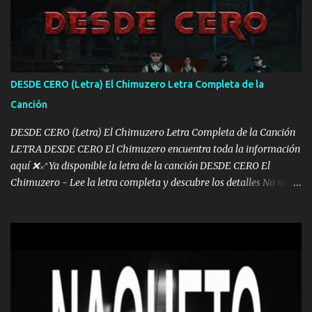
otra Música Surcando bien mi camino voy por mi línea no veo a
los lados aquel que no corre vuela no se me duerm voy chicoteado
Ya pasé varias hazañas ya tienen rato que me agarran el colmillo
de este León los estatales no sé esperaron Al tiro esta la PrimiZa
también la nueve que cargo al lado doy la mano al que su amigo y
DESDE CERO (Letra) El Chimuzero Letra Completa de la
al traicionero damos pa abajo Y No me paran aquí hay pa más
Canción
pues hay charola les voy a dar hasta topar pues no hay de otra...
DESDE CERO (Letra) El Chimuzero Letra Completa de la Canción
LETRA DESDE CERO El Chimuzero encuentra toda la información
aquí ❌♐ Ya disponible la letra de la canción DESDE CERO El
Chimuzero - Lee la letra completa y descubre los detalles No nací
en cuna de oro , Pero Andamos Firmes Buscando el Billete. Cómo
Vengo desde Cero Se que Solo Plata. No es lo Suficiente, Soy De
muy Pocos amigos los que están conmigo las Gracias por todo , Mi
Mesa será Compartida con los que Estuvieron Cuando estuve Solo.
❌ www.elnorteduro.com ❌ Yo No limito los Sueños , si no existe
Uno pues Hallamos Modos , Si me caigo me Levanto, Aprendo Del
Error Y me sacudo El Lodo ❌ www.elnorteduro.com ❌ El Dinero