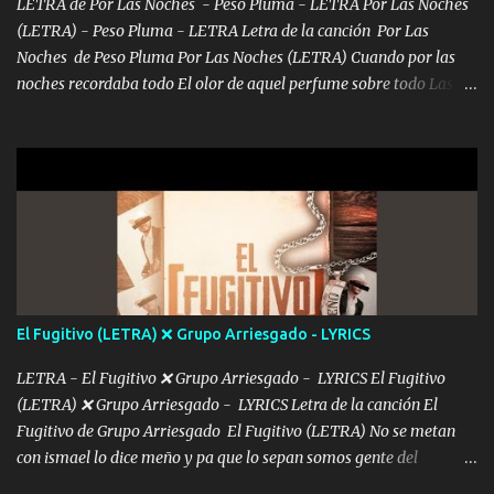
álbum's "José, vibras colores con la energía del diablo " ¿Si ...
LETRA de Por Las Noches - Peso Pluma - LETRA Por Las Noches
(LETRA) - Peso Pluma - LETRA Letra de la canción Por Las
Noches de Peso Pluma Por Las Noches (LETRA) Cuando por las
noches recordaba todo El olor de aquel perfume sobre todo Las
sábanas blancas donde te escondías dentro. Eres intocable como
joya de oro Esas piernas largas esconderme yo solo Y tus ojos
grandes me perdí en un laberinto. Y pensar... Que tú ya no vas a
estár Pasarán... Solito me dejaras Intentar... Solo un beso y tú te vas
De mi vida... Cómo tú no hay nadie más No hay nadie
más Si te sientes sola no me llames porfa Me pongo sencible e
imagino tu sombra Clase azul es el tequila e interior la ropa Clip
cap la champagne el polvo es color rosa Me contacto un ángel eres
tú mi hermosa La que me alegra los días y sigo tomando Y
El Fugitivo (LETRA) ❌ Grupo Arriesgado - LYRICS
pensar... Que tú ya no vas a estar Pasarán... Solito me dejaras
Intentar... ...
LETRA - El Fugitivo ❌ Grupo Arriesgado - LYRICS El Fugitivo
(LETRA) ❌ Grupo Arriesgado - LYRICS Letra de la canción El
Fugitivo de Grupo Arriesgado El Fugitivo (LETRA) No se metan
con ismael lo dice meño y pa que lo sepan somos gente del
sombrero y la mayiza aquí se respeta pa los rumbos del azache