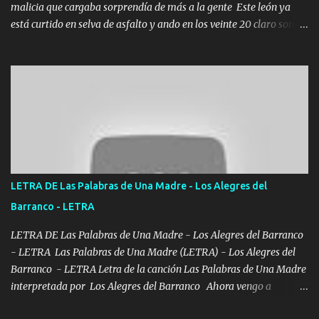
malicia que cargaba sorprendía de más a la gente Este león ya
está curtido en selva de asfalto y ando en los veinte 20 claro son
mis años Leon mi clave por si hay pendiente Tranquilo me la
navego ando en lo mío sin ni un pendiente si hay problemas lo
arreglamos padrino yo brincó en caliente Y No me paran aquí hay
pa más pues hay charola les voy a dar hasta topar pues no hay de
otra Música Surcando bien mi camino voy por mi línea no veo a
los lados aquel que no corre vuela no se me duerm voy chicoteado
Ya pasé varias hazañas ya tienen rato que me agarran el colmillo
de este León los estatales no sé esperaron Al tiro esta la PrimiZa
también la nueve que cargo al lado doy la mano al que su amigo y
LETRA DE Las Palabras de Una Madre - Los Alegres del
al traicionero damos pa abajo Y No me paran aquí hay pa más
Barranco - LETRA
pues hay charola les voy a dar hasta topar pues no hay de otra...
LETRA DE Las Palabras de Una Madre - Los Alegres del Barranco
- LETRA Las Palabras de Una Madre (LETRA) - Los Alegres del
Barranco - LETRA Letra de la canción Las Palabras de Una Madre
interpretada por Los Alegres del Barranco Ahora vengo a
visitarte, a tu txumba a saludarte, se que del cielo me vez y desde