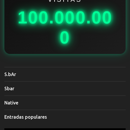
o
100.000.00
s
0
S.bAr
Sbar
Native
Entradas populares