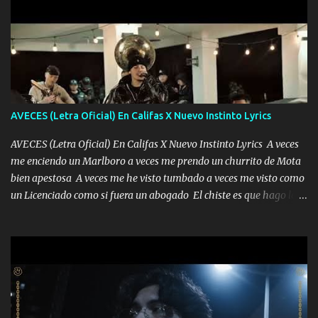
AVECES (Letra Oficial) En Califas X Nuevo Instinto Lyrics
AVECES (Letra Oficial) En Califas X Nuevo Instinto Lyrics A veces
me enciendo un Marlboro a veces me prendo un churrito de Mota
bien apestosa A veces me he visto tumbado a veces me visto como
un Licenciado como si fuera un abogado El chiste es que hago lo
que quiero pues así soy me mandó yo tengo el control a todos yo
les paro el dedo soy hocicon un malcriado un malandrón Que Les
importa no saben nada falsas las risas las que me miran hay gente
corriente no quieren verte subir de level trucha mis plebes Música
A veces me pongo un sombrero a veces me ven la cachucha de lado
con la mirada siempre en alto A veces me fajó una super o a veces
me fajó una Glock siempre armado todas las generaciones yo