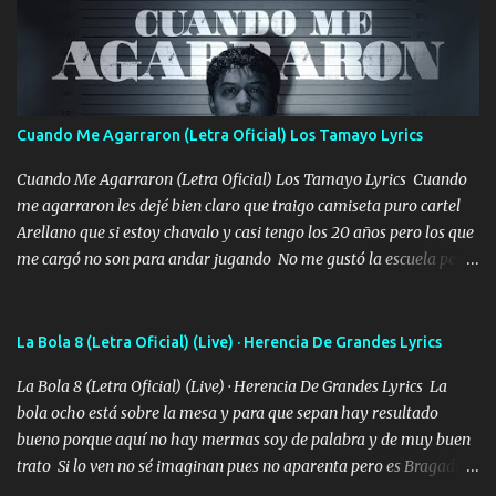
mirabas bonito si yo no fui el final feliz el final fue triste pa mí Y
duele no tenerte aquí sabiendo que moría por ti yo y la luna
cantamos y por ti nos embriagamos Quién sabe qué será de mí si
contigo fui muy feliz a lo mejor no lloró pero muy en el fondo te
adoro
Cuando Me Agarraron (Letra Oficial) Los Tamayo Lyrics
Cuando Me Agarraron (Letra Oficial) Los Tamayo Lyrics Cuando
me agarraron les dejé bien claro que traigo camiseta puro cartel
Arellano que si estoy chavalo y casi tengo los 20 años pero los que
me cargó no son para andar jugando No me gustó la escuela pero
las libretas para el otro lado las fuimos mandando Ya nos
difamaron y nos han tachado sigue la vieja guardia y sigue bien
firme el legado que si como me llamó varios ya se han preguntado
La Bola 8 (Letra Oficial) (Live) · Herencia De Grandes Lyrics
Yo Soy El De Las Pacas Sobrino Del Brazo Armad0 Con mi Glock
La Bola 8 (Letra Oficial) (Live) · Herencia De Grandes Lyrics La
fajado y mi R terciado me van a ver allá por TJ para un licenciado
bola ocho está sobre la mesa y para que sepan hay resultado
mando un abrazo andamos al cien Choritas también Música
bueno porque aquí no hay mermas soy de palabra y de muy buen
Ando en la colonia bien acelerado traigo un M2 que nunca me ha
trato Si lo ven no sé imaginan pues no aparenta pero es Bragado a
fallado para mi compadre mandó un fuerte abrazo también al
cualquiera lo saluda que dice mi toro como ha estado No soy de