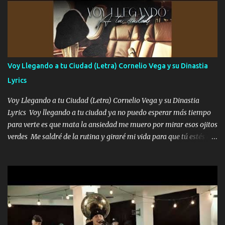
preguntas y digas que sí hacernos novios y verte feliz y muy
contenta como yo por ti Música Pregúntame qué es lo que me
enamora pa describirte unas cuantas horas también pregunta que
quiero contigo que seas dichosa al estar conmigo Y ya borracho
contéstame la llamada pa dedicarte unas bonitas palabras así
Voy Llegando a tu Ciudad (Letra) Cornelio Vega y su Dinastia
borracho me animo a decirte todo y puedo describirlo mucho que
Lyrics
me encantes Decirte que me siento muy feliz y emocionado por
tenerte aquí espero que quiera...
Voy Llegando a tu Ciudad (Letra) Cornelio Vega y su Dinastia
Lyrics Voy llegando a tu ciudad ya no puedo esperar más tiempo
para verte es que mata la ansiedad me muero por mirar esos ojitos
verdes Me saldré de la rutina y giraré mi vida para que tú estés en
ella como debe ser Yo sé que eres conocida que varios te tiran pero
no merecen y dile ya a tus amigas que no te presenten con más
pequeñeces Aquí estoy no dejaré que se te acerquen nadie porque
solo yo tendre el candado 🔒 del amor ❤️ Música Mil y un besos
para dar ya estando en tu ciudad no habrá quien lo detenga si las
copas van de más vayamos a un lugar y cerremos las puertas
Entre alcohol y besos se va incrementado el Fuego en esa