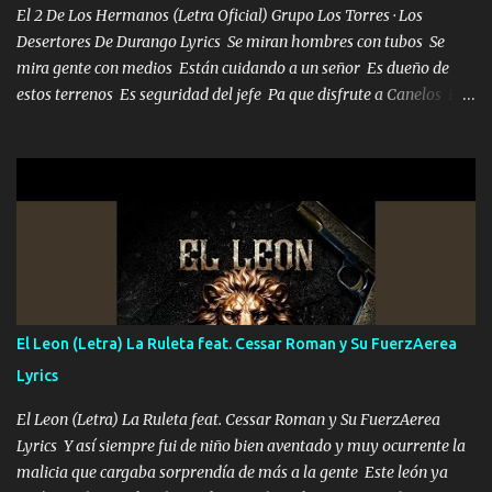
mueven solo por el interés P...
El 2 De Los Hermanos (Letra Oficial) Grupo Los Torres · Los
Desertores De Durango Lyrics Se miran hombres con tubos Se
mira gente con medios Están cuidando a un señor Es dueño de
estos terrenos Es seguridad del jefe Pa que disfrute a Canelos Es
el DOS de los HERMANOS un cerebro 🧠 inteligente junto con su
hermano el TRES blindado el Estado tiene andan ESPERANDO al
UNO QUE PRONTO ESTARÁ PRESENTE Que no falten las bucanas
ni tampoco las mujeres porque es platica de grandes por eso hay
que estar alegres doy las instrucciones para atender los deberes
Música Si es que salta algún problema de confianza tengo gente
ahí está el Hombre Cuarenta y también Pariente 7 arreglan
cualquier problema no más es cuestión que ordené NOS HACE
FALTA UN HERMANO DE CLAVE ERA EL 24 SIEMPRE FUE UN
El Leon (Letra) La Ruleta feat. Cessar Roman y Su FuerzAerea
HOMBRE VALIENTE POR ALGO M'URIÓ PELEAND0 SIEMPRE
Lyrics
VIO POR LA FAMILIA PARA QUE SIGA EL LEGADO Es el DOS de
los HERMANOS un cerebro inteligente y com...
El Leon (Letra) La Ruleta feat. Cessar Roman y Su FuerzAerea
Lyrics Y así siempre fui de niño bien aventado y muy ocurrente la
malicia que cargaba sorprendía de más a la gente Este león ya