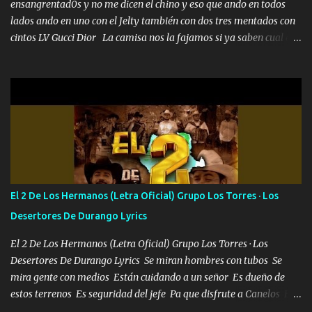
ensangrentad0s y no me dicen el chino y eso que ando en todos
lados ando en uno con el Jelty también con dos tres mentados con
cintos LV Gucci Dior La camisa nos la fajamos si ya saben cual es
tanto suena que ya le ardió a tres la trone con el cable en inglés la
camisa no me quito arriba la F.E.S Los caballos de TRX marcan
702 mo cuenta de banco no cuadra con que yo use bots rompiendo
estándares 110 mil records de pistas no me falta mucho para
verme en las revistas Ya pasé Italia Japón Madrid Milán y también
Francia ropa de 100.000 bolas Louis vuitton es mi fragancia
repleta de presidentes la bolsa estoy en mi pic si no se han dado
cuenta chequeen gráficas del kitch
El 2 De Los Hermanos (Letra Oficial) Grupo Los Torres · Los
Desertores De Durango Lyrics
El 2 De Los Hermanos (Letra Oficial) Grupo Los Torres · Los
Desertores De Durango Lyrics Se miran hombres con tubos Se
mira gente con medios Están cuidando a un señor Es dueño de
estos terrenos Es seguridad del jefe Pa que disfrute a Canelos Es
el DOS de los HERMANOS un cerebro 🧠 inteligente junto con su