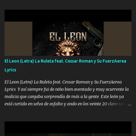
hermano el TRES blindado el Estado tiene andan ESPERANDO al
UNO QUE PRONTO ESTARÁ PRESENTE Que no falten las bucanas
ni tampoco las mujeres porque es platica de grandes por eso hay
que estar alegres doy las instrucciones para atender los deberes
Música Si es que salta algún problema de confianza tengo gente
ahí está el Hombre Cuarenta y también Pariente 7 arreglan
cualquier problema no más es cuestión que ordené NOS HACE
FALTA UN HERMANO DE CLAVE ERA EL 24 SIEMPRE FUE UN
El Leon (Letra) La Ruleta feat. Cessar Roman y Su FuerzAerea
HOMBRE VALIENTE POR ALGO M'URIÓ PELEAND0 SIEMPRE
Lyrics
VIO POR LA FAMILIA PARA QUE SIGA EL LEGADO Es el DOS de
los HERMANOS un cerebro inteligente y com...
El Leon (Letra) La Ruleta feat. Cessar Roman y Su FuerzAerea
Lyrics Y así siempre fui de niño bien aventado y muy ocurrente la
malicia que cargaba sorprendía de más a la gente Este león ya
está curtido en selva de asfalto y ando en los veinte 20 claro son
mis años Leon mi clave por si hay pendiente Tranquilo me la
navego ando en lo mío sin ni un pendiente si hay problemas lo
arreglamos padrino yo brincó en caliente Y No me paran aquí hay
pa más pues hay charola les voy a dar hasta topar pues no hay de