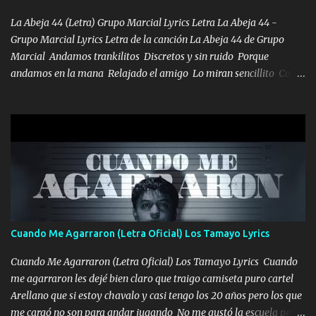
se ve limpio el camino nos confiamos al andar y nunca con la
misma piedra me vuelvo a tropezar Cuando ando de enamorado
La Abeja 44 (Letra) Grupo Marcial Lyrics Letra La Abeja 44 -
en corto me tiró a per...
Grupo Marcial Lyrics Letra de la canción La Abeja 44 de Grupo
Marcial Andamos trankilitos Discretos y sin ruido Porque
andamos en la mana Relajado el amigo Lo miran sencillito Con
una Glock bien fajada Lo miran relajado La vida disfrutando Y la
gente siempre criticando Nos miran algo bueno Ya sera ropa,
diamante lo que me cuelgan en el cuello (Chorus) Y cuando
coronamos Se jala los marciales Y sus guitarras ya van sonando
Un gallardo me prendo Para agarrar el vuelo y la mente y
tranquilizando Tomense un buen trago Y así es como empezamos
los versos que voy cantando (Music) A vido alta y bajas La carreta
se atora Pero nunca le aflojamos Ya me han pasado cosas Y
aunque ustedes no sepan Pero la vida es muy corta Hay que
Cuando Me Agarraron (Letra Oficial) Los Tamayo Lyrics
echarle chingazos Y seguir trabajando porque nada es...
Cuando Me Agarraron (Letra Oficial) Los Tamayo Lyrics Cuando
me agarraron les dejé bien claro que traigo camiseta puro cartel
Arellano que si estoy chavalo y casi tengo los 20 años pero los que
me cargó no son para andar jugando No me gustó la escuela pero