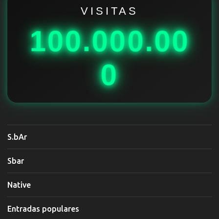
i
VISITAS
o
100.000.00
s
0
S.bAr
Sbar
Native
Entradas populares