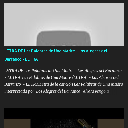
importa no saben nada falsas las risas las que me miran hay gente
corriente no quieren verte subir de level trucha mis plebes Música
A veces me pongo un sombrero a veces me ven la cachucha de lado
con la mirada siempre en alto A veces me fajó una super o a veces
me fajó una Glock siempre armado todas las generaciones yo
traigo El chiste es que hago lo que quiero pues así soy me mandó
yo tengo el control a todos yo les paro el dedo soy hocicon un
LETRA DE Las Palabras de Una Madre - Los Alegres del
malcriado un malandrón Que Les importa no saben nada falsas
Barranco - LETRA
las risas las que me miran hay gente corriente no quieren ve...
LETRA DE Las Palabras de Una Madre - Los Alegres del Barranco
- LETRA Las Palabras de Una Madre (LETRA) - Los Alegres del
Barranco - LETRA Letra de la canción Las Palabras de Una Madre
interpretada por Los Alegres del Barranco Ahora vengo a
visitarte, a tu txumba a saludarte, se que del cielo me vez y desde
halla has de cuidarme, son palabras de una madre, que lleva en el
viento a su hijo y aunque ahora ya este con Dios el destino así lo
quiso, él tiempo sigue pasando y nunca te olvidaremos, aquí
seguiré esperando hasta volvernos a vernos El recuerdo que yo