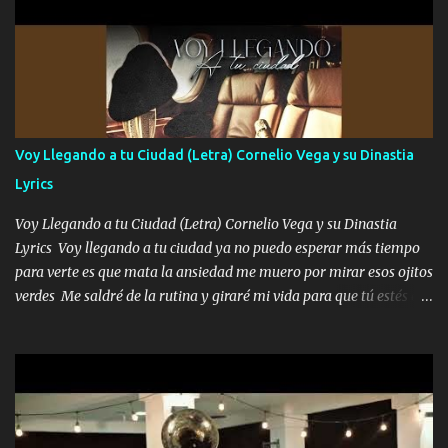
cariño de mi alma Que pa febrero vendré frente a ti con mis
preguntas y digas que sí hacernos novios y verte feliz y muy
contenta como yo por ti Música Pregúntame qué es lo que me
enamora pa describirte unas cuantas horas también pregunta que
quiero contigo que seas dichosa al estar conmigo Y ya borracho
contéstame la llamada pa dedicarte unas bonitas palabras así
Voy Llegando a tu Ciudad (Letra) Cornelio Vega y su Dinastia
borracho me animo a decirte todo y puedo describirlo mucho que
Lyrics
me encantes Decirte que me siento muy feliz y emocionado por
tenerte aquí espero que quiera...
Voy Llegando a tu Ciudad (Letra) Cornelio Vega y su Dinastia
Lyrics Voy llegando a tu ciudad ya no puedo esperar más tiempo
para verte es que mata la ansiedad me muero por mirar esos ojitos
verdes Me saldré de la rutina y giraré mi vida para que tú estés en
ella como debe ser Yo sé que eres conocida que varios te tiran pero
no merecen y dile ya a tus amigas que no te presenten con más
pequeñeces Aquí estoy no dejaré que se te acerquen nadie porque
solo yo tendre el candado 🔒 del amor ❤️ Música Mil y un besos
para dar ya estando en tu ciudad no habrá quien lo detenga si las
copas van de más vayamos a un lugar y cerremos las puertas