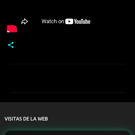
C
o
m
e
n
t
VISITAS DE LA WEB
a
r