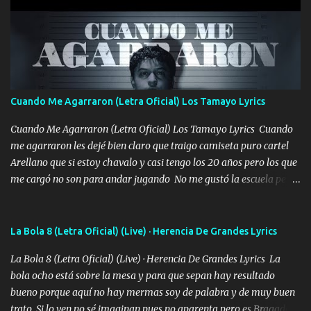
pero eso ya no va a pasar me perderé en la soledad Porque me
mirabas bonito si yo no fui el final feliz el final fue triste pa mí Y
duele no tenerte aquí sabiendo que moría por ti yo y la luna
cantamos y por ti nos embriagamos Quién sabe qué será de mí si
contigo fui muy feliz a lo mejor no lloró pero muy en el fondo te
adoro
Cuando Me Agarraron (Letra Oficial) Los Tamayo Lyrics
Cuando Me Agarraron (Letra Oficial) Los Tamayo Lyrics Cuando
me agarraron les dejé bien claro que traigo camiseta puro cartel
Arellano que si estoy chavalo y casi tengo los 20 años pero los que
me cargó no son para andar jugando No me gustó la escuela pero
las libretas para el otro lado las fuimos mandando Ya nos
difamaron y nos han tachado sigue la vieja guardia y sigue bien
firme el legado que si como me llamó varios ya se han preguntado
La Bola 8 (Letra Oficial) (Live) · Herencia De Grandes Lyrics
Yo Soy El De Las Pacas Sobrino Del Brazo Armad0 Con mi Glock
La Bola 8 (Letra Oficial) (Live) · Herencia De Grandes Lyrics La
fajado y mi R terciado me van a ver allá por TJ para un licenciado
bola ocho está sobre la mesa y para que sepan hay resultado
mando un abrazo andamos al cien Choritas también Música
bueno porque aquí no hay mermas soy de palabra y de muy buen
Ando en la colonia bien acelerado traigo un M2 que nunca me ha
trato Si lo ven no sé imaginan pues no aparenta pero es Bragado a