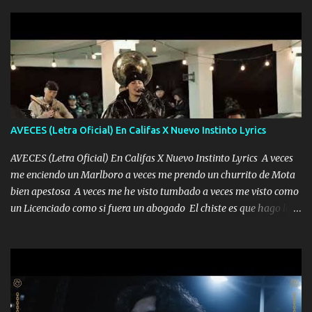
AVECES (Letra Oficial) En Califas X Nuevo Instinto Lyrics
AVECES (Letra Oficial) En Califas X Nuevo Instinto Lyrics A veces
me enciendo un Marlboro a veces me prendo un churrito de Mota
bien apestosa A veces me he visto tumbado a veces me visto como
un Licenciado como si fuera un abogado El chiste es que hago lo
que quiero pues así soy me mandó yo tengo el control a todos yo
les paro el dedo soy hocicon un malcriado un malandrón Que Les
importa no saben nada falsas las risas las que me miran hay gente
corriente no quieren verte subir de level trucha mis plebes Música
A veces me pongo un sombrero a veces me ven la cachucha de lado
con la mirada siempre en alto A veces me fajó una super o a veces