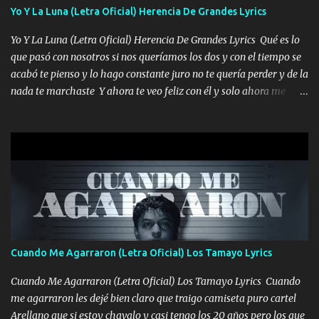
diamante lo que me cuelgan en el cuello (Chorus) Y cuando
Yo Y La Luna (Letra Oficial) Herencia De Grandes Lyrics
coronamos Se jala los marciales Y sus guitarras ya van sonando
Yo Y La Luna (Letra Oficial) Herencia De Grandes Lyrics Qué es lo
Un gallardo me prendo Para agarrar el vuelo y la mente y
que pasó con nosotros si nos queríamos los dos y con el tiempo se
tranquilizando Tomense un buen trago Y así es como empezamos
acabó te pienso y lo hago constante juro no te quería perder y de la
los versos que voy cantando (Music) A vido alta y bajas La carreta
nada te marchaste Y ahora te veo feliz con él y solo ahora me
se atora Pero nunca le aflojamos Ya me han pasado cosas Y
quedé yo y la luna cantamos y por ti nos embriagamos' Quién
aunque ustedes no sepan Pero la vida es muy corta Hay que
sabe que será de mí si contigo fue muy feliz a lo mejor no lloro
echarle chingazos Y seguir trabajando porque nada es...
pero muy en el fondo te adoro' Música Me muero por ir a buscarte
pero eso ya no va a pasar me perderé en la soledad Porque me
mirabas bonito si yo no fui el final feliz el final fue triste pa mí Y
duele no tenerte aquí sabiendo que moría por ti yo y la luna
cantamos y por ti nos embriagamos Quién sabe qué será de mí si
contigo fui muy feliz a lo mejor no lloró pero muy en el fondo te
adoro
Cuando Me Agarraron (Letra Oficial) Los Tamayo Lyrics
Cuando Me Agarraron (Letra Oficial) Los Tamayo Lyrics Cuando
me agarraron les dejé bien claro que traigo camiseta puro cartel
Arellano que si estoy chavalo y casi tengo los 20 años pero los que