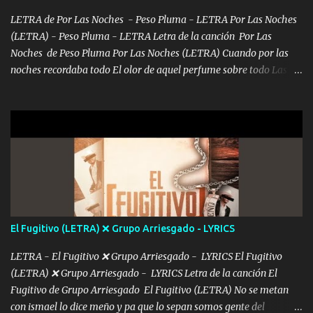
ve el poder que tienes Otro chiste malo son los nombres de tus
álbum's "José, vibras colores con la energía del diablo " ¿Si ...
LETRA de Por Las Noches - Peso Pluma - LETRA Por Las Noches
(LETRA) - Peso Pluma - LETRA Letra de la canción Por Las
Noches de Peso Pluma Por Las Noches (LETRA) Cuando por las
noches recordaba todo El olor de aquel perfume sobre todo Las
sábanas blancas donde te escondías dentro. Eres intocable como
joya de oro Esas piernas largas esconderme yo solo Y tus ojos
grandes me perdí en un laberinto. Y pensar... Que tú ya no vas a
estár Pasarán... Solito me dejaras Intentar... Solo un beso y tú te vas
De mi vida... Cómo tú no hay nadie más No hay nadie
más Si te sientes sola no me llames porfa Me pongo sencible e
imagino tu sombra Clase azul es el tequila e interior la ropa Clip
cap la champagne el polvo es color rosa Me contacto un ángel eres
tú mi hermosa La que me alegra los días y sigo tomando Y
El Fugitivo (LETRA) ❌ Grupo Arriesgado - LYRICS
pensar... Que tú ya no vas a estar Pasarán... Solito me dejaras
Intentar... ...
LETRA - El Fugitivo ❌ Grupo Arriesgado - LYRICS El Fugitivo
(LETRA) ❌ Grupo Arriesgado - LYRICS Letra de la canción El
Fugitivo de Grupo Arriesgado El Fugitivo (LETRA) No se metan
con ismael lo dice meño y pa que lo sepan somos gente del