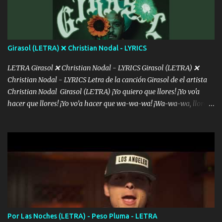
consciente de los followers que mueves? Parcerito, abre los ojos y
ve el poder que tienes Otro chiste malo son los nombres de tus
álbum's "José, vibras colores con la energía del diablo " ¿Si ...
Girasol (LETRA) ❌ Christian Nodal - LYRICS
LETRA Girasol ❌ Christian Nodal - LYRICS Girasol (LETRA) ❌
Christian Nodal - LYRICS Letra de la canción Girasol de el artista
Christian Nodal Girasol (LETRA) ¡Yo quiero que llores! ¡Yo vo'a
hacer que llores! ¡Yo vo’a hacer que wa-wa-wa! ¡Wa-wa-wa, llores!
Hoy me levanté bromista y me tienes que aguantar No quiero
bromear contigo, de ti quiero bromear Tú eres un chiste, cabrón,
cada que intentas cantar Cada que intentas rapear, cada que
intentas rimar Pobre payaso que usa a todo el mundo pa' conectar
con la gente Dices "Latino Gang" pero pisas a to'a tu gente Pa’ dar
mensajes, m'ijo, hay quе ser coherentеs Si tú no eres artista, al
menos se prudente Hoy me sabe a mierda, traigo un Balvin en los
dientes Por falta de empatía le toca ser resiliente ¿Acaso eres
consciente de los followers que mueves? Parcerito, abre los ojos y
Por Las Noches (LETRA) - Peso Pluma - LETRA