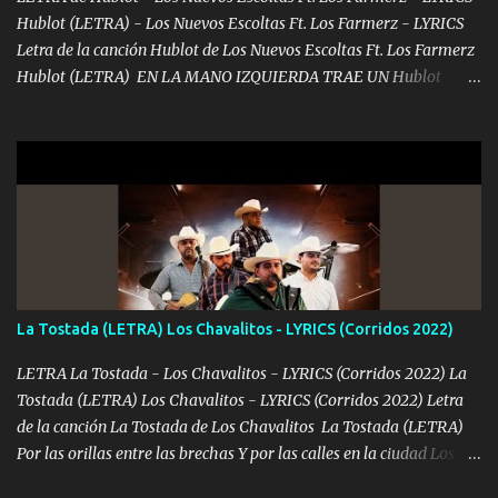
tenerte aquí espero que quiera...
Hublot (LETRA) - Los Nuevos Escoltas Ft. Los Farmerz - LYRICS
Letra de la canción Hublot de Los Nuevos Escoltas Ft. Los Farmerz
Hublot (LETRA) EN LA MANO IZQUIERDA TRAE UN Hublot
COLGADO SE LE VE AL AMIGO CUANDO TOMA UN TRAGO NO ES
QUE SEA ZURDO SIEMPRE ANDA OCUPADO RECIBÍ LLAMADAS
DESDE EL OTRO LADO 🔷♦️ ME DICEN PARIENTE QUE COMO
LLEGO EL MANDADO TODO COMPLETITO TODAVÍA LLEGO
ESTAMPADO ♦️🔷♦️ TRES O CUATRO DÍAS PA DESAFANARLO OTRO
MESECITO VAYA ALISTANDO PURO BILLETITO DEL FRANKIE
MANDAMOS HACE MUCHO BULTO LAS CARAS DEL JACKSON♦️
PAGO AL CONTADO Y NO DEJO NINGÚN RASTRO SE MUEVEN
LAS PACAS LAS LIGAS VAMOS TRONANDO♦️🔷♦️♦️🔷 YO NO MUEVO
La Tostada (LETRA) Los Chavalitos - LYRICS (Corridos 2022)
MOTA SOLO LA FUMAMOS DONDE SE ME ANTOJA UN GALLO
FORJAMOS ESTOY BIEN CONECTADO Y GENTE TRAIGO AL
LETRA La Tostada - Los Chavalitos - LYRICS (Corridos 2022) La
MANDO YA DIJE MI NOMBRE Y NI CUENTA SE HAN DADO♦️🔷
Tostada (LETRA) Los Chavalitos - LYRICS (Corridos 2022) Letra
CON CUIDADO Y PRECAVIDO ME LA PASÓ CON LOS GRING0S
de la canción La Tostada de Los Chavalitos La Tostada (LETRA)
HAY QUE SER DISIMULADO 🔷♦️🔷 MÚSICA 🍀💶🍀💶💵💶🍀💶🍀💶
Por las orillas entre las brechas Y por las calles en la ciudad Los
BOTELLAS DE WHISKY...
Motorolas son digitales Alto el volumen para escuchar Porque el