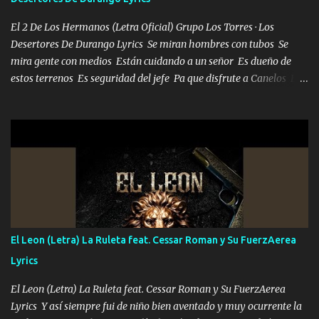
bailar Pero es que tengo un par de conciertos más que llenar Se
mueven solo por el interés P...
El 2 De Los Hermanos (Letra Oficial) Grupo Los Torres · Los
Desertores De Durango Lyrics Se miran hombres con tubos Se
mira gente con medios Están cuidando a un señor Es dueño de
estos terrenos Es seguridad del jefe Pa que disfrute a Canelos Es
el DOS de los HERMANOS un cerebro 🧠 inteligente junto con su
hermano el TRES blindado el Estado tiene andan ESPERANDO al
UNO QUE PRONTO ESTARÁ PRESENTE Que no falten las bucanas
ni tampoco las mujeres porque es platica de grandes por eso hay
que estar alegres doy las instrucciones para atender los deberes
Música Si es que salta algún problema de confianza tengo gente
ahí está el Hombre Cuarenta y también Pariente 7 arreglan
cualquier problema no más es cuestión que ordené NOS HACE
FALTA UN HERMANO DE CLAVE ERA EL 24 SIEMPRE FUE UN
El Leon (Letra) La Ruleta feat. Cessar Roman y Su FuerzAerea
HOMBRE VALIENTE POR ALGO M'URIÓ PELEAND0 SIEMPRE
Lyrics
VIO POR LA FAMILIA PARA QUE SIGA EL LEGADO Es el DOS de
los HERMANOS un cerebro inteligente y com...
El Leon (Letra) La Ruleta feat. Cessar Roman y Su FuerzAerea
Lyrics Y así siempre fui de niño bien aventado y muy ocurrente la