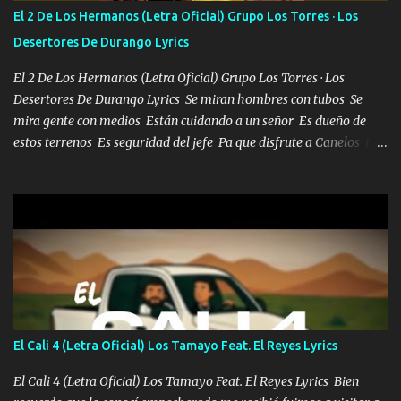
también la nueve que cargo al lado doy la mano al que su amigo y
El 2 De Los Hermanos (Letra Oficial) Grupo Los Torres · Los
al traicionero damos pa abajo Y No me paran aquí hay pa más
Desertores De Durango Lyrics
pues hay charola les voy a dar hasta topar pues no hay de otra...
El 2 De Los Hermanos (Letra Oficial) Grupo Los Torres · Los
Desertores De Durango Lyrics Se miran hombres con tubos Se
mira gente con medios Están cuidando a un señor Es dueño de
estos terrenos Es seguridad del jefe Pa que disfrute a Canelos Es
el DOS de los HERMANOS un cerebro 🧠 inteligente junto con su
hermano el TRES blindado el Estado tiene andan ESPERANDO al
UNO QUE PRONTO ESTARÁ PRESENTE Que no falten las bucanas
ni tampoco las mujeres porque es platica de grandes por eso hay
que estar alegres doy las instrucciones para atender los deberes
Música Si es que salta algún problema de confianza tengo gente
ahí está el Hombre Cuarenta y también Pariente 7 arreglan
cualquier problema no más es cuestión que ordené NOS HACE
FALTA UN HERMANO DE CLAVE ERA EL 24 SIEMPRE FUE UN
El Cali 4 (Letra Oficial) Los Tamayo Feat. El Reyes Lyrics
HOMBRE VALIENTE POR ALGO M'URIÓ PELEAND0 SIEMPRE
VIO POR LA FAMILIA PARA QUE SIGA EL LEGADO Es el DOS de
El Cali 4 (Letra Oficial) Los Tamayo Feat. El Reyes Lyrics Bien
los HERMANOS un cerebro inteligente y com...