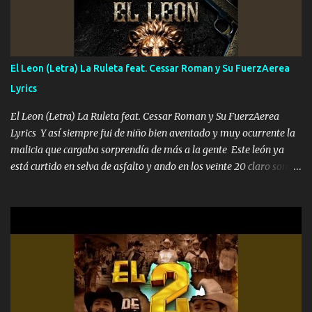
tengo de mi mente no se va, en mi corazón me llevo lo mismo que
tu papá, a veces me pongo triste porque no puedo mirarte, mas se
que tu me escuchas porque tu eres mi gran ángel, El desespero me
llega para reunirme contigo, tu iluminas mi sendero por siempre
El Leon (Letra) La Ruleta feat. Cessar Roman y Su FuerzAerea
serás mi niño, del amor que yo te tengo es co...
Lyrics
El Leon (Letra) La Ruleta feat. Cessar Roman y Su FuerzAerea
Lyrics Y así siempre fui de niño bien aventado y muy ocurrente la
malicia que cargaba sorprendía de más a la gente Este león ya
está curtido en selva de asfalto y ando en los veinte 20 claro son
mis años Leon mi clave por si hay pendiente Tranquilo me la
navego ando en lo mío sin ni un pendiente si hay problemas lo
arreglamos padrino yo brincó en caliente Y No me paran aquí hay
pa más pues hay charola les voy a dar hasta topar pues no hay de
otra Música Surcando bien mi camino voy por mi línea no veo a
los lados aquel que no corre vuela no se me duerm voy chicoteado
Ya pasé varias hazañas ya tienen rato que me agarran el colmillo
de este León los estatales no sé esperaron Al tiro esta la PrimiZa