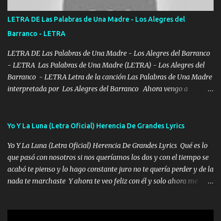
POR CLAVE ES EL CALI 4 EN LA CIUDAD TIJUANA Música Al
tirante andamos mi carnal atento a cualquier necesidad no porque
LETRA DE Las Palabras de Una Madre - Los Alegres del
se ve limpio el camino nos confiamos al andar y nunca con la
Barranco - LETRA
misma piedra me vuelvo a tropezar Cuando ando de enamorado
en corto me tiró a per...
LETRA DE Las Palabras de Una Madre - Los Alegres del Barranco
- LETRA Las Palabras de Una Madre (LETRA) - Los Alegres del
Barranco - LETRA Letra de la canción Las Palabras de Una Madre
interpretada por Los Alegres del Barranco Ahora vengo a
visitarte, a tu txumba a saludarte, se que del cielo me vez y desde
halla has de cuidarme, son palabras de una madre, que lleva en el
viento a su hijo y aunque ahora ya este con Dios el destino así lo
Yo Y La Luna (Letra Oficial) Herencia De Grandes Lyrics
quiso, él tiempo sigue pasando y nunca te olvidaremos, aquí
Yo Y La Luna (Letra Oficial) Herencia De Grandes Lyrics Qué es lo
seguiré esperando hasta volvernos a vernos El recuerdo que yo
que pasó con nosotros si nos queríamos los dos y con el tiempo se
tengo de mi mente no se va, en mi corazón me llevo lo mismo que
acabó te pienso y lo hago constante juro no te quería perder y de la
tu papá, a veces me pongo triste porque no puedo mirarte, mas se
nada te marchaste Y ahora te veo feliz con él y solo ahora me
que tu me escuchas porque tu eres mi gran ángel, El desespero me
quedé yo y la luna cantamos y por ti nos embriagamos' Quién
llega para reunirme contigo, tu iluminas mi sendero por siempre
sabe que será de mí si contigo fue muy feliz a lo mejor no lloro
serás mi niño, del amor que yo te tengo es co...
pero muy en el fondo te adoro' Música Me muero por ir a buscarte