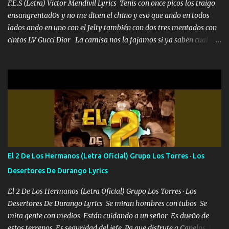
las risas las que me miran hay gente corriente no quieren ve...
F.E.S (Letra) Victor Mendivil Lyrics Tenis con once picos los traigo
ensangrentad0s y no me dicen el chino y eso que ando en todos
lados ando en uno con el Jelty también con dos tres mentados con
cintos LV Gucci Dior La camisa nos la fajamos si ya saben cual es
tanto suena que ya le ardió a tres la trone con el cable en inglés la
camisa no me quito arriba la F.E.S Los caballos de TRX marcan
702 mo cuenta de banco no cuadra con que yo use bots rompiendo
estándares 110 mil records de pistas no me falta mucho para
verme en las revistas Ya pasé Italia Japón Madrid Milán y también
Francia ropa de 100.000 bolas Louis vuitton es mi fragancia
repleta de presidentes la bolsa estoy en mi pic si no se han dado
cuenta chequeen gráficas del kitch
El 2 De Los Hermanos (Letra Oficial) Grupo Los Torres · Los
Desertores De Durango Lyrics
El 2 De Los Hermanos (Letra Oficial) Grupo Los Torres · Los
Desertores De Durango Lyrics Se miran hombres con tubos Se
mira gente con medios Están cuidando a un señor Es dueño de
estos terrenos Es seguridad del jefe Pa que disfrute a Canelos Es