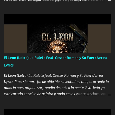
el DOS de los HERMANOS un cerebro 🧠 inteligente junto con su
hermano el TRES blindado el Estado tiene andan ESPERANDO al
UNO QUE PRONTO ESTARÁ PRESENTE Que no falten las bucanas
ni tampoco las mujeres porque es platica de grandes por eso hay
que estar alegres doy las instrucciones para atender los deberes
Música Si es que salta algún problema de confianza tengo gente
ahí está el Hombre Cuarenta y también Pariente 7 arreglan
cualquier problema no más es cuestión que ordené NOS HACE
FALTA UN HERMANO DE CLAVE ERA EL 24 SIEMPRE FUE UN
El Leon (Letra) La Ruleta feat. Cessar Roman y Su FuerzAerea
HOMBRE VALIENTE POR ALGO M'URIÓ PELEAND0 SIEMPRE
Lyrics
VIO POR LA FAMILIA PARA QUE SIGA EL LEGADO Es el DOS de
los HERMANOS un cerebro inteligente y com...
El Leon (Letra) La Ruleta feat. Cessar Roman y Su FuerzAerea
Lyrics Y así siempre fui de niño bien aventado y muy ocurrente la
malicia que cargaba sorprendía de más a la gente Este león ya
está curtido en selva de asfalto y ando en los veinte 20 claro son
mis años Leon mi clave por si hay pendiente Tranquilo me la
navego ando en lo mío sin ni un pendiente si hay problemas lo
arreglamos padrino yo brincó en caliente Y No me paran aquí hay