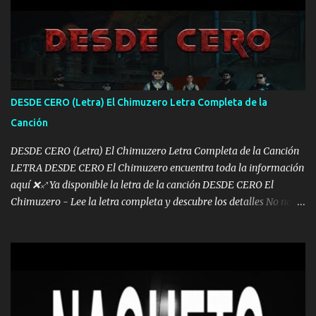
pa más pues hay charola les voy a dar hasta topar pues no hay de
otra Música Surcando bien mi camino voy por mi línea no veo a
los lados aquel que no corre vuela no se me duerm voy chicoteado
Ya pasé varias hazañas ya tienen rato que me agarran el colmillo
de este León los estatales no sé esperaron Al tiro esta la PrimiZa
también la nueve que cargo al lado doy la mano al que su amigo y
DESDE CERO (Letra) El Chimuzero Letra Completa de la
al traicionero damos pa abajo Y No me paran aquí hay pa más
Canción
pues hay charola les voy a dar hasta topar pues no hay de otra...
DESDE CERO (Letra) El Chimuzero Letra Completa de la Canción
LETRA DESDE CERO El Chimuzero encuentra toda la información
aquí ❌♐ Ya disponible la letra de la canción DESDE CERO El
Chimuzero - Lee la letra completa y descubre los detalles No nací
en cuna de oro , Pero Andamos Firmes Buscando el Billete. Cómo
Vengo desde Cero Se que Solo Plata. No es lo Suficiente, Soy De
muy Pocos amigos los que están conmigo las Gracias por todo , Mi
Mesa será Compartida con los que Estuvieron Cuando estuve Solo.
❌ www.elnorteduro.com ❌ Yo No limito los Sueños , si no existe
Uno pues Hallamos Modos , Si me caigo me Levanto, Aprendo Del