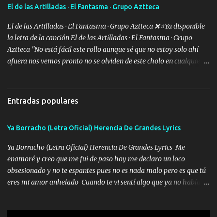
traigo una que otra morrita y en la Urus la he de montar varias
El de las Artilladas · El Fantasma · Grupo Aztteca
trocas que me cuidan puro soldado su'icida no les tiembla pa tirar
A veces allá en la Perla si no me ve en la Sierra me muevo de aquí
El de las Artilladas · El Fantasma · Grupo Aztteca ❌⭐Ya disponible
pa a...
la letra de la canción El de las Artilladas · El Fantasma · Grupo
Aztteca "No está fácil este rollo aunque sé que no estoy solo ahí
afuera nos vemos pronto no se olviden de este cholo en cualquier
rato les caigo un saludo para todos" "Les afirma y donde quiera
cargo la misma bandera y aunque adentro de esta celda buen
equipo quedó afuera" Letra original de www.elnorteduro.com
Entradas populares
"Bien al tiro la plebada siempre listos pa la gu'erra y a mi
compadre sabe que estoy al millón y es Olegario y un abrazo sabe
Ya Borracho (Letra Oficial) Herencia De Grandes Lyrics
como soy" "El jefe ondeado buena escuela nos dejó y firmes
compadre avestruz hay le va un saludon que sigan las artilladas
Ya Borracho (Letra Oficial) Herencia De Grandes Lyrics Me
en acción" Música "No hace falta ni mi apodo porque ya saben qué
enamoré y creo que me fui de paso hoy me declaro un loco
rollo se escuchaba este loco les iba a durar muy poco cuando
obsesionado y no te espantes pues no es nada malo pero es que tú
menos la pensaron le volamos todo el coco" Letra original de
eres mi amor anhelado Cuando te vi sentí algo que ya no había
www.elnorteduro.com "Mi familia es lo primero mis hijos cua...
aquí quise elegir por mí y me decidí por ti Y ya borracho me
parqueo por tu ventana para llevarte las canciones que te encantan
pa enamorarte las flores no son tan caras pero llevan todo el