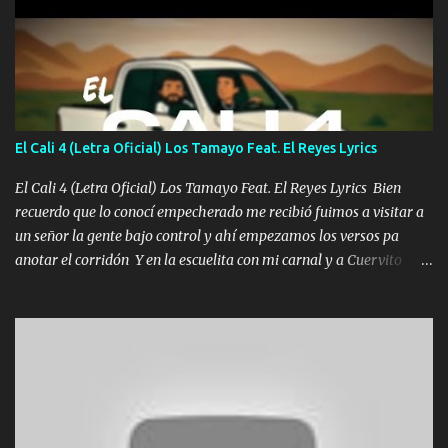
coronamos Se jala los marciales Y sus guitarras ya van sonando
Un gallardo me prendo Para agarrar el vuelo y la mente y
tranquilizando Tomense un buen trago Y así es como empezamos
los versos que voy cantando (Music) A vido alta y bajas La carreta
se atora Pero nunca le aflojamos Ya me han pasado cosas Y
aunque ustedes no sepan Pero la vida es muy corta Hay que
El Cali 4 (Letra Oficial) Los Tamayo Feat. El Reyes Lyrics
echarle chingazos Y seguir trabajando porque nada es...
El Cali 4 (Letra Oficial) Los Tamayo Feat. El Reyes Lyrics Bien
recuerdo que lo conocí empecherado me recibió fuimos a visitar a
un señor la gente bajo control y ahí empezamos los versos pa
anotar el corridón Y en la escuelita con mi carnal y a Cuervito
mandó a saludar la bergacera del Alamar pensó no llegó al final y
aquí se cumplen las reglas no secuestr0 no r0bar De La C giró la
orden nos comanda el doble P bien firmes con Alto PRIETO y la
camisa es color Verde y peleam0s la Bandera por todita a la ciudad
con los drones patrullando la Frontera De Tijuana Bulevares
Bellas Artes me ve en las blancas ya hace falta mi APA FLACO
verde se le extraña pa que sepan Aquí Pura GENTE DE LA RANA 🐸