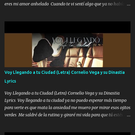
toque batallar Los ven pasar seguido por Mexicali seguro lo han
eres mi amor anhelado Cuando te vi sentí algo que ya no había
visto se le nota el estilo pero de serio porque el vie...
aquí quise elegir por mí y me decidí por ti Y ya borracho me
parqueo por tu ventana para llevarte las canciones que te encantan
pa enamorarte las flores no son tan caras pero llevan todo el
cariño de mi alma Que pa febrero vendré frente a ti con mis
preguntas y digas que sí hacernos novios y verte feliz y muy
contenta como yo por ti Música Pregúntame qué es lo que me
enamora pa describirte unas cuantas horas también pregunta que
quiero contigo que seas dichosa al estar conmigo Y ya borracho
contéstame la llamada pa dedicarte unas bonitas palabras así
Voy Llegando a tu Ciudad (Letra) Cornelio Vega y su Dinastia
borracho me animo a decirte todo y puedo describirlo mucho que
Lyrics
me encantes Decirte que me siento muy feliz y emocionado por
tenerte aquí espero que quiera...
Voy Llegando a tu Ciudad (Letra) Cornelio Vega y su Dinastia
Lyrics Voy llegando a tu ciudad ya no puedo esperar más tiempo
para verte es que mata la ansiedad me muero por mirar esos ojitos
verdes Me saldré de la rutina y giraré mi vida para que tú estés en
ella como debe ser Yo sé que eres conocida que varios te tiran pero
no merecen y dile ya a tus amigas que no te presenten con más