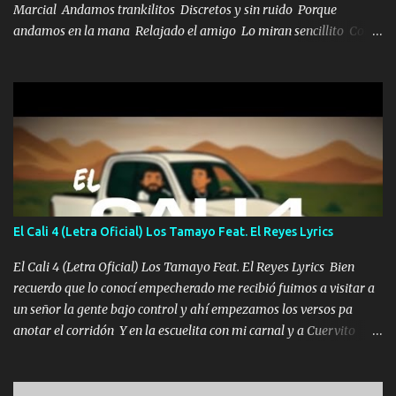
Marcial Andamos trankilitos Discretos y sin ruido Porque
andamos en la mana Relajado el amigo Lo miran sencillito Con
una Glock bien fajada Lo miran relajado La vida disfrutando Y la
gente siempre criticando Nos miran algo bueno Ya sera ropa,
diamante lo que me cuelgan en el cuello (Chorus) Y cuando
coronamos Se jala los marciales Y sus guitarras ya van sonando
Un gallardo me prendo Para agarrar el vuelo y la mente y
tranquilizando Tomense un buen trago Y así es como empezamos
los versos que voy cantando (Music) A vido alta y bajas La carreta
se atora Pero nunca le aflojamos Ya me han pasado cosas Y
aunque ustedes no sepan Pero la vida es muy corta Hay que
El Cali 4 (Letra Oficial) Los Tamayo Feat. El Reyes Lyrics
echarle chingazos Y seguir trabajando porque nada es...
El Cali 4 (Letra Oficial) Los Tamayo Feat. El Reyes Lyrics Bien
recuerdo que lo conocí empecherado me recibió fuimos a visitar a
un señor la gente bajo control y ahí empezamos los versos pa
anotar el corridón Y en la escuelita con mi carnal y a Cuervito
mandó a saludar la bergacera del Alamar pensó no llegó al final y
aquí se cumplen las reglas no secuestr0 no r0bar De La C giró la
orden nos comanda el doble P bien firmes con Alto PRIETO y la