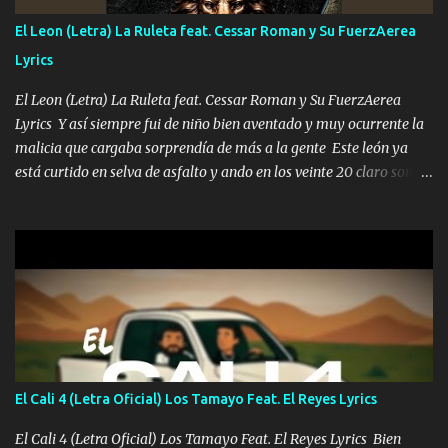
yo tengo el control a todos yo les paro el dedo soy hocicon un
El Leon (Letra) La Ruleta feat. Cessar Roman y Su FuerzAerea
malcriado un malandrón Que Les importa no saben nada falsas
Lyrics
las risas las que me miran hay gente corriente no quieren ve...
El Leon (Letra) La Ruleta feat. Cessar Roman y Su FuerzAerea
Lyrics Y así siempre fui de niño bien aventado y muy ocurrente la
malicia que cargaba sorprendía de más a la gente Este león ya
está curtido en selva de asfalto y ando en los veinte 20 claro son
mis años Leon mi clave por si hay pendiente Tranquilo me la
navego ando en lo mío sin ni un pendiente si hay problemas lo
arreglamos padrino yo brincó en caliente Y No me paran aquí hay
pa más pues hay charola les voy a dar hasta topar pues no hay de
otra Música Surcando bien mi camino voy por mi línea no veo a
los lados aquel que no corre vuela no se me duerm voy chicoteado
Ya pasé varias hazañas ya tienen rato que me agarran el colmillo
de este León los estatales no sé esperaron Al tiro esta la PrimiZa
también la nueve que cargo al lado doy la mano al que su amigo y
El Cali 4 (Letra Oficial) Los Tamayo Feat. El Reyes Lyrics
al traicionero damos pa abajo Y No me paran aquí hay pa más
pues hay charola les voy a dar hasta topar pues no hay de otra...
El Cali 4 (Letra Oficial) Los Tamayo Feat. El Reyes Lyrics Bien