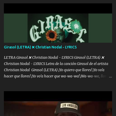
con la gente Dices "Latino Gang" pero pisas a to'a tu gente Pa’ dar
mensajes, m'ijo, hay quе ser coherentеs Si tú no eres artista, al
menos se prudente Hoy me sabe a mierda, traigo un Balvin en los
dientes Por falta de empatía le toca ser resiliente ¿Acaso eres
consciente de los followers que mueves? Parcerito, abre los ojos y
ve el poder que tienes Otro chiste malo son los nombres de tus
álbum's "José, vibras colores con la energía del diablo " ¿Si ...
Girasol (LETRA) ❌ Christian Nodal - LYRICS
LETRA Girasol ❌ Christian Nodal - LYRICS Girasol (LETRA) ❌
Christian Nodal - LYRICS Letra de la canción Girasol de el artista
Christian Nodal Girasol (LETRA) ¡Yo quiero que llores! ¡Yo vo'a
hacer que llores! ¡Yo vo’a hacer que wa-wa-wa! ¡Wa-wa-wa, llores!
Hoy me levanté bromista y me tienes que aguantar No quiero
bromear contigo, de ti quiero bromear Tú eres un chiste, cabrón,
cada que intentas cantar Cada que intentas rapear, cada que
intentas rimar Pobre payaso que usa a todo el mundo pa' conectar
con la gente Dices "Latino Gang" pero pisas a to'a tu gente Pa’ dar
mensajes, m'ijo, hay quе ser coherentеs Si tú no eres artista, al