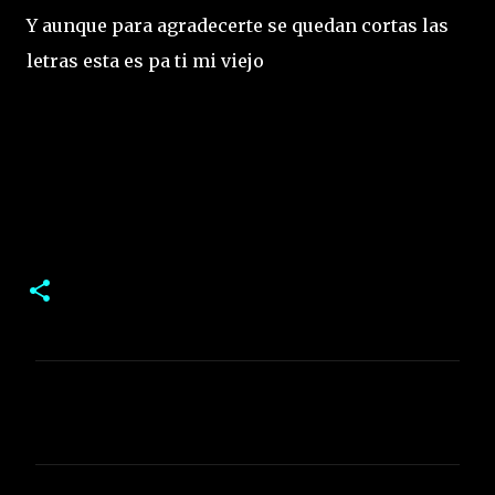
Y aunque para agradecerte se quedan cortas las
letras esta es pa ti mi viejo
C
o
m
e