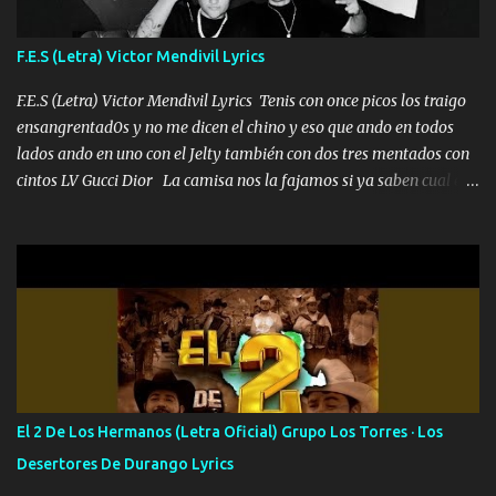
traigo El chiste es que hago lo que quiero pues así soy me mandó
yo tengo el control a todos yo les paro el dedo soy hocicon un
F.E.S (Letra) Victor Mendivil Lyrics
malcriado un malandrón Que Les importa no saben nada falsas
las risas las que me miran hay gente corriente no quieren ve...
F.E.S (Letra) Victor Mendivil Lyrics Tenis con once picos los traigo
ensangrentad0s y no me dicen el chino y eso que ando en todos
lados ando en uno con el Jelty también con dos tres mentados con
cintos LV Gucci Dior La camisa nos la fajamos si ya saben cual es
tanto suena que ya le ardió a tres la trone con el cable en inglés la
camisa no me quito arriba la F.E.S Los caballos de TRX marcan
702 mo cuenta de banco no cuadra con que yo use bots rompiendo
estándares 110 mil records de pistas no me falta mucho para
verme en las revistas Ya pasé Italia Japón Madrid Milán y también
Francia ropa de 100.000 bolas Louis vuitton es mi fragancia
repleta de presidentes la bolsa estoy en mi pic si no se han dado
cuenta chequeen gráficas del kitch
El 2 De Los Hermanos (Letra Oficial) Grupo Los Torres · Los
Desertores De Durango Lyrics