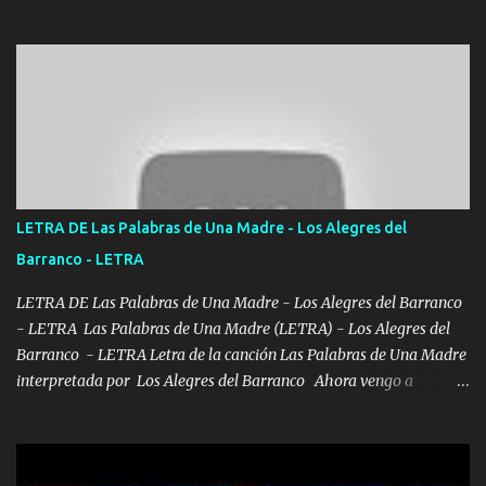
el DOS de los HERMANOS un cerebro 🧠 inteligente junto con su
hermano el TRES blindado el Estado tiene andan ESPERANDO al
UNO QUE PRONTO ESTARÁ PRESENTE Que no falten las bucanas
ni tampoco las mujeres porque es platica de grandes por eso hay
que estar alegres doy las instrucciones para atender los deberes
Música Si es que salta algún problema de confianza tengo gente
ahí está el Hombre Cuarenta y también Pariente 7 arreglan
cualquier problema no más es cuestión que ordené NOS HACE
FALTA UN HERMANO DE CLAVE ERA EL 24 SIEMPRE FUE UN
LETRA DE Las Palabras de Una Madre - Los Alegres del
HOMBRE VALIENTE POR ALGO M'URIÓ PELEAND0 SIEMPRE
Barranco - LETRA
VIO POR LA FAMILIA PARA QUE SIGA EL LEGADO Es el DOS de
los HERMANOS un cerebro inteligente y com...
LETRA DE Las Palabras de Una Madre - Los Alegres del Barranco
- LETRA Las Palabras de Una Madre (LETRA) - Los Alegres del
Barranco - LETRA Letra de la canción Las Palabras de Una Madre
interpretada por Los Alegres del Barranco Ahora vengo a
visitarte, a tu txumba a saludarte, se que del cielo me vez y desde
halla has de cuidarme, son palabras de una madre, que lleva en el
viento a su hijo y aunque ahora ya este con Dios el destino así lo
quiso, él tiempo sigue pasando y nunca te olvidaremos, aquí