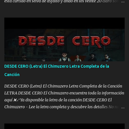
está curtido en selva de asfalto y ando en los veinte 20 claro son
mis años Leon mi clave por si hay pendiente Tranquilo me la
navego ando en lo mío sin ni un pendiente si hay problemas lo
arreglamos padrino yo brincó en caliente Y No me paran aquí hay
pa más pues hay charola les voy a dar hasta topar pues no hay de
otra Música Surcando bien mi camino voy por mi línea no veo a
los lados aquel que no corre vuela no se me duerm voy chicoteado
Ya pasé varias hazañas ya tienen rato que me agarran el colmillo
de este León los estatales no sé esperaron Al tiro esta la PrimiZa
también la nueve que cargo al lado doy la mano al que su amigo y
DESDE CERO (Letra) El Chimuzero Letra Completa de la
al traicionero damos pa abajo Y No me paran aquí hay pa más
Canción
pues hay charola les voy a dar hasta topar pues no hay de otra...
DESDE CERO (Letra) El Chimuzero Letra Completa de la Canción
LETRA DESDE CERO El Chimuzero encuentra toda la información
aquí ❌♐ Ya disponible la letra de la canción DESDE CERO El
Chimuzero - Lee la letra completa y descubre los detalles No nací
en cuna de oro , Pero Andamos Firmes Buscando el Billete. Cómo
Vengo desde Cero Se que Solo Plata. No es lo Suficiente, Soy De
muy Pocos amigos los que están conmigo las Gracias por todo , Mi