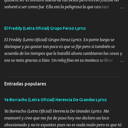
volverá a ser como fue Ella era la peligrosa la que casi casi
convertí en mi esposa la que no importaba si llegaba tarde se
ponía contenta con un par de rosas Y aunque pasen cien años cien
años solo pienso en ti mami no me crees se que no me crees
El Freddy (Letra Oficial) Grupo Feroz Lyrics
Música Amar me duele estoy rodeado de mujeres pero solo
El Freddy (Letra Oficial) Grupo Feroz Lyrics En porte luego se
quieren billetes y yo que solo ocupo verte Recuerdo echábamos
distingue y pa gastar tan poco es que se fije pero si también se
pasión en la troca tus labios besándome yo quitándote la ropa no
acuerda de los tiempos que le batalló ahora cambiaron las cosas y
quiero que sea nunca con otra yo quiero llevarte a la Luna y si
eso se nota gracias a Dios Un reloj fino en su muñeca se lleva
quieres en ese momento te pido que seas mi esposa Chingada
varios juntos esa pieza de repente modo fresa y por Egipto lo van
madre no quiero dejar de tenerte no ayuda la p'uta loquera y al
a ver llega cena y hace escala por París lo ven con su mujer Y no
chile quisiera ser menos de ti dependiente la pinche tristeza me
crean que es mansito tiene carácter el amigo pero si lo tratan
encierra princesa tu sabes que nunca saldras de mi mente Ella era
Entradas populares
también te sabe tratar y Freddy escuchó que lo han de llamar
la peligro...
Música Con sus compadres al tirante si se ofrece ya sabe a quién
Ya Borracho (Letra Oficial) Herencia De Grandes Lyrics
tirarle tiene amistades muy finas que lo aprecian lo ven bien se
nota la inteligencia y que el viejo se sabe mover Su hijo también es
Ya Borracho (Letra Oficial) Herencia De Grandes Lyrics Me
su sombra sigue sus pasos tampoco le afloja miró que le da una
enamoré y creo que me fui de paso hoy me declaro un loco
seña y le enseña por donde pisar el camino recorrido pa que no le
obsesionado y no te espantes pues no es nada malo pero es que tú