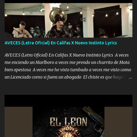
pero eso ya no va a pasar me perderé en la soledad Porque me
mirabas bonito si yo no fui el final feliz el final fue triste pa mí Y
duele no tenerte aquí sabiendo que moría por ti yo y la luna
cantamos y por ti nos embriagamos Quién sabe qué será de mí si
contigo fui muy feliz a lo mejor no lloró pero muy en el fondo te
adoro
AVECES (Letra Oficial) En Califas X Nuevo Instinto Lyrics
AVECES (Letra Oficial) En Califas X Nuevo Instinto Lyrics A veces
me enciendo un Marlboro a veces me prendo un churrito de Mota
bien apestosa A veces me he visto tumbado a veces me visto como
un Licenciado como si fuera un abogado El chiste es que hago lo
que quiero pues así soy me mandó yo tengo el control a todos yo
les paro el dedo soy hocicon un malcriado un malandrón Que Les
importa no saben nada falsas las risas las que me miran hay gente
corriente no quieren verte subir de level trucha mis plebes Música
A veces me pongo un sombrero a veces me ven la cachucha de lado
con la mirada siempre en alto A veces me fajó una super o a veces
me fajó una Glock siempre armado todas las generaciones yo
traigo El chiste es que hago lo que quiero pues así soy me mandó