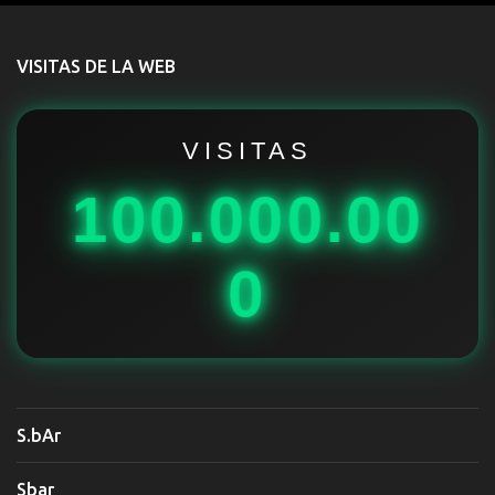
n
t
VISITAS DE LA WEB
a
r
i
VISITAS
o
100.000.00
s
0
S.bAr
Sbar