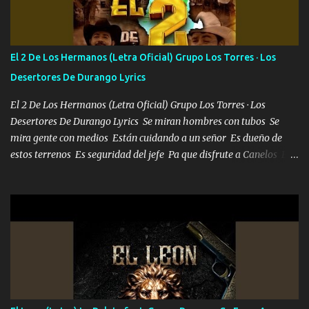
más brilla, lo ves Pa' mi la vida es tan sencilla No lo entenderías en
tu vida, y está bien Porque lo que tengo nadie lo tiene Una me está
escribiendo y la otra me va a llamar Quiere que vaya a verla y que
El 2 De Los Hermanos (Letra Oficial) Grupo Los Torres · Los
la invite a cenar Otras más me están pidiendo que las saque a
Desertores De Durango Lyrics
bailar Pero es que tengo un par de conciertos más que llenar Se
mueven solo por el interés P...
El 2 De Los Hermanos (Letra Oficial) Grupo Los Torres · Los
Desertores De Durango Lyrics Se miran hombres con tubos Se
mira gente con medios Están cuidando a un señor Es dueño de
estos terrenos Es seguridad del jefe Pa que disfrute a Canelos Es
el DOS de los HERMANOS un cerebro 🧠 inteligente junto con su
hermano el TRES blindado el Estado tiene andan ESPERANDO al
UNO QUE PRONTO ESTARÁ PRESENTE Que no falten las bucanas
ni tampoco las mujeres porque es platica de grandes por eso hay
que estar alegres doy las instrucciones para atender los deberes
Música Si es que salta algún problema de confianza tengo gente
ahí está el Hombre Cuarenta y también Pariente 7 arreglan
cualquier problema no más es cuestión que ordené NOS HACE
FALTA UN HERMANO DE CLAVE ERA EL 24 SIEMPRE FUE UN