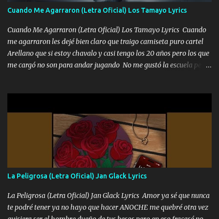
aunque ustedes no sepan Pero la vida es muy corta Hay que
Cuando Me Agarraron (Letra Oficial) Los Tamayo Lyrics
echarle chingazos Y seguir trabajando porque nada es...
Cuando Me Agarraron (Letra Oficial) Los Tamayo Lyrics Cuando
me agarraron les dejé bien claro que traigo camiseta puro cartel
Arellano que si estoy chavalo y casi tengo los 20 años pero los que
me cargó no son para andar jugando No me gustó la escuela pero
las libretas para el otro lado las fuimos mandando Ya nos
difamaron y nos han tachado sigue la vieja guardia y sigue bien
firme el legado que si como me llamó varios ya se han preguntado
Yo Soy El De Las Pacas Sobrino Del Brazo Armad0 Con mi Glock
fajado y mi R terciado me van a ver allá por TJ para un licenciado
mando un abrazo andamos al cien Choritas también Música
Ando en la colonia bien acelerado traigo un M2 que nunca me ha
fallado para mi compadre mandó un fuerte abrazo también al
Especial sabe que lo apreciamos En los mejores antros me verán
La Peligrosa (Letra Oficial) Jan Glack Lyrics
tomando con mujeres hermosas y botellas destapando siempre
bien cuidado bien atrabancado y a los que me conocen ya saben de
La Peligrosa (Letra Oficial) Jan Glack Lyrics Amor ya sé que nunca
lo que hablo Entre lob...
te podré tener ya no hayo que hacer ANOCHE me quebré otra vez
quisiera ser el hombre dueño de tus besos pero en eso fracasé no