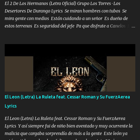
El 2 De Los Hermanos (Letra Oficial) Grupo Los Torres · Los
Desertores De Durango Lyrics Se miran hombres con tubos Se
mira gente con medios Están cuidando a un señor Es dueño de
estos terrenos Es seguridad del jefe Pa que disfrute a Canelos Es
el DOS de los HERMANOS un cerebro 🧠 inteligente junto con su
hermano el TRES blindado el Estado tiene andan ESPERANDO al
UNO QUE PRONTO ESTARÁ PRESENTE Que no falten las bucanas
ni tampoco las mujeres porque es platica de grandes por eso hay
que estar alegres doy las instrucciones para atender los deberes
Música Si es que salta algún problema de confianza tengo gente
ahí está el Hombre Cuarenta y también Pariente 7 arreglan
cualquier problema no más es cuestión que ordené NOS HACE
FALTA UN HERMANO DE CLAVE ERA EL 24 SIEMPRE FUE UN
El Leon (Letra) La Ruleta feat. Cessar Roman y Su FuerzAerea
HOMBRE VALIENTE POR ALGO M'URIÓ PELEAND0 SIEMPRE
Lyrics
VIO POR LA FAMILIA PARA QUE SIGA EL LEGADO Es el DOS de
los HERMANOS un cerebro inteligente y com...
El Leon (Letra) La Ruleta feat. Cessar Roman y Su FuerzAerea
Lyrics Y así siempre fui de niño bien aventado y muy ocurrente la
malicia que cargaba sorprendía de más a la gente Este león ya