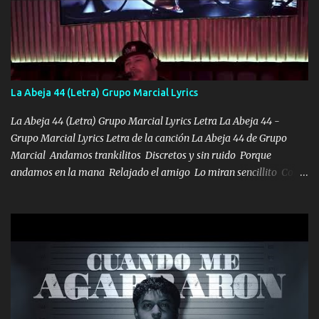
seguiré esperando hasta volvernos a vernos El recuerdo que yo
tengo de mi mente no se va, en mi corazón me llevo lo mismo que
tu papá, a veces me pongo triste porque no puedo mirarte, mas se
que tu me escuchas porque tu eres mi gran ángel, El desespero me
llega para reunirme contigo, tu iluminas mi sendero por siempre
La Abeja 44 (Letra) Grupo Marcial Lyrics
serás mi niño, del amor que yo te tengo es co...
La Abeja 44 (Letra) Grupo Marcial Lyrics Letra La Abeja 44 -
Grupo Marcial Lyrics Letra de la canción La Abeja 44 de Grupo
Marcial Andamos trankilitos Discretos y sin ruido Porque
andamos en la mana Relajado el amigo Lo miran sencillito Con
una Glock bien fajada Lo miran relajado La vida disfrutando Y la
gente siempre criticando Nos miran algo bueno Ya sera ropa,
diamante lo que me cuelgan en el cuello (Chorus) Y cuando
coronamos Se jala los marciales Y sus guitarras ya van sonando
Un gallardo me prendo Para agarrar el vuelo y la mente y
tranquilizando Tomense un buen trago Y así es como empezamos
los versos que voy cantando (Music) A vido alta y bajas La carreta
se atora Pero nunca le aflojamos Ya me han pasado cosas Y