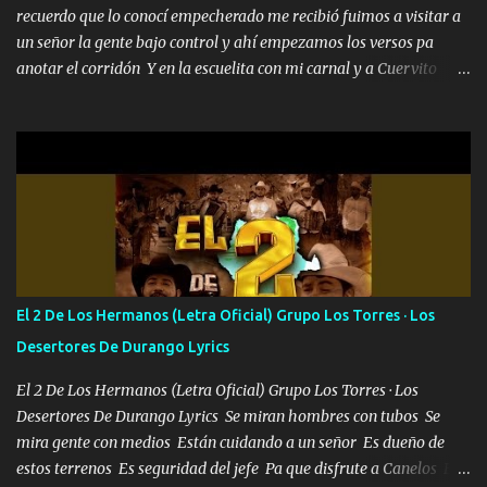
recuerdo que lo conocí empecherado me recibió fuimos a visitar a
un señor la gente bajo control y ahí empezamos los versos pa
anotar el corridón Y en la escuelita con mi carnal y a Cuervito
mandó a saludar la bergacera del Alamar pensó no llegó al final y
aquí se cumplen las reglas no secuestr0 no r0bar De La C giró la
orden nos comanda el doble P bien firmes con Alto PRIETO y la
camisa es color Verde y peleam0s la Bandera por todita a la ciudad
con los drones patrullando la Frontera De Tijuana Bulevares
Bellas Artes me ve en las blancas ya hace falta mi APA FLACO
verde se le extraña pa que sepan Aquí Pura GENTE DE LA RANA 🐸
POR CLAVE ES EL CALI 4 EN LA CIUDAD TIJUANA Música Al
tirante andamos mi carnal atento a cualquier necesidad no porque
El 2 De Los Hermanos (Letra Oficial) Grupo Los Torres · Los
se ve limpio el camino nos confiamos al andar y nunca con la
Desertores De Durango Lyrics
misma piedra me vuelvo a tropezar Cuando ando de enamorado
en corto me tiró a per...
El 2 De Los Hermanos (Letra Oficial) Grupo Los Torres · Los
Desertores De Durango Lyrics Se miran hombres con tubos Se
mira gente con medios Están cuidando a un señor Es dueño de
estos terrenos Es seguridad del jefe Pa que disfrute a Canelos Es