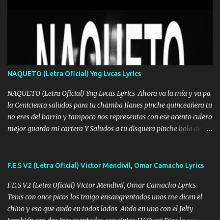
Mesa será Compartida con los que Estuvieron Cuando estuve Solo.
❌ www.elnorteduro.com ❌ Yo No limito los Sueños , si no existe
Uno pues Hallamos Modos , Si me caigo me Levanto, Aprendo Del
Error Y me sacudo El Lodo ❌ www.elnorteduro.com ❌ El Dinero
No me falta Pero Tampoco me Estorba , Por Eso Manejo Todo
Bien Regido Por mis Normas . Aquí no Se Sufre de Ego vengo Desde
NAQUETO (Letra Oficial) Yng Lvcas Lyrics
Abajo y me costó subir Fue Con Trabajo Y Esfuerzo, Nada es
Regalado Me Super Invertir A Mí lado Una Princesa que A pesar de
NAQUETO (Letra Oficial) Yng Lvcas Lyrics Ahora va la mía y va pa
Todo Siempre a estado ahí . Hecho pa...
la Cenicienta saludos para tu chamba Ilanes pinche quinceañera tu
no eres del barrio y tampoco nos representas con ese acento culero
mejor guardo mi cartera Y Saludos a tu disquera pinche bola de
corrientes de Candela no trae nada y de música mucho menos te
robaron en tu casa y a tus padres como perros los traían
amarrados y tu escondido entre el miedo Que el chacal mas caro
F.E.S V2 (Letra Oficial) Victor Mendivil, Omar Camacho Lyrics
eso solo lo dices tú por ahí me llegó el rumor que eso viene de
F.E.S V2 (Letra Oficial) Victor Mendivil, Omar Camacho Lyrics
timbo tú tu ropa y tus joyas están iguales a ti todas nacas todas
Tenis con once picos los traigo ensangrentados unos me dicen el
chafas baratas como TAfi Y un trofeo para Jiménez por dejarse
chino y eso que ando en todos lados Ando en uno con el Jelty
embarazar aunque aquí huele algo raro y es que tu no estas jamas