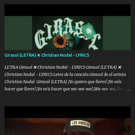
con la gente Dices "Latino Gang" pero pisas a to'a tu gente Pa’ dar
mensajes, m'ijo, hay quе ser coherentеs Si tú no eres artista, al
menos se prudente Hoy me sabe a mierda, traigo un Balvin en los
dientes Por falta de empatía le toca ser resiliente ¿Acaso eres
consciente de los followers que mueves? Parcerito, abre los ojos y
ve el poder que tienes Otro chiste malo son los nombres de tus
álbum's "José, vibras colores con la energía del diablo " ¿Si ...
Girasol (LETRA) ❌ Christian Nodal - LYRICS
LETRA Girasol ❌ Christian Nodal - LYRICS Girasol (LETRA) ❌
Christian Nodal - LYRICS Letra de la canción Girasol de el artista
Christian Nodal Girasol (LETRA) ¡Yo quiero que llores! ¡Yo vo'a
hacer que llores! ¡Yo vo’a hacer que wa-wa-wa! ¡Wa-wa-wa, llores!
Hoy me levanté bromista y me tienes que aguantar No quiero
bromear contigo, de ti quiero bromear Tú eres un chiste, cabrón,
cada que intentas cantar Cada que intentas rapear, cada que
intentas rimar Pobre payaso que usa a todo el mundo pa' conectar
con la gente Dices "Latino Gang" pero pisas a to'a tu gente Pa’ dar
mensajes, m'ijo, hay quе ser coherentеs Si tú no eres artista, al