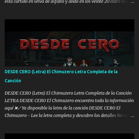
está curtido en selva de asfalto y ando en los veinte 20 claro son
mis años Leon mi clave por si hay pendiente Tranquilo me la
navego ando en lo mío sin ni un pendiente si hay problemas lo
arreglamos padrino yo brincó en caliente Y No me paran aquí hay
pa más pues hay charola les voy a dar hasta topar pues no hay de
otra Música Surcando bien mi camino voy por mi línea no veo a
los lados aquel que no corre vuela no se me duerm voy chicoteado
Ya pasé varias hazañas ya tienen rato que me agarran el colmillo
de este León los estatales no sé esperaron Al tiro esta la PrimiZa
también la nueve que cargo al lado doy la mano al que su amigo y
DESDE CERO (Letra) El Chimuzero Letra Completa de la
al traicionero damos pa abajo Y No me paran aquí hay pa más
Canción
pues hay charola les voy a dar hasta topar pues no hay de otra...
DESDE CERO (Letra) El Chimuzero Letra Completa de la Canción
LETRA DESDE CERO El Chimuzero encuentra toda la información
aquí ❌♐ Ya disponible la letra de la canción DESDE CERO El
Chimuzero - Lee la letra completa y descubre los detalles No nací
en cuna de oro , Pero Andamos Firmes Buscando el Billete. Cómo
Vengo desde Cero Se que Solo Plata. No es lo Suficiente, Soy De
muy Pocos amigos los que están conmigo las Gracias por todo , Mi