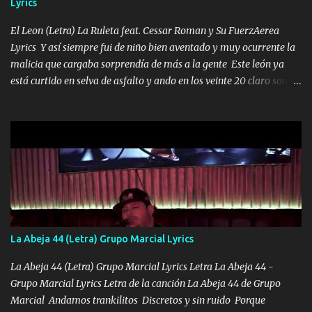
Lyrics
VIO POR LA FAMILIA PARA QUE SIGA EL LEGADO Es el DOS de
los HERMANOS un cerebro inteligente y com...
El Leon (Letra) La Ruleta feat. Cessar Roman y Su FuerzAerea
Lyrics Y así siempre fui de niño bien aventado y muy ocurrente la
malicia que cargaba sorprendía de más a la gente Este león ya
está curtido en selva de asfalto y ando en los veinte 20 claro son
mis años Leon mi clave por si hay pendiente Tranquilo me la
navego ando en lo mío sin ni un pendiente si hay problemas lo
arreglamos padrino yo brincó en caliente Y No me paran aquí hay
pa más pues hay charola les voy a dar hasta topar pues no hay de
otra Música Surcando bien mi camino voy por mi línea no veo a
los lados aquel que no corre vuela no se me duerm voy chicoteado
Ya pasé varias hazañas ya tienen rato que me agarran el colmillo
de este León los estatales no sé esperaron Al tiro esta la PrimiZa
también la nueve que cargo al lado doy la mano al que su amigo y
La Abeja 44 (Letra) Grupo Marcial Lyrics
al traicionero damos pa abajo Y No me paran aquí hay pa más
pues hay charola les voy a dar hasta topar pues no hay de otra...
La Abeja 44 (Letra) Grupo Marcial Lyrics Letra La Abeja 44 -
Grupo Marcial Lyrics Letra de la canción La Abeja 44 de Grupo
Marcial Andamos trankilitos Discretos y sin ruido Porque