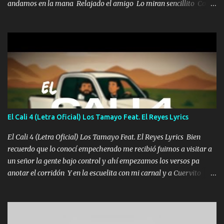
andamos en la mana Relajado el amigo Lo miran sencillito Con
una Glock bien fajada Lo miran relajado La vida disfrutando Y la
gente siempre criticando Nos miran algo bueno Ya sera ropa,
diamante lo que me cuelgan en el cuello (Chorus) Y cuando
coronamos Se jala los marciales Y sus guitarras ya van sonando
Un gallardo me prendo Para agarrar el vuelo y la mente y
tranquilizando Tomense un buen trago Y así es como empezamos
los versos que voy cantando (Music) A vido alta y bajas La carreta
se atora Pero nunca le aflojamos Ya me han pasado cosas Y
aunque ustedes no sepan Pero la vida es muy corta Hay que
El Cali 4 (Letra Oficial) Los Tamayo Feat. El Reyes Lyrics
echarle chingazos Y seguir trabajando porque nada es...
El Cali 4 (Letra Oficial) Los Tamayo Feat. El Reyes Lyrics Bien
recuerdo que lo conocí empecherado me recibió fuimos a visitar a
un señor la gente bajo control y ahí empezamos los versos pa
anotar el corridón Y en la escuelita con mi carnal y a Cuervito
mandó a saludar la bergacera del Alamar pensó no llegó al final y
aquí se cumplen las reglas no secuestr0 no r0bar De La C giró la
orden nos comanda el doble P bien firmes con Alto PRIETO y la
camisa es color Verde y peleam0s la Bandera por todita a la ciudad