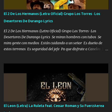
tu vida, y está bien Porque lo que tengo nadie lo tiene Una me está
escribiendo y la otra me va a llamar Quiere que vaya a verla y que
El 2 De Los Hermanos (Letra Oficial) Grupo Los Torres · Los
la invite a cenar Otras más me están pidiendo que las saque a
Desertores De Durango Lyrics
bailar Pero es que tengo un par de conciertos más que llenar Se
mueven solo por el interés P...
El 2 De Los Hermanos (Letra Oficial) Grupo Los Torres · Los
Desertores De Durango Lyrics Se miran hombres con tubos Se
mira gente con medios Están cuidando a un señor Es dueño de
estos terrenos Es seguridad del jefe Pa que disfrute a Canelos Es
el DOS de los HERMANOS un cerebro 🧠 inteligente junto con su
hermano el TRES blindado el Estado tiene andan ESPERANDO al
UNO QUE PRONTO ESTARÁ PRESENTE Que no falten las bucanas
ni tampoco las mujeres porque es platica de grandes por eso hay
que estar alegres doy las instrucciones para atender los deberes
Música Si es que salta algún problema de confianza tengo gente
ahí está el Hombre Cuarenta y también Pariente 7 arreglan
cualquier problema no más es cuestión que ordené NOS HACE
FALTA UN HERMANO DE CLAVE ERA EL 24 SIEMPRE FUE UN
El Leon (Letra) La Ruleta feat. Cessar Roman y Su FuerzAerea
HOMBRE VALIENTE POR ALGO M'URIÓ PELEAND0 SIEMPRE