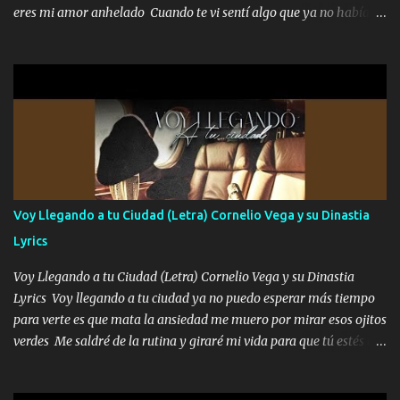
menos la pensaron le volamos todo el coco" Letra original de
eres mi amor anhelado Cuando te vi sentí algo que ya no había
www.elnorteduro.com "Mi familia es lo primero mis hijos cua...
aquí quise elegir por mí y me decidí por ti Y ya borracho me
parqueo por tu ventana para llevarte las canciones que te encantan
pa enamorarte las flores no son tan caras pero llevan todo el
cariño de mi alma Que pa febrero vendré frente a ti con mis
preguntas y digas que sí hacernos novios y verte feliz y muy
contenta como yo por ti Música Pregúntame qué es lo que me
enamora pa describirte unas cuantas horas también pregunta que
quiero contigo que seas dichosa al estar conmigo Y ya borracho
contéstame la llamada pa dedicarte unas bonitas palabras así
Voy Llegando a tu Ciudad (Letra) Cornelio Vega y su Dinastia
borracho me animo a decirte todo y puedo describirlo mucho que
Lyrics
me encantes Decirte que me siento muy feliz y emocionado por
tenerte aquí espero que quiera...
Voy Llegando a tu Ciudad (Letra) Cornelio Vega y su Dinastia
Lyrics Voy llegando a tu ciudad ya no puedo esperar más tiempo
para verte es que mata la ansiedad me muero por mirar esos ojitos
verdes Me saldré de la rutina y giraré mi vida para que tú estés en
ella como debe ser Yo sé que eres conocida que varios te tiran pero
no merecen y dile ya a tus amigas que no te presenten con más