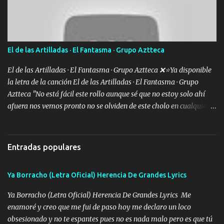
lo que se ofrezca con el UNO EL DOS Y EL TRES Y de la MB soy
buena pieza clave en el cartel aquí la firma ya saben cuál es que
quede claro SUPER R26 Música Lo enamorado nunca se me quita
traigo una que otra morrita y en la Urus la he de montar varias
El de las Artilladas · El Fantasma · Grupo Aztteca
trocas que me cuidan puro soldado su'icida no les tiembla pa tirar
A veces allá en la Perla si no me ve en la Sierra me muevo de aquí
El de las Artilladas · El Fantasma · Grupo Aztteca ❌⭐Ya disponible
pa a...
la letra de la canción El de las Artilladas · El Fantasma · Grupo
Aztteca "No está fácil este rollo aunque sé que no estoy solo ahí
afuera nos vemos pronto no se olviden de este cholo en cualquier
rato les caigo un saludo para todos" "Les afirma y donde quiera
cargo la misma bandera y aunque adentro de esta celda buen
equipo quedó afuera" Letra original de www.elnorteduro.com
Entradas populares
"Bien al tiro la plebada siempre listos pa la gu'erra y a mi
compadre sabe que estoy al millón y es Olegario y un abrazo sabe
Ya Borracho (Letra Oficial) Herencia De Grandes Lyrics
como soy" "El jefe ondeado buena escuela nos dejó y firmes
compadre avestruz hay le va un saludon que sigan las artilladas
Ya Borracho (Letra Oficial) Herencia De Grandes Lyrics Me
en acción" Música "No hace falta ni mi apodo porque ya saben qué
enamoré y creo que me fui de paso hoy me declaro un loco
rollo se escuchaba este loco les iba a durar muy poco cuando
obsesionado y no te espantes pues no es nada malo pero es que tú