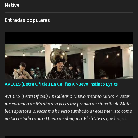
Native
Entradas populares
AVECES (Letra Oficial) En Califas X Nuevo Instinto Lyrics
AVECES (Letra Oficial) En Califas X Nuevo Instinto Lyrics A veces
me enciendo un Marlboro a veces me prendo un churrito de Mota
bien apestosa A veces me he visto tumbado a veces me visto como
un Licenciado como si fuera un abogado El chiste es que hago lo
que quiero pues así soy me mandó yo tengo el control a todos yo
les paro el dedo soy hocicon un malcriado un malandrón Que Les