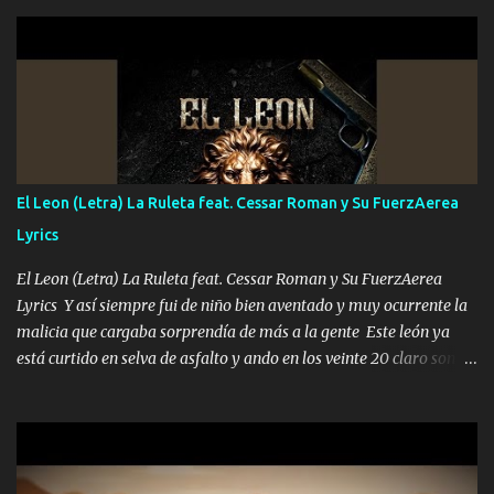
halla has de cuidarme, son palabras de una madre, que lleva en el
viento a su hijo y aunque ahora ya este con Dios el destino así lo
quiso, él tiempo sigue pasando y nunca te olvidaremos, aquí
seguiré esperando hasta volvernos a vernos El recuerdo que yo
tengo de mi mente no se va, en mi corazón me llevo lo mismo que
tu papá, a veces me pongo triste porque no puedo mirarte, mas se
que tu me escuchas porque tu eres mi gran ángel, El desespero me
llega para reunirme contigo, tu iluminas mi sendero por siempre
El Leon (Letra) La Ruleta feat. Cessar Roman y Su FuerzAerea
serás mi niño, del amor que yo te tengo es co...
Lyrics
El Leon (Letra) La Ruleta feat. Cessar Roman y Su FuerzAerea
Lyrics Y así siempre fui de niño bien aventado y muy ocurrente la
malicia que cargaba sorprendía de más a la gente Este león ya
está curtido en selva de asfalto y ando en los veinte 20 claro son
mis años Leon mi clave por si hay pendiente Tranquilo me la
navego ando en lo mío sin ni un pendiente si hay problemas lo
arreglamos padrino yo brincó en caliente Y No me paran aquí hay
pa más pues hay charola les voy a dar hasta topar pues no hay de
otra Música Surcando bien mi camino voy por mi línea no veo a