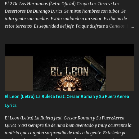
El 2 De Los Hermanos (Letra Oficial) Grupo Los Torres · Los
Desertores De Durango Lyrics Se miran hombres con tubos Se
mira gente con medios Están cuidando a un señor Es dueño de
estos terrenos Es seguridad del jefe Pa que disfrute a Canelos Es
el DOS de los HERMANOS un cerebro 🧠 inteligente junto con su
hermano el TRES blindado el Estado tiene andan ESPERANDO al
UNO QUE PRONTO ESTARÁ PRESENTE Que no falten las bucanas
ni tampoco las mujeres porque es platica de grandes por eso hay
que estar alegres doy las instrucciones para atender los deberes
Música Si es que salta algún problema de confianza tengo gente
ahí está el Hombre Cuarenta y también Pariente 7 arreglan
cualquier problema no más es cuestión que ordené NOS HACE
FALTA UN HERMANO DE CLAVE ERA EL 24 SIEMPRE FUE UN
El Leon (Letra) La Ruleta feat. Cessar Roman y Su FuerzAerea
HOMBRE VALIENTE POR ALGO M'URIÓ PELEAND0 SIEMPRE
Lyrics
VIO POR LA FAMILIA PARA QUE SIGA EL LEGADO Es el DOS de
los HERMANOS un cerebro inteligente y com...
El Leon (Letra) La Ruleta feat. Cessar Roman y Su FuerzAerea
Lyrics Y así siempre fui de niño bien aventado y muy ocurrente la
malicia que cargaba sorprendía de más a la gente Este león ya