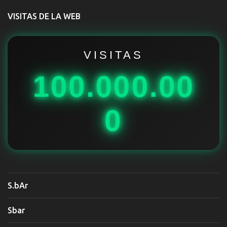
t
VISITAS DE LA WEB
a
r
i
VISITAS
o
100.000.00
s
0
S.bAr
Sbar