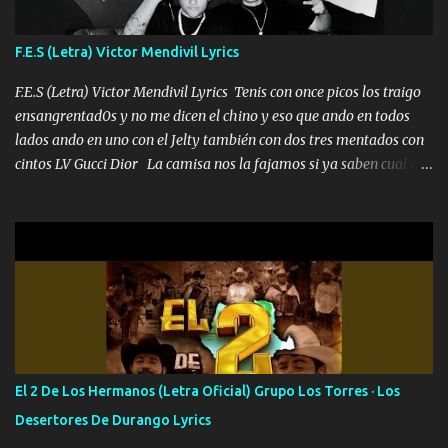
traigo El chiste es que hago lo que quiero pues así soy me mandó
yo tengo el control a todos yo les paro el dedo soy hocicon un
F.E.S (Letra) Victor Mendivil Lyrics
malcriado un malandrón Que Les importa no saben nada falsas
las risas las que me miran hay gente corriente no quieren ve...
F.E.S (Letra) Victor Mendivil Lyrics Tenis con once picos los traigo
ensangrentad0s y no me dicen el chino y eso que ando en todos
lados ando en uno con el Jelty también con dos tres mentados con
cintos LV Gucci Dior La camisa nos la fajamos si ya saben cual es
tanto suena que ya le ardió a tres la trone con el cable en inglés la
camisa no me quito arriba la F.E.S Los caballos de TRX marcan
702 mo cuenta de banco no cuadra con que yo use bots rompiendo
estándares 110 mil records de pistas no me falta mucho para
verme en las revistas Ya pasé Italia Japón Madrid Milán y también
Francia ropa de 100.000 bolas Louis vuitton es mi fragancia
repleta de presidentes la bolsa estoy en mi pic si no se han dado
cuenta chequeen gráficas del kitch
El 2 De Los Hermanos (Letra Oficial) Grupo Los Torres · Los
Desertores De Durango Lyrics