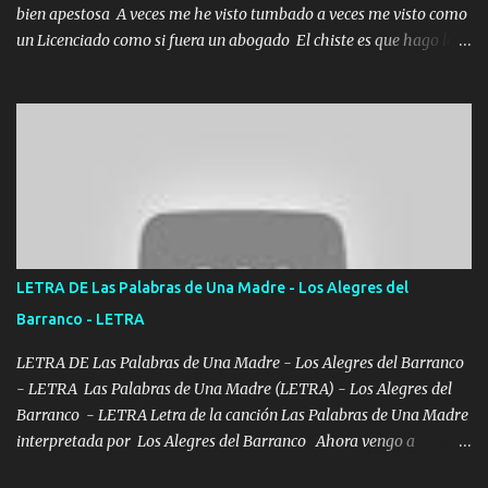
bien apestosa A veces me he visto tumbado a veces me visto como
un Licenciado como si fuera un abogado El chiste es que hago lo
que quiero pues así soy me mandó yo tengo el control a todos yo
les paro el dedo soy hocicon un malcriado un malandrón Que Les
importa no saben nada falsas las risas las que me miran hay gente
corriente no quieren verte subir de level trucha mis plebes Música
A veces me pongo un sombrero a veces me ven la cachucha de lado
con la mirada siempre en alto A veces me fajó una super o a veces
me fajó una Glock siempre armado todas las generaciones yo
traigo El chiste es que hago lo que quiero pues así soy me mandó
yo tengo el control a todos yo les paro el dedo soy hocicon un
LETRA DE Las Palabras de Una Madre - Los Alegres del
malcriado un malandrón Que Les importa no saben nada falsas
Barranco - LETRA
las risas las que me miran hay gente corriente no quieren ve...
LETRA DE Las Palabras de Una Madre - Los Alegres del Barranco
- LETRA Las Palabras de Una Madre (LETRA) - Los Alegres del
Barranco - LETRA Letra de la canción Las Palabras de Una Madre
interpretada por Los Alegres del Barranco Ahora vengo a
visitarte, a tu txumba a saludarte, se que del cielo me vez y desde