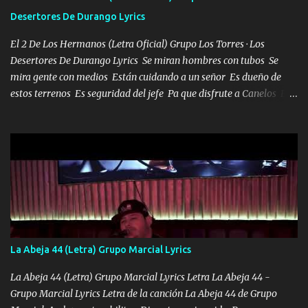
se ve limpio el camino nos confiamos al andar y nunca con la
Desertores De Durango Lyrics
misma piedra me vuelvo a tropezar Cuando ando de enamorado
en corto me tiró a per...
El 2 De Los Hermanos (Letra Oficial) Grupo Los Torres · Los
Desertores De Durango Lyrics Se miran hombres con tubos Se
mira gente con medios Están cuidando a un señor Es dueño de
estos terrenos Es seguridad del jefe Pa que disfrute a Canelos Es
el DOS de los HERMANOS un cerebro 🧠 inteligente junto con su
hermano el TRES blindado el Estado tiene andan ESPERANDO al
UNO QUE PRONTO ESTARÁ PRESENTE Que no falten las bucanas
ni tampoco las mujeres porque es platica de grandes por eso hay
que estar alegres doy las instrucciones para atender los deberes
Música Si es que salta algún problema de confianza tengo gente
ahí está el Hombre Cuarenta y también Pariente 7 arreglan
cualquier problema no más es cuestión que ordené NOS HACE
FALTA UN HERMANO DE CLAVE ERA EL 24 SIEMPRE FUE UN
La Abeja 44 (Letra) Grupo Marcial Lyrics
HOMBRE VALIENTE POR ALGO M'URIÓ PELEAND0 SIEMPRE
VIO POR LA FAMILIA PARA QUE SIGA EL LEGADO Es el DOS de
La Abeja 44 (Letra) Grupo Marcial Lyrics Letra La Abeja 44 -
los HERMANOS un cerebro inteligente y com...
Grupo Marcial Lyrics Letra de la canción La Abeja 44 de Grupo