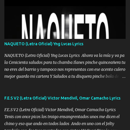
Mesa será Compartida con los que Estuvieron Cuando estuve Solo.
❌ www.elnorteduro.com ❌ Yo No limito los Sueños , si no existe
Uno pues Hallamos Modos , Si me caigo me Levanto, Aprendo Del
Error Y me sacudo El Lodo ❌ www.elnorteduro.com ❌ El Dinero
No me falta Pero Tampoco me Estorba , Por Eso Manejo Todo
Bien Regido Por mis Normas . Aquí no Se Sufre de Ego vengo Desde
NAQUETO (Letra Oficial) Yng Lvcas Lyrics
Abajo y me costó subir Fue Con Trabajo Y Esfuerzo, Nada es
Regalado Me Super Invertir A Mí lado Una Princesa que A pesar de
NAQUETO (Letra Oficial) Yng Lvcas Lyrics Ahora va la mía y va pa
Todo Siempre a estado ahí . Hecho pa...
la Cenicienta saludos para tu chamba Ilanes pinche quinceañera tu
no eres del barrio y tampoco nos representas con ese acento culero
mejor guardo mi cartera Y Saludos a tu disquera pinche bola de
corrientes de Candela no trae nada y de música mucho menos te
robaron en tu casa y a tus padres como perros los traían
amarrados y tu escondido entre el miedo Que el chacal mas caro
F.E.S V2 (Letra Oficial) Victor Mendivil, Omar Camacho Lyrics
eso solo lo dices tú por ahí me llegó el rumor que eso viene de
F.E.S V2 (Letra Oficial) Victor Mendivil, Omar Camacho Lyrics
timbo tú tu ropa y tus joyas están iguales a ti todas nacas todas
Tenis con once picos los traigo ensangrentados unos me dicen el
chafas baratas como TAfi Y un trofeo para Jiménez por dejarse
chino y eso que ando en todos lados Ando en uno con el Jelty
embarazar aunque aquí huele algo raro y es que tu no estas jamas