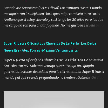
Cuando Me Agarraron (Letra Oficial) Los Tamayo Lyrics Cuando
me agarraron les dejé bien claro que traigo camiseta puro cartel
Arellano que si estoy chavalo y casi tengo los 20 años pero los que
me cargó no son para andar jugando No me gustó la escuela pero
las libretas para el otro lado las fuimos mandando Ya nos
difamaron y nos han tachado sigue la vieja guardia y sigue bien
firme el legado que si como me llamó varios ya se han preguntado
Super R (Letra Oficial) Los Chavalos De La Perla · Los De La
Yo Soy El De Las Pacas Sobrino Del Brazo Armad0 Con mi Glock
Nueva Era · Alex Torres · Máxima Ventaja Lyrics
fajado y mi R terciado me van a ver allá por TJ para un licenciado
mando un abrazo andamos al cien Choritas también Música
Super R (Letra Oficial) Los Chavalos De La Perla · Los De La Nueva
Ando en la colonia bien acelerado traigo un M2 que nunca me ha
Era · Alex Torres · Máxima Ventaja Lyrics Traigo un equipón
fallado para mi compadre mandó un fuerte abrazo también al
guerra los tostones de cadena para la tierra temblar Super R trae el
Especial sabe que lo apreciamos En los mejores antros me verán
mando pal que se ande preguntando no tienten a Satanás Un día
tomando con mujeres hermosas y botellas destapando siempre
primero de mayo cuatro boludos llegaron los mismos que fui a
bien cuidado bien atrabancado y a los que me conocen ya saben de
tumbar no se metan con el diablo yo no soy de andarla fiando yo
lo que hablo Entre lob...
si les voy a p'elear POR EL SEÑOR DE LOS GALLOS saben que la
vida damos ya se lo fui a demostrar por ahí me ven bien equipado
en la duracel la zona norte la cuidamos bien siempre a la orden de