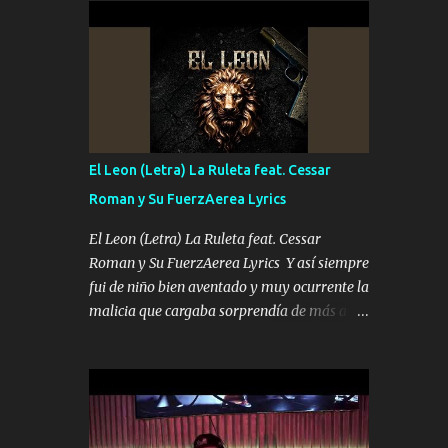
conciertos más que llenar Se mueven solo
Es el DOS de los HERMANOS un cerebro 🧠
por el interés P...
inteligente junto con su hermano el TRES
blindado el Estado tiene andan ESPERANDO
al UNO QUE PRONTO ESTARÁ PRESENTE
Que no falten las bucanas ni tampoco las
mujeres porque es platica de grandes por eso
hay que estar alegres doy las instrucciones
El Leon (Letra) La Ruleta feat. Cessar
para atender los deberes Música Si es que
Roman y Su FuerzAerea Lyrics
salta algún problema de confianza tengo
gente ahí está el Hombre Cuarenta y
El Leon (Letra) La Ruleta feat. Cessar
también Pariente 7 arreglan cualquier
Roman y Su FuerzAerea Lyrics Y así siempre
problema no más es cuestión que ordené
fui de niño bien aventado y muy ocurrente la
NOS HACE FALTA UN HERMANO DE CLAVE
malicia que cargaba sorprendía de más a la
ERA EL 24 SIEMPRE FUE UN HOMBRE
gente Este león ya está curtido en selva de
VALIENTE POR ALGO M'URIÓ PELEAND0
asfalto y ando en los veinte 20 claro son mis
SIEMPRE VIO POR LA FAMILIA PARA QUE
años Leon mi clave por si hay pendiente
SIGA EL LEGADO Es el DOS de los
Tranquilo me la navego ando en lo mío sin
HERMANOS un cerebro inteligente y com...
ni un pendiente si hay problemas lo