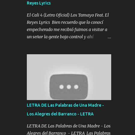
Reyes Lyrics
Tomense un buen trago Y así es como
empezamos los versos que voy cantando
El Cali 4 (Letra Oficial) Los Tamayo Feat. El
(Music) A vido alta y bajas La carreta se
Reyes Lyrics Bien recuerdo que lo conocí
atora Pero nunca le aflojamos Ya me han
empecherado me recibió fuimos a visitar a
pasado cosas Y aunque ustedes no sepan
un señor la gente bajo control y ahí
Pero la vida es muy corta Hay que echarle
empezamos los versos pa anotar el corridón
chingazos Y seguir trabajando porque nada
Y en la escuelita con mi carnal y a Cuervito
es...
mandó a saludar la bergacera del Alamar
pensó no llegó al final y aquí se cumplen las
reglas no secuestr0 no r0bar De La C giró la
orden nos comanda el doble P bien firmes
con Alto PRIETO y la camisa es color Verde y
peleam0s la Bandera por todita a la ciudad
con los drones patrullando la Frontera De
LETRA DE Las Palabras de Una Madre -
Tijuana Bulevares Bellas Artes me ve en las
Los Alegres del Barranco - LETRA
blancas ya hace falta mi APA FLACO verde
se le extraña pa que sepan Aquí Pura GENTE
LETRA DE Las Palabras de Una Madre - Los
DE LA RANA 🐸 POR CLAVE ES EL CALI 4
Alegres del Barranco - LETRA Las Palabras