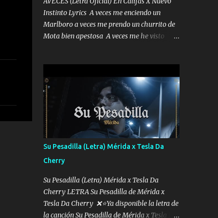
AVECES (Letra Oficial) En Califas X Nuevo
Instinto Lyrics A veces me enciendo un
Marlboro a veces me prendo un churrito de
Mota bien apestosa A veces me he visto
tumbado a veces me visto como un
Licenciado como si fuera un abogado El
chiste es que hago lo que quiero pues así soy
me mandó yo tengo el control a todos yo les
paro el dedo soy hocicon un malcriado un
malandrón Que Les importa no saben nada
falsas las risas las que me miran hay gente
corriente no quieren verte subir de level
trucha mis plebes Música A veces me pongo
Su Pesadilla (Letra) Mérida x Tesla Da
un sombrero a veces me ven la cachucha de
Cherry
lado con la mirada siempre en alto A veces
me fajó una super o a veces me fajó una
Su Pesadilla (Letra) Mérida x Tesla Da
Glock siempre armado todas las
Cherry LETRA Su Pesadilla de Mérida x
generaciones yo traigo El chiste es que hago
Tesla Da Cherry ❌⭐Ya disponible la letra de
lo que quiero pues así soy me mandó yo
la canción Su Pesadilla de Mérida x Tesla Da