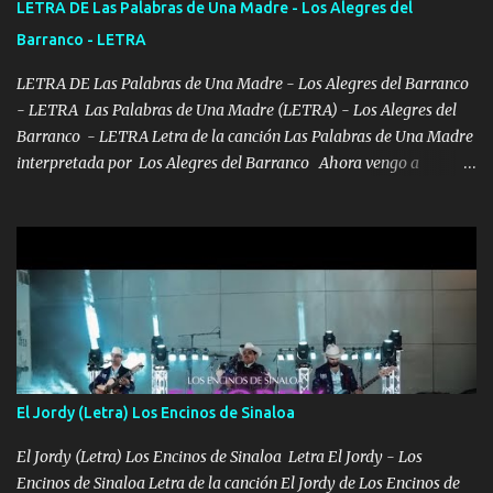
LETRA DE Las Palabras de Una Madre - Los Alegres del
chile quisiera ser menos de ti dependiente la pinche tristeza me
Barranco - LETRA
encierra princesa tu sabes que nunca saldras de mi mente Ella era
la peligro...
LETRA DE Las Palabras de Una Madre - Los Alegres del Barranco
- LETRA Las Palabras de Una Madre (LETRA) - Los Alegres del
Barranco - LETRA Letra de la canción Las Palabras de Una Madre
interpretada por Los Alegres del Barranco Ahora vengo a
visitarte, a tu txumba a saludarte, se que del cielo me vez y desde
halla has de cuidarme, son palabras de una madre, que lleva en el
viento a su hijo y aunque ahora ya este con Dios el destino así lo
quiso, él tiempo sigue pasando y nunca te olvidaremos, aquí
seguiré esperando hasta volvernos a vernos El recuerdo que yo
tengo de mi mente no se va, en mi corazón me llevo lo mismo que
tu papá, a veces me pongo triste porque no puedo mirarte, mas se
que tu me escuchas porque tu eres mi gran ángel, El desespero me
llega para reunirme contigo, tu iluminas mi sendero por siempre
El Jordy (Letra) Los Encinos de Sinaloa
serás mi niño, del amor que yo te tengo es co...
El Jordy (Letra) Los Encinos de Sinaloa Letra El Jordy - Los
Encinos de Sinaloa Letra de la canción El Jordy de Los Encinos de