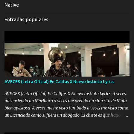
Native
Entradas populares
AVECES (Letra Oficial) En Califas X Nuevo Instinto Lyrics
AVECES (Letra Oficial) En Califas X Nuevo Instinto Lyrics A veces
me enciendo un Marlboro a veces me prendo un churrito de Mota
bien apestosa A veces me he visto tumbado a veces me visto como
un Licenciado como si fuera un abogado El chiste es que hago lo
que quiero pues así soy me mandó yo tengo el control a todos yo
les paro el dedo soy hocicon un malcriado un malandrón Que Les