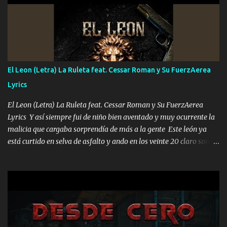
ni tampoco las mujeres porque es platica de grandes por eso hay
que estar alegres doy las instrucciones para atender los deberes
Música Si es que salta algún problema de confianza tengo gente
ahí está el Hombre Cuarenta y también Pariente 7 arreglan
cualquier problema no más es cuestión que ordené NOS HACE
FALTA UN HERMANO DE CLAVE ERA EL 24 SIEMPRE FUE UN
El Leon (Letra) La Ruleta feat. Cessar Roman y Su FuerzAerea
HOMBRE VALIENTE POR ALGO M'URIÓ PELEAND0 SIEMPRE
Lyrics
VIO POR LA FAMILIA PARA QUE SIGA EL LEGADO Es el DOS de
los HERMANOS un cerebro inteligente y com...
El Leon (Letra) La Ruleta feat. Cessar Roman y Su FuerzAerea
Lyrics Y así siempre fui de niño bien aventado y muy ocurrente la
malicia que cargaba sorprendía de más a la gente Este león ya
está curtido en selva de asfalto y ando en los veinte 20 claro son
mis años Leon mi clave por si hay pendiente Tranquilo me la
navego ando en lo mío sin ni un pendiente si hay problemas lo
arreglamos padrino yo brincó en caliente Y No me paran aquí hay
pa más pues hay charola les voy a dar hasta topar pues no hay de
otra Música Surcando bien mi camino voy por mi línea no veo a
los lados aquel que no corre vuela no se me duerm voy chicoteado
Ya pasé varias hazañas ya tienen rato que me agarran el colmillo