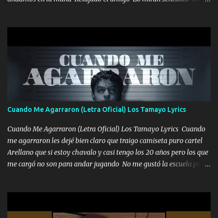
una Glock bien fajada Lo miran relajado La vida disfrutando Y la
gente siempre criticando Nos miran algo bueno Ya sera ropa,
diamante lo que me cuelgan en el cuello (Chorus) Y cuando
coronamos Se jala los marciales Y sus guitarras ya van sonando
Un gallardo me prendo Para agarrar el vuelo y la mente y
tranquilizando Tomense un buen trago Y así es como empezamos
los versos que voy cantando (Music) A vido alta y bajas La carreta
se atora Pero nunca le aflojamos Ya me han pasado cosas Y
aunque ustedes no sepan Pero la vida es muy corta Hay que
Cuando Me Agarraron (Letra Oficial) Los Tamayo Lyrics
echarle chingazos Y seguir trabajando porque nada es...
Cuando Me Agarraron (Letra Oficial) Los Tamayo Lyrics Cuando
me agarraron les dejé bien claro que traigo camiseta puro cartel
Arellano que si estoy chavalo y casi tengo los 20 años pero los que
me cargó no son para andar jugando No me gustó la escuela pero
las libretas para el otro lado las fuimos mandando Ya nos
difamaron y nos han tachado sigue la vieja guardia y sigue bien
firme el legado que si como me llamó varios ya se han preguntado
Yo Soy El De Las Pacas Sobrino Del Brazo Armad0 Con mi Glock