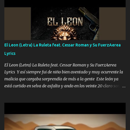
corriente no quieren verte subir de level trucha mis plebes Música
A veces me pongo un sombrero a veces me ven la cachucha de lado
con la mirada siempre en alto A veces me fajó una super o a veces
me fajó una Glock siempre armado todas las generaciones yo
traigo El chiste es que hago lo que quiero pues así soy me mandó
yo tengo el control a todos yo les paro el dedo soy hocicon un
El Leon (Letra) La Ruleta feat. Cessar Roman y Su FuerzAerea
malcriado un malandrón Que Les importa no saben nada falsas
Lyrics
las risas las que me miran hay gente corriente no quieren ve...
El Leon (Letra) La Ruleta feat. Cessar Roman y Su FuerzAerea
Lyrics Y así siempre fui de niño bien aventado y muy ocurrente la
malicia que cargaba sorprendía de más a la gente Este león ya
está curtido en selva de asfalto y ando en los veinte 20 claro son
mis años Leon mi clave por si hay pendiente Tranquilo me la
navego ando en lo mío sin ni un pendiente si hay problemas lo
arreglamos padrino yo brincó en caliente Y No me paran aquí hay
pa más pues hay charola les voy a dar hasta topar pues no hay de
otra Música Surcando bien mi camino voy por mi línea no veo a
los lados aquel que no corre vuela no se me duerm voy chicoteado