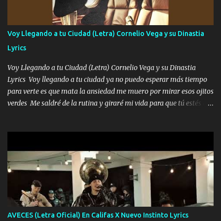
enamora pa describirte unas cuantas horas también pregunta que
quiero contigo que seas dichosa al estar conmigo Y ya borracho
contéstame la llamada pa dedicarte unas bonitas palabras así
Voy Llegando a tu Ciudad (Letra) Cornelio Vega y su Dinastia
borracho me animo a decirte todo y puedo describirlo mucho que
Lyrics
me encantes Decirte que me siento muy feliz y emocionado por
tenerte aquí espero que quiera...
Voy Llegando a tu Ciudad (Letra) Cornelio Vega y su Dinastia
Lyrics Voy llegando a tu ciudad ya no puedo esperar más tiempo
para verte es que mata la ansiedad me muero por mirar esos ojitos
verdes Me saldré de la rutina y giraré mi vida para que tú estés en
ella como debe ser Yo sé que eres conocida que varios te tiran pero
no merecen y dile ya a tus amigas que no te presenten con más
pequeñeces Aquí estoy no dejaré que se te acerquen nadie porque
solo yo tendre el candado 🔒 del amor ❤️ Música Mil y un besos
para dar ya estando en tu ciudad no habrá quien lo detenga si las
copas van de más vayamos a un lugar y cerremos las puertas
Entre alcohol y besos se va incrementado el Fuego en esa
habitación ya no mires más el reloj Única por donde vas me curas
tú mi mal moviendo tu silueta no hay otra que te sea igual te ves
AVECES (Letra Oficial) En Califas X Nuevo Instinto Lyrics