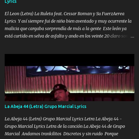
Lyrics
VIO POR LA FAMILIA PARA QUE SIGA EL LEGADO Es el DOS de
los HERMANOS un cerebro inteligente y com...
El Leon (Letra) La Ruleta feat. Cessar Roman y Su FuerzAerea
Lyrics Y así siempre fui de niño bien aventado y muy ocurrente la
malicia que cargaba sorprendía de más a la gente Este león ya
está curtido en selva de asfalto y ando en los veinte 20 claro son
mis años Leon mi clave por si hay pendiente Tranquilo me la
navego ando en lo mío sin ni un pendiente si hay problemas lo
arreglamos padrino yo brincó en caliente Y No me paran aquí hay
pa más pues hay charola les voy a dar hasta topar pues no hay de
otra Música Surcando bien mi camino voy por mi línea no veo a
los lados aquel que no corre vuela no se me duerm voy chicoteado
Ya pasé varias hazañas ya tienen rato que me agarran el colmillo
de este León los estatales no sé esperaron Al tiro esta la PrimiZa
también la nueve que cargo al lado doy la mano al que su amigo y
La Abeja 44 (Letra) Grupo Marcial Lyrics
al traicionero damos pa abajo Y No me paran aquí hay pa más
pues hay charola les voy a dar hasta topar pues no hay de otra...
La Abeja 44 (Letra) Grupo Marcial Lyrics Letra La Abeja 44 -
Grupo Marcial Lyrics Letra de la canción La Abeja 44 de Grupo
Marcial Andamos trankilitos Discretos y sin ruido Porque