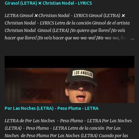
Girasol (LETRA) ❌ Christian Nodal - LYRICS
LETRA Girasol ❌ Christian Nodal - LYRICS Girasol (LETRA) ❌
Christian Nodal - LYRICS Letra de la canción Girasol de el artista
Christian Nodal Girasol (LETRA) ¡Yo quiero que llores! ¡Yo vo'a
hacer que llores! ¡Yo vo’a hacer que wa-wa-wa! ¡Wa-wa-wa, llores!
Hoy me levanté bromista y me tienes que aguantar No quiero
bromear contigo, de ti quiero bromear Tú eres un chiste, cabrón,
cada que intentas cantar Cada que intentas rapear, cada que
intentas rimar Pobre payaso que usa a todo el mundo pa' conectar
con la gente Dices "Latino Gang" pero pisas a to'a tu gente Pa’ dar
mensajes, m'ijo, hay quе ser coherentеs Si tú no eres artista, al
menos se prudente Hoy me sabe a mierda, traigo un Balvin en los
dientes Por falta de empatía le toca ser resiliente ¿Acaso eres
consciente de los followers que mueves? Parcerito, abre los ojos y
Por Las Noches (LETRA) - Peso Pluma - LETRA
ve el poder que tienes Otro chiste malo son los nombres de tus
álbum's "José, vibras colores con la energía del diablo " ¿Si ...
LETRA de Por Las Noches - Peso Pluma - LETRA Por Las Noches
(LETRA) - Peso Pluma - LETRA Letra de la canción Por Las
Noches de Peso Pluma Por Las Noches (LETRA) Cuando por las