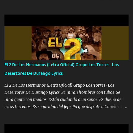
tanto suena que ya le ardió a tres la trone con el cable en inglés la
camisa no me quito arriba la F.E.S Los caballos de TRX marcan
702 mo cuenta de banco no cuadra con que yo use bots rompiendo
estándares 110 mil records de pistas no me falta mucho para
verme en las revistas Ya pasé Italia Japón Madrid Milán y también
Francia ropa de 100.000 bolas Louis vuitton es mi fragancia
repleta de presidentes la bolsa estoy en mi pic si no se han dado
cuenta chequeen gráficas del kitch
El 2 De Los Hermanos (Letra Oficial) Grupo Los Torres · Los
Desertores De Durango Lyrics
El 2 De Los Hermanos (Letra Oficial) Grupo Los Torres · Los
Desertores De Durango Lyrics Se miran hombres con tubos Se
mira gente con medios Están cuidando a un señor Es dueño de
estos terrenos Es seguridad del jefe Pa que disfrute a Canelos Es
el DOS de los HERMANOS un cerebro 🧠 inteligente junto con su
hermano el TRES blindado el Estado tiene andan ESPERANDO al
UNO QUE PRONTO ESTARÁ PRESENTE Que no falten las bucanas