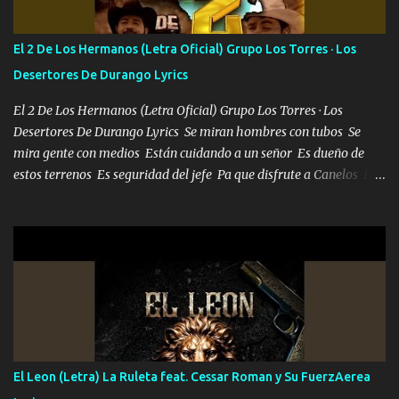
tu vida, y está bien Porque lo que tengo nadie lo tiene Una me está
escribiendo y la otra me va a llamar Quiere que vaya a verla y que
El 2 De Los Hermanos (Letra Oficial) Grupo Los Torres · Los
la invite a cenar Otras más me están pidiendo que las saque a
Desertores De Durango Lyrics
bailar Pero es que tengo un par de conciertos más que llenar Se
mueven solo por el interés P...
El 2 De Los Hermanos (Letra Oficial) Grupo Los Torres · Los
Desertores De Durango Lyrics Se miran hombres con tubos Se
mira gente con medios Están cuidando a un señor Es dueño de
estos terrenos Es seguridad del jefe Pa que disfrute a Canelos Es
el DOS de los HERMANOS un cerebro 🧠 inteligente junto con su
hermano el TRES blindado el Estado tiene andan ESPERANDO al
UNO QUE PRONTO ESTARÁ PRESENTE Que no falten las bucanas
ni tampoco las mujeres porque es platica de grandes por eso hay
que estar alegres doy las instrucciones para atender los deberes
Música Si es que salta algún problema de confianza tengo gente
ahí está el Hombre Cuarenta y también Pariente 7 arreglan
cualquier problema no más es cuestión que ordené NOS HACE
FALTA UN HERMANO DE CLAVE ERA EL 24 SIEMPRE FUE UN
El Leon (Letra) La Ruleta feat. Cessar Roman y Su FuerzAerea
HOMBRE VALIENTE POR ALGO M'URIÓ PELEAND0 SIEMPRE