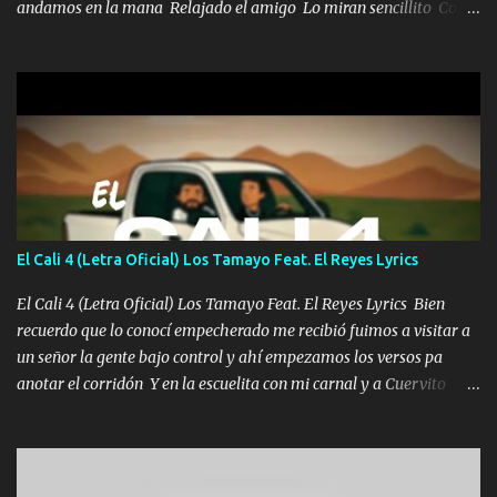
andamos en la mana Relajado el amigo Lo miran sencillito Con
una Glock bien fajada Lo miran relajado La vida disfrutando Y la
gente siempre criticando Nos miran algo bueno Ya sera ropa,
diamante lo que me cuelgan en el cuello (Chorus) Y cuando
coronamos Se jala los marciales Y sus guitarras ya van sonando
Un gallardo me prendo Para agarrar el vuelo y la mente y
tranquilizando Tomense un buen trago Y así es como empezamos
los versos que voy cantando (Music) A vido alta y bajas La carreta
se atora Pero nunca le aflojamos Ya me han pasado cosas Y
aunque ustedes no sepan Pero la vida es muy corta Hay que
El Cali 4 (Letra Oficial) Los Tamayo Feat. El Reyes Lyrics
echarle chingazos Y seguir trabajando porque nada es...
El Cali 4 (Letra Oficial) Los Tamayo Feat. El Reyes Lyrics Bien
recuerdo que lo conocí empecherado me recibió fuimos a visitar a
un señor la gente bajo control y ahí empezamos los versos pa
anotar el corridón Y en la escuelita con mi carnal y a Cuervito
mandó a saludar la bergacera del Alamar pensó no llegó al final y
aquí se cumplen las reglas no secuestr0 no r0bar De La C giró la
orden nos comanda el doble P bien firmes con Alto PRIETO y la
camisa es color Verde y peleam0s la Bandera por todita a la ciudad