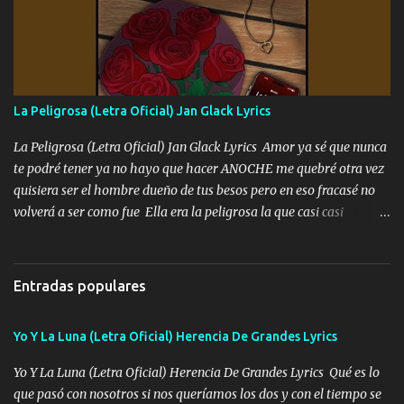
fajado y mi R terciado me van a ver allá por TJ para un licenciado
mando un abrazo andamos al cien Choritas también Música
Ando en la colonia bien acelerado traigo un M2 que nunca me ha
fallado para mi compadre mandó un fuerte abrazo también al
Especial sabe que lo apreciamos En los mejores antros me verán
La Peligrosa (Letra Oficial) Jan Glack Lyrics
tomando con mujeres hermosas y botellas destapando siempre
bien cuidado bien atrabancado y a los que me conocen ya saben de
La Peligrosa (Letra Oficial) Jan Glack Lyrics Amor ya sé que nunca
lo que hablo Entre lob...
te podré tener ya no hayo que hacer ANOCHE me quebré otra vez
quisiera ser el hombre dueño de tus besos pero en eso fracasé no
volverá a ser como fue Ella era la peligrosa la que casi casi
convertí en mi esposa la que no importaba si llegaba tarde se
ponía contenta con un par de rosas Y aunque pasen cien años cien
años solo pienso en ti mami no me crees se que no me crees
Entradas populares
Música Amar me duele estoy rodeado de mujeres pero solo
quieren billetes y yo que solo ocupo verte Recuerdo echábamos
Yo Y La Luna (Letra Oficial) Herencia De Grandes Lyrics
pasión en la troca tus labios besándome yo quitándote la ropa no
quiero que sea nunca con otra yo quiero llevarte a la Luna y si
Yo Y La Luna (Letra Oficial) Herencia De Grandes Lyrics Qué es lo
quieres en ese momento te pido que seas mi esposa Chingada
que pasó con nosotros si nos queríamos los dos y con el tiempo se