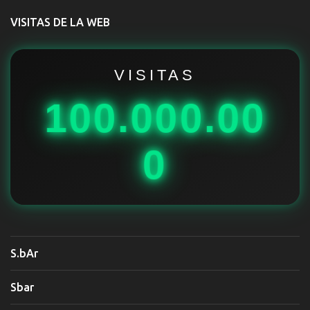
t
VISITAS DE LA WEB
a
r
i
VISITAS
o
100.000.00
s
0
S.bAr
Sbar