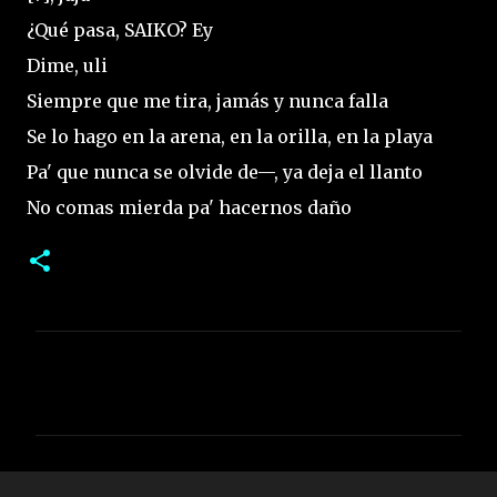
¿Qué pasa, SAIKO? Ey
Dime, uli
Siempre que me tira, jamás y nunca falla
Se lo hago en la arena, en la orilla, en la playa
Pa' que nunca se olvide de—, ya deja el llanto
No comas mierda pa' hacernos daño
C
o
m
e
n