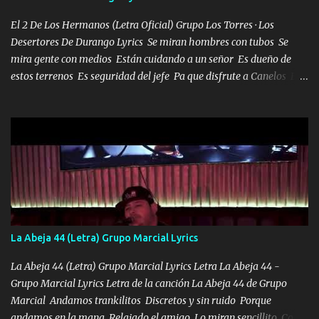
misma piedra me vuelvo a tropezar Cuando ando de enamorado
en corto me tiró a per...
El 2 De Los Hermanos (Letra Oficial) Grupo Los Torres · Los
Desertores De Durango Lyrics Se miran hombres con tubos Se
mira gente con medios Están cuidando a un señor Es dueño de
estos terrenos Es seguridad del jefe Pa que disfrute a Canelos Es
el DOS de los HERMANOS un cerebro 🧠 inteligente junto con su
hermano el TRES blindado el Estado tiene andan ESPERANDO al
UNO QUE PRONTO ESTARÁ PRESENTE Que no falten las bucanas
ni tampoco las mujeres porque es platica de grandes por eso hay
que estar alegres doy las instrucciones para atender los deberes
Música Si es que salta algún problema de confianza tengo gente
ahí está el Hombre Cuarenta y también Pariente 7 arreglan
cualquier problema no más es cuestión que ordené NOS HACE
FALTA UN HERMANO DE CLAVE ERA EL 24 SIEMPRE FUE UN
La Abeja 44 (Letra) Grupo Marcial Lyrics
HOMBRE VALIENTE POR ALGO M'URIÓ PELEAND0 SIEMPRE
VIO POR LA FAMILIA PARA QUE SIGA EL LEGADO Es el DOS de
La Abeja 44 (Letra) Grupo Marcial Lyrics Letra La Abeja 44 -
los HERMANOS un cerebro inteligente y com...
Grupo Marcial Lyrics Letra de la canción La Abeja 44 de Grupo
Marcial Andamos trankilitos Discretos y sin ruido Porque
andamos en la mana Relajado el amigo Lo miran sencillito Con