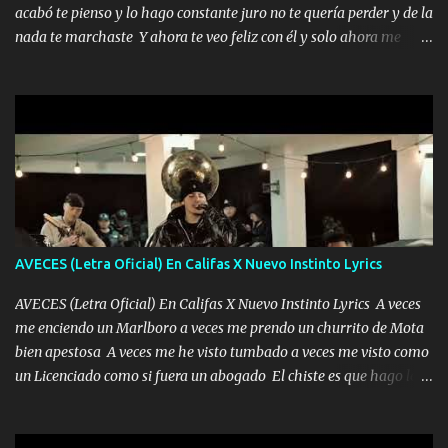
madre no quiero dejar de tenerte no ayuda la p'uta loquera y al
acabó te pienso y lo hago constante juro no te quería perder y de la
chile quisiera ser menos de ti dependiente la pinche tristeza me
nada te marchaste Y ahora te veo feliz con él y solo ahora me
encierra princesa tu sabes que nunca saldras de mi mente Ella era
quedé yo y la luna cantamos y por ti nos embriagamos' Quién
la peligro...
sabe que será de mí si contigo fue muy feliz a lo mejor no lloro
pero muy en el fondo te adoro' Música Me muero por ir a buscarte
pero eso ya no va a pasar me perderé en la soledad Porque me
mirabas bonito si yo no fui el final feliz el final fue triste pa mí Y
duele no tenerte aquí sabiendo que moría por ti yo y la luna
cantamos y por ti nos embriagamos Quién sabe qué será de mí si
contigo fui muy feliz a lo mejor no lloró pero muy en el fondo te
adoro
AVECES (Letra Oficial) En Califas X Nuevo Instinto Lyrics
AVECES (Letra Oficial) En Califas X Nuevo Instinto Lyrics A veces
me enciendo un Marlboro a veces me prendo un churrito de Mota
bien apestosa A veces me he visto tumbado a veces me visto como
un Licenciado como si fuera un abogado El chiste es que hago lo
que quiero pues así soy me mandó yo tengo el control a todos yo
les paro el dedo soy hocicon un malcriado un malandrón Que Les
importa no saben nada falsas las risas las que me miran hay gente