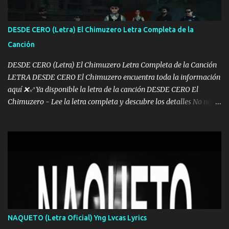
de este León los estatales no sé esperaron Al tiro esta la PrimiZa
también la nueve que cargo al lado doy la mano al que su amigo y
DESDE CERO (Letra) El Chimuzero Letra Completa de la
al traicionero damos pa abajo Y No me paran aquí hay pa más
Canción
pues hay charola les voy a dar hasta topar pues no hay de otra...
DESDE CERO (Letra) El Chimuzero Letra Completa de la Canción
LETRA DESDE CERO El Chimuzero encuentra toda la información
aquí ❌♐ Ya disponible la letra de la canción DESDE CERO El
Chimuzero - Lee la letra completa y descubre los detalles No nací
en cuna de oro , Pero Andamos Firmes Buscando el Billete. Cómo
Vengo desde Cero Se que Solo Plata. No es lo Suficiente, Soy De
muy Pocos amigos los que están conmigo las Gracias por todo , Mi
Mesa será Compartida con los que Estuvieron Cuando estuve Solo.
❌ www.elnorteduro.com ❌ Yo No limito los Sueños , si no existe
Uno pues Hallamos Modos , Si me caigo me Levanto, Aprendo Del
Error Y me sacudo El Lodo ❌ www.elnorteduro.com ❌ El Dinero
No me falta Pero Tampoco me Estorba , Por Eso Manejo Todo
Bien Regido Por mis Normas . Aquí no Se Sufre de Ego vengo Desde
NAQUETO (Letra Oficial) Yng Lvcas Lyrics
Abajo y me costó subir Fue Con Trabajo Y Esfuerzo, Nada es