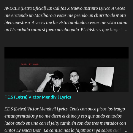
tan especial por eso es que me tientas Aquí estoy no dejaré que se
te acerque nadie porque solo yo tendre el candado 🔒 del a...
AVECES (Letra Oficial) En Califas X Nuevo Instinto Lyrics A veces
me enciendo un Marlboro a veces me prendo un churrito de Mota
bien apestosa A veces me he visto tumbado a veces me visto como
un Licenciado como si fuera un abogado El chiste es que hago lo
que quiero pues así soy me mandó yo tengo el control a todos yo
les paro el dedo soy hocicon un malcriado un malandrón Que Les
importa no saben nada falsas las risas las que me miran hay gente
corriente no quieren verte subir de level trucha mis plebes Música
A veces me pongo un sombrero a veces me ven la cachucha de lado
con la mirada siempre en alto A veces me fajó una super o a veces
me fajó una Glock siempre armado todas las generaciones yo
traigo El chiste es que hago lo que quiero pues así soy me mandó
yo tengo el control a todos yo les paro el dedo soy hocicon un
F.E.S (Letra) Victor Mendivil Lyrics
malcriado un malandrón Que Les importa no saben nada falsas
las risas las que me miran hay gente corriente no quieren ve...
F.E.S (Letra) Victor Mendivil Lyrics Tenis con once picos los traigo
ensangrentad0s y no me dicen el chino y eso que ando en todos
lados ando en uno con el Jelty también con dos tres mentados con
cintos LV Gucci Dior La camisa nos la fajamos si ya saben cual es