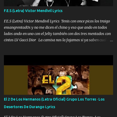
traigo El chiste es que hago lo que quiero pues así soy me mandó
yo tengo el control a todos yo les paro el dedo soy hocicon un
F.E.S (Letra) Victor Mendivil Lyrics
malcriado un malandrón Que Les importa no saben nada falsas
las risas las que me miran hay gente corriente no quieren ve...
F.E.S (Letra) Victor Mendivil Lyrics Tenis con once picos los traigo
ensangrentad0s y no me dicen el chino y eso que ando en todos
lados ando en uno con el Jelty también con dos tres mentados con
cintos LV Gucci Dior La camisa nos la fajamos si ya saben cual es
tanto suena que ya le ardió a tres la trone con el cable en inglés la
camisa no me quito arriba la F.E.S Los caballos de TRX marcan
702 mo cuenta de banco no cuadra con que yo use bots rompiendo
estándares 110 mil records de pistas no me falta mucho para
verme en las revistas Ya pasé Italia Japón Madrid Milán y también
Francia ropa de 100.000 bolas Louis vuitton es mi fragancia
repleta de presidentes la bolsa estoy en mi pic si no se han dado
cuenta chequeen gráficas del kitch
El 2 De Los Hermanos (Letra Oficial) Grupo Los Torres · Los
Desertores De Durango Lyrics