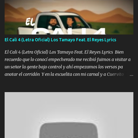
Un gallardo me prendo Para agarrar el vuelo y la mente y
tranquilizando Tomense un buen trago Y así es como empezamos
los versos que voy cantando (Music) A vido alta y bajas La carreta
se atora Pero nunca le aflojamos Ya me han pasado cosas Y
aunque ustedes no sepan Pero la vida es muy corta Hay que
El Cali 4 (Letra Oficial) Los Tamayo Feat. El Reyes Lyrics
echarle chingazos Y seguir trabajando porque nada es...
El Cali 4 (Letra Oficial) Los Tamayo Feat. El Reyes Lyrics Bien
recuerdo que lo conocí empecherado me recibió fuimos a visitar a
un señor la gente bajo control y ahí empezamos los versos pa
anotar el corridón Y en la escuelita con mi carnal y a Cuervito
mandó a saludar la bergacera del Alamar pensó no llegó al final y
aquí se cumplen las reglas no secuestr0 no r0bar De La C giró la
orden nos comanda el doble P bien firmes con Alto PRIETO y la
camisa es color Verde y peleam0s la Bandera por todita a la ciudad
con los drones patrullando la Frontera De Tijuana Bulevares
Bellas Artes me ve en las blancas ya hace falta mi APA FLACO
verde se le extraña pa que sepan Aquí Pura GENTE DE LA RANA 🐸
POR CLAVE ES EL CALI 4 EN LA CIUDAD TIJUANA Música Al