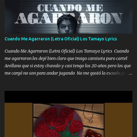
mirabas bonito si yo no fui el final feliz el final fue triste pa mí Y
duele no tenerte aquí sabiendo que moría por ti yo y la luna
cantamos y por ti nos embriagamos Quién sabe qué será de mí si
contigo fui muy feliz a lo mejor no lloró pero muy en el fondo te
adoro
Cuando Me Agarraron (Letra Oficial) Los Tamayo Lyrics
Cuando Me Agarraron (Letra Oficial) Los Tamayo Lyrics Cuando
me agarraron les dejé bien claro que traigo camiseta puro cartel
Arellano que si estoy chavalo y casi tengo los 20 años pero los que
me cargó no son para andar jugando No me gustó la escuela pero
las libretas para el otro lado las fuimos mandando Ya nos
difamaron y nos han tachado sigue la vieja guardia y sigue bien
firme el legado que si como me llamó varios ya se han preguntado
Yo Soy El De Las Pacas Sobrino Del Brazo Armad0 Con mi Glock
fajado y mi R terciado me van a ver allá por TJ para un licenciado
mando un abrazo andamos al cien Choritas también Música
Ando en la colonia bien acelerado traigo un M2 que nunca me ha
fallado para mi compadre mandó un fuerte abrazo también al