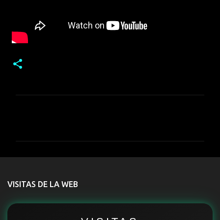
C
o
m
e
n
t
VISITAS DE LA WEB
a
r