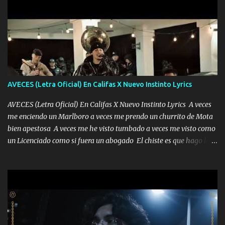
AVECES (Letra Oficial) En Califas X Nuevo Instinto Lyrics
AVECES (Letra Oficial) En Califas X Nuevo Instinto Lyrics A veces
me enciendo un Marlboro a veces me prendo un churrito de Mota
bien apestosa A veces me he visto tumbado a veces me visto como
un Licenciado como si fuera un abogado El chiste es que hago lo
que quiero pues así soy me mandó yo tengo el control a todos yo
les paro el dedo soy hocicon un malcriado un malandrón Que Les
importa no saben nada falsas las risas las que me miran hay gente
corriente no quieren verte subir de level trucha mis plebes Música
A veces me pongo un sombrero a veces me ven la cachucha de lado
con la mirada siempre en alto A veces me fajó una super o a veces
me fajó una Glock siempre armado todas las generaciones yo