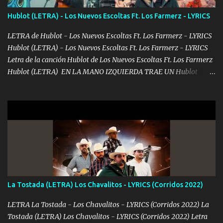
contéstame la llamada pa dedicarte unas bonitas palabras así
Hublot (LETRA) - Los Nuevos Escoltas Ft. Los Farmerz - LYRICS
borracho me animo a decirte todo y puedo describirlo mucho que
me encantes Decirte que me siento muy feliz y emocionado por
LETRA de Hublot - Los Nuevos Escoltas Ft. Los Farmerz - LYRICS
tenerte aquí espero que quiera...
Hublot (LETRA) - Los Nuevos Escoltas Ft. Los Farmerz - LYRICS
Letra de la canción Hublot de Los Nuevos Escoltas Ft. Los Farmerz
Hublot (LETRA) EN LA MANO IZQUIERDA TRAE UN Hublot
COLGADO SE LE VE AL AMIGO CUANDO TOMA UN TRAGO NO ES
QUE SEA ZURDO SIEMPRE ANDA OCUPADO RECIBÍ LLAMADAS
DESDE EL OTRO LADO 🔷♦️ ME DICEN PARIENTE QUE COMO
LLEGO EL MANDADO TODO COMPLETITO TODAVÍA LLEGO
ESTAMPADO ♦️🔷♦️ TRES O CUATRO DÍAS PA DESAFANARLO OTRO
MESECITO VAYA ALISTANDO PURO BILLETITO DEL FRANKIE
MANDAMOS HACE MUCHO BULTO LAS CARAS DEL JACKSON♦️
PAGO AL CONTADO Y NO DEJO NINGÚN RASTRO SE MUEVEN
LAS PACAS LAS LIGAS VAMOS TRONANDO♦️🔷♦️♦️🔷 YO NO MUEVO
La Tostada (LETRA) Los Chavalitos - LYRICS (Corridos 2022)
MOTA SOLO LA FUMAMOS DONDE SE ME ANTOJA UN GALLO
FORJAMOS ESTOY BIEN CONECTADO Y GENTE TRAIGO AL
LETRA La Tostada - Los Chavalitos - LYRICS (Corridos 2022) La
MANDO YA DIJE MI NOMBRE Y NI CUENTA SE HAN DADO♦️🔷
Tostada (LETRA) Los Chavalitos - LYRICS (Corridos 2022) Letra