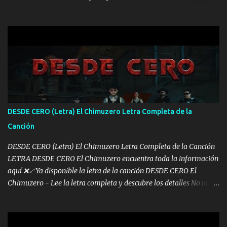
mis años Leon mi clave por si hay pendiente Tranquilo me la
navego ando en lo mío sin ni un pendiente si hay problemas lo
arreglamos padrino yo brincó en caliente Y No me paran aquí hay
pa más pues hay charola les voy a dar hasta topar pues no hay de
otra Música Surcando bien mi camino voy por mi línea no veo a
los lados aquel que no corre vuela no se me duerm voy chicoteado
Ya pasé varias hazañas ya tienen rato que me agarran el colmillo
de este León los estatales no sé esperaron Al tiro esta la PrimiZa
también la nueve que cargo al lado doy la mano al que su amigo y
DESDE CERO (Letra) El Chimuzero Letra Completa de la
al traicionero damos pa abajo Y No me paran aquí hay pa más
Canción
pues hay charola les voy a dar hasta topar pues no hay de otra...
DESDE CERO (Letra) El Chimuzero Letra Completa de la Canción
LETRA DESDE CERO El Chimuzero encuentra toda la información
aquí ❌♐ Ya disponible la letra de la canción DESDE CERO El
Chimuzero - Lee la letra completa y descubre los detalles No nací
en cuna de oro , Pero Andamos Firmes Buscando el Billete. Cómo
Vengo desde Cero Se que Solo Plata. No es lo Suficiente, Soy De
muy Pocos amigos los que están conmigo las Gracias por todo , Mi