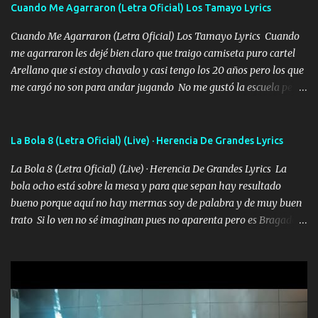
Cuando Me Agarraron (Letra Oficial) Los Tamayo Lyrics
chile quisiera ser menos de ti dependiente la pinche tristeza me
encierra princesa tu sabes que nunca saldras de mi mente Ella era
Cuando Me Agarraron (Letra Oficial) Los Tamayo Lyrics Cuando
la peligro...
me agarraron les dejé bien claro que traigo camiseta puro cartel
Arellano que si estoy chavalo y casi tengo los 20 años pero los que
me cargó no son para andar jugando No me gustó la escuela pero
las libretas para el otro lado las fuimos mandando Ya nos
difamaron y nos han tachado sigue la vieja guardia y sigue bien
firme el legado que si como me llamó varios ya se han preguntado
La Bola 8 (Letra Oficial) (Live) · Herencia De Grandes Lyrics
Yo Soy El De Las Pacas Sobrino Del Brazo Armad0 Con mi Glock
La Bola 8 (Letra Oficial) (Live) · Herencia De Grandes Lyrics La
fajado y mi R terciado me van a ver allá por TJ para un licenciado
bola ocho está sobre la mesa y para que sepan hay resultado
mando un abrazo andamos al cien Choritas también Música
bueno porque aquí no hay mermas soy de palabra y de muy buen
Ando en la colonia bien acelerado traigo un M2 que nunca me ha
trato Si lo ven no sé imaginan pues no aparenta pero es Bragado a
fallado para mi compadre mandó un fuerte abrazo también al
cualquiera lo saluda que dice mi toro como ha estado No soy de
Especial sabe que lo apreciamos En los mejores antros me verán
muchos amigos los que yo tengo ya están contados mi familia es
tomando con mujeres hermosas y botellas destapando siempre
lo primero que cualquier cosa es un gran regalo Siempre me van a
bien cuidado bien atrabancado y a los que me conocen ya saben de
ver solo más no ando solo ai ta el aparato con cargador extendido
lo que hablo Entre lob...
para lucirlo yo aquí lo calmo Y mis collares me dan protección me