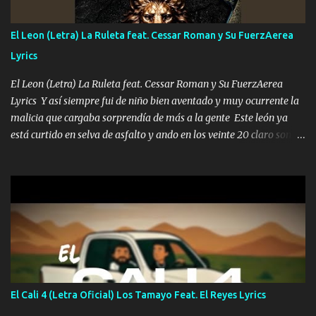
traigo El chiste es que hago lo que quiero pues así soy me mandó
yo tengo el control a todos yo les paro el dedo soy hocicon un
El Leon (Letra) La Ruleta feat. Cessar Roman y Su FuerzAerea
malcriado un malandrón Que Les importa no saben nada falsas
Lyrics
las risas las que me miran hay gente corriente no quieren ve...
El Leon (Letra) La Ruleta feat. Cessar Roman y Su FuerzAerea
Lyrics Y así siempre fui de niño bien aventado y muy ocurrente la
malicia que cargaba sorprendía de más a la gente Este león ya
está curtido en selva de asfalto y ando en los veinte 20 claro son
mis años Leon mi clave por si hay pendiente Tranquilo me la
navego ando en lo mío sin ni un pendiente si hay problemas lo
arreglamos padrino yo brincó en caliente Y No me paran aquí hay
pa más pues hay charola les voy a dar hasta topar pues no hay de
otra Música Surcando bien mi camino voy por mi línea no veo a
los lados aquel que no corre vuela no se me duerm voy chicoteado
Ya pasé varias hazañas ya tienen rato que me agarran el colmillo
de este León los estatales no sé esperaron Al tiro esta la PrimiZa
también la nueve que cargo al lado doy la mano al que su amigo y
El Cali 4 (Letra Oficial) Los Tamayo Feat. El Reyes Lyrics
al traicionero damos pa abajo Y No me paran aquí hay pa más