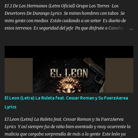
mueven solo por el interés P...
El 2 De Los Hermanos (Letra Oficial) Grupo Los Torres · Los
Desertores De Durango Lyrics Se miran hombres con tubos Se
mira gente con medios Están cuidando a un señor Es dueño de
estos terrenos Es seguridad del jefe Pa que disfrute a Canelos Es
el DOS de los HERMANOS un cerebro 🧠 inteligente junto con su
hermano el TRES blindado el Estado tiene andan ESPERANDO al
UNO QUE PRONTO ESTARÁ PRESENTE Que no falten las bucanas
ni tampoco las mujeres porque es platica de grandes por eso hay
que estar alegres doy las instrucciones para atender los deberes
Música Si es que salta algún problema de confianza tengo gente
ahí está el Hombre Cuarenta y también Pariente 7 arreglan
cualquier problema no más es cuestión que ordené NOS HACE
FALTA UN HERMANO DE CLAVE ERA EL 24 SIEMPRE FUE UN
El Leon (Letra) La Ruleta feat. Cessar Roman y Su FuerzAerea
HOMBRE VALIENTE POR ALGO M'URIÓ PELEAND0 SIEMPRE
Lyrics
VIO POR LA FAMILIA PARA QUE SIGA EL LEGADO Es el DOS de
los HERMANOS un cerebro inteligente y com...
El Leon (Letra) La Ruleta feat. Cessar Roman y Su FuerzAerea
Lyrics Y así siempre fui de niño bien aventado y muy ocurrente la
malicia que cargaba sorprendía de más a la gente Este león ya