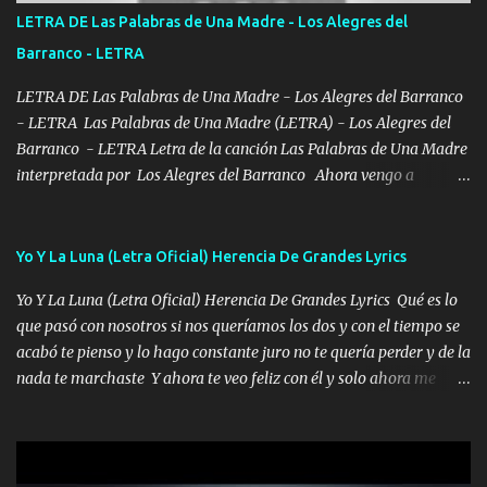
tirante andamos mi carnal atento a cualquier necesidad no porque
LETRA DE Las Palabras de Una Madre - Los Alegres del
se ve limpio el camino nos confiamos al andar y nunca con la
Barranco - LETRA
misma piedra me vuelvo a tropezar Cuando ando de enamorado
en corto me tiró a per...
LETRA DE Las Palabras de Una Madre - Los Alegres del Barranco
- LETRA Las Palabras de Una Madre (LETRA) - Los Alegres del
Barranco - LETRA Letra de la canción Las Palabras de Una Madre
interpretada por Los Alegres del Barranco Ahora vengo a
visitarte, a tu txumba a saludarte, se que del cielo me vez y desde
halla has de cuidarme, son palabras de una madre, que lleva en el
viento a su hijo y aunque ahora ya este con Dios el destino así lo
Yo Y La Luna (Letra Oficial) Herencia De Grandes Lyrics
quiso, él tiempo sigue pasando y nunca te olvidaremos, aquí
Yo Y La Luna (Letra Oficial) Herencia De Grandes Lyrics Qué es lo
seguiré esperando hasta volvernos a vernos El recuerdo que yo
que pasó con nosotros si nos queríamos los dos y con el tiempo se
tengo de mi mente no se va, en mi corazón me llevo lo mismo que
acabó te pienso y lo hago constante juro no te quería perder y de la
tu papá, a veces me pongo triste porque no puedo mirarte, mas se
nada te marchaste Y ahora te veo feliz con él y solo ahora me
que tu me escuchas porque tu eres mi gran ángel, El desespero me
quedé yo y la luna cantamos y por ti nos embriagamos' Quién
llega para reunirme contigo, tu iluminas mi sendero por siempre
sabe que será de mí si contigo fue muy feliz a lo mejor no lloro
serás mi niño, del amor que yo te tengo es co...
pero muy en el fondo te adoro' Música Me muero por ir a buscarte
pero eso ya no va a pasar me perderé en la soledad Porque me