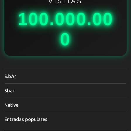
i
VISITAS
o
100.000.00
s
0
S.bAr
Sbar
Native
Entradas populares