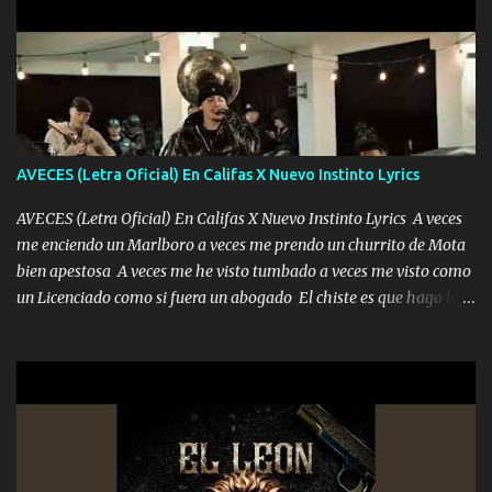
pero muy en el fondo te adoro' Música Me muero por ir a buscarte
pero eso ya no va a pasar me perderé en la soledad Porque me
mirabas bonito si yo no fui el final feliz el final fue triste pa mí Y
duele no tenerte aquí sabiendo que moría por ti yo y la luna
cantamos y por ti nos embriagamos Quién sabe qué será de mí si
contigo fui muy feliz a lo mejor no lloró pero muy en el fondo te
adoro
AVECES (Letra Oficial) En Califas X Nuevo Instinto Lyrics
AVECES (Letra Oficial) En Califas X Nuevo Instinto Lyrics A veces
me enciendo un Marlboro a veces me prendo un churrito de Mota
bien apestosa A veces me he visto tumbado a veces me visto como
un Licenciado como si fuera un abogado El chiste es que hago lo
que quiero pues así soy me mandó yo tengo el control a todos yo
les paro el dedo soy hocicon un malcriado un malandrón Que Les
importa no saben nada falsas las risas las que me miran hay gente
corriente no quieren verte subir de level trucha mis plebes Música
A veces me pongo un sombrero a veces me ven la cachucha de lado
con la mirada siempre en alto A veces me fajó una super o a veces
me fajó una Glock siempre armado todas las generaciones yo