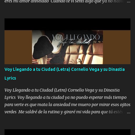
eres mi amor anhelado Cuando te vi sentí algo que ya no había
me cuida de las maldades Pa el equipo aquí le mando un abrazo
aquí quise elegir por mí y me decidí por ti Y ya borracho me
que conmigo aquí tiene mi respaldo...
parqueo por tu ventana para llevarte las canciones que te encantan
pa enamorarte las flores no son tan caras pero llevan todo el
cariño de mi alma Que pa febrero vendré frente a ti con mis
preguntas y digas que sí hacernos novios y verte feliz y muy
contenta como yo por ti Música Pregúntame qué es lo que me
enamora pa describirte unas cuantas horas también pregunta que
quiero contigo que seas dichosa al estar conmigo Y ya borracho
contéstame la llamada pa dedicarte unas bonitas palabras así
Voy Llegando a tu Ciudad (Letra) Cornelio Vega y su Dinastia
borracho me animo a decirte todo y puedo describirlo mucho que
Lyrics
me encantes Decirte que me siento muy feliz y emocionado por
tenerte aquí espero que quiera...
Voy Llegando a tu Ciudad (Letra) Cornelio Vega y su Dinastia
Lyrics Voy llegando a tu ciudad ya no puedo esperar más tiempo
para verte es que mata la ansiedad me muero por mirar esos ojitos
verdes Me saldré de la rutina y giraré mi vida para que tú estés en
ella como debe ser Yo sé que eres conocida que varios te tiran pero
no merecen y dile ya a tus amigas que no te presenten con más
pequeñeces Aquí estoy no dejaré que se te acerquen nadie porque