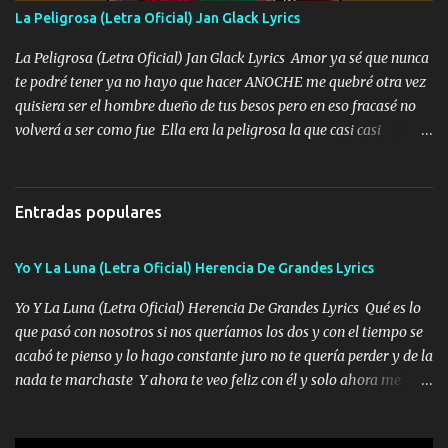
Especial sabe que lo apreciamos En los mejores antros me verán
La Peligrosa (Letra Oficial) Jan Glack Lyrics
tomando con mujeres hermosas y botellas destapando siempre
bien cuidado bien atrabancado y a los que me conocen ya saben de
La Peligrosa (Letra Oficial) Jan Glack Lyrics Amor ya sé que nunca
lo que hablo Entre lob...
te podré tener ya no hayo que hacer ANOCHE me quebré otra vez
quisiera ser el hombre dueño de tus besos pero en eso fracasé no
volverá a ser como fue Ella era la peligrosa la que casi casi
convertí en mi esposa la que no importaba si llegaba tarde se
ponía contenta con un par de rosas Y aunque pasen cien años cien
años solo pienso en ti mami no me crees se que no me crees
Entradas populares
Música Amar me duele estoy rodeado de mujeres pero solo
quieren billetes y yo que solo ocupo verte Recuerdo echábamos
Yo Y La Luna (Letra Oficial) Herencia De Grandes Lyrics
pasión en la troca tus labios besándome yo quitándote la ropa no
quiero que sea nunca con otra yo quiero llevarte a la Luna y si
Yo Y La Luna (Letra Oficial) Herencia De Grandes Lyrics Qué es lo
quieres en ese momento te pido que seas mi esposa Chingada
que pasó con nosotros si nos queríamos los dos y con el tiempo se
madre no quiero dejar de tenerte no ayuda la p'uta loquera y al
acabó te pienso y lo hago constante juro no te quería perder y de la
chile quisiera ser menos de ti dependiente la pinche tristeza me
nada te marchaste Y ahora te veo feliz con él y solo ahora me
encierra princesa tu sabes que nunca saldras de mi mente Ella era
quedé yo y la luna cantamos y por ti nos embriagamos' Quién
la peligro...
sabe que será de mí si contigo fue muy feliz a lo mejor no lloro