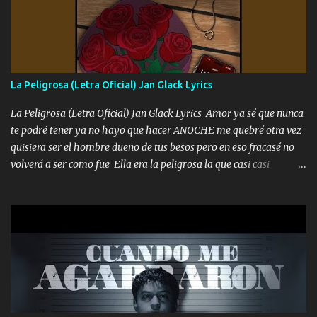
Un gallardo me prendo Para agarrar el vuelo y la mente y
tranquilizando Tomense un buen trago Y así es como empezamos
los versos que voy cantando (Music) A vido alta y bajas La carreta
se atora Pero nunca le aflojamos Ya me han pasado cosas Y
aunque ustedes no sepan Pero la vida es muy corta Hay que
La Peligrosa (Letra Oficial) Jan Glack Lyrics
echarle chingazos Y seguir trabajando porque nada es...
La Peligrosa (Letra Oficial) Jan Glack Lyrics Amor ya sé que nunca
te podré tener ya no hayo que hacer ANOCHE me quebré otra vez
quisiera ser el hombre dueño de tus besos pero en eso fracasé no
volverá a ser como fue Ella era la peligrosa la que casi casi
convertí en mi esposa la que no importaba si llegaba tarde se
ponía contenta con un par de rosas Y aunque pasen cien años cien
años solo pienso en ti mami no me crees se que no me crees
Música Amar me duele estoy rodeado de mujeres pero solo
quieren billetes y yo que solo ocupo verte Recuerdo echábamos
pasión en la troca tus labios besándome yo quitándote la ropa no
quiero que sea nunca con otra yo quiero llevarte a la Luna y si
quieres en ese momento te pido que seas mi esposa Chingada
madre no quiero dejar de tenerte no ayuda la p'uta loquera y al