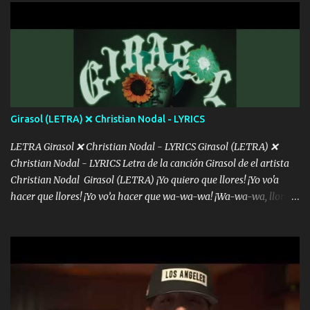
con la gente Dices "Latino Gang" pero pisas a to'a tu gente Pa’ dar
mensajes, m'ijo, hay quе ser coherentеs Si tú no eres artista, al
menos se prudente Hoy me sabe a mierda, traigo un Balvin en los
dientes Por falta de empatía le toca ser resiliente ¿Acaso eres
consciente de los followers que mueves? Parcerito, abre los ojos y
ve el poder que tienes Otro chiste malo son los nombres de tus
álbum's "José, vibras colores con la energía del diablo " ¿Si ...
Girasol (LETRA) ❌ Christian Nodal - LYRICS
LETRA Girasol ❌ Christian Nodal - LYRICS Girasol (LETRA) ❌
Christian Nodal - LYRICS Letra de la canción Girasol de el artista
Christian Nodal Girasol (LETRA) ¡Yo quiero que llores! ¡Yo vo'a
hacer que llores! ¡Yo vo’a hacer que wa-wa-wa! ¡Wa-wa-wa, llores!
Hoy me levanté bromista y me tienes que aguantar No quiero
bromear contigo, de ti quiero bromear Tú eres un chiste, cabrón,
cada que intentas cantar Cada que intentas rapear, cada que
intentas rimar Pobre payaso que usa a todo el mundo pa' conectar
con la gente Dices "Latino Gang" pero pisas a to'a tu gente Pa’ dar
mensajes, m'ijo, hay quе ser coherentеs Si tú no eres artista, al