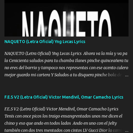
Mesa será Compartida con los que Estuvieron Cuando estuve Solo.
❌ www.elnorteduro.com ❌ Yo No limito los Sueños , si no existe
Uno pues Hallamos Modos , Si me caigo me Levanto, Aprendo Del
Error Y me sacudo El Lodo ❌ www.elnorteduro.com ❌ El Dinero
No me falta Pero Tampoco me Estorba , Por Eso Manejo Todo
Bien Regido Por mis Normas . Aquí no Se Sufre de Ego vengo Desde
NAQUETO (Letra Oficial) Yng Lvcas Lyrics
Abajo y me costó subir Fue Con Trabajo Y Esfuerzo, Nada es
Regalado Me Super Invertir A Mí lado Una Princesa que A pesar de
NAQUETO (Letra Oficial) Yng Lvcas Lyrics Ahora va la mía y va pa
Todo Siempre a estado ahí . Hecho pa...
la Cenicienta saludos para tu chamba Ilanes pinche quinceañera tu
no eres del barrio y tampoco nos representas con ese acento culero
mejor guardo mi cartera Y Saludos a tu disquera pinche bola de
corrientes de Candela no trae nada y de música mucho menos te
robaron en tu casa y a tus padres como perros los traían
amarrados y tu escondido entre el miedo Que el chacal mas caro
F.E.S V2 (Letra Oficial) Victor Mendivil, Omar Camacho Lyrics
eso solo lo dices tú por ahí me llegó el rumor que eso viene de
F.E.S V2 (Letra Oficial) Victor Mendivil, Omar Camacho Lyrics
timbo tú tu ropa y tus joyas están iguales a ti todas nacas todas
Tenis con once picos los traigo ensangrentados unos me dicen el
chafas baratas como TAfi Y un trofeo para Jiménez por dejarse
chino y eso que ando en todos lados Ando en uno con el Jelty
embarazar aunque aquí huele algo raro y es que tu no estas jamas
también con dos tres mentados con cintos LV Gucci Dior la camisa
Muestras en las redes que solo ella y nada más pero yo me se otras