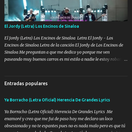
cuidan los santos y mi Dios cada día con mas ganas le doy todo
por un futuro mejor Música Empecé desde los trece y hasta la
fecha aún sigo vigente no soy manchado soy bueno pero si me
alteró de repente Mi carnal Abel aun lado ni uno con el otro no se
El Jordy (Letra) Los Encinos de Sinaloa
ha rajado pal Chinchillas un saludo y para un amigo que está en
Peñasco Me fajó una Glock al cinto y de Louis Vuitton son mis
El Jordy (Letra) Los Encinos de Sinaloa Letra El Jordy - Los
zapatos mi es...
Encinos de Sinaloa Letra de la canción El Jordy de Los Encinos de
Sinaloa Me preguntan a que me dedico yo porque me ven
paseando muy buenos carros es mi estilo a nadie le estoy robando
discretamente cumplo yo bien mi trabajo De Tijuana a los rumbos
de L.A de muy joven me vine para el otro lado a los dieciséis me
miraban trabajando la escuela dejé el dinero estaba escaso Mi
Entradas populares
familia que nunca les falte nada es la gran razón que a diario me
refo el cuero mientras viva nunca les faltará nada mis dos hijos y
Ya Borracho (Letra Oficial) Herencia De Grandes Lyrics
mi esposa no se ra'ja Música Me rodearon y la puerta me
tumbaron prisionero en caliente me llevaron me achacaba cargos
Ya Borracho (Letra Oficial) Herencia De Grandes Lyrics Me
que estaban muy raros me gritaba a donde tienes el clavo Yo me
enamoré y creo que me fui de paso hoy me declaro un loco
enfiesto me gusta vivir en grande más me cuido me gusta ser
obsesionado y no te espantes pues no es nada malo pero es que tú
responsable hay rateros envidiosos que no falten mi dios es grande