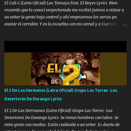
pues hay charola les voy a dar hasta topar pues no hay de otra...
El Cali 4 (Letra Oficial) Los Tamayo Feat. El Reyes Lyrics Bien
recuerdo que lo conocí empecherado me recibió fuimos a visitar a
un señor la gente bajo control y ahí empezamos los versos pa
anotar el corridón Y en la escuelita con mi carnal y a Cuervito
mandó a saludar la bergacera del Alamar pensó no llegó al final y
aquí se cumplen las reglas no secuestr0 no r0bar De La C giró la
orden nos comanda el doble P bien firmes con Alto PRIETO y la
camisa es color Verde y peleam0s la Bandera por todita a la ciudad
con los drones patrullando la Frontera De Tijuana Bulevares
Bellas Artes me ve en las blancas ya hace falta mi APA FLACO
verde se le extraña pa que sepan Aquí Pura GENTE DE LA RANA 🐸
POR CLAVE ES EL CALI 4 EN LA CIUDAD TIJUANA Música Al
tirante andamos mi carnal atento a cualquier necesidad no porque
El 2 De Los Hermanos (Letra Oficial) Grupo Los Torres · Los
se ve limpio el camino nos confiamos al andar y nunca con la
Desertores De Durango Lyrics
misma piedra me vuelvo a tropezar Cuando ando de enamorado
en corto me tiró a per...
El 2 De Los Hermanos (Letra Oficial) Grupo Los Torres · Los
Desertores De Durango Lyrics Se miran hombres con tubos Se
mira gente con medios Están cuidando a un señor Es dueño de