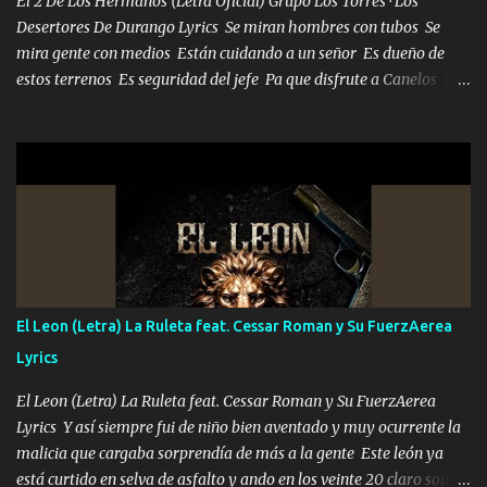
El 2 De Los Hermanos (Letra Oficial) Grupo Los Torres · Los
Desertores De Durango Lyrics Se miran hombres con tubos Se
mira gente con medios Están cuidando a un señor Es dueño de
estos terrenos Es seguridad del jefe Pa que disfrute a Canelos Es
el DOS de los HERMANOS un cerebro 🧠 inteligente junto con su
hermano el TRES blindado el Estado tiene andan ESPERANDO al
UNO QUE PRONTO ESTARÁ PRESENTE Que no falten las bucanas
ni tampoco las mujeres porque es platica de grandes por eso hay
que estar alegres doy las instrucciones para atender los deberes
Música Si es que salta algún problema de confianza tengo gente
ahí está el Hombre Cuarenta y también Pariente 7 arreglan
cualquier problema no más es cuestión que ordené NOS HACE
FALTA UN HERMANO DE CLAVE ERA EL 24 SIEMPRE FUE UN
El Leon (Letra) La Ruleta feat. Cessar Roman y Su FuerzAerea
HOMBRE VALIENTE POR ALGO M'URIÓ PELEAND0 SIEMPRE
Lyrics
VIO POR LA FAMILIA PARA QUE SIGA EL LEGADO Es el DOS de
los HERMANOS un cerebro inteligente y com...
El Leon (Letra) La Ruleta feat. Cessar Roman y Su FuerzAerea
Lyrics Y así siempre fui de niño bien aventado y muy ocurrente la
malicia que cargaba sorprendía de más a la gente Este león ya
está curtido en selva de asfalto y ando en los veinte 20 claro son