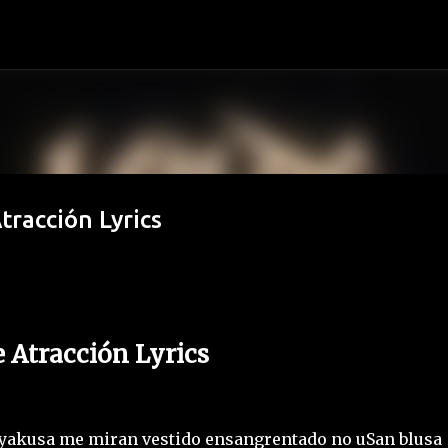
Ir al contenido principal
tracción Lyrics
e Atracción Lyrics
o yakusa me miran vestido ensangrentado no uSan blusa