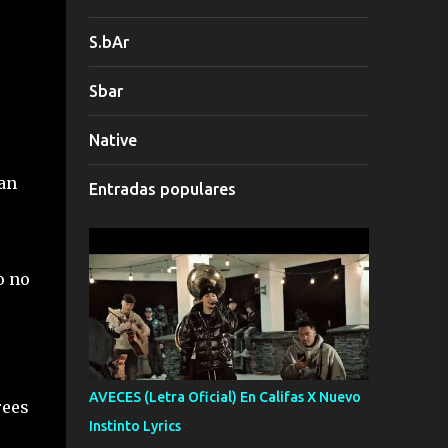
S.bAr
Sbar
Native
han
Entradas populares
o no
AVECES (Letra Oficial) En Califas X Nuevo
crees
Instinto Lyrics