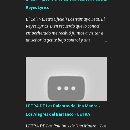
agarrar el vuelo y la mente y tranquilizando
Reyes Lyrics
Tomense un buen trago Y así es como
empezamos los versos que voy cantando
El Cali 4 (Letra Oficial) Los Tamayo Feat. El
(Music) A vido alta y bajas La carreta se
Reyes Lyrics Bien recuerdo que lo conocí
atora Pero nunca le aflojamos Ya me han
empecherado me recibió fuimos a visitar a
pasado cosas Y aunque ustedes no sepan
un señor la gente bajo control y ahí
Pero la vida es muy corta Hay que echarle
empezamos los versos pa anotar el corridón
chingazos Y seguir trabajando porque nada
Y en la escuelita con mi carnal y a Cuervito
es...
mandó a saludar la bergacera del Alamar
pensó no llegó al final y aquí se cumplen las
reglas no secuestr0 no r0bar De La C giró la
orden nos comanda el doble P bien firmes
con Alto PRIETO y la camisa es color Verde y
peleam0s la Bandera por todita a la ciudad
con los drones patrullando la Frontera De
LETRA DE Las Palabras de Una Madre -
Tijuana Bulevares Bellas Artes me ve en las
Los Alegres del Barranco - LETRA
blancas ya hace falta mi APA FLACO verde
se le extraña pa que sepan Aquí Pura GENTE
LETRA DE Las Palabras de Una Madre - Los