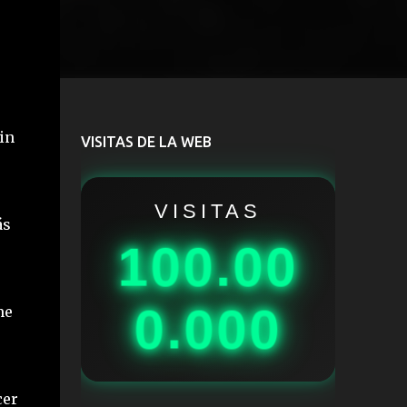
in
VISITAS DE LA WEB
VISITAS
ás
100.00
0.000
me
cer