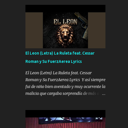
seguridad del jefe Pa que disfrute a Canelos
conciertos más que llenar Se mueven solo
Es el DOS de los HERMANOS un cerebro 🧠
por el interés P...
inteligente junto con su hermano el TRES
blindado el Estado tiene andan ESPERANDO
al UNO QUE PRONTO ESTARÁ PRESENTE
Que no falten las bucanas ni tampoco las
mujeres porque es platica de grandes por eso
hay que estar alegres doy las instrucciones
El Leon (Letra) La Ruleta feat. Cessar
para atender los deberes Música Si es que
Roman y Su FuerzAerea Lyrics
salta algún problema de confianza tengo
gente ahí está el Hombre Cuarenta y
El Leon (Letra) La Ruleta feat. Cessar
también Pariente 7 arreglan cualquier
Roman y Su FuerzAerea Lyrics Y así siempre
problema no más es cuestión que ordené
fui de niño bien aventado y muy ocurrente la
NOS HACE FALTA UN HERMANO DE CLAVE
malicia que cargaba sorprendía de más a la
ERA EL 24 SIEMPRE FUE UN HOMBRE
gente Este león ya está curtido en selva de
VALIENTE POR ALGO M'URIÓ PELEAND0
asfalto y ando en los veinte 20 claro son mis
SIEMPRE VIO POR LA FAMILIA PARA QUE
años Leon mi clave por si hay pendiente
SIGA EL LEGADO Es el DOS de los
Tranquilo me la navego ando en lo mío sin
HERMANOS un cerebro inteligente y com...
ni un pendiente si hay problemas lo