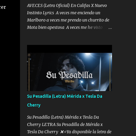
AVECES (Letra Oficial) En Califas X Nuevo
cer
Instinto Lyrics A veces me enciendo un
Marlboro a veces me prendo un churrito de
Mota bien apestosa A veces me he visto
tumbado a veces me visto como un
Licenciado como si fuera un abogado El
chiste es que hago lo que quiero pues así soy
me mandó yo tengo el control a todos yo les
paro el dedo soy hocicon un malcriado un
malandrón Que Les importa no saben nada
falsas las risas las que me miran hay gente
corriente no quieren verte subir de level
trucha mis plebes Música A veces me pongo
Su Pesadilla (Letra) Mérida x Tesla Da
un sombrero a veces me ven la cachucha de
Cherry
lado con la mirada siempre en alto A veces
me fajó una super o a veces me fajó una
Su Pesadilla (Letra) Mérida x Tesla Da
Glock siempre armado todas las
Cherry LETRA Su Pesadilla de Mérida x
generaciones yo traigo El chiste es que hago
Tesla Da Cherry ❌⭐Ya disponible la letra de