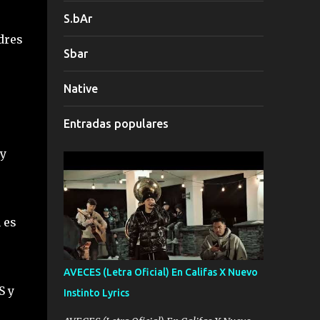
S.bAr
dres
Sbar
Native
Entradas populares
uy
 es
AVECES (Letra Oficial) En Califas X Nuevo
S y
Instinto Lyrics