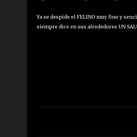
Ya se despide el FELINO muy fino y sen
siempre dice en sus alrededores UN S
C
o
m