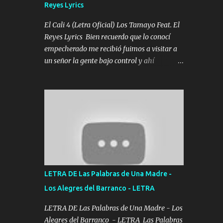
Reyes Lyrics
Tomense un buen trago Y así es como
empezamos los versos que voy cantando
El Cali 4 (Letra Oficial) Los Tamayo Feat. El
(Music) A vido alta y bajas La carreta se
Reyes Lyrics Bien recuerdo que lo conocí
atora Pero nunca le aflojamos Ya me han
empecherado me recibió fuimos a visitar a
pasado cosas Y aunque ustedes no sepan
un señor la gente bajo control y ahí
Pero la vida es muy corta Hay que echarle
empezamos los versos pa anotar el corridón
chingazos Y seguir trabajando porque nada
Y en la escuelita con mi carnal y a Cuervito
es...
mandó a saludar la bergacera del Alamar
pensó no llegó al final y aquí se cumplen las
reglas no secuestr0 no r0bar De La C giró la
orden nos comanda el doble P bien firmes
con Alto PRIETO y la camisa es color Verde y
peleam0s la Bandera por todita a la ciudad
con los drones patrullando la Frontera De
LETRA DE Las Palabras de Una Madre -
Tijuana Bulevares Bellas Artes me ve en las
Los Alegres del Barranco - LETRA
blancas ya hace falta mi APA FLACO verde
se le extraña pa que sepan Aquí Pura GENTE
LETRA DE Las Palabras de Una Madre - Los
DE LA RANA 🐸 POR CLAVE ES EL CALI 4
Alegres del Barranco - LETRA Las Palabras