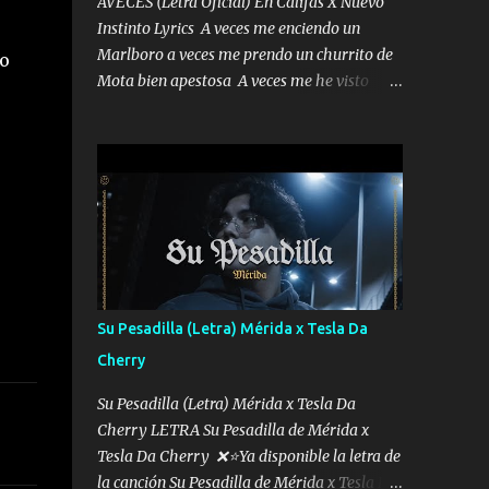
AVECES (Letra Oficial) En Califas X Nuevo
Instinto Lyrics A veces me enciendo un
Marlboro a veces me prendo un churrito de
o
Mota bien apestosa A veces me he visto
tumbado a veces me visto como un
Licenciado como si fuera un abogado El
chiste es que hago lo que quiero pues así soy
me mandó yo tengo el control a todos yo les
paro el dedo soy hocicon un malcriado un
malandrón Que Les importa no saben nada
falsas las risas las que me miran hay gente
corriente no quieren verte subir de level
trucha mis plebes Música A veces me pongo
Su Pesadilla (Letra) Mérida x Tesla Da
un sombrero a veces me ven la cachucha de
Cherry
lado con la mirada siempre en alto A veces
me fajó una super o a veces me fajó una
Su Pesadilla (Letra) Mérida x Tesla Da
Glock siempre armado todas las
Cherry LETRA Su Pesadilla de Mérida x
generaciones yo traigo El chiste es que hago
Tesla Da Cherry ❌⭐Ya disponible la letra de
lo que quiero pues así soy me mandó yo
la canción Su Pesadilla de Mérida x Tesla Da