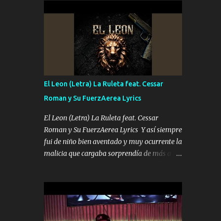
conciertos más que llenar Se mueven solo
Es el DOS de los HERMANOS un cerebro 🧠
por el interés P...
inteligente junto con su hermano el TRES
blindado el Estado tiene andan ESPERANDO
al UNO QUE PRONTO ESTARÁ PRESENTE
Que no falten las bucanas ni tampoco las
mujeres porque es platica de grandes por eso
hay que estar alegres doy las instrucciones
El Leon (Letra) La Ruleta feat. Cessar
para atender los deberes Música Si es que
Roman y Su FuerzAerea Lyrics
salta algún problema de confianza tengo
gente ahí está el Hombre Cuarenta y
El Leon (Letra) La Ruleta feat. Cessar
también Pariente 7 arreglan cualquier
Roman y Su FuerzAerea Lyrics Y así siempre
problema no más es cuestión que ordené
fui de niño bien aventado y muy ocurrente la
NOS HACE FALTA UN HERMANO DE CLAVE
malicia que cargaba sorprendía de más a la
ERA EL 24 SIEMPRE FUE UN HOMBRE
gente Este león ya está curtido en selva de
VALIENTE POR ALGO M'URIÓ PELEAND0
asfalto y ando en los veinte 20 claro son mis
SIEMPRE VIO POR LA FAMILIA PARA QUE
años Leon mi clave por si hay pendiente
SIGA EL LEGADO Es el DOS de los
Tranquilo me la navego ando en lo mío sin
HERMANOS un cerebro inteligente y com...
ni un pendiente si hay problemas lo