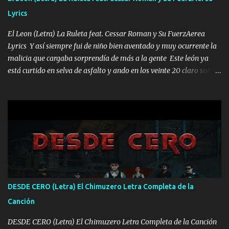
HOMBRE VALIENTE POR ALGO M'URIÓ PELEAND0 SIEMPRE
Lyrics
VIO POR LA FAMILIA PARA QUE SIGA EL LEGADO Es el DOS de
los HERMANOS un cerebro inteligente y com...
El Leon (Letra) La Ruleta feat. Cessar Roman y Su FuerzAerea
Lyrics Y así siempre fui de niño bien aventado y muy ocurrente la
malicia que cargaba sorprendía de más a la gente Este león ya
está curtido en selva de asfalto y ando en los veinte 20 claro son
mis años Leon mi clave por si hay pendiente Tranquilo me la
navego ando en lo mío sin ni un pendiente si hay problemas lo
arreglamos padrino yo brincó en caliente Y No me paran aquí hay
pa más pues hay charola les voy a dar hasta topar pues no hay de
otra Música Surcando bien mi camino voy por mi línea no veo a
los lados aquel que no corre vuela no se me duerm voy chicoteado
Ya pasé varias hazañas ya tienen rato que me agarran el colmillo
de este León los estatales no sé esperaron Al tiro esta la PrimiZa
también la nueve que cargo al lado doy la mano al que su amigo y
DESDE CERO (Letra) El Chimuzero Letra Completa de la
al traicionero damos pa abajo Y No me paran aquí hay pa más
Canción
pues hay charola les voy a dar hasta topar pues no hay de otra...
DESDE CERO (Letra) El Chimuzero Letra Completa de la Canción