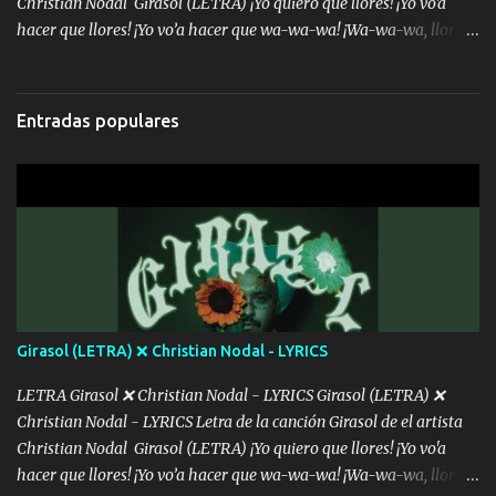
Christian Nodal Girasol (LETRA) ¡Yo quiero que llores! ¡Yo vo'a
hacer que llores! ¡Yo vo’a hacer que wa-wa-wa! ¡Wa-wa-wa, llores!
Hoy me levanté bromista y me tienes que aguantar No quiero
bromear contigo, de ti quiero bromear Tú eres un chiste, cabrón,
cada que intentas cantar Cada que intentas rapear, cada que
Entradas populares
intentas rimar Pobre payaso que usa a todo el mundo pa' conectar
con la gente Dices "Latino Gang" pero pisas a to'a tu gente Pa’ dar
mensajes, m'ijo, hay quе ser coherentеs Si tú no eres artista, al
menos se prudente Hoy me sabe a mierda, traigo un Balvin en los
dientes Por falta de empatía le toca ser resiliente ¿Acaso eres
consciente de los followers que mueves? Parcerito, abre los ojos y
ve el poder que tienes Otro chiste malo son los nombres de tus
álbum's "José, vibras colores con la energía del diablo " ¿Si ...
Girasol (LETRA) ❌ Christian Nodal - LYRICS
LETRA Girasol ❌ Christian Nodal - LYRICS Girasol (LETRA) ❌
Christian Nodal - LYRICS Letra de la canción Girasol de el artista
Christian Nodal Girasol (LETRA) ¡Yo quiero que llores! ¡Yo vo'a
hacer que llores! ¡Yo vo’a hacer que wa-wa-wa! ¡Wa-wa-wa, llores!