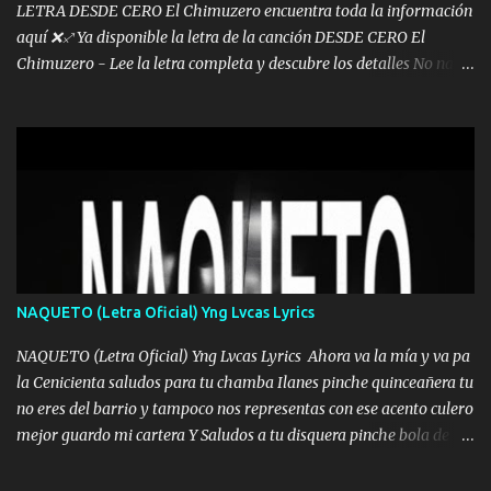
LETRA DESDE CERO El Chimuzero encuentra toda la información
aquí ❌♐ Ya disponible la letra de la canción DESDE CERO El
Chimuzero - Lee la letra completa y descubre los detalles No nací
en cuna de oro , Pero Andamos Firmes Buscando el Billete. Cómo
Vengo desde Cero Se que Solo Plata. No es lo Suficiente, Soy De
muy Pocos amigos los que están conmigo las Gracias por todo , Mi
Mesa será Compartida con los que Estuvieron Cuando estuve Solo.
❌ www.elnorteduro.com ❌ Yo No limito los Sueños , si no existe
Uno pues Hallamos Modos , Si me caigo me Levanto, Aprendo Del
Error Y me sacudo El Lodo ❌ www.elnorteduro.com ❌ El Dinero
No me falta Pero Tampoco me Estorba , Por Eso Manejo Todo
Bien Regido Por mis Normas . Aquí no Se Sufre de Ego vengo Desde
NAQUETO (Letra Oficial) Yng Lvcas Lyrics
Abajo y me costó subir Fue Con Trabajo Y Esfuerzo, Nada es
Regalado Me Super Invertir A Mí lado Una Princesa que A pesar de
NAQUETO (Letra Oficial) Yng Lvcas Lyrics Ahora va la mía y va pa
Todo Siempre a estado ahí . Hecho pa...
la Cenicienta saludos para tu chamba Ilanes pinche quinceañera tu
no eres del barrio y tampoco nos representas con ese acento culero
mejor guardo mi cartera Y Saludos a tu disquera pinche bola de
corrientes de Candela no trae nada y de música mucho menos te
robaron en tu casa y a tus padres como perros los traían