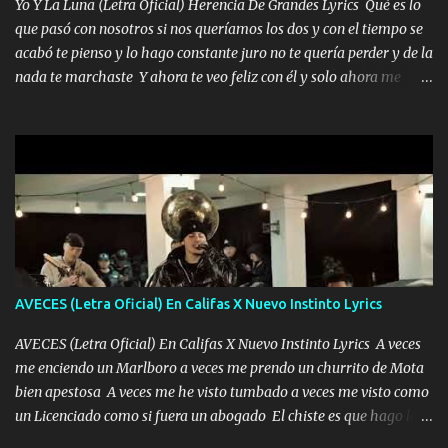
Yo Y La Luna (Letra Oficial) Herencia De Grandes Lyrics Qué es lo
fecha aún sigo vigente no soy manchado soy bueno pero si me
que pasó con nosotros si nos queríamos los dos y con el tiempo se
alteró de repente Mi carnal Abel aun lado ni uno con el otro no se
acabó te pienso y lo hago constante juro no te quería perder y de la
ha rajado pal Chinchillas un saludo y para un amigo que está en
nada te marchaste Y ahora te veo feliz con él y solo ahora me
Peñasco Me fajó una Glock al cinto y de Louis Vuitton son mis
quedé yo y la luna cantamos y por ti nos embriagamos' Quién
zapatos mi es...
sabe que será de mí si contigo fue muy feliz a lo mejor no lloro
pero muy en el fondo te adoro' Música Me muero por ir a buscarte
pero eso ya no va a pasar me perderé en la soledad Porque me
mirabas bonito si yo no fui el final feliz el final fue triste pa mí Y
duele no tenerte aquí sabiendo que moría por ti yo y la luna
cantamos y por ti nos embriagamos Quién sabe qué será de mí si
contigo fui muy feliz a lo mejor no lloró pero muy en el fondo te
adoro
AVECES (Letra Oficial) En Califas X Nuevo Instinto Lyrics
AVECES (Letra Oficial) En Califas X Nuevo Instinto Lyrics A veces
me enciendo un Marlboro a veces me prendo un churrito de Mota
bien apestosa A veces me he visto tumbado a veces me visto como
un Licenciado como si fuera un abogado El chiste es que hago lo
que quiero pues así soy me mandó yo tengo el control a todos yo