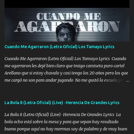
años solo pienso en ti mami no me crees se que no me crees
Música Amar me duele estoy rodeado de mujeres pero solo
quieren billetes y yo que solo ocupo verte Recuerdo echábamos
pasión en la troca tus labios besándome yo quitándote la ropa no
quiero que sea nunca con otra yo quiero llevarte a la Luna y si
quieres en ese momento te pido que seas mi esposa Chingada
madre no quiero dejar de tenerte no ayuda la p'uta loquera y al
Cuando Me Agarraron (Letra Oficial) Los Tamayo Lyrics
chile quisiera ser menos de ti dependiente la pinche tristeza me
encierra princesa tu sabes que nunca saldras de mi mente Ella era
Cuando Me Agarraron (Letra Oficial) Los Tamayo Lyrics Cuando
la peligro...
me agarraron les dejé bien claro que traigo camiseta puro cartel
Arellano que si estoy chavalo y casi tengo los 20 años pero los que
me cargó no son para andar jugando No me gustó la escuela pero
las libretas para el otro lado las fuimos mandando Ya nos
difamaron y nos han tachado sigue la vieja guardia y sigue bien
firme el legado que si como me llamó varios ya se han preguntado
La Bola 8 (Letra Oficial) (Live) · Herencia De Grandes Lyrics
Yo Soy El De Las Pacas Sobrino Del Brazo Armad0 Con mi Glock
La Bola 8 (Letra Oficial) (Live) · Herencia De Grandes Lyrics La
fajado y mi R terciado me van a ver allá por TJ para un licenciado
bola ocho está sobre la mesa y para que sepan hay resultado
mando un abrazo andamos al cien Choritas también Música
bueno porque aquí no hay mermas soy de palabra y de muy buen
Ando en la colonia bien acelerado traigo un M2 que nunca me ha