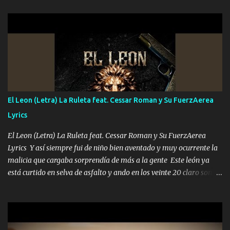
les paro el dedo soy hocicon un malcriado un malandrón Que Les
importa no saben nada falsas las risas las que me miran hay gente
corriente no quieren verte subir de level trucha mis plebes Música
A veces me pongo un sombrero a veces me ven la cachucha de lado
con la mirada siempre en alto A veces me fajó una super o a veces
me fajó una Glock siempre armado todas las generaciones yo
traigo El chiste es que hago lo que quiero pues así soy me mandó
yo tengo el control a todos yo les paro el dedo soy hocicon un
El Leon (Letra) La Ruleta feat. Cessar Roman y Su FuerzAerea
malcriado un malandrón Que Les importa no saben nada falsas
Lyrics
las risas las que me miran hay gente corriente no quieren ve...
El Leon (Letra) La Ruleta feat. Cessar Roman y Su FuerzAerea
Lyrics Y así siempre fui de niño bien aventado y muy ocurrente la
malicia que cargaba sorprendía de más a la gente Este león ya
está curtido en selva de asfalto y ando en los veinte 20 claro son
mis años Leon mi clave por si hay pendiente Tranquilo me la
navego ando en lo mío sin ni un pendiente si hay problemas lo
arreglamos padrino yo brincó en caliente Y No me paran aquí hay
pa más pues hay charola les voy a dar hasta topar pues no hay de