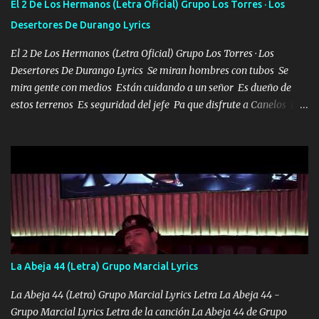
El 2 De Los Hermanos (Letra Oficial) Grupo Los Torres · Los
se ve limpio el camino nos confiamos al andar y nunca con la
Desertores De Durango Lyrics
misma piedra me vuelvo a tropezar Cuando ando de enamorado
en corto me tiró a per...
El 2 De Los Hermanos (Letra Oficial) Grupo Los Torres · Los
Desertores De Durango Lyrics Se miran hombres con tubos Se
mira gente con medios Están cuidando a un señor Es dueño de
estos terrenos Es seguridad del jefe Pa que disfrute a Canelos Es
el DOS de los HERMANOS un cerebro 🧠 inteligente junto con su
hermano el TRES blindado el Estado tiene andan ESPERANDO al
UNO QUE PRONTO ESTARÁ PRESENTE Que no falten las bucanas
ni tampoco las mujeres porque es platica de grandes por eso hay
que estar alegres doy las instrucciones para atender los deberes
Música Si es que salta algún problema de confianza tengo gente
ahí está el Hombre Cuarenta y también Pariente 7 arreglan
cualquier problema no más es cuestión que ordené NOS HACE
FALTA UN HERMANO DE CLAVE ERA EL 24 SIEMPRE FUE UN
La Abeja 44 (Letra) Grupo Marcial Lyrics
HOMBRE VALIENTE POR ALGO M'URIÓ PELEAND0 SIEMPRE
VIO POR LA FAMILIA PARA QUE SIGA EL LEGADO Es el DOS de
La Abeja 44 (Letra) Grupo Marcial Lyrics Letra La Abeja 44 -
los HERMANOS un cerebro inteligente y com...
Grupo Marcial Lyrics Letra de la canción La Abeja 44 de Grupo