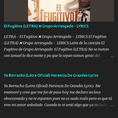
más Si te sientes sola no me llames porfa Me pongo sencible e
imagino tu sombra Clase azul es el tequila e interior la ropa Clip
cap la champagne el polvo es color rosa Me contacto un ángel eres
tú mi hermosa La que me alegra los días y sigo tomando Y
El Fugitivo (LETRA) ❌ Grupo Arriesgado - LYRICS
pensar... Que tú ya no vas a estar Pasarán... Solito me dejaras
Intentar... ...
LETRA - El Fugitivo ❌ Grupo Arriesgado - LYRICS El Fugitivo
(LETRA) ❌ Grupo Arriesgado - LYRICS Letra de la canción El
Fugitivo de Grupo Arriesgado El Fugitivo (LETRA) No se metan
con ismael lo dice meño y pa que lo sepan somos gente del
sombrero y la mayiza aquí se respeta pa los rumbos del azache
paseo tranquilo pues son mi tierra por ahí les tire una clave y del M
grande traemos la bandera 04 se oye por los radios y bien
Ya Borracho (Letra Oficial) Herencia De Grandes Lyrics
pendientes andan los chávalos la espalda me van cuidando y si se
Ya Borracho (Letra Oficial) Herencia De Grandes Lyrics Me
ofrece también peleam'os bien atentó el compa huicho la corta al
enamoré y creo que me fui de paso hoy me declaro un loco
cinto y radios colgados cuando salimos del rancho carros
obsesionado y no te espantes pues no es nada malo pero es que tú
blindándos y bien equipados no somos gente de problemas pero
eres mi amor anhelado Cuando te vi sentí algo que ya no había
defendemos muy bien nuestra tierra buena sombra nos cobija y el
aquí quise elegir por mí y me decidí por ti Y ya borracho me
mismo ranchero es el que patrocina No crean que se me ah
parqueo por tu ventana para llevarte las canciones que te encantan