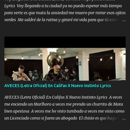
Lyrics Voy llegando a tu ciudad ya no puedo esperar más tiempo
para verte es que mata la ansiedad me muero por mirar esos ojitos
verdes Me saldré de la rutina y giraré mi vida para que tú estés en
ella como debe ser Yo sé que eres conocida que varios te tiran pero
no merecen y dile ya a tus amigas que no te presenten con más
pequeñeces Aquí estoy no dejaré que se te acerquen nadie porque
solo yo tendre el candado 🔒 del amor ❤️ Música Mil y un besos
para dar ya estando en tu ciudad no habrá quien lo detenga si las
copas van de más vayamos a un lugar y cerremos las puertas
Entre alcohol y besos se va incrementado el Fuego en esa
habitación ya no mires más el reloj Única por donde vas me curas
tú mi mal moviendo tu silueta no hay otra que te sea igual te ves
AVECES (Letra Oficial) En Califas X Nuevo Instinto Lyrics
tan especial por eso es que me tientas Aquí estoy no dejaré que se
te acerque nadie porque solo yo tendre el candado 🔒 del a...
AVECES (Letra Oficial) En Califas X Nuevo Instinto Lyrics A veces
me enciendo un Marlboro a veces me prendo un churrito de Mota
bien apestosa A veces me he visto tumbado a veces me visto como
un Licenciado como si fuera un abogado El chiste es que hago lo
que quiero pues así soy me mandó yo tengo el control a todos yo