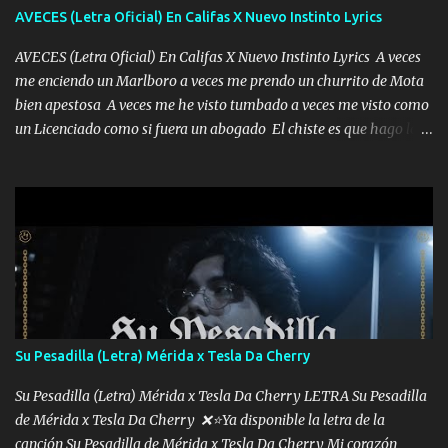
AVECES (Letra Oficial) En Califas X Nuevo Instinto Lyrics
AVECES (Letra Oficial) En Califas X Nuevo Instinto Lyrics A veces
me enciendo un Marlboro a veces me prendo un churrito de Mota
bien apestosa A veces me he visto tumbado a veces me visto como
un Licenciado como si fuera un abogado El chiste es que hago lo
que quiero pues así soy me mandó yo tengo el control a todos yo
les paro el dedo soy hocicon un malcriado un malandrón Que Les
importa no saben nada falsas las risas las que me miran hay gente
corriente no quieren verte subir de level trucha mis plebes Música
A veces me pongo un sombrero a veces me ven la cachucha de lado
con la mirada siempre en alto A veces me fajó una super o a veces
me fajó una Glock siempre armado todas las generaciones yo
traigo El chiste es que hago lo que quiero pues así soy me mandó
yo tengo el control a todos yo les paro el dedo soy hocicon un
Su Pesadilla (Letra) Mérida x Tesla Da Cherry
malcriado un malandrón Que Les importa no saben nada falsas
las risas las que me miran hay gente corriente no quieren ve...
Su Pesadilla (Letra) Mérida x Tesla Da Cherry LETRA Su Pesadilla
de Mérida x Tesla Da Cherry ❌⭐Ya disponible la letra de la
canción Su Pesadilla de Mérida x Tesla Da Cherry Mi corazón