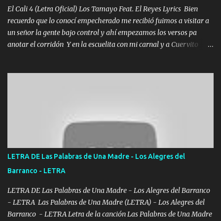
El Cali 4 (Letra Oficial) Los Tamayo Feat. El Reyes Lyrics Bien
recuerdo que lo conocí empecherado me recibió fuimos a visitar a
un señor la gente bajo control y ahí empezamos los versos pa
anotar el corridón Y en la escuelita con mi carnal y a Cuervito
mandó a saludar la bergacera del Alamar pensó no llegó al final y
aquí se cumplen las reglas no secuestr0 no r0bar De La C giró la
orden nos comanda el doble P bien firmes con Alto PRIETO y la
camisa es color Verde y peleam0s la Bandera por todita a la ciudad
con los drones patrullando la Frontera De Tijuana Bulevares
Bellas Artes me ve en las blancas ya hace falta mi APA FLACO
verde se le extraña pa que sepan Aquí Pura GENTE DE LA RANA 🐸
POR CLAVE ES EL CALI 4 EN LA CIUDAD TIJUANA Música Al
tirante andamos mi carnal atento a cualquier necesidad no porque
LETRA DE Las Palabras de Una Madre - Los Alegres del
se ve limpio el camino nos confiamos al andar y nunca con la
Barranco - LETRA
misma piedra me vuelvo a tropezar Cuando ando de enamorado
en corto me tiró a per...
LETRA DE Las Palabras de Una Madre - Los Alegres del Barranco
- LETRA Las Palabras de Una Madre (LETRA) - Los Alegres del
Barranco - LETRA Letra de la canción Las Palabras de Una Madre