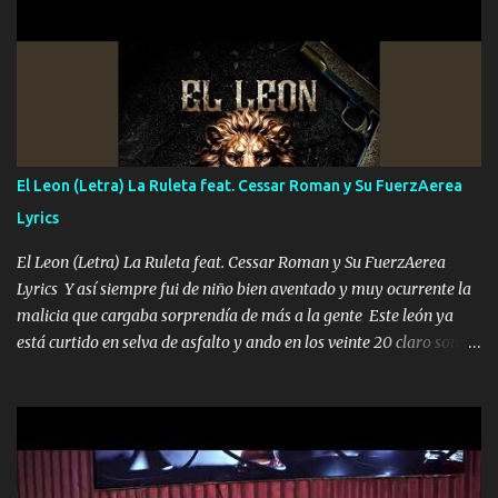
UNO QUE PRONTO ESTARÁ PRESENTE Que no falten las bucanas
ni tampoco las mujeres porque es platica de grandes por eso hay
que estar alegres doy las instrucciones para atender los deberes
Música Si es que salta algún problema de confianza tengo gente
ahí está el Hombre Cuarenta y también Pariente 7 arreglan
cualquier problema no más es cuestión que ordené NOS HACE
FALTA UN HERMANO DE CLAVE ERA EL 24 SIEMPRE FUE UN
El Leon (Letra) La Ruleta feat. Cessar Roman y Su FuerzAerea
HOMBRE VALIENTE POR ALGO M'URIÓ PELEAND0 SIEMPRE
Lyrics
VIO POR LA FAMILIA PARA QUE SIGA EL LEGADO Es el DOS de
los HERMANOS un cerebro inteligente y com...
El Leon (Letra) La Ruleta feat. Cessar Roman y Su FuerzAerea
Lyrics Y así siempre fui de niño bien aventado y muy ocurrente la
malicia que cargaba sorprendía de más a la gente Este león ya
está curtido en selva de asfalto y ando en los veinte 20 claro son
mis años Leon mi clave por si hay pendiente Tranquilo me la
navego ando en lo mío sin ni un pendiente si hay problemas lo
arreglamos padrino yo brincó en caliente Y No me paran aquí hay
pa más pues hay charola les voy a dar hasta topar pues no hay de
otra Música Surcando bien mi camino voy por mi línea no veo a