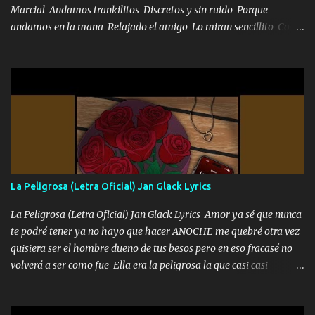
Marcial Andamos trankilitos Discretos y sin ruido Porque
andamos en la mana Relajado el amigo Lo miran sencillito Con
una Glock bien fajada Lo miran relajado La vida disfrutando Y la
gente siempre criticando Nos miran algo bueno Ya sera ropa,
diamante lo que me cuelgan en el cuello (Chorus) Y cuando
coronamos Se jala los marciales Y sus guitarras ya van sonando
Un gallardo me prendo Para agarrar el vuelo y la mente y
tranquilizando Tomense un buen trago Y así es como empezamos
los versos que voy cantando (Music) A vido alta y bajas La carreta
se atora Pero nunca le aflojamos Ya me han pasado cosas Y
aunque ustedes no sepan Pero la vida es muy corta Hay que
La Peligrosa (Letra Oficial) Jan Glack Lyrics
echarle chingazos Y seguir trabajando porque nada es...
La Peligrosa (Letra Oficial) Jan Glack Lyrics Amor ya sé que nunca
te podré tener ya no hayo que hacer ANOCHE me quebré otra vez
quisiera ser el hombre dueño de tus besos pero en eso fracasé no
volverá a ser como fue Ella era la peligrosa la que casi casi
convertí en mi esposa la que no importaba si llegaba tarde se
ponía contenta con un par de rosas Y aunque pasen cien años cien