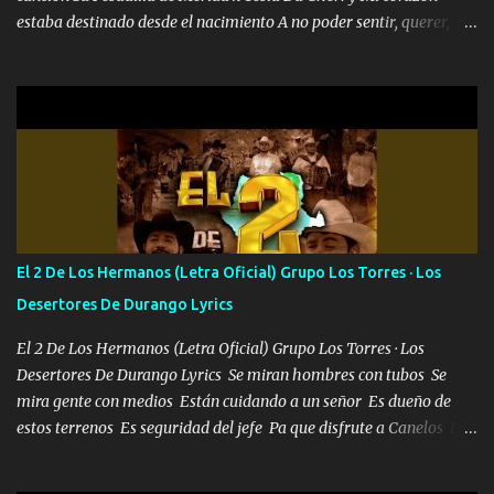
estaba destinado desde el nacimiento A no poder sentir, querer,
confiar y amar Soñaba con llegar a ser como uno más del resto
Pero aunque lo intentara nunca iba a cambiar Y no estaba viendo
Que al frente tenía la respuesta Ahora ya lo entiendo Pero habrán
algunas que no lo entiendan Porque ahora soy su pesadilla, lo sé
Soy yo la octava maravilla, no lo niegues Tengo de rodillas a otras
cien Y por más que quieran no me detienen Soy yo la mente que
más brilla, lo ves Pa' mi la vida es tan sencilla No lo entenderías en
tu vida, y está bien Porque lo que tengo nadie lo tiene Una me está
escribiendo y la otra me va a llamar Quiere que vaya a verla y que
El 2 De Los Hermanos (Letra Oficial) Grupo Los Torres · Los
la invite a cenar Otras más me están pidiendo que las saque a
Desertores De Durango Lyrics
bailar Pero es que tengo un par de conciertos más que llenar Se
mueven solo por el interés P...
El 2 De Los Hermanos (Letra Oficial) Grupo Los Torres · Los
Desertores De Durango Lyrics Se miran hombres con tubos Se
mira gente con medios Están cuidando a un señor Es dueño de
estos terrenos Es seguridad del jefe Pa que disfrute a Canelos Es
el DOS de los HERMANOS un cerebro 🧠 inteligente junto con su
hermano el TRES blindado el Estado tiene andan ESPERANDO al