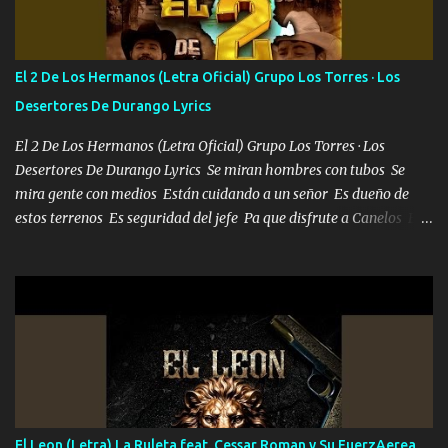
repleta de presidentes la bolsa estoy en mi pic si no se han dado
cuenta chequeen gráficas del kitch
El 2 De Los Hermanos (Letra Oficial) Grupo Los Torres · Los
Desertores De Durango Lyrics
El 2 De Los Hermanos (Letra Oficial) Grupo Los Torres · Los
Desertores De Durango Lyrics Se miran hombres con tubos Se
mira gente con medios Están cuidando a un señor Es dueño de
estos terrenos Es seguridad del jefe Pa que disfrute a Canelos Es
el DOS de los HERMANOS un cerebro 🧠 inteligente junto con su
hermano el TRES blindado el Estado tiene andan ESPERANDO al
UNO QUE PRONTO ESTARÁ PRESENTE Que no falten las bucanas
ni tampoco las mujeres porque es platica de grandes por eso hay
que estar alegres doy las instrucciones para atender los deberes
Música Si es que salta algún problema de confianza tengo gente
ahí está el Hombre Cuarenta y también Pariente 7 arreglan
cualquier problema no más es cuestión que ordené NOS HACE
FALTA UN HERMANO DE CLAVE ERA EL 24 SIEMPRE FUE UN
El Leon (Letra) La Ruleta feat. Cessar Roman y Su FuerzAerea