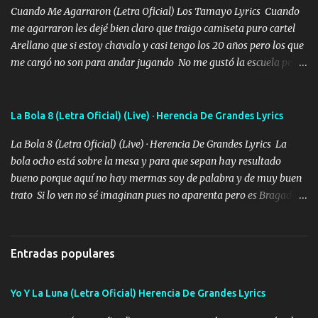
Cuando Me Agarraron (Letra Oficial) Los Tamayo Lyrics Cuando
me agarraron les dejé bien claro que traigo camiseta puro cartel
Arellano que si estoy chavalo y casi tengo los 20 años pero los que
me cargó no son para andar jugando No me gustó la escuela pero
las libretas para el otro lado las fuimos mandando Ya nos
difamaron y nos han tachado sigue la vieja guardia y sigue bien
firme el legado que si como me llamó varios ya se han preguntado
La Bola 8 (Letra Oficial) (Live) · Herencia De Grandes Lyrics
Yo Soy El De Las Pacas Sobrino Del Brazo Armad0 Con mi Glock
La Bola 8 (Letra Oficial) (Live) · Herencia De Grandes Lyrics La
fajado y mi R terciado me van a ver allá por TJ para un licenciado
bola ocho está sobre la mesa y para que sepan hay resultado
mando un abrazo andamos al cien Choritas también Música
bueno porque aquí no hay mermas soy de palabra y de muy buen
Ando en la colonia bien acelerado traigo un M2 que nunca me ha
trato Si lo ven no sé imaginan pues no aparenta pero es Bragado a
fallado para mi compadre mandó un fuerte abrazo también al
cualquiera lo saluda que dice mi toro como ha estado No soy de
Especial sabe que lo apreciamos En los mejores antros me verán
muchos amigos los que yo tengo ya están contados mi familia es
tomando con mujeres hermosas y botellas destapando siempre
lo primero que cualquier cosa es un gran regalo Siempre me van a
bien cuidado bien atrabancado y a los que me conocen ya saben de
Entradas populares
ver solo más no ando solo ai ta el aparato con cargador extendido
lo que hablo Entre lob...
para lucirlo yo aquí lo calmo Y mis collares me dan protección me
Yo Y La Luna (Letra Oficial) Herencia De Grandes Lyrics
cuidan los santos y mi Dios cada día con mas ganas le doy todo
por un futuro mejor Música Empecé desde los trece y hasta la