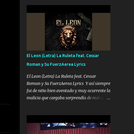
seguridad del jefe Pa que disfrute a Canelos
conciertos más que llenar Se mueven solo
Es el DOS de los HERMANOS un cerebro 🧠
por el interés P...
inteligente junto con su hermano el TRES
blindado el Estado tiene andan ESPERANDO
al UNO QUE PRONTO ESTARÁ PRESENTE
Que no falten las bucanas ni tampoco las
mujeres porque es platica de grandes por eso
hay que estar alegres doy las instrucciones
El Leon (Letra) La Ruleta feat. Cessar
para atender los deberes Música Si es que
Roman y Su FuerzAerea Lyrics
salta algún problema de confianza tengo
gente ahí está el Hombre Cuarenta y
El Leon (Letra) La Ruleta feat. Cessar
también Pariente 7 arreglan cualquier
Roman y Su FuerzAerea Lyrics Y así siempre
problema no más es cuestión que ordené
fui de niño bien aventado y muy ocurrente la
NOS HACE FALTA UN HERMANO DE CLAVE
malicia que cargaba sorprendía de más a la
ERA EL 24 SIEMPRE FUE UN HOMBRE
gente Este león ya está curtido en selva de
VALIENTE POR ALGO M'URIÓ PELEAND0
asfalto y ando en los veinte 20 claro son mis
SIEMPRE VIO POR LA FAMILIA PARA QUE
años Leon mi clave por si hay pendiente
SIGA EL LEGADO Es el DOS de los
Tranquilo me la navego ando en lo mío sin
HERMANOS un cerebro inteligente y com...
ni un pendiente si hay problemas lo