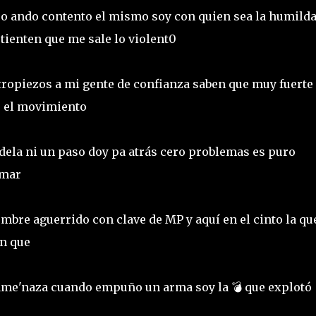
mpo ando contento el mismo soy con quien sea la humild
tienten que me sale lo violent0
 tropiezos a mi gente de confianza saben que muy fuerte 
re el movimiento
dela ni un paso doy pa atrás cero problemas es puro
 mar
bre aguerrido con clave de MP y aquí en el cinto la qu
on que
 ame'naza cuando empuño un arma soy la 💣 que explotó