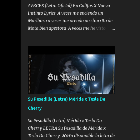
AVECES (Letra Oficial) En Califas X Nuevo
Instinto Lyrics A veces me enciendo un
Marlboro a veces me prendo un churrito de
Mota bien apestosa A veces me he visto
tumbado a veces me visto como un
Licenciado como si fuera un abogado El
chiste es que hago lo que quiero pues así soy
me mandó yo tengo el control a todos yo les
paro el dedo soy hocicon un malcriado un
malandrón Que Les importa no saben nada
falsas las risas las que me miran hay gente
corriente no quieren verte subir de level
trucha mis plebes Música A veces me pongo
Su Pesadilla (Letra) Mérida x Tesla Da
un sombrero a veces me ven la cachucha de
Cherry
lado con la mirada siempre en alto A veces
me fajó una super o a veces me fajó una
Su Pesadilla (Letra) Mérida x Tesla Da
Glock siempre armado todas las
Cherry LETRA Su Pesadilla de Mérida x
generaciones yo traigo El chiste es que hago
Tesla Da Cherry ❌⭐Ya disponible la letra de