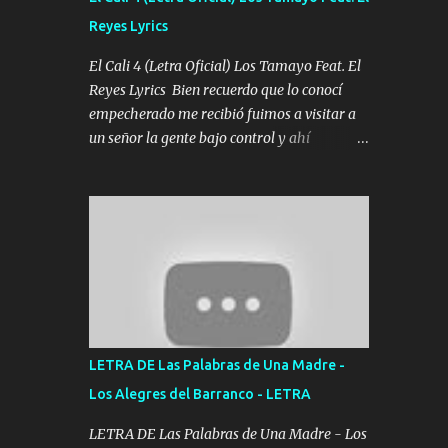
agarrar el vuelo y la mente y tranquilizando
Reyes Lyrics
Tomense un buen trago Y así es como
empezamos los versos que voy cantando
El Cali 4 (Letra Oficial) Los Tamayo Feat. El
(Music) A vido alta y bajas La carreta se
Reyes Lyrics Bien recuerdo que lo conocí
atora Pero nunca le aflojamos Ya me han
empecherado me recibió fuimos a visitar a
pasado cosas Y aunque ustedes no sepan
un señor la gente bajo control y ahí
Pero la vida es muy corta Hay que echarle
empezamos los versos pa anotar el corridón
chingazos Y seguir trabajando porque nada
Y en la escuelita con mi carnal y a Cuervito
es...
mandó a saludar la bergacera del Alamar
pensó no llegó al final y aquí se cumplen las
reglas no secuestr0 no r0bar De La C giró la
orden nos comanda el doble P bien firmes
con Alto PRIETO y la camisa es color Verde y
peleam0s la Bandera por todita a la ciudad
con los drones patrullando la Frontera De
LETRA DE Las Palabras de Una Madre -
Tijuana Bulevares Bellas Artes me ve en las
Los Alegres del Barranco - LETRA
blancas ya hace falta mi APA FLACO verde
se le extraña pa que sepan Aquí Pura GENTE
LETRA DE Las Palabras de Una Madre - Los