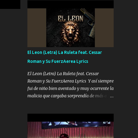
conciertos más que llenar Se mueven solo
Es el DOS de los HERMANOS un cerebro 🧠
por el interés P...
inteligente junto con su hermano el TRES
blindado el Estado tiene andan ESPERANDO
al UNO QUE PRONTO ESTARÁ PRESENTE
Que no falten las bucanas ni tampoco las
mujeres porque es platica de grandes por eso
hay que estar alegres doy las instrucciones
El Leon (Letra) La Ruleta feat. Cessar
para atender los deberes Música Si es que
Roman y Su FuerzAerea Lyrics
salta algún problema de confianza tengo
gente ahí está el Hombre Cuarenta y
El Leon (Letra) La Ruleta feat. Cessar
también Pariente 7 arreglan cualquier
Roman y Su FuerzAerea Lyrics Y así siempre
problema no más es cuestión que ordené
fui de niño bien aventado y muy ocurrente la
NOS HACE FALTA UN HERMANO DE CLAVE
malicia que cargaba sorprendía de más a la
ERA EL 24 SIEMPRE FUE UN HOMBRE
gente Este león ya está curtido en selva de
VALIENTE POR ALGO M'URIÓ PELEAND0
asfalto y ando en los veinte 20 claro son mis
SIEMPRE VIO POR LA FAMILIA PARA QUE
años Leon mi clave por si hay pendiente
SIGA EL LEGADO Es el DOS de los
Tranquilo me la navego ando en lo mío sin
HERMANOS un cerebro inteligente y com...
ni un pendiente si hay problemas lo