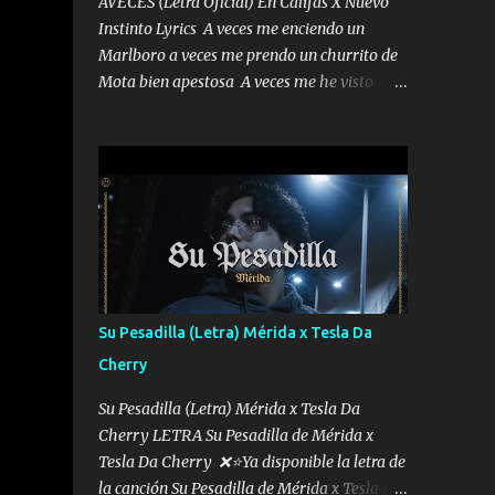
AVECES (Letra Oficial) En Califas X Nuevo
Instinto Lyrics A veces me enciendo un
Marlboro a veces me prendo un churrito de
Mota bien apestosa A veces me he visto
tumbado a veces me visto como un
Licenciado como si fuera un abogado El
chiste es que hago lo que quiero pues así soy
me mandó yo tengo el control a todos yo les
paro el dedo soy hocicon un malcriado un
malandrón Que Les importa no saben nada
falsas las risas las que me miran hay gente
corriente no quieren verte subir de level
trucha mis plebes Música A veces me pongo
Su Pesadilla (Letra) Mérida x Tesla Da
un sombrero a veces me ven la cachucha de
Cherry
lado con la mirada siempre en alto A veces
me fajó una super o a veces me fajó una
Su Pesadilla (Letra) Mérida x Tesla Da
Glock siempre armado todas las
Cherry LETRA Su Pesadilla de Mérida x
generaciones yo traigo El chiste es que hago
Tesla Da Cherry ❌⭐Ya disponible la letra de
lo que quiero pues así soy me mandó yo
la canción Su Pesadilla de Mérida x Tesla Da