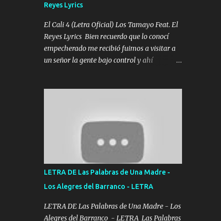
Reyes Lyrics
Tomense un buen trago Y así es como
empezamos los versos que voy cantando
El Cali 4 (Letra Oficial) Los Tamayo Feat. El
(Music) A vido alta y bajas La carreta se
Reyes Lyrics Bien recuerdo que lo conocí
atora Pero nunca le aflojamos Ya me han
empecherado me recibió fuimos a visitar a
pasado cosas Y aunque ustedes no sepan
un señor la gente bajo control y ahí
Pero la vida es muy corta Hay que echarle
empezamos los versos pa anotar el corridón
chingazos Y seguir trabajando porque nada
Y en la escuelita con mi carnal y a Cuervito
es...
mandó a saludar la bergacera del Alamar
pensó no llegó al final y aquí se cumplen las
reglas no secuestr0 no r0bar De La C giró la
orden nos comanda el doble P bien firmes
con Alto PRIETO y la camisa es color Verde y
peleam0s la Bandera por todita a la ciudad
con los drones patrullando la Frontera De
LETRA DE Las Palabras de Una Madre -
Tijuana Bulevares Bellas Artes me ve en las
Los Alegres del Barranco - LETRA
blancas ya hace falta mi APA FLACO verde
se le extraña pa que sepan Aquí Pura GENTE
LETRA DE Las Palabras de Una Madre - Los
DE LA RANA 🐸 POR CLAVE ES EL CALI 4
Alegres del Barranco - LETRA Las Palabras