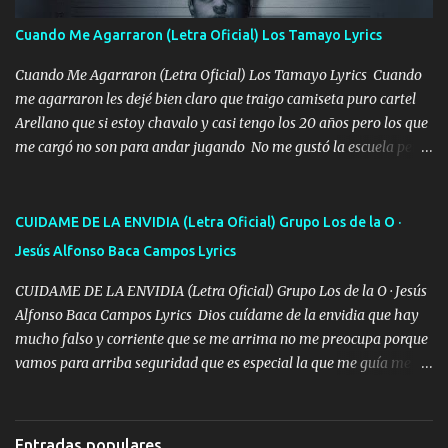
madre no quiero dejar de tenerte no ayuda la p'uta loquera y al
Cuando Me Agarraron (Letra Oficial) Los Tamayo Lyrics
chile quisiera ser menos de ti dependiente la pinche tristeza me
encierra princesa tu sabes que nunca saldras de mi mente Ella era
Cuando Me Agarraron (Letra Oficial) Los Tamayo Lyrics Cuando
la peligro...
me agarraron les dejé bien claro que traigo camiseta puro cartel
Arellano que si estoy chavalo y casi tengo los 20 años pero los que
me cargó no son para andar jugando No me gustó la escuela pero
las libretas para el otro lado las fuimos mandando Ya nos
difamaron y nos han tachado sigue la vieja guardia y sigue bien
firme el legado que si como me llamó varios ya se han preguntado
CUIDAME DE LA ENVIDIA (Letra Oficial) Grupo Los de la O ·
Yo Soy El De Las Pacas Sobrino Del Brazo Armad0 Con mi Glock
Jesús Alfonso Baca Campos Lyrics
fajado y mi R terciado me van a ver allá por TJ para un licenciado
mando un abrazo andamos al cien Choritas también Música
CUIDAME DE LA ENVIDIA (Letra Oficial) Grupo Los de la O · Jesús
Ando en la colonia bien acelerado traigo un M2 que nunca me ha
Alfonso Baca Campos Lyrics Dios cuídame de la envidia que hay
fallado para mi compadre mandó un fuerte abrazo también al
mucho falso y corriente que se me arrima no me preocupa porque
Especial sabe que lo apreciamos En los mejores antros me verán
vamos para arriba seguridad que es especial la que me guía me
tomando con mujeres hermosas y botellas destapando siempre
cuida mi vida Una cinco siete negro el chanate mi gente siempre al
bien cuidado bien atrabancado y a los que me conocen ya saben de
pendiente seis el blindaje me protege de la muerte donde me paro
lo que hablo Entre lob...
yo soy gente con la gente corrientes les busco la frente Ya me ha
Entradas populares