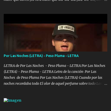
Hoy me levanté bromista y me tienes que aguantar No quiero
bromear contigo, de ti quiero bromear Tú eres un chiste, cabrón,
cada que intentas cantar Cada que intentas rapear, cada que
intentas rimar Pobre payaso que usa a todo el mundo pa' conectar
con la gente Dices "Latino Gang" pero pisas a to'a tu gente Pa’ dar
mensajes, m'ijo, hay quе ser coherentеs Si tú no eres artista, al
menos se prudente Hoy me sabe a mierda, traigo un Balvin en los
dientes Por falta de empatía le toca ser resiliente ¿Acaso eres
consciente de los followers que mueves? Parcerito, abre los ojos y
Por Las Noches (LETRA) - Peso Pluma - LETRA
ve el poder que tienes Otro chiste malo son los nombres de tus
álbum's "José, vibras colores con la energía del diablo " ¿Si ...
LETRA de Por Las Noches - Peso Pluma - LETRA Por Las Noches
(LETRA) - Peso Pluma - LETRA Letra de la canción Por Las
Noches de Peso Pluma Por Las Noches (LETRA) Cuando por las
noches recordaba todo El olor de aquel perfume sobre todo Las
sábanas blancas donde te escondías dentro. Eres intocable como
joya de oro Esas piernas largas esconderme yo solo Y tus ojos
grandes me perdí en un laberinto. Y pensar... Que tú ya no vas a
estár Pasarán... Solito me dejaras Intentar... Solo un beso y tú te vas