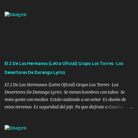
confiar y amar Soñaba con llegar a ser como uno más del resto
Pero aunque lo intentara nunca iba a cambiar Y no estaba viendo
Que al frente tenía la respuesta Ahora ya lo entiendo Pero habrán
algunas que no lo entiendan Porque ahora soy su pesadilla, lo sé
Soy yo la octava maravilla, no lo niegues Tengo de rodillas a otras
cien Y por más que quieran no me detienen Soy yo la mente que
más brilla, lo ves Pa' mi la vida es tan sencilla No lo entenderías en
tu vida, y está bien Porque lo que tengo nadie lo tiene Una me está
escribiendo y la otra me va a llamar Quiere que vaya a verla y que
El 2 De Los Hermanos (Letra Oficial) Grupo Los Torres · Los
la invite a cenar Otras más me están pidiendo que las saque a
Desertores De Durango Lyrics
bailar Pero es que tengo un par de conciertos más que llenar Se
mueven solo por el interés P...
El 2 De Los Hermanos (Letra Oficial) Grupo Los Torres · Los
Desertores De Durango Lyrics Se miran hombres con tubos Se
mira gente con medios Están cuidando a un señor Es dueño de
estos terrenos Es seguridad del jefe Pa que disfrute a Canelos Es
el DOS de los HERMANOS un cerebro 🧠 inteligente junto con su
hermano el TRES blindado el Estado tiene andan ESPERANDO al
UNO QUE PRONTO ESTARÁ PRESENTE Que no falten las bucanas
ni tampoco las mujeres porque es platica de grandes por eso hay