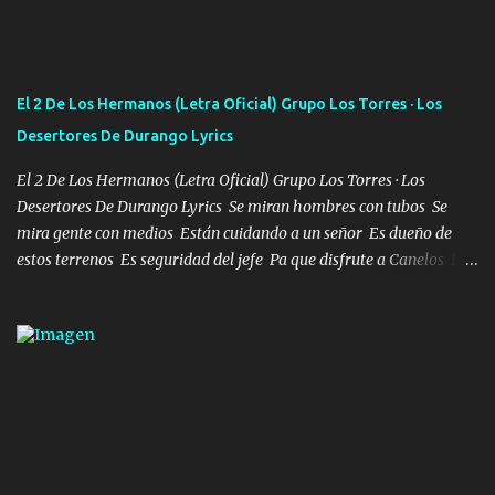
Francia ropa de 100.000 bolas Louis vuitton es mi fragancia
repleta de presidentes la bolsa estoy en mi pic si no se han dado
cuenta chequeen gráficas del kitch
El 2 De Los Hermanos (Letra Oficial) Grupo Los Torres · Los
Desertores De Durango Lyrics
El 2 De Los Hermanos (Letra Oficial) Grupo Los Torres · Los
Desertores De Durango Lyrics Se miran hombres con tubos Se
mira gente con medios Están cuidando a un señor Es dueño de
estos terrenos Es seguridad del jefe Pa que disfrute a Canelos Es
el DOS de los HERMANOS un cerebro 🧠 inteligente junto con su
hermano el TRES blindado el Estado tiene andan ESPERANDO al
UNO QUE PRONTO ESTARÁ PRESENTE Que no falten las bucanas
ni tampoco las mujeres porque es platica de grandes por eso hay
que estar alegres doy las instrucciones para atender los deberes
Música Si es que salta algún problema de confianza tengo gente
ahí está el Hombre Cuarenta y también Pariente 7 arreglan
cualquier problema no más es cuestión que ordené NOS HACE