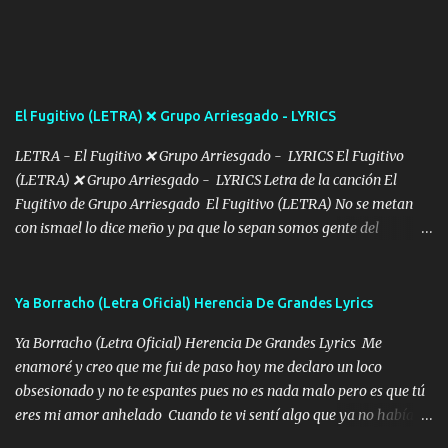
De mi vida... Cómo tú no hay nadie más No hay nadie
más Si te sientes sola no me llames porfa Me pongo sencible e
imagino tu sombra Clase azul es el tequila e interior la ropa Clip
cap la champagne el polvo es color rosa Me contacto un ángel eres
tú mi hermosa La que me alegra los días y sigo tomando Y
El Fugitivo (LETRA) ❌ Grupo Arriesgado - LYRICS
pensar... Que tú ya no vas a estar Pasarán... Solito me dejaras
Intentar... ...
LETRA - El Fugitivo ❌ Grupo Arriesgado - LYRICS El Fugitivo
(LETRA) ❌ Grupo Arriesgado - LYRICS Letra de la canción El
Fugitivo de Grupo Arriesgado El Fugitivo (LETRA) No se metan
con ismael lo dice meño y pa que lo sepan somos gente del
sombrero y la mayiza aquí se respeta pa los rumbos del azache
paseo tranquilo pues son mi tierra por ahí les tire una clave y del M
grande traemos la bandera 04 se oye por los radios y bien
Ya Borracho (Letra Oficial) Herencia De Grandes Lyrics
pendientes andan los chávalos la espalda me van cuidando y si se
Ya Borracho (Letra Oficial) Herencia De Grandes Lyrics Me
ofrece también peleam'os bien atentó el compa huicho la corta al
enamoré y creo que me fui de paso hoy me declaro un loco
cinto y radios colgados cuando salimos del rancho carros
obsesionado y no te espantes pues no es nada malo pero es que tú
blindándos y bien equipados no somos gente de problemas pero
eres mi amor anhelado Cuando te vi sentí algo que ya no había
defendemos muy bien nuestra tierra buena sombra nos cobija y el
aquí quise elegir por mí y me decidí por ti Y ya borracho me
mismo ranchero es el que patrocina No crean que se me ah