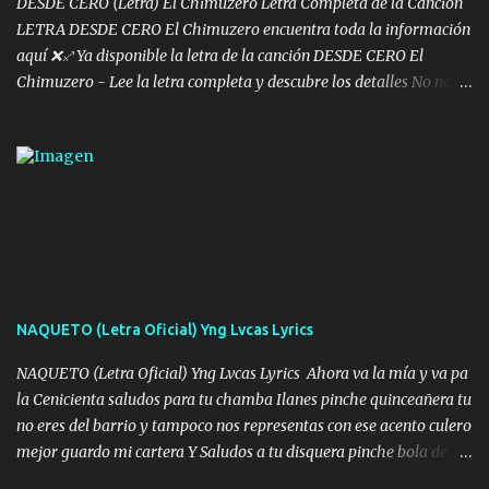
DESDE CERO (Letra) El Chimuzero Letra Completa de la Canción
LETRA DESDE CERO El Chimuzero encuentra toda la información
aquí ❌♐ Ya disponible la letra de la canción DESDE CERO El
Chimuzero - Lee la letra completa y descubre los detalles No nací
en cuna de oro , Pero Andamos Firmes Buscando el Billete. Cómo
Vengo desde Cero Se que Solo Plata. No es lo Suficiente, Soy De
muy Pocos amigos los que están conmigo las Gracias por todo , Mi
Mesa será Compartida con los que Estuvieron Cuando estuve Solo.
❌ www.elnorteduro.com ❌ Yo No limito los Sueños , si no existe
Uno pues Hallamos Modos , Si me caigo me Levanto, Aprendo Del
Error Y me sacudo El Lodo ❌ www.elnorteduro.com ❌ El Dinero
No me falta Pero Tampoco me Estorba , Por Eso Manejo Todo
Bien Regido Por mis Normas . Aquí no Se Sufre de Ego vengo Desde
NAQUETO (Letra Oficial) Yng Lvcas Lyrics
Abajo y me costó subir Fue Con Trabajo Y Esfuerzo, Nada es
Regalado Me Super Invertir A Mí lado Una Princesa que A pesar de
NAQUETO (Letra Oficial) Yng Lvcas Lyrics Ahora va la mía y va pa
Todo Siempre a estado ahí . Hecho pa...
la Cenicienta saludos para tu chamba Ilanes pinche quinceañera tu
no eres del barrio y tampoco nos representas con ese acento culero
mejor guardo mi cartera Y Saludos a tu disquera pinche bola de
corrientes de Candela no trae nada y de música mucho menos te