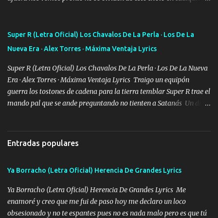
rato les caigo un saludo para todos" "Les afirma y donde quiera
cargo la misma bandera y aunque adentro de esta celda buen
equipo quedó afuera" Letra original de www.elnorteduro.com
Super R (Letra Oficial) Los Chavalos De La Perla · Los De La
"Bien al tiro la plebada siempre listos pa la gu'erra y a mi
Nueva Era · Alex Torres · Máxima Ventaja Lyrics
compadre sabe que estoy al millón y es Olegario y un abrazo sabe
como soy" "El jefe ondeado buena escuela nos dejó y firmes
Super R (Letra Oficial) Los Chavalos De La Perla · Los De La Nueva
compadre avestruz hay le va un saludon que sigan las artilladas
Era · Alex Torres · Máxima Ventaja Lyrics Traigo un equipón
en acción" Música "No hace falta ni mi apodo porque ya saben qué
guerra los tostones de cadena para la tierra temblar Super R trae el
rollo se escuchaba este loco les iba a durar muy poco cuando
mando pal que se ande preguntando no tienten a Satanás Un día
menos la pensaron le volamos todo el coco" Letra original de
primero de mayo cuatro boludos llegaron los mismos que fui a
www.elnorteduro.com "Mi familia es lo primero mis hijos cua...
tumbar no se metan con el diablo yo no soy de andarla fiando yo
si les voy a p'elear POR EL SEÑOR DE LOS GALLOS saben que la
Entradas populares
vida damos ya se lo fui a demostrar por ahí me ven bien equipado
en la duracel la zona norte la cuidamos bien siempre a la orden de
Ya Borracho (Letra Oficial) Herencia De Grandes Lyrics
lo que se ofrezca con el UNO EL DOS Y EL TRES Y de la MB soy
buena pieza clave en el cartel aquí la firma ya saben cuál es que
Ya Borracho (Letra Oficial) Herencia De Grandes Lyrics Me
quede claro SUPER R26 Música Lo enamorado nunca se me quita
enamoré y creo que me fui de paso hoy me declaro un loco
traigo una que otra morrita y en la Urus la he de montar varias
obsesionado y no te espantes pues no es nada malo pero es que tú