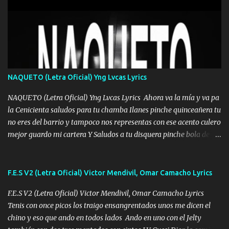
Mesa será Compartida con los que Estuvieron Cuando estuve Solo.
❌ www.elnorteduro.com ❌ Yo No limito los Sueños , si no existe
Uno pues Hallamos Modos , Si me caigo me Levanto, Aprendo Del
Error Y me sacudo El Lodo ❌ www.elnorteduro.com ❌ El Dinero
No me falta Pero Tampoco me Estorba , Por Eso Manejo Todo
Bien Regido Por mis Normas . Aquí no Se Sufre de Ego vengo Desde
NAQUETO (Letra Oficial) Yng Lvcas Lyrics
Abajo y me costó subir Fue Con Trabajo Y Esfuerzo, Nada es
Regalado Me Super Invertir A Mí lado Una Princesa que A pesar de
NAQUETO (Letra Oficial) Yng Lvcas Lyrics Ahora va la mía y va pa
Todo Siempre a estado ahí . Hecho pa...
la Cenicienta saludos para tu chamba Ilanes pinche quinceañera tu
no eres del barrio y tampoco nos representas con ese acento culero
mejor guardo mi cartera Y Saludos a tu disquera pinche bola de
corrientes de Candela no trae nada y de música mucho menos te
robaron en tu casa y a tus padres como perros los traían
amarrados y tu escondido entre el miedo Que el chacal mas caro
F.E.S V2 (Letra Oficial) Victor Mendivil, Omar Camacho Lyrics
eso solo lo dices tú por ahí me llegó el rumor que eso viene de
F.E.S V2 (Letra Oficial) Victor Mendivil, Omar Camacho Lyrics
timbo tú tu ropa y tus joyas están iguales a ti todas nacas todas
Tenis con once picos los traigo ensangrentados unos me dicen el
chafas baratas como TAfi Y un trofeo para Jiménez por dejarse
chino y eso que ando en todos lados Ando en uno con el Jelty
embarazar aunque aquí huele algo raro y es que tu no estas jamas