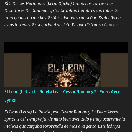
El 2 De Los Hermanos (Letra Oficial) Grupo Los Torres · Los
Desertores De Durango Lyrics Se miran hombres con tubos Se
mira gente con medios Están cuidando a un señor Es dueño de
estos terrenos Es seguridad del jefe Pa que disfrute a Canelos Es
el DOS de los HERMANOS un cerebro 🧠 inteligente junto con su
hermano el TRES blindado el Estado tiene andan ESPERANDO al
UNO QUE PRONTO ESTARÁ PRESENTE Que no falten las bucanas
ni tampoco las mujeres porque es platica de grandes por eso hay
que estar alegres doy las instrucciones para atender los deberes
Música Si es que salta algún problema de confianza tengo gente
ahí está el Hombre Cuarenta y también Pariente 7 arreglan
cualquier problema no más es cuestión que ordené NOS HACE
FALTA UN HERMANO DE CLAVE ERA EL 24 SIEMPRE FUE UN
El Leon (Letra) La Ruleta feat. Cessar Roman y Su FuerzAerea
HOMBRE VALIENTE POR ALGO M'URIÓ PELEAND0 SIEMPRE
Lyrics
VIO POR LA FAMILIA PARA QUE SIGA EL LEGADO Es el DOS de
los HERMANOS un cerebro inteligente y com...
El Leon (Letra) La Ruleta feat. Cessar Roman y Su FuerzAerea
Lyrics Y así siempre fui de niño bien aventado y muy ocurrente la
malicia que cargaba sorprendía de más a la gente Este león ya