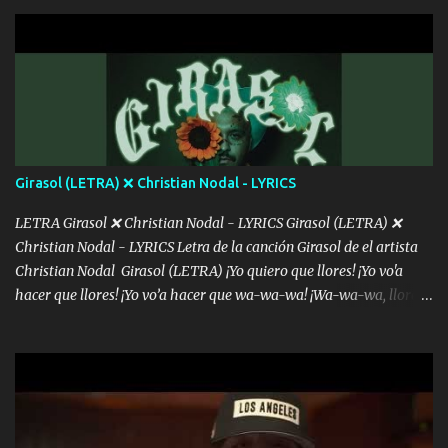
con la gente Dices "Latino Gang" pero pisas a to'a tu gente Pa’ dar
mensajes, m'ijo, hay quе ser coherentеs Si tú no eres artista, al
menos se prudente Hoy me sabe a mierda, traigo un Balvin en los
dientes Por falta de empatía le toca ser resiliente ¿Acaso eres
consciente de los followers que mueves? Parcerito, abre los ojos y
ve el poder que tienes Otro chiste malo son los nombres de tus
álbum's "José, vibras colores con la energía del diablo " ¿Si ...
Girasol (LETRA) ❌ Christian Nodal - LYRICS
LETRA Girasol ❌ Christian Nodal - LYRICS Girasol (LETRA) ❌
Christian Nodal - LYRICS Letra de la canción Girasol de el artista
Christian Nodal Girasol (LETRA) ¡Yo quiero que llores! ¡Yo vo'a
hacer que llores! ¡Yo vo’a hacer que wa-wa-wa! ¡Wa-wa-wa, llores!
Hoy me levanté bromista y me tienes que aguantar No quiero
bromear contigo, de ti quiero bromear Tú eres un chiste, cabrón,
cada que intentas cantar Cada que intentas rapear, cada que
intentas rimar Pobre payaso que usa a todo el mundo pa' conectar
con la gente Dices "Latino Gang" pero pisas a to'a tu gente Pa’ dar
mensajes, m'ijo, hay quе ser coherentеs Si tú no eres artista, al