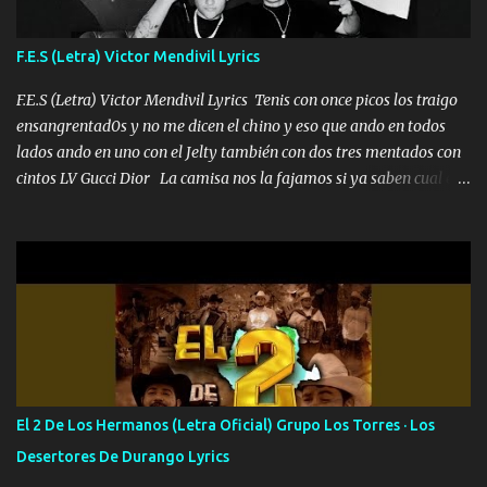
traigo El chiste es que hago lo que quiero pues así soy me mandó
yo tengo el control a todos yo les paro el dedo soy hocicon un
F.E.S (Letra) Victor Mendivil Lyrics
malcriado un malandrón Que Les importa no saben nada falsas
las risas las que me miran hay gente corriente no quieren ve...
F.E.S (Letra) Victor Mendivil Lyrics Tenis con once picos los traigo
ensangrentad0s y no me dicen el chino y eso que ando en todos
lados ando en uno con el Jelty también con dos tres mentados con
cintos LV Gucci Dior La camisa nos la fajamos si ya saben cual es
tanto suena que ya le ardió a tres la trone con el cable en inglés la
camisa no me quito arriba la F.E.S Los caballos de TRX marcan
702 mo cuenta de banco no cuadra con que yo use bots rompiendo
estándares 110 mil records de pistas no me falta mucho para
verme en las revistas Ya pasé Italia Japón Madrid Milán y también
Francia ropa de 100.000 bolas Louis vuitton es mi fragancia
repleta de presidentes la bolsa estoy en mi pic si no se han dado
cuenta chequeen gráficas del kitch
El 2 De Los Hermanos (Letra Oficial) Grupo Los Torres · Los
Desertores De Durango Lyrics