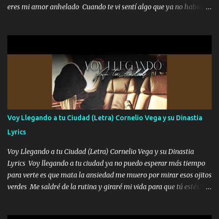
trocas que me cuidan puro soldado su'icida no les tiembla pa tirar
eres mi amor anhelado Cuando te vi sentí algo que ya no había
A veces allá en la Perla si no me ve en la Sierra me muevo de aquí
aquí quise elegir por mí y me decidí por ti Y ya borracho me
pa a...
parqueo por tu ventana para llevarte las canciones que te encantan
pa enamorarte las flores no son tan caras pero llevan todo el
cariño de mi alma Que pa febrero vendré frente a ti con mis
preguntas y digas que sí hacernos novios y verte feliz y muy
contenta como yo por ti Música Pregúntame qué es lo que me
enamora pa describirte unas cuantas horas también pregunta que
quiero contigo que seas dichosa al estar conmigo Y ya borracho
contéstame la llamada pa dedicarte unas bonitas palabras así
Voy Llegando a tu Ciudad (Letra) Cornelio Vega y su Dinastia
borracho me animo a decirte todo y puedo describirlo mucho que
Lyrics
me encantes Decirte que me siento muy feliz y emocionado por
tenerte aquí espero que quiera...
Voy Llegando a tu Ciudad (Letra) Cornelio Vega y su Dinastia
Lyrics Voy llegando a tu ciudad ya no puedo esperar más tiempo
para verte es que mata la ansiedad me muero por mirar esos ojitos
verdes Me saldré de la rutina y giraré mi vida para que tú estés en
ella como debe ser Yo sé que eres conocida que varios te tiran pero
no merecen y dile ya a tus amigas que no te presenten con más