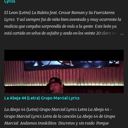
Lyrics
VIO POR LA FAMILIA PARA QUE SIGA EL LEGADO Es el DOS de
los HERMANOS un cerebro inteligente y com...
El Leon (Letra) La Ruleta feat. Cessar Roman y Su FuerzAerea
Lyrics Y así siempre fui de niño bien aventado y muy ocurrente la
malicia que cargaba sorprendía de más a la gente Este león ya
está curtido en selva de asfalto y ando en los veinte 20 claro son
mis años Leon mi clave por si hay pendiente Tranquilo me la
navego ando en lo mío sin ni un pendiente si hay problemas lo
arreglamos padrino yo brincó en caliente Y No me paran aquí hay
pa más pues hay charola les voy a dar hasta topar pues no hay de
otra Música Surcando bien mi camino voy por mi línea no veo a
los lados aquel que no corre vuela no se me duerm voy chicoteado
Ya pasé varias hazañas ya tienen rato que me agarran el colmillo
de este León los estatales no sé esperaron Al tiro esta la PrimiZa
también la nueve que cargo al lado doy la mano al que su amigo y
La Abeja 44 (Letra) Grupo Marcial Lyrics
al traicionero damos pa abajo Y No me paran aquí hay pa más
pues hay charola les voy a dar hasta topar pues no hay de otra...
La Abeja 44 (Letra) Grupo Marcial Lyrics Letra La Abeja 44 -
Grupo Marcial Lyrics Letra de la canción La Abeja 44 de Grupo
Marcial Andamos trankilitos Discretos y sin ruido Porque