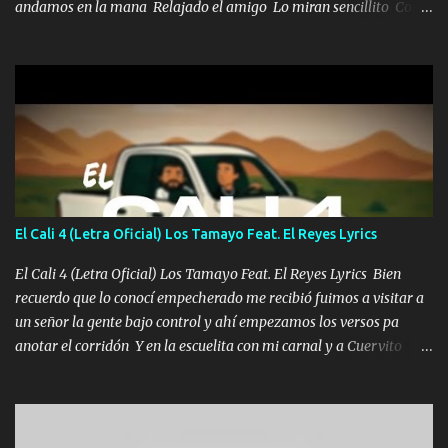
andamos en la mana Relajado el amigo Lo miran sencillito Con
una Glock bien fajada Lo miran relajado La vida disfrutando Y la
gente siempre criticando Nos miran algo bueno Ya sera ropa,
diamante lo que me cuelgan en el cuello (Chorus) Y cuando
coronamos Se jala los marciales Y sus guitarras ya van sonando
Un gallardo me prendo Para agarrar el vuelo y la mente y
tranquilizando Tomense un buen trago Y así es como empezamos
los versos que voy cantando (Music) A vido alta y bajas La carreta
se atora Pero nunca le aflojamos Ya me han pasado cosas Y
aunque ustedes no sepan Pero la vida es muy corta Hay que
El Cali 4 (Letra Oficial) Los Tamayo Feat. El Reyes Lyrics
echarle chingazos Y seguir trabajando porque nada es...
El Cali 4 (Letra Oficial) Los Tamayo Feat. El Reyes Lyrics Bien
recuerdo que lo conocí empecherado me recibió fuimos a visitar a
un señor la gente bajo control y ahí empezamos los versos pa
anotar el corridón Y en la escuelita con mi carnal y a Cuervito
mandó a saludar la bergacera del Alamar pensó no llegó al final y
aquí se cumplen las reglas no secuestr0 no r0bar De La C giró la
orden nos comanda el doble P bien firmes con Alto PRIETO y la
camisa es color Verde y peleam0s la Bandera por todita a la ciudad