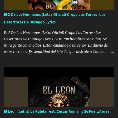
tu vida, y está bien Porque lo que tengo nadie lo tiene Una me está
escribiendo y la otra me va a llamar Quiere que vaya a verla y que
El 2 De Los Hermanos (Letra Oficial) Grupo Los Torres · Los
la invite a cenar Otras más me están pidiendo que las saque a
Desertores De Durango Lyrics
bailar Pero es que tengo un par de conciertos más que llenar Se
mueven solo por el interés P...
El 2 De Los Hermanos (Letra Oficial) Grupo Los Torres · Los
Desertores De Durango Lyrics Se miran hombres con tubos Se
mira gente con medios Están cuidando a un señor Es dueño de
estos terrenos Es seguridad del jefe Pa que disfrute a Canelos Es
el DOS de los HERMANOS un cerebro 🧠 inteligente junto con su
hermano el TRES blindado el Estado tiene andan ESPERANDO al
UNO QUE PRONTO ESTARÁ PRESENTE Que no falten las bucanas
ni tampoco las mujeres porque es platica de grandes por eso hay
que estar alegres doy las instrucciones para atender los deberes
Música Si es que salta algún problema de confianza tengo gente
ahí está el Hombre Cuarenta y también Pariente 7 arreglan
cualquier problema no más es cuestión que ordené NOS HACE
FALTA UN HERMANO DE CLAVE ERA EL 24 SIEMPRE FUE UN
El Leon (Letra) La Ruleta feat. Cessar Roman y Su FuerzAerea
HOMBRE VALIENTE POR ALGO M'URIÓ PELEAND0 SIEMPRE