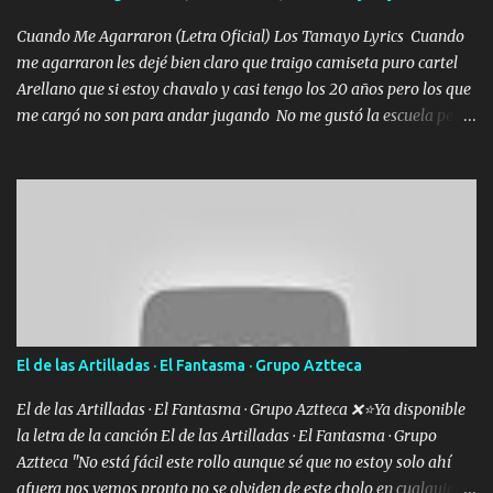
echarle chingazos Y seguir trabajando porque nada es...
Cuando Me Agarraron (Letra Oficial) Los Tamayo Lyrics Cuando
me agarraron les dejé bien claro que traigo camiseta puro cartel
Arellano que si estoy chavalo y casi tengo los 20 años pero los que
me cargó no son para andar jugando No me gustó la escuela pero
las libretas para el otro lado las fuimos mandando Ya nos
difamaron y nos han tachado sigue la vieja guardia y sigue bien
firme el legado que si como me llamó varios ya se han preguntado
Yo Soy El De Las Pacas Sobrino Del Brazo Armad0 Con mi Glock
fajado y mi R terciado me van a ver allá por TJ para un licenciado
mando un abrazo andamos al cien Choritas también Música
Ando en la colonia bien acelerado traigo un M2 que nunca me ha
fallado para mi compadre mandó un fuerte abrazo también al
Especial sabe que lo apreciamos En los mejores antros me verán
El de las Artilladas · El Fantasma · Grupo Aztteca
tomando con mujeres hermosas y botellas destapando siempre
bien cuidado bien atrabancado y a los que me conocen ya saben de
El de las Artilladas · El Fantasma · Grupo Aztteca ❌⭐Ya disponible
lo que hablo Entre lob...
la letra de la canción El de las Artilladas · El Fantasma · Grupo
Aztteca "No está fácil este rollo aunque sé que no estoy solo ahí
afuera nos vemos pronto no se olviden de este cholo en cualquier