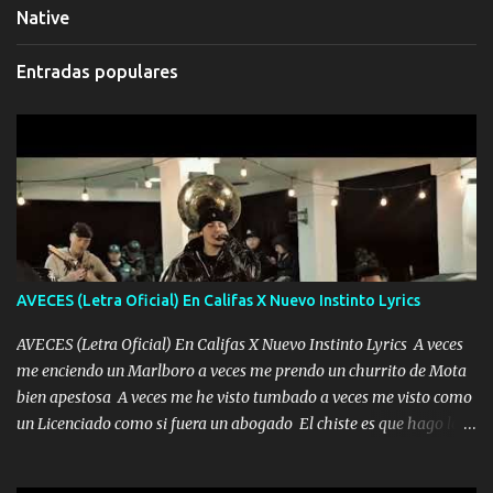
Native
Entradas populares
AVECES (Letra Oficial) En Califas X Nuevo Instinto Lyrics
AVECES (Letra Oficial) En Califas X Nuevo Instinto Lyrics A veces
me enciendo un Marlboro a veces me prendo un churrito de Mota
bien apestosa A veces me he visto tumbado a veces me visto como
un Licenciado como si fuera un abogado El chiste es que hago lo
que quiero pues así soy me mandó yo tengo el control a todos yo
les paro el dedo soy hocicon un malcriado un malandrón Que Les