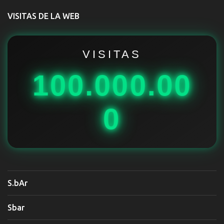
t
VISITAS DE LA WEB
a
r
i
VISITAS
o
100.000.00
s
0
S.bAr
Sbar