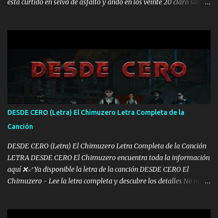
está curtido en selva de asfalto y ando en los veinte 20 claro son
mis años Leon mi clave por si hay pendiente Tranquilo me la
navego ando en lo mío sin ni un pendiente si hay problemas lo
arreglamos padrino yo brincó en caliente Y No me paran aquí hay
pa más pues hay charola les voy a dar hasta topar pues no hay de
otra Música Surcando bien mi camino voy por mi línea no veo a
los lados aquel que no corre vuela no se me duerm voy chicoteado
Ya pasé varias hazañas ya tienen rato que me agarran el colmillo
de este León los estatales no sé esperaron Al tiro esta la PrimiZa
también la nueve que cargo al lado doy la mano al que su amigo y
DESDE CERO (Letra) El Chimuzero Letra Completa de la
al traicionero damos pa abajo Y No me paran aquí hay pa más
Canción
pues hay charola les voy a dar hasta topar pues no hay de otra...
DESDE CERO (Letra) El Chimuzero Letra Completa de la Canción
LETRA DESDE CERO El Chimuzero encuentra toda la información
aquí ❌♐ Ya disponible la letra de la canción DESDE CERO El
Chimuzero - Lee la letra completa y descubre los detalles No nací
en cuna de oro , Pero Andamos Firmes Buscando el Billete. Cómo
Vengo desde Cero Se que Solo Plata. No es lo Suficiente, Soy De
muy Pocos amigos los que están conmigo las Gracias por todo , Mi