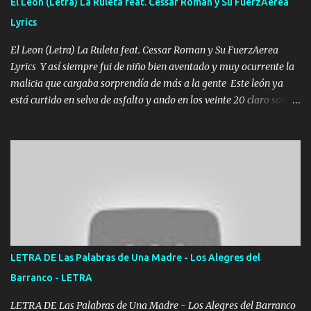
El Leon (Letra) La Ruleta feat. Cessar Roman y Su FuerzAerea
Lyrics
El Leon (Letra) La Ruleta feat. Cessar Roman y Su FuerzAerea
Lyrics Y así siempre fui de niño bien aventado y muy ocurrente la
malicia que cargaba sorprendía de más a la gente Este león ya
está curtido en selva de asfalto y ando en los veinte 20 claro son
mis años Leon mi clave por si hay pendiente Tranquilo me la
navego ando en lo mío sin ni un pendiente si hay problemas lo
arreglamos padrino yo brincó en caliente Y No me paran aquí hay
pa más pues hay charola les voy a dar hasta topar pues no hay de
otra Música Surcando bien mi camino voy por mi línea no veo a
los lados aquel que no corre vuela no se me duerm voy chicoteado
Ya pasé varias hazañas ya tienen rato que me agarran el colmillo
de este León los estatales no sé esperaron Al tiro esta la PrimiZa
también la nueve que cargo al lado doy la mano al que su amigo y
LETRA DE Las Palabras de Una Madre - Los Alegres del
al traicionero damos pa abajo Y No me paran aquí hay pa más
Barranco - LETRA
pues hay charola les voy a dar hasta topar pues no hay de otra...
LETRA DE Las Palabras de Una Madre - Los Alegres del Barranco