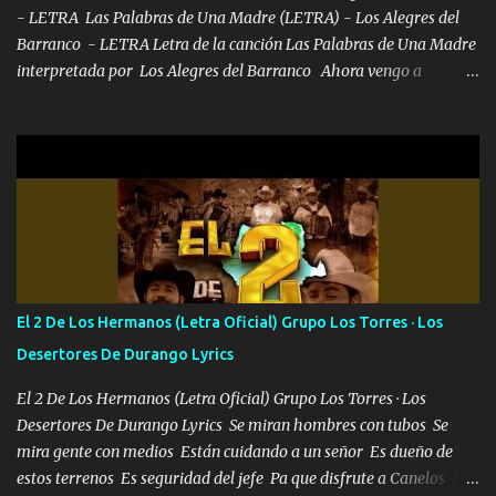
- LETRA Las Palabras de Una Madre (LETRA) - Los Alegres del
Barranco - LETRA Letra de la canción Las Palabras de Una Madre
interpretada por Los Alegres del Barranco Ahora vengo a
visitarte, a tu txumba a saludarte, se que del cielo me vez y desde
halla has de cuidarme, son palabras de una madre, que lleva en el
viento a su hijo y aunque ahora ya este con Dios el destino así lo
quiso, él tiempo sigue pasando y nunca te olvidaremos, aquí
seguiré esperando hasta volvernos a vernos El recuerdo que yo
tengo de mi mente no se va, en mi corazón me llevo lo mismo que
tu papá, a veces me pongo triste porque no puedo mirarte, mas se
que tu me escuchas porque tu eres mi gran ángel, El desespero me
llega para reunirme contigo, tu iluminas mi sendero por siempre
El 2 De Los Hermanos (Letra Oficial) Grupo Los Torres · Los
serás mi niño, del amor que yo te tengo es co...
Desertores De Durango Lyrics
El 2 De Los Hermanos (Letra Oficial) Grupo Los Torres · Los
Desertores De Durango Lyrics Se miran hombres con tubos Se
mira gente con medios Están cuidando a un señor Es dueño de
estos terrenos Es seguridad del jefe Pa que disfrute a Canelos Es