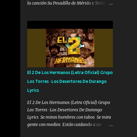
lo que quiero pues así soy me mandó yo
la canción Su Pesadilla de Mérida x Tesla Da
tengo el control a todos yo les paro el dedo
Cherry Mi corazón estaba destinado desde
soy hocicon un malcriado un malandrón
el nacimiento A no poder sentir, querer,
Que Les importa no saben nada falsas las
confiar y amar Soñaba con llegar a ser como
risas las que me miran hay gente corriente
uno más del resto Pero aunque lo intentara
no quieren ve...
nunca iba a cambiar Y no estaba viendo Que
al frente tenía la respuesta Ahora ya lo
entiendo Pero habrán algunas que no lo
entiendan Porque ahora soy su pesadilla, lo
sé Soy yo la octava maravilla, no lo niegues
El 2 De Los Hermanos (Letra Oficial) Grupo
Tengo de rodillas a otras cien Y por más que
Los Torres · Los Desertores De Durango
quieran no me detienen Soy yo la mente que
Lyrics
más brilla, lo ves Pa' mi la vida es tan
sencilla No lo entenderías en tu vida, y está
El 2 De Los Hermanos (Letra Oficial) Grupo
bien Porque lo que tengo nadie lo tiene Una
Los Torres · Los Desertores De Durango
me está escribiendo y la otra me va a llamar
Lyrics Se miran hombres con tubos Se mira
Quiere que vaya a verla y que la invite a
gente con medios Están cuidando a un
cenar Otras más me están pidiendo que las
señor Es dueño de estos terrenos Es
saque a bailar Pero es que tengo un par de