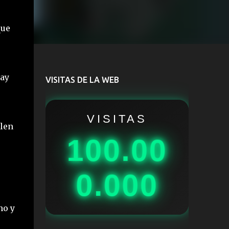
que
hay
VISITAS DE LA WEB
VISITAS
blen
100.00
0.000
no y