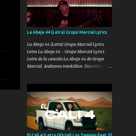
arreglamos padrino yo brincó en caliente Y
No me paran aquí hay pa más pues hay
charola les voy a dar hasta topar pues no
hay de otra Música Surcando bien mi
La Abeja 44 (Letra) Grupo Marcial Lyrics
camino voy por mi línea no veo a los lados
aquel que no corre vuela no se me duerm
La Abeja 44 (Letra) Grupo Marcial Lyrics
voy chicoteado Ya pasé varias hazañas ya
Letra La Abeja 44 - Grupo Marcial Lyrics
tienen rato que me agarran el colmillo de
Letra de la canción La Abeja 44 de Grupo
este León los estatales no sé esperaron Al
Marcial Andamos trankilitos Discretos y sin
tiro esta la PrimiZa también la nueve que
ruido Porque andamos en la mana
cargo al lado doy la mano al que su amigo y
Relajado el amigo Lo miran sencillito Con
al traicionero damos pa abajo Y No me
una Glock bien fajada Lo miran relajado La
paran aquí hay pa más pues hay charola les
vida disfrutando Y la gente siempre
voy a dar hasta topar pues no hay de otra...
criticando Nos miran algo bueno Ya sera
ropa, diamante lo que me cuelgan en el
cuello (Chorus) Y cuando coronamos Se jala
los marciales Y sus guitarras ya van
sonando Un gallardo me prendo Para
El Cali 4 (Letra Oficial) Los Tamayo Feat. El