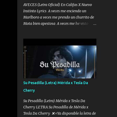
AVECES (Letra Oficial) En Califas X Nuevo
Instinto Lyrics A veces me enciendo un
Marlboro a veces me prendo un churrito de
Mota bien apestosa A veces me he visto
tumbado a veces me visto como un
Licenciado como si fuera un abogado El
chiste es que hago lo que quiero pues así soy
me mandó yo tengo el control a todos yo les
paro el dedo soy hocicon un malcriado un
malandrón Que Les importa no saben nada
falsas las risas las que me miran hay gente
corriente no quieren verte subir de level
trucha mis plebes Música A veces me pongo
Su Pesadilla (Letra) Mérida x Tesla Da
un sombrero a veces me ven la cachucha de
Cherry
lado con la mirada siempre en alto A veces
me fajó una super o a veces me fajó una
Su Pesadilla (Letra) Mérida x Tesla Da
Glock siempre armado todas las
Cherry LETRA Su Pesadilla de Mérida x
generaciones yo traigo El chiste es que hago
Tesla Da Cherry ❌⭐Ya disponible la letra de