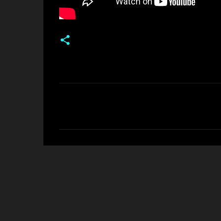
C
o
m
e
n
t
a
r
i