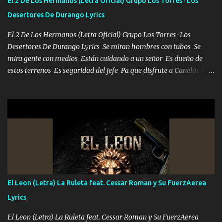
El 2 De Los Hermanos (Letra Oficial) Grupo Los Torres · Los
Desertores De Durango Lyrics
El 2 De Los Hermanos (Letra Oficial) Grupo Los Torres · Los
Desertores De Durango Lyrics Se miran hombres con tubos Se
mira gente con medios Están cuidando a un señor Es dueño de
estos terrenos Es seguridad del jefe Pa que disfrute a Canelos Es
el DOS de los HERMANOS un cerebro 🧠 inteligente junto con su
hermano el TRES blindado el Estado tiene andan ESPERANDO al
UNO QUE PRONTO ESTARÁ PRESENTE Que no falten las bucanas
ni tampoco las mujeres porque es platica de grandes por eso hay
que estar alegres doy las instrucciones para atender los deberes
Música Si es que salta algún problema de confianza tengo gente
ahí está el Hombre Cuarenta y también Pariente 7 arreglan
cualquier problema no más es cuestión que ordené NOS HACE
FALTA UN HERMANO DE CLAVE ERA EL 24 SIEMPRE FUE UN
El Leon (Letra) La Ruleta feat. Cessar Roman y Su FuerzAerea
HOMBRE VALIENTE POR ALGO M'URIÓ PELEAND0 SIEMPRE
Lyrics
VIO POR LA FAMILIA PARA QUE SIGA EL LEGADO Es el DOS de
los HERMANOS un cerebro inteligente y com...
El Leon (Letra) La Ruleta feat. Cessar Roman y Su FuerzAerea