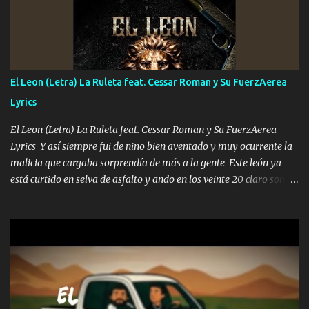
A veces me pongo un sombrero a veces me ven la cachucha de lado
con la mirada siempre en alto A veces me fajó una super o a veces
me fajó una Glock siempre armado todas las generaciones yo
traigo El chiste es que hago lo que quiero pues así soy me mandó
yo tengo el control a todos yo les paro el dedo soy hocicon un
El Leon (Letra) La Ruleta feat. Cessar Roman y Su FuerzAerea
malcriado un malandrón Que Les importa no saben nada falsas
Lyrics
las risas las que me miran hay gente corriente no quieren ve...
El Leon (Letra) La Ruleta feat. Cessar Roman y Su FuerzAerea
Lyrics Y así siempre fui de niño bien aventado y muy ocurrente la
malicia que cargaba sorprendía de más a la gente Este león ya
está curtido en selva de asfalto y ando en los veinte 20 claro son
mis años Leon mi clave por si hay pendiente Tranquilo me la
navego ando en lo mío sin ni un pendiente si hay problemas lo
arreglamos padrino yo brincó en caliente Y No me paran aquí hay
pa más pues hay charola les voy a dar hasta topar pues no hay de
otra Música Surcando bien mi camino voy por mi línea no veo a
los lados aquel que no corre vuela no se me duerm voy chicoteado
Ya pasé varias hazañas ya tienen rato que me agarran el colmillo