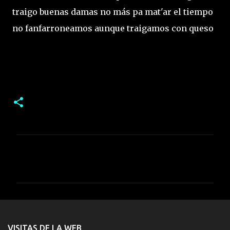
traigo buenas damas no más pa mat'ar el tiempo
no fanfarroneamos aunque traigamos con queso
C
o
m
e
n
t
VISITAS DE LA WEB