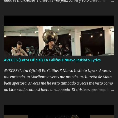
nada te marchaste Y ahora te veo feliz con él y solo ahora me
encierra princesa tu sabes que nunca saldras de mi mente Ella era
quedé yo y la luna cantamos y por ti nos embriagamos' Quién
la peligro...
sabe que será de mí si contigo fue muy feliz a lo mejor no lloro
pero muy en el fondo te adoro' Música Me muero por ir a buscarte
pero eso ya no va a pasar me perderé en la soledad Porque me
mirabas bonito si yo no fui el final feliz el final fue triste pa mí Y
duele no tenerte aquí sabiendo que moría por ti yo y la luna
cantamos y por ti nos embriagamos Quién sabe qué será de mí si
contigo fui muy feliz a lo mejor no lloró pero muy en el fondo te
adoro
AVECES (Letra Oficial) En Califas X Nuevo Instinto Lyrics
AVECES (Letra Oficial) En Califas X Nuevo Instinto Lyrics A veces
me enciendo un Marlboro a veces me prendo un churrito de Mota
bien apestosa A veces me he visto tumbado a veces me visto como
un Licenciado como si fuera un abogado El chiste es que hago lo
que quiero pues así soy me mandó yo tengo el control a todos yo
les paro el dedo soy hocicon un malcriado un malandrón Que Les
importa no saben nada falsas las risas las que me miran hay gente
corriente no quieren verte subir de level trucha mis plebes Música