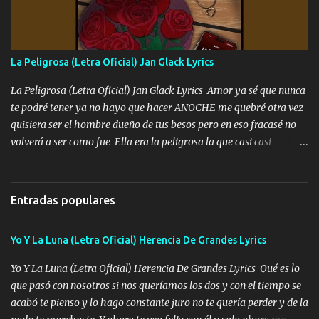
mando un abrazo andamos al cien Choritas también Música
Ando en la colonia bien acelerado traigo un M2 que nunca me ha
fallado para mi compadre mandó un fuerte abrazo también al
Especial sabe que lo apreciamos En los mejores antros me verán
La Peligrosa (Letra Oficial) Jan Glack Lyrics
tomando con mujeres hermosas y botellas destapando siempre
bien cuidado bien atrabancado y a los que me conocen ya saben de
La Peligrosa (Letra Oficial) Jan Glack Lyrics Amor ya sé que nunca
lo que hablo Entre lob...
te podré tener ya no hayo que hacer ANOCHE me quebré otra vez
quisiera ser el hombre dueño de tus besos pero en eso fracasé no
volverá a ser como fue Ella era la peligrosa la que casi casi
convertí en mi esposa la que no importaba si llegaba tarde se
ponía contenta con un par de rosas Y aunque pasen cien años cien
años solo pienso en ti mami no me crees se que no me crees
Entradas populares
Música Amar me duele estoy rodeado de mujeres pero solo
quieren billetes y yo que solo ocupo verte Recuerdo echábamos
Yo Y La Luna (Letra Oficial) Herencia De Grandes Lyrics
pasión en la troca tus labios besándome yo quitándote la ropa no
quiero que sea nunca con otra yo quiero llevarte a la Luna y si
Yo Y La Luna (Letra Oficial) Herencia De Grandes Lyrics Qué es lo
quieres en ese momento te pido que seas mi esposa Chingada
que pasó con nosotros si nos queríamos los dos y con el tiempo se
madre no quiero dejar de tenerte no ayuda la p'uta loquera y al
acabó te pienso y lo hago constante juro no te quería perder y de la
chile quisiera ser menos de ti dependiente la pinche tristeza me