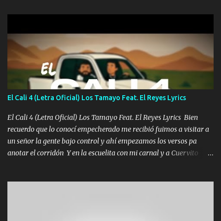
gente siempre criticando Nos miran algo bueno Ya sera ropa,
diamante lo que me cuelgan en el cuello (Chorus) Y cuando
coronamos Se jala los marciales Y sus guitarras ya van sonando
Un gallardo me prendo Para agarrar el vuelo y la mente y
tranquilizando Tomense un buen trago Y así es como empezamos
los versos que voy cantando (Music) A vido alta y bajas La carreta
se atora Pero nunca le aflojamos Ya me han pasado cosas Y
aunque ustedes no sepan Pero la vida es muy corta Hay que
El Cali 4 (Letra Oficial) Los Tamayo Feat. El Reyes Lyrics
echarle chingazos Y seguir trabajando porque nada es...
El Cali 4 (Letra Oficial) Los Tamayo Feat. El Reyes Lyrics Bien
recuerdo que lo conocí empecherado me recibió fuimos a visitar a
un señor la gente bajo control y ahí empezamos los versos pa
anotar el corridón Y en la escuelita con mi carnal y a Cuervito
mandó a saludar la bergacera del Alamar pensó no llegó al final y
aquí se cumplen las reglas no secuestr0 no r0bar De La C giró la
orden nos comanda el doble P bien firmes con Alto PRIETO y la
camisa es color Verde y peleam0s la Bandera por todita a la ciudad
con los drones patrullando la Frontera De Tijuana Bulevares