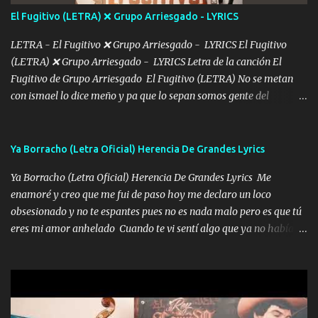
tú mi hermosa La que me alegra los días y sigo tomando Y
El Fugitivo (LETRA) ❌ Grupo Arriesgado - LYRICS
pensar... Que tú ya no vas a estar Pasarán... Solito me dejaras
Intentar... ...
LETRA - El Fugitivo ❌ Grupo Arriesgado - LYRICS El Fugitivo
(LETRA) ❌ Grupo Arriesgado - LYRICS Letra de la canción El
Fugitivo de Grupo Arriesgado El Fugitivo (LETRA) No se metan
con ismael lo dice meño y pa que lo sepan somos gente del
sombrero y la mayiza aquí se respeta pa los rumbos del azache
paseo tranquilo pues son mi tierra por ahí les tire una clave y del M
grande traemos la bandera 04 se oye por los radios y bien
Ya Borracho (Letra Oficial) Herencia De Grandes Lyrics
pendientes andan los chávalos la espalda me van cuidando y si se
Ya Borracho (Letra Oficial) Herencia De Grandes Lyrics Me
ofrece también peleam'os bien atentó el compa huicho la corta al
enamoré y creo que me fui de paso hoy me declaro un loco
cinto y radios colgados cuando salimos del rancho carros
obsesionado y no te espantes pues no es nada malo pero es que tú
blindándos y bien equipados no somos gente de problemas pero
eres mi amor anhelado Cuando te vi sentí algo que ya no había
defendemos muy bien nuestra tierra buena sombra nos cobija y el
aquí quise elegir por mí y me decidí por ti Y ya borracho me
mismo ranchero es el que patrocina No crean que se me ah
parqueo por tu ventana para llevarte las canciones que te encantan
olvidado en aqueyos topes aquel atentado rápido corrió el mitote
pa enamorarte las flores no son tan caras pero llevan todo el
y con voz de mando les dijo don mayo que rescaten a manuel
cariño de mi alma Que pa febrero vendré frente a ti con mis
porque lo estimo y lo quiero ami lado vivi...
preguntas y digas que sí hacernos novios y verte feliz y muy