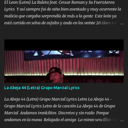
El Leon (Letra) La Ruleta feat. Cessar Roman y Su FuerzAerea
Lyrics Y así siempre fui de niño bien aventado y muy ocurrente la
malicia que cargaba sorprendía de más a la gente Este león ya
está curtido en selva de asfalto y ando en los veinte 20 claro son
mis años Leon mi clave por si hay pendiente Tranquilo me la
navego ando en lo mío sin ni un pendiente si hay problemas lo
arreglamos padrino yo brincó en caliente Y No me paran aquí hay
pa más pues hay charola les voy a dar hasta topar pues no hay de
otra Música Surcando bien mi camino voy por mi línea no veo a
los lados aquel que no corre vuela no se me duerm voy chicoteado
Ya pasé varias hazañas ya tienen rato que me agarran el colmillo
de este León los estatales no sé esperaron Al tiro esta la PrimiZa
también la nueve que cargo al lado doy la mano al que su amigo y
La Abeja 44 (Letra) Grupo Marcial Lyrics
al traicionero damos pa abajo Y No me paran aquí hay pa más
pues hay charola les voy a dar hasta topar pues no hay de otra...
La Abeja 44 (Letra) Grupo Marcial Lyrics Letra La Abeja 44 -
Grupo Marcial Lyrics Letra de la canción La Abeja 44 de Grupo
Marcial Andamos trankilitos Discretos y sin ruido Porque
andamos en la mana Relajado el amigo Lo miran sencillito Con
una Glock bien fajada Lo miran relajado La vida disfrutando Y la