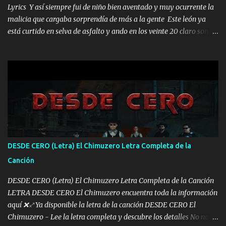
Lyrics Y así siempre fui de niño bien aventado y muy ocurrente la
malicia que cargaba sorprendía de más a la gente Este león ya
está curtido en selva de asfalto y ando en los veinte 20 claro son
mis años Leon mi clave por si hay pendiente Tranquilo me la
navego ando en lo mío sin ni un pendiente si hay problemas lo
arreglamos padrino yo brincó en caliente Y No me paran aquí hay
pa más pues hay charola les voy a dar hasta topar pues no hay de
otra Música Surcando bien mi camino voy por mi línea no veo a
los lados aquel que no corre vuela no se me duerm voy chicoteado
Ya pasé varias hazañas ya tienen rato que me agarran el colmillo
de este León los estatales no sé esperaron Al tiro esta la PrimiZa
también la nueve que cargo al lado doy la mano al que su amigo y
DESDE CERO (Letra) El Chimuzero Letra Completa de la
al traicionero damos pa abajo Y No me paran aquí hay pa más
Canción
pues hay charola les voy a dar hasta topar pues no hay de otra...
DESDE CERO (Letra) El Chimuzero Letra Completa de la Canción
LETRA DESDE CERO El Chimuzero encuentra toda la información
aquí ❌♐ Ya disponible la letra de la canción DESDE CERO El
Chimuzero - Lee la letra completa y descubre los detalles No nací