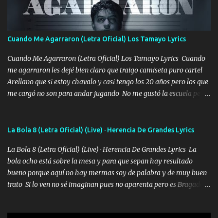
quiero que sea nunca con otra yo quiero llevarte a la Luna y si
quieres en ese momento te pido que seas mi esposa Chingada
madre no quiero dejar de tenerte no ayuda la p'uta loquera y al
Cuando Me Agarraron (Letra Oficial) Los Tamayo Lyrics
chile quisiera ser menos de ti dependiente la pinche tristeza me
encierra princesa tu sabes que nunca saldras de mi mente Ella era
Cuando Me Agarraron (Letra Oficial) Los Tamayo Lyrics Cuando
la peligro...
me agarraron les dejé bien claro que traigo camiseta puro cartel
Arellano que si estoy chavalo y casi tengo los 20 años pero los que
me cargó no son para andar jugando No me gustó la escuela pero
las libretas para el otro lado las fuimos mandando Ya nos
difamaron y nos han tachado sigue la vieja guardia y sigue bien
firme el legado que si como me llamó varios ya se han preguntado
La Bola 8 (Letra Oficial) (Live) · Herencia De Grandes Lyrics
Yo Soy El De Las Pacas Sobrino Del Brazo Armad0 Con mi Glock
La Bola 8 (Letra Oficial) (Live) · Herencia De Grandes Lyrics La
fajado y mi R terciado me van a ver allá por TJ para un licenciado
bola ocho está sobre la mesa y para que sepan hay resultado
mando un abrazo andamos al cien Choritas también Música
bueno porque aquí no hay mermas soy de palabra y de muy buen
Ando en la colonia bien acelerado traigo un M2 que nunca me ha
trato Si lo ven no sé imaginan pues no aparenta pero es Bragado a
fallado para mi compadre mandó un fuerte abrazo también al
cualquiera lo saluda que dice mi toro como ha estado No soy de
Especial sabe que lo apreciamos En los mejores antros me verán
muchos amigos los que yo tengo ya están contados mi familia es
tomando con mujeres hermosas y botellas destapando siempre