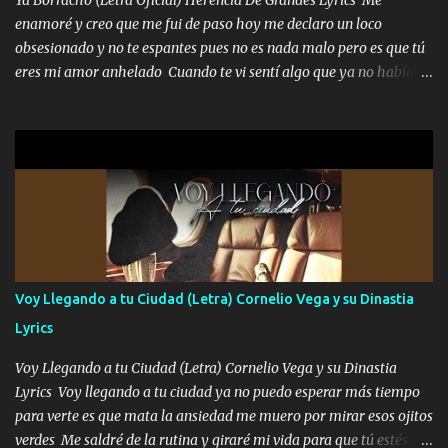
que estaban muy raros me gritaba a donde tienes el clavo Yo me
enamoré y creo que me fui de paso hoy me declaro un loco
enfiesto me gusta vivir en grande más me cuido me gusta ser
obsesionado y no te espantes pues no es nada malo pero es que tú
responsable hay rateros envidiosos que no falten mi dios es grande
eres mi amor anhelado Cuando te vi sentí algo que ya no había
me cuida de las maldades Pa el equipo aquí le mando un abrazo
aquí quise elegir por mí y me decidí por ti Y ya borracho me
que conmigo aquí tiene mi respaldo...
parqueo por tu ventana para llevarte las canciones que te encantan
pa enamorarte las flores no son tan caras pero llevan todo el
cariño de mi alma Que pa febrero vendré frente a ti con mis
preguntas y digas que sí hacernos novios y verte feliz y muy
contenta como yo por ti Música Pregúntame qué es lo que me
enamora pa describirte unas cuantas horas también pregunta que
quiero contigo que seas dichosa al estar conmigo Y ya borracho
contéstame la llamada pa dedicarte unas bonitas palabras así
Voy Llegando a tu Ciudad (Letra) Cornelio Vega y su Dinastia
borracho me animo a decirte todo y puedo describirlo mucho que
Lyrics
me encantes Decirte que me siento muy feliz y emocionado por
tenerte aquí espero que quiera...
Voy Llegando a tu Ciudad (Letra) Cornelio Vega y su Dinastia
Lyrics Voy llegando a tu ciudad ya no puedo esperar más tiempo
para verte es que mata la ansiedad me muero por mirar esos ojitos
verdes Me saldré de la rutina y giraré mi vida para que tú estés en