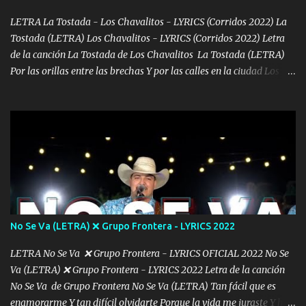
MOTA SOLO LA FUMAMOS DONDE SE ME ANTOJA UN GALLO
FORJAMOS ESTOY BIEN CONECTADO Y GENTE TRAIGO AL
LETRA La Tostada - Los Chavalitos - LYRICS (Corridos 2022) La
MANDO YA DIJE MI NOMBRE Y NI CUENTA SE HAN DADO♦️🔷
Tostada (LETRA) Los Chavalitos - LYRICS (Corridos 2022) Letra
CON CUIDADO Y PRECAVIDO ME LA PASÓ CON LOS GRING0S
de la canción La Tostada de Los Chavalitos La Tostada (LETRA)
HAY QUE SER DISIMULADO 🔷♦️🔷 MÚSICA 🍀💶🍀💶💵💶🍀💶🍀💶
Por las orillas entre las brechas Y por las calles en la ciudad Los
BOTELLAS DE WHISKY...
Motorolas son digitales Alto el volumen para escuchar Porque el
gobierno anda bien perro Y dicen que nos van a agarrar Ni que mis
balas fueran de goma Sus chalequitos van a reventar Una tostada
para el antojó Los lanza papas caliente van Un tartamudo que
nunca me habla Pero que los hace recular Uno con banda y no es
con tuba Un mínimi para tronar Docientos tiros andan filosos Sus
vacaciones quieren agarrar Muy bien copiado mis chavalones
Todos en unos al patrullar Los del estado y cascos negros Trucha
con ellos pal norte van Aquí hay de toño para atorarlos Pero mejor
No Se Va (LETRA) ❌ Grupo Frontera - LYRICS 2022
los vamos a esquivar Porque entre ellos hay en cubierto Sus
movimientos vamos a checar Hemos topado con los del agua Y
LETRA No Se Va ❌ Grupo Frontera - LYRICS OFICIAL 2022 No Se
con los de la guardia nacional Nos han quitado a...
Va (LETRA) ❌ Grupo Frontera - LYRICS 2022 Letra de la canción
No Se Va de Grupo Frontera No Se Va (LETRA) Tan fácil que es
enamorarme Y tan difícil olvidarte Porque la vida me juraste Y hoy