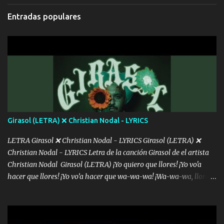
cada que intentas cantar Cada que intentas rapear, cada que
Entradas populares
intentas rimar Pobre payaso que usa a todo el mundo pa' conectar
con la gente Dices "Latino Gang" pero pisas a to'a tu gente Pa’ dar
mensajes, m'ijo, hay quе ser coherentеs Si tú no eres artista, al
menos se prudente Hoy me sabe a mierda, traigo un Balvin en los
dientes Por falta de empatía le toca ser resiliente ¿Acaso eres
consciente de los followers que mueves? Parcerito, abre los ojos y
ve el poder que tienes Otro chiste malo son los nombres de tus
álbum's "José, vibras colores con la energía del diablo " ¿Si ...
Girasol (LETRA) ❌ Christian Nodal - LYRICS
LETRA Girasol ❌ Christian Nodal - LYRICS Girasol (LETRA) ❌
Christian Nodal - LYRICS Letra de la canción Girasol de el artista
Christian Nodal Girasol (LETRA) ¡Yo quiero que llores! ¡Yo vo'a
hacer que llores! ¡Yo vo’a hacer que wa-wa-wa! ¡Wa-wa-wa, llores!
Hoy me levanté bromista y me tienes que aguantar No quiero
bromear contigo, de ti quiero bromear Tú eres un chiste, cabrón,
cada que intentas cantar Cada que intentas rapear, cada que