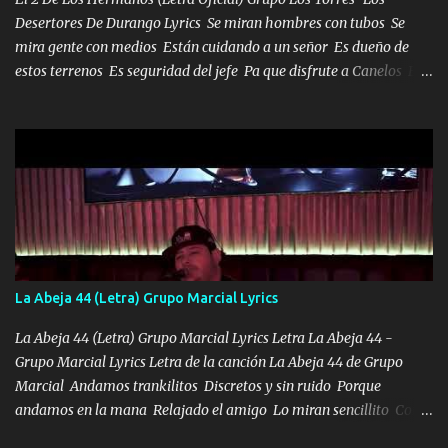
Desertores De Durango Lyrics Se miran hombres con tubos Se
mira gente con medios Están cuidando a un señor Es dueño de
estos terrenos Es seguridad del jefe Pa que disfrute a Canelos Es
el DOS de los HERMANOS un cerebro 🧠 inteligente junto con su
hermano el TRES blindado el Estado tiene andan ESPERANDO al
UNO QUE PRONTO ESTARÁ PRESENTE Que no falten las bucanas
ni tampoco las mujeres porque es platica de grandes por eso hay
que estar alegres doy las instrucciones para atender los deberes
Música Si es que salta algún problema de confianza tengo gente
ahí está el Hombre Cuarenta y también Pariente 7 arreglan
cualquier problema no más es cuestión que ordené NOS HACE
FALTA UN HERMANO DE CLAVE ERA EL 24 SIEMPRE FUE UN
La Abeja 44 (Letra) Grupo Marcial Lyrics
HOMBRE VALIENTE POR ALGO M'URIÓ PELEAND0 SIEMPRE
VIO POR LA FAMILIA PARA QUE SIGA EL LEGADO Es el DOS de
La Abeja 44 (Letra) Grupo Marcial Lyrics Letra La Abeja 44 -
los HERMANOS un cerebro inteligente y com...
Grupo Marcial Lyrics Letra de la canción La Abeja 44 de Grupo
Marcial Andamos trankilitos Discretos y sin ruido Porque
andamos en la mana Relajado el amigo Lo miran sencillito Con
una Glock bien fajada Lo miran relajado La vida disfrutando Y la