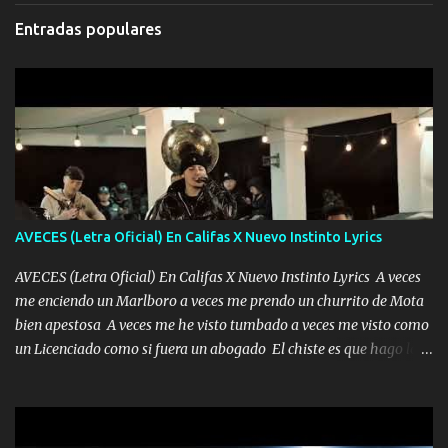
Entradas populares
AVECES (Letra Oficial) En Califas X Nuevo Instinto Lyrics
AVECES (Letra Oficial) En Califas X Nuevo Instinto Lyrics A veces
me enciendo un Marlboro a veces me prendo un churrito de Mota
bien apestosa A veces me he visto tumbado a veces me visto como
un Licenciado como si fuera un abogado El chiste es que hago lo
que quiero pues así soy me mandó yo tengo el control a todos yo
les paro el dedo soy hocicon un malcriado un malandrón Que Les
importa no saben nada falsas las risas las que me miran hay gente
corriente no quieren verte subir de level trucha mis plebes Música