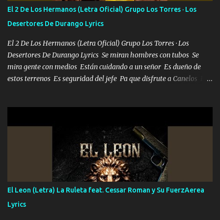
escribiendo y la otra me va a llamar Quiere que vaya a verla y que
El 2 De Los Hermanos (Letra Oficial) Grupo Los Torres · Los
la invite a cenar Otras más me están pidiendo que las saque a
Desertores De Durango Lyrics
bailar Pero es que tengo un par de conciertos más que llenar Se
mueven solo por el interés P...
El 2 De Los Hermanos (Letra Oficial) Grupo Los Torres · Los
Desertores De Durango Lyrics Se miran hombres con tubos Se
mira gente con medios Están cuidando a un señor Es dueño de
estos terrenos Es seguridad del jefe Pa que disfrute a Canelos Es
el DOS de los HERMANOS un cerebro 🧠 inteligente junto con su
hermano el TRES blindado el Estado tiene andan ESPERANDO al
UNO QUE PRONTO ESTARÁ PRESENTE Que no falten las bucanas
ni tampoco las mujeres porque es platica de grandes por eso hay
que estar alegres doy las instrucciones para atender los deberes
Música Si es que salta algún problema de confianza tengo gente
ahí está el Hombre Cuarenta y también Pariente 7 arreglan
cualquier problema no más es cuestión que ordené NOS HACE
FALTA UN HERMANO DE CLAVE ERA EL 24 SIEMPRE FUE UN
El Leon (Letra) La Ruleta feat. Cessar Roman y Su FuerzAerea
HOMBRE VALIENTE POR ALGO M'URIÓ PELEAND0 SIEMPRE
Lyrics
VIO POR LA FAMILIA PARA QUE SIGA EL LEGADO Es el DOS de
los HERMANOS un cerebro inteligente y com...