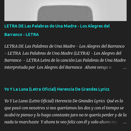
Bellas Artes me ve en las blancas ya hace falta mi APA FLACO
verde se le extraña pa que sepan Aquí Pura GENTE DE LA RANA 🐸
POR CLAVE ES EL CALI 4 EN LA CIUDAD TIJUANA Música Al
tirante andamos mi carnal atento a cualquier necesidad no porque
LETRA DE Las Palabras de Una Madre - Los Alegres del
se ve limpio el camino nos confiamos al andar y nunca con la
Barranco - LETRA
misma piedra me vuelvo a tropezar Cuando ando de enamorado
en corto me tiró a per...
LETRA DE Las Palabras de Una Madre - Los Alegres del Barranco
- LETRA Las Palabras de Una Madre (LETRA) - Los Alegres del
Barranco - LETRA Letra de la canción Las Palabras de Una Madre
interpretada por Los Alegres del Barranco Ahora vengo a
visitarte, a tu txumba a saludarte, se que del cielo me vez y desde
halla has de cuidarme, son palabras de una madre, que lleva en el
viento a su hijo y aunque ahora ya este con Dios el destino así lo
Yo Y La Luna (Letra Oficial) Herencia De Grandes Lyrics
quiso, él tiempo sigue pasando y nunca te olvidaremos, aquí
Yo Y La Luna (Letra Oficial) Herencia De Grandes Lyrics Qué es lo
seguiré esperando hasta volvernos a vernos El recuerdo que yo
que pasó con nosotros si nos queríamos los dos y con el tiempo se
tengo de mi mente no se va, en mi corazón me llevo lo mismo que
acabó te pienso y lo hago constante juro no te quería perder y de la
tu papá, a veces me pongo triste porque no puedo mirarte, mas se
nada te marchaste Y ahora te veo feliz con él y solo ahora me
que tu me escuchas porque tu eres mi gran ángel, El desespero me
quedé yo y la luna cantamos y por ti nos embriagamos' Quién
llega para reunirme contigo, tu iluminas mi sendero por siempre