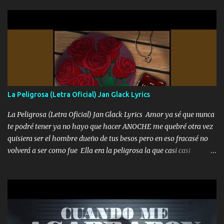
gente siempre criticando Nos miran algo bueno Ya sera ropa,
diamante lo que me cuelgan en el cuello (Chorus) Y cuando
coronamos Se jala los marciales Y sus guitarras ya van sonando
Un gallardo me prendo Para agarrar el vuelo y la mente y
tranquilizando Tomense un buen trago Y así es como empezamos
los versos que voy cantando (Music) A vido alta y bajas La carreta
se atora Pero nunca le aflojamos Ya me han pasado cosas Y
aunque ustedes no sepan Pero la vida es muy corta Hay que
La Peligrosa (Letra Oficial) Jan Glack Lyrics
echarle chingazos Y seguir trabajando porque nada es...
La Peligrosa (Letra Oficial) Jan Glack Lyrics Amor ya sé que nunca
te podré tener ya no hayo que hacer ANOCHE me quebré otra vez
quisiera ser el hombre dueño de tus besos pero en eso fracasé no
volverá a ser como fue Ella era la peligrosa la que casi casi
convertí en mi esposa la que no importaba si llegaba tarde se
ponía contenta con un par de rosas Y aunque pasen cien años cien
años solo pienso en ti mami no me crees se que no me crees
Música Amar me duele estoy rodeado de mujeres pero solo
quieren billetes y yo que solo ocupo verte Recuerdo echábamos
pasión en la troca tus labios besándome yo quitándote la ropa no