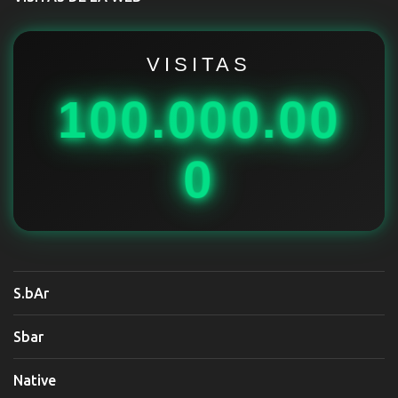
a
r
i
VISITAS
o
100.000.00
s
0
S.bAr
Sbar
Native