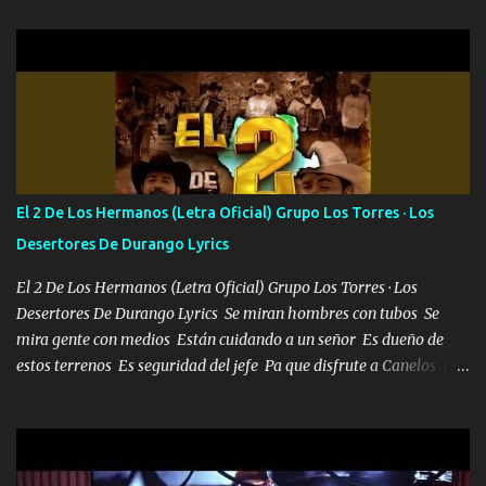
aquí se cumplen las reglas no secuestr0 no r0bar De La C giró la
orden nos comanda el doble P bien firmes con Alto PRIETO y la
camisa es color Verde y peleam0s la Bandera por todita a la ciudad
con los drones patrullando la Frontera De Tijuana Bulevares
Bellas Artes me ve en las blancas ya hace falta mi APA FLACO
verde se le extraña pa que sepan Aquí Pura GENTE DE LA RANA 🐸
POR CLAVE ES EL CALI 4 EN LA CIUDAD TIJUANA Música Al
tirante andamos mi carnal atento a cualquier necesidad no porque
El 2 De Los Hermanos (Letra Oficial) Grupo Los Torres · Los
se ve limpio el camino nos confiamos al andar y nunca con la
Desertores De Durango Lyrics
misma piedra me vuelvo a tropezar Cuando ando de enamorado
en corto me tiró a per...
El 2 De Los Hermanos (Letra Oficial) Grupo Los Torres · Los
Desertores De Durango Lyrics Se miran hombres con tubos Se
mira gente con medios Están cuidando a un señor Es dueño de
estos terrenos Es seguridad del jefe Pa que disfrute a Canelos Es
el DOS de los HERMANOS un cerebro 🧠 inteligente junto con su
hermano el TRES blindado el Estado tiene andan ESPERANDO al
UNO QUE PRONTO ESTARÁ PRESENTE Que no falten las bucanas
ni tampoco las mujeres porque es platica de grandes por eso hay