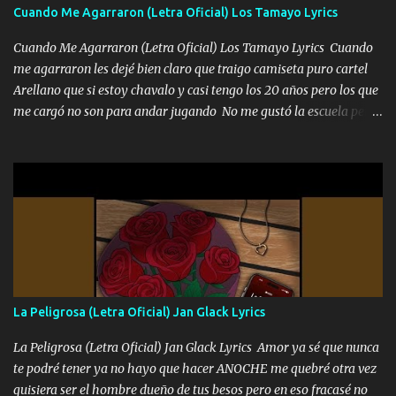
adoro
Cuando Me Agarraron (Letra Oficial) Los Tamayo Lyrics
Cuando Me Agarraron (Letra Oficial) Los Tamayo Lyrics Cuando
me agarraron les dejé bien claro que traigo camiseta puro cartel
Arellano que si estoy chavalo y casi tengo los 20 años pero los que
me cargó no son para andar jugando No me gustó la escuela pero
las libretas para el otro lado las fuimos mandando Ya nos
difamaron y nos han tachado sigue la vieja guardia y sigue bien
firme el legado que si como me llamó varios ya se han preguntado
Yo Soy El De Las Pacas Sobrino Del Brazo Armad0 Con mi Glock
fajado y mi R terciado me van a ver allá por TJ para un licenciado
mando un abrazo andamos al cien Choritas también Música
Ando en la colonia bien acelerado traigo un M2 que nunca me ha
fallado para mi compadre mandó un fuerte abrazo también al
Especial sabe que lo apreciamos En los mejores antros me verán
La Peligrosa (Letra Oficial) Jan Glack Lyrics
tomando con mujeres hermosas y botellas destapando siempre
bien cuidado bien atrabancado y a los que me conocen ya saben de
La Peligrosa (Letra Oficial) Jan Glack Lyrics Amor ya sé que nunca
lo que hablo Entre lob...
te podré tener ya no hayo que hacer ANOCHE me quebré otra vez
quisiera ser el hombre dueño de tus besos pero en eso fracasé no