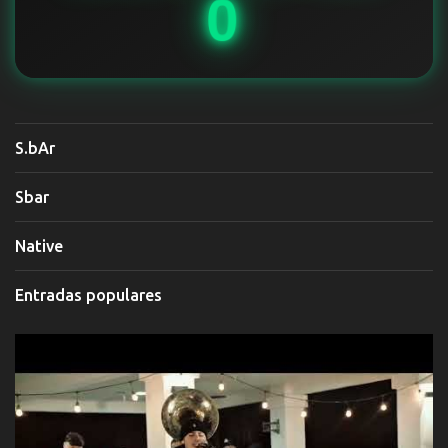
0
t
a
r
i
o
S.bAr
Sbar
Native
Entradas populares