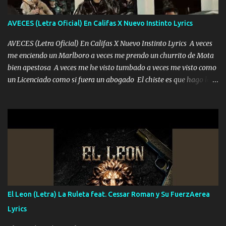
contigo fui muy feliz a lo mejor no lloró pero muy en el fondo te
adoro
AVECES (Letra Oficial) En Califas X Nuevo Instinto Lyrics
AVECES (Letra Oficial) En Califas X Nuevo Instinto Lyrics A veces
me enciendo un Marlboro a veces me prendo un churrito de Mota
bien apestosa A veces me he visto tumbado a veces me visto como
un Licenciado como si fuera un abogado El chiste es que hago lo
que quiero pues así soy me mandó yo tengo el control a todos yo
les paro el dedo soy hocicon un malcriado un malandrón Que Les
importa no saben nada falsas las risas las que me miran hay gente
corriente no quieren verte subir de level trucha mis plebes Música
A veces me pongo un sombrero a veces me ven la cachucha de lado
con la mirada siempre en alto A veces me fajó una super o a veces
me fajó una Glock siempre armado todas las generaciones yo
traigo El chiste es que hago lo que quiero pues así soy me mandó
yo tengo el control a todos yo les paro el dedo soy hocicon un
El Leon (Letra) La Ruleta feat. Cessar Roman y Su FuerzAerea
malcriado un malandrón Que Les importa no saben nada falsas
Lyrics
las risas las que me miran hay gente corriente no quieren ve...