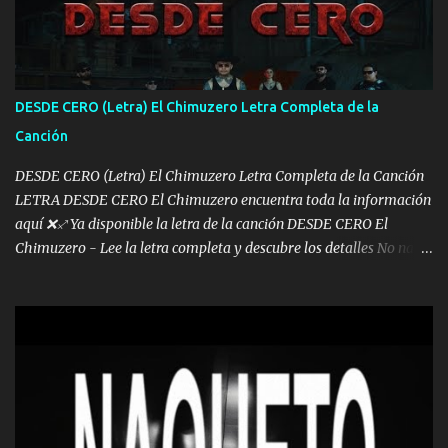
los lados aquel que no corre vuela no se me duerm voy chicoteado
Ya pasé varias hazañas ya tienen rato que me agarran el colmillo
de este León los estatales no sé esperaron Al tiro esta la PrimiZa
también la nueve que cargo al lado doy la mano al que su amigo y
DESDE CERO (Letra) El Chimuzero Letra Completa de la
al traicionero damos pa abajo Y No me paran aquí hay pa más
Canción
pues hay charola les voy a dar hasta topar pues no hay de otra...
DESDE CERO (Letra) El Chimuzero Letra Completa de la Canción
LETRA DESDE CERO El Chimuzero encuentra toda la información
aquí ❌♐ Ya disponible la letra de la canción DESDE CERO El
Chimuzero - Lee la letra completa y descubre los detalles No nací
en cuna de oro , Pero Andamos Firmes Buscando el Billete. Cómo
Vengo desde Cero Se que Solo Plata. No es lo Suficiente, Soy De
muy Pocos amigos los que están conmigo las Gracias por todo , Mi
Mesa será Compartida con los que Estuvieron Cuando estuve Solo.
❌ www.elnorteduro.com ❌ Yo No limito los Sueños , si no existe
Uno pues Hallamos Modos , Si me caigo me Levanto, Aprendo Del
Error Y me sacudo El Lodo ❌ www.elnorteduro.com ❌ El Dinero
No me falta Pero Tampoco me Estorba , Por Eso Manejo Todo