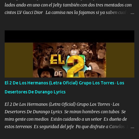
lados ando en uno con el Jelty también con dos tres mentados con
cintos LV Gucci Dior La camisa nos la fajamos si ya saben cual es
tanto suena que ya le ardió a tres la trone con el cable en inglés la
camisa no me quito arriba la F.E.S Los caballos de TRX marcan
702 mo cuenta de banco no cuadra con que yo use bots rompiendo
estándares 110 mil records de pistas no me falta mucho para
verme en las revistas Ya pasé Italia Japón Madrid Milán y también
Francia ropa de 100.000 bolas Louis vuitton es mi fragancia
repleta de presidentes la bolsa estoy en mi pic si no se han dado
cuenta chequeen gráficas del kitch
El 2 De Los Hermanos (Letra Oficial) Grupo Los Torres · Los
Desertores De Durango Lyrics
El 2 De Los Hermanos (Letra Oficial) Grupo Los Torres · Los
Desertores De Durango Lyrics Se miran hombres con tubos Se
mira gente con medios Están cuidando a un señor Es dueño de
estos terrenos Es seguridad del jefe Pa que disfrute a Canelos Es
el DOS de los HERMANOS un cerebro 🧠 inteligente junto con su