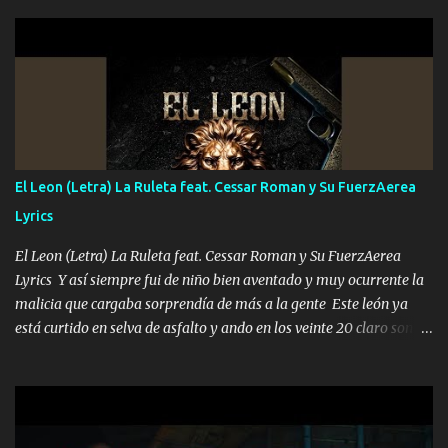
hermano el TRES blindado el Estado tiene andan ESPERANDO al
UNO QUE PRONTO ESTARÁ PRESENTE Que no falten las bucanas
ni tampoco las mujeres porque es platica de grandes por eso hay
que estar alegres doy las instrucciones para atender los deberes
Música Si es que salta algún problema de confianza tengo gente
ahí está el Hombre Cuarenta y también Pariente 7 arreglan
cualquier problema no más es cuestión que ordené NOS HACE
FALTA UN HERMANO DE CLAVE ERA EL 24 SIEMPRE FUE UN
El Leon (Letra) La Ruleta feat. Cessar Roman y Su FuerzAerea
HOMBRE VALIENTE POR ALGO M'URIÓ PELEAND0 SIEMPRE
Lyrics
VIO POR LA FAMILIA PARA QUE SIGA EL LEGADO Es el DOS de
los HERMANOS un cerebro inteligente y com...
El Leon (Letra) La Ruleta feat. Cessar Roman y Su FuerzAerea
Lyrics Y así siempre fui de niño bien aventado y muy ocurrente la
malicia que cargaba sorprendía de más a la gente Este león ya
está curtido en selva de asfalto y ando en los veinte 20 claro son
mis años Leon mi clave por si hay pendiente Tranquilo me la
navego ando en lo mío sin ni un pendiente si hay problemas lo
arreglamos padrino yo brincó en caliente Y No me paran aquí hay
pa más pues hay charola les voy a dar hasta topar pues no hay de
otra Música Surcando bien mi camino voy por mi línea no veo a