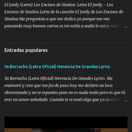
Peñasco Me fajó una Glock al cinto y de Louis Vuitton son mis
El Jordy (Letra) Los Encinos de Sinaloa Letra El Jordy - Los
zapatos mi es...
Encinos de Sinaloa Letra de la canción El Jordy de Los Encinos de
Sinaloa Me preguntan a que me dedico yo porque me ven
paseando muy buenos carros es mi estilo a nadie le estoy robando
discretamente cumplo yo bien mi trabajo De Tijuana a los rumbos
de L.A de muy joven me vine para el otro lado a los dieciséis me
miraban trabajando la escuela dejé el dinero estaba escaso Mi
Entradas populares
familia que nunca les falte nada es la gran razón que a diario me
refo el cuero mientras viva nunca les faltará nada mis dos hijos y
Ya Borracho (Letra Oficial) Herencia De Grandes Lyrics
mi esposa no se ra'ja Música Me rodearon y la puerta me
tumbaron prisionero en caliente me llevaron me achacaba cargos
Ya Borracho (Letra Oficial) Herencia De Grandes Lyrics Me
que estaban muy raros me gritaba a donde tienes el clavo Yo me
enamoré y creo que me fui de paso hoy me declaro un loco
enfiesto me gusta vivir en grande más me cuido me gusta ser
obsesionado y no te espantes pues no es nada malo pero es que tú
responsable hay rateros envidiosos que no falten mi dios es grande
eres mi amor anhelado Cuando te vi sentí algo que ya no había
me cuida de las maldades Pa el equipo aquí le mando un abrazo
aquí quise elegir por mí y me decidí por ti Y ya borracho me
que conmigo aquí tiene mi respaldo...
parqueo por tu ventana para llevarte las canciones que te encantan
pa enamorarte las flores no son tan caras pero llevan todo el
cariño de mi alma Que pa febrero vendré frente a ti con mis