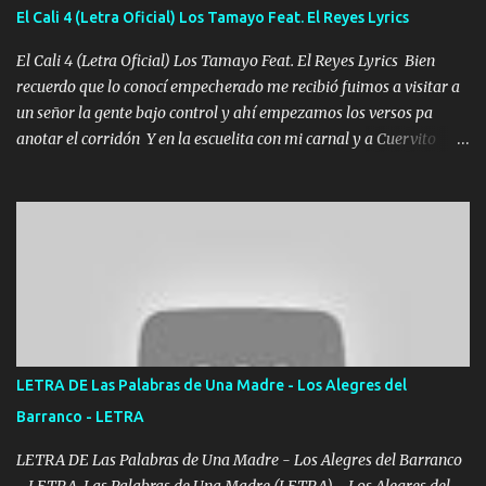
aunque ustedes no sepan Pero la vida es muy corta Hay que
El Cali 4 (Letra Oficial) Los Tamayo Feat. El Reyes Lyrics
echarle chingazos Y seguir trabajando porque nada es...
El Cali 4 (Letra Oficial) Los Tamayo Feat. El Reyes Lyrics Bien
recuerdo que lo conocí empecherado me recibió fuimos a visitar a
un señor la gente bajo control y ahí empezamos los versos pa
anotar el corridón Y en la escuelita con mi carnal y a Cuervito
mandó a saludar la bergacera del Alamar pensó no llegó al final y
aquí se cumplen las reglas no secuestr0 no r0bar De La C giró la
orden nos comanda el doble P bien firmes con Alto PRIETO y la
camisa es color Verde y peleam0s la Bandera por todita a la ciudad
con los drones patrullando la Frontera De Tijuana Bulevares
Bellas Artes me ve en las blancas ya hace falta mi APA FLACO
verde se le extraña pa que sepan Aquí Pura GENTE DE LA RANA 🐸
POR CLAVE ES EL CALI 4 EN LA CIUDAD TIJUANA Música Al
tirante andamos mi carnal atento a cualquier necesidad no porque
LETRA DE Las Palabras de Una Madre - Los Alegres del
se ve limpio el camino nos confiamos al andar y nunca con la
Barranco - LETRA
misma piedra me vuelvo a tropezar Cuando ando de enamorado
en corto me tiró a per...
LETRA DE Las Palabras de Una Madre - Los Alegres del Barranco
- LETRA Las Palabras de Una Madre (LETRA) - Los Alegres del