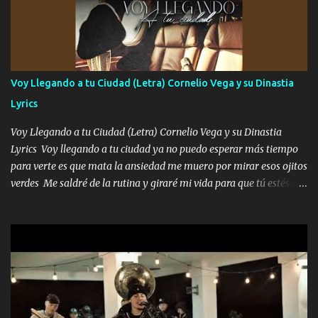
preguntas y digas que sí hacernos novios y verte feliz y muy
contenta como yo por ti Música Pregúntame qué es lo que me
enamora pa describirte unas cuantas horas también pregunta que
quiero contigo que seas dichosa al estar conmigo Y ya borracho
contéstame la llamada pa dedicarte unas bonitas palabras así
Voy Llegando a tu Ciudad (Letra) Cornelio Vega y su Dinastia
borracho me animo a decirte todo y puedo describirlo mucho que
Lyrics
me encantes Decirte que me siento muy feliz y emocionado por
tenerte aquí espero que quiera...
Voy Llegando a tu Ciudad (Letra) Cornelio Vega y su Dinastia
Lyrics Voy llegando a tu ciudad ya no puedo esperar más tiempo
para verte es que mata la ansiedad me muero por mirar esos ojitos
verdes Me saldré de la rutina y giraré mi vida para que tú estés en
ella como debe ser Yo sé que eres conocida que varios te tiran pero
no merecen y dile ya a tus amigas que no te presenten con más
pequeñeces Aquí estoy no dejaré que se te acerquen nadie porque
solo yo tendre el candado 🔒 del amor ❤️ Música Mil y un besos
para dar ya estando en tu ciudad no habrá quien lo detenga si las
copas van de más vayamos a un lugar y cerremos las puertas
Entre alcohol y besos se va incrementado el Fuego en esa