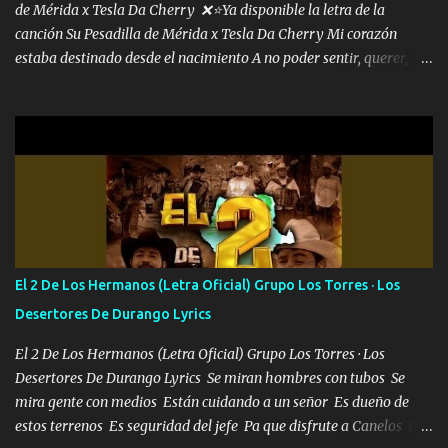
de Mérida x Tesla Da Cherry ❌⭐Ya disponible la letra de la
canción Su Pesadilla de Mérida x Tesla Da Cherry Mi corazón
estaba destinado desde el nacimiento A no poder sentir, querer,
confiar y amar Soñaba con llegar a ser como uno más del resto
Pero aunque lo intentara nunca iba a cambiar Y no estaba viendo
Que al frente tenía la respuesta Ahora ya lo entiendo Pero habrán
algunas que no lo entiendan Porque ahora soy su pesadilla, lo sé
Soy yo la octava maravilla, no lo niegues Tengo de rodillas a otras
cien Y por más que quieran no me detienen Soy yo la mente que
más brilla, lo ves Pa' mi la vida es tan sencilla No lo entenderías en
tu vida, y está bien Porque lo que tengo nadie lo tiene Una me está
escribiendo y la otra me va a llamar Quiere que vaya a verla y que
El 2 De Los Hermanos (Letra Oficial) Grupo Los Torres · Los
la invite a cenar Otras más me están pidiendo que las saque a
Desertores De Durango Lyrics
bailar Pero es que tengo un par de conciertos más que llenar Se
mueven solo por el interés P...
El 2 De Los Hermanos (Letra Oficial) Grupo Los Torres · Los
Desertores De Durango Lyrics Se miran hombres con tubos Se
mira gente con medios Están cuidando a un señor Es dueño de
estos terrenos Es seguridad del jefe Pa que disfrute a Canelos Es