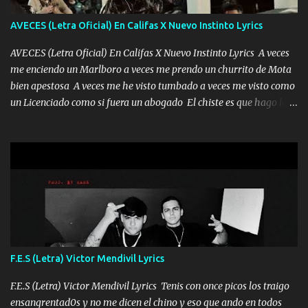
habitación ya no mires más el reloj Única por donde vas me curas
tú mi mal moviendo tu silueta no hay otra que te sea igual te ves
AVECES (Letra Oficial) En Califas X Nuevo Instinto Lyrics
tan especial por eso es que me tientas Aquí estoy no dejaré que se
te acerque nadie porque solo yo tendre el candado 🔒 del a...
AVECES (Letra Oficial) En Califas X Nuevo Instinto Lyrics A veces
me enciendo un Marlboro a veces me prendo un churrito de Mota
bien apestosa A veces me he visto tumbado a veces me visto como
un Licenciado como si fuera un abogado El chiste es que hago lo
que quiero pues así soy me mandó yo tengo el control a todos yo
les paro el dedo soy hocicon un malcriado un malandrón Que Les
importa no saben nada falsas las risas las que me miran hay gente
corriente no quieren verte subir de level trucha mis plebes Música
A veces me pongo un sombrero a veces me ven la cachucha de lado
con la mirada siempre en alto A veces me fajó una super o a veces
me fajó una Glock siempre armado todas las generaciones yo
traigo El chiste es que hago lo que quiero pues así soy me mandó
yo tengo el control a todos yo les paro el dedo soy hocicon un
F.E.S (Letra) Victor Mendivil Lyrics
malcriado un malandrón Que Les importa no saben nada falsas
las risas las que me miran hay gente corriente no quieren ve...
F.E.S (Letra) Victor Mendivil Lyrics Tenis con once picos los traigo
ensangrentad0s y no me dicen el chino y eso que ando en todos