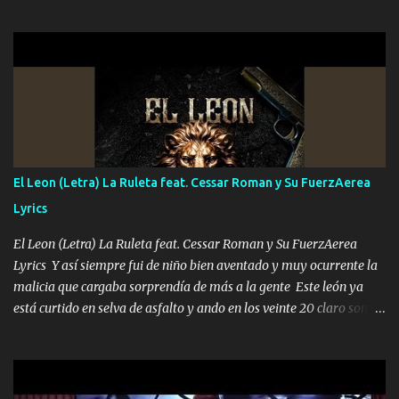
el DOS de los HERMANOS un cerebro 🧠 inteligente junto con su
hermano el TRES blindado el Estado tiene andan ESPERANDO al
UNO QUE PRONTO ESTARÁ PRESENTE Que no falten las bucanas
ni tampoco las mujeres porque es platica de grandes por eso hay
que estar alegres doy las instrucciones para atender los deberes
Música Si es que salta algún problema de confianza tengo gente
ahí está el Hombre Cuarenta y también Pariente 7 arreglan
cualquier problema no más es cuestión que ordené NOS HACE
FALTA UN HERMANO DE CLAVE ERA EL 24 SIEMPRE FUE UN
El Leon (Letra) La Ruleta feat. Cessar Roman y Su FuerzAerea
HOMBRE VALIENTE POR ALGO M'URIÓ PELEAND0 SIEMPRE
Lyrics
VIO POR LA FAMILIA PARA QUE SIGA EL LEGADO Es el DOS de
los HERMANOS un cerebro inteligente y com...
El Leon (Letra) La Ruleta feat. Cessar Roman y Su FuerzAerea
Lyrics Y así siempre fui de niño bien aventado y muy ocurrente la
malicia que cargaba sorprendía de más a la gente Este león ya
está curtido en selva de asfalto y ando en los veinte 20 claro son
mis años Leon mi clave por si hay pendiente Tranquilo me la
navego ando en lo mío sin ni un pendiente si hay problemas lo
arreglamos padrino yo brincó en caliente Y No me paran aquí hay
pa más pues hay charola les voy a dar hasta topar pues no hay de