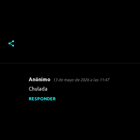
Anónimo
13 de mayo de 2026 a las 11:47
C
Chulada
o
RESPONDER
m
e
n
t
a