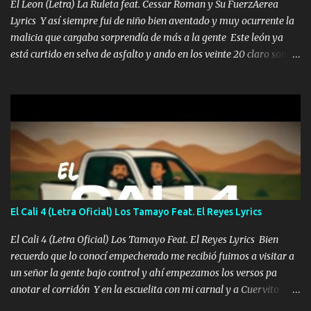
El Leon (Letra) La Ruleta feat. Cessar Roman y Su FuerzAerea
Lyrics Y así siempre fui de niño bien aventado y muy ocurrente la
malicia que cargaba sorprendía de más a la gente Este león ya
está curtido en selva de asfalto y ando en los veinte 20 claro son
mis años Leon mi clave por si hay pendiente Tranquilo me la
navego ando en lo mío sin ni un pendiente si hay problemas lo
arreglamos padrino yo brincó en caliente Y No me paran aquí hay
pa más pues hay charola les voy a dar hasta topar pues no hay de
otra Música Surcando bien mi camino voy por mi línea no veo a
los lados aquel que no corre vuela no se me duerm voy chicoteado
Ya pasé varias hazañas ya tienen rato que me agarran el colmillo
de este León los estatales no sé esperaron Al tiro esta la PrimiZa
también la nueve que cargo al lado doy la mano al que su amigo y
El Cali 4 (Letra Oficial) Los Tamayo Feat. El Reyes Lyrics
al traicionero damos pa abajo Y No me paran aquí hay pa más
pues hay charola les voy a dar hasta topar pues no hay de otra...
El Cali 4 (Letra Oficial) Los Tamayo Feat. El Reyes Lyrics Bien
recuerdo que lo conocí empecherado me recibió fuimos a visitar a
un señor la gente bajo control y ahí empezamos los versos pa
anotar el corridón Y en la escuelita con mi carnal y a Cuervito
mandó a saludar la bergacera del Alamar pensó no llegó al final y