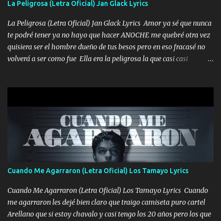
La Peligrosa (Letra Oficial) Jan Glack Lyrics
echarle chingazos Y seguir trabajando porque nada es...
La Peligrosa (Letra Oficial) Jan Glack Lyrics Amor ya sé que nunca
te podré tener ya no hayo que hacer ANOCHE me quebré otra vez
quisiera ser el hombre dueño de tus besos pero en eso fracasé no
volverá a ser como fue Ella era la peligrosa la que casi casi
convertí en mi esposa la que no importaba si llegaba tarde se
ponía contenta con un par de rosas Y aunque pasen cien años cien
años solo pienso en ti mami no me crees se que no me crees
Música Amar me duele estoy rodeado de mujeres pero solo
quieren billetes y yo que solo ocupo verte Recuerdo echábamos
pasión en la troca tus labios besándome yo quitándote la ropa no
quiero que sea nunca con otra yo quiero llevarte a la Luna y si
quieres en ese momento te pido que seas mi esposa Chingada
madre no quiero dejar de tenerte no ayuda la p'uta loquera y al
Cuando Me Agarraron (Letra Oficial) Los Tamayo Lyrics
chile quisiera ser menos de ti dependiente la pinche tristeza me
encierra princesa tu sabes que nunca saldras de mi mente Ella era
Cuando Me Agarraron (Letra Oficial) Los Tamayo Lyrics Cuando
la peligro...
me agarraron les dejé bien claro que traigo camiseta puro cartel
Arellano que si estoy chavalo y casi tengo los 20 años pero los que