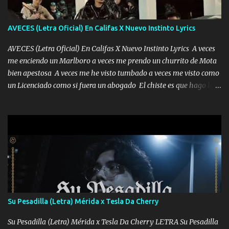
AVECES (Letra Oficial) En Califas X Nuevo Instinto Lyrics
AVECES (Letra Oficial) En Califas X Nuevo Instinto Lyrics A veces
me enciendo un Marlboro a veces me prendo un churrito de Mota
bien apestosa A veces me he visto tumbado a veces me visto como
un Licenciado como si fuera un abogado El chiste es que hago lo
que quiero pues así soy me mandó yo tengo el control a todos yo
les paro el dedo soy hocicon un malcriado un malandrón Que Les
importa no saben nada falsas las risas las que me miran hay gente
corriente no quieren verte subir de level trucha mis plebes Música
A veces me pongo un sombrero a veces me ven la cachucha de lado
con la mirada siempre en alto A veces me fajó una super o a veces
me fajó una Glock siempre armado todas las generaciones yo
traigo El chiste es que hago lo que quiero pues así soy me mandó
yo tengo el control a todos yo les paro el dedo soy hocicon un
Su Pesadilla (Letra) Mérida x Tesla Da Cherry
malcriado un malandrón Que Les importa no saben nada falsas
las risas las que me miran hay gente corriente no quieren ve...
Su Pesadilla (Letra) Mérida x Tesla Da Cherry LETRA Su Pesadilla