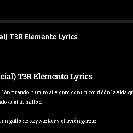
Ir al contenido principal
al) T3R Elemento Lyrics
icial) T3R Elemento Lyrics
lón tirando humito al viento con un corridón la vida q
ndo aquí al millón
 un gallo de skywarker y el avión garrar