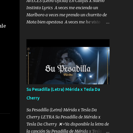
AVECES (Letra Oficial) En Califas X Nuevo
Instinto Lyrics A veces me enciendo un
Marlboro a veces me prendo un churrito de
Mota bien apestosa A veces me he visto
ale
tumbado a veces me visto como un
Licenciado como si fuera un abogado El
chiste es que hago lo que quiero pues así soy
me mandó yo tengo el control a todos yo les
paro el dedo soy hocicon un malcriado un
malandrón Que Les importa no saben nada
falsas las risas las que me miran hay gente
corriente no quieren verte subir de level
trucha mis plebes Música A veces me pongo
Su Pesadilla (Letra) Mérida x Tesla Da
un sombrero a veces me ven la cachucha de
Cherry
lado con la mirada siempre en alto A veces
me fajó una super o a veces me fajó una
Su Pesadilla (Letra) Mérida x Tesla Da
Glock siempre armado todas las
Cherry LETRA Su Pesadilla de Mérida x
generaciones yo traigo El chiste es que hago
Tesla Da Cherry ❌⭐Ya disponible la letra de
lo que quiero pues así soy me mandó yo
la canción Su Pesadilla de Mérida x Tesla Da