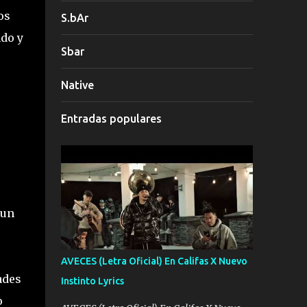
os
S.bAr
do y
Sbar
Native
Entradas populares
 un
AVECES (Letra Oficial) En Califas X Nuevo
ades
Instinto Lyrics
o