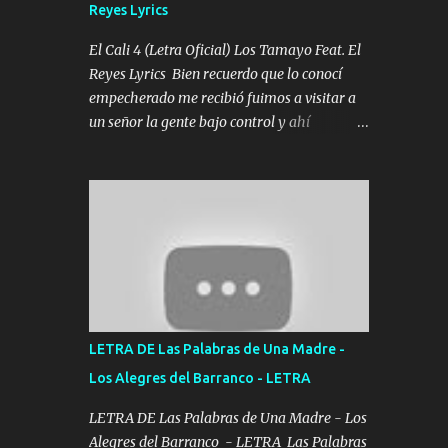
Reyes Lyrics
Tomense un buen trago Y así es como
empezamos los versos que voy cantando
El Cali 4 (Letra Oficial) Los Tamayo Feat. El
(Music) A vido alta y bajas La carreta se
Reyes Lyrics Bien recuerdo que lo conocí
atora Pero nunca le aflojamos Ya me han
empecherado me recibió fuimos a visitar a
pasado cosas Y aunque ustedes no sepan
un señor la gente bajo control y ahí
Pero la vida es muy corta Hay que echarle
empezamos los versos pa anotar el corridón
chingazos Y seguir trabajando porque nada
Y en la escuelita con mi carnal y a Cuervito
es...
mandó a saludar la bergacera del Alamar
pensó no llegó al final y aquí se cumplen las
reglas no secuestr0 no r0bar De La C giró la
orden nos comanda el doble P bien firmes
con Alto PRIETO y la camisa es color Verde y
peleam0s la Bandera por todita a la ciudad
con los drones patrullando la Frontera De
LETRA DE Las Palabras de Una Madre -
Tijuana Bulevares Bellas Artes me ve en las
Los Alegres del Barranco - LETRA
blancas ya hace falta mi APA FLACO verde
se le extraña pa que sepan Aquí Pura GENTE
LETRA DE Las Palabras de Una Madre - Los
DE LA RANA 🐸 POR CLAVE ES EL CALI 4
Alegres del Barranco - LETRA Las Palabras