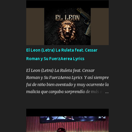
conciertos más que llenar Se mueven solo
Es el DOS de los HERMANOS un cerebro 🧠
por el interés P...
inteligente junto con su hermano el TRES
blindado el Estado tiene andan ESPERANDO
al UNO QUE PRONTO ESTARÁ PRESENTE
Que no falten las bucanas ni tampoco las
mujeres porque es platica de grandes por eso
hay que estar alegres doy las instrucciones
El Leon (Letra) La Ruleta feat. Cessar
para atender los deberes Música Si es que
Roman y Su FuerzAerea Lyrics
salta algún problema de confianza tengo
gente ahí está el Hombre Cuarenta y
El Leon (Letra) La Ruleta feat. Cessar
también Pariente 7 arreglan cualquier
Roman y Su FuerzAerea Lyrics Y así siempre
problema no más es cuestión que ordené
fui de niño bien aventado y muy ocurrente la
NOS HACE FALTA UN HERMANO DE CLAVE
malicia que cargaba sorprendía de más a la
ERA EL 24 SIEMPRE FUE UN HOMBRE
gente Este león ya está curtido en selva de
VALIENTE POR ALGO M'URIÓ PELEAND0
asfalto y ando en los veinte 20 claro son mis
SIEMPRE VIO POR LA FAMILIA PARA QUE
años Leon mi clave por si hay pendiente
SIGA EL LEGADO Es el DOS de los
Tranquilo me la navego ando en lo mío sin
HERMANOS un cerebro inteligente y com...
ni un pendiente si hay problemas lo