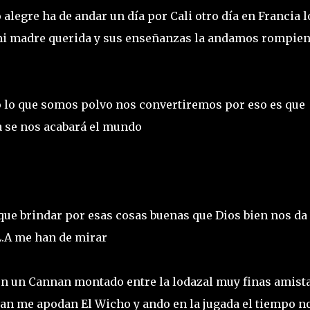
legre ha de andar un día por Cali otro día en Francia l
a mi madre querida y sus enseñanzas la andamos rompien
odo lo que somos polvo nos convertiremos por eso es que
a se nos acabará el mundo
que brindar por esas cosas buenas que Dios bien nos da
L.A me han de mirar
 en un Cannan montado entre la lodazal muy finas amist
uan me apodan El Wicho y ando en la jugada el tiempo n