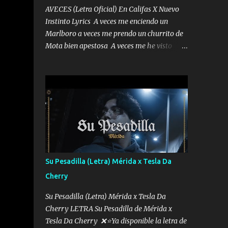
AVECES (Letra Oficial) En Califas X Nuevo
Instinto Lyrics A veces me enciendo un
Marlboro a veces me prendo un churrito de
Mota bien apestosa A veces me he visto
tumbado a veces me visto como un
Licenciado como si fuera un abogado El
chiste es que hago lo que quiero pues así soy
me mandó yo tengo el control a todos yo les
paro el dedo soy hocicon un malcriado un
malandrón Que Les importa no saben nada
falsas las risas las que me miran hay gente
corriente no quieren verte subir de level
trucha mis plebes Música A veces me pongo
Su Pesadilla (Letra) Mérida x Tesla Da
un sombrero a veces me ven la cachucha de
Cherry
lado con la mirada siempre en alto A veces
me fajó una super o a veces me fajó una
Su Pesadilla (Letra) Mérida x Tesla Da
Glock siempre armado todas las
Cherry LETRA Su Pesadilla de Mérida x
generaciones yo traigo El chiste es que hago
Tesla Da Cherry ❌⭐Ya disponible la letra de