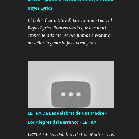
agarrar el vuelo y la mente y tranquilizando
Reyes Lyrics
Tomense un buen trago Y así es como
empezamos los versos que voy cantando
El Cali 4 (Letra Oficial) Los Tamayo Feat. El
(Music) A vido alta y bajas La carreta se
Reyes Lyrics Bien recuerdo que lo conocí
atora Pero nunca le aflojamos Ya me han
empecherado me recibió fuimos a visitar a
pasado cosas Y aunque ustedes no sepan
un señor la gente bajo control y ahí
Pero la vida es muy corta Hay que echarle
empezamos los versos pa anotar el corridón
chingazos Y seguir trabajando porque nada
Y en la escuelita con mi carnal y a Cuervito
es...
mandó a saludar la bergacera del Alamar
pensó no llegó al final y aquí se cumplen las
reglas no secuestr0 no r0bar De La C giró la
orden nos comanda el doble P bien firmes
con Alto PRIETO y la camisa es color Verde y
peleam0s la Bandera por todita a la ciudad
con los drones patrullando la Frontera De
LETRA DE Las Palabras de Una Madre -
Tijuana Bulevares Bellas Artes me ve en las
Los Alegres del Barranco - LETRA
blancas ya hace falta mi APA FLACO verde
se le extraña pa que sepan Aquí Pura GENTE
LETRA DE Las Palabras de Una Madre - Los