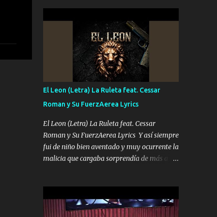
seguridad del jefe Pa que disfrute a Canelos
conciertos más que llenar Se mueven solo
Es el DOS de los HERMANOS un cerebro 🧠
por el interés P...
inteligente junto con su hermano el TRES
blindado el Estado tiene andan ESPERANDO
al UNO QUE PRONTO ESTARÁ PRESENTE
Que no falten las bucanas ni tampoco las
mujeres porque es platica de grandes por eso
hay que estar alegres doy las instrucciones
El Leon (Letra) La Ruleta feat. Cessar
para atender los deberes Música Si es que
Roman y Su FuerzAerea Lyrics
salta algún problema de confianza tengo
gente ahí está el Hombre Cuarenta y
El Leon (Letra) La Ruleta feat. Cessar
también Pariente 7 arreglan cualquier
Roman y Su FuerzAerea Lyrics Y así siempre
problema no más es cuestión que ordené
fui de niño bien aventado y muy ocurrente la
NOS HACE FALTA UN HERMANO DE CLAVE
malicia que cargaba sorprendía de más a la
ERA EL 24 SIEMPRE FUE UN HOMBRE
gente Este león ya está curtido en selva de
VALIENTE POR ALGO M'URIÓ PELEAND0
asfalto y ando en los veinte 20 claro son mis
SIEMPRE VIO POR LA FAMILIA PARA QUE
años Leon mi clave por si hay pendiente
SIGA EL LEGADO Es el DOS de los
Tranquilo me la navego ando en lo mío sin
HERMANOS un cerebro inteligente y com...
ni un pendiente si hay problemas lo