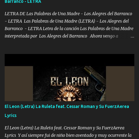
Barranco - LETRA
las risas las que me miran hay gente corriente no quieren ve...
LETRA DE Las Palabras de Una Madre - Los Alegres del Barranco
- LETRA Las Palabras de Una Madre (LETRA) - Los Alegres del
Barranco - LETRA Letra de la canción Las Palabras de Una Madre
interpretada por Los Alegres del Barranco Ahora vengo a
visitarte, a tu txumba a saludarte, se que del cielo me vez y desde
halla has de cuidarme, son palabras de una madre, que lleva en el
viento a su hijo y aunque ahora ya este con Dios el destino así lo
quiso, él tiempo sigue pasando y nunca te olvidaremos, aquí
seguiré esperando hasta volvernos a vernos El recuerdo que yo
tengo de mi mente no se va, en mi corazón me llevo lo mismo que
tu papá, a veces me pongo triste porque no puedo mirarte, mas se
que tu me escuchas porque tu eres mi gran ángel, El desespero me
llega para reunirme contigo, tu iluminas mi sendero por siempre
El Leon (Letra) La Ruleta feat. Cessar Roman y Su FuerzAerea
serás mi niño, del amor que yo te tengo es co...
Lyrics
El Leon (Letra) La Ruleta feat. Cessar Roman y Su FuerzAerea
Lyrics Y así siempre fui de niño bien aventado y muy ocurrente la