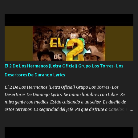
confiar y amar Soñaba con llegar a ser como uno más del resto
Pero aunque lo intentara nunca iba a cambiar Y no estaba viendo
Que al frente tenía la respuesta Ahora ya lo entiendo Pero habrán
algunas que no lo entiendan Porque ahora soy su pesadilla, lo sé
Soy yo la octava maravilla, no lo niegues Tengo de rodillas a otras
cien Y por más que quieran no me detienen Soy yo la mente que
más brilla, lo ves Pa' mi la vida es tan sencilla No lo entenderías en
tu vida, y está bien Porque lo que tengo nadie lo tiene Una me está
escribiendo y la otra me va a llamar Quiere que vaya a verla y que
El 2 De Los Hermanos (Letra Oficial) Grupo Los Torres · Los
la invite a cenar Otras más me están pidiendo que las saque a
Desertores De Durango Lyrics
bailar Pero es que tengo un par de conciertos más que llenar Se
mueven solo por el interés P...
El 2 De Los Hermanos (Letra Oficial) Grupo Los Torres · Los
Desertores De Durango Lyrics Se miran hombres con tubos Se
mira gente con medios Están cuidando a un señor Es dueño de
estos terrenos Es seguridad del jefe Pa que disfrute a Canelos Es
el DOS de los HERMANOS un cerebro 🧠 inteligente junto con su
hermano el TRES blindado el Estado tiene andan ESPERANDO al
UNO QUE PRONTO ESTARÁ PRESENTE Que no falten las bucanas