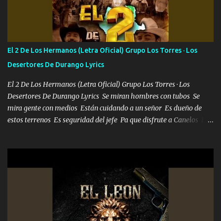
Francia ropa de 100.000 bolas Louis vuitton es mi fragancia
repleta de presidentes la bolsa estoy en mi pic si no se han dado
cuenta chequeen gráficas del kitch
El 2 De Los Hermanos (Letra Oficial) Grupo Los Torres · Los
Desertores De Durango Lyrics
El 2 De Los Hermanos (Letra Oficial) Grupo Los Torres · Los
Desertores De Durango Lyrics Se miran hombres con tubos Se
mira gente con medios Están cuidando a un señor Es dueño de
estos terrenos Es seguridad del jefe Pa que disfrute a Canelos Es
el DOS de los HERMANOS un cerebro 🧠 inteligente junto con su
hermano el TRES blindado el Estado tiene andan ESPERANDO al
UNO QUE PRONTO ESTARÁ PRESENTE Que no falten las bucanas
ni tampoco las mujeres porque es platica de grandes por eso hay
que estar alegres doy las instrucciones para atender los deberes
Música Si es que salta algún problema de confianza tengo gente
ahí está el Hombre Cuarenta y también Pariente 7 arreglan
cualquier problema no más es cuestión que ordené NOS HACE