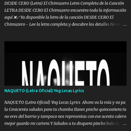
DESDE CERO (Letra) El Chimuzero Letra Completa de la Canción
LETRA DESDE CERO El Chimuzero encuentra toda la información
aquí ❌♐ Ya disponible la letra de la canción DESDE CERO El
Chimuzero - Lee la letra completa y descubre los detalles No nací
en cuna de oro , Pero Andamos Firmes Buscando el Billete. Cómo
Vengo desde Cero Se que Solo Plata. No es lo Suficiente, Soy De
muy Pocos amigos los que están conmigo las Gracias por todo , Mi
Mesa será Compartida con los que Estuvieron Cuando estuve Solo.
❌ www.elnorteduro.com ❌ Yo No limito los Sueños , si no existe
Uno pues Hallamos Modos , Si me caigo me Levanto, Aprendo Del
Error Y me sacudo El Lodo ❌ www.elnorteduro.com ❌ El Dinero
No me falta Pero Tampoco me Estorba , Por Eso Manejo Todo
Bien Regido Por mis Normas . Aquí no Se Sufre de Ego vengo Desde
NAQUETO (Letra Oficial) Yng Lvcas Lyrics
Abajo y me costó subir Fue Con Trabajo Y Esfuerzo, Nada es
Regalado Me Super Invertir A Mí lado Una Princesa que A pesar de
NAQUETO (Letra Oficial) Yng Lvcas Lyrics Ahora va la mía y va pa
Todo Siempre a estado ahí . Hecho pa...
la Cenicienta saludos para tu chamba Ilanes pinche quinceañera tu
no eres del barrio y tampoco nos representas con ese acento culero
mejor guardo mi cartera Y Saludos a tu disquera pinche bola de
corrientes de Candela no trae nada y de música mucho menos te