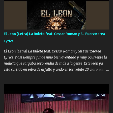
ni tampoco las mujeres porque es platica de grandes por eso hay
que estar alegres doy las instrucciones para atender los deberes
Música Si es que salta algún problema de confianza tengo gente
ahí está el Hombre Cuarenta y también Pariente 7 arreglan
cualquier problema no más es cuestión que ordené NOS HACE
FALTA UN HERMANO DE CLAVE ERA EL 24 SIEMPRE FUE UN
El Leon (Letra) La Ruleta feat. Cessar Roman y Su FuerzAerea
HOMBRE VALIENTE POR ALGO M'URIÓ PELEAND0 SIEMPRE
Lyrics
VIO POR LA FAMILIA PARA QUE SIGA EL LEGADO Es el DOS de
los HERMANOS un cerebro inteligente y com...
El Leon (Letra) La Ruleta feat. Cessar Roman y Su FuerzAerea
Lyrics Y así siempre fui de niño bien aventado y muy ocurrente la
malicia que cargaba sorprendía de más a la gente Este león ya
está curtido en selva de asfalto y ando en los veinte 20 claro son
mis años Leon mi clave por si hay pendiente Tranquilo me la
navego ando en lo mío sin ni un pendiente si hay problemas lo
arreglamos padrino yo brincó en caliente Y No me paran aquí hay
pa más pues hay charola les voy a dar hasta topar pues no hay de
otra Música Surcando bien mi camino voy por mi línea no veo a
los lados aquel que no corre vuela no se me duerm voy chicoteado
Ya pasé varias hazañas ya tienen rato que me agarran el colmillo