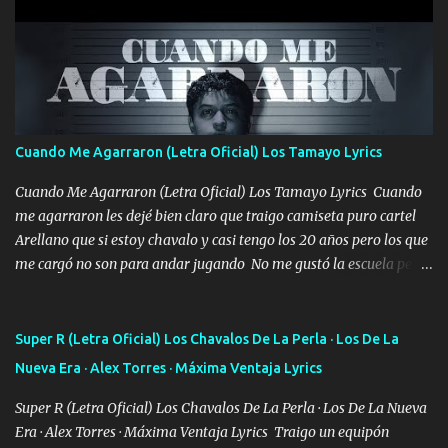
pero eso ya no va a pasar me perderé en la soledad Porque me
mirabas bonito si yo no fui el final feliz el final fue triste pa mí Y
duele no tenerte aquí sabiendo que moría por ti yo y la luna
cantamos y por ti nos embriagamos Quién sabe qué será de mí si
contigo fui muy feliz a lo mejor no lloró pero muy en el fondo te
adoro
Cuando Me Agarraron (Letra Oficial) Los Tamayo Lyrics
Cuando Me Agarraron (Letra Oficial) Los Tamayo Lyrics Cuando
me agarraron les dejé bien claro que traigo camiseta puro cartel
Arellano que si estoy chavalo y casi tengo los 20 años pero los que
me cargó no son para andar jugando No me gustó la escuela pero
las libretas para el otro lado las fuimos mandando Ya nos
difamaron y nos han tachado sigue la vieja guardia y sigue bien
firme el legado que si como me llamó varios ya se han preguntado
Super R (Letra Oficial) Los Chavalos De La Perla · Los De La
Yo Soy El De Las Pacas Sobrino Del Brazo Armad0 Con mi Glock
Nueva Era · Alex Torres · Máxima Ventaja Lyrics
fajado y mi R terciado me van a ver allá por TJ para un licenciado
mando un abrazo andamos al cien Choritas también Música
Super R (Letra Oficial) Los Chavalos De La Perla · Los De La Nueva
Ando en la colonia bien acelerado traigo un M2 que nunca me ha
Era · Alex Torres · Máxima Ventaja Lyrics Traigo un equipón