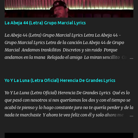
ahí está el Hombre Cuarenta y también Pariente 7 arreglan
cualquier problema no más es cuestión que ordené NOS HACE
FALTA UN HERMANO DE CLAVE ERA EL 24 SIEMPRE FUE UN
La Abeja 44 (Letra) Grupo Marcial Lyrics
HOMBRE VALIENTE POR ALGO M'URIÓ PELEAND0 SIEMPRE
VIO POR LA FAMILIA PARA QUE SIGA EL LEGADO Es el DOS de
La Abeja 44 (Letra) Grupo Marcial Lyrics Letra La Abeja 44 -
los HERMANOS un cerebro inteligente y com...
Grupo Marcial Lyrics Letra de la canción La Abeja 44 de Grupo
Marcial Andamos trankilitos Discretos y sin ruido Porque
andamos en la mana Relajado el amigo Lo miran sencillito Con
una Glock bien fajada Lo miran relajado La vida disfrutando Y la
gente siempre criticando Nos miran algo bueno Ya sera ropa,
diamante lo que me cuelgan en el cuello (Chorus) Y cuando
Yo Y La Luna (Letra Oficial) Herencia De Grandes Lyrics
coronamos Se jala los marciales Y sus guitarras ya van sonando
Yo Y La Luna (Letra Oficial) Herencia De Grandes Lyrics Qué es lo
Un gallardo me prendo Para agarrar el vuelo y la mente y
que pasó con nosotros si nos queríamos los dos y con el tiempo se
tranquilizando Tomense un buen trago Y así es como empezamos
acabó te pienso y lo hago constante juro no te quería perder y de la
los versos que voy cantando (Music) A vido alta y bajas La carreta
nada te marchaste Y ahora te veo feliz con él y solo ahora me
se atora Pero nunca le aflojamos Ya me han pasado cosas Y
quedé yo y la luna cantamos y por ti nos embriagamos' Quién
aunque ustedes no sepan Pero la vida es muy corta Hay que
sabe que será de mí si contigo fue muy feliz a lo mejor no lloro
echarle chingazos Y seguir trabajando porque nada es...
pero muy en el fondo te adoro' Música Me muero por ir a buscarte