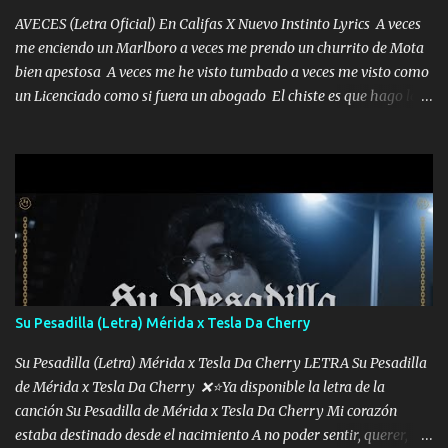
AVECES (Letra Oficial) En Califas X Nuevo Instinto Lyrics A veces
me enciendo un Marlboro a veces me prendo un churrito de Mota
bien apestosa A veces me he visto tumbado a veces me visto como
un Licenciado como si fuera un abogado El chiste es que hago lo
que quiero pues así soy me mandó yo tengo el control a todos yo
les paro el dedo soy hocicon un malcriado un malandrón Que Les
importa no saben nada falsas las risas las que me miran hay gente
corriente no quieren verte subir de level trucha mis plebes Música
A veces me pongo un sombrero a veces me ven la cachucha de lado
con la mirada siempre en alto A veces me fajó una super o a veces
me fajó una Glock siempre armado todas las generaciones yo
traigo El chiste es que hago lo que quiero pues así soy me mandó
yo tengo el control a todos yo les paro el dedo soy hocicon un
Su Pesadilla (Letra) Mérida x Tesla Da Cherry
malcriado un malandrón Que Les importa no saben nada falsas
las risas las que me miran hay gente corriente no quieren ve...
Su Pesadilla (Letra) Mérida x Tesla Da Cherry LETRA Su Pesadilla
de Mérida x Tesla Da Cherry ❌⭐Ya disponible la letra de la
canción Su Pesadilla de Mérida x Tesla Da Cherry Mi corazón
estaba destinado desde el nacimiento A no poder sentir, querer,