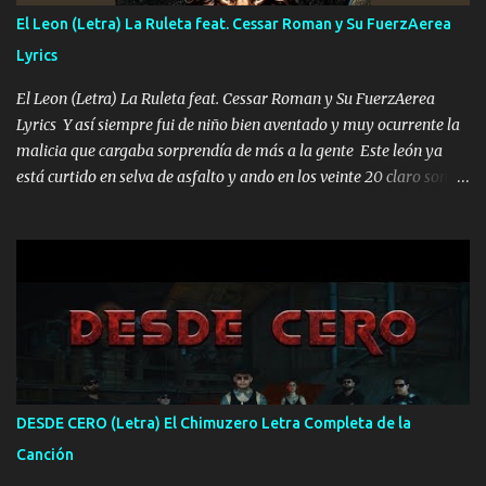
FALTA UN HERMANO DE CLAVE ERA EL 24 SIEMPRE FUE UN
El Leon (Letra) La Ruleta feat. Cessar Roman y Su FuerzAerea
HOMBRE VALIENTE POR ALGO M'URIÓ PELEAND0 SIEMPRE
Lyrics
VIO POR LA FAMILIA PARA QUE SIGA EL LEGADO Es el DOS de
los HERMANOS un cerebro inteligente y com...
El Leon (Letra) La Ruleta feat. Cessar Roman y Su FuerzAerea
Lyrics Y así siempre fui de niño bien aventado y muy ocurrente la
malicia que cargaba sorprendía de más a la gente Este león ya
está curtido en selva de asfalto y ando en los veinte 20 claro son
mis años Leon mi clave por si hay pendiente Tranquilo me la
navego ando en lo mío sin ni un pendiente si hay problemas lo
arreglamos padrino yo brincó en caliente Y No me paran aquí hay
pa más pues hay charola les voy a dar hasta topar pues no hay de
otra Música Surcando bien mi camino voy por mi línea no veo a
los lados aquel que no corre vuela no se me duerm voy chicoteado
Ya pasé varias hazañas ya tienen rato que me agarran el colmillo
de este León los estatales no sé esperaron Al tiro esta la PrimiZa
también la nueve que cargo al lado doy la mano al que su amigo y
DESDE CERO (Letra) El Chimuzero Letra Completa de la
al traicionero damos pa abajo Y No me paran aquí hay pa más
Canción
pues hay charola les voy a dar hasta topar pues no hay de otra...