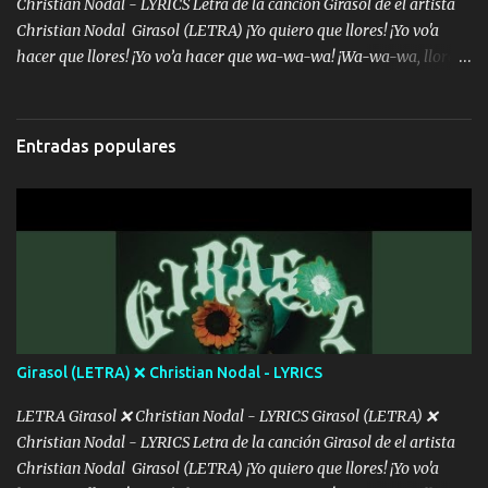
sien...
Christian Nodal - LYRICS Letra de la canción Girasol de el artista
Christian Nodal Girasol (LETRA) ¡Yo quiero que llores! ¡Yo vo'a
hacer que llores! ¡Yo vo’a hacer que wa-wa-wa! ¡Wa-wa-wa, llores!
Hoy me levanté bromista y me tienes que aguantar No quiero
bromear contigo, de ti quiero bromear Tú eres un chiste, cabrón,
cada que intentas cantar Cada que intentas rapear, cada que
Entradas populares
intentas rimar Pobre payaso que usa a todo el mundo pa' conectar
con la gente Dices "Latino Gang" pero pisas a to'a tu gente Pa’ dar
mensajes, m'ijo, hay quе ser coherentеs Si tú no eres artista, al
menos se prudente Hoy me sabe a mierda, traigo un Balvin en los
dientes Por falta de empatía le toca ser resiliente ¿Acaso eres
consciente de los followers que mueves? Parcerito, abre los ojos y
ve el poder que tienes Otro chiste malo son los nombres de tus
álbum's "José, vibras colores con la energía del diablo " ¿Si ...
Girasol (LETRA) ❌ Christian Nodal - LYRICS
LETRA Girasol ❌ Christian Nodal - LYRICS Girasol (LETRA) ❌
Christian Nodal - LYRICS Letra de la canción Girasol de el artista
Christian Nodal Girasol (LETRA) ¡Yo quiero que llores! ¡Yo vo'a