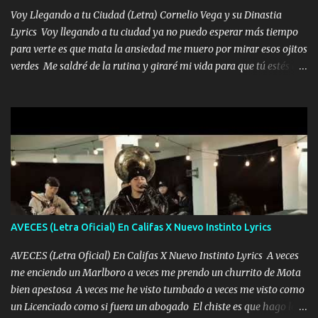
tenerte aquí espero que quiera...
Voy Llegando a tu Ciudad (Letra) Cornelio Vega y su Dinastia
Lyrics Voy llegando a tu ciudad ya no puedo esperar más tiempo
para verte es que mata la ansiedad me muero por mirar esos ojitos
verdes Me saldré de la rutina y giraré mi vida para que tú estés en
ella como debe ser Yo sé que eres conocida que varios te tiran pero
no merecen y dile ya a tus amigas que no te presenten con más
pequeñeces Aquí estoy no dejaré que se te acerquen nadie porque
solo yo tendre el candado 🔒 del amor ❤️ Música Mil y un besos
para dar ya estando en tu ciudad no habrá quien lo detenga si las
copas van de más vayamos a un lugar y cerremos las puertas
Entre alcohol y besos se va incrementado el Fuego en esa
habitación ya no mires más el reloj Única por donde vas me curas
tú mi mal moviendo tu silueta no hay otra que te sea igual te ves
AVECES (Letra Oficial) En Califas X Nuevo Instinto Lyrics
tan especial por eso es que me tientas Aquí estoy no dejaré que se
te acerque nadie porque solo yo tendre el candado 🔒 del a...
AVECES (Letra Oficial) En Califas X Nuevo Instinto Lyrics A veces
me enciendo un Marlboro a veces me prendo un churrito de Mota
bien apestosa A veces me he visto tumbado a veces me visto como
un Licenciado como si fuera un abogado El chiste es que hago lo