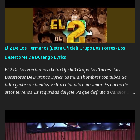
camisa es color Verde y peleam0s la Bandera por todita a la ciudad
con los drones patrullando la Frontera De Tijuana Bulevares
Bellas Artes me ve en las blancas ya hace falta mi APA FLACO
verde se le extraña pa que sepan Aquí Pura GENTE DE LA RANA 🐸
POR CLAVE ES EL CALI 4 EN LA CIUDAD TIJUANA Música Al
tirante andamos mi carnal atento a cualquier necesidad no porque
El 2 De Los Hermanos (Letra Oficial) Grupo Los Torres · Los
se ve limpio el camino nos confiamos al andar y nunca con la
Desertores De Durango Lyrics
misma piedra me vuelvo a tropezar Cuando ando de enamorado
en corto me tiró a per...
El 2 De Los Hermanos (Letra Oficial) Grupo Los Torres · Los
Desertores De Durango Lyrics Se miran hombres con tubos Se
mira gente con medios Están cuidando a un señor Es dueño de
estos terrenos Es seguridad del jefe Pa que disfrute a Canelos Es
el DOS de los HERMANOS un cerebro 🧠 inteligente junto con su
hermano el TRES blindado el Estado tiene andan ESPERANDO al
UNO QUE PRONTO ESTARÁ PRESENTE Que no falten las bucanas
ni tampoco las mujeres porque es platica de grandes por eso hay
que estar alegres doy las instrucciones para atender los deberes
Música Si es que salta algún problema de confianza tengo gente