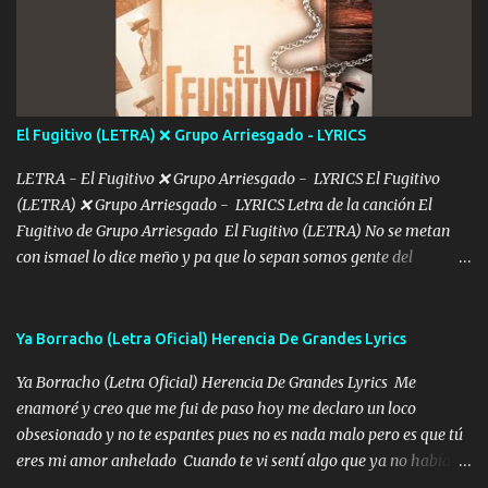
De mi vida... Cómo tú no hay nadie más No hay nadie
más Si te sientes sola no me llames porfa Me pongo sencible e
imagino tu sombra Clase azul es el tequila e interior la ropa Clip
cap la champagne el polvo es color rosa Me contacto un ángel eres
tú mi hermosa La que me alegra los días y sigo tomando Y
El Fugitivo (LETRA) ❌ Grupo Arriesgado - LYRICS
pensar... Que tú ya no vas a estar Pasarán... Solito me dejaras
Intentar... ...
LETRA - El Fugitivo ❌ Grupo Arriesgado - LYRICS El Fugitivo
(LETRA) ❌ Grupo Arriesgado - LYRICS Letra de la canción El
Fugitivo de Grupo Arriesgado El Fugitivo (LETRA) No se metan
con ismael lo dice meño y pa que lo sepan somos gente del
sombrero y la mayiza aquí se respeta pa los rumbos del azache
paseo tranquilo pues son mi tierra por ahí les tire una clave y del M
grande traemos la bandera 04 se oye por los radios y bien
Ya Borracho (Letra Oficial) Herencia De Grandes Lyrics
pendientes andan los chávalos la espalda me van cuidando y si se
Ya Borracho (Letra Oficial) Herencia De Grandes Lyrics Me
ofrece también peleam'os bien atentó el compa huicho la corta al
enamoré y creo que me fui de paso hoy me declaro un loco
cinto y radios colgados cuando salimos del rancho carros
obsesionado y no te espantes pues no es nada malo pero es que tú
blindándos y bien equipados no somos gente de problemas pero
eres mi amor anhelado Cuando te vi sentí algo que ya no había
defendemos muy bien nuestra tierra buena sombra nos cobija y el
aquí quise elegir por mí y me decidí por ti Y ya borracho me