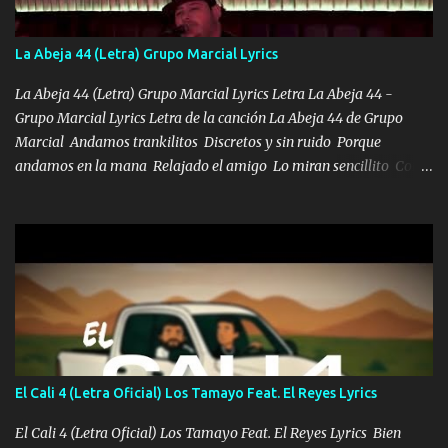
de este León los estatales no sé esperaron Al tiro esta la PrimiZa
también la nueve que cargo al lado doy la mano al que su amigo y
La Abeja 44 (Letra) Grupo Marcial Lyrics
al traicionero damos pa abajo Y No me paran aquí hay pa más
pues hay charola les voy a dar hasta topar pues no hay de otra...
La Abeja 44 (Letra) Grupo Marcial Lyrics Letra La Abeja 44 -
Grupo Marcial Lyrics Letra de la canción La Abeja 44 de Grupo
Marcial Andamos trankilitos Discretos y sin ruido Porque
andamos en la mana Relajado el amigo Lo miran sencillito Con
una Glock bien fajada Lo miran relajado La vida disfrutando Y la
gente siempre criticando Nos miran algo bueno Ya sera ropa,
diamante lo que me cuelgan en el cuello (Chorus) Y cuando
coronamos Se jala los marciales Y sus guitarras ya van sonando
Un gallardo me prendo Para agarrar el vuelo y la mente y
tranquilizando Tomense un buen trago Y así es como empezamos
los versos que voy cantando (Music) A vido alta y bajas La carreta
se atora Pero nunca le aflojamos Ya me han pasado cosas Y
aunque ustedes no sepan Pero la vida es muy corta Hay que
El Cali 4 (Letra Oficial) Los Tamayo Feat. El Reyes Lyrics
echarle chingazos Y seguir trabajando porque nada es...
El Cali 4 (Letra Oficial) Los Tamayo Feat. El Reyes Lyrics Bien