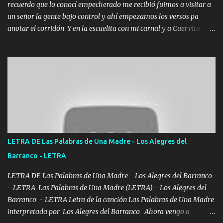
recuerdo que lo conocí empecherado me recibió fuimos a visitar a
un señor la gente bajo control y ahí empezamos los versos pa
anotar el corridón Y en la escuelita con mi carnal y a Cuervito
mandó a saludar la bergacera del Alamar pensó no llegó al final y
aquí se cumplen las reglas no secuestr0 no r0bar De La C giró la
orden nos comanda el doble P bien firmes con Alto PRIETO y la
camisa es color Verde y peleam0s la Bandera por todita a la ciudad
con los drones patrullando la Frontera De Tijuana Bulevares
Bellas Artes me ve en las blancas ya hace falta mi APA FLACO
verde se le extraña pa que sepan Aquí Pura GENTE DE LA RANA 🐸
POR CLAVE ES EL CALI 4 EN LA CIUDAD TIJUANA Música Al
tirante andamos mi carnal atento a cualquier necesidad no porque
LETRA DE Las Palabras de Una Madre - Los Alegres del
se ve limpio el camino nos confiamos al andar y nunca con la
Barranco - LETRA
misma piedra me vuelvo a tropezar Cuando ando de enamorado
en corto me tiró a per...
LETRA DE Las Palabras de Una Madre - Los Alegres del Barranco
- LETRA Las Palabras de Una Madre (LETRA) - Los Alegres del
Barranco - LETRA Letra de la canción Las Palabras de Una Madre
interpretada por Los Alegres del Barranco Ahora vengo a