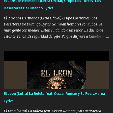
El 2 De Los Hermanos (Letra Oficial) Grupo Los Torres · Los
Desertores De Durango Lyrics
El 2 De Los Hermanos (Letra Oficial) Grupo Los Torres · Los
Desertores De Durango Lyrics Se miran hombres con tubos Se
mira gente con medios Están cuidando a un señor Es dueño de
estos terrenos Es seguridad del jefe Pa que disfrute a Canelos Es
el DOS de los HERMANOS un cerebro 🧠 inteligente junto con su
hermano el TRES blindado el Estado tiene andan ESPERANDO al
UNO QUE PRONTO ESTARÁ PRESENTE Que no falten las bucanas
ni tampoco las mujeres porque es platica de grandes por eso hay
que estar alegres doy las instrucciones para atender los deberes
Música Si es que salta algún problema de confianza tengo gente
ahí está el Hombre Cuarenta y también Pariente 7 arreglan
cualquier problema no más es cuestión que ordené NOS HACE
FALTA UN HERMANO DE CLAVE ERA EL 24 SIEMPRE FUE UN
El Leon (Letra) La Ruleta feat. Cessar Roman y Su FuerzAerea
HOMBRE VALIENTE POR ALGO M'URIÓ PELEAND0 SIEMPRE
Lyrics
VIO POR LA FAMILIA PARA QUE SIGA EL LEGADO Es el DOS de
los HERMANOS un cerebro inteligente y com...
El Leon (Letra) La Ruleta feat. Cessar Roman y Su FuerzAerea