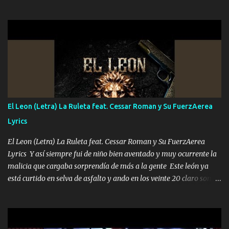
el DOS de los HERMANOS un cerebro 🧠 inteligente junto con su
hermano el TRES blindado el Estado tiene andan ESPERANDO al
UNO QUE PRONTO ESTARÁ PRESENTE Que no falten las bucanas
ni tampoco las mujeres porque es platica de grandes por eso hay
que estar alegres doy las instrucciones para atender los deberes
Música Si es que salta algún problema de confianza tengo gente
ahí está el Hombre Cuarenta y también Pariente 7 arreglan
cualquier problema no más es cuestión que ordené NOS HACE
FALTA UN HERMANO DE CLAVE ERA EL 24 SIEMPRE FUE UN
El Leon (Letra) La Ruleta feat. Cessar Roman y Su FuerzAerea
HOMBRE VALIENTE POR ALGO M'URIÓ PELEAND0 SIEMPRE
Lyrics
VIO POR LA FAMILIA PARA QUE SIGA EL LEGADO Es el DOS de
los HERMANOS un cerebro inteligente y com...
El Leon (Letra) La Ruleta feat. Cessar Roman y Su FuerzAerea
Lyrics Y así siempre fui de niño bien aventado y muy ocurrente la
malicia que cargaba sorprendía de más a la gente Este león ya
está curtido en selva de asfalto y ando en los veinte 20 claro son
mis años Leon mi clave por si hay pendiente Tranquilo me la
navego ando en lo mío sin ni un pendiente si hay problemas lo
arreglamos padrino yo brincó en caliente Y No me paran aquí hay
pa más pues hay charola les voy a dar hasta topar pues no hay de