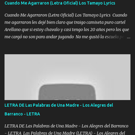
Cuando Me Agarraron (Letra Oficial) Los Tamayo Lyrics
echarle chingazos Y seguir trabajando porque nada es...
Cuando Me Agarraron (Letra Oficial) Los Tamayo Lyrics Cuando
me agarraron les dejé bien claro que traigo camiseta puro cartel
Arellano que si estoy chavalo y casi tengo los 20 años pero los que
me cargó no son para andar jugando No me gustó la escuela pero
las libretas para el otro lado las fuimos mandando Ya nos
difamaron y nos han tachado sigue la vieja guardia y sigue bien
firme el legado que si como me llamó varios ya se han preguntado
Yo Soy El De Las Pacas Sobrino Del Brazo Armad0 Con mi Glock
fajado y mi R terciado me van a ver allá por TJ para un licenciado
mando un abrazo andamos al cien Choritas también Música
Ando en la colonia bien acelerado traigo un M2 que nunca me ha
fallado para mi compadre mandó un fuerte abrazo también al
Especial sabe que lo apreciamos En los mejores antros me verán
LETRA DE Las Palabras de Una Madre - Los Alegres del
tomando con mujeres hermosas y botellas destapando siempre
Barranco - LETRA
bien cuidado bien atrabancado y a los que me conocen ya saben de
lo que hablo Entre lob...
LETRA DE Las Palabras de Una Madre - Los Alegres del Barranco
- LETRA Las Palabras de Una Madre (LETRA) - Los Alegres del