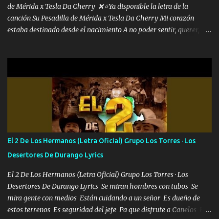
de Mérida x Tesla Da Cherry ❌⭐Ya disponible la letra de la
canción Su Pesadilla de Mérida x Tesla Da Cherry Mi corazón
estaba destinado desde el nacimiento A no poder sentir, querer,
confiar y amar Soñaba con llegar a ser como uno más del resto
Pero aunque lo intentara nunca iba a cambiar Y no estaba viendo
Que al frente tenía la respuesta Ahora ya lo entiendo Pero habrán
algunas que no lo entiendan Porque ahora soy su pesadilla, lo sé
Soy yo la octava maravilla, no lo niegues Tengo de rodillas a otras
cien Y por más que quieran no me detienen Soy yo la mente que
más brilla, lo ves Pa' mi la vida es tan sencilla No lo entenderías en
tu vida, y está bien Porque lo que tengo nadie lo tiene Una me está
escribiendo y la otra me va a llamar Quiere que vaya a verla y que
El 2 De Los Hermanos (Letra Oficial) Grupo Los Torres · Los
la invite a cenar Otras más me están pidiendo que las saque a
Desertores De Durango Lyrics
bailar Pero es que tengo un par de conciertos más que llenar Se
mueven solo por el interés P...
El 2 De Los Hermanos (Letra Oficial) Grupo Los Torres · Los
Desertores De Durango Lyrics Se miran hombres con tubos Se
mira gente con medios Están cuidando a un señor Es dueño de
estos terrenos Es seguridad del jefe Pa que disfrute a Canelos Es