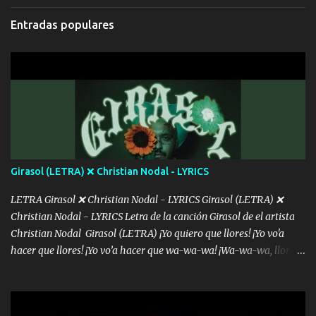
bromear contigo, de ti quiero bromear Tú eres un chiste, cabrón,
cada que intentas cantar Cada que intentas rapear, cada que
Entradas populares
intentas rimar Pobre payaso que usa a todo el mundo pa' conectar
con la gente Dices "Latino Gang" pero pisas a to'a tu gente Pa’ dar
mensajes, m'ijo, hay quе ser coherentеs Si tú no eres artista, al
menos se prudente Hoy me sabe a mierda, traigo un Balvin en los
dientes Por falta de empatía le toca ser resiliente ¿Acaso eres
consciente de los followers que mueves? Parcerito, abre los ojos y
ve el poder que tienes Otro chiste malo son los nombres de tus
álbum's "José, vibras colores con la energía del diablo " ¿Si ...
Girasol (LETRA) ❌ Christian Nodal - LYRICS
LETRA Girasol ❌ Christian Nodal - LYRICS Girasol (LETRA) ❌
Christian Nodal - LYRICS Letra de la canción Girasol de el artista
Christian Nodal Girasol (LETRA) ¡Yo quiero que llores! ¡Yo vo'a
hacer que llores! ¡Yo vo’a hacer que wa-wa-wa! ¡Wa-wa-wa, llores!
Hoy me levanté bromista y me tienes que aguantar No quiero
bromear contigo, de ti quiero bromear Tú eres un chiste, cabrón,
cada que intentas cantar Cada que intentas rapear, cada que