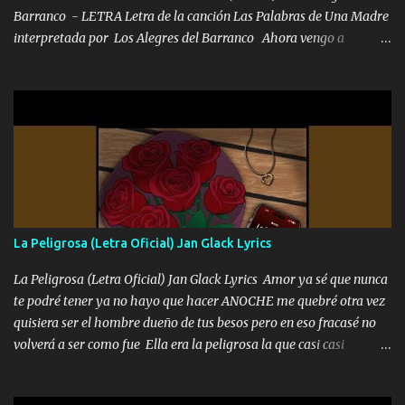
Barranco - LETRA Letra de la canción Las Palabras de Una Madre
interpretada por Los Alegres del Barranco Ahora vengo a
visitarte, a tu txumba a saludarte, se que del cielo me vez y desde
halla has de cuidarme, son palabras de una madre, que lleva en el
viento a su hijo y aunque ahora ya este con Dios el destino así lo
quiso, él tiempo sigue pasando y nunca te olvidaremos, aquí
seguiré esperando hasta volvernos a vernos El recuerdo que yo
tengo de mi mente no se va, en mi corazón me llevo lo mismo que
tu papá, a veces me pongo triste porque no puedo mirarte, mas se
que tu me escuchas porque tu eres mi gran ángel, El desespero me
llega para reunirme contigo, tu iluminas mi sendero por siempre
La Peligrosa (Letra Oficial) Jan Glack Lyrics
serás mi niño, del amor que yo te tengo es co...
La Peligrosa (Letra Oficial) Jan Glack Lyrics Amor ya sé que nunca
te podré tener ya no hayo que hacer ANOCHE me quebré otra vez
quisiera ser el hombre dueño de tus besos pero en eso fracasé no
volverá a ser como fue Ella era la peligrosa la que casi casi
convertí en mi esposa la que no importaba si llegaba tarde se
ponía contenta con un par de rosas Y aunque pasen cien años cien