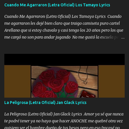
adoro
Cuando Me Agarraron (Letra Oficial) Los Tamayo Lyrics
Cuando Me Agarraron (Letra Oficial) Los Tamayo Lyrics Cuando
me agarraron les dejé bien claro que traigo camiseta puro cartel
Arellano que si estoy chavalo y casi tengo los 20 años pero los que
me cargó no son para andar jugando No me gustó la escuela pero
las libretas para el otro lado las fuimos mandando Ya nos
difamaron y nos han tachado sigue la vieja guardia y sigue bien
firme el legado que si como me llamó varios ya se han preguntado
Yo Soy El De Las Pacas Sobrino Del Brazo Armad0 Con mi Glock
fajado y mi R terciado me van a ver allá por TJ para un licenciado
mando un abrazo andamos al cien Choritas también Música
Ando en la colonia bien acelerado traigo un M2 que nunca me ha
fallado para mi compadre mandó un fuerte abrazo también al
Especial sabe que lo apreciamos En los mejores antros me verán
La Peligrosa (Letra Oficial) Jan Glack Lyrics
tomando con mujeres hermosas y botellas destapando siempre
bien cuidado bien atrabancado y a los que me conocen ya saben de
La Peligrosa (Letra Oficial) Jan Glack Lyrics Amor ya sé que nunca
lo que hablo Entre lob...
te podré tener ya no hayo que hacer ANOCHE me quebré otra vez
quisiera ser el hombre dueño de tus besos pero en eso fracasé no