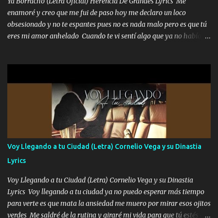
Ya Borracho (Letra Oficial) Herencia De Grandes Lyrics Me
que estaban muy raros me gritaba a donde tienes el clavo Yo me
enamoré y creo que me fui de paso hoy me declaro un loco
enfiesto me gusta vivir en grande más me cuido me gusta ser
obsesionado y no te espantes pues no es nada malo pero es que tú
responsable hay rateros envidiosos que no falten mi dios es grande
eres mi amor anhelado Cuando te vi sentí algo que ya no había
me cuida de las maldades Pa el equipo aquí le mando un abrazo
aquí quise elegir por mí y me decidí por ti Y ya borracho me
que conmigo aquí tiene mi respaldo...
parqueo por tu ventana para llevarte las canciones que te encantan
pa enamorarte las flores no son tan caras pero llevan todo el
cariño de mi alma Que pa febrero vendré frente a ti con mis
preguntas y digas que sí hacernos novios y verte feliz y muy
contenta como yo por ti Música Pregúntame qué es lo que me
enamora pa describirte unas cuantas horas también pregunta que
quiero contigo que seas dichosa al estar conmigo Y ya borracho
contéstame la llamada pa dedicarte unas bonitas palabras así
Voy Llegando a tu Ciudad (Letra) Cornelio Vega y su Dinastia
borracho me animo a decirte todo y puedo describirlo mucho que
Lyrics
me encantes Decirte que me siento muy feliz y emocionado por
tenerte aquí espero que quiera...
Voy Llegando a tu Ciudad (Letra) Cornelio Vega y su Dinastia
Lyrics Voy llegando a tu ciudad ya no puedo esperar más tiempo
para verte es que mata la ansiedad me muero por mirar esos ojitos
verdes Me saldré de la rutina y giraré mi vida para que tú estés en