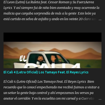
El Leon (Letra) La Ruleta feat. Cessar Roman y Su FuerzAerea
Lyrics Y así siempre fui de niño bien aventado y muy ocurrente la
malicia que cargaba sorprendía de más a la gente Este león ya
está curtido en selva de asfalto y ando en los veinte 20 claro son
mis años Leon mi clave por si hay pendiente Tranquilo me la
navego ando en lo mío sin ni un pendiente si hay problemas lo
arreglamos padrino yo brincó en caliente Y No me paran aquí hay
pa más pues hay charola les voy a dar hasta topar pues no hay de
otra Música Surcando bien mi camino voy por mi línea no veo a
los lados aquel que no corre vuela no se me duerm voy chicoteado
Ya pasé varias hazañas ya tienen rato que me agarran el colmillo
de este León los estatales no sé esperaron Al tiro esta la PrimiZa
también la nueve que cargo al lado doy la mano al que su amigo y
El Cali 4 (Letra Oficial) Los Tamayo Feat. El Reyes Lyrics
al traicionero damos pa abajo Y No me paran aquí hay pa más
pues hay charola les voy a dar hasta topar pues no hay de otra...
El Cali 4 (Letra Oficial) Los Tamayo Feat. El Reyes Lyrics Bien
recuerdo que lo conocí empecherado me recibió fuimos a visitar a
un señor la gente bajo control y ahí empezamos los versos pa
anotar el corridón Y en la escuelita con mi carnal y a Cuervito
mandó a saludar la bergacera del Alamar pensó no llegó al final y