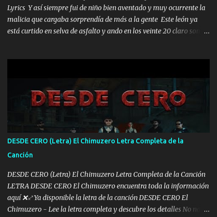
Lyrics Y así siempre fui de niño bien aventado y muy ocurrente la
malicia que cargaba sorprendía de más a la gente Este león ya
está curtido en selva de asfalto y ando en los veinte 20 claro son
mis años Leon mi clave por si hay pendiente Tranquilo me la
navego ando en lo mío sin ni un pendiente si hay problemas lo
arreglamos padrino yo brincó en caliente Y No me paran aquí hay
pa más pues hay charola les voy a dar hasta topar pues no hay de
otra Música Surcando bien mi camino voy por mi línea no veo a
los lados aquel que no corre vuela no se me duerm voy chicoteado
Ya pasé varias hazañas ya tienen rato que me agarran el colmillo
de este León los estatales no sé esperaron Al tiro esta la PrimiZa
también la nueve que cargo al lado doy la mano al que su amigo y
DESDE CERO (Letra) El Chimuzero Letra Completa de la
al traicionero damos pa abajo Y No me paran aquí hay pa más
Canción
pues hay charola les voy a dar hasta topar pues no hay de otra...
DESDE CERO (Letra) El Chimuzero Letra Completa de la Canción
LETRA DESDE CERO El Chimuzero encuentra toda la información
aquí ❌♐ Ya disponible la letra de la canción DESDE CERO El
Chimuzero - Lee la letra completa y descubre los detalles No nací