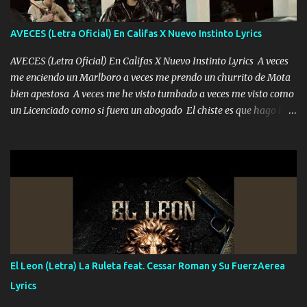
contigo fui muy feliz a lo mejor no lloró pero muy en el fondo te
adoro
AVECES (Letra Oficial) En Califas X Nuevo Instinto Lyrics
AVECES (Letra Oficial) En Califas X Nuevo Instinto Lyrics A veces
me enciendo un Marlboro a veces me prendo un churrito de Mota
bien apestosa A veces me he visto tumbado a veces me visto como
un Licenciado como si fuera un abogado El chiste es que hago lo
que quiero pues así soy me mandó yo tengo el control a todos yo
les paro el dedo soy hocicon un malcriado un malandrón Que Les
importa no saben nada falsas las risas las que me miran hay gente
corriente no quieren verte subir de level trucha mis plebes Música
A veces me pongo un sombrero a veces me ven la cachucha de lado
con la mirada siempre en alto A veces me fajó una super o a veces
me fajó una Glock siempre armado todas las generaciones yo
traigo El chiste es que hago lo que quiero pues así soy me mandó
yo tengo el control a todos yo les paro el dedo soy hocicon un
El Leon (Letra) La Ruleta feat. Cessar Roman y Su FuerzAerea
malcriado un malandrón Que Les importa no saben nada falsas
Lyrics
las risas las que me miran hay gente corriente no quieren ve...