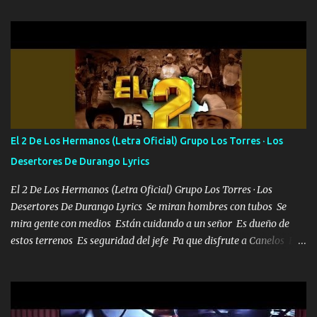
aquí se cumplen las reglas no secuestr0 no r0bar De La C giró la
orden nos comanda el doble P bien firmes con Alto PRIETO y la
camisa es color Verde y peleam0s la Bandera por todita a la ciudad
con los drones patrullando la Frontera De Tijuana Bulevares
Bellas Artes me ve en las blancas ya hace falta mi APA FLACO
verde se le extraña pa que sepan Aquí Pura GENTE DE LA RANA 🐸
POR CLAVE ES EL CALI 4 EN LA CIUDAD TIJUANA Música Al
tirante andamos mi carnal atento a cualquier necesidad no porque
El 2 De Los Hermanos (Letra Oficial) Grupo Los Torres · Los
se ve limpio el camino nos confiamos al andar y nunca con la
Desertores De Durango Lyrics
misma piedra me vuelvo a tropezar Cuando ando de enamorado
en corto me tiró a per...
El 2 De Los Hermanos (Letra Oficial) Grupo Los Torres · Los
Desertores De Durango Lyrics Se miran hombres con tubos Se
mira gente con medios Están cuidando a un señor Es dueño de
estos terrenos Es seguridad del jefe Pa que disfrute a Canelos Es
el DOS de los HERMANOS un cerebro 🧠 inteligente junto con su
hermano el TRES blindado el Estado tiene andan ESPERANDO al
UNO QUE PRONTO ESTARÁ PRESENTE Que no falten las bucanas
ni tampoco las mujeres porque es platica de grandes por eso hay