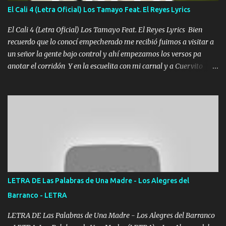
aunque ustedes no sepan Pero la vida es muy corta Hay que
El Cali 4 (Letra Oficial) Los Tamayo Feat. El Reyes Lyrics
echarle chingazos Y seguir trabajando porque nada es...
El Cali 4 (Letra Oficial) Los Tamayo Feat. El Reyes Lyrics Bien
recuerdo que lo conocí empecherado me recibió fuimos a visitar a
un señor la gente bajo control y ahí empezamos los versos pa
anotar el corridón Y en la escuelita con mi carnal y a Cuervito
mandó a saludar la bergacera del Alamar pensó no llegó al final y
aquí se cumplen las reglas no secuestr0 no r0bar De La C giró la
orden nos comanda el doble P bien firmes con Alto PRIETO y la
camisa es color Verde y peleam0s la Bandera por todita a la ciudad
con los drones patrullando la Frontera De Tijuana Bulevares
Bellas Artes me ve en las blancas ya hace falta mi APA FLACO
verde se le extraña pa que sepan Aquí Pura GENTE DE LA RANA 🐸
POR CLAVE ES EL CALI 4 EN LA CIUDAD TIJUANA Música Al
tirante andamos mi carnal atento a cualquier necesidad no porque
LETRA DE Las Palabras de Una Madre - Los Alegres del
se ve limpio el camino nos confiamos al andar y nunca con la
Barranco - LETRA
misma piedra me vuelvo a tropezar Cuando ando de enamorado
en corto me tiró a per...
LETRA DE Las Palabras de Una Madre - Los Alegres del Barranco