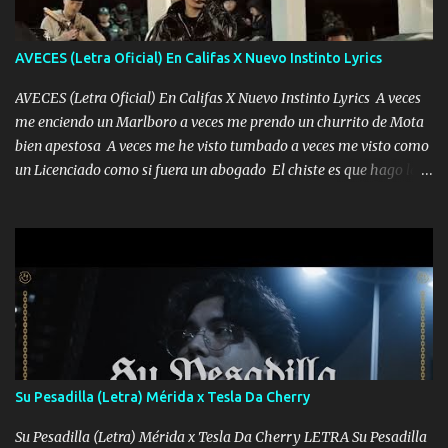
AVECES (Letra Oficial) En Califas X Nuevo Instinto Lyrics
AVECES (Letra Oficial) En Califas X Nuevo Instinto Lyrics A veces
me enciendo un Marlboro a veces me prendo un churrito de Mota
bien apestosa A veces me he visto tumbado a veces me visto como
un Licenciado como si fuera un abogado El chiste es que hago lo
que quiero pues así soy me mandó yo tengo el control a todos yo
les paro el dedo soy hocicon un malcriado un malandrón Que Les
importa no saben nada falsas las risas las que me miran hay gente
corriente no quieren verte subir de level trucha mis plebes Música
A veces me pongo un sombrero a veces me ven la cachucha de lado
con la mirada siempre en alto A veces me fajó una super o a veces
me fajó una Glock siempre armado todas las generaciones yo
traigo El chiste es que hago lo que quiero pues así soy me mandó
yo tengo el control a todos yo les paro el dedo soy hocicon un
Su Pesadilla (Letra) Mérida x Tesla Da Cherry
malcriado un malandrón Que Les importa no saben nada falsas
las risas las que me miran hay gente corriente no quieren ve...
Su Pesadilla (Letra) Mérida x Tesla Da Cherry LETRA Su Pesadilla