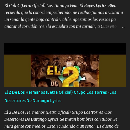
pues hay charola les voy a dar hasta topar pues no hay de otra...
El Cali 4 (Letra Oficial) Los Tamayo Feat. El Reyes Lyrics Bien
recuerdo que lo conocí empecherado me recibió fuimos a visitar a
un señor la gente bajo control y ahí empezamos los versos pa
anotar el corridón Y en la escuelita con mi carnal y a Cuervito
mandó a saludar la bergacera del Alamar pensó no llegó al final y
aquí se cumplen las reglas no secuestr0 no r0bar De La C giró la
orden nos comanda el doble P bien firmes con Alto PRIETO y la
camisa es color Verde y peleam0s la Bandera por todita a la ciudad
con los drones patrullando la Frontera De Tijuana Bulevares
Bellas Artes me ve en las blancas ya hace falta mi APA FLACO
verde se le extraña pa que sepan Aquí Pura GENTE DE LA RANA 🐸
POR CLAVE ES EL CALI 4 EN LA CIUDAD TIJUANA Música Al
tirante andamos mi carnal atento a cualquier necesidad no porque
El 2 De Los Hermanos (Letra Oficial) Grupo Los Torres · Los
se ve limpio el camino nos confiamos al andar y nunca con la
Desertores De Durango Lyrics
misma piedra me vuelvo a tropezar Cuando ando de enamorado
en corto me tiró a per...
El 2 De Los Hermanos (Letra Oficial) Grupo Los Torres · Los
Desertores De Durango Lyrics Se miran hombres con tubos Se
mira gente con medios Están cuidando a un señor Es dueño de