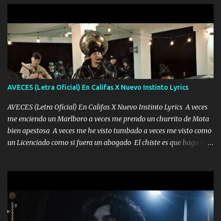
AVECES (Letra Oficial) En Califas X Nuevo Instinto Lyrics
AVECES (Letra Oficial) En Califas X Nuevo Instinto Lyrics A veces
me enciendo un Marlboro a veces me prendo un churrito de Mota
bien apestosa A veces me he visto tumbado a veces me visto como
un Licenciado como si fuera un abogado El chiste es que hago lo
que quiero pues así soy me mandó yo tengo el control a todos yo
les paro el dedo soy hocicon un malcriado un malandrón Que Les
importa no saben nada falsas las risas las que me miran hay gente
corriente no quieren verte subir de level trucha mis plebes Música
A veces me pongo un sombrero a veces me ven la cachucha de lado
con la mirada siempre en alto A veces me fajó una super o a veces