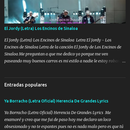
cuidan los santos y mi Dios cada día con mas ganas le doy todo
por un futuro mejor Música Empecé desde los trece y hasta la
fecha aún sigo vigente no soy manchado soy bueno pero si me
alteró de repente Mi carnal Abel aun lado ni uno con el otro no se
El Jordy (Letra) Los Encinos de Sinaloa
ha rajado pal Chinchillas un saludo y para un amigo que está en
Peñasco Me fajó una Glock al cinto y de Louis Vuitton son mis
El Jordy (Letra) Los Encinos de Sinaloa Letra El Jordy - Los
zapatos mi es...
Encinos de Sinaloa Letra de la canción El Jordy de Los Encinos de
Sinaloa Me preguntan a que me dedico yo porque me ven
paseando muy buenos carros es mi estilo a nadie le estoy robando
discretamente cumplo yo bien mi trabajo De Tijuana a los rumbos
de L.A de muy joven me vine para el otro lado a los dieciséis me
miraban trabajando la escuela dejé el dinero estaba escaso Mi
Entradas populares
familia que nunca les falte nada es la gran razón que a diario me
refo el cuero mientras viva nunca les faltará nada mis dos hijos y
Ya Borracho (Letra Oficial) Herencia De Grandes Lyrics
mi esposa no se ra'ja Música Me rodearon y la puerta me
tumbaron prisionero en caliente me llevaron me achacaba cargos
Ya Borracho (Letra Oficial) Herencia De Grandes Lyrics Me
que estaban muy raros me gritaba a donde tienes el clavo Yo me
enamoré y creo que me fui de paso hoy me declaro un loco
enfiesto me gusta vivir en grande más me cuido me gusta ser
obsesionado y no te espantes pues no es nada malo pero es que tú