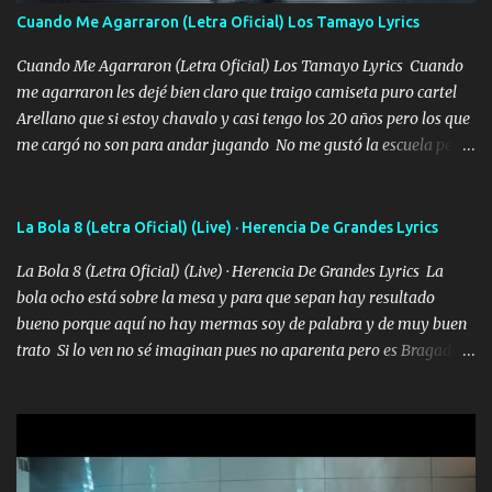
madre no quiero dejar de tenerte no ayuda la p'uta loquera y al
Cuando Me Agarraron (Letra Oficial) Los Tamayo Lyrics
chile quisiera ser menos de ti dependiente la pinche tristeza me
encierra princesa tu sabes que nunca saldras de mi mente Ella era
Cuando Me Agarraron (Letra Oficial) Los Tamayo Lyrics Cuando
la peligro...
me agarraron les dejé bien claro que traigo camiseta puro cartel
Arellano que si estoy chavalo y casi tengo los 20 años pero los que
me cargó no son para andar jugando No me gustó la escuela pero
las libretas para el otro lado las fuimos mandando Ya nos
difamaron y nos han tachado sigue la vieja guardia y sigue bien
firme el legado que si como me llamó varios ya se han preguntado
La Bola 8 (Letra Oficial) (Live) · Herencia De Grandes Lyrics
Yo Soy El De Las Pacas Sobrino Del Brazo Armad0 Con mi Glock
La Bola 8 (Letra Oficial) (Live) · Herencia De Grandes Lyrics La
fajado y mi R terciado me van a ver allá por TJ para un licenciado
bola ocho está sobre la mesa y para que sepan hay resultado
mando un abrazo andamos al cien Choritas también Música
bueno porque aquí no hay mermas soy de palabra y de muy buen
Ando en la colonia bien acelerado traigo un M2 que nunca me ha
trato Si lo ven no sé imaginan pues no aparenta pero es Bragado a
fallado para mi compadre mandó un fuerte abrazo también al
cualquiera lo saluda que dice mi toro como ha estado No soy de
Especial sabe que lo apreciamos En los mejores antros me verán
muchos amigos los que yo tengo ya están contados mi familia es
tomando con mujeres hermosas y botellas destapando siempre
lo primero que cualquier cosa es un gran regalo Siempre me van a
bien cuidado bien atrabancado y a los que me conocen ya saben de
ver solo más no ando solo ai ta el aparato con cargador extendido
lo que hablo Entre lob...
para lucirlo yo aquí lo calmo Y mis collares me dan protección me