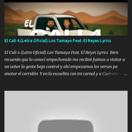
coronamos Se jala los marciales Y sus guitarras ya van sonando
Un gallardo me prendo Para agarrar el vuelo y la mente y
tranquilizando Tomense un buen trago Y así es como empezamos
los versos que voy cantando (Music) A vido alta y bajas La carreta
se atora Pero nunca le aflojamos Ya me han pasado cosas Y
aunque ustedes no sepan Pero la vida es muy corta Hay que
El Cali 4 (Letra Oficial) Los Tamayo Feat. El Reyes Lyrics
echarle chingazos Y seguir trabajando porque nada es...
El Cali 4 (Letra Oficial) Los Tamayo Feat. El Reyes Lyrics Bien
recuerdo que lo conocí empecherado me recibió fuimos a visitar a
un señor la gente bajo control y ahí empezamos los versos pa
anotar el corridón Y en la escuelita con mi carnal y a Cuervito
mandó a saludar la bergacera del Alamar pensó no llegó al final y
aquí se cumplen las reglas no secuestr0 no r0bar De La C giró la
orden nos comanda el doble P bien firmes con Alto PRIETO y la
camisa es color Verde y peleam0s la Bandera por todita a la ciudad
con los drones patrullando la Frontera De Tijuana Bulevares
Bellas Artes me ve en las blancas ya hace falta mi APA FLACO
verde se le extraña pa que sepan Aquí Pura GENTE DE LA RANA 🐸
POR CLAVE ES EL CALI 4 EN LA CIUDAD TIJUANA Música Al