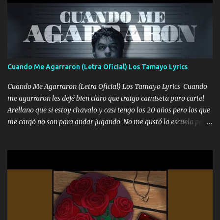
pero eso ya no va a pasar me perderé en la soledad Porque me
mirabas bonito si yo no fui el final feliz el final fue triste pa mí Y
duele no tenerte aquí sabiendo que moría por ti yo y la luna
cantamos y por ti nos embriagamos Quién sabe qué será de mí si
contigo fui muy feliz a lo mejor no lloró pero muy en el fondo te
adoro
Cuando Me Agarraron (Letra Oficial) Los Tamayo Lyrics
Cuando Me Agarraron (Letra Oficial) Los Tamayo Lyrics Cuando
me agarraron les dejé bien claro que traigo camiseta puro cartel
Arellano que si estoy chavalo y casi tengo los 20 años pero los que
me cargó no son para andar jugando No me gustó la escuela pero
las libretas para el otro lado las fuimos mandando Ya nos
difamaron y nos han tachado sigue la vieja guardia y sigue bien
firme el legado que si como me llamó varios ya se han preguntado
Yo Soy El De Las Pacas Sobrino Del Brazo Armad0 Con mi Glock
fajado y mi R terciado me van a ver allá por TJ para un licenciado
mando un abrazo andamos al cien Choritas también Música
Ando en la colonia bien acelerado traigo un M2 que nunca me ha
fallado para mi compadre mandó un fuerte abrazo también al