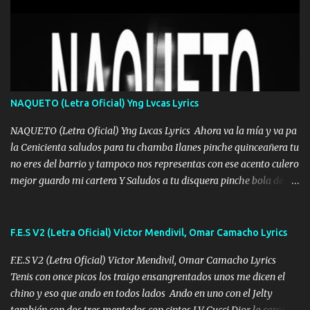
Mesa será Compartida con los que Estuvieron Cuando estuve Solo.
❌ www.elnorteduro.com ❌ Yo No limito los Sueños , si no existe
Uno pues Hallamos Modos , Si me caigo me Levanto, Aprendo Del
Error Y me sacudo El Lodo ❌ www.elnorteduro.com ❌ El Dinero
No me falta Pero Tampoco me Estorba , Por Eso Manejo Todo
Bien Regido Por mis Normas . Aquí no Se Sufre de Ego vengo Desde
NAQUETO (Letra Oficial) Yng Lvcas Lyrics
Abajo y me costó subir Fue Con Trabajo Y Esfuerzo, Nada es
Regalado Me Super Invertir A Mí lado Una Princesa que A pesar de
NAQUETO (Letra Oficial) Yng Lvcas Lyrics Ahora va la mía y va pa
Todo Siempre a estado ahí . Hecho pa...
la Cenicienta saludos para tu chamba Ilanes pinche quinceañera tu
no eres del barrio y tampoco nos representas con ese acento culero
mejor guardo mi cartera Y Saludos a tu disquera pinche bola de
corrientes de Candela no trae nada y de música mucho menos te
robaron en tu casa y a tus padres como perros los traían
amarrados y tu escondido entre el miedo Que el chacal mas caro
F.E.S V2 (Letra Oficial) Victor Mendivil, Omar Camacho Lyrics
eso solo lo dices tú por ahí me llegó el rumor que eso viene de
F.E.S V2 (Letra Oficial) Victor Mendivil, Omar Camacho Lyrics
timbo tú tu ropa y tus joyas están iguales a ti todas nacas todas
Tenis con once picos los traigo ensangrentados unos me dicen el
chafas baratas como TAfi Y un trofeo para Jiménez por dejarse
chino y eso que ando en todos lados Ando en uno con el Jelty
embarazar aunque aquí huele algo raro y es que tu no estas jamas
también con dos tres mentados con cintos LV Gucci Dior la camisa