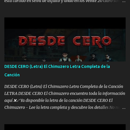
está curtido en selva de asfalto y ando en los veinte 20 claro son
mis años Leon mi clave por si hay pendiente Tranquilo me la
navego ando en lo mío sin ni un pendiente si hay problemas lo
arreglamos padrino yo brincó en caliente Y No me paran aquí hay
pa más pues hay charola les voy a dar hasta topar pues no hay de
otra Música Surcando bien mi camino voy por mi línea no veo a
los lados aquel que no corre vuela no se me duerm voy chicoteado
Ya pasé varias hazañas ya tienen rato que me agarran el colmillo
de este León los estatales no sé esperaron Al tiro esta la PrimiZa
también la nueve que cargo al lado doy la mano al que su amigo y
DESDE CERO (Letra) El Chimuzero Letra Completa de la
al traicionero damos pa abajo Y No me paran aquí hay pa más
Canción
pues hay charola les voy a dar hasta topar pues no hay de otra...
DESDE CERO (Letra) El Chimuzero Letra Completa de la Canción
LETRA DESDE CERO El Chimuzero encuentra toda la información
aquí ❌♐ Ya disponible la letra de la canción DESDE CERO El
Chimuzero - Lee la letra completa y descubre los detalles No nací
en cuna de oro , Pero Andamos Firmes Buscando el Billete. Cómo
Vengo desde Cero Se que Solo Plata. No es lo Suficiente, Soy De
muy Pocos amigos los que están conmigo las Gracias por todo , Mi