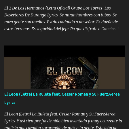
mueven solo por el interés P...
El 2 De Los Hermanos (Letra Oficial) Grupo Los Torres · Los
Desertores De Durango Lyrics Se miran hombres con tubos Se
mira gente con medios Están cuidando a un señor Es dueño de
estos terrenos Es seguridad del jefe Pa que disfrute a Canelos Es
el DOS de los HERMANOS un cerebro 🧠 inteligente junto con su
hermano el TRES blindado el Estado tiene andan ESPERANDO al
UNO QUE PRONTO ESTARÁ PRESENTE Que no falten las bucanas
ni tampoco las mujeres porque es platica de grandes por eso hay
que estar alegres doy las instrucciones para atender los deberes
Música Si es que salta algún problema de confianza tengo gente
ahí está el Hombre Cuarenta y también Pariente 7 arreglan
cualquier problema no más es cuestión que ordené NOS HACE
FALTA UN HERMANO DE CLAVE ERA EL 24 SIEMPRE FUE UN
El Leon (Letra) La Ruleta feat. Cessar Roman y Su FuerzAerea
HOMBRE VALIENTE POR ALGO M'URIÓ PELEAND0 SIEMPRE
Lyrics
VIO POR LA FAMILIA PARA QUE SIGA EL LEGADO Es el DOS de
los HERMANOS un cerebro inteligente y com...
El Leon (Letra) La Ruleta feat. Cessar Roman y Su FuerzAerea
Lyrics Y así siempre fui de niño bien aventado y muy ocurrente la
malicia que cargaba sorprendía de más a la gente Este león ya