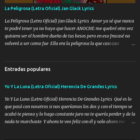
Especial sabe que lo apreciamos En los mejores antros me verán
La Peligrosa (Letra Oficial) Jan Glack Lyrics
tomando con mujeres hermosas y botellas destapando siempre
bien cuidado bien atrabancado y a los que me conocen ya saben de
La Peligrosa (Letra Oficial) Jan Glack Lyrics Amor ya sé que nunca
lo que hablo Entre lob...
te podré tener ya no hayo que hacer ANOCHE me quebré otra vez
quisiera ser el hombre dueño de tus besos pero en eso fracasé no
volverá a ser como fue Ella era la peligrosa la que casi casi
convertí en mi esposa la que no importaba si llegaba tarde se
ponía contenta con un par de rosas Y aunque pasen cien años cien
años solo pienso en ti mami no me crees se que no me crees
Entradas populares
Música Amar me duele estoy rodeado de mujeres pero solo
quieren billetes y yo que solo ocupo verte Recuerdo echábamos
Yo Y La Luna (Letra Oficial) Herencia De Grandes Lyrics
pasión en la troca tus labios besándome yo quitándote la ropa no
quiero que sea nunca con otra yo quiero llevarte a la Luna y si
Yo Y La Luna (Letra Oficial) Herencia De Grandes Lyrics Qué es lo
quieres en ese momento te pido que seas mi esposa Chingada
que pasó con nosotros si nos queríamos los dos y con el tiempo se
madre no quiero dejar de tenerte no ayuda la p'uta loquera y al
acabó te pienso y lo hago constante juro no te quería perder y de la
chile quisiera ser menos de ti dependiente la pinche tristeza me
nada te marchaste Y ahora te veo feliz con él y solo ahora me
encierra princesa tu sabes que nunca saldras de mi mente Ella era
quedé yo y la luna cantamos y por ti nos embriagamos' Quién
la peligro...
sabe que será de mí si contigo fue muy feliz a lo mejor no lloro