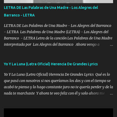
tirante andamos mi carnal atento a cualquier necesidad no porque
LETRA DE Las Palabras de Una Madre - Los Alegres del
se ve limpio el camino nos confiamos al andar y nunca con la
Barranco - LETRA
misma piedra me vuelvo a tropezar Cuando ando de enamorado
en corto me tiró a per...
LETRA DE Las Palabras de Una Madre - Los Alegres del Barranco
- LETRA Las Palabras de Una Madre (LETRA) - Los Alegres del
Barranco - LETRA Letra de la canción Las Palabras de Una Madre
interpretada por Los Alegres del Barranco Ahora vengo a
visitarte, a tu txumba a saludarte, se que del cielo me vez y desde
halla has de cuidarme, son palabras de una madre, que lleva en el
viento a su hijo y aunque ahora ya este con Dios el destino así lo
Yo Y La Luna (Letra Oficial) Herencia De Grandes Lyrics
quiso, él tiempo sigue pasando y nunca te olvidaremos, aquí
Yo Y La Luna (Letra Oficial) Herencia De Grandes Lyrics Qué es lo
seguiré esperando hasta volvernos a vernos El recuerdo que yo
que pasó con nosotros si nos queríamos los dos y con el tiempo se
tengo de mi mente no se va, en mi corazón me llevo lo mismo que
acabó te pienso y lo hago constante juro no te quería perder y de la
tu papá, a veces me pongo triste porque no puedo mirarte, mas se
nada te marchaste Y ahora te veo feliz con él y solo ahora me
que tu me escuchas porque tu eres mi gran ángel, El desespero me
quedé yo y la luna cantamos y por ti nos embriagamos' Quién
llega para reunirme contigo, tu iluminas mi sendero por siempre
sabe que será de mí si contigo fue muy feliz a lo mejor no lloro
serás mi niño, del amor que yo te tengo es co...
pero muy en el fondo te adoro' Música Me muero por ir a buscarte