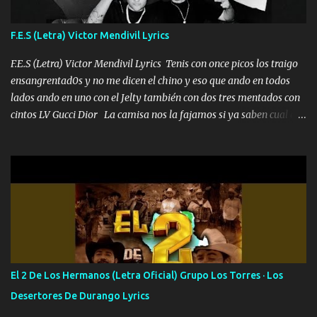
traigo El chiste es que hago lo que quiero pues así soy me mandó
yo tengo el control a todos yo les paro el dedo soy hocicon un
F.E.S (Letra) Victor Mendivil Lyrics
malcriado un malandrón Que Les importa no saben nada falsas
las risas las que me miran hay gente corriente no quieren ve...
F.E.S (Letra) Victor Mendivil Lyrics Tenis con once picos los traigo
ensangrentad0s y no me dicen el chino y eso que ando en todos
lados ando en uno con el Jelty también con dos tres mentados con
cintos LV Gucci Dior La camisa nos la fajamos si ya saben cual es
tanto suena que ya le ardió a tres la trone con el cable en inglés la
camisa no me quito arriba la F.E.S Los caballos de TRX marcan
702 mo cuenta de banco no cuadra con que yo use bots rompiendo
estándares 110 mil records de pistas no me falta mucho para
verme en las revistas Ya pasé Italia Japón Madrid Milán y también
Francia ropa de 100.000 bolas Louis vuitton es mi fragancia
repleta de presidentes la bolsa estoy en mi pic si no se han dado
cuenta chequeen gráficas del kitch
El 2 De Los Hermanos (Letra Oficial) Grupo Los Torres · Los
Desertores De Durango Lyrics