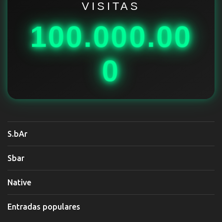
i
VISITAS
o
100.000.00
s
0
S.bAr
Sbar
Native
Entradas populares