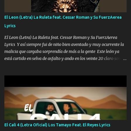
traigo El chiste es que hago lo que quiero pues así soy me mandó
yo tengo el control a todos yo les paro el dedo soy hocicon un
El Leon (Letra) La Ruleta feat. Cessar Roman y Su FuerzAerea
malcriado un malandrón Que Les importa no saben nada falsas
Lyrics
las risas las que me miran hay gente corriente no quieren ve...
El Leon (Letra) La Ruleta feat. Cessar Roman y Su FuerzAerea
Lyrics Y así siempre fui de niño bien aventado y muy ocurrente la
malicia que cargaba sorprendía de más a la gente Este león ya
está curtido en selva de asfalto y ando en los veinte 20 claro son
mis años Leon mi clave por si hay pendiente Tranquilo me la
navego ando en lo mío sin ni un pendiente si hay problemas lo
arreglamos padrino yo brincó en caliente Y No me paran aquí hay
pa más pues hay charola les voy a dar hasta topar pues no hay de
otra Música Surcando bien mi camino voy por mi línea no veo a
los lados aquel que no corre vuela no se me duerm voy chicoteado
Ya pasé varias hazañas ya tienen rato que me agarran el colmillo
de este León los estatales no sé esperaron Al tiro esta la PrimiZa
también la nueve que cargo al lado doy la mano al que su amigo y
El Cali 4 (Letra Oficial) Los Tamayo Feat. El Reyes Lyrics
al traicionero damos pa abajo Y No me paran aquí hay pa más