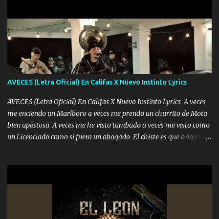
pero muy en el fondo te adoro' Música Me muero por ir a buscarte
pero eso ya no va a pasar me perderé en la soledad Porque me
mirabas bonito si yo no fui el final feliz el final fue triste pa mí Y
duele no tenerte aquí sabiendo que moría por ti yo y la luna
cantamos y por ti nos embriagamos Quién sabe qué será de mí si
contigo fui muy feliz a lo mejor no lloró pero muy en el fondo te
adoro
AVECES (Letra Oficial) En Califas X Nuevo Instinto Lyrics
AVECES (Letra Oficial) En Califas X Nuevo Instinto Lyrics A veces
me enciendo un Marlboro a veces me prendo un churrito de Mota
bien apestosa A veces me he visto tumbado a veces me visto como
un Licenciado como si fuera un abogado El chiste es que hago lo
que quiero pues así soy me mandó yo tengo el control a todos yo
les paro el dedo soy hocicon un malcriado un malandrón Que Les
importa no saben nada falsas las risas las que me miran hay gente
corriente no quieren verte subir de level trucha mis plebes Música
A veces me pongo un sombrero a veces me ven la cachucha de lado
con la mirada siempre en alto A veces me fajó una super o a veces
me fajó una Glock siempre armado todas las generaciones yo