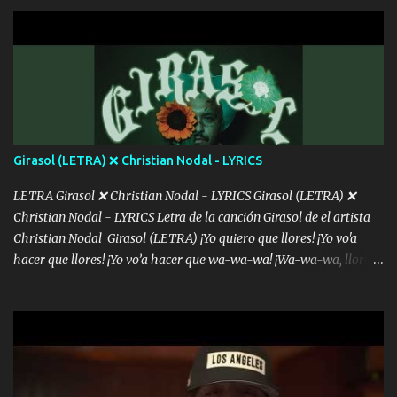
con la gente Dices "Latino Gang" pero pisas a to'a tu gente Pa’ dar
mensajes, m'ijo, hay quе ser coherentеs Si tú no eres artista, al
menos se prudente Hoy me sabe a mierda, traigo un Balvin en los
dientes Por falta de empatía le toca ser resiliente ¿Acaso eres
consciente de los followers que mueves? Parcerito, abre los ojos y
ve el poder que tienes Otro chiste malo son los nombres de tus
álbum's "José, vibras colores con la energía del diablo " ¿Si ...
Girasol (LETRA) ❌ Christian Nodal - LYRICS
LETRA Girasol ❌ Christian Nodal - LYRICS Girasol (LETRA) ❌
Christian Nodal - LYRICS Letra de la canción Girasol de el artista
Christian Nodal Girasol (LETRA) ¡Yo quiero que llores! ¡Yo vo'a
hacer que llores! ¡Yo vo’a hacer que wa-wa-wa! ¡Wa-wa-wa, llores!
Hoy me levanté bromista y me tienes que aguantar No quiero
bromear contigo, de ti quiero bromear Tú eres un chiste, cabrón,
cada que intentas cantar Cada que intentas rapear, cada que
intentas rimar Pobre payaso que usa a todo el mundo pa' conectar
con la gente Dices "Latino Gang" pero pisas a to'a tu gente Pa’ dar
mensajes, m'ijo, hay quе ser coherentеs Si tú no eres artista, al