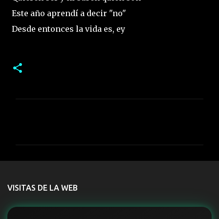
Este año aprendí a decir "no"
Desde entonces la vida es, ey
C
o
m
e
n
t
VISITAS DE LA WEB
a
r