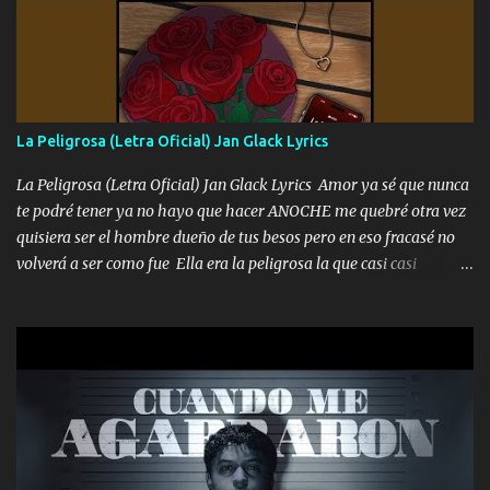
Un gallardo me prendo Para agarrar el vuelo y la mente y
tranquilizando Tomense un buen trago Y así es como empezamos
los versos que voy cantando (Music) A vido alta y bajas La carreta
se atora Pero nunca le aflojamos Ya me han pasado cosas Y
aunque ustedes no sepan Pero la vida es muy corta Hay que
La Peligrosa (Letra Oficial) Jan Glack Lyrics
echarle chingazos Y seguir trabajando porque nada es...
La Peligrosa (Letra Oficial) Jan Glack Lyrics Amor ya sé que nunca
te podré tener ya no hayo que hacer ANOCHE me quebré otra vez
quisiera ser el hombre dueño de tus besos pero en eso fracasé no
volverá a ser como fue Ella era la peligrosa la que casi casi
convertí en mi esposa la que no importaba si llegaba tarde se
ponía contenta con un par de rosas Y aunque pasen cien años cien
años solo pienso en ti mami no me crees se que no me crees
Música Amar me duele estoy rodeado de mujeres pero solo
quieren billetes y yo que solo ocupo verte Recuerdo echábamos
pasión en la troca tus labios besándome yo quitándote la ropa no
quiero que sea nunca con otra yo quiero llevarte a la Luna y si
quieres en ese momento te pido que seas mi esposa Chingada