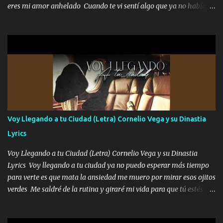
responsable hay rateros envidiosos que no falten mi dios es grande
eres mi amor anhelado Cuando te vi sentí algo que ya no había
me cuida de las maldades Pa el equipo aquí le mando un abrazo
aquí quise elegir por mí y me decidí por ti Y ya borracho me
que conmigo aquí tiene mi respaldo...
parqueo por tu ventana para llevarte las canciones que te encantan
pa enamorarte las flores no son tan caras pero llevan todo el
cariño de mi alma Que pa febrero vendré frente a ti con mis
preguntas y digas que sí hacernos novios y verte feliz y muy
contenta como yo por ti Música Pregúntame qué es lo que me
enamora pa describirte unas cuantas horas también pregunta que
quiero contigo que seas dichosa al estar conmigo Y ya borracho
contéstame la llamada pa dedicarte unas bonitas palabras así
Voy Llegando a tu Ciudad (Letra) Cornelio Vega y su Dinastia
borracho me animo a decirte todo y puedo describirlo mucho que
Lyrics
me encantes Decirte que me siento muy feliz y emocionado por
tenerte aquí espero que quiera...
Voy Llegando a tu Ciudad (Letra) Cornelio Vega y su Dinastia
Lyrics Voy llegando a tu ciudad ya no puedo esperar más tiempo
para verte es que mata la ansiedad me muero por mirar esos ojitos
verdes Me saldré de la rutina y giraré mi vida para que tú estés en
ella como debe ser Yo sé que eres conocida que varios te tiran pero
no merecen y dile ya a tus amigas que no te presenten con más