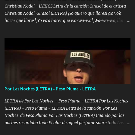
Christian Nodal - LYRICS Letra de la canción Girasol de el artista
Christian Nodal Girasol (LETRA) ¡Yo quiero que llores! ¡Yo vo'a
hacer que llores! ¡Yo vo’a hacer que wa-wa-wa! ¡Wa-wa-wa, llores!
Hoy me levanté bromista y me tienes que aguantar No quiero
bromear contigo, de ti quiero bromear Tú eres un chiste, cabrón,
cada que intentas cantar Cada que intentas rapear, cada que
intentas rimar Pobre payaso que usa a todo el mundo pa' conectar
con la gente Dices "Latino Gang" pero pisas a to'a tu gente Pa’ dar
mensajes, m'ijo, hay quе ser coherentеs Si tú no eres artista, al
menos se prudente Hoy me sabe a mierda, traigo un Balvin en los
dientes Por falta de empatía le toca ser resiliente ¿Acaso eres
consciente de los followers que mueves? Parcerito, abre los ojos y
Por Las Noches (LETRA) - Peso Pluma - LETRA
ve el poder que tienes Otro chiste malo son los nombres de tus
álbum's "José, vibras colores con la energía del diablo " ¿Si ...
LETRA de Por Las Noches - Peso Pluma - LETRA Por Las Noches
(LETRA) - Peso Pluma - LETRA Letra de la canción Por Las
Noches de Peso Pluma Por Las Noches (LETRA) Cuando por las
noches recordaba todo El olor de aquel perfume sobre todo Las
sábanas blancas donde te escondías dentro. Eres intocable como