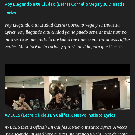
contéstame la llamada pa dedicarte unas bonitas palabras así
Voy Llegando a tu Ciudad (Letra) Cornelio Vega y su Dinastia
borracho me animo a decirte todo y puedo describirlo mucho que
Lyrics
me encantes Decirte que me siento muy feliz y emocionado por
tenerte aquí espero que quiera...
Voy Llegando a tu Ciudad (Letra) Cornelio Vega y su Dinastia
Lyrics Voy llegando a tu ciudad ya no puedo esperar más tiempo
para verte es que mata la ansiedad me muero por mirar esos ojitos
verdes Me saldré de la rutina y giraré mi vida para que tú estés en
ella como debe ser Yo sé que eres conocida que varios te tiran pero
no merecen y dile ya a tus amigas que no te presenten con más
pequeñeces Aquí estoy no dejaré que se te acerquen nadie porque
solo yo tendre el candado 🔒 del amor ❤️ Música Mil y un besos
para dar ya estando en tu ciudad no habrá quien lo detenga si las
copas van de más vayamos a un lugar y cerremos las puertas
Entre alcohol y besos se va incrementado el Fuego en esa
habitación ya no mires más el reloj Única por donde vas me curas
tú mi mal moviendo tu silueta no hay otra que te sea igual te ves
AVECES (Letra Oficial) En Califas X Nuevo Instinto Lyrics
tan especial por eso es que me tientas Aquí estoy no dejaré que se
te acerque nadie porque solo yo tendre el candado 🔒 del a...
AVECES (Letra Oficial) En Califas X Nuevo Instinto Lyrics A veces
me enciendo un Marlboro a veces me prendo un churrito de Mota