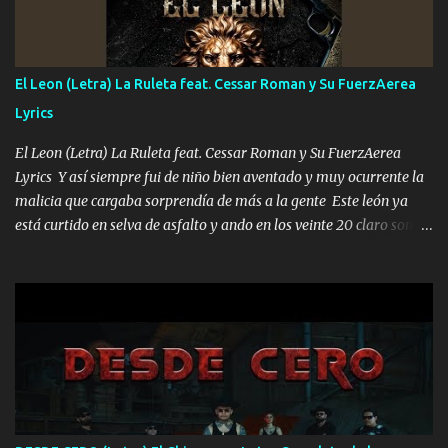
Música Si es que salta algún problema de confianza tengo gente
ahí está el Hombre Cuarenta y también Pariente 7 arreglan
cualquier problema no más es cuestión que ordené NOS HACE
FALTA UN HERMANO DE CLAVE ERA EL 24 SIEMPRE FUE UN
El Leon (Letra) La Ruleta feat. Cessar Roman y Su FuerzAerea
HOMBRE VALIENTE POR ALGO M'URIÓ PELEAND0 SIEMPRE
Lyrics
VIO POR LA FAMILIA PARA QUE SIGA EL LEGADO Es el DOS de
los HERMANOS un cerebro inteligente y com...
El Leon (Letra) La Ruleta feat. Cessar Roman y Su FuerzAerea
Lyrics Y así siempre fui de niño bien aventado y muy ocurrente la
malicia que cargaba sorprendía de más a la gente Este león ya
está curtido en selva de asfalto y ando en los veinte 20 claro son
mis años Leon mi clave por si hay pendiente Tranquilo me la
navego ando en lo mío sin ni un pendiente si hay problemas lo
arreglamos padrino yo brincó en caliente Y No me paran aquí hay
pa más pues hay charola les voy a dar hasta topar pues no hay de
otra Música Surcando bien mi camino voy por mi línea no veo a
los lados aquel que no corre vuela no se me duerm voy chicoteado
Ya pasé varias hazañas ya tienen rato que me agarran el colmillo
de este León los estatales no sé esperaron Al tiro esta la PrimiZa
también la nueve que cargo al lado doy la mano al que su amigo y