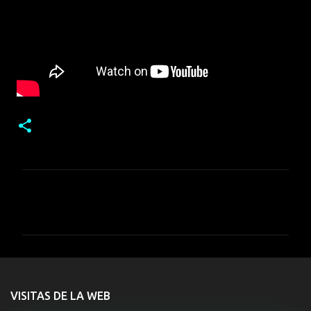
C
o
m
e
n
t
VISITAS DE LA WEB
a