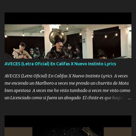
quedé yo y la luna cantamos y por ti nos embriagamos' Quién
la peligro...
sabe que será de mí si contigo fue muy feliz a lo mejor no lloro
pero muy en el fondo te adoro' Música Me muero por ir a buscarte
pero eso ya no va a pasar me perderé en la soledad Porque me
mirabas bonito si yo no fui el final feliz el final fue triste pa mí Y
duele no tenerte aquí sabiendo que moría por ti yo y la luna
cantamos y por ti nos embriagamos Quién sabe qué será de mí si
contigo fui muy feliz a lo mejor no lloró pero muy en el fondo te
adoro
AVECES (Letra Oficial) En Califas X Nuevo Instinto Lyrics
AVECES (Letra Oficial) En Califas X Nuevo Instinto Lyrics A veces
me enciendo un Marlboro a veces me prendo un churrito de Mota
bien apestosa A veces me he visto tumbado a veces me visto como
un Licenciado como si fuera un abogado El chiste es que hago lo
que quiero pues así soy me mandó yo tengo el control a todos yo
les paro el dedo soy hocicon un malcriado un malandrón Que Les
importa no saben nada falsas las risas las que me miran hay gente
corriente no quieren verte subir de level trucha mis plebes Música
A veces me pongo un sombrero a veces me ven la cachucha de lado