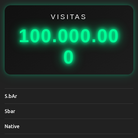
r
i
VISITAS
o
100.000.00
s
0
S.bAr
Sbar
Native