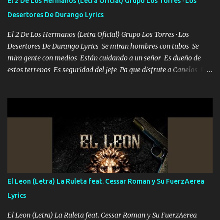
El 2 De Los Hermanos (Letra Oficial) Grupo Los Torres · Los
la invite a cenar Otras más me están pidiendo que las saque a
Desertores De Durango Lyrics
bailar Pero es que tengo un par de conciertos más que llenar Se
mueven solo por el interés P...
El 2 De Los Hermanos (Letra Oficial) Grupo Los Torres · Los
Desertores De Durango Lyrics Se miran hombres con tubos Se
mira gente con medios Están cuidando a un señor Es dueño de
estos terrenos Es seguridad del jefe Pa que disfrute a Canelos Es
el DOS de los HERMANOS un cerebro 🧠 inteligente junto con su
hermano el TRES blindado el Estado tiene andan ESPERANDO al
UNO QUE PRONTO ESTARÁ PRESENTE Que no falten las bucanas
ni tampoco las mujeres porque es platica de grandes por eso hay
que estar alegres doy las instrucciones para atender los deberes
Música Si es que salta algún problema de confianza tengo gente
ahí está el Hombre Cuarenta y también Pariente 7 arreglan
cualquier problema no más es cuestión que ordené NOS HACE
FALTA UN HERMANO DE CLAVE ERA EL 24 SIEMPRE FUE UN
El Leon (Letra) La Ruleta feat. Cessar Roman y Su FuerzAerea
HOMBRE VALIENTE POR ALGO M'URIÓ PELEAND0 SIEMPRE
Lyrics
VIO POR LA FAMILIA PARA QUE SIGA EL LEGADO Es el DOS de
los HERMANOS un cerebro inteligente y com...
El Leon (Letra) La Ruleta feat. Cessar Roman y Su FuerzAerea