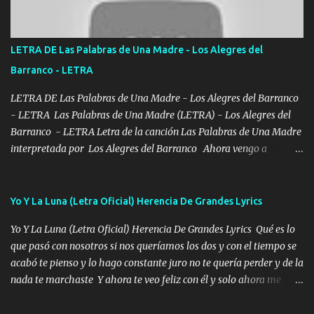
verde se le extraña pa que sepan Aquí Pura GENTE DE LA RANA 🐸
POR CLAVE ES EL CALI 4 EN LA CIUDAD TIJUANA Música Al
tirante andamos mi carnal atento a cualquier necesidad no porque
LETRA DE Las Palabras de Una Madre - Los Alegres del
se ve limpio el camino nos confiamos al andar y nunca con la
Barranco - LETRA
misma piedra me vuelvo a tropezar Cuando ando de enamorado
en corto me tiró a per...
LETRA DE Las Palabras de Una Madre - Los Alegres del Barranco
- LETRA Las Palabras de Una Madre (LETRA) - Los Alegres del
Barranco - LETRA Letra de la canción Las Palabras de Una Madre
interpretada por Los Alegres del Barranco Ahora vengo a
visitarte, a tu txumba a saludarte, se que del cielo me vez y desde
halla has de cuidarme, son palabras de una madre, que lleva en el
viento a su hijo y aunque ahora ya este con Dios el destino así lo
Yo Y La Luna (Letra Oficial) Herencia De Grandes Lyrics
quiso, él tiempo sigue pasando y nunca te olvidaremos, aquí
Yo Y La Luna (Letra Oficial) Herencia De Grandes Lyrics Qué es lo
seguiré esperando hasta volvernos a vernos El recuerdo que yo
que pasó con nosotros si nos queríamos los dos y con el tiempo se
tengo de mi mente no se va, en mi corazón me llevo lo mismo que
acabó te pienso y lo hago constante juro no te quería perder y de la
tu papá, a veces me pongo triste porque no puedo mirarte, mas se
nada te marchaste Y ahora te veo feliz con él y solo ahora me
que tu me escuchas porque tu eres mi gran ángel, El desespero me
quedé yo y la luna cantamos y por ti nos embriagamos' Quién
llega para reunirme contigo, tu iluminas mi sendero por siempre
sabe que será de mí si contigo fue muy feliz a lo mejor no lloro