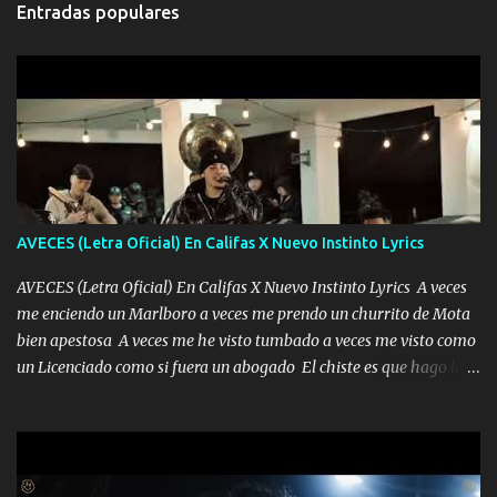
Entradas populares
AVECES (Letra Oficial) En Califas X Nuevo Instinto Lyrics
AVECES (Letra Oficial) En Califas X Nuevo Instinto Lyrics A veces
me enciendo un Marlboro a veces me prendo un churrito de Mota
bien apestosa A veces me he visto tumbado a veces me visto como
un Licenciado como si fuera un abogado El chiste es que hago lo
que quiero pues así soy me mandó yo tengo el control a todos yo
les paro el dedo soy hocicon un malcriado un malandrón Que Les
importa no saben nada falsas las risas las que me miran hay gente
corriente no quieren verte subir de level trucha mis plebes Música