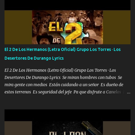
702 mo cuenta de banco no cuadra con que yo use bots rompiendo
estándares 110 mil records de pistas no me falta mucho para
verme en las revistas Ya pasé Italia Japón Madrid Milán y también
Francia ropa de 100.000 bolas Louis vuitton es mi fragancia
repleta de presidentes la bolsa estoy en mi pic si no se han dado
cuenta chequeen gráficas del kitch
El 2 De Los Hermanos (Letra Oficial) Grupo Los Torres · Los
Desertores De Durango Lyrics
El 2 De Los Hermanos (Letra Oficial) Grupo Los Torres · Los
Desertores De Durango Lyrics Se miran hombres con tubos Se
mira gente con medios Están cuidando a un señor Es dueño de
estos terrenos Es seguridad del jefe Pa que disfrute a Canelos Es
el DOS de los HERMANOS un cerebro 🧠 inteligente junto con su
hermano el TRES blindado el Estado tiene andan ESPERANDO al
UNO QUE PRONTO ESTARÁ PRESENTE Que no falten las bucanas
ni tampoco las mujeres porque es platica de grandes por eso hay
que estar alegres doy las instrucciones para atender los deberes