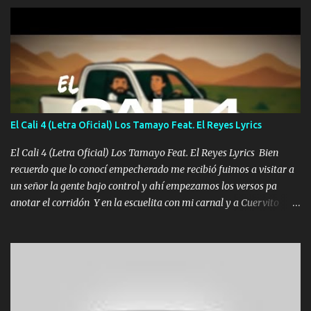
gente siempre criticando Nos miran algo bueno Ya sera ropa,
diamante lo que me cuelgan en el cuello (Chorus) Y cuando
coronamos Se jala los marciales Y sus guitarras ya van sonando
Un gallardo me prendo Para agarrar el vuelo y la mente y
tranquilizando Tomense un buen trago Y así es como empezamos
los versos que voy cantando (Music) A vido alta y bajas La carreta
se atora Pero nunca le aflojamos Ya me han pasado cosas Y
aunque ustedes no sepan Pero la vida es muy corta Hay que
El Cali 4 (Letra Oficial) Los Tamayo Feat. El Reyes Lyrics
echarle chingazos Y seguir trabajando porque nada es...
El Cali 4 (Letra Oficial) Los Tamayo Feat. El Reyes Lyrics Bien
recuerdo que lo conocí empecherado me recibió fuimos a visitar a
un señor la gente bajo control y ahí empezamos los versos pa
anotar el corridón Y en la escuelita con mi carnal y a Cuervito
mandó a saludar la bergacera del Alamar pensó no llegó al final y
aquí se cumplen las reglas no secuestr0 no r0bar De La C giró la
orden nos comanda el doble P bien firmes con Alto PRIETO y la
camisa es color Verde y peleam0s la Bandera por todita a la ciudad
con los drones patrullando la Frontera De Tijuana Bulevares
Bellas Artes me ve en las blancas ya hace falta mi APA FLACO