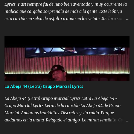
Lyrics Y así siempre fui de niño bien aventado y muy ocurrente la
malicia que cargaba sorprendía de más a la gente Este león ya
está curtido en selva de asfalto y ando en los veinte 20 claro son
mis años Leon mi clave por si hay pendiente Tranquilo me la
navego ando en lo mío sin ni un pendiente si hay problemas lo
arreglamos padrino yo brincó en caliente Y No me paran aquí hay
pa más pues hay charola les voy a dar hasta topar pues no hay de
otra Música Surcando bien mi camino voy por mi línea no veo a
los lados aquel que no corre vuela no se me duerm voy chicoteado
Ya pasé varias hazañas ya tienen rato que me agarran el colmillo
de este León los estatales no sé esperaron Al tiro esta la PrimiZa
también la nueve que cargo al lado doy la mano al que su amigo y
La Abeja 44 (Letra) Grupo Marcial Lyrics
al traicionero damos pa abajo Y No me paran aquí hay pa más
pues hay charola les voy a dar hasta topar pues no hay de otra...
La Abeja 44 (Letra) Grupo Marcial Lyrics Letra La Abeja 44 -
Grupo Marcial Lyrics Letra de la canción La Abeja 44 de Grupo
Marcial Andamos trankilitos Discretos y sin ruido Porque
andamos en la mana Relajado el amigo Lo miran sencillito Con
una Glock bien fajada Lo miran relajado La vida disfrutando Y la