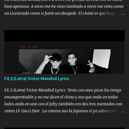
bien apestosa A veces me he visto tumbado a veces me visto como
un Licenciado como si fuera un abogado El chiste es que hago lo
que quiero pues así soy me mandó yo tengo el control a todos yo
les paro el dedo soy hocicon un malcriado un malandrón Que Les
importa no saben nada falsas las risas las que me miran hay gente
corriente no quieren verte subir de level trucha mis plebes Música
A veces me pongo un sombrero a veces me ven la cachucha de lado
con la mirada siempre en alto A veces me fajó una super o a veces
me fajó una Glock siempre armado todas las generaciones yo
traigo El chiste es que hago lo que quiero pues así soy me mandó
yo tengo el control a todos yo les paro el dedo soy hocicon un
F.E.S (Letra) Victor Mendivil Lyrics
malcriado un malandrón Que Les importa no saben nada falsas
las risas las que me miran hay gente corriente no quieren ve...
F.E.S (Letra) Victor Mendivil Lyrics Tenis con once picos los traigo
ensangrentad0s y no me dicen el chino y eso que ando en todos
lados ando en uno con el Jelty también con dos tres mentados con
cintos LV Gucci Dior La camisa nos la fajamos si ya saben cual es
tanto suena que ya le ardió a tres la trone con el cable en inglés la
camisa no me quito arriba la F.E.S Los caballos de TRX marcan