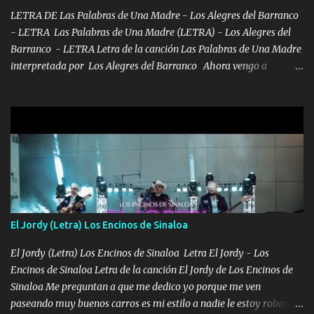
la peligro...
LETRA DE Las Palabras de Una Madre - Los Alegres del Barranco
- LETRA Las Palabras de Una Madre (LETRA) - Los Alegres del
Barranco - LETRA Letra de la canción Las Palabras de Una Madre
interpretada por Los Alegres del Barranco Ahora vengo a
visitarte, a tu txumba a saludarte, se que del cielo me vez y desde
halla has de cuidarme, son palabras de una madre, que lleva en el
viento a su hijo y aunque ahora ya este con Dios el destino así lo
quiso, él tiempo sigue pasando y nunca te olvidaremos, aquí
seguiré esperando hasta volvernos a vernos El recuerdo que yo
tengo de mi mente no se va, en mi corazón me llevo lo mismo que
tu papá, a veces me pongo triste porque no puedo mirarte, mas se
que tu me escuchas porque tu eres mi gran ángel, El desespero me
llega para reunirme contigo, tu iluminas mi sendero por siempre
El Jordy (Letra) Los Encinos de Sinaloa
serás mi niño, del amor que yo te tengo es co...
El Jordy (Letra) Los Encinos de Sinaloa Letra El Jordy - Los
Encinos de Sinaloa Letra de la canción El Jordy de Los Encinos de
Sinaloa Me preguntan a que me dedico yo porque me ven
paseando muy buenos carros es mi estilo a nadie le estoy robando