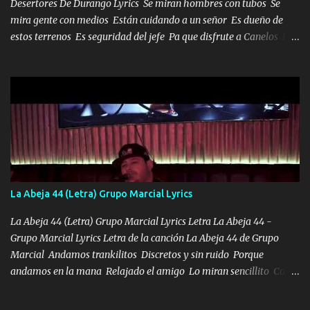
Desertores De Durango Lyrics Se miran hombres con tubos Se
mira gente con medios Están cuidando a un señor Es dueño de
estos terrenos Es seguridad del jefe Pa que disfrute a Canelos Es
el DOS de los HERMANOS un cerebro 🧠 inteligente junto con su
hermano el TRES blindado el Estado tiene andan ESPERANDO al
UNO QUE PRONTO ESTARÁ PRESENTE Que no falten las bucanas
ni tampoco las mujeres porque es platica de grandes por eso hay
que estar alegres doy las instrucciones para atender los deberes
Música Si es que salta algún problema de confianza tengo gente
ahí está el Hombre Cuarenta y también Pariente 7 arreglan
cualquier problema no más es cuestión que ordené NOS HACE
FALTA UN HERMANO DE CLAVE ERA EL 24 SIEMPRE FUE UN
La Abeja 44 (Letra) Grupo Marcial Lyrics
HOMBRE VALIENTE POR ALGO M'URIÓ PELEAND0 SIEMPRE
VIO POR LA FAMILIA PARA QUE SIGA EL LEGADO Es el DOS de
La Abeja 44 (Letra) Grupo Marcial Lyrics Letra La Abeja 44 -
los HERMANOS un cerebro inteligente y com...
Grupo Marcial Lyrics Letra de la canción La Abeja 44 de Grupo
Marcial Andamos trankilitos Discretos y sin ruido Porque
andamos en la mana Relajado el amigo Lo miran sencillito Con
una Glock bien fajada Lo miran relajado La vida disfrutando Y la
gente siempre criticando Nos miran algo bueno Ya sera ropa,