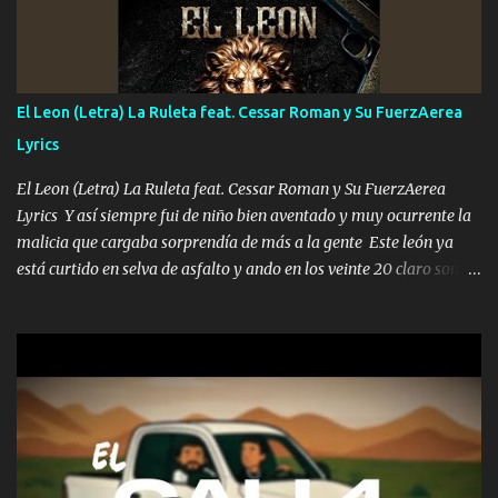
con la mirada siempre en alto A veces me fajó una super o a veces
me fajó una Glock siempre armado todas las generaciones yo
traigo El chiste es que hago lo que quiero pues así soy me mandó
yo tengo el control a todos yo les paro el dedo soy hocicon un
El Leon (Letra) La Ruleta feat. Cessar Roman y Su FuerzAerea
malcriado un malandrón Que Les importa no saben nada falsas
Lyrics
las risas las que me miran hay gente corriente no quieren ve...
El Leon (Letra) La Ruleta feat. Cessar Roman y Su FuerzAerea
Lyrics Y así siempre fui de niño bien aventado y muy ocurrente la
malicia que cargaba sorprendía de más a la gente Este león ya
está curtido en selva de asfalto y ando en los veinte 20 claro son
mis años Leon mi clave por si hay pendiente Tranquilo me la
navego ando en lo mío sin ni un pendiente si hay problemas lo
arreglamos padrino yo brincó en caliente Y No me paran aquí hay
pa más pues hay charola les voy a dar hasta topar pues no hay de
otra Música Surcando bien mi camino voy por mi línea no veo a
los lados aquel que no corre vuela no se me duerm voy chicoteado
Ya pasé varias hazañas ya tienen rato que me agarran el colmillo
de este León los estatales no sé esperaron Al tiro esta la PrimiZa