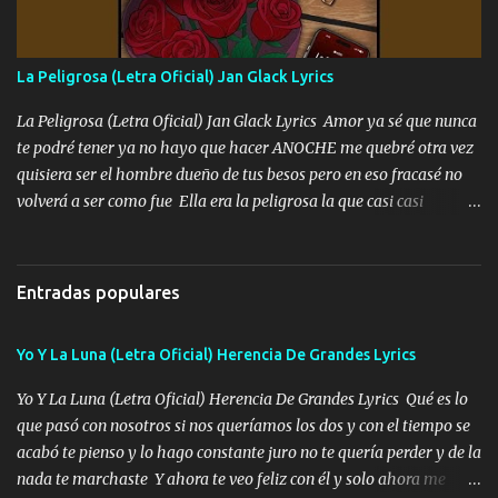
Ando en la colonia bien acelerado traigo un M2 que nunca me ha
fallado para mi compadre mandó un fuerte abrazo también al
Especial sabe que lo apreciamos En los mejores antros me verán
La Peligrosa (Letra Oficial) Jan Glack Lyrics
tomando con mujeres hermosas y botellas destapando siempre
bien cuidado bien atrabancado y a los que me conocen ya saben de
La Peligrosa (Letra Oficial) Jan Glack Lyrics Amor ya sé que nunca
lo que hablo Entre lob...
te podré tener ya no hayo que hacer ANOCHE me quebré otra vez
quisiera ser el hombre dueño de tus besos pero en eso fracasé no
volverá a ser como fue Ella era la peligrosa la que casi casi
convertí en mi esposa la que no importaba si llegaba tarde se
ponía contenta con un par de rosas Y aunque pasen cien años cien
años solo pienso en ti mami no me crees se que no me crees
Entradas populares
Música Amar me duele estoy rodeado de mujeres pero solo
quieren billetes y yo que solo ocupo verte Recuerdo echábamos
Yo Y La Luna (Letra Oficial) Herencia De Grandes Lyrics
pasión en la troca tus labios besándome yo quitándote la ropa no
quiero que sea nunca con otra yo quiero llevarte a la Luna y si
Yo Y La Luna (Letra Oficial) Herencia De Grandes Lyrics Qué es lo
quieres en ese momento te pido que seas mi esposa Chingada
que pasó con nosotros si nos queríamos los dos y con el tiempo se
madre no quiero dejar de tenerte no ayuda la p'uta loquera y al
acabó te pienso y lo hago constante juro no te quería perder y de la
chile quisiera ser menos de ti dependiente la pinche tristeza me
nada te marchaste Y ahora te veo feliz con él y solo ahora me
encierra princesa tu sabes que nunca saldras de mi mente Ella era