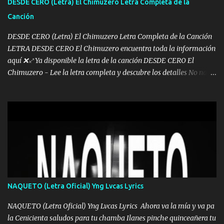
DESDE CERO (Letra) El Chimuzero Letra Completa de la
al traicionero damos pa abajo Y No me paran aquí hay pa más
Canción
pues hay charola les voy a dar hasta topar pues no hay de otra...
DESDE CERO (Letra) El Chimuzero Letra Completa de la Canción
LETRA DESDE CERO El Chimuzero encuentra toda la información
aquí ❌♐ Ya disponible la letra de la canción DESDE CERO El
Chimuzero - Lee la letra completa y descubre los detalles No nací
en cuna de oro , Pero Andamos Firmes Buscando el Billete. Cómo
Vengo desde Cero Se que Solo Plata. No es lo Suficiente, Soy De
muy Pocos amigos los que están conmigo las Gracias por todo , Mi
Mesa será Compartida con los que Estuvieron Cuando estuve Solo.
❌ www.elnorteduro.com ❌ Yo No limito los Sueños , si no existe
Uno pues Hallamos Modos , Si me caigo me Levanto, Aprendo Del
Error Y me sacudo El Lodo ❌ www.elnorteduro.com ❌ El Dinero
No me falta Pero Tampoco me Estorba , Por Eso Manejo Todo
Bien Regido Por mis Normas . Aquí no Se Sufre de Ego vengo Desde
NAQUETO (Letra Oficial) Yng Lvcas Lyrics
Abajo y me costó subir Fue Con Trabajo Y Esfuerzo, Nada es
Regalado Me Super Invertir A Mí lado Una Princesa que A pesar de
NAQUETO (Letra Oficial) Yng Lvcas Lyrics Ahora va la mía y va pa
Todo Siempre a estado ahí . Hecho pa...
la Cenicienta saludos para tu chamba Ilanes pinche quinceañera tu