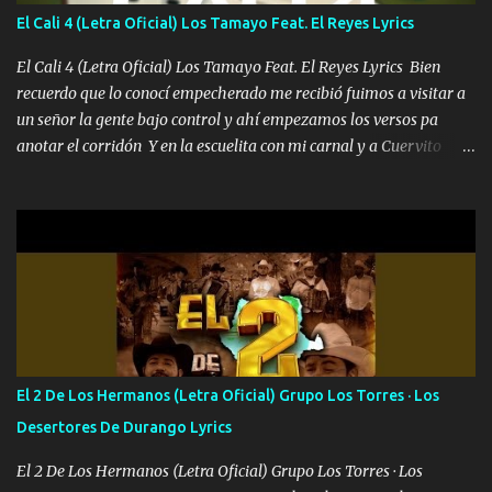
también la nueve que cargo al lado doy la mano al que su amigo y
El Cali 4 (Letra Oficial) Los Tamayo Feat. El Reyes Lyrics
al traicionero damos pa abajo Y No me paran aquí hay pa más
pues hay charola les voy a dar hasta topar pues no hay de otra...
El Cali 4 (Letra Oficial) Los Tamayo Feat. El Reyes Lyrics Bien
recuerdo que lo conocí empecherado me recibió fuimos a visitar a
un señor la gente bajo control y ahí empezamos los versos pa
anotar el corridón Y en la escuelita con mi carnal y a Cuervito
mandó a saludar la bergacera del Alamar pensó no llegó al final y
aquí se cumplen las reglas no secuestr0 no r0bar De La C giró la
orden nos comanda el doble P bien firmes con Alto PRIETO y la
camisa es color Verde y peleam0s la Bandera por todita a la ciudad
con los drones patrullando la Frontera De Tijuana Bulevares
Bellas Artes me ve en las blancas ya hace falta mi APA FLACO
verde se le extraña pa que sepan Aquí Pura GENTE DE LA RANA 🐸
POR CLAVE ES EL CALI 4 EN LA CIUDAD TIJUANA Música Al
tirante andamos mi carnal atento a cualquier necesidad no porque
El 2 De Los Hermanos (Letra Oficial) Grupo Los Torres · Los
se ve limpio el camino nos confiamos al andar y nunca con la
Desertores De Durango Lyrics
misma piedra me vuelvo a tropezar Cuando ando de enamorado
en corto me tiró a per...
El 2 De Los Hermanos (Letra Oficial) Grupo Los Torres · Los