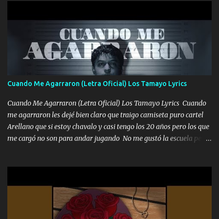
diamante lo que me cuelgan en el cuello (Chorus) Y cuando
coronamos Se jala los marciales Y sus guitarras ya van sonando
Un gallardo me prendo Para agarrar el vuelo y la mente y
tranquilizando Tomense un buen trago Y así es como empezamos
los versos que voy cantando (Music) A vido alta y bajas La carreta
se atora Pero nunca le aflojamos Ya me han pasado cosas Y
aunque ustedes no sepan Pero la vida es muy corta Hay que
Cuando Me Agarraron (Letra Oficial) Los Tamayo Lyrics
echarle chingazos Y seguir trabajando porque nada es...
Cuando Me Agarraron (Letra Oficial) Los Tamayo Lyrics Cuando
me agarraron les dejé bien claro que traigo camiseta puro cartel
Arellano que si estoy chavalo y casi tengo los 20 años pero los que
me cargó no son para andar jugando No me gustó la escuela pero
las libretas para el otro lado las fuimos mandando Ya nos
difamaron y nos han tachado sigue la vieja guardia y sigue bien
firme el legado que si como me llamó varios ya se han preguntado
Yo Soy El De Las Pacas Sobrino Del Brazo Armad0 Con mi Glock
fajado y mi R terciado me van a ver allá por TJ para un licenciado
mando un abrazo andamos al cien Choritas también Música