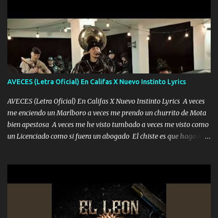
pero muy en el fondo te adoro' Música Me muero por ir a buscarte
pero eso ya no va a pasar me perderé en la soledad Porque me
mirabas bonito si yo no fui el final feliz el final fue triste pa mí Y
duele no tenerte aquí sabiendo que moría por ti yo y la luna
cantamos y por ti nos embriagamos Quién sabe qué será de mí si
contigo fui muy feliz a lo mejor no lloró pero muy en el fondo te
adoro
AVECES (Letra Oficial) En Califas X Nuevo Instinto Lyrics
AVECES (Letra Oficial) En Califas X Nuevo Instinto Lyrics A veces
me enciendo un Marlboro a veces me prendo un churrito de Mota
bien apestosa A veces me he visto tumbado a veces me visto como
un Licenciado como si fuera un abogado El chiste es que hago lo
que quiero pues así soy me mandó yo tengo el control a todos yo
les paro el dedo soy hocicon un malcriado un malandrón Que Les
importa no saben nada falsas las risas las que me miran hay gente
corriente no quieren verte subir de level trucha mis plebes Música
A veces me pongo un sombrero a veces me ven la cachucha de lado
con la mirada siempre en alto A veces me fajó una super o a veces
me fajó una Glock siempre armado todas las generaciones yo