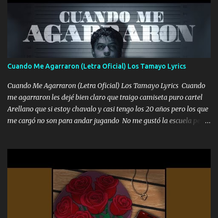
pero eso ya no va a pasar me perderé en la soledad Porque me
mirabas bonito si yo no fui el final feliz el final fue triste pa mí Y
duele no tenerte aquí sabiendo que moría por ti yo y la luna
cantamos y por ti nos embriagamos Quién sabe qué será de mí si
contigo fui muy feliz a lo mejor no lloró pero muy en el fondo te
adoro
Cuando Me Agarraron (Letra Oficial) Los Tamayo Lyrics
Cuando Me Agarraron (Letra Oficial) Los Tamayo Lyrics Cuando
me agarraron les dejé bien claro que traigo camiseta puro cartel
Arellano que si estoy chavalo y casi tengo los 20 años pero los que
me cargó no son para andar jugando No me gustó la escuela pero
las libretas para el otro lado las fuimos mandando Ya nos
difamaron y nos han tachado sigue la vieja guardia y sigue bien
firme el legado que si como me llamó varios ya se han preguntado
Yo Soy El De Las Pacas Sobrino Del Brazo Armad0 Con mi Glock
fajado y mi R terciado me van a ver allá por TJ para un licenciado
mando un abrazo andamos al cien Choritas también Música
Ando en la colonia bien acelerado traigo un M2 que nunca me ha
fallado para mi compadre mandó un fuerte abrazo también al