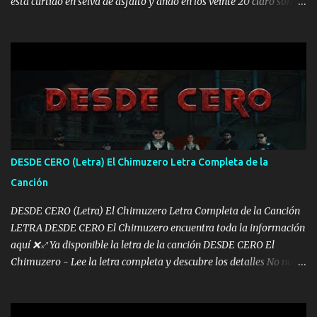
está curtido en selva de asfalto y ando en los veinte 20 claro son
mis años Leon mi clave por si hay pendiente Tranquilo me la
navego ando en lo mío sin ni un pendiente si hay problemas lo
arreglamos padrino yo brincó en caliente Y No me paran aquí hay
pa más pues hay charola les voy a dar hasta topar pues no hay de
otra Música Surcando bien mi camino voy por mi línea no veo a
los lados aquel que no corre vuela no se me duerm voy chicoteado
Ya pasé varias hazañas ya tienen rato que me agarran el colmillo
de este León los estatales no sé esperaron Al tiro esta la PrimiZa
también la nueve que cargo al lado doy la mano al que su amigo y
DESDE CERO (Letra) El Chimuzero Letra Completa de la
al traicionero damos pa abajo Y No me paran aquí hay pa más
Canción
pues hay charola les voy a dar hasta topar pues no hay de otra...
DESDE CERO (Letra) El Chimuzero Letra Completa de la Canción
LETRA DESDE CERO El Chimuzero encuentra toda la información
aquí ❌♐ Ya disponible la letra de la canción DESDE CERO El
Chimuzero - Lee la letra completa y descubre los detalles No nací
en cuna de oro , Pero Andamos Firmes Buscando el Billete. Cómo
Vengo desde Cero Se que Solo Plata. No es lo Suficiente, Soy De
muy Pocos amigos los que están conmigo las Gracias por todo , Mi