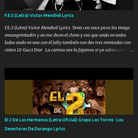
traigo El chiste es que hago lo que quiero pues así soy me mandó
yo tengo el control a todos yo les paro el dedo soy hocicon un
F.E.S (Letra) Victor Mendivil Lyrics
malcriado un malandrón Que Les importa no saben nada falsas
las risas las que me miran hay gente corriente no quieren ve...
F.E.S (Letra) Victor Mendivil Lyrics Tenis con once picos los traigo
ensangrentad0s y no me dicen el chino y eso que ando en todos
lados ando en uno con el Jelty también con dos tres mentados con
cintos LV Gucci Dior La camisa nos la fajamos si ya saben cual es
tanto suena que ya le ardió a tres la trone con el cable en inglés la
camisa no me quito arriba la F.E.S Los caballos de TRX marcan
702 mo cuenta de banco no cuadra con que yo use bots rompiendo
estándares 110 mil records de pistas no me falta mucho para
verme en las revistas Ya pasé Italia Japón Madrid Milán y también
Francia ropa de 100.000 bolas Louis vuitton es mi fragancia
repleta de presidentes la bolsa estoy en mi pic si no se han dado
cuenta chequeen gráficas del kitch
El 2 De Los Hermanos (Letra Oficial) Grupo Los Torres · Los
Desertores De Durango Lyrics