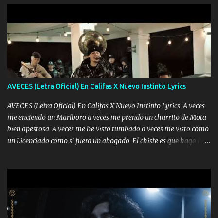
AVECES (Letra Oficial) En Califas X Nuevo Instinto Lyrics
AVECES (Letra Oficial) En Califas X Nuevo Instinto Lyrics A veces
me enciendo un Marlboro a veces me prendo un churrito de Mota
bien apestosa A veces me he visto tumbado a veces me visto como
un Licenciado como si fuera un abogado El chiste es que hago lo
que quiero pues así soy me mandó yo tengo el control a todos yo
les paro el dedo soy hocicon un malcriado un malandrón Que Les
importa no saben nada falsas las risas las que me miran hay gente
corriente no quieren verte subir de level trucha mis plebes Música
A veces me pongo un sombrero a veces me ven la cachucha de lado
con la mirada siempre en alto A veces me fajó una super o a veces