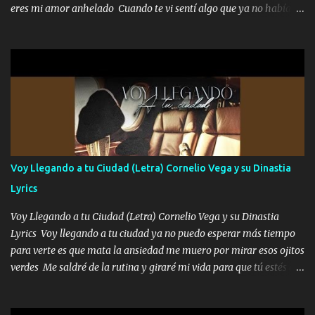
responsable hay rateros envidiosos que no falten mi dios es grande
eres mi amor anhelado Cuando te vi sentí algo que ya no había
me cuida de las maldades Pa el equipo aquí le mando un abrazo
aquí quise elegir por mí y me decidí por ti Y ya borracho me
que conmigo aquí tiene mi respaldo...
parqueo por tu ventana para llevarte las canciones que te encantan
pa enamorarte las flores no son tan caras pero llevan todo el
cariño de mi alma Que pa febrero vendré frente a ti con mis
preguntas y digas que sí hacernos novios y verte feliz y muy
contenta como yo por ti Música Pregúntame qué es lo que me
enamora pa describirte unas cuantas horas también pregunta que
quiero contigo que seas dichosa al estar conmigo Y ya borracho
contéstame la llamada pa dedicarte unas bonitas palabras así
Voy Llegando a tu Ciudad (Letra) Cornelio Vega y su Dinastia
borracho me animo a decirte todo y puedo describirlo mucho que
Lyrics
me encantes Decirte que me siento muy feliz y emocionado por
tenerte aquí espero que quiera...
Voy Llegando a tu Ciudad (Letra) Cornelio Vega y su Dinastia
Lyrics Voy llegando a tu ciudad ya no puedo esperar más tiempo
para verte es que mata la ansiedad me muero por mirar esos ojitos
verdes Me saldré de la rutina y giraré mi vida para que tú estés en
ella como debe ser Yo sé que eres conocida que varios te tiran pero
no merecen y dile ya a tus amigas que no te presenten con más