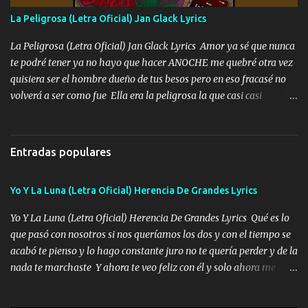
Especial sabe que lo apreciamos En los mejores antros me verán
La Peligrosa (Letra Oficial) Jan Glack Lyrics
tomando con mujeres hermosas y botellas destapando siempre
bien cuidado bien atrabancado y a los que me conocen ya saben de
La Peligrosa (Letra Oficial) Jan Glack Lyrics Amor ya sé que nunca
lo que hablo Entre lob...
te podré tener ya no hayo que hacer ANOCHE me quebré otra vez
quisiera ser el hombre dueño de tus besos pero en eso fracasé no
volverá a ser como fue Ella era la peligrosa la que casi casi
convertí en mi esposa la que no importaba si llegaba tarde se
ponía contenta con un par de rosas Y aunque pasen cien años cien
años solo pienso en ti mami no me crees se que no me crees
Entradas populares
Música Amar me duele estoy rodeado de mujeres pero solo
quieren billetes y yo que solo ocupo verte Recuerdo echábamos
Yo Y La Luna (Letra Oficial) Herencia De Grandes Lyrics
pasión en la troca tus labios besándome yo quitándote la ropa no
quiero que sea nunca con otra yo quiero llevarte a la Luna y si
Yo Y La Luna (Letra Oficial) Herencia De Grandes Lyrics Qué es lo
quieres en ese momento te pido que seas mi esposa Chingada
que pasó con nosotros si nos queríamos los dos y con el tiempo se
madre no quiero dejar de tenerte no ayuda la p'uta loquera y al
acabó te pienso y lo hago constante juro no te quería perder y de la
chile quisiera ser menos de ti dependiente la pinche tristeza me
nada te marchaste Y ahora te veo feliz con él y solo ahora me
encierra princesa tu sabes que nunca saldras de mi mente Ella era
quedé yo y la luna cantamos y por ti nos embriagamos' Quién
la peligro...
sabe que será de mí si contigo fue muy feliz a lo mejor no lloro