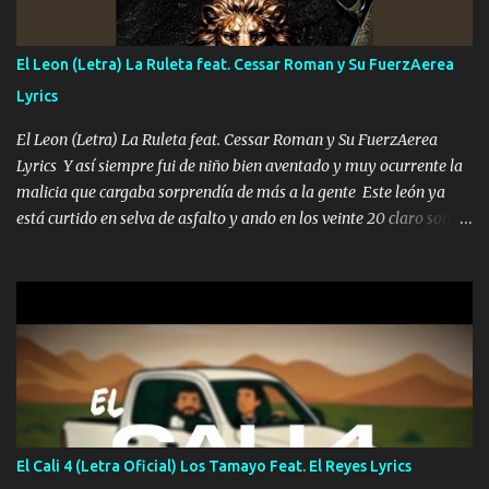
traigo El chiste es que hago lo que quiero pues así soy me mandó
yo tengo el control a todos yo les paro el dedo soy hocicon un
El Leon (Letra) La Ruleta feat. Cessar Roman y Su FuerzAerea
malcriado un malandrón Que Les importa no saben nada falsas
Lyrics
las risas las que me miran hay gente corriente no quieren ve...
El Leon (Letra) La Ruleta feat. Cessar Roman y Su FuerzAerea
Lyrics Y así siempre fui de niño bien aventado y muy ocurrente la
malicia que cargaba sorprendía de más a la gente Este león ya
está curtido en selva de asfalto y ando en los veinte 20 claro son
mis años Leon mi clave por si hay pendiente Tranquilo me la
navego ando en lo mío sin ni un pendiente si hay problemas lo
arreglamos padrino yo brincó en caliente Y No me paran aquí hay
pa más pues hay charola les voy a dar hasta topar pues no hay de
otra Música Surcando bien mi camino voy por mi línea no veo a
los lados aquel que no corre vuela no se me duerm voy chicoteado
Ya pasé varias hazañas ya tienen rato que me agarran el colmillo
de este León los estatales no sé esperaron Al tiro esta la PrimiZa
también la nueve que cargo al lado doy la mano al que su amigo y
El Cali 4 (Letra Oficial) Los Tamayo Feat. El Reyes Lyrics
al traicionero damos pa abajo Y No me paran aquí hay pa más