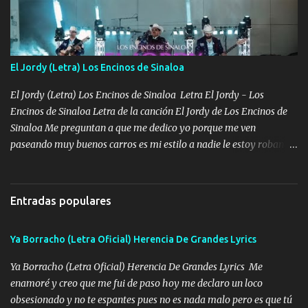
cuidan los santos y mi Dios cada día con mas ganas le doy todo
por un futuro mejor Música Empecé desde los trece y hasta la
fecha aún sigo vigente no soy manchado soy bueno pero si me
alteró de repente Mi carnal Abel aun lado ni uno con el otro no se
El Jordy (Letra) Los Encinos de Sinaloa
ha rajado pal Chinchillas un saludo y para un amigo que está en
Peñasco Me fajó una Glock al cinto y de Louis Vuitton son mis
El Jordy (Letra) Los Encinos de Sinaloa Letra El Jordy - Los
zapatos mi es...
Encinos de Sinaloa Letra de la canción El Jordy de Los Encinos de
Sinaloa Me preguntan a que me dedico yo porque me ven
paseando muy buenos carros es mi estilo a nadie le estoy robando
discretamente cumplo yo bien mi trabajo De Tijuana a los rumbos
de L.A de muy joven me vine para el otro lado a los dieciséis me
miraban trabajando la escuela dejé el dinero estaba escaso Mi
Entradas populares
familia que nunca les falte nada es la gran razón que a diario me
refo el cuero mientras viva nunca les faltará nada mis dos hijos y
Ya Borracho (Letra Oficial) Herencia De Grandes Lyrics
mi esposa no se ra'ja Música Me rodearon y la puerta me
tumbaron prisionero en caliente me llevaron me achacaba cargos
Ya Borracho (Letra Oficial) Herencia De Grandes Lyrics Me
que estaban muy raros me gritaba a donde tienes el clavo Yo me
enamoré y creo que me fui de paso hoy me declaro un loco
enfiesto me gusta vivir en grande más me cuido me gusta ser
obsesionado y no te espantes pues no es nada malo pero es que tú