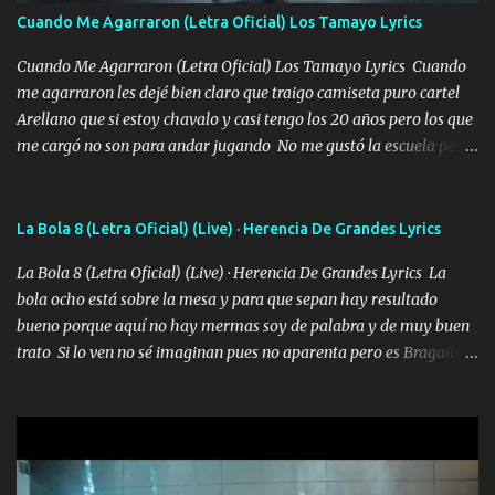
madre no quiero dejar de tenerte no ayuda la p'uta loquera y al
Cuando Me Agarraron (Letra Oficial) Los Tamayo Lyrics
chile quisiera ser menos de ti dependiente la pinche tristeza me
encierra princesa tu sabes que nunca saldras de mi mente Ella era
Cuando Me Agarraron (Letra Oficial) Los Tamayo Lyrics Cuando
la peligro...
me agarraron les dejé bien claro que traigo camiseta puro cartel
Arellano que si estoy chavalo y casi tengo los 20 años pero los que
me cargó no son para andar jugando No me gustó la escuela pero
las libretas para el otro lado las fuimos mandando Ya nos
difamaron y nos han tachado sigue la vieja guardia y sigue bien
firme el legado que si como me llamó varios ya se han preguntado
La Bola 8 (Letra Oficial) (Live) · Herencia De Grandes Lyrics
Yo Soy El De Las Pacas Sobrino Del Brazo Armad0 Con mi Glock
La Bola 8 (Letra Oficial) (Live) · Herencia De Grandes Lyrics La
fajado y mi R terciado me van a ver allá por TJ para un licenciado
bola ocho está sobre la mesa y para que sepan hay resultado
mando un abrazo andamos al cien Choritas también Música
bueno porque aquí no hay mermas soy de palabra y de muy buen
Ando en la colonia bien acelerado traigo un M2 que nunca me ha
trato Si lo ven no sé imaginan pues no aparenta pero es Bragado a
fallado para mi compadre mandó un fuerte abrazo también al
cualquiera lo saluda que dice mi toro como ha estado No soy de
Especial sabe que lo apreciamos En los mejores antros me verán
muchos amigos los que yo tengo ya están contados mi familia es
tomando con mujeres hermosas y botellas destapando siempre
lo primero que cualquier cosa es un gran regalo Siempre me van a
bien cuidado bien atrabancado y a los que me conocen ya saben de
ver solo más no ando solo ai ta el aparato con cargador extendido
lo que hablo Entre lob...
para lucirlo yo aquí lo calmo Y mis collares me dan protección me