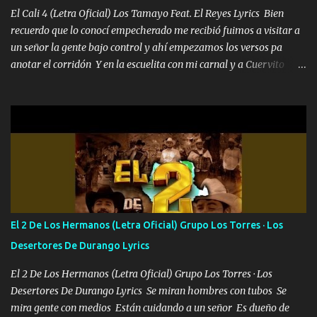
pues hay charola les voy a dar hasta topar pues no hay de otra...
El Cali 4 (Letra Oficial) Los Tamayo Feat. El Reyes Lyrics Bien
recuerdo que lo conocí empecherado me recibió fuimos a visitar a
un señor la gente bajo control y ahí empezamos los versos pa
anotar el corridón Y en la escuelita con mi carnal y a Cuervito
mandó a saludar la bergacera del Alamar pensó no llegó al final y
aquí se cumplen las reglas no secuestr0 no r0bar De La C giró la
orden nos comanda el doble P bien firmes con Alto PRIETO y la
camisa es color Verde y peleam0s la Bandera por todita a la ciudad
con los drones patrullando la Frontera De Tijuana Bulevares
Bellas Artes me ve en las blancas ya hace falta mi APA FLACO
verde se le extraña pa que sepan Aquí Pura GENTE DE LA RANA 🐸
POR CLAVE ES EL CALI 4 EN LA CIUDAD TIJUANA Música Al
tirante andamos mi carnal atento a cualquier necesidad no porque
El 2 De Los Hermanos (Letra Oficial) Grupo Los Torres · Los
se ve limpio el camino nos confiamos al andar y nunca con la
Desertores De Durango Lyrics
misma piedra me vuelvo a tropezar Cuando ando de enamorado
en corto me tiró a per...
El 2 De Los Hermanos (Letra Oficial) Grupo Los Torres · Los
Desertores De Durango Lyrics Se miran hombres con tubos Se
mira gente con medios Están cuidando a un señor Es dueño de