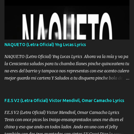
Mesa será Compartida con los que Estuvieron Cuando estuve Solo.
❌ www.elnorteduro.com ❌ Yo No limito los Sueños , si no existe
Uno pues Hallamos Modos , Si me caigo me Levanto, Aprendo Del
Error Y me sacudo El Lodo ❌ www.elnorteduro.com ❌ El Dinero
No me falta Pero Tampoco me Estorba , Por Eso Manejo Todo
Bien Regido Por mis Normas . Aquí no Se Sufre de Ego vengo Desde
NAQUETO (Letra Oficial) Yng Lvcas Lyrics
Abajo y me costó subir Fue Con Trabajo Y Esfuerzo, Nada es
Regalado Me Super Invertir A Mí lado Una Princesa que A pesar de
NAQUETO (Letra Oficial) Yng Lvcas Lyrics Ahora va la mía y va pa
Todo Siempre a estado ahí . Hecho pa...
la Cenicienta saludos para tu chamba Ilanes pinche quinceañera tu
no eres del barrio y tampoco nos representas con ese acento culero
mejor guardo mi cartera Y Saludos a tu disquera pinche bola de
corrientes de Candela no trae nada y de música mucho menos te
robaron en tu casa y a tus padres como perros los traían
amarrados y tu escondido entre el miedo Que el chacal mas caro
F.E.S V2 (Letra Oficial) Victor Mendivil, Omar Camacho Lyrics
eso solo lo dices tú por ahí me llegó el rumor que eso viene de
F.E.S V2 (Letra Oficial) Victor Mendivil, Omar Camacho Lyrics
timbo tú tu ropa y tus joyas están iguales a ti todas nacas todas
Tenis con once picos los traigo ensangrentados unos me dicen el
chafas baratas como TAfi Y un trofeo para Jiménez por dejarse
chino y eso que ando en todos lados Ando en uno con el Jelty
embarazar aunque aquí huele algo raro y es que tu no estas jamas
también con dos tres mentados con cintos LV Gucci Dior la camisa