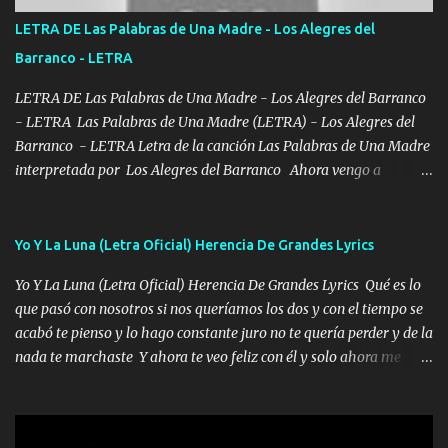
tirante andamos mi carnal atento a cualquier necesidad no porque
LETRA DE Las Palabras de Una Madre - Los Alegres del
se ve limpio el camino nos confiamos al andar y nunca con la
Barranco - LETRA
misma piedra me vuelvo a tropezar Cuando ando de enamorado
en corto me tiró a per...
LETRA DE Las Palabras de Una Madre - Los Alegres del Barranco
- LETRA Las Palabras de Una Madre (LETRA) - Los Alegres del
Barranco - LETRA Letra de la canción Las Palabras de Una Madre
interpretada por Los Alegres del Barranco Ahora vengo a
visitarte, a tu txumba a saludarte, se que del cielo me vez y desde
halla has de cuidarme, son palabras de una madre, que lleva en el
viento a su hijo y aunque ahora ya este con Dios el destino así lo
Yo Y La Luna (Letra Oficial) Herencia De Grandes Lyrics
quiso, él tiempo sigue pasando y nunca te olvidaremos, aquí
Yo Y La Luna (Letra Oficial) Herencia De Grandes Lyrics Qué es lo
seguiré esperando hasta volvernos a vernos El recuerdo que yo
que pasó con nosotros si nos queríamos los dos y con el tiempo se
tengo de mi mente no se va, en mi corazón me llevo lo mismo que
acabó te pienso y lo hago constante juro no te quería perder y de la
tu papá, a veces me pongo triste porque no puedo mirarte, mas se
nada te marchaste Y ahora te veo feliz con él y solo ahora me
que tu me escuchas porque tu eres mi gran ángel, El desespero me
quedé yo y la luna cantamos y por ti nos embriagamos' Quién
llega para reunirme contigo, tu iluminas mi sendero por siempre
sabe que será de mí si contigo fue muy feliz a lo mejor no lloro
serás mi niño, del amor que yo te tengo es co...
pero muy en el fondo te adoro' Música Me muero por ir a buscarte