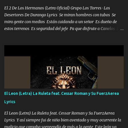
mueven solo por el interés P...
El 2 De Los Hermanos (Letra Oficial) Grupo Los Torres · Los
Desertores De Durango Lyrics Se miran hombres con tubos Se
mira gente con medios Están cuidando a un señor Es dueño de
estos terrenos Es seguridad del jefe Pa que disfrute a Canelos Es
el DOS de los HERMANOS un cerebro 🧠 inteligente junto con su
hermano el TRES blindado el Estado tiene andan ESPERANDO al
UNO QUE PRONTO ESTARÁ PRESENTE Que no falten las bucanas
ni tampoco las mujeres porque es platica de grandes por eso hay
que estar alegres doy las instrucciones para atender los deberes
Música Si es que salta algún problema de confianza tengo gente
ahí está el Hombre Cuarenta y también Pariente 7 arreglan
cualquier problema no más es cuestión que ordené NOS HACE
FALTA UN HERMANO DE CLAVE ERA EL 24 SIEMPRE FUE UN
El Leon (Letra) La Ruleta feat. Cessar Roman y Su FuerzAerea
HOMBRE VALIENTE POR ALGO M'URIÓ PELEAND0 SIEMPRE
Lyrics
VIO POR LA FAMILIA PARA QUE SIGA EL LEGADO Es el DOS de
los HERMANOS un cerebro inteligente y com...
El Leon (Letra) La Ruleta feat. Cessar Roman y Su FuerzAerea
Lyrics Y así siempre fui de niño bien aventado y muy ocurrente la
malicia que cargaba sorprendía de más a la gente Este león ya