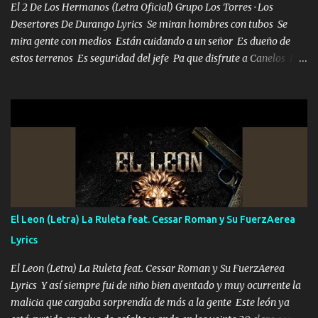
El 2 De Los Hermanos (Letra Oficial) Grupo Los Torres · Los
Desertores De Durango Lyrics Se miran hombres con tubos Se
mira gente con medios Están cuidando a un señor Es dueño de
estos terrenos Es seguridad del jefe Pa que disfrute a Canelos Es
el DOS de los HERMANOS un cerebro 🧠 inteligente junto con su
hermano el TRES blindado el Estado tiene andan ESPERANDO al
UNO QUE PRONTO ESTARÁ PRESENTE Que no falten las bucanas
ni tampoco las mujeres porque es platica de grandes por eso hay
que estar alegres doy las instrucciones para atender los deberes
Música Si es que salta algún problema de confianza tengo gente
ahí está el Hombre Cuarenta y también Pariente 7 arreglan
cualquier problema no más es cuestión que ordené NOS HACE
FALTA UN HERMANO DE CLAVE ERA EL 24 SIEMPRE FUE UN
El Leon (Letra) La Ruleta feat. Cessar Roman y Su FuerzAerea
HOMBRE VALIENTE POR ALGO M'URIÓ PELEAND0 SIEMPRE
Lyrics
VIO POR LA FAMILIA PARA QUE SIGA EL LEGADO Es el DOS de
los HERMANOS un cerebro inteligente y com...
El Leon (Letra) La Ruleta feat. Cessar Roman y Su FuerzAerea
Lyrics Y así siempre fui de niño bien aventado y muy ocurrente la
malicia que cargaba sorprendía de más a la gente Este león ya