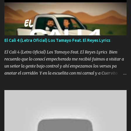
coronamos Se jala los marciales Y sus guitarras ya van sonando
Un gallardo me prendo Para agarrar el vuelo y la mente y
tranquilizando Tomense un buen trago Y así es como empezamos
los versos que voy cantando (Music) A vido alta y bajas La carreta
se atora Pero nunca le aflojamos Ya me han pasado cosas Y
aunque ustedes no sepan Pero la vida es muy corta Hay que
El Cali 4 (Letra Oficial) Los Tamayo Feat. El Reyes Lyrics
echarle chingazos Y seguir trabajando porque nada es...
El Cali 4 (Letra Oficial) Los Tamayo Feat. El Reyes Lyrics Bien
recuerdo que lo conocí empecherado me recibió fuimos a visitar a
un señor la gente bajo control y ahí empezamos los versos pa
anotar el corridón Y en la escuelita con mi carnal y a Cuervito
mandó a saludar la bergacera del Alamar pensó no llegó al final y
aquí se cumplen las reglas no secuestr0 no r0bar De La C giró la
orden nos comanda el doble P bien firmes con Alto PRIETO y la
camisa es color Verde y peleam0s la Bandera por todita a la ciudad
con los drones patrullando la Frontera De Tijuana Bulevares
Bellas Artes me ve en las blancas ya hace falta mi APA FLACO
verde se le extraña pa que sepan Aquí Pura GENTE DE LA RANA 🐸
POR CLAVE ES EL CALI 4 EN LA CIUDAD TIJUANA Música Al