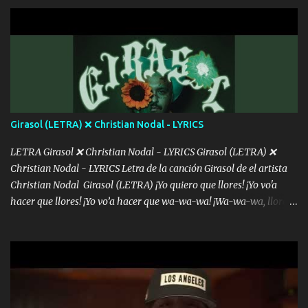
con la gente Dices "Latino Gang" pero pisas a to'a tu gente Pa’ dar
mensajes, m'ijo, hay quе ser coherentеs Si tú no eres artista, al
menos se prudente Hoy me sabe a mierda, traigo un Balvin en los
dientes Por falta de empatía le toca ser resiliente ¿Acaso eres
consciente de los followers que mueves? Parcerito, abre los ojos y
ve el poder que tienes Otro chiste malo son los nombres de tus
álbum's "José, vibras colores con la energía del diablo " ¿Si ...
Girasol (LETRA) ❌ Christian Nodal - LYRICS
LETRA Girasol ❌ Christian Nodal - LYRICS Girasol (LETRA) ❌
Christian Nodal - LYRICS Letra de la canción Girasol de el artista
Christian Nodal Girasol (LETRA) ¡Yo quiero que llores! ¡Yo vo'a
hacer que llores! ¡Yo vo’a hacer que wa-wa-wa! ¡Wa-wa-wa, llores!
Hoy me levanté bromista y me tienes que aguantar No quiero
bromear contigo, de ti quiero bromear Tú eres un chiste, cabrón,
cada que intentas cantar Cada que intentas rapear, cada que
intentas rimar Pobre payaso que usa a todo el mundo pa' conectar
con la gente Dices "Latino Gang" pero pisas a to'a tu gente Pa’ dar
mensajes, m'ijo, hay quе ser coherentеs Si tú no eres artista, al