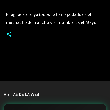
El aguacatero ya todos le han apodado es el
muchacho del rancho y su nombre es el Mayo
C
o
m
e
n
t
VISITAS DE LA WEB
a
r