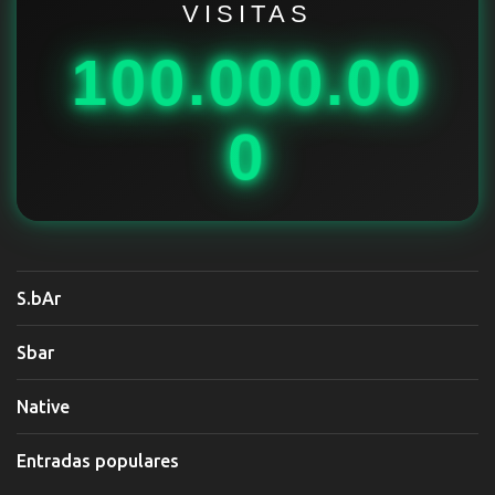
i
VISITAS
o
100.000.00
s
0
S.bAr
Sbar
Native
Entradas populares