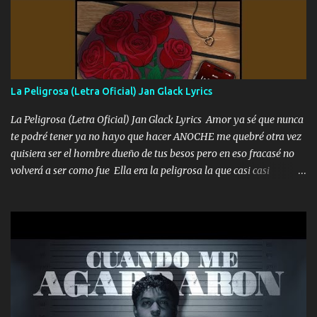
Un gallardo me prendo Para agarrar el vuelo y la mente y
tranquilizando Tomense un buen trago Y así es como empezamos
los versos que voy cantando (Music) A vido alta y bajas La carreta
se atora Pero nunca le aflojamos Ya me han pasado cosas Y
aunque ustedes no sepan Pero la vida es muy corta Hay que
La Peligrosa (Letra Oficial) Jan Glack Lyrics
echarle chingazos Y seguir trabajando porque nada es...
La Peligrosa (Letra Oficial) Jan Glack Lyrics Amor ya sé que nunca
te podré tener ya no hayo que hacer ANOCHE me quebré otra vez
quisiera ser el hombre dueño de tus besos pero en eso fracasé no
volverá a ser como fue Ella era la peligrosa la que casi casi
convertí en mi esposa la que no importaba si llegaba tarde se
ponía contenta con un par de rosas Y aunque pasen cien años cien
años solo pienso en ti mami no me crees se que no me crees
Música Amar me duele estoy rodeado de mujeres pero solo
quieren billetes y yo que solo ocupo verte Recuerdo echábamos
pasión en la troca tus labios besándome yo quitándote la ropa no
quiero que sea nunca con otra yo quiero llevarte a la Luna y si
quieres en ese momento te pido que seas mi esposa Chingada