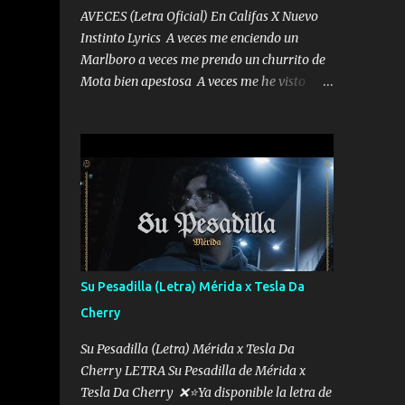
AVECES (Letra Oficial) En Califas X Nuevo
Instinto Lyrics A veces me enciendo un
Marlboro a veces me prendo un churrito de
Mota bien apestosa A veces me he visto
tumbado a veces me visto como un
Licenciado como si fuera un abogado El
chiste es que hago lo que quiero pues así soy
me mandó yo tengo el control a todos yo les
paro el dedo soy hocicon un malcriado un
malandrón Que Les importa no saben nada
falsas las risas las que me miran hay gente
corriente no quieren verte subir de level
trucha mis plebes Música A veces me pongo
Su Pesadilla (Letra) Mérida x Tesla Da
un sombrero a veces me ven la cachucha de
Cherry
lado con la mirada siempre en alto A veces
me fajó una super o a veces me fajó una
Su Pesadilla (Letra) Mérida x Tesla Da
Glock siempre armado todas las
Cherry LETRA Su Pesadilla de Mérida x
generaciones yo traigo El chiste es que hago
Tesla Da Cherry ❌⭐Ya disponible la letra de