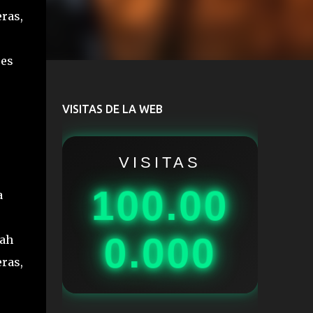
eras,
ees
VISITAS DE LA WEB
VISITAS
100.00
a
0.000
 ah
eras,