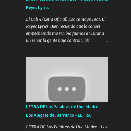
agarrar el vuelo y la mente y tranquilizando
Reyes Lyrics
Tomense un buen trago Y así es como
empezamos los versos que voy cantando
El Cali 4 (Letra Oficial) Los Tamayo Feat. El
(Music) A vido alta y bajas La carreta se
Reyes Lyrics Bien recuerdo que lo conocí
atora Pero nunca le aflojamos Ya me han
empecherado me recibió fuimos a visitar a
pasado cosas Y aunque ustedes no sepan
un señor la gente bajo control y ahí
Pero la vida es muy corta Hay que echarle
empezamos los versos pa anotar el corridón
chingazos Y seguir trabajando porque nada
Y en la escuelita con mi carnal y a Cuervito
es...
mandó a saludar la bergacera del Alamar
pensó no llegó al final y aquí se cumplen las
reglas no secuestr0 no r0bar De La C giró la
orden nos comanda el doble P bien firmes
con Alto PRIETO y la camisa es color Verde y
peleam0s la Bandera por todita a la ciudad
con los drones patrullando la Frontera De
LETRA DE Las Palabras de Una Madre -
Tijuana Bulevares Bellas Artes me ve en las
Los Alegres del Barranco - LETRA
blancas ya hace falta mi APA FLACO verde
se le extraña pa que sepan Aquí Pura GENTE
LETRA DE Las Palabras de Una Madre - Los