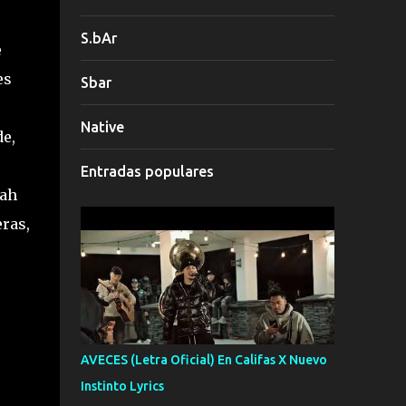
S.bAr
e
es
Sbar
Native
e,
Entradas populares
 ah
eras,
AVECES (Letra Oficial) En Califas X Nuevo
Instinto Lyrics