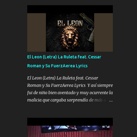
seguridad del jefe Pa que disfrute a Canelos
conciertos más que llenar Se mueven solo
Es el DOS de los HERMANOS un cerebro 🧠
por el interés P...
inteligente junto con su hermano el TRES
blindado el Estado tiene andan ESPERANDO
al UNO QUE PRONTO ESTARÁ PRESENTE
Que no falten las bucanas ni tampoco las
mujeres porque es platica de grandes por eso
hay que estar alegres doy las instrucciones
El Leon (Letra) La Ruleta feat. Cessar
para atender los deberes Música Si es que
Roman y Su FuerzAerea Lyrics
salta algún problema de confianza tengo
gente ahí está el Hombre Cuarenta y
El Leon (Letra) La Ruleta feat. Cessar
también Pariente 7 arreglan cualquier
Roman y Su FuerzAerea Lyrics Y así siempre
problema no más es cuestión que ordené
fui de niño bien aventado y muy ocurrente la
NOS HACE FALTA UN HERMANO DE CLAVE
malicia que cargaba sorprendía de más a la
ERA EL 24 SIEMPRE FUE UN HOMBRE
gente Este león ya está curtido en selva de
VALIENTE POR ALGO M'URIÓ PELEAND0
asfalto y ando en los veinte 20 claro son mis
SIEMPRE VIO POR LA FAMILIA PARA QUE
años Leon mi clave por si hay pendiente
SIGA EL LEGADO Es el DOS de los
Tranquilo me la navego ando en lo mío sin
HERMANOS un cerebro inteligente y com...
ni un pendiente si hay problemas lo