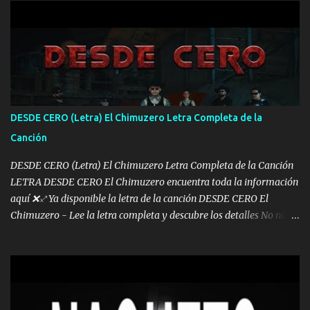
arreglamos padrino yo brincó en caliente Y No me paran aquí hay
pa más pues hay charola les voy a dar hasta topar pues no hay de
otra Música Surcando bien mi camino voy por mi línea no veo a
los lados aquel que no corre vuela no se me duerm voy chicoteado
Ya pasé varias hazañas ya tienen rato que me agarran el colmillo
de este León los estatales no sé esperaron Al tiro esta la PrimiZa
también la nueve que cargo al lado doy la mano al que su amigo y
DESDE CERO (Letra) El Chimuzero Letra Completa de la
al traicionero damos pa abajo Y No me paran aquí hay pa más
Canción
pues hay charola les voy a dar hasta topar pues no hay de otra...
DESDE CERO (Letra) El Chimuzero Letra Completa de la Canción
LETRA DESDE CERO El Chimuzero encuentra toda la información
aquí ❌♐ Ya disponible la letra de la canción DESDE CERO El
Chimuzero - Lee la letra completa y descubre los detalles No nací
en cuna de oro , Pero Andamos Firmes Buscando el Billete. Cómo
Vengo desde Cero Se que Solo Plata. No es lo Suficiente, Soy De
muy Pocos amigos los que están conmigo las Gracias por todo , Mi
Mesa será Compartida con los que Estuvieron Cuando estuve Solo.
❌ www.elnorteduro.com ❌ Yo No limito los Sueños , si no existe