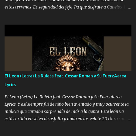
estos terrenos Es seguridad del jefe Pa que disfrute a Canelos Es
el DOS de los HERMANOS un cerebro 🧠 inteligente junto con su
hermano el TRES blindado el Estado tiene andan ESPERANDO al
UNO QUE PRONTO ESTARÁ PRESENTE Que no falten las bucanas
ni tampoco las mujeres porque es platica de grandes por eso hay
que estar alegres doy las instrucciones para atender los deberes
Música Si es que salta algún problema de confianza tengo gente
ahí está el Hombre Cuarenta y también Pariente 7 arreglan
cualquier problema no más es cuestión que ordené NOS HACE
FALTA UN HERMANO DE CLAVE ERA EL 24 SIEMPRE FUE UN
El Leon (Letra) La Ruleta feat. Cessar Roman y Su FuerzAerea
HOMBRE VALIENTE POR ALGO M'URIÓ PELEAND0 SIEMPRE
Lyrics
VIO POR LA FAMILIA PARA QUE SIGA EL LEGADO Es el DOS de
los HERMANOS un cerebro inteligente y com...
El Leon (Letra) La Ruleta feat. Cessar Roman y Su FuerzAerea
Lyrics Y así siempre fui de niño bien aventado y muy ocurrente la
malicia que cargaba sorprendía de más a la gente Este león ya
está curtido en selva de asfalto y ando en los veinte 20 claro son
mis años Leon mi clave por si hay pendiente Tranquilo me la
navego ando en lo mío sin ni un pendiente si hay problemas lo