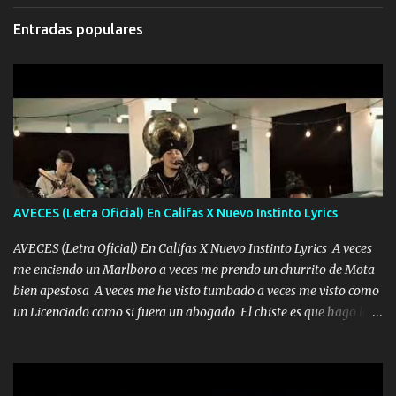
Entradas populares
AVECES (Letra Oficial) En Califas X Nuevo Instinto Lyrics
AVECES (Letra Oficial) En Califas X Nuevo Instinto Lyrics A veces
me enciendo un Marlboro a veces me prendo un churrito de Mota
bien apestosa A veces me he visto tumbado a veces me visto como
un Licenciado como si fuera un abogado El chiste es que hago lo
que quiero pues así soy me mandó yo tengo el control a todos yo
les paro el dedo soy hocicon un malcriado un malandrón Que Les
importa no saben nada falsas las risas las que me miran hay gente