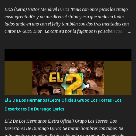
malcriado un malandrón Que Les importa no saben nada falsas
las risas las que me miran hay gente corriente no quieren ve...
F.E.S (Letra) Victor Mendivil Lyrics Tenis con once picos los traigo
ensangrentad0s y no me dicen el chino y eso que ando en todos
lados ando en uno con el Jelty también con dos tres mentados con
cintos LV Gucci Dior La camisa nos la fajamos si ya saben cual es
tanto suena que ya le ardió a tres la trone con el cable en inglés la
camisa no me quito arriba la F.E.S Los caballos de TRX marcan
702 mo cuenta de banco no cuadra con que yo use bots rompiendo
estándares 110 mil records de pistas no me falta mucho para
verme en las revistas Ya pasé Italia Japón Madrid Milán y también
Francia ropa de 100.000 bolas Louis vuitton es mi fragancia
repleta de presidentes la bolsa estoy en mi pic si no se han dado
cuenta chequeen gráficas del kitch
El 2 De Los Hermanos (Letra Oficial) Grupo Los Torres · Los
Desertores De Durango Lyrics
El 2 De Los Hermanos (Letra Oficial) Grupo Los Torres · Los
Desertores De Durango Lyrics Se miran hombres con tubos Se
mira gente con medios Están cuidando a un señor Es dueño de