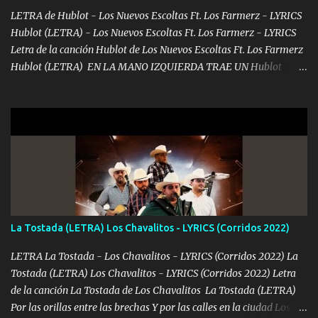
me encantes Decirte que me siento muy feliz y emocionado por
LETRA de Hublot - Los Nuevos Escoltas Ft. Los Farmerz - LYRICS
tenerte aquí espero que quiera...
Hublot (LETRA) - Los Nuevos Escoltas Ft. Los Farmerz - LYRICS
Letra de la canción Hublot de Los Nuevos Escoltas Ft. Los Farmerz
Hublot (LETRA) EN LA MANO IZQUIERDA TRAE UN Hublot
COLGADO SE LE VE AL AMIGO CUANDO TOMA UN TRAGO NO ES
QUE SEA ZURDO SIEMPRE ANDA OCUPADO RECIBÍ LLAMADAS
DESDE EL OTRO LADO 🔷♦️ ME DICEN PARIENTE QUE COMO
LLEGO EL MANDADO TODO COMPLETITO TODAVÍA LLEGO
ESTAMPADO ♦️🔷♦️ TRES O CUATRO DÍAS PA DESAFANARLO OTRO
MESECITO VAYA ALISTANDO PURO BILLETITO DEL FRANKIE
MANDAMOS HACE MUCHO BULTO LAS CARAS DEL JACKSON♦️
PAGO AL CONTADO Y NO DEJO NINGÚN RASTRO SE MUEVEN
LAS PACAS LAS LIGAS VAMOS TRONANDO♦️🔷♦️♦️🔷 YO NO MUEVO
La Tostada (LETRA) Los Chavalitos - LYRICS (Corridos 2022)
MOTA SOLO LA FUMAMOS DONDE SE ME ANTOJA UN GALLO
FORJAMOS ESTOY BIEN CONECTADO Y GENTE TRAIGO AL
LETRA La Tostada - Los Chavalitos - LYRICS (Corridos 2022) La
MANDO YA DIJE MI NOMBRE Y NI CUENTA SE HAN DADO♦️🔷
Tostada (LETRA) Los Chavalitos - LYRICS (Corridos 2022) Letra
CON CUIDADO Y PRECAVIDO ME LA PASÓ CON LOS GRING0S
de la canción La Tostada de Los Chavalitos La Tostada (LETRA)
HAY QUE SER DISIMULADO 🔷♦️🔷 MÚSICA 🍀💶🍀💶💵💶🍀💶🍀💶
Por las orillas entre las brechas Y por las calles en la ciudad Los