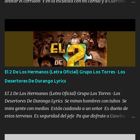
anotar el corridón Y en la escuelita con mi carnal y a Cuervito
mandó a saludar la bergacera del Alamar pensó no llegó al final y
aquí se cumplen las reglas no secuestr0 no r0bar De La C giró la
orden nos comanda el doble P bien firmes con Alto PRIETO y la
camisa es color Verde y peleam0s la Bandera por todita a la ciudad
con los drones patrullando la Frontera De Tijuana Bulevares
Bellas Artes me ve en las blancas ya hace falta mi APA FLACO
verde se le extraña pa que sepan Aquí Pura GENTE DE LA RANA 🐸
POR CLAVE ES EL CALI 4 EN LA CIUDAD TIJUANA Música Al
tirante andamos mi carnal atento a cualquier necesidad no porque
El 2 De Los Hermanos (Letra Oficial) Grupo Los Torres · Los
se ve limpio el camino nos confiamos al andar y nunca con la
Desertores De Durango Lyrics
misma piedra me vuelvo a tropezar Cuando ando de enamorado
en corto me tiró a per...
El 2 De Los Hermanos (Letra Oficial) Grupo Los Torres · Los
Desertores De Durango Lyrics Se miran hombres con tubos Se
mira gente con medios Están cuidando a un señor Es dueño de
estos terrenos Es seguridad del jefe Pa que disfrute a Canelos Es
el DOS de los HERMANOS un cerebro 🧠 inteligente junto con su
hermano el TRES blindado el Estado tiene andan ESPERANDO al
UNO QUE PRONTO ESTARÁ PRESENTE Que no falten las bucanas