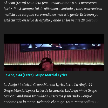
los HERMANOS un cerebro inteligente y com...
El Leon (Letra) La Ruleta feat. Cessar Roman y Su FuerzAerea
Lyrics Y así siempre fui de niño bien aventado y muy ocurrente la
malicia que cargaba sorprendía de más a la gente Este león ya
está curtido en selva de asfalto y ando en los veinte 20 claro son
mis años Leon mi clave por si hay pendiente Tranquilo me la
navego ando en lo mío sin ni un pendiente si hay problemas lo
arreglamos padrino yo brincó en caliente Y No me paran aquí hay
pa más pues hay charola les voy a dar hasta topar pues no hay de
otra Música Surcando bien mi camino voy por mi línea no veo a
los lados aquel que no corre vuela no se me duerm voy chicoteado
Ya pasé varias hazañas ya tienen rato que me agarran el colmillo
de este León los estatales no sé esperaron Al tiro esta la PrimiZa
también la nueve que cargo al lado doy la mano al que su amigo y
La Abeja 44 (Letra) Grupo Marcial Lyrics
al traicionero damos pa abajo Y No me paran aquí hay pa más
pues hay charola les voy a dar hasta topar pues no hay de otra...
La Abeja 44 (Letra) Grupo Marcial Lyrics Letra La Abeja 44 -
Grupo Marcial Lyrics Letra de la canción La Abeja 44 de Grupo
Marcial Andamos trankilitos Discretos y sin ruido Porque
andamos en la mana Relajado el amigo Lo miran sencillito Con
una Glock bien fajada Lo miran relajado La vida disfrutando Y la