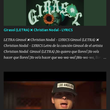
dientes Por falta de empatía le toca ser resiliente ¿Acaso eres
consciente de los followers que mueves? Parcerito, abre los ojos y
ve el poder que tienes Otro chiste malo son los nombres de tus
álbum's "José, vibras colores con la energía del diablo " ¿Si ...
Girasol (LETRA) ❌ Christian Nodal - LYRICS
LETRA Girasol ❌ Christian Nodal - LYRICS Girasol (LETRA) ❌
Christian Nodal - LYRICS Letra de la canción Girasol de el artista
Christian Nodal Girasol (LETRA) ¡Yo quiero que llores! ¡Yo vo'a
hacer que llores! ¡Yo vo’a hacer que wa-wa-wa! ¡Wa-wa-wa, llores!
Hoy me levanté bromista y me tienes que aguantar No quiero
bromear contigo, de ti quiero bromear Tú eres un chiste, cabrón,
cada que intentas cantar Cada que intentas rapear, cada que
intentas rimar Pobre payaso que usa a todo el mundo pa' conectar
con la gente Dices "Latino Gang" pero pisas a to'a tu gente Pa’ dar
mensajes, m'ijo, hay quе ser coherentеs Si tú no eres artista, al
menos se prudente Hoy me sabe a mierda, traigo un Balvin en los
dientes Por falta de empatía le toca ser resiliente ¿Acaso eres