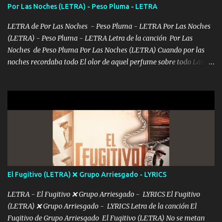
consciente de los followers que mueves? Parcerito, abre los ojos y
Por Las Noches (LETRA) - Peso Pluma - LETRA
ve el poder que tienes Otro chiste malo son los nombres de tus
álbum's "José, vibras colores con la energía del diablo " ¿Si ...
LETRA de Por Las Noches - Peso Pluma - LETRA Por Las Noches
(LETRA) - Peso Pluma - LETRA Letra de la canción Por Las
Noches de Peso Pluma Por Las Noches (LETRA) Cuando por las
noches recordaba todo El olor de aquel perfume sobre todo Las
sábanas blancas donde te escondías dentro. Eres intocable como
joya de oro Esas piernas largas esconderme yo solo Y tus ojos
grandes me perdí en un laberinto. Y pensar... Que tú ya no vas a
estár Pasarán... Solito me dejaras Intentar... Solo un beso y tú te vas
De mi vida... Cómo tú no hay nadie más No hay nadie
más Si te sientes sola no me llames porfa Me pongo sencible e
imagino tu sombra Clase azul es el tequila e interior la ropa Clip
cap la champagne el polvo es color rosa Me contacto un ángel eres
tú mi hermosa La que me alegra los días y sigo tomando Y
El Fugitivo (LETRA) ❌ Grupo Arriesgado - LYRICS
pensar... Que tú ya no vas a estar Pasarán... Solito me dejaras
Intentar... ...
LETRA - El Fugitivo ❌ Grupo Arriesgado - LYRICS El Fugitivo
(LETRA) ❌ Grupo Arriesgado - LYRICS Letra de la canción El
Fugitivo de Grupo Arriesgado El Fugitivo (LETRA) No se metan