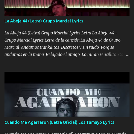
tu papá, a veces me pongo triste porque no puedo mirarte, mas se
que tu me escuchas porque tu eres mi gran ángel, El desespero me
llega para reunirme contigo, tu iluminas mi sendero por siempre
La Abeja 44 (Letra) Grupo Marcial Lyrics
serás mi niño, del amor que yo te tengo es co...
La Abeja 44 (Letra) Grupo Marcial Lyrics Letra La Abeja 44 -
Grupo Marcial Lyrics Letra de la canción La Abeja 44 de Grupo
Marcial Andamos trankilitos Discretos y sin ruido Porque
andamos en la mana Relajado el amigo Lo miran sencillito Con
una Glock bien fajada Lo miran relajado La vida disfrutando Y la
gente siempre criticando Nos miran algo bueno Ya sera ropa,
diamante lo que me cuelgan en el cuello (Chorus) Y cuando
coronamos Se jala los marciales Y sus guitarras ya van sonando
Un gallardo me prendo Para agarrar el vuelo y la mente y
tranquilizando Tomense un buen trago Y así es como empezamos
los versos que voy cantando (Music) A vido alta y bajas La carreta
se atora Pero nunca le aflojamos Ya me han pasado cosas Y
aunque ustedes no sepan Pero la vida es muy corta Hay que
Cuando Me Agarraron (Letra Oficial) Los Tamayo Lyrics
echarle chingazos Y seguir trabajando porque nada es...