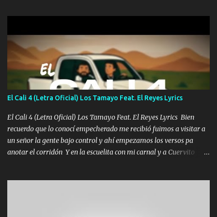
gente siempre criticando Nos miran algo bueno Ya sera ropa,
diamante lo que me cuelgan en el cuello (Chorus) Y cuando
coronamos Se jala los marciales Y sus guitarras ya van sonando
Un gallardo me prendo Para agarrar el vuelo y la mente y
tranquilizando Tomense un buen trago Y así es como empezamos
los versos que voy cantando (Music) A vido alta y bajas La carreta
se atora Pero nunca le aflojamos Ya me han pasado cosas Y
aunque ustedes no sepan Pero la vida es muy corta Hay que
El Cali 4 (Letra Oficial) Los Tamayo Feat. El Reyes Lyrics
echarle chingazos Y seguir trabajando porque nada es...
El Cali 4 (Letra Oficial) Los Tamayo Feat. El Reyes Lyrics Bien
recuerdo que lo conocí empecherado me recibió fuimos a visitar a
un señor la gente bajo control y ahí empezamos los versos pa
anotar el corridón Y en la escuelita con mi carnal y a Cuervito
mandó a saludar la bergacera del Alamar pensó no llegó al final y
aquí se cumplen las reglas no secuestr0 no r0bar De La C giró la
orden nos comanda el doble P bien firmes con Alto PRIETO y la
camisa es color Verde y peleam0s la Bandera por todita a la ciudad
con los drones patrullando la Frontera De Tijuana Bulevares