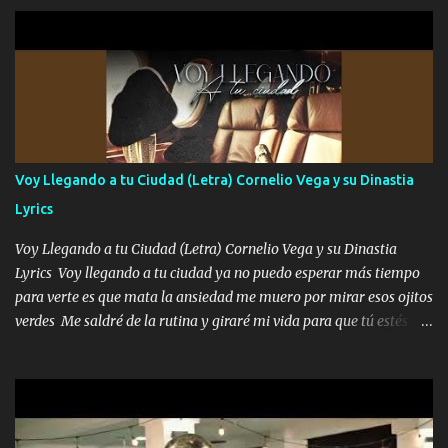
parqueo por tu ventana para llevarte las canciones que te encantan
pa enamorarte las flores no son tan caras pero llevan todo el
cariño de mi alma Que pa febrero vendré frente a ti con mis
preguntas y digas que sí hacernos novios y verte feliz y muy
contenta como yo por ti Música Pregúntame qué es lo que me
enamora pa describirte unas cuantas horas también pregunta que
quiero contigo que seas dichosa al estar conmigo Y ya borracho
contéstame la llamada pa dedicarte unas bonitas palabras así
Voy Llegando a tu Ciudad (Letra) Cornelio Vega y su Dinastia
borracho me animo a decirte todo y puedo describirlo mucho que
Lyrics
me encantes Decirte que me siento muy feliz y emocionado por
tenerte aquí espero que quiera...
Voy Llegando a tu Ciudad (Letra) Cornelio Vega y su Dinastia
Lyrics Voy llegando a tu ciudad ya no puedo esperar más tiempo
para verte es que mata la ansiedad me muero por mirar esos ojitos
verdes Me saldré de la rutina y giraré mi vida para que tú estés en
ella como debe ser Yo sé que eres conocida que varios te tiran pero
no merecen y dile ya a tus amigas que no te presenten con más
pequeñeces Aquí estoy no dejaré que se te acerquen nadie porque
solo yo tendre el candado 🔒 del amor ❤️ Música Mil y un besos
para dar ya estando en tu ciudad no habrá quien lo detenga si las