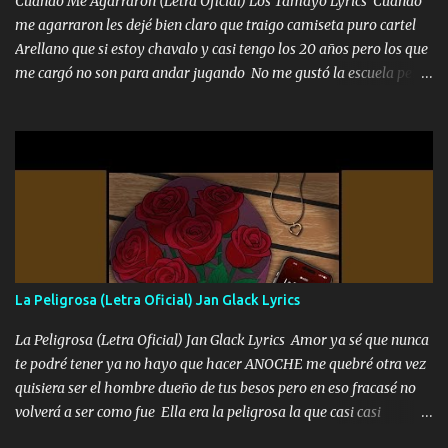
Cuando Me Agarraron (Letra Oficial) Los Tamayo Lyrics Cuando
me agarraron les dejé bien claro que traigo camiseta puro cartel
Arellano que si estoy chavalo y casi tengo los 20 años pero los que
me cargó no son para andar jugando No me gustó la escuela pero
las libretas para el otro lado las fuimos mandando Ya nos
difamaron y nos han tachado sigue la vieja guardia y sigue bien
firme el legado que si como me llamó varios ya se han preguntado
Yo Soy El De Las Pacas Sobrino Del Brazo Armad0 Con mi Glock
fajado y mi R terciado me van a ver allá por TJ para un licenciado
mando un abrazo andamos al cien Choritas también Música
Ando en la colonia bien acelerado traigo un M2 que nunca me ha
fallado para mi compadre mandó un fuerte abrazo también al
Especial sabe que lo apreciamos En los mejores antros me verán
La Peligrosa (Letra Oficial) Jan Glack Lyrics
tomando con mujeres hermosas y botellas destapando siempre
bien cuidado bien atrabancado y a los que me conocen ya saben de
La Peligrosa (Letra Oficial) Jan Glack Lyrics Amor ya sé que nunca
lo que hablo Entre lob...
te podré tener ya no hayo que hacer ANOCHE me quebré otra vez
quisiera ser el hombre dueño de tus besos pero en eso fracasé no
volverá a ser como fue Ella era la peligrosa la que casi casi
convertí en mi esposa la que no importaba si llegaba tarde se