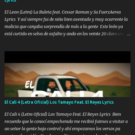
las risas las que me miran hay gente corriente no quieren ve...
El Leon (Letra) La Ruleta feat. Cessar Roman y Su FuerzAerea
Lyrics Y así siempre fui de niño bien aventado y muy ocurrente la
malicia que cargaba sorprendía de más a la gente Este león ya
está curtido en selva de asfalto y ando en los veinte 20 claro son
mis años Leon mi clave por si hay pendiente Tranquilo me la
navego ando en lo mío sin ni un pendiente si hay problemas lo
arreglamos padrino yo brincó en caliente Y No me paran aquí hay
pa más pues hay charola les voy a dar hasta topar pues no hay de
otra Música Surcando bien mi camino voy por mi línea no veo a
los lados aquel que no corre vuela no se me duerm voy chicoteado
Ya pasé varias hazañas ya tienen rato que me agarran el colmillo
de este León los estatales no sé esperaron Al tiro esta la PrimiZa
también la nueve que cargo al lado doy la mano al que su amigo y
El Cali 4 (Letra Oficial) Los Tamayo Feat. El Reyes Lyrics
al traicionero damos pa abajo Y No me paran aquí hay pa más
pues hay charola les voy a dar hasta topar pues no hay de otra...
El Cali 4 (Letra Oficial) Los Tamayo Feat. El Reyes Lyrics Bien
recuerdo que lo conocí empecherado me recibió fuimos a visitar a
un señor la gente bajo control y ahí empezamos los versos pa