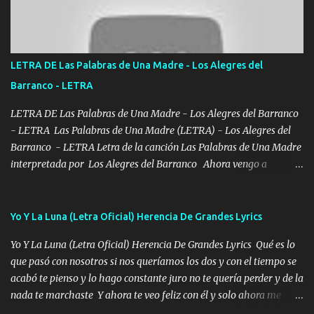
Bellas Artes me ve en las blancas ya hace falta mi APA FLACO
verde se le extraña pa que sepan Aquí Pura GENTE DE LA RANA 🐸
POR CLAVE ES EL CALI 4 EN LA CIUDAD TIJUANA Música Al
tirante andamos mi carnal atento a cualquier necesidad no porque
LETRA DE Las Palabras de Una Madre - Los Alegres del
se ve limpio el camino nos confiamos al andar y nunca con la
Barranco - LETRA
misma piedra me vuelvo a tropezar Cuando ando de enamorado
en corto me tiró a per...
LETRA DE Las Palabras de Una Madre - Los Alegres del Barranco
- LETRA Las Palabras de Una Madre (LETRA) - Los Alegres del
Barranco - LETRA Letra de la canción Las Palabras de Una Madre
interpretada por Los Alegres del Barranco Ahora vengo a
visitarte, a tu txumba a saludarte, se que del cielo me vez y desde
halla has de cuidarme, son palabras de una madre, que lleva en el
viento a su hijo y aunque ahora ya este con Dios el destino así lo
Yo Y La Luna (Letra Oficial) Herencia De Grandes Lyrics
quiso, él tiempo sigue pasando y nunca te olvidaremos, aquí
Yo Y La Luna (Letra Oficial) Herencia De Grandes Lyrics Qué es lo
seguiré esperando hasta volvernos a vernos El recuerdo que yo
que pasó con nosotros si nos queríamos los dos y con el tiempo se
tengo de mi mente no se va, en mi corazón me llevo lo mismo que
acabó te pienso y lo hago constante juro no te quería perder y de la
tu papá, a veces me pongo triste porque no puedo mirarte, mas se
nada te marchaste Y ahora te veo feliz con él y solo ahora me
que tu me escuchas porque tu eres mi gran ángel, El desespero me
quedé yo y la luna cantamos y por ti nos embriagamos' Quién