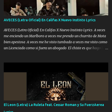
cantamos y por ti nos embriagamos Quién sabe qué será de mí si
contigo fui muy feliz a lo mejor no lloró pero muy en el fondo te
adoro
AVECES (Letra Oficial) En Califas X Nuevo Instinto Lyrics
AVECES (Letra Oficial) En Califas X Nuevo Instinto Lyrics A veces
me enciendo un Marlboro a veces me prendo un churrito de Mota
bien apestosa A veces me he visto tumbado a veces me visto como
un Licenciado como si fuera un abogado El chiste es que hago lo
que quiero pues así soy me mandó yo tengo el control a todos yo
les paro el dedo soy hocicon un malcriado un malandrón Que Les
importa no saben nada falsas las risas las que me miran hay gente
corriente no quieren verte subir de level trucha mis plebes Música
A veces me pongo un sombrero a veces me ven la cachucha de lado
con la mirada siempre en alto A veces me fajó una super o a veces
me fajó una Glock siempre armado todas las generaciones yo
traigo El chiste es que hago lo que quiero pues así soy me mandó
yo tengo el control a todos yo les paro el dedo soy hocicon un
El Leon (Letra) La Ruleta feat. Cessar Roman y Su FuerzAerea
malcriado un malandrón Que Les importa no saben nada falsas
Lyrics