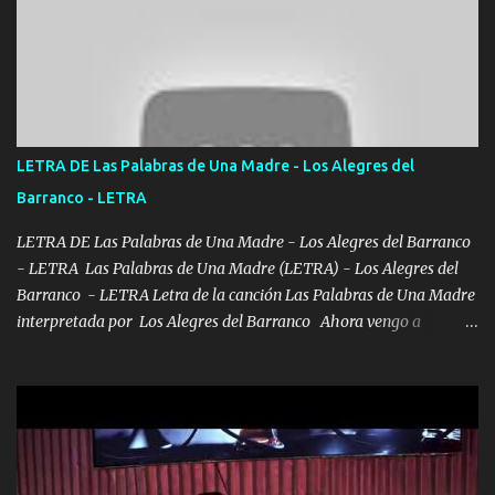
ni tampoco las mujeres porque es platica de grandes por eso hay
que estar alegres doy las instrucciones para atender los deberes
Música Si es que salta algún problema de confianza tengo gente
ahí está el Hombre Cuarenta y también Pariente 7 arreglan
cualquier problema no más es cuestión que ordené NOS HACE
FALTA UN HERMANO DE CLAVE ERA EL 24 SIEMPRE FUE UN
LETRA DE Las Palabras de Una Madre - Los Alegres del
HOMBRE VALIENTE POR ALGO M'URIÓ PELEAND0 SIEMPRE
Barranco - LETRA
VIO POR LA FAMILIA PARA QUE SIGA EL LEGADO Es el DOS de
los HERMANOS un cerebro inteligente y com...
LETRA DE Las Palabras de Una Madre - Los Alegres del Barranco
- LETRA Las Palabras de Una Madre (LETRA) - Los Alegres del
Barranco - LETRA Letra de la canción Las Palabras de Una Madre
interpretada por Los Alegres del Barranco Ahora vengo a
visitarte, a tu txumba a saludarte, se que del cielo me vez y desde
halla has de cuidarme, son palabras de una madre, que lleva en el
viento a su hijo y aunque ahora ya este con Dios el destino así lo
quiso, él tiempo sigue pasando y nunca te olvidaremos, aquí
seguiré esperando hasta volvernos a vernos El recuerdo que yo
tengo de mi mente no se va, en mi corazón me llevo lo mismo que