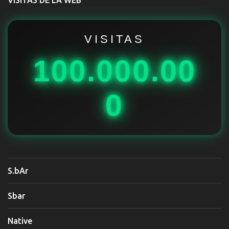
a
r
i
VISITAS
o
100.000.00
s
0
S.bAr
Sbar
Native