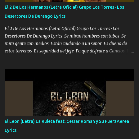
escribiendo y la otra me va a llamar Quiere que vaya a verla y que
El 2 De Los Hermanos (Letra Oficial) Grupo Los Torres · Los
la invite a cenar Otras más me están pidiendo que las saque a
Desertores De Durango Lyrics
bailar Pero es que tengo un par de conciertos más que llenar Se
mueven solo por el interés P...
El 2 De Los Hermanos (Letra Oficial) Grupo Los Torres · Los
Desertores De Durango Lyrics Se miran hombres con tubos Se
mira gente con medios Están cuidando a un señor Es dueño de
estos terrenos Es seguridad del jefe Pa que disfrute a Canelos Es
el DOS de los HERMANOS un cerebro 🧠 inteligente junto con su
hermano el TRES blindado el Estado tiene andan ESPERANDO al
UNO QUE PRONTO ESTARÁ PRESENTE Que no falten las bucanas
ni tampoco las mujeres porque es platica de grandes por eso hay
que estar alegres doy las instrucciones para atender los deberes
Música Si es que salta algún problema de confianza tengo gente
ahí está el Hombre Cuarenta y también Pariente 7 arreglan
cualquier problema no más es cuestión que ordené NOS HACE
FALTA UN HERMANO DE CLAVE ERA EL 24 SIEMPRE FUE UN
El Leon (Letra) La Ruleta feat. Cessar Roman y Su FuerzAerea
HOMBRE VALIENTE POR ALGO M'URIÓ PELEAND0 SIEMPRE
Lyrics
VIO POR LA FAMILIA PARA QUE SIGA EL LEGADO Es el DOS de