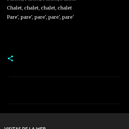
Chalet, chalet, chalet, chalet
Pare', pare', pare', pare', pare'
C
o
m
e
n
t
VISITAS DE LA WEB