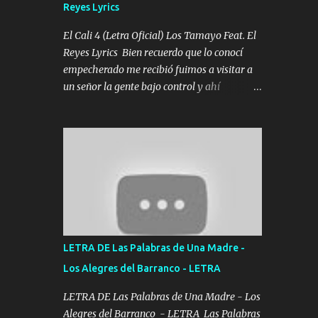
Reyes Lyrics
Tomense un buen trago Y así es como
empezamos los versos que voy cantando
El Cali 4 (Letra Oficial) Los Tamayo Feat. El
(Music) A vido alta y bajas La carreta se
Reyes Lyrics Bien recuerdo que lo conocí
atora Pero nunca le aflojamos Ya me han
empecherado me recibió fuimos a visitar a
pasado cosas Y aunque ustedes no sepan
un señor la gente bajo control y ahí
Pero la vida es muy corta Hay que echarle
empezamos los versos pa anotar el corridón
chingazos Y seguir trabajando porque nada
Y en la escuelita con mi carnal y a Cuervito
es...
mandó a saludar la bergacera del Alamar
pensó no llegó al final y aquí se cumplen las
reglas no secuestr0 no r0bar De La C giró la
orden nos comanda el doble P bien firmes
con Alto PRIETO y la camisa es color Verde y
peleam0s la Bandera por todita a la ciudad
con los drones patrullando la Frontera De
LETRA DE Las Palabras de Una Madre -
Tijuana Bulevares Bellas Artes me ve en las
Los Alegres del Barranco - LETRA
blancas ya hace falta mi APA FLACO verde
se le extraña pa que sepan Aquí Pura GENTE
LETRA DE Las Palabras de Una Madre - Los
DE LA RANA 🐸 POR CLAVE ES EL CALI 4
Alegres del Barranco - LETRA Las Palabras