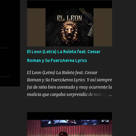
conciertos más que llenar Se mueven solo
Es el DOS de los HERMANOS un cerebro 🧠
por el interés P...
inteligente junto con su hermano el TRES
blindado el Estado tiene andan ESPERANDO
al UNO QUE PRONTO ESTARÁ PRESENTE
Que no falten las bucanas ni tampoco las
mujeres porque es platica de grandes por eso
hay que estar alegres doy las instrucciones
El Leon (Letra) La Ruleta feat. Cessar
para atender los deberes Música Si es que
Roman y Su FuerzAerea Lyrics
salta algún problema de confianza tengo
gente ahí está el Hombre Cuarenta y
El Leon (Letra) La Ruleta feat. Cessar
también Pariente 7 arreglan cualquier
Roman y Su FuerzAerea Lyrics Y así siempre
problema no más es cuestión que ordené
fui de niño bien aventado y muy ocurrente la
NOS HACE FALTA UN HERMANO DE CLAVE
malicia que cargaba sorprendía de más a la
ERA EL 24 SIEMPRE FUE UN HOMBRE
gente Este león ya está curtido en selva de
VALIENTE POR ALGO M'URIÓ PELEAND0
asfalto y ando en los veinte 20 claro son mis
SIEMPRE VIO POR LA FAMILIA PARA QUE
años Leon mi clave por si hay pendiente
SIGA EL LEGADO Es el DOS de los
Tranquilo me la navego ando en lo mío sin
HERMANOS un cerebro inteligente y com...
ni un pendiente si hay problemas lo