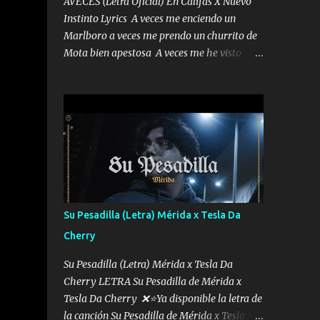
AVECES (Letra Oficial) En Califas X Nuevo
Instinto Lyrics A veces me enciendo un
Marlboro a veces me prendo un churrito de
Mota bien apestosa A veces me he visto
tumbado a veces me visto como un
Licenciado como si fuera un abogado El
chiste es que hago lo que quiero pues así soy
me mandó yo tengo el control a todos yo les
paro el dedo soy hocicon un malcriado un
malandrón Que Les importa no saben nada
falsas las risas las que me miran hay gente
corriente no quieren verte subir de level
trucha mis plebes Música A veces me pongo
Su Pesadilla (Letra) Mérida x Tesla Da
un sombrero a veces me ven la cachucha de
Cherry
lado con la mirada siempre en alto A veces
me fajó una super o a veces me fajó una
Su Pesadilla (Letra) Mérida x Tesla Da
Glock siempre armado todas las
Cherry LETRA Su Pesadilla de Mérida x
generaciones yo traigo El chiste es que hago
Tesla Da Cherry ❌⭐Ya disponible la letra de
lo que quiero pues así soy me mandó yo
la canción Su Pesadilla de Mérida x Tesla Da