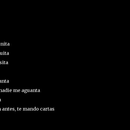
onita
uita
sita
anta
nadie me aguanta
a
 antes, te mando cartas