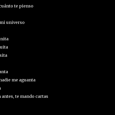
 cuánto te pienso
 mi universo
onita
uita
sita
anta
nadie me aguanta
a
 antes, te mando cartas