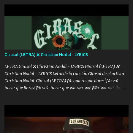
con la gente Dices "Latino Gang" pero pisas a to'a tu gente Pa’ dar
mensajes, m'ijo, hay quе ser coherentеs Si tú no eres artista, al
menos se prudente Hoy me sabe a mierda, traigo un Balvin en los
dientes Por falta de empatía le toca ser resiliente ¿Acaso eres
consciente de los followers que mueves? Parcerito, abre los ojos y
ve el poder que tienes Otro chiste malo son los nombres de tus
álbum's "José, vibras colores con la energía del diablo " ¿Si ...
Girasol (LETRA) ❌ Christian Nodal - LYRICS
LETRA Girasol ❌ Christian Nodal - LYRICS Girasol (LETRA) ❌
Christian Nodal - LYRICS Letra de la canción Girasol de el artista
Christian Nodal Girasol (LETRA) ¡Yo quiero que llores! ¡Yo vo'a
hacer que llores! ¡Yo vo’a hacer que wa-wa-wa! ¡Wa-wa-wa, llores!
Hoy me levanté bromista y me tienes que aguantar No quiero
bromear contigo, de ti quiero bromear Tú eres un chiste, cabrón,
cada que intentas cantar Cada que intentas rapear, cada que
intentas rimar Pobre payaso que usa a todo el mundo pa' conectar
con la gente Dices "Latino Gang" pero pisas a to'a tu gente Pa’ dar
mensajes, m'ijo, hay quе ser coherentеs Si tú no eres artista, al