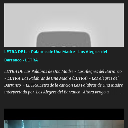
ponía contenta con un par de rosas Y aunque pasen cien años cien
años solo pienso en ti mami no me crees se que no me crees
Música Amar me duele estoy rodeado de mujeres pero solo
quieren billetes y yo que solo ocupo verte Recuerdo echábamos
pasión en la troca tus labios besándome yo quitándote la ropa no
quiero que sea nunca con otra yo quiero llevarte a la Luna y si
quieres en ese momento te pido que seas mi esposa Chingada
madre no quiero dejar de tenerte no ayuda la p'uta loquera y al
LETRA DE Las Palabras de Una Madre - Los Alegres del
chile quisiera ser menos de ti dependiente la pinche tristeza me
Barranco - LETRA
encierra princesa tu sabes que nunca saldras de mi mente Ella era
la peligro...
LETRA DE Las Palabras de Una Madre - Los Alegres del Barranco
- LETRA Las Palabras de Una Madre (LETRA) - Los Alegres del
Barranco - LETRA Letra de la canción Las Palabras de Una Madre
interpretada por Los Alegres del Barranco Ahora vengo a
visitarte, a tu txumba a saludarte, se que del cielo me vez y desde
halla has de cuidarme, son palabras de una madre, que lleva en el
viento a su hijo y aunque ahora ya este con Dios el destino así lo
quiso, él tiempo sigue pasando y nunca te olvidaremos, aquí
seguiré esperando hasta volvernos a vernos El recuerdo que yo