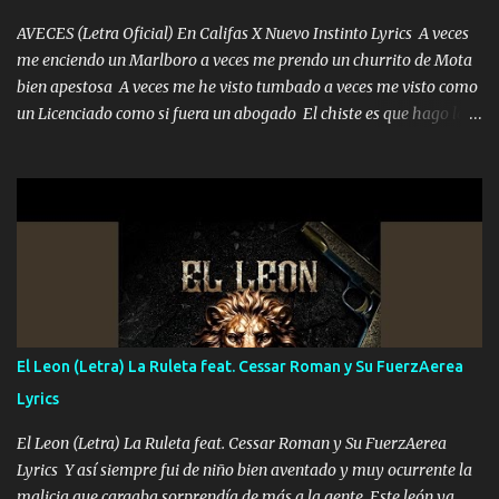
AVECES (Letra Oficial) En Califas X Nuevo Instinto Lyrics A veces
me enciendo un Marlboro a veces me prendo un churrito de Mota
bien apestosa A veces me he visto tumbado a veces me visto como
un Licenciado como si fuera un abogado El chiste es que hago lo
que quiero pues así soy me mandó yo tengo el control a todos yo
les paro el dedo soy hocicon un malcriado un malandrón Que Les
importa no saben nada falsas las risas las que me miran hay gente
corriente no quieren verte subir de level trucha mis plebes Música
A veces me pongo un sombrero a veces me ven la cachucha de lado
con la mirada siempre en alto A veces me fajó una super o a veces
me fajó una Glock siempre armado todas las generaciones yo
traigo El chiste es que hago lo que quiero pues así soy me mandó
yo tengo el control a todos yo les paro el dedo soy hocicon un
El Leon (Letra) La Ruleta feat. Cessar Roman y Su FuerzAerea
malcriado un malandrón Que Les importa no saben nada falsas
Lyrics
las risas las que me miran hay gente corriente no quieren ve...
El Leon (Letra) La Ruleta feat. Cessar Roman y Su FuerzAerea
Lyrics Y así siempre fui de niño bien aventado y muy ocurrente la
malicia que cargaba sorprendía de más a la gente Este león ya