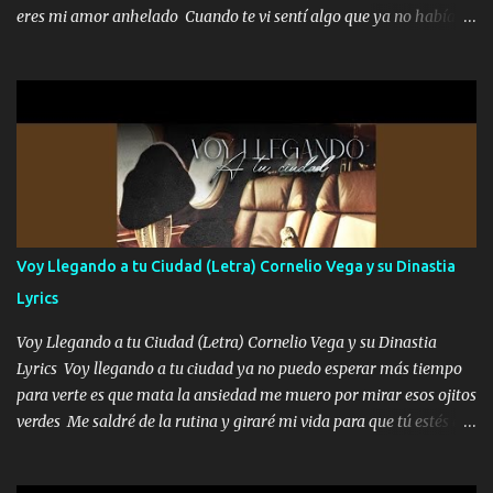
responsable hay rateros envidiosos que no falten mi dios es grande
eres mi amor anhelado Cuando te vi sentí algo que ya no había
me cuida de las maldades Pa el equipo aquí le mando un abrazo
aquí quise elegir por mí y me decidí por ti Y ya borracho me
que conmigo aquí tiene mi respaldo...
parqueo por tu ventana para llevarte las canciones que te encantan
pa enamorarte las flores no son tan caras pero llevan todo el
cariño de mi alma Que pa febrero vendré frente a ti con mis
preguntas y digas que sí hacernos novios y verte feliz y muy
contenta como yo por ti Música Pregúntame qué es lo que me
enamora pa describirte unas cuantas horas también pregunta que
quiero contigo que seas dichosa al estar conmigo Y ya borracho
contéstame la llamada pa dedicarte unas bonitas palabras así
Voy Llegando a tu Ciudad (Letra) Cornelio Vega y su Dinastia
borracho me animo a decirte todo y puedo describirlo mucho que
Lyrics
me encantes Decirte que me siento muy feliz y emocionado por
tenerte aquí espero que quiera...
Voy Llegando a tu Ciudad (Letra) Cornelio Vega y su Dinastia
Lyrics Voy llegando a tu ciudad ya no puedo esperar más tiempo
para verte es que mata la ansiedad me muero por mirar esos ojitos
verdes Me saldré de la rutina y giraré mi vida para que tú estés en
ella como debe ser Yo sé que eres conocida que varios te tiran pero
no merecen y dile ya a tus amigas que no te presenten con más