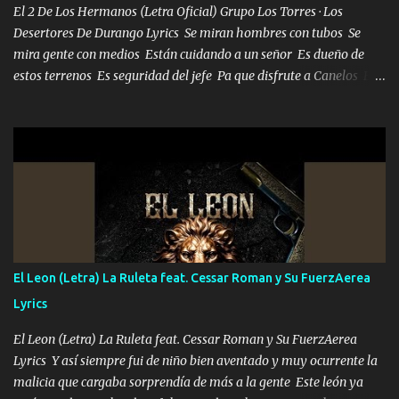
El 2 De Los Hermanos (Letra Oficial) Grupo Los Torres · Los
Desertores De Durango Lyrics Se miran hombres con tubos Se
mira gente con medios Están cuidando a un señor Es dueño de
estos terrenos Es seguridad del jefe Pa que disfrute a Canelos Es
el DOS de los HERMANOS un cerebro 🧠 inteligente junto con su
hermano el TRES blindado el Estado tiene andan ESPERANDO al
UNO QUE PRONTO ESTARÁ PRESENTE Que no falten las bucanas
ni tampoco las mujeres porque es platica de grandes por eso hay
que estar alegres doy las instrucciones para atender los deberes
Música Si es que salta algún problema de confianza tengo gente
ahí está el Hombre Cuarenta y también Pariente 7 arreglan
cualquier problema no más es cuestión que ordené NOS HACE
FALTA UN HERMANO DE CLAVE ERA EL 24 SIEMPRE FUE UN
El Leon (Letra) La Ruleta feat. Cessar Roman y Su FuerzAerea
HOMBRE VALIENTE POR ALGO M'URIÓ PELEAND0 SIEMPRE
Lyrics
VIO POR LA FAMILIA PARA QUE SIGA EL LEGADO Es el DOS de
los HERMANOS un cerebro inteligente y com...
El Leon (Letra) La Ruleta feat. Cessar Roman y Su FuerzAerea
Lyrics Y así siempre fui de niño bien aventado y muy ocurrente la
malicia que cargaba sorprendía de más a la gente Este león ya