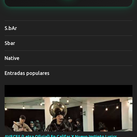
S.bAr
Sbar
Native
Entradas populares
AVECES (Letra Oficial) En Califas X Nuevo Instinto Lyrics