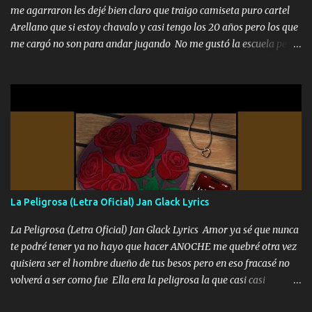
me agarraron les dejé bien claro que traigo camiseta puro cartel
Arellano que si estoy chavalo y casi tengo los 20 años pero los que
me cargó no son para andar jugando No me gustó la escuela pero
las libretas para el otro lado las fuimos mandando Ya nos
difamaron y nos han tachado sigue la vieja guardia y sigue bien
firme el legado que si como me llamó varios ya se han preguntado
Yo Soy El De Las Pacas Sobrino Del Brazo Armad0 Con mi Glock
fajado y mi R terciado me van a ver allá por TJ para un licenciado
mando un abrazo andamos al cien Choritas también Música
Ando en la colonia bien acelerado traigo un M2 que nunca me ha
fallado para mi compadre mandó un fuerte abrazo también al
Especial sabe que lo apreciamos En los mejores antros me verán
La Peligrosa (Letra Oficial) Jan Glack Lyrics
tomando con mujeres hermosas y botellas destapando siempre
bien cuidado bien atrabancado y a los que me conocen ya saben de
La Peligrosa (Letra Oficial) Jan Glack Lyrics Amor ya sé que nunca
lo que hablo Entre lob...
te podré tener ya no hayo que hacer ANOCHE me quebré otra vez
quisiera ser el hombre dueño de tus besos pero en eso fracasé no
volverá a ser como fue Ella era la peligrosa la que casi casi
convertí en mi esposa la que no importaba si llegaba tarde se