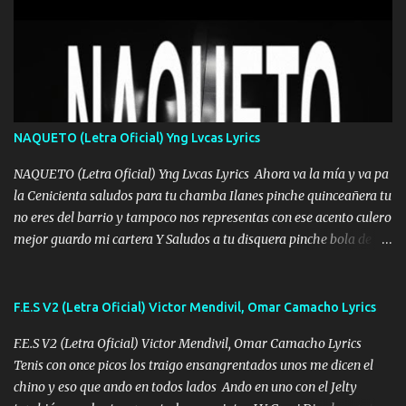
Mesa será Compartida con los que Estuvieron Cuando estuve Solo.
❌ www.elnorteduro.com ❌ Yo No limito los Sueños , si no existe
Uno pues Hallamos Modos , Si me caigo me Levanto, Aprendo Del
Error Y me sacudo El Lodo ❌ www.elnorteduro.com ❌ El Dinero
No me falta Pero Tampoco me Estorba , Por Eso Manejo Todo
Bien Regido Por mis Normas . Aquí no Se Sufre de Ego vengo Desde
NAQUETO (Letra Oficial) Yng Lvcas Lyrics
Abajo y me costó subir Fue Con Trabajo Y Esfuerzo, Nada es
Regalado Me Super Invertir A Mí lado Una Princesa que A pesar de
NAQUETO (Letra Oficial) Yng Lvcas Lyrics Ahora va la mía y va pa
Todo Siempre a estado ahí . Hecho pa...
la Cenicienta saludos para tu chamba Ilanes pinche quinceañera tu
no eres del barrio y tampoco nos representas con ese acento culero
mejor guardo mi cartera Y Saludos a tu disquera pinche bola de
corrientes de Candela no trae nada y de música mucho menos te
robaron en tu casa y a tus padres como perros los traían
amarrados y tu escondido entre el miedo Que el chacal mas caro
F.E.S V2 (Letra Oficial) Victor Mendivil, Omar Camacho Lyrics
eso solo lo dices tú por ahí me llegó el rumor que eso viene de
F.E.S V2 (Letra Oficial) Victor Mendivil, Omar Camacho Lyrics
timbo tú tu ropa y tus joyas están iguales a ti todas nacas todas
Tenis con once picos los traigo ensangrentados unos me dicen el
chafas baratas como TAfi Y un trofeo para Jiménez por dejarse
chino y eso que ando en todos lados Ando en uno con el Jelty
embarazar aunque aquí huele algo raro y es que tu no estas jamas