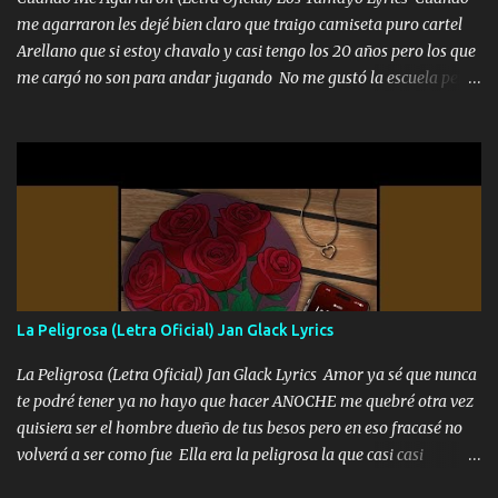
me agarraron les dejé bien claro que traigo camiseta puro cartel
Arellano que si estoy chavalo y casi tengo los 20 años pero los que
me cargó no son para andar jugando No me gustó la escuela pero
las libretas para el otro lado las fuimos mandando Ya nos
difamaron y nos han tachado sigue la vieja guardia y sigue bien
firme el legado que si como me llamó varios ya se han preguntado
Yo Soy El De Las Pacas Sobrino Del Brazo Armad0 Con mi Glock
fajado y mi R terciado me van a ver allá por TJ para un licenciado
mando un abrazo andamos al cien Choritas también Música
Ando en la colonia bien acelerado traigo un M2 que nunca me ha
fallado para mi compadre mandó un fuerte abrazo también al
Especial sabe que lo apreciamos En los mejores antros me verán
La Peligrosa (Letra Oficial) Jan Glack Lyrics
tomando con mujeres hermosas y botellas destapando siempre
bien cuidado bien atrabancado y a los que me conocen ya saben de
La Peligrosa (Letra Oficial) Jan Glack Lyrics Amor ya sé que nunca
lo que hablo Entre lob...
te podré tener ya no hayo que hacer ANOCHE me quebré otra vez
quisiera ser el hombre dueño de tus besos pero en eso fracasé no
volverá a ser como fue Ella era la peligrosa la que casi casi
convertí en mi esposa la que no importaba si llegaba tarde se