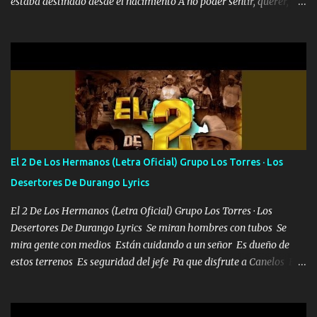
estaba destinado desde el nacimiento A no poder sentir, querer,
confiar y amar Soñaba con llegar a ser como uno más del resto
Pero aunque lo intentara nunca iba a cambiar Y no estaba viendo
Que al frente tenía la respuesta Ahora ya lo entiendo Pero habrán
algunas que no lo entiendan Porque ahora soy su pesadilla, lo sé
Soy yo la octava maravilla, no lo niegues Tengo de rodillas a otras
cien Y por más que quieran no me detienen Soy yo la mente que
más brilla, lo ves Pa' mi la vida es tan sencilla No lo entenderías en
tu vida, y está bien Porque lo que tengo nadie lo tiene Una me está
escribiendo y la otra me va a llamar Quiere que vaya a verla y que
El 2 De Los Hermanos (Letra Oficial) Grupo Los Torres · Los
la invite a cenar Otras más me están pidiendo que las saque a
Desertores De Durango Lyrics
bailar Pero es que tengo un par de conciertos más que llenar Se
mueven solo por el interés P...
El 2 De Los Hermanos (Letra Oficial) Grupo Los Torres · Los
Desertores De Durango Lyrics Se miran hombres con tubos Se
mira gente con medios Están cuidando a un señor Es dueño de
estos terrenos Es seguridad del jefe Pa que disfrute a Canelos Es
el DOS de los HERMANOS un cerebro 🧠 inteligente junto con su
hermano el TRES blindado el Estado tiene andan ESPERANDO al
UNO QUE PRONTO ESTARÁ PRESENTE Que no falten las bucanas