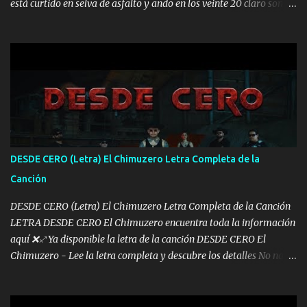
está curtido en selva de asfalto y ando en los veinte 20 claro son
mis años Leon mi clave por si hay pendiente Tranquilo me la
navego ando en lo mío sin ni un pendiente si hay problemas lo
arreglamos padrino yo brincó en caliente Y No me paran aquí hay
pa más pues hay charola les voy a dar hasta topar pues no hay de
otra Música Surcando bien mi camino voy por mi línea no veo a
los lados aquel que no corre vuela no se me duerm voy chicoteado
Ya pasé varias hazañas ya tienen rato que me agarran el colmillo
de este León los estatales no sé esperaron Al tiro esta la PrimiZa
también la nueve que cargo al lado doy la mano al que su amigo y
DESDE CERO (Letra) El Chimuzero Letra Completa de la
al traicionero damos pa abajo Y No me paran aquí hay pa más
Canción
pues hay charola les voy a dar hasta topar pues no hay de otra...
DESDE CERO (Letra) El Chimuzero Letra Completa de la Canción
LETRA DESDE CERO El Chimuzero encuentra toda la información
aquí ❌♐ Ya disponible la letra de la canción DESDE CERO El
Chimuzero - Lee la letra completa y descubre los detalles No nací
en cuna de oro , Pero Andamos Firmes Buscando el Billete. Cómo
Vengo desde Cero Se que Solo Plata. No es lo Suficiente, Soy De
muy Pocos amigos los que están conmigo las Gracias por todo , Mi