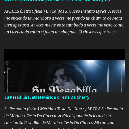
AVECES (Letra Oficial) En Califas X Nuevo Instinto Lyrics A veces
me enciendo un Marlboro a veces me prendo un churrito de Mota
bien apestosa A veces me he visto tumbado a veces me visto como
un Licenciado como si fuera un abogado El chiste es que hago lo
que quiero pues así soy me mandó yo tengo el control a todos yo
les paro el dedo soy hocicon un malcriado un malandrón Que Les
importa no saben nada falsas las risas las que me miran hay gente
corriente no quieren verte subir de level trucha mis plebes Música
A veces me pongo un sombrero a veces me ven la cachucha de lado
con la mirada siempre en alto A veces me fajó una super o a veces
me fajó una Glock siempre armado todas las generaciones yo
traigo El chiste es que hago lo que quiero pues así soy me mandó
yo tengo el control a todos yo les paro el dedo soy hocicon un
Su Pesadilla (Letra) Mérida x Tesla Da Cherry
malcriado un malandrón Que Les importa no saben nada falsas
las risas las que me miran hay gente corriente no quieren ve...
Su Pesadilla (Letra) Mérida x Tesla Da Cherry LETRA Su Pesadilla
de Mérida x Tesla Da Cherry ❌⭐Ya disponible la letra de la
canción Su Pesadilla de Mérida x Tesla Da Cherry Mi corazón