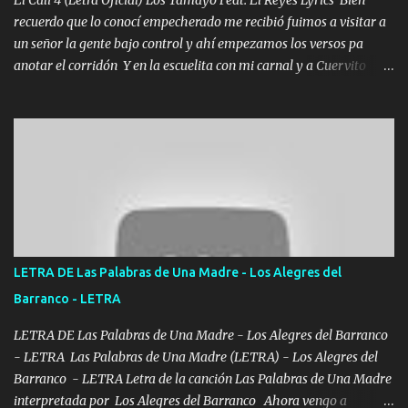
recuerdo que lo conocí empecherado me recibió fuimos a visitar a
un señor la gente bajo control y ahí empezamos los versos pa
anotar el corridón Y en la escuelita con mi carnal y a Cuervito
mandó a saludar la bergacera del Alamar pensó no llegó al final y
aquí se cumplen las reglas no secuestr0 no r0bar De La C giró la
orden nos comanda el doble P bien firmes con Alto PRIETO y la
camisa es color Verde y peleam0s la Bandera por todita a la ciudad
con los drones patrullando la Frontera De Tijuana Bulevares
Bellas Artes me ve en las blancas ya hace falta mi APA FLACO
verde se le extraña pa que sepan Aquí Pura GENTE DE LA RANA 🐸
POR CLAVE ES EL CALI 4 EN LA CIUDAD TIJUANA Música Al
tirante andamos mi carnal atento a cualquier necesidad no porque
LETRA DE Las Palabras de Una Madre - Los Alegres del
se ve limpio el camino nos confiamos al andar y nunca con la
Barranco - LETRA
misma piedra me vuelvo a tropezar Cuando ando de enamorado
en corto me tiró a per...
LETRA DE Las Palabras de Una Madre - Los Alegres del Barranco
- LETRA Las Palabras de Una Madre (LETRA) - Los Alegres del
Barranco - LETRA Letra de la canción Las Palabras de Una Madre
interpretada por Los Alegres del Barranco Ahora vengo a