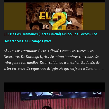
camisa es color Verde y peleam0s la Bandera por todita a la ciudad
con los drones patrullando la Frontera De Tijuana Bulevares
Bellas Artes me ve en las blancas ya hace falta mi APA FLACO
verde se le extraña pa que sepan Aquí Pura GENTE DE LA RANA 🐸
POR CLAVE ES EL CALI 4 EN LA CIUDAD TIJUANA Música Al
tirante andamos mi carnal atento a cualquier necesidad no porque
El 2 De Los Hermanos (Letra Oficial) Grupo Los Torres · Los
se ve limpio el camino nos confiamos al andar y nunca con la
Desertores De Durango Lyrics
misma piedra me vuelvo a tropezar Cuando ando de enamorado
en corto me tiró a per...
El 2 De Los Hermanos (Letra Oficial) Grupo Los Torres · Los
Desertores De Durango Lyrics Se miran hombres con tubos Se
mira gente con medios Están cuidando a un señor Es dueño de
estos terrenos Es seguridad del jefe Pa que disfrute a Canelos Es
el DOS de los HERMANOS un cerebro 🧠 inteligente junto con su
hermano el TRES blindado el Estado tiene andan ESPERANDO al
UNO QUE PRONTO ESTARÁ PRESENTE Que no falten las bucanas
ni tampoco las mujeres porque es platica de grandes por eso hay
que estar alegres doy las instrucciones para atender los deberes
Música Si es que salta algún problema de confianza tengo gente