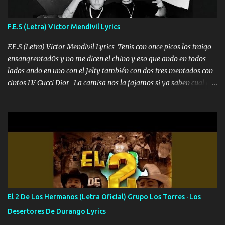
traigo El chiste es que hago lo que quiero pues así soy me mandó
yo tengo el control a todos yo les paro el dedo soy hocicon un
F.E.S (Letra) Victor Mendivil Lyrics
malcriado un malandrón Que Les importa no saben nada falsas
las risas las que me miran hay gente corriente no quieren ve...
F.E.S (Letra) Victor Mendivil Lyrics Tenis con once picos los traigo
ensangrentad0s y no me dicen el chino y eso que ando en todos
lados ando en uno con el Jelty también con dos tres mentados con
cintos LV Gucci Dior La camisa nos la fajamos si ya saben cual es
tanto suena que ya le ardió a tres la trone con el cable en inglés la
camisa no me quito arriba la F.E.S Los caballos de TRX marcan
702 mo cuenta de banco no cuadra con que yo use bots rompiendo
estándares 110 mil records de pistas no me falta mucho para
verme en las revistas Ya pasé Italia Japón Madrid Milán y también
Francia ropa de 100.000 bolas Louis vuitton es mi fragancia
repleta de presidentes la bolsa estoy en mi pic si no se han dado
cuenta chequeen gráficas del kitch
El 2 De Los Hermanos (Letra Oficial) Grupo Los Torres · Los
Desertores De Durango Lyrics