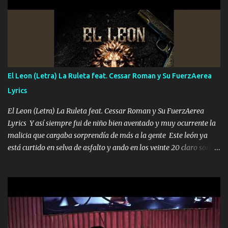
ni tampoco las mujeres porque es platica de grandes por eso hay
que estar alegres doy las instrucciones para atender los deberes
Música Si es que salta algún problema de confianza tengo gente
ahí está el Hombre Cuarenta y también Pariente 7 arreglan
cualquier problema no más es cuestión que ordené NOS HACE
FALTA UN HERMANO DE CLAVE ERA EL 24 SIEMPRE FUE UN
El Leon (Letra) La Ruleta feat. Cessar Roman y Su FuerzAerea
HOMBRE VALIENTE POR ALGO M'URIÓ PELEAND0 SIEMPRE
Lyrics
VIO POR LA FAMILIA PARA QUE SIGA EL LEGADO Es el DOS de
los HERMANOS un cerebro inteligente y com...
El Leon (Letra) La Ruleta feat. Cessar Roman y Su FuerzAerea
Lyrics Y así siempre fui de niño bien aventado y muy ocurrente la
malicia que cargaba sorprendía de más a la gente Este león ya
está curtido en selva de asfalto y ando en los veinte 20 claro son
mis años Leon mi clave por si hay pendiente Tranquilo me la
navego ando en lo mío sin ni un pendiente si hay problemas lo
arreglamos padrino yo brincó en caliente Y No me paran aquí hay
pa más pues hay charola les voy a dar hasta topar pues no hay de
otra Música Surcando bien mi camino voy por mi línea no veo a
los lados aquel que no corre vuela no se me duerm voy chicoteado