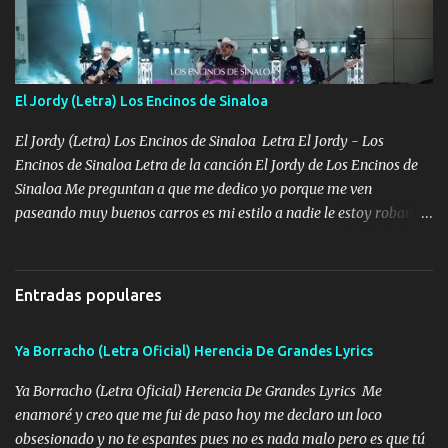
tengo de mi mente no se va, en mi corazón me llevo lo mismo que
tu papá, a veces me pongo triste porque no puedo mirarte, mas se
que tu me escuchas porque tu eres mi gran ángel, El desespero me
llega para reunirme contigo, tu iluminas mi sendero por siempre
El Jordy (Letra) Los Encinos de Sinaloa
serás mi niño, del amor que yo te tengo es co...
El Jordy (Letra) Los Encinos de Sinaloa Letra El Jordy - Los
Encinos de Sinaloa Letra de la canción El Jordy de Los Encinos de
Sinaloa Me preguntan a que me dedico yo porque me ven
paseando muy buenos carros es mi estilo a nadie le estoy robando
discretamente cumplo yo bien mi trabajo De Tijuana a los rumbos
de L.A de muy joven me vine para el otro lado a los dieciséis me
miraban trabajando la escuela dejé el dinero estaba escaso Mi
Entradas populares
familia que nunca les falte nada es la gran razón que a diario me
refo el cuero mientras viva nunca les faltará nada mis dos hijos y
Ya Borracho (Letra Oficial) Herencia De Grandes Lyrics
mi esposa no se ra'ja Música Me rodearon y la puerta me
tumbaron prisionero en caliente me llevaron me achacaba cargos
Ya Borracho (Letra Oficial) Herencia De Grandes Lyrics Me
que estaban muy raros me gritaba a donde tienes el clavo Yo me
enamoré y creo que me fui de paso hoy me declaro un loco
enfiesto me gusta vivir en grande más me cuido me gusta ser
obsesionado y no te espantes pues no es nada malo pero es que tú