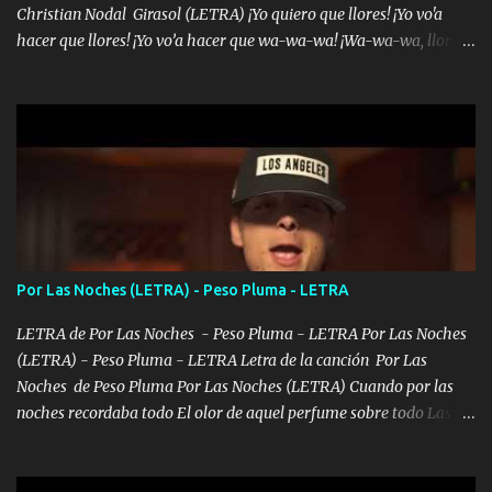
Christian Nodal Girasol (LETRA) ¡Yo quiero que llores! ¡Yo vo'a
hacer que llores! ¡Yo vo’a hacer que wa-wa-wa! ¡Wa-wa-wa, llores!
Hoy me levanté bromista y me tienes que aguantar No quiero
bromear contigo, de ti quiero bromear Tú eres un chiste, cabrón,
cada que intentas cantar Cada que intentas rapear, cada que
intentas rimar Pobre payaso que usa a todo el mundo pa' conectar
con la gente Dices "Latino Gang" pero pisas a to'a tu gente Pa’ dar
mensajes, m'ijo, hay quе ser coherentеs Si tú no eres artista, al
menos se prudente Hoy me sabe a mierda, traigo un Balvin en los
dientes Por falta de empatía le toca ser resiliente ¿Acaso eres
consciente de los followers que mueves? Parcerito, abre los ojos y
Por Las Noches (LETRA) - Peso Pluma - LETRA
ve el poder que tienes Otro chiste malo son los nombres de tus
álbum's "José, vibras colores con la energía del diablo " ¿Si ...
LETRA de Por Las Noches - Peso Pluma - LETRA Por Las Noches
(LETRA) - Peso Pluma - LETRA Letra de la canción Por Las
Noches de Peso Pluma Por Las Noches (LETRA) Cuando por las
noches recordaba todo El olor de aquel perfume sobre todo Las
sábanas blancas donde te escondías dentro. Eres intocable como
joya de oro Esas piernas largas esconderme yo solo Y tus ojos