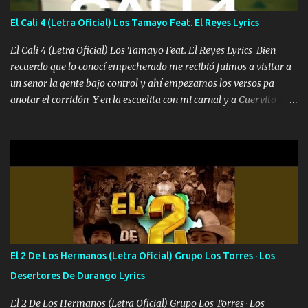
llega para reunirme contigo, tu iluminas mi sendero por siempre
El Cali 4 (Letra Oficial) Los Tamayo Feat. El Reyes Lyrics
serás mi niño, del amor que yo te tengo es co...
El Cali 4 (Letra Oficial) Los Tamayo Feat. El Reyes Lyrics Bien
recuerdo que lo conocí empecherado me recibió fuimos a visitar a
un señor la gente bajo control y ahí empezamos los versos pa
anotar el corridón Y en la escuelita con mi carnal y a Cuervito
mandó a saludar la bergacera del Alamar pensó no llegó al final y
aquí se cumplen las reglas no secuestr0 no r0bar De La C giró la
orden nos comanda el doble P bien firmes con Alto PRIETO y la
camisa es color Verde y peleam0s la Bandera por todita a la ciudad
con los drones patrullando la Frontera De Tijuana Bulevares
Bellas Artes me ve en las blancas ya hace falta mi APA FLACO
verde se le extraña pa que sepan Aquí Pura GENTE DE LA RANA 🐸
POR CLAVE ES EL CALI 4 EN LA CIUDAD TIJUANA Música Al
tirante andamos mi carnal atento a cualquier necesidad no porque
El 2 De Los Hermanos (Letra Oficial) Grupo Los Torres · Los
se ve limpio el camino nos confiamos al andar y nunca con la
Desertores De Durango Lyrics
misma piedra me vuelvo a tropezar Cuando ando de enamorado
en corto me tiró a per...
El 2 De Los Hermanos (Letra Oficial) Grupo Los Torres · Los