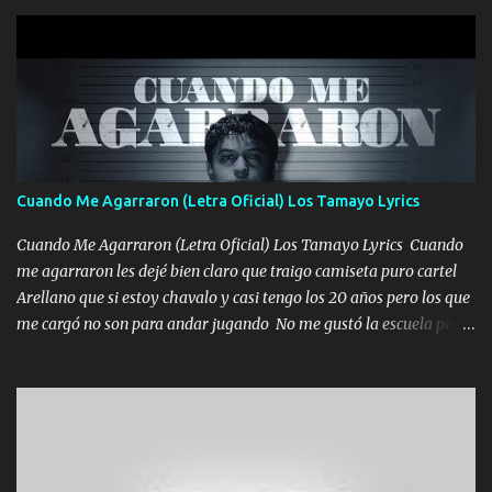
gente siempre criticando Nos miran algo bueno Ya sera ropa,
diamante lo que me cuelgan en el cuello (Chorus) Y cuando
coronamos Se jala los marciales Y sus guitarras ya van sonando
Un gallardo me prendo Para agarrar el vuelo y la mente y
tranquilizando Tomense un buen trago Y así es como empezamos
los versos que voy cantando (Music) A vido alta y bajas La carreta
se atora Pero nunca le aflojamos Ya me han pasado cosas Y
aunque ustedes no sepan Pero la vida es muy corta Hay que
Cuando Me Agarraron (Letra Oficial) Los Tamayo Lyrics
echarle chingazos Y seguir trabajando porque nada es...
Cuando Me Agarraron (Letra Oficial) Los Tamayo Lyrics Cuando
me agarraron les dejé bien claro que traigo camiseta puro cartel
Arellano que si estoy chavalo y casi tengo los 20 años pero los que
me cargó no son para andar jugando No me gustó la escuela pero
las libretas para el otro lado las fuimos mandando Ya nos
difamaron y nos han tachado sigue la vieja guardia y sigue bien
firme el legado que si como me llamó varios ya se han preguntado
Yo Soy El De Las Pacas Sobrino Del Brazo Armad0 Con mi Glock
fajado y mi R terciado me van a ver allá por TJ para un licenciado
mando un abrazo andamos al cien Choritas también Música