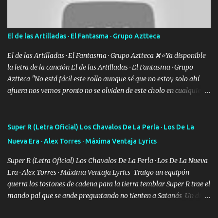
Ando en la colonia bien acelerado traigo un M2 que nunca me ha
fallado para mi compadre mandó un fuerte abrazo también al
Especial sabe que lo apreciamos En los mejores antros me verán
El de las Artilladas · El Fantasma · Grupo Aztteca
tomando con mujeres hermosas y botellas destapando siempre
bien cuidado bien atrabancado y a los que me conocen ya saben de
El de las Artilladas · El Fantasma · Grupo Aztteca ❌⭐Ya disponible
lo que hablo Entre lob...
la letra de la canción El de las Artilladas · El Fantasma · Grupo
Aztteca "No está fácil este rollo aunque sé que no estoy solo ahí
afuera nos vemos pronto no se olviden de este cholo en cualquier
rato les caigo un saludo para todos" "Les afirma y donde quiera
cargo la misma bandera y aunque adentro de esta celda buen
equipo quedó afuera" Letra original de www.elnorteduro.com
Super R (Letra Oficial) Los Chavalos De La Perla · Los De La
"Bien al tiro la plebada siempre listos pa la gu'erra y a mi
Nueva Era · Alex Torres · Máxima Ventaja Lyrics
compadre sabe que estoy al millón y es Olegario y un abrazo sabe
como soy" "El jefe ondeado buena escuela nos dejó y firmes
Super R (Letra Oficial) Los Chavalos De La Perla · Los De La Nueva
compadre avestruz hay le va un saludon que sigan las artilladas
Era · Alex Torres · Máxima Ventaja Lyrics Traigo un equipón
en acción" Música "No hace falta ni mi apodo porque ya saben qué
guerra los tostones de cadena para la tierra temblar Super R trae el
rollo se escuchaba este loco les iba a durar muy poco cuando
mando pal que se ande preguntando no tienten a Satanás Un día
menos la pensaron le volamos todo el coco" Letra original de
primero de mayo cuatro boludos llegaron los mismos que fui a