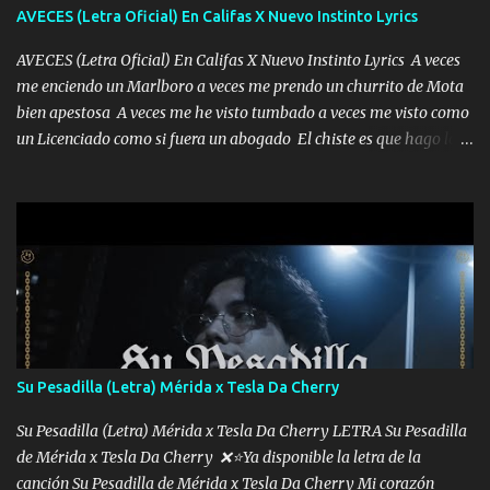
AVECES (Letra Oficial) En Califas X Nuevo Instinto Lyrics
AVECES (Letra Oficial) En Califas X Nuevo Instinto Lyrics A veces
me enciendo un Marlboro a veces me prendo un churrito de Mota
bien apestosa A veces me he visto tumbado a veces me visto como
un Licenciado como si fuera un abogado El chiste es que hago lo
que quiero pues así soy me mandó yo tengo el control a todos yo
les paro el dedo soy hocicon un malcriado un malandrón Que Les
importa no saben nada falsas las risas las que me miran hay gente
corriente no quieren verte subir de level trucha mis plebes Música
A veces me pongo un sombrero a veces me ven la cachucha de lado
con la mirada siempre en alto A veces me fajó una super o a veces
me fajó una Glock siempre armado todas las generaciones yo
traigo El chiste es que hago lo que quiero pues así soy me mandó
yo tengo el control a todos yo les paro el dedo soy hocicon un
Su Pesadilla (Letra) Mérida x Tesla Da Cherry
malcriado un malandrón Que Les importa no saben nada falsas
las risas las que me miran hay gente corriente no quieren ve...
Su Pesadilla (Letra) Mérida x Tesla Da Cherry LETRA Su Pesadilla
de Mérida x Tesla Da Cherry ❌⭐Ya disponible la letra de la
canción Su Pesadilla de Mérida x Tesla Da Cherry Mi corazón