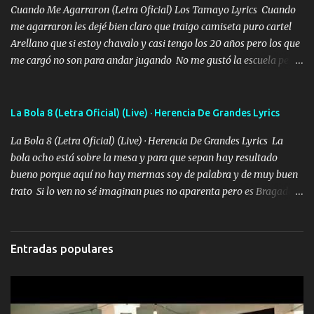
Cuando Me Agarraron (Letra Oficial) Los Tamayo Lyrics Cuando
me agarraron les dejé bien claro que traigo camiseta puro cartel
Arellano que si estoy chavalo y casi tengo los 20 años pero los que
me cargó no son para andar jugando No me gustó la escuela pero
las libretas para el otro lado las fuimos mandando Ya nos
difamaron y nos han tachado sigue la vieja guardia y sigue bien
firme el legado que si como me llamó varios ya se han preguntado
La Bola 8 (Letra Oficial) (Live) · Herencia De Grandes Lyrics
Yo Soy El De Las Pacas Sobrino Del Brazo Armad0 Con mi Glock
La Bola 8 (Letra Oficial) (Live) · Herencia De Grandes Lyrics La
fajado y mi R terciado me van a ver allá por TJ para un licenciado
bola ocho está sobre la mesa y para que sepan hay resultado
mando un abrazo andamos al cien Choritas también Música
bueno porque aquí no hay mermas soy de palabra y de muy buen
Ando en la colonia bien acelerado traigo un M2 que nunca me ha
trato Si lo ven no sé imaginan pues no aparenta pero es Bragado a
fallado para mi compadre mandó un fuerte abrazo también al
cualquiera lo saluda que dice mi toro como ha estado No soy de
Especial sabe que lo apreciamos En los mejores antros me verán
muchos amigos los que yo tengo ya están contados mi familia es
tomando con mujeres hermosas y botellas destapando siempre
lo primero que cualquier cosa es un gran regalo Siempre me van a
bien cuidado bien atrabancado y a los que me conocen ya saben de
Entradas populares
ver solo más no ando solo ai ta el aparato con cargador extendido
lo que hablo Entre lob...
para lucirlo yo aquí lo calmo Y mis collares me dan protección me
cuidan los santos y mi Dios cada día con mas ganas le doy todo
por un futuro mejor Música Empecé desde los trece y hasta la