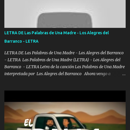
otra Música Surcando bien mi camino voy por mi línea no veo a
los lados aquel que no corre vuela no se me duerm voy chicoteado
Ya pasé varias hazañas ya tienen rato que me agarran el colmillo
de este León los estatales no sé esperaron Al tiro esta la PrimiZa
también la nueve que cargo al lado doy la mano al que su amigo y
LETRA DE Las Palabras de Una Madre - Los Alegres del
al traicionero damos pa abajo Y No me paran aquí hay pa más
Barranco - LETRA
pues hay charola les voy a dar hasta topar pues no hay de otra...
LETRA DE Las Palabras de Una Madre - Los Alegres del Barranco
- LETRA Las Palabras de Una Madre (LETRA) - Los Alegres del
Barranco - LETRA Letra de la canción Las Palabras de Una Madre
interpretada por Los Alegres del Barranco Ahora vengo a
visitarte, a tu txumba a saludarte, se que del cielo me vez y desde
halla has de cuidarme, son palabras de una madre, que lleva en el
viento a su hijo y aunque ahora ya este con Dios el destino así lo
quiso, él tiempo sigue pasando y nunca te olvidaremos, aquí
seguiré esperando hasta volvernos a vernos El recuerdo que yo
tengo de mi mente no se va, en mi corazón me llevo lo mismo que
tu papá, a veces me pongo triste porque no puedo mirarte, mas se
que tu me escuchas porque tu eres mi gran ángel, El desespero me