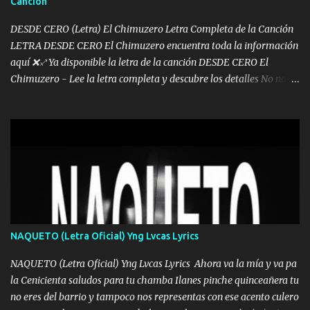
Canción
pues hay charola les voy a dar hasta topar pues no hay de otra...
DESDE CERO (Letra) El Chimuzero Letra Completa de la Canción
LETRA DESDE CERO El Chimuzero encuentra toda la información
aquí ❌♐ Ya disponible la letra de la canción DESDE CERO El
Chimuzero - Lee la letra completa y descubre los detalles No nací
en cuna de oro , Pero Andamos Firmes Buscando el Billete. Cómo
Vengo desde Cero Se que Solo Plata. No es lo Suficiente, Soy De
muy Pocos amigos los que están conmigo las Gracias por todo , Mi
Mesa será Compartida con los que Estuvieron Cuando estuve Solo.
❌ www.elnorteduro.com ❌ Yo No limito los Sueños , si no existe
Uno pues Hallamos Modos , Si me caigo me Levanto, Aprendo Del
Error Y me sacudo El Lodo ❌ www.elnorteduro.com ❌ El Dinero
No me falta Pero Tampoco me Estorba , Por Eso Manejo Todo
Bien Regido Por mis Normas . Aquí no Se Sufre de Ego vengo Desde
NAQUETO (Letra Oficial) Yng Lvcas Lyrics
Abajo y me costó subir Fue Con Trabajo Y Esfuerzo, Nada es
Regalado Me Super Invertir A Mí lado Una Princesa que A pesar de
NAQUETO (Letra Oficial) Yng Lvcas Lyrics Ahora va la mía y va pa
Todo Siempre a estado ahí . Hecho pa...
la Cenicienta saludos para tu chamba Ilanes pinche quinceañera tu
no eres del barrio y tampoco nos representas con ese acento culero