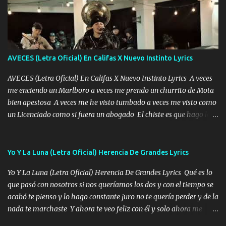
fecha aún sigo vigente no soy manchado soy bueno pero si me
alteró de repente Mi carnal Abel aun lado ni uno con el otro no se
ha rajado pal Chinchillas un saludo y para un amigo que está en
Peñasco Me fajó una Glock al cinto y de Louis Vuitton son mis
zapatos mi es...
AVECES (Letra Oficial) En Califas X Nuevo Instinto Lyrics
AVECES (Letra Oficial) En Califas X Nuevo Instinto Lyrics A veces
me enciendo un Marlboro a veces me prendo un churrito de Mota
bien apestosa A veces me he visto tumbado a veces me visto como
un Licenciado como si fuera un abogado El chiste es que hago lo
que quiero pues así soy me mandó yo tengo el control a todos yo
les paro el dedo soy hocicon un malcriado un malandrón Que Les
importa no saben nada falsas las risas las que me miran hay gente
Yo Y La Luna (Letra Oficial) Herencia De Grandes Lyrics
corriente no quieren verte subir de level trucha mis plebes Música
Yo Y La Luna (Letra Oficial) Herencia De Grandes Lyrics Qué es lo
A veces me pongo un sombrero a veces me ven la cachucha de lado
que pasó con nosotros si nos queríamos los dos y con el tiempo se
con la mirada siempre en alto A veces me fajó una super o a veces
acabó te pienso y lo hago constante juro no te quería perder y de la
me fajó una Glock siempre armado todas las generaciones yo
nada te marchaste Y ahora te veo feliz con él y solo ahora me
traigo El chiste es que hago lo que quiero pues así soy me mandó
quedé yo y la luna cantamos y por ti nos embriagamos' Quién
yo tengo el control a todos yo les paro el dedo soy hocicon un