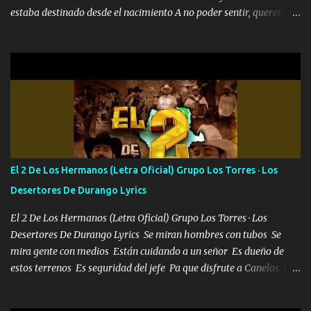
estaba destinado desde el nacimiento A no poder sentir, querer,
confiar y amar Soñaba con llegar a ser como uno más del resto
Pero aunque lo intentara nunca iba a cambiar Y no estaba viendo
Que al frente tenía la respuesta Ahora ya lo entiendo Pero habrán
algunas que no lo entiendan Porque ahora soy su pesadilla, lo sé
Soy yo la octava maravilla, no lo niegues Tengo de rodillas a otras
cien Y por más que quieran no me detienen Soy yo la mente que
más brilla, lo ves Pa' mi la vida es tan sencilla No lo entenderías en
tu vida, y está bien Porque lo que tengo nadie lo tiene Una me está
escribiendo y la otra me va a llamar Quiere que vaya a verla y que
El 2 De Los Hermanos (Letra Oficial) Grupo Los Torres · Los
la invite a cenar Otras más me están pidiendo que las saque a
Desertores De Durango Lyrics
bailar Pero es que tengo un par de conciertos más que llenar Se
mueven solo por el interés P...
El 2 De Los Hermanos (Letra Oficial) Grupo Los Torres · Los
Desertores De Durango Lyrics Se miran hombres con tubos Se
mira gente con medios Están cuidando a un señor Es dueño de
estos terrenos Es seguridad del jefe Pa que disfrute a Canelos Es
el DOS de los HERMANOS un cerebro 🧠 inteligente junto con su
hermano el TRES blindado el Estado tiene andan ESPERANDO al