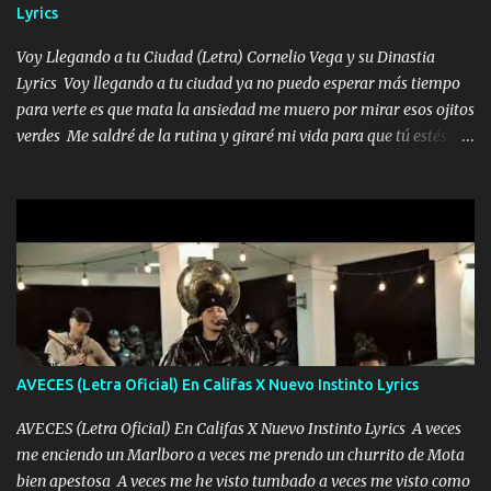
Lyrics
me encantes Decirte que me siento muy feliz y emocionado por
tenerte aquí espero que quiera...
Voy Llegando a tu Ciudad (Letra) Cornelio Vega y su Dinastia
Lyrics Voy llegando a tu ciudad ya no puedo esperar más tiempo
para verte es que mata la ansiedad me muero por mirar esos ojitos
verdes Me saldré de la rutina y giraré mi vida para que tú estés en
ella como debe ser Yo sé que eres conocida que varios te tiran pero
no merecen y dile ya a tus amigas que no te presenten con más
pequeñeces Aquí estoy no dejaré que se te acerquen nadie porque
solo yo tendre el candado 🔒 del amor ❤️ Música Mil y un besos
para dar ya estando en tu ciudad no habrá quien lo detenga si las
copas van de más vayamos a un lugar y cerremos las puertas
Entre alcohol y besos se va incrementado el Fuego en esa
habitación ya no mires más el reloj Única por donde vas me curas
tú mi mal moviendo tu silueta no hay otra que te sea igual te ves
AVECES (Letra Oficial) En Califas X Nuevo Instinto Lyrics
tan especial por eso es que me tientas Aquí estoy no dejaré que se
te acerque nadie porque solo yo tendre el candado 🔒 del a...
AVECES (Letra Oficial) En Califas X Nuevo Instinto Lyrics A veces
me enciendo un Marlboro a veces me prendo un churrito de Mota
bien apestosa A veces me he visto tumbado a veces me visto como