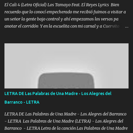
El Cali 4 (Letra Oficial) Los Tamayo Feat. El Reyes Lyrics Bien
recuerdo que lo conocí empecherado me recibió fuimos a visitar a
un señor la gente bajo control y ahí empezamos los versos pa
anotar el corridón Y en la escuelita con mi carnal y a Cuervito
mandó a saludar la bergacera del Alamar pensó no llegó al final y
aquí se cumplen las reglas no secuestr0 no r0bar De La C giró la
orden nos comanda el doble P bien firmes con Alto PRIETO y la
camisa es color Verde y peleam0s la Bandera por todita a la ciudad
con los drones patrullando la Frontera De Tijuana Bulevares
Bellas Artes me ve en las blancas ya hace falta mi APA FLACO
verde se le extraña pa que sepan Aquí Pura GENTE DE LA RANA 🐸
POR CLAVE ES EL CALI 4 EN LA CIUDAD TIJUANA Música Al
tirante andamos mi carnal atento a cualquier necesidad no porque
LETRA DE Las Palabras de Una Madre - Los Alegres del
se ve limpio el camino nos confiamos al andar y nunca con la
Barranco - LETRA
misma piedra me vuelvo a tropezar Cuando ando de enamorado
en corto me tiró a per...
LETRA DE Las Palabras de Una Madre - Los Alegres del Barranco
- LETRA Las Palabras de Una Madre (LETRA) - Los Alegres del
Barranco - LETRA Letra de la canción Las Palabras de Una Madre