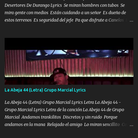
Desertores De Durango Lyrics Se miran hombres con tubos Se
mira gente con medios Están cuidando a un señor Es dueño de
estos terrenos Es seguridad del jefe Pa que disfrute a Canelos Es
el DOS de los HERMANOS un cerebro 🧠 inteligente junto con su
hermano el TRES blindado el Estado tiene andan ESPERANDO al
UNO QUE PRONTO ESTARÁ PRESENTE Que no falten las bucanas
ni tampoco las mujeres porque es platica de grandes por eso hay
que estar alegres doy las instrucciones para atender los deberes
Música Si es que salta algún problema de confianza tengo gente
ahí está el Hombre Cuarenta y también Pariente 7 arreglan
cualquier problema no más es cuestión que ordené NOS HACE
FALTA UN HERMANO DE CLAVE ERA EL 24 SIEMPRE FUE UN
La Abeja 44 (Letra) Grupo Marcial Lyrics
HOMBRE VALIENTE POR ALGO M'URIÓ PELEAND0 SIEMPRE
VIO POR LA FAMILIA PARA QUE SIGA EL LEGADO Es el DOS de
La Abeja 44 (Letra) Grupo Marcial Lyrics Letra La Abeja 44 -
los HERMANOS un cerebro inteligente y com...
Grupo Marcial Lyrics Letra de la canción La Abeja 44 de Grupo
Marcial Andamos trankilitos Discretos y sin ruido Porque
andamos en la mana Relajado el amigo Lo miran sencillito Con
una Glock bien fajada Lo miran relajado La vida disfrutando Y la