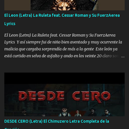
cualquier problema no más es cuestión que ordené NOS HACE
FALTA UN HERMANO DE CLAVE ERA EL 24 SIEMPRE FUE UN
El Leon (Letra) La Ruleta feat. Cessar Roman y Su FuerzAerea
HOMBRE VALIENTE POR ALGO M'URIÓ PELEAND0 SIEMPRE
Lyrics
VIO POR LA FAMILIA PARA QUE SIGA EL LEGADO Es el DOS de
los HERMANOS un cerebro inteligente y com...
El Leon (Letra) La Ruleta feat. Cessar Roman y Su FuerzAerea
Lyrics Y así siempre fui de niño bien aventado y muy ocurrente la
malicia que cargaba sorprendía de más a la gente Este león ya
está curtido en selva de asfalto y ando en los veinte 20 claro son
mis años Leon mi clave por si hay pendiente Tranquilo me la
navego ando en lo mío sin ni un pendiente si hay problemas lo
arreglamos padrino yo brincó en caliente Y No me paran aquí hay
pa más pues hay charola les voy a dar hasta topar pues no hay de
otra Música Surcando bien mi camino voy por mi línea no veo a
los lados aquel que no corre vuela no se me duerm voy chicoteado
Ya pasé varias hazañas ya tienen rato que me agarran el colmillo
de este León los estatales no sé esperaron Al tiro esta la PrimiZa
también la nueve que cargo al lado doy la mano al que su amigo y
DESDE CERO (Letra) El Chimuzero Letra Completa de la
al traicionero damos pa abajo Y No me paran aquí hay pa más