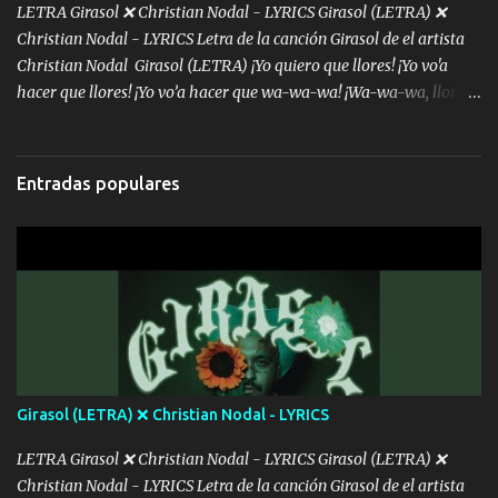
faranduleras Algunos me envidian eso no es de gangster seguimos
LETRA Girasol ❌ Christian Nodal - LYRICS Girasol (LETRA) ❌
sien...
Christian Nodal - LYRICS Letra de la canción Girasol de el artista
Christian Nodal Girasol (LETRA) ¡Yo quiero que llores! ¡Yo vo'a
hacer que llores! ¡Yo vo’a hacer que wa-wa-wa! ¡Wa-wa-wa, llores!
Hoy me levanté bromista y me tienes que aguantar No quiero
bromear contigo, de ti quiero bromear Tú eres un chiste, cabrón,
cada que intentas cantar Cada que intentas rapear, cada que
Entradas populares
intentas rimar Pobre payaso que usa a todo el mundo pa' conectar
con la gente Dices "Latino Gang" pero pisas a to'a tu gente Pa’ dar
mensajes, m'ijo, hay quе ser coherentеs Si tú no eres artista, al
menos se prudente Hoy me sabe a mierda, traigo un Balvin en los
dientes Por falta de empatía le toca ser resiliente ¿Acaso eres
consciente de los followers que mueves? Parcerito, abre los ojos y
ve el poder que tienes Otro chiste malo son los nombres de tus
álbum's "José, vibras colores con la energía del diablo " ¿Si ...
Girasol (LETRA) ❌ Christian Nodal - LYRICS
LETRA Girasol ❌ Christian Nodal - LYRICS Girasol (LETRA) ❌
Christian Nodal - LYRICS Letra de la canción Girasol de el artista