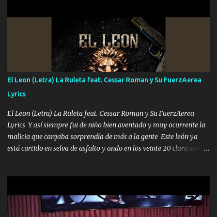
UNO QUE PRONTO ESTARÁ PRESENTE Que no falten las bucanas
ni tampoco las mujeres porque es platica de grandes por eso hay
que estar alegres doy las instrucciones para atender los deberes
Música Si es que salta algún problema de confianza tengo gente
ahí está el Hombre Cuarenta y también Pariente 7 arreglan
cualquier problema no más es cuestión que ordené NOS HACE
FALTA UN HERMANO DE CLAVE ERA EL 24 SIEMPRE FUE UN
El Leon (Letra) La Ruleta feat. Cessar Roman y Su FuerzAerea
HOMBRE VALIENTE POR ALGO M'URIÓ PELEAND0 SIEMPRE
Lyrics
VIO POR LA FAMILIA PARA QUE SIGA EL LEGADO Es el DOS de
los HERMANOS un cerebro inteligente y com...
El Leon (Letra) La Ruleta feat. Cessar Roman y Su FuerzAerea
Lyrics Y así siempre fui de niño bien aventado y muy ocurrente la
malicia que cargaba sorprendía de más a la gente Este león ya
está curtido en selva de asfalto y ando en los veinte 20 claro son
mis años Leon mi clave por si hay pendiente Tranquilo me la
navego ando en lo mío sin ni un pendiente si hay problemas lo
arreglamos padrino yo brincó en caliente Y No me paran aquí hay
pa más pues hay charola les voy a dar hasta topar pues no hay de
otra Música Surcando bien mi camino voy por mi línea no veo a