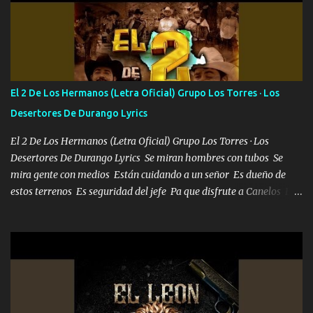
estándares 110 mil records de pistas no me falta mucho para
verme en las revistas Ya pasé Italia Japón Madrid Milán y también
Francia ropa de 100.000 bolas Louis vuitton es mi fragancia
repleta de presidentes la bolsa estoy en mi pic si no se han dado
cuenta chequeen gráficas del kitch
El 2 De Los Hermanos (Letra Oficial) Grupo Los Torres · Los
Desertores De Durango Lyrics
El 2 De Los Hermanos (Letra Oficial) Grupo Los Torres · Los
Desertores De Durango Lyrics Se miran hombres con tubos Se
mira gente con medios Están cuidando a un señor Es dueño de
estos terrenos Es seguridad del jefe Pa que disfrute a Canelos Es
el DOS de los HERMANOS un cerebro 🧠 inteligente junto con su
hermano el TRES blindado el Estado tiene andan ESPERANDO al
UNO QUE PRONTO ESTARÁ PRESENTE Que no falten las bucanas
ni tampoco las mujeres porque es platica de grandes por eso hay
que estar alegres doy las instrucciones para atender los deberes
Música Si es que salta algún problema de confianza tengo gente
ahí está el Hombre Cuarenta y también Pariente 7 arreglan