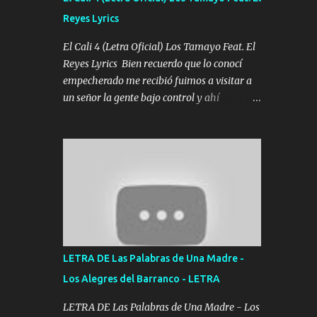
agarrar el vuelo y la mente y tranquilizando
Reyes Lyrics
Tomense un buen trago Y así es como
empezamos los versos que voy cantando
El Cali 4 (Letra Oficial) Los Tamayo Feat. El
(Music) A vido alta y bajas La carreta se
Reyes Lyrics Bien recuerdo que lo conocí
atora Pero nunca le aflojamos Ya me han
empecherado me recibió fuimos a visitar a
pasado cosas Y aunque ustedes no sepan
un señor la gente bajo control y ahí
Pero la vida es muy corta Hay que echarle
empezamos los versos pa anotar el corridón
chingazos Y seguir trabajando porque nada
Y en la escuelita con mi carnal y a Cuervito
es...
mandó a saludar la bergacera del Alamar
pensó no llegó al final y aquí se cumplen las
reglas no secuestr0 no r0bar De La C giró la
orden nos comanda el doble P bien firmes
con Alto PRIETO y la camisa es color Verde y
peleam0s la Bandera por todita a la ciudad
con los drones patrullando la Frontera De
LETRA DE Las Palabras de Una Madre -
Tijuana Bulevares Bellas Artes me ve en las
Los Alegres del Barranco - LETRA
blancas ya hace falta mi APA FLACO verde
se le extraña pa que sepan Aquí Pura GENTE
LETRA DE Las Palabras de Una Madre - Los