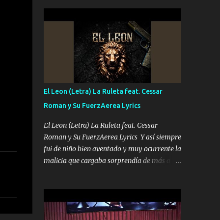
seguridad del jefe Pa que disfrute a Canelos
conciertos más que llenar Se mueven solo
Es el DOS de los HERMANOS un cerebro 🧠
por el interés P...
inteligente junto con su hermano el TRES
blindado el Estado tiene andan ESPERANDO
al UNO QUE PRONTO ESTARÁ PRESENTE
Que no falten las bucanas ni tampoco las
mujeres porque es platica de grandes por eso
hay que estar alegres doy las instrucciones
El Leon (Letra) La Ruleta feat. Cessar
para atender los deberes Música Si es que
Roman y Su FuerzAerea Lyrics
salta algún problema de confianza tengo
gente ahí está el Hombre Cuarenta y
El Leon (Letra) La Ruleta feat. Cessar
también Pariente 7 arreglan cualquier
Roman y Su FuerzAerea Lyrics Y así siempre
problema no más es cuestión que ordené
fui de niño bien aventado y muy ocurrente la
NOS HACE FALTA UN HERMANO DE CLAVE
malicia que cargaba sorprendía de más a la
ERA EL 24 SIEMPRE FUE UN HOMBRE
gente Este león ya está curtido en selva de
VALIENTE POR ALGO M'URIÓ PELEAND0
asfalto y ando en los veinte 20 claro son mis
SIEMPRE VIO POR LA FAMILIA PARA QUE
años Leon mi clave por si hay pendiente
SIGA EL LEGADO Es el DOS de los
Tranquilo me la navego ando en lo mío sin
HERMANOS un cerebro inteligente y com...
ni un pendiente si hay problemas lo