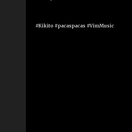
#Kikito #pacaspacas #VimMusic