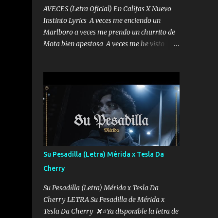
AVECES (Letra Oficial) En Califas X Nuevo
Instinto Lyrics A veces me enciendo un
Marlboro a veces me prendo un churrito de
Mota bien apestosa A veces me he visto
tumbado a veces me visto como un
Licenciado como si fuera un abogado El
chiste es que hago lo que quiero pues así soy
me mandó yo tengo el control a todos yo les
paro el dedo soy hocicon un malcriado un
malandrón Que Les importa no saben nada
falsas las risas las que me miran hay gente
corriente no quieren verte subir de level
trucha mis plebes Música A veces me pongo
Su Pesadilla (Letra) Mérida x Tesla Da
un sombrero a veces me ven la cachucha de
Cherry
lado con la mirada siempre en alto A veces
me fajó una super o a veces me fajó una
Su Pesadilla (Letra) Mérida x Tesla Da
Glock siempre armado todas las
Cherry LETRA Su Pesadilla de Mérida x
generaciones yo traigo El chiste es que hago
Tesla Da Cherry ❌⭐Ya disponible la letra de