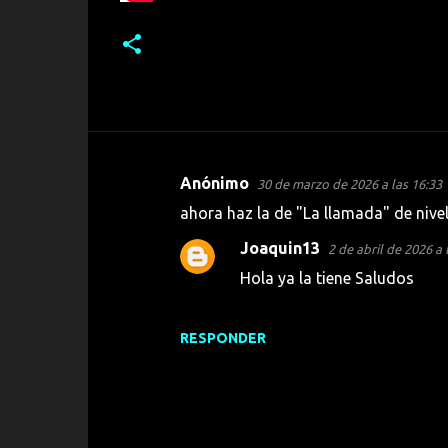
Anónimo
30 de marzo de 2026 a las 16:33
C
ahora haz la de "La llamada" de nive
o
Joaquin13
m
2 de abril de 2026 a 
Hola ya la tiene Saludos
e
n
t
RESPONDER
a
r
i
o