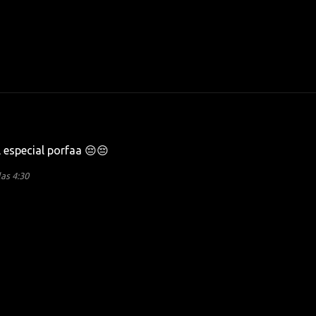
l especial porfaa 😔😔
las 4:30