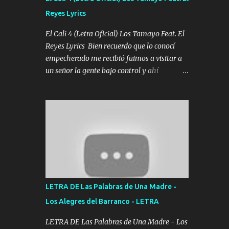
agarrar el vuelo y la mente y tranquilizando
Reyes Lyrics
Tomense un buen trago Y así es como
empezamos los versos que voy cantando
El Cali 4 (Letra Oficial) Los Tamayo Feat. El
(Music) A vido alta y bajas La carreta se
Reyes Lyrics Bien recuerdo que lo conocí
atora Pero nunca le aflojamos Ya me han
empecherado me recibió fuimos a visitar a
pasado cosas Y aunque ustedes no sepan
un señor la gente bajo control y ahí
Pero la vida es muy corta Hay que echarle
empezamos los versos pa anotar el corridón
chingazos Y seguir trabajando porque nada
Y en la escuelita con mi carnal y a Cuervito
es...
mandó a saludar la bergacera del Alamar
pensó no llegó al final y aquí se cumplen las
reglas no secuestr0 no r0bar De La C giró la
orden nos comanda el doble P bien firmes
con Alto PRIETO y la camisa es color Verde y
peleam0s la Bandera por todita a la ciudad
con los drones patrullando la Frontera De
LETRA DE Las Palabras de Una Madre -
Tijuana Bulevares Bellas Artes me ve en las
Los Alegres del Barranco - LETRA
blancas ya hace falta mi APA FLACO verde
se le extraña pa que sepan Aquí Pura GENTE
LETRA DE Las Palabras de Una Madre - Los