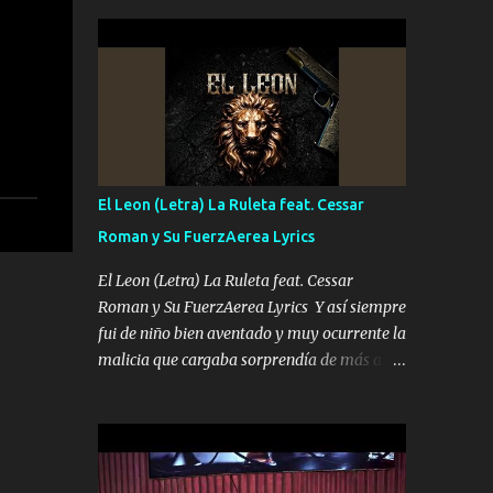
seguridad del jefe Pa que disfrute a Canelos
conciertos más que llenar Se mueven solo
Es el DOS de los HERMANOS un cerebro 🧠
por el interés P...
inteligente junto con su hermano el TRES
blindado el Estado tiene andan ESPERANDO
al UNO QUE PRONTO ESTARÁ PRESENTE
Que no falten las bucanas ni tampoco las
mujeres porque es platica de grandes por eso
hay que estar alegres doy las instrucciones
El Leon (Letra) La Ruleta feat. Cessar
para atender los deberes Música Si es que
Roman y Su FuerzAerea Lyrics
salta algún problema de confianza tengo
gente ahí está el Hombre Cuarenta y
El Leon (Letra) La Ruleta feat. Cessar
también Pariente 7 arreglan cualquier
Roman y Su FuerzAerea Lyrics Y así siempre
problema no más es cuestión que ordené
fui de niño bien aventado y muy ocurrente la
NOS HACE FALTA UN HERMANO DE CLAVE
malicia que cargaba sorprendía de más a la
ERA EL 24 SIEMPRE FUE UN HOMBRE
gente Este león ya está curtido en selva de
VALIENTE POR ALGO M'URIÓ PELEAND0
asfalto y ando en los veinte 20 claro son mis
SIEMPRE VIO POR LA FAMILIA PARA QUE
años Leon mi clave por si hay pendiente
SIGA EL LEGADO Es el DOS de los
Tranquilo me la navego ando en lo mío sin
HERMANOS un cerebro inteligente y com...
ni un pendiente si hay problemas lo