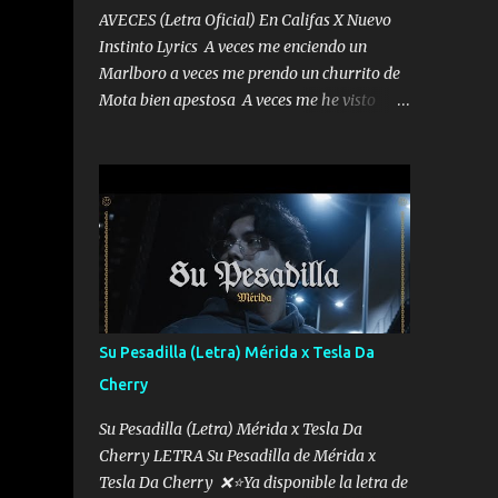
AVECES (Letra Oficial) En Califas X Nuevo
Instinto Lyrics A veces me enciendo un
Marlboro a veces me prendo un churrito de
Mota bien apestosa A veces me he visto
tumbado a veces me visto como un
Licenciado como si fuera un abogado El
chiste es que hago lo que quiero pues así soy
me mandó yo tengo el control a todos yo les
paro el dedo soy hocicon un malcriado un
malandrón Que Les importa no saben nada
falsas las risas las que me miran hay gente
corriente no quieren verte subir de level
trucha mis plebes Música A veces me pongo
Su Pesadilla (Letra) Mérida x Tesla Da
un sombrero a veces me ven la cachucha de
Cherry
lado con la mirada siempre en alto A veces
me fajó una super o a veces me fajó una
Su Pesadilla (Letra) Mérida x Tesla Da
Glock siempre armado todas las
Cherry LETRA Su Pesadilla de Mérida x
generaciones yo traigo El chiste es que hago
Tesla Da Cherry ❌⭐Ya disponible la letra de