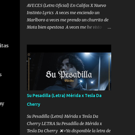
AVECES (Letra Oficial) En Califas X Nuevo
Instinto Lyrics A veces me enciendo un
Marlboro a veces me prendo un churrito de
Mota bien apestosa A veces me he visto
tumbado a veces me visto como un
Licenciado como si fuera un abogado El
itas
chiste es que hago lo que quiero pues así soy
me mandó yo tengo el control a todos yo les
paro el dedo soy hocicon un malcriado un
malandrón Que Les importa no saben nada
s
falsas las risas las que me miran hay gente
corriente no quieren verte subir de level
trucha mis plebes Música A veces me pongo
Su Pesadilla (Letra) Mérida x Tesla Da
un sombrero a veces me ven la cachucha de
ay
Cherry
lado con la mirada siempre en alto A veces
me fajó una super o a veces me fajó una
Su Pesadilla (Letra) Mérida x Tesla Da
Glock siempre armado todas las
Cherry LETRA Su Pesadilla de Mérida x
generaciones yo traigo El chiste es que hago
Tesla Da Cherry ❌⭐Ya disponible la letra de