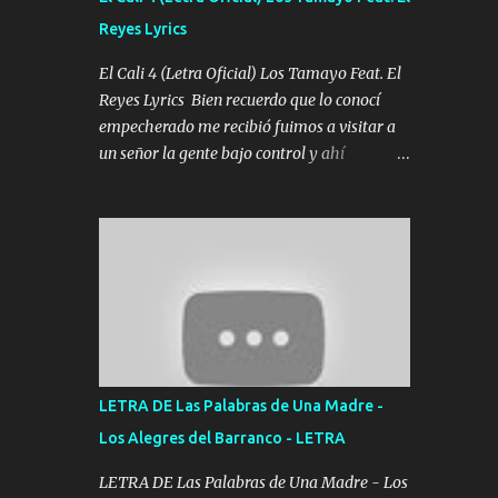
agarrar el vuelo y la mente y tranquilizando
Reyes Lyrics
Tomense un buen trago Y así es como
empezamos los versos que voy cantando
El Cali 4 (Letra Oficial) Los Tamayo Feat. El
(Music) A vido alta y bajas La carreta se
Reyes Lyrics Bien recuerdo que lo conocí
atora Pero nunca le aflojamos Ya me han
empecherado me recibió fuimos a visitar a
pasado cosas Y aunque ustedes no sepan
un señor la gente bajo control y ahí
Pero la vida es muy corta Hay que echarle
empezamos los versos pa anotar el corridón
chingazos Y seguir trabajando porque nada
Y en la escuelita con mi carnal y a Cuervito
es...
mandó a saludar la bergacera del Alamar
pensó no llegó al final y aquí se cumplen las
reglas no secuestr0 no r0bar De La C giró la
orden nos comanda el doble P bien firmes
con Alto PRIETO y la camisa es color Verde y
peleam0s la Bandera por todita a la ciudad
con los drones patrullando la Frontera De
LETRA DE Las Palabras de Una Madre -
Tijuana Bulevares Bellas Artes me ve en las
Los Alegres del Barranco - LETRA
blancas ya hace falta mi APA FLACO verde
se le extraña pa que sepan Aquí Pura GENTE
LETRA DE Las Palabras de Una Madre - Los