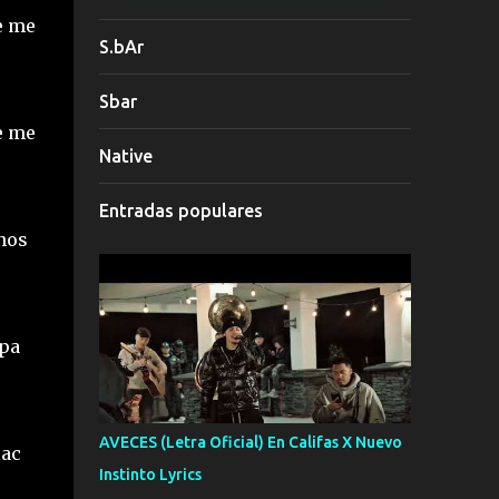
e me
S.bAr
Sbar
e me
Native
Entradas populares
nos
mpa
AVECES (Letra Oficial) En Califas X Nuevo
lac
Instinto Lyrics