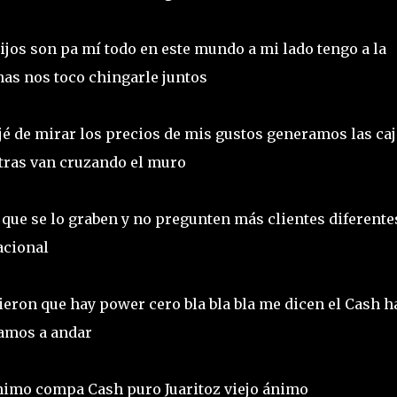
ijos son pa mí todo en este mundo a mi lado tengo a la
nas nos toco chingarle juntos
ejé de mirar los precios de mis gustos generamos las caj
otras van cruzando el muro
 que se lo graben y no pregunten más clientes diferente
nacional
ieron que hay power cero bla bla bla me dicen el Cash h
 vamos a andar
imo compa Cash puro Juaritoz viejo ánimo