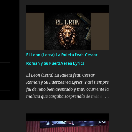
seguridad del jefe Pa que disfrute a Canelos
conciertos más que llenar Se mueven solo
Es el DOS de los HERMANOS un cerebro 🧠
por el interés P...
inteligente junto con su hermano el TRES
blindado el Estado tiene andan ESPERANDO
al UNO QUE PRONTO ESTARÁ PRESENTE
Que no falten las bucanas ni tampoco las
mujeres porque es platica de grandes por eso
hay que estar alegres doy las instrucciones
El Leon (Letra) La Ruleta feat. Cessar
para atender los deberes Música Si es que
Roman y Su FuerzAerea Lyrics
salta algún problema de confianza tengo
gente ahí está el Hombre Cuarenta y
El Leon (Letra) La Ruleta feat. Cessar
también Pariente 7 arreglan cualquier
Roman y Su FuerzAerea Lyrics Y así siempre
problema no más es cuestión que ordené
fui de niño bien aventado y muy ocurrente la
NOS HACE FALTA UN HERMANO DE CLAVE
malicia que cargaba sorprendía de más a la
ERA EL 24 SIEMPRE FUE UN HOMBRE
gente Este león ya está curtido en selva de
VALIENTE POR ALGO M'URIÓ PELEAND0
asfalto y ando en los veinte 20 claro son mis
SIEMPRE VIO POR LA FAMILIA PARA QUE
años Leon mi clave por si hay pendiente
SIGA EL LEGADO Es el DOS de los
Tranquilo me la navego ando en lo mío sin
HERMANOS un cerebro inteligente y com...
ni un pendiente si hay problemas lo