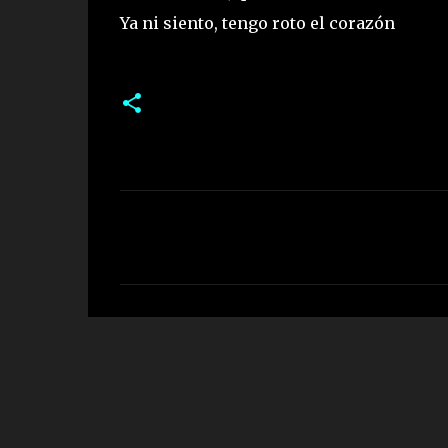
Ya ni siento, tengo roto el corazón
C
o
m
e
n
t
a
r
i