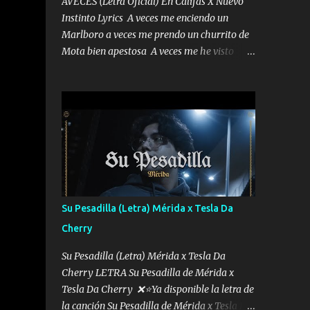
AVECES (Letra Oficial) En Califas X Nuevo
Instinto Lyrics A veces me enciendo un
Marlboro a veces me prendo un churrito de
Mota bien apestosa A veces me he visto
tumbado a veces me visto como un
Licenciado como si fuera un abogado El
chiste es que hago lo que quiero pues así soy
me mandó yo tengo el control a todos yo les
paro el dedo soy hocicon un malcriado un
malandrón Que Les importa no saben nada
falsas las risas las que me miran hay gente
corriente no quieren verte subir de level
trucha mis plebes Música A veces me pongo
Su Pesadilla (Letra) Mérida x Tesla Da
un sombrero a veces me ven la cachucha de
Cherry
lado con la mirada siempre en alto A veces
me fajó una super o a veces me fajó una
Su Pesadilla (Letra) Mérida x Tesla Da
Glock siempre armado todas las
Cherry LETRA Su Pesadilla de Mérida x
generaciones yo traigo El chiste es que hago
Tesla Da Cherry ❌⭐Ya disponible la letra de
lo que quiero pues así soy me mandó yo
la canción Su Pesadilla de Mérida x Tesla Da