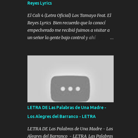
Reyes Lyrics
Tomense un buen trago Y así es como
empezamos los versos que voy cantando
El Cali 4 (Letra Oficial) Los Tamayo Feat. El
(Music) A vido alta y bajas La carreta se
Reyes Lyrics Bien recuerdo que lo conocí
atora Pero nunca le aflojamos Ya me han
empecherado me recibió fuimos a visitar a
pasado cosas Y aunque ustedes no sepan
un señor la gente bajo control y ahí
Pero la vida es muy corta Hay que echarle
empezamos los versos pa anotar el corridón
chingazos Y seguir trabajando porque nada
Y en la escuelita con mi carnal y a Cuervito
es...
mandó a saludar la bergacera del Alamar
pensó no llegó al final y aquí se cumplen las
reglas no secuestr0 no r0bar De La C giró la
orden nos comanda el doble P bien firmes
con Alto PRIETO y la camisa es color Verde y
peleam0s la Bandera por todita a la ciudad
con los drones patrullando la Frontera De
LETRA DE Las Palabras de Una Madre -
Tijuana Bulevares Bellas Artes me ve en las
Los Alegres del Barranco - LETRA
blancas ya hace falta mi APA FLACO verde
se le extraña pa que sepan Aquí Pura GENTE
LETRA DE Las Palabras de Una Madre - Los
DE LA RANA 🐸 POR CLAVE ES EL CALI 4
Alegres del Barranco - LETRA Las Palabras