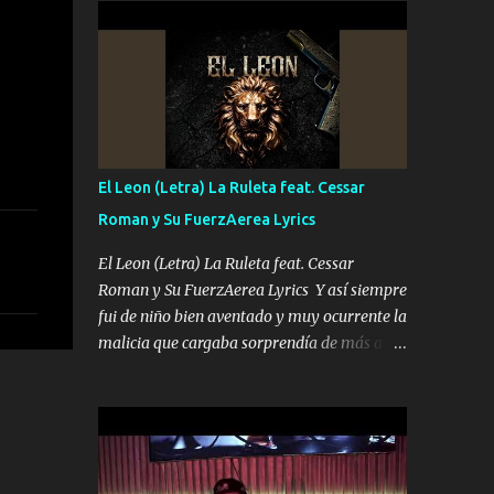
conciertos más que llenar Se mueven solo
Es el DOS de los HERMANOS un cerebro 🧠
por el interés P...
inteligente junto con su hermano el TRES
blindado el Estado tiene andan ESPERANDO
al UNO QUE PRONTO ESTARÁ PRESENTE
Que no falten las bucanas ni tampoco las
mujeres porque es platica de grandes por eso
hay que estar alegres doy las instrucciones
El Leon (Letra) La Ruleta feat. Cessar
para atender los deberes Música Si es que
Roman y Su FuerzAerea Lyrics
salta algún problema de confianza tengo
gente ahí está el Hombre Cuarenta y
El Leon (Letra) La Ruleta feat. Cessar
también Pariente 7 arreglan cualquier
Roman y Su FuerzAerea Lyrics Y así siempre
problema no más es cuestión que ordené
fui de niño bien aventado y muy ocurrente la
NOS HACE FALTA UN HERMANO DE CLAVE
malicia que cargaba sorprendía de más a la
ERA EL 24 SIEMPRE FUE UN HOMBRE
gente Este león ya está curtido en selva de
VALIENTE POR ALGO M'URIÓ PELEAND0
asfalto y ando en los veinte 20 claro son mis
SIEMPRE VIO POR LA FAMILIA PARA QUE
años Leon mi clave por si hay pendiente
SIGA EL LEGADO Es el DOS de los
Tranquilo me la navego ando en lo mío sin
HERMANOS un cerebro inteligente y com...
ni un pendiente si hay problemas lo