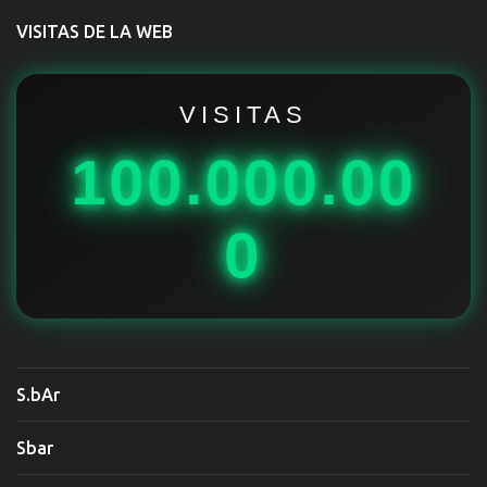
t
VISITAS DE LA WEB
a
r
i
VISITAS
o
100.000.00
s
0
S.bAr
Sbar