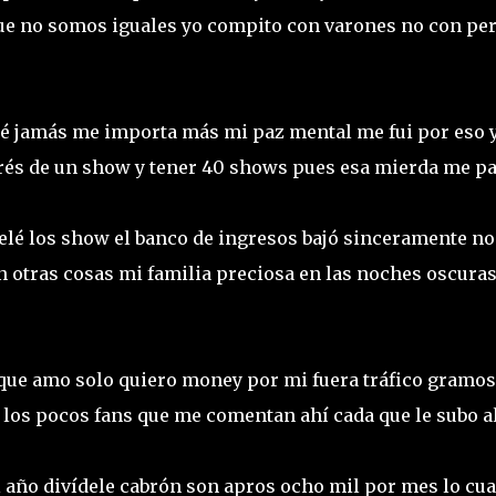
que no somos iguales yo compito con varones no con pe
ré jamás me importa más mi paz mental me fui por eso 
rés de un show y tener 40 shows pues esa mierda me p
elé los show el banco de ingresos bajó sinceramente no
 otras cosas mi familia preciosa en las noches oscuras
o que amo solo quiero money por mi fuera tráfico gramos
r los pocos fans que me comentan ahí cada que le subo 
 año divídele cabrón son apros ocho mil por mes lo cua