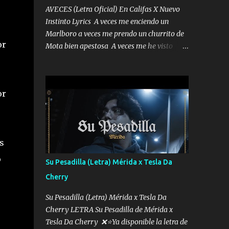
AVECES (Letra Oficial) En Califas X Nuevo
Instinto Lyrics A veces me enciendo un
Marlboro a veces me prendo un churrito de
or
Mota bien apestosa A veces me he visto
tumbado a veces me visto como un
Licenciado como si fuera un abogado El
chiste es que hago lo que quiero pues así soy
or
me mandó yo tengo el control a todos yo les
paro el dedo soy hocicon un malcriado un
malandrón Que Les importa no saben nada
falsas las risas las que me miran hay gente
s
corriente no quieren verte subir de level
trucha mis plebes Música A veces me pongo
o
Su Pesadilla (Letra) Mérida x Tesla Da
un sombrero a veces me ven la cachucha de
Cherry
lado con la mirada siempre en alto A veces
me fajó una super o a veces me fajó una
Su Pesadilla (Letra) Mérida x Tesla Da
Glock siempre armado todas las
Cherry LETRA Su Pesadilla de Mérida x
generaciones yo traigo El chiste es que hago
Tesla Da Cherry ❌⭐Ya disponible la letra de