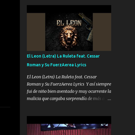
seguridad del jefe Pa que disfrute a Canelos
conciertos más que llenar Se mueven solo
Es el DOS de los HERMANOS un cerebro 🧠
por el interés P...
inteligente junto con su hermano el TRES
blindado el Estado tiene andan ESPERANDO
al UNO QUE PRONTO ESTARÁ PRESENTE
Que no falten las bucanas ni tampoco las
mujeres porque es platica de grandes por eso
hay que estar alegres doy las instrucciones
El Leon (Letra) La Ruleta feat. Cessar
para atender los deberes Música Si es que
Roman y Su FuerzAerea Lyrics
salta algún problema de confianza tengo
gente ahí está el Hombre Cuarenta y
El Leon (Letra) La Ruleta feat. Cessar
también Pariente 7 arreglan cualquier
Roman y Su FuerzAerea Lyrics Y así siempre
problema no más es cuestión que ordené
fui de niño bien aventado y muy ocurrente la
NOS HACE FALTA UN HERMANO DE CLAVE
malicia que cargaba sorprendía de más a la
ERA EL 24 SIEMPRE FUE UN HOMBRE
gente Este león ya está curtido en selva de
VALIENTE POR ALGO M'URIÓ PELEAND0
asfalto y ando en los veinte 20 claro son mis
SIEMPRE VIO POR LA FAMILIA PARA QUE
años Leon mi clave por si hay pendiente
SIGA EL LEGADO Es el DOS de los
Tranquilo me la navego ando en lo mío sin
HERMANOS un cerebro inteligente y com...
ni un pendiente si hay problemas lo