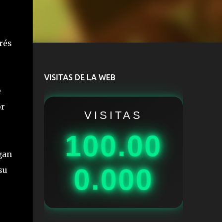
rés
VISITAS DE LA WEB
e
or
VISITAS
100.00
gan
0.000
su