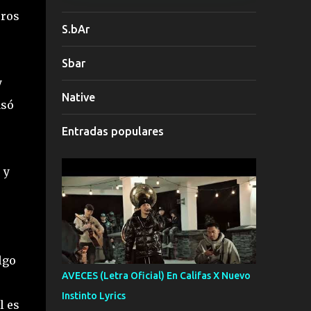
rros
S.bAr
Sbar
y
Native
asó
Entradas populares
 y
algo
AVECES (Letra Oficial) En Califas X Nuevo
Instinto Lyrics
l es