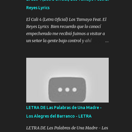
agarrar el vuelo y la mente y tranquilizando
Reyes Lyrics
Tomense un buen trago Y así es como
empezamos los versos que voy cantando
El Cali 4 (Letra Oficial) Los Tamayo Feat. El
(Music) A vido alta y bajas La carreta se
Reyes Lyrics Bien recuerdo que lo conocí
atora Pero nunca le aflojamos Ya me han
empecherado me recibió fuimos a visitar a
pasado cosas Y aunque ustedes no sepan
un señor la gente bajo control y ahí
Pero la vida es muy corta Hay que echarle
empezamos los versos pa anotar el corridón
chingazos Y seguir trabajando porque nada
Y en la escuelita con mi carnal y a Cuervito
es...
mandó a saludar la bergacera del Alamar
pensó no llegó al final y aquí se cumplen las
reglas no secuestr0 no r0bar De La C giró la
orden nos comanda el doble P bien firmes
con Alto PRIETO y la camisa es color Verde y
peleam0s la Bandera por todita a la ciudad
con los drones patrullando la Frontera De
LETRA DE Las Palabras de Una Madre -
Tijuana Bulevares Bellas Artes me ve en las
Los Alegres del Barranco - LETRA
blancas ya hace falta mi APA FLACO verde
se le extraña pa que sepan Aquí Pura GENTE
LETRA DE Las Palabras de Una Madre - Los