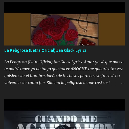
diamante lo que me cuelgan en el cuello (Chorus) Y cuando
coronamos Se jala los marciales Y sus guitarras ya van sonando
Un gallardo me prendo Para agarrar el vuelo y la mente y
tranquilizando Tomense un buen trago Y así es como empezamos
los versos que voy cantando (Music) A vido alta y bajas La carreta
se atora Pero nunca le aflojamos Ya me han pasado cosas Y
aunque ustedes no sepan Pero la vida es muy corta Hay que
La Peligrosa (Letra Oficial) Jan Glack Lyrics
echarle chingazos Y seguir trabajando porque nada es...
La Peligrosa (Letra Oficial) Jan Glack Lyrics Amor ya sé que nunca
te podré tener ya no hayo que hacer ANOCHE me quebré otra vez
quisiera ser el hombre dueño de tus besos pero en eso fracasé no
volverá a ser como fue Ella era la peligrosa la que casi casi
convertí en mi esposa la que no importaba si llegaba tarde se
ponía contenta con un par de rosas Y aunque pasen cien años cien
años solo pienso en ti mami no me crees se que no me crees
Música Amar me duele estoy rodeado de mujeres pero solo
quieren billetes y yo que solo ocupo verte Recuerdo echábamos
pasión en la troca tus labios besándome yo quitándote la ropa no