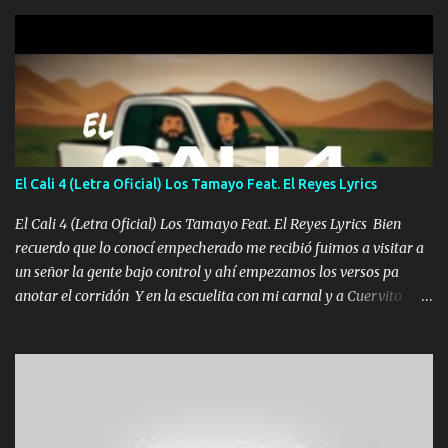
gente siempre criticando Nos miran algo bueno Ya sera ropa,
diamante lo que me cuelgan en el cuello (Chorus) Y cuando
coronamos Se jala los marciales Y sus guitarras ya van sonando
Un gallardo me prendo Para agarrar el vuelo y la mente y
tranquilizando Tomense un buen trago Y así es como empezamos
los versos que voy cantando (Music) A vido alta y bajas La carreta
se atora Pero nunca le aflojamos Ya me han pasado cosas Y
aunque ustedes no sepan Pero la vida es muy corta Hay que
El Cali 4 (Letra Oficial) Los Tamayo Feat. El Reyes Lyrics
echarle chingazos Y seguir trabajando porque nada es...
El Cali 4 (Letra Oficial) Los Tamayo Feat. El Reyes Lyrics Bien
recuerdo que lo conocí empecherado me recibió fuimos a visitar a
un señor la gente bajo control y ahí empezamos los versos pa
anotar el corridón Y en la escuelita con mi carnal y a Cuervito
mandó a saludar la bergacera del Alamar pensó no llegó al final y
aquí se cumplen las reglas no secuestr0 no r0bar De La C giró la
orden nos comanda el doble P bien firmes con Alto PRIETO y la
camisa es color Verde y peleam0s la Bandera por todita a la ciudad
con los drones patrullando la Frontera De Tijuana Bulevares
Bellas Artes me ve en las blancas ya hace falta mi APA FLACO