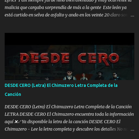
malicia que cargaba sorprendía de más a la gente Este león ya
está curtido en selva de asfalto y ando en los veinte 20 claro son
mis años Leon mi clave por si hay pendiente Tranquilo me la
navego ando en lo mío sin ni un pendiente si hay problemas lo
arreglamos padrino yo brincó en caliente Y No me paran aquí hay
pa más pues hay charola les voy a dar hasta topar pues no hay de
otra Música Surcando bien mi camino voy por mi línea no veo a
los lados aquel que no corre vuela no se me duerm voy chicoteado
Ya pasé varias hazañas ya tienen rato que me agarran el colmillo
de este León los estatales no sé esperaron Al tiro esta la PrimiZa
también la nueve que cargo al lado doy la mano al que su amigo y
DESDE CERO (Letra) El Chimuzero Letra Completa de la
al traicionero damos pa abajo Y No me paran aquí hay pa más
Canción
pues hay charola les voy a dar hasta topar pues no hay de otra...
DESDE CERO (Letra) El Chimuzero Letra Completa de la Canción
LETRA DESDE CERO El Chimuzero encuentra toda la información
aquí ❌♐ Ya disponible la letra de la canción DESDE CERO El
Chimuzero - Lee la letra completa y descubre los detalles No nací
en cuna de oro , Pero Andamos Firmes Buscando el Billete. Cómo