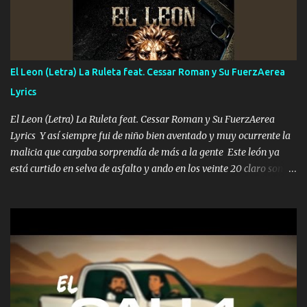
con la mirada siempre en alto A veces me fajó una super o a veces
me fajó una Glock siempre armado todas las generaciones yo
traigo El chiste es que hago lo que quiero pues así soy me mandó
yo tengo el control a todos yo les paro el dedo soy hocicon un
El Leon (Letra) La Ruleta feat. Cessar Roman y Su FuerzAerea
malcriado un malandrón Que Les importa no saben nada falsas
Lyrics
las risas las que me miran hay gente corriente no quieren ve...
El Leon (Letra) La Ruleta feat. Cessar Roman y Su FuerzAerea
Lyrics Y así siempre fui de niño bien aventado y muy ocurrente la
malicia que cargaba sorprendía de más a la gente Este león ya
está curtido en selva de asfalto y ando en los veinte 20 claro son
mis años Leon mi clave por si hay pendiente Tranquilo me la
navego ando en lo mío sin ni un pendiente si hay problemas lo
arreglamos padrino yo brincó en caliente Y No me paran aquí hay
pa más pues hay charola les voy a dar hasta topar pues no hay de
otra Música Surcando bien mi camino voy por mi línea no veo a
los lados aquel que no corre vuela no se me duerm voy chicoteado
Ya pasé varias hazañas ya tienen rato que me agarran el colmillo
de este León los estatales no sé esperaron Al tiro esta la PrimiZa