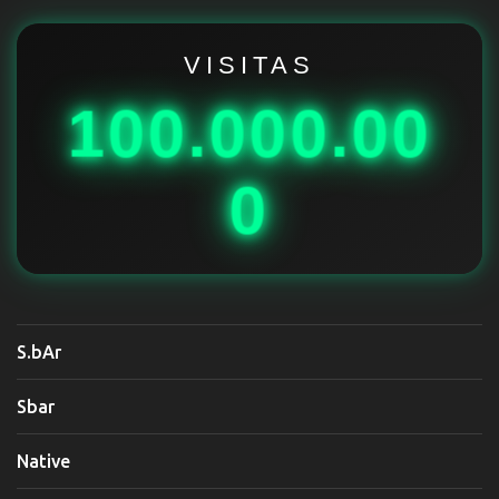
r
i
VISITAS
o
100.000.00
s
0
S.bAr
Sbar
Native