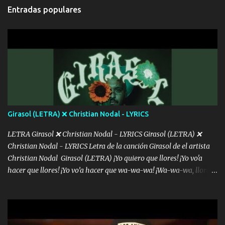
cada que intentas cantar Cada que intentas rapear, cada que
Entradas populares
intentas rimar Pobre payaso que usa a todo el mundo pa' conectar
con la gente Dices "Latino Gang" pero pisas a to'a tu gente Pa’ dar
mensajes, m'ijo, hay quе ser coherentеs Si tú no eres artista, al
menos se prudente Hoy me sabe a mierda, traigo un Balvin en los
dientes Por falta de empatía le toca ser resiliente ¿Acaso eres
consciente de los followers que mueves? Parcerito, abre los ojos y
ve el poder que tienes Otro chiste malo son los nombres de tus
álbum's "José, vibras colores con la energía del diablo " ¿Si ...
Girasol (LETRA) ❌ Christian Nodal - LYRICS
LETRA Girasol ❌ Christian Nodal - LYRICS Girasol (LETRA) ❌
Christian Nodal - LYRICS Letra de la canción Girasol de el artista
Christian Nodal Girasol (LETRA) ¡Yo quiero que llores! ¡Yo vo'a
hacer que llores! ¡Yo vo’a hacer que wa-wa-wa! ¡Wa-wa-wa, llores!
Hoy me levanté bromista y me tienes que aguantar No quiero
bromear contigo, de ti quiero bromear Tú eres un chiste, cabrón,
cada que intentas cantar Cada que intentas rapear, cada que
intentas rimar Pobre payaso que usa a todo el mundo pa' conectar