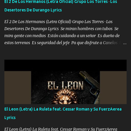
El 2 De Los Hermanos (Letra Oficial) Grupo Los Torres · Los
la invite a cenar Otras más me están pidiendo que las saque a
Desertores De Durango Lyrics
bailar Pero es que tengo un par de conciertos más que llenar Se
mueven solo por el interés P...
El 2 De Los Hermanos (Letra Oficial) Grupo Los Torres · Los
Desertores De Durango Lyrics Se miran hombres con tubos Se
mira gente con medios Están cuidando a un señor Es dueño de
estos terrenos Es seguridad del jefe Pa que disfrute a Canelos Es
el DOS de los HERMANOS un cerebro 🧠 inteligente junto con su
hermano el TRES blindado el Estado tiene andan ESPERANDO al
UNO QUE PRONTO ESTARÁ PRESENTE Que no falten las bucanas
ni tampoco las mujeres porque es platica de grandes por eso hay
que estar alegres doy las instrucciones para atender los deberes
Música Si es que salta algún problema de confianza tengo gente
ahí está el Hombre Cuarenta y también Pariente 7 arreglan
cualquier problema no más es cuestión que ordené NOS HACE
FALTA UN HERMANO DE CLAVE ERA EL 24 SIEMPRE FUE UN
El Leon (Letra) La Ruleta feat. Cessar Roman y Su FuerzAerea
HOMBRE VALIENTE POR ALGO M'URIÓ PELEAND0 SIEMPRE
Lyrics
VIO POR LA FAMILIA PARA QUE SIGA EL LEGADO Es el DOS de
los HERMANOS un cerebro inteligente y com...
El Leon (Letra) La Ruleta feat. Cessar Roman y Su FuerzAerea