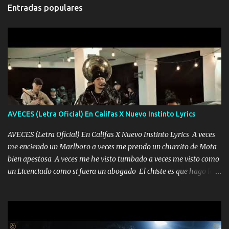
Entradas populares
AVECES (Letra Oficial) En Califas X Nuevo Instinto Lyrics
AVECES (Letra Oficial) En Califas X Nuevo Instinto Lyrics A veces
me enciendo un Marlboro a veces me prendo un churrito de Mota
bien apestosa A veces me he visto tumbado a veces me visto como
un Licenciado como si fuera un abogado El chiste es que hago lo
que quiero pues así soy me mandó yo tengo el control a todos yo
les paro el dedo soy hocicon un malcriado un malandrón Que Les
importa no saben nada falsas las risas las que me miran hay gente
corriente no quieren verte subir de level trucha mis plebes Música