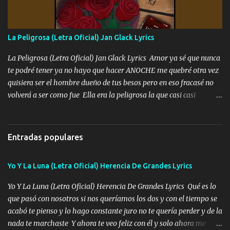
Ando en la colonia bien acelerado traigo un M2 que nunca me ha
fallado para mi compadre mandó un fuerte abrazo también al
Especial sabe que lo apreciamos En los mejores antros me verán
La Peligrosa (Letra Oficial) Jan Glack Lyrics
tomando con mujeres hermosas y botellas destapando siempre
bien cuidado bien atrabancado y a los que me conocen ya saben de
La Peligrosa (Letra Oficial) Jan Glack Lyrics Amor ya sé que nunca
lo que hablo Entre lob...
te podré tener ya no hayo que hacer ANOCHE me quebré otra vez
quisiera ser el hombre dueño de tus besos pero en eso fracasé no
volverá a ser como fue Ella era la peligrosa la que casi casi
convertí en mi esposa la que no importaba si llegaba tarde se
ponía contenta con un par de rosas Y aunque pasen cien años cien
años solo pienso en ti mami no me crees se que no me crees
Entradas populares
Música Amar me duele estoy rodeado de mujeres pero solo
quieren billetes y yo que solo ocupo verte Recuerdo echábamos
Yo Y La Luna (Letra Oficial) Herencia De Grandes Lyrics
pasión en la troca tus labios besándome yo quitándote la ropa no
quiero que sea nunca con otra yo quiero llevarte a la Luna y si
Yo Y La Luna (Letra Oficial) Herencia De Grandes Lyrics Qué es lo
quieres en ese momento te pido que seas mi esposa Chingada
que pasó con nosotros si nos queríamos los dos y con el tiempo se
madre no quiero dejar de tenerte no ayuda la p'uta loquera y al
acabó te pienso y lo hago constante juro no te quería perder y de la
chile quisiera ser menos de ti dependiente la pinche tristeza me
nada te marchaste Y ahora te veo feliz con él y solo ahora me