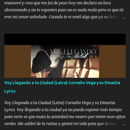
enamoré y creo que me fui de paso hoy me declaro un loco
enfiesto me gusta vivir en grande más me cuido me gusta ser
obsesionado y no te espantes pues no es nada malo pero es que tú
responsable hay rateros envidiosos que no falten mi dios es grande
eres mi amor anhelado Cuando te vi sentí algo que ya no había
me cuida de las maldades Pa el equipo aquí le mando un abrazo
aquí quise elegir por mí y me decidí por ti Y ya borracho me
que conmigo aquí tiene mi respaldo...
parqueo por tu ventana para llevarte las canciones que te encantan
pa enamorarte las flores no son tan caras pero llevan todo el
cariño de mi alma Que pa febrero vendré frente a ti con mis
preguntas y digas que sí hacernos novios y verte feliz y muy
contenta como yo por ti Música Pregúntame qué es lo que me
enamora pa describirte unas cuantas horas también pregunta que
quiero contigo que seas dichosa al estar conmigo Y ya borracho
contéstame la llamada pa dedicarte unas bonitas palabras así
Voy Llegando a tu Ciudad (Letra) Cornelio Vega y su Dinastia
borracho me animo a decirte todo y puedo describirlo mucho que
Lyrics
me encantes Decirte que me siento muy feliz y emocionado por
tenerte aquí espero que quiera...
Voy Llegando a tu Ciudad (Letra) Cornelio Vega y su Dinastia
Lyrics Voy llegando a tu ciudad ya no puedo esperar más tiempo
para verte es que mata la ansiedad me muero por mirar esos ojitos
verdes Me saldré de la rutina y giraré mi vida para que tú estés en