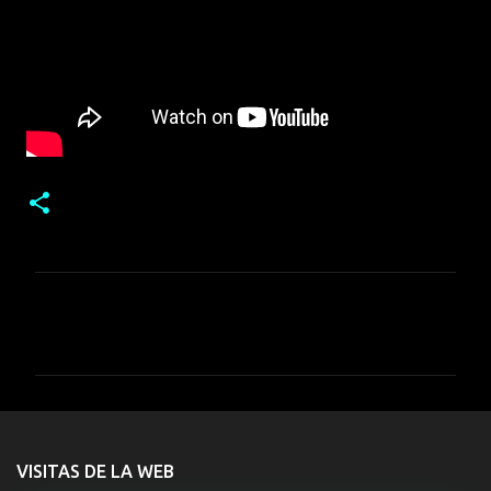
C
o
m
e
n
t
VISITAS DE LA WEB
a