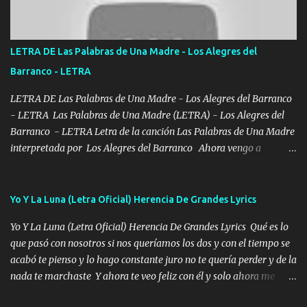
verde se le extraña pa que sepan Aquí Pura GENTE DE LA RANA 🐸
POR CLAVE ES EL CALI 4 EN LA CIUDAD TIJUANA Música Al
tirante andamos mi carnal atento a cualquier necesidad no porque
LETRA DE Las Palabras de Una Madre - Los Alegres del
se ve limpio el camino nos confiamos al andar y nunca con la
Barranco - LETRA
misma piedra me vuelvo a tropezar Cuando ando de enamorado
en corto me tiró a per...
LETRA DE Las Palabras de Una Madre - Los Alegres del Barranco
- LETRA Las Palabras de Una Madre (LETRA) - Los Alegres del
Barranco - LETRA Letra de la canción Las Palabras de Una Madre
interpretada por Los Alegres del Barranco Ahora vengo a
visitarte, a tu txumba a saludarte, se que del cielo me vez y desde
halla has de cuidarme, son palabras de una madre, que lleva en el
viento a su hijo y aunque ahora ya este con Dios el destino así lo
Yo Y La Luna (Letra Oficial) Herencia De Grandes Lyrics
quiso, él tiempo sigue pasando y nunca te olvidaremos, aquí
Yo Y La Luna (Letra Oficial) Herencia De Grandes Lyrics Qué es lo
seguiré esperando hasta volvernos a vernos El recuerdo que yo
que pasó con nosotros si nos queríamos los dos y con el tiempo se
tengo de mi mente no se va, en mi corazón me llevo lo mismo que
acabó te pienso y lo hago constante juro no te quería perder y de la
tu papá, a veces me pongo triste porque no puedo mirarte, mas se
nada te marchaste Y ahora te veo feliz con él y solo ahora me
que tu me escuchas porque tu eres mi gran ángel, El desespero me
quedé yo y la luna cantamos y por ti nos embriagamos' Quién
llega para reunirme contigo, tu iluminas mi sendero por siempre