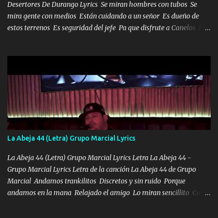
Desertores De Durango Lyrics Se miran hombres con tubos Se
mira gente con medios Están cuidando a un señor Es dueño de
estos terrenos Es seguridad del jefe Pa que disfrute a Canelos Es
el DOS de los HERMANOS un cerebro 🧠 inteligente junto con su
hermano el TRES blindado el Estado tiene andan ESPERANDO al
UNO QUE PRONTO ESTARÁ PRESENTE Que no falten las bucanas
ni tampoco las mujeres porque es platica de grandes por eso hay
que estar alegres doy las instrucciones para atender los deberes
Música Si es que salta algún problema de confianza tengo gente
ahí está el Hombre Cuarenta y también Pariente 7 arreglan
cualquier problema no más es cuestión que ordené NOS HACE
FALTA UN HERMANO DE CLAVE ERA EL 24 SIEMPRE FUE UN
La Abeja 44 (Letra) Grupo Marcial Lyrics
HOMBRE VALIENTE POR ALGO M'URIÓ PELEAND0 SIEMPRE
VIO POR LA FAMILIA PARA QUE SIGA EL LEGADO Es el DOS de
La Abeja 44 (Letra) Grupo Marcial Lyrics Letra La Abeja 44 -
los HERMANOS un cerebro inteligente y com...
Grupo Marcial Lyrics Letra de la canción La Abeja 44 de Grupo
Marcial Andamos trankilitos Discretos y sin ruido Porque
andamos en la mana Relajado el amigo Lo miran sencillito Con
una Glock bien fajada Lo miran relajado La vida disfrutando Y la
gente siempre criticando Nos miran algo bueno Ya sera ropa,