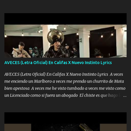
encierra princesa tu sabes que nunca saldras de mi mente Ella era
quedé yo y la luna cantamos y por ti nos embriagamos' Quién
la peligro...
sabe que será de mí si contigo fue muy feliz a lo mejor no lloro
pero muy en el fondo te adoro' Música Me muero por ir a buscarte
pero eso ya no va a pasar me perderé en la soledad Porque me
mirabas bonito si yo no fui el final feliz el final fue triste pa mí Y
duele no tenerte aquí sabiendo que moría por ti yo y la luna
cantamos y por ti nos embriagamos Quién sabe qué será de mí si
contigo fui muy feliz a lo mejor no lloró pero muy en el fondo te
adoro
AVECES (Letra Oficial) En Califas X Nuevo Instinto Lyrics
AVECES (Letra Oficial) En Califas X Nuevo Instinto Lyrics A veces
me enciendo un Marlboro a veces me prendo un churrito de Mota
bien apestosa A veces me he visto tumbado a veces me visto como
un Licenciado como si fuera un abogado El chiste es que hago lo
que quiero pues así soy me mandó yo tengo el control a todos yo
les paro el dedo soy hocicon un malcriado un malandrón Que Les
importa no saben nada falsas las risas las que me miran hay gente
corriente no quieren verte subir de level trucha mis plebes Música
A veces me pongo un sombrero a veces me ven la cachucha de lado