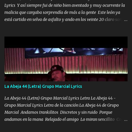
Lyrics Y así siempre fui de niño bien aventado y muy ocurrente la
malicia que cargaba sorprendía de más a la gente Este león ya
está curtido en selva de asfalto y ando en los veinte 20 claro son
mis años Leon mi clave por si hay pendiente Tranquilo me la
navego ando en lo mío sin ni un pendiente si hay problemas lo
arreglamos padrino yo brincó en caliente Y No me paran aquí hay
pa más pues hay charola les voy a dar hasta topar pues no hay de
otra Música Surcando bien mi camino voy por mi línea no veo a
los lados aquel que no corre vuela no se me duerm voy chicoteado
Ya pasé varias hazañas ya tienen rato que me agarran el colmillo
de este León los estatales no sé esperaron Al tiro esta la PrimiZa
también la nueve que cargo al lado doy la mano al que su amigo y
La Abeja 44 (Letra) Grupo Marcial Lyrics
al traicionero damos pa abajo Y No me paran aquí hay pa más
pues hay charola les voy a dar hasta topar pues no hay de otra...
La Abeja 44 (Letra) Grupo Marcial Lyrics Letra La Abeja 44 -
Grupo Marcial Lyrics Letra de la canción La Abeja 44 de Grupo
Marcial Andamos trankilitos Discretos y sin ruido Porque
andamos en la mana Relajado el amigo Lo miran sencillito Con
una Glock bien fajada Lo miran relajado La vida disfrutando Y la