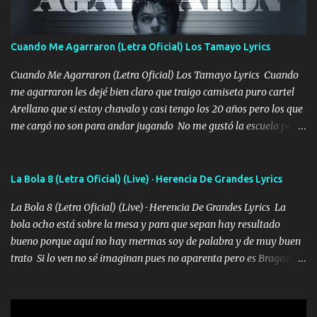
quiero que sea nunca con otra yo quiero llevarte a la Luna y si
quieres en ese momento te pido que seas mi esposa Chingada
madre no quiero dejar de tenerte no ayuda la p'uta loquera y al
Cuando Me Agarraron (Letra Oficial) Los Tamayo Lyrics
chile quisiera ser menos de ti dependiente la pinche tristeza me
encierra princesa tu sabes que nunca saldras de mi mente Ella era
Cuando Me Agarraron (Letra Oficial) Los Tamayo Lyrics Cuando
la peligro...
me agarraron les dejé bien claro que traigo camiseta puro cartel
Arellano que si estoy chavalo y casi tengo los 20 años pero los que
me cargó no son para andar jugando No me gustó la escuela pero
las libretas para el otro lado las fuimos mandando Ya nos
difamaron y nos han tachado sigue la vieja guardia y sigue bien
firme el legado que si como me llamó varios ya se han preguntado
La Bola 8 (Letra Oficial) (Live) · Herencia De Grandes Lyrics
Yo Soy El De Las Pacas Sobrino Del Brazo Armad0 Con mi Glock
La Bola 8 (Letra Oficial) (Live) · Herencia De Grandes Lyrics La
fajado y mi R terciado me van a ver allá por TJ para un licenciado
bola ocho está sobre la mesa y para que sepan hay resultado
mando un abrazo andamos al cien Choritas también Música
bueno porque aquí no hay mermas soy de palabra y de muy buen
Ando en la colonia bien acelerado traigo un M2 que nunca me ha
trato Si lo ven no sé imaginan pues no aparenta pero es Bragado a
fallado para mi compadre mandó un fuerte abrazo también al
cualquiera lo saluda que dice mi toro como ha estado No soy de
Especial sabe que lo apreciamos En los mejores antros me verán
muchos amigos los que yo tengo ya están contados mi familia es
tomando con mujeres hermosas y botellas destapando siempre
lo primero que cualquier cosa es un gran regalo Siempre me van a
bien cuidado bien atrabancado y a los que me conocen ya saben de