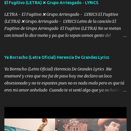
El Fugitivo (LETRA) ❌ Grupo Arriesgado - LYRICS
pensar... Que tú ya no vas a estar Pasarán... Solito me dejaras
Intentar... ...
LETRA - El Fugitivo ❌ Grupo Arriesgado - LYRICS El Fugitivo
(LETRA) ❌ Grupo Arriesgado - LYRICS Letra de la canción El
Fugitivo de Grupo Arriesgado El Fugitivo (LETRA) No se metan
con ismael lo dice meño y pa que lo sepan somos gente del
sombrero y la mayiza aquí se respeta pa los rumbos del azache
paseo tranquilo pues son mi tierra por ahí les tire una clave y del M
grande traemos la bandera 04 se oye por los radios y bien
Ya Borracho (Letra Oficial) Herencia De Grandes Lyrics
pendientes andan los chávalos la espalda me van cuidando y si se
Ya Borracho (Letra Oficial) Herencia De Grandes Lyrics Me
ofrece también peleam'os bien atentó el compa huicho la corta al
enamoré y creo que me fui de paso hoy me declaro un loco
cinto y radios colgados cuando salimos del rancho carros
obsesionado y no te espantes pues no es nada malo pero es que tú
blindándos y bien equipados no somos gente de problemas pero
eres mi amor anhelado Cuando te vi sentí algo que ya no había
defendemos muy bien nuestra tierra buena sombra nos cobija y el
aquí quise elegir por mí y me decidí por ti Y ya borracho me
mismo ranchero es el que patrocina No crean que se me ah
parqueo por tu ventana para llevarte las canciones que te encantan
olvidado en aqueyos topes aquel atentado rápido corrió el mitote
pa enamorarte las flores no son tan caras pero llevan todo el
y con voz de mando les dijo don mayo que rescaten a manuel
cariño de mi alma Que pa febrero vendré frente a ti con mis
porque lo estimo y lo quiero ami lado vivi...
preguntas y digas que sí hacernos novios y verte feliz y muy