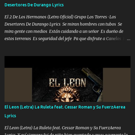
Desertores De Durango Lyrics
El 2 De Los Hermanos (Letra Oficial) Grupo Los Torres · Los
Desertores De Durango Lyrics Se miran hombres con tubos Se
mira gente con medios Están cuidando a un señor Es dueño de
estos terrenos Es seguridad del jefe Pa que disfrute a Canelos Es
el DOS de los HERMANOS un cerebro 🧠 inteligente junto con su
hermano el TRES blindado el Estado tiene andan ESPERANDO al
UNO QUE PRONTO ESTARÁ PRESENTE Que no falten las bucanas
ni tampoco las mujeres porque es platica de grandes por eso hay
que estar alegres doy las instrucciones para atender los deberes
Música Si es que salta algún problema de confianza tengo gente
ahí está el Hombre Cuarenta y también Pariente 7 arreglan
cualquier problema no más es cuestión que ordené NOS HACE
FALTA UN HERMANO DE CLAVE ERA EL 24 SIEMPRE FUE UN
El Leon (Letra) La Ruleta feat. Cessar Roman y Su FuerzAerea
HOMBRE VALIENTE POR ALGO M'URIÓ PELEAND0 SIEMPRE
Lyrics
VIO POR LA FAMILIA PARA QUE SIGA EL LEGADO Es el DOS de
los HERMANOS un cerebro inteligente y com...
El Leon (Letra) La Ruleta feat. Cessar Roman y Su FuerzAerea
Lyrics Y así siempre fui de niño bien aventado y muy ocurrente la