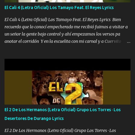
también la nueve que cargo al lado doy la mano al que su amigo y
El Cali 4 (Letra Oficial) Los Tamayo Feat. El Reyes Lyrics
al traicionero damos pa abajo Y No me paran aquí hay pa más
pues hay charola les voy a dar hasta topar pues no hay de otra...
El Cali 4 (Letra Oficial) Los Tamayo Feat. El Reyes Lyrics Bien
recuerdo que lo conocí empecherado me recibió fuimos a visitar a
un señor la gente bajo control y ahí empezamos los versos pa
anotar el corridón Y en la escuelita con mi carnal y a Cuervito
mandó a saludar la bergacera del Alamar pensó no llegó al final y
aquí se cumplen las reglas no secuestr0 no r0bar De La C giró la
orden nos comanda el doble P bien firmes con Alto PRIETO y la
camisa es color Verde y peleam0s la Bandera por todita a la ciudad
con los drones patrullando la Frontera De Tijuana Bulevares
Bellas Artes me ve en las blancas ya hace falta mi APA FLACO
verde se le extraña pa que sepan Aquí Pura GENTE DE LA RANA 🐸
POR CLAVE ES EL CALI 4 EN LA CIUDAD TIJUANA Música Al
tirante andamos mi carnal atento a cualquier necesidad no porque
El 2 De Los Hermanos (Letra Oficial) Grupo Los Torres · Los
se ve limpio el camino nos confiamos al andar y nunca con la
Desertores De Durango Lyrics
misma piedra me vuelvo a tropezar Cuando ando de enamorado
en corto me tiró a per...
El 2 De Los Hermanos (Letra Oficial) Grupo Los Torres · Los