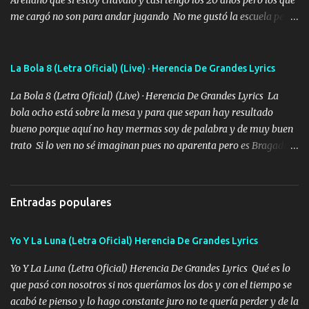
me cargó no son para andar jugando No me gustó la escuela pero
las libretas para el otro lado las fuimos mandando Ya nos
difamaron y nos han tachado sigue la vieja guardia y sigue bien
firme el legado que si como me llamó varios ya se han preguntado
La Bola 8 (Letra Oficial) (Live) · Herencia De Grandes Lyrics
Yo Soy El De Las Pacas Sobrino Del Brazo Armad0 Con mi Glock
La Bola 8 (Letra Oficial) (Live) · Herencia De Grandes Lyrics La
fajado y mi R terciado me van a ver allá por TJ para un licenciado
bola ocho está sobre la mesa y para que sepan hay resultado
mando un abrazo andamos al cien Choritas también Música
bueno porque aquí no hay mermas soy de palabra y de muy buen
Ando en la colonia bien acelerado traigo un M2 que nunca me ha
trato Si lo ven no sé imaginan pues no aparenta pero es Bragado a
fallado para mi compadre mandó un fuerte abrazo también al
cualquiera lo saluda que dice mi toro como ha estado No soy de
Especial sabe que lo apreciamos En los mejores antros me verán
muchos amigos los que yo tengo ya están contados mi familia es
tomando con mujeres hermosas y botellas destapando siempre
lo primero que cualquier cosa es un gran regalo Siempre me van a
bien cuidado bien atrabancado y a los que me conocen ya saben de
Entradas populares
ver solo más no ando solo ai ta el aparato con cargador extendido
lo que hablo Entre lob...
para lucirlo yo aquí lo calmo Y mis collares me dan protección me
Yo Y La Luna (Letra Oficial) Herencia De Grandes Lyrics
cuidan los santos y mi Dios cada día con mas ganas le doy todo
por un futuro mejor Música Empecé desde los trece y hasta la
Yo Y La Luna (Letra Oficial) Herencia De Grandes Lyrics Qué es lo
fecha aún sigo vigente no soy manchado soy bueno pero si me
que pasó con nosotros si nos queríamos los dos y con el tiempo se
alteró de repente Mi carnal Abel aun lado ni uno con el otro no se
acabó te pienso y lo hago constante juro no te quería perder y de la