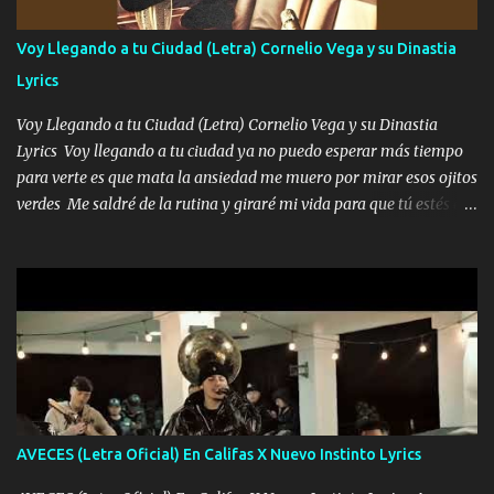
quiero contigo que seas dichosa al estar conmigo Y ya borracho
contéstame la llamada pa dedicarte unas bonitas palabras así
Voy Llegando a tu Ciudad (Letra) Cornelio Vega y su Dinastia
borracho me animo a decirte todo y puedo describirlo mucho que
Lyrics
me encantes Decirte que me siento muy feliz y emocionado por
tenerte aquí espero que quiera...
Voy Llegando a tu Ciudad (Letra) Cornelio Vega y su Dinastia
Lyrics Voy llegando a tu ciudad ya no puedo esperar más tiempo
para verte es que mata la ansiedad me muero por mirar esos ojitos
verdes Me saldré de la rutina y giraré mi vida para que tú estés en
ella como debe ser Yo sé que eres conocida que varios te tiran pero
no merecen y dile ya a tus amigas que no te presenten con más
pequeñeces Aquí estoy no dejaré que se te acerquen nadie porque
solo yo tendre el candado 🔒 del amor ❤️ Música Mil y un besos
para dar ya estando en tu ciudad no habrá quien lo detenga si las
copas van de más vayamos a un lugar y cerremos las puertas
Entre alcohol y besos se va incrementado el Fuego en esa
habitación ya no mires más el reloj Única por donde vas me curas
tú mi mal moviendo tu silueta no hay otra que te sea igual te ves
AVECES (Letra Oficial) En Califas X Nuevo Instinto Lyrics
tan especial por eso es que me tientas Aquí estoy no dejaré que se