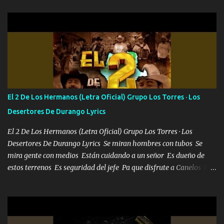
camisa no me quito arriba la F.E.S Los caballos de TRX marcan
702 mo cuenta de banco no cuadra con que yo use bots rompiendo
estándares 110 mil records de pistas no me falta mucho para
verme en las revistas Ya pasé Italia Japón Madrid Milán y también
Francia ropa de 100.000 bolas Louis vuitton es mi fragancia
repleta de presidentes la bolsa estoy en mi pic si no se han dado
cuenta chequeen gráficas del kitch
El 2 De Los Hermanos (Letra Oficial) Grupo Los Torres · Los
Desertores De Durango Lyrics
El 2 De Los Hermanos (Letra Oficial) Grupo Los Torres · Los
Desertores De Durango Lyrics Se miran hombres con tubos Se
mira gente con medios Están cuidando a un señor Es dueño de
estos terrenos Es seguridad del jefe Pa que disfrute a Canelos Es
el DOS de los HERMANOS un cerebro 🧠 inteligente junto con su
hermano el TRES blindado el Estado tiene andan ESPERANDO al
UNO QUE PRONTO ESTARÁ PRESENTE Que no falten las bucanas
ni tampoco las mujeres porque es platica de grandes por eso hay