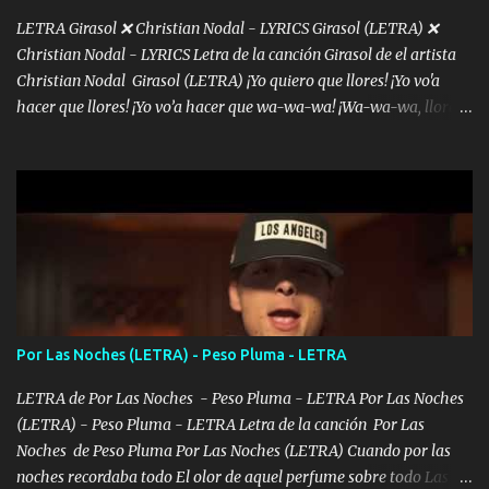
LETRA Girasol ❌ Christian Nodal - LYRICS Girasol (LETRA) ❌
Christian Nodal - LYRICS Letra de la canción Girasol de el artista
Christian Nodal Girasol (LETRA) ¡Yo quiero que llores! ¡Yo vo'a
hacer que llores! ¡Yo vo’a hacer que wa-wa-wa! ¡Wa-wa-wa, llores!
Hoy me levanté bromista y me tienes que aguantar No quiero
bromear contigo, de ti quiero bromear Tú eres un chiste, cabrón,
cada que intentas cantar Cada que intentas rapear, cada que
intentas rimar Pobre payaso que usa a todo el mundo pa' conectar
con la gente Dices "Latino Gang" pero pisas a to'a tu gente Pa’ dar
mensajes, m'ijo, hay quе ser coherentеs Si tú no eres artista, al
menos se prudente Hoy me sabe a mierda, traigo un Balvin en los
dientes Por falta de empatía le toca ser resiliente ¿Acaso eres
consciente de los followers que mueves? Parcerito, abre los ojos y
Por Las Noches (LETRA) - Peso Pluma - LETRA
ve el poder que tienes Otro chiste malo son los nombres de tus
álbum's "José, vibras colores con la energía del diablo " ¿Si ...
LETRA de Por Las Noches - Peso Pluma - LETRA Por Las Noches
(LETRA) - Peso Pluma - LETRA Letra de la canción Por Las
Noches de Peso Pluma Por Las Noches (LETRA) Cuando por las
noches recordaba todo El olor de aquel perfume sobre todo Las