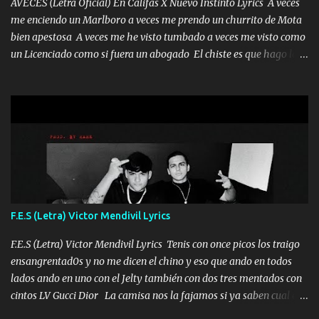
te acerque nadie porque solo yo tendre el candado 🔒 del a...
AVECES (Letra Oficial) En Califas X Nuevo Instinto Lyrics A veces
me enciendo un Marlboro a veces me prendo un churrito de Mota
bien apestosa A veces me he visto tumbado a veces me visto como
un Licenciado como si fuera un abogado El chiste es que hago lo
que quiero pues así soy me mandó yo tengo el control a todos yo
les paro el dedo soy hocicon un malcriado un malandrón Que Les
importa no saben nada falsas las risas las que me miran hay gente
corriente no quieren verte subir de level trucha mis plebes Música
A veces me pongo un sombrero a veces me ven la cachucha de lado
con la mirada siempre en alto A veces me fajó una super o a veces
me fajó una Glock siempre armado todas las generaciones yo
traigo El chiste es que hago lo que quiero pues así soy me mandó
yo tengo el control a todos yo les paro el dedo soy hocicon un
F.E.S (Letra) Victor Mendivil Lyrics
malcriado un malandrón Que Les importa no saben nada falsas
las risas las que me miran hay gente corriente no quieren ve...
F.E.S (Letra) Victor Mendivil Lyrics Tenis con once picos los traigo
ensangrentad0s y no me dicen el chino y eso que ando en todos
lados ando en uno con el Jelty también con dos tres mentados con
cintos LV Gucci Dior La camisa nos la fajamos si ya saben cual es
tanto suena que ya le ardió a tres la trone con el cable en inglés la