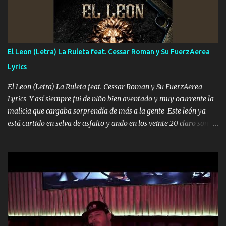
Música Si es que salta algún problema de confianza tengo gente
ahí está el Hombre Cuarenta y también Pariente 7 arreglan
cualquier problema no más es cuestión que ordené NOS HACE
FALTA UN HERMANO DE CLAVE ERA EL 24 SIEMPRE FUE UN
El Leon (Letra) La Ruleta feat. Cessar Roman y Su FuerzAerea
HOMBRE VALIENTE POR ALGO M'URIÓ PELEAND0 SIEMPRE
Lyrics
VIO POR LA FAMILIA PARA QUE SIGA EL LEGADO Es el DOS de
los HERMANOS un cerebro inteligente y com...
El Leon (Letra) La Ruleta feat. Cessar Roman y Su FuerzAerea
Lyrics Y así siempre fui de niño bien aventado y muy ocurrente la
malicia que cargaba sorprendía de más a la gente Este león ya
está curtido en selva de asfalto y ando en los veinte 20 claro son
mis años Leon mi clave por si hay pendiente Tranquilo me la
navego ando en lo mío sin ni un pendiente si hay problemas lo
arreglamos padrino yo brincó en caliente Y No me paran aquí hay
pa más pues hay charola les voy a dar hasta topar pues no hay de
otra Música Surcando bien mi camino voy por mi línea no veo a
los lados aquel que no corre vuela no se me duerm voy chicoteado
Ya pasé varias hazañas ya tienen rato que me agarran el colmillo
de este León los estatales no sé esperaron Al tiro esta la PrimiZa