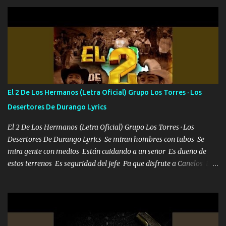
Pero aunque lo intentara nunca iba a cambiar Y no estaba viendo
Que al frente tenía la respuesta Ahora ya lo entiendo Pero habrán
algunas que no lo entiendan Porque ahora soy su pesadilla, lo sé
Soy yo la octava maravilla, no lo niegues Tengo de rodillas a otras
cien Y por más que quieran no me detienen Soy yo la mente que
más brilla, lo ves Pa' mi la vida es tan sencilla No lo entenderías en
tu vida, y está bien Porque lo que tengo nadie lo tiene Una me está
escribiendo y la otra me va a llamar Quiere que vaya a verla y que
El 2 De Los Hermanos (Letra Oficial) Grupo Los Torres · Los
la invite a cenar Otras más me están pidiendo que las saque a
Desertores De Durango Lyrics
bailar Pero es que tengo un par de conciertos más que llenar Se
mueven solo por el interés P...
El 2 De Los Hermanos (Letra Oficial) Grupo Los Torres · Los
Desertores De Durango Lyrics Se miran hombres con tubos Se
mira gente con medios Están cuidando a un señor Es dueño de
estos terrenos Es seguridad del jefe Pa que disfrute a Canelos Es
el DOS de los HERMANOS un cerebro 🧠 inteligente junto con su
hermano el TRES blindado el Estado tiene andan ESPERANDO al
UNO QUE PRONTO ESTARÁ PRESENTE Que no falten las bucanas
ni tampoco las mujeres porque es platica de grandes por eso hay
que estar alegres doy las instrucciones para atender los deberes