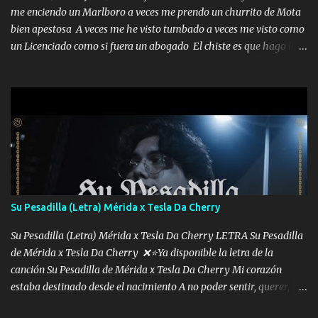
me enciendo un Marlboro a veces me prendo un churrito de Mota
bien apestosa A veces me he visto tumbado a veces me visto como
un Licenciado como si fuera un abogado El chiste es que hago lo
que quiero pues así soy me mandó yo tengo el control a todos yo
les paro el dedo soy hocicon un malcriado un malandrón Que Les
importa no saben nada falsas las risas las que me miran hay gente
corriente no quieren verte subir de level trucha mis plebes Música
A veces me pongo un sombrero a veces me ven la cachucha de lado
con la mirada siempre en alto A veces me fajó una super o a veces
me fajó una Glock siempre armado todas las generaciones yo
traigo El chiste es que hago lo que quiero pues así soy me mandó
yo tengo el control a todos yo les paro el dedo soy hocicon un
Su Pesadilla (Letra) Mérida x Tesla Da Cherry
malcriado un malandrón Que Les importa no saben nada falsas
las risas las que me miran hay gente corriente no quieren ve...
Su Pesadilla (Letra) Mérida x Tesla Da Cherry LETRA Su Pesadilla
de Mérida x Tesla Da Cherry ❌⭐Ya disponible la letra de la
canción Su Pesadilla de Mérida x Tesla Da Cherry Mi corazón
estaba destinado desde el nacimiento A no poder sentir, querer,
confiar y amar Soñaba con llegar a ser como uno más del resto