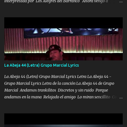
interpretada por Los Alegres del Barranco Ahora vengo a
visitarte, a tu txumba a saludarte, se que del cielo me vez y desde
halla has de cuidarme, son palabras de una madre, que lleva en el
viento a su hijo y aunque ahora ya este con Dios el destino así lo
quiso, él tiempo sigue pasando y nunca te olvidaremos, aquí
seguiré esperando hasta volvernos a vernos El recuerdo que yo
tengo de mi mente no se va, en mi corazón me llevo lo mismo que
tu papá, a veces me pongo triste porque no puedo mirarte, mas se
que tu me escuchas porque tu eres mi gran ángel, El desespero me
llega para reunirme contigo, tu iluminas mi sendero por siempre
La Abeja 44 (Letra) Grupo Marcial Lyrics
serás mi niño, del amor que yo te tengo es co...
La Abeja 44 (Letra) Grupo Marcial Lyrics Letra La Abeja 44 -
Grupo Marcial Lyrics Letra de la canción La Abeja 44 de Grupo
Marcial Andamos trankilitos Discretos y sin ruido Porque
andamos en la mana Relajado el amigo Lo miran sencillito Con
una Glock bien fajada Lo miran relajado La vida disfrutando Y la
gente siempre criticando Nos miran algo bueno Ya sera ropa,
diamante lo que me cuelgan en el cuello (Chorus) Y cuando
coronamos Se jala los marciales Y sus guitarras ya van sonando