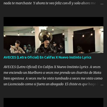
ha rajado pal Chinchillas un saludo y para un amigo que está en
nada te marchaste Y ahora te veo feliz con él y solo ahora me
Peñasco Me fajó una Glock al cinto y de Louis Vuitton son mis
quedé yo y la luna cantamos y por ti nos embriagamos' Quién
zapatos mi es...
sabe que será de mí si contigo fue muy feliz a lo mejor no lloro
pero muy en el fondo te adoro' Música Me muero por ir a buscarte
pero eso ya no va a pasar me perderé en la soledad Porque me
mirabas bonito si yo no fui el final feliz el final fue triste pa mí Y
duele no tenerte aquí sabiendo que moría por ti yo y la luna
cantamos y por ti nos embriagamos Quién sabe qué será de mí si
contigo fui muy feliz a lo mejor no lloró pero muy en el fondo te
adoro
AVECES (Letra Oficial) En Califas X Nuevo Instinto Lyrics
AVECES (Letra Oficial) En Califas X Nuevo Instinto Lyrics A veces
me enciendo un Marlboro a veces me prendo un churrito de Mota
bien apestosa A veces me he visto tumbado a veces me visto como
un Licenciado como si fuera un abogado El chiste es que hago lo
que quiero pues así soy me mandó yo tengo el control a todos yo
les paro el dedo soy hocicon un malcriado un malandrón Que Les
importa no saben nada falsas las risas las que me miran hay gente
corriente no quieren verte subir de level trucha mis plebes Música