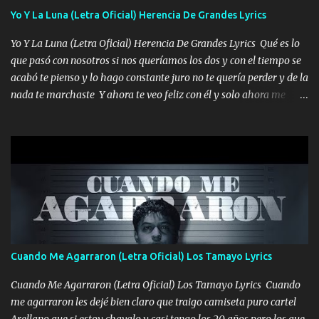
viento a su hijo y aunque ahora ya este con Dios el destino así lo
Yo Y La Luna (Letra Oficial) Herencia De Grandes Lyrics
quiso, él tiempo sigue pasando y nunca te olvidaremos, aquí
Yo Y La Luna (Letra Oficial) Herencia De Grandes Lyrics Qué es lo
seguiré esperando hasta volvernos a vernos El recuerdo que yo
que pasó con nosotros si nos queríamos los dos y con el tiempo se
tengo de mi mente no se va, en mi corazón me llevo lo mismo que
acabó te pienso y lo hago constante juro no te quería perder y de la
tu papá, a veces me pongo triste porque no puedo mirarte, mas se
nada te marchaste Y ahora te veo feliz con él y solo ahora me
que tu me escuchas porque tu eres mi gran ángel, El desespero me
quedé yo y la luna cantamos y por ti nos embriagamos' Quién
llega para reunirme contigo, tu iluminas mi sendero por siempre
sabe que será de mí si contigo fue muy feliz a lo mejor no lloro
serás mi niño, del amor que yo te tengo es co...
pero muy en el fondo te adoro' Música Me muero por ir a buscarte
pero eso ya no va a pasar me perderé en la soledad Porque me
mirabas bonito si yo no fui el final feliz el final fue triste pa mí Y
duele no tenerte aquí sabiendo que moría por ti yo y la luna
cantamos y por ti nos embriagamos Quién sabe qué será de mí si
contigo fui muy feliz a lo mejor no lloró pero muy en el fondo te
adoro
Cuando Me Agarraron (Letra Oficial) Los Tamayo Lyrics
Cuando Me Agarraron (Letra Oficial) Los Tamayo Lyrics Cuando
me agarraron les dejé bien claro que traigo camiseta puro cartel
Arellano que si estoy chavalo y casi tengo los 20 años pero los que