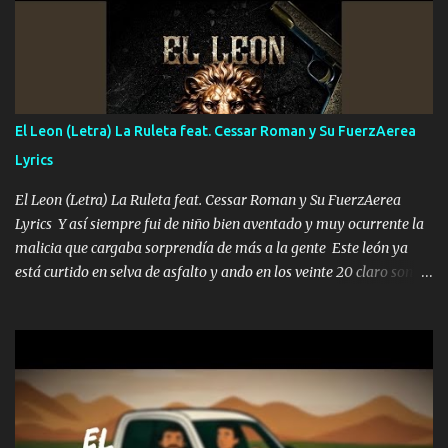
A veces me pongo un sombrero a veces me ven la cachucha de lado
con la mirada siempre en alto A veces me fajó una super o a veces
me fajó una Glock siempre armado todas las generaciones yo
traigo El chiste es que hago lo que quiero pues así soy me mandó
yo tengo el control a todos yo les paro el dedo soy hocicon un
El Leon (Letra) La Ruleta feat. Cessar Roman y Su FuerzAerea
malcriado un malandrón Que Les importa no saben nada falsas
Lyrics
las risas las que me miran hay gente corriente no quieren ve...
El Leon (Letra) La Ruleta feat. Cessar Roman y Su FuerzAerea
Lyrics Y así siempre fui de niño bien aventado y muy ocurrente la
malicia que cargaba sorprendía de más a la gente Este león ya
está curtido en selva de asfalto y ando en los veinte 20 claro son
mis años Leon mi clave por si hay pendiente Tranquilo me la
navego ando en lo mío sin ni un pendiente si hay problemas lo
arreglamos padrino yo brincó en caliente Y No me paran aquí hay
pa más pues hay charola les voy a dar hasta topar pues no hay de
otra Música Surcando bien mi camino voy por mi línea no veo a
los lados aquel que no corre vuela no se me duerm voy chicoteado
Ya pasé varias hazañas ya tienen rato que me agarran el colmillo