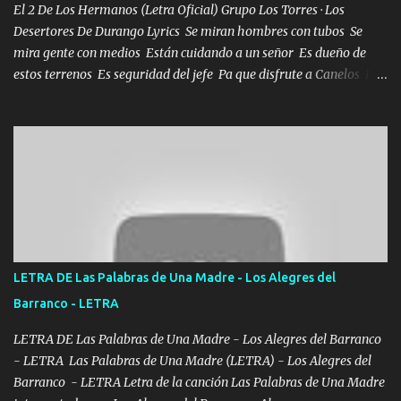
en corto me tiró a per...
El 2 De Los Hermanos (Letra Oficial) Grupo Los Torres · Los
Desertores De Durango Lyrics Se miran hombres con tubos Se
mira gente con medios Están cuidando a un señor Es dueño de
estos terrenos Es seguridad del jefe Pa que disfrute a Canelos Es
el DOS de los HERMANOS un cerebro 🧠 inteligente junto con su
hermano el TRES blindado el Estado tiene andan ESPERANDO al
UNO QUE PRONTO ESTARÁ PRESENTE Que no falten las bucanas
ni tampoco las mujeres porque es platica de grandes por eso hay
que estar alegres doy las instrucciones para atender los deberes
Música Si es que salta algún problema de confianza tengo gente
ahí está el Hombre Cuarenta y también Pariente 7 arreglan
cualquier problema no más es cuestión que ordené NOS HACE
FALTA UN HERMANO DE CLAVE ERA EL 24 SIEMPRE FUE UN
LETRA DE Las Palabras de Una Madre - Los Alegres del
HOMBRE VALIENTE POR ALGO M'URIÓ PELEAND0 SIEMPRE
Barranco - LETRA
VIO POR LA FAMILIA PARA QUE SIGA EL LEGADO Es el DOS de
los HERMANOS un cerebro inteligente y com...
LETRA DE Las Palabras de Una Madre - Los Alegres del Barranco
- LETRA Las Palabras de Una Madre (LETRA) - Los Alegres del
Barranco - LETRA Letra de la canción Las Palabras de Una Madre