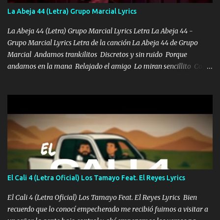
también la nueve que cargo al lado doy la mano al que su amigo y
La Abeja 44 (Letra) Grupo Marcial Lyrics
al traicionero damos pa abajo Y No me paran aquí hay pa más
pues hay charola les voy a dar hasta topar pues no hay de otra...
La Abeja 44 (Letra) Grupo Marcial Lyrics Letra La Abeja 44 -
Grupo Marcial Lyrics Letra de la canción La Abeja 44 de Grupo
Marcial Andamos trankilitos Discretos y sin ruido Porque
andamos en la mana Relajado el amigo Lo miran sencillito Con
una Glock bien fajada Lo miran relajado La vida disfrutando Y la
gente siempre criticando Nos miran algo bueno Ya sera ropa,
diamante lo que me cuelgan en el cuello (Chorus) Y cuando
coronamos Se jala los marciales Y sus guitarras ya van sonando
Un gallardo me prendo Para agarrar el vuelo y la mente y
tranquilizando Tomense un buen trago Y así es como empezamos
los versos que voy cantando (Music) A vido alta y bajas La carreta
se atora Pero nunca le aflojamos Ya me han pasado cosas Y
aunque ustedes no sepan Pero la vida es muy corta Hay que
El Cali 4 (Letra Oficial) Los Tamayo Feat. El Reyes Lyrics
echarle chingazos Y seguir trabajando porque nada es...
El Cali 4 (Letra Oficial) Los Tamayo Feat. El Reyes Lyrics Bien
recuerdo que lo conocí empecherado me recibió fuimos a visitar a