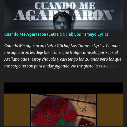
Un gallardo me prendo Para agarrar el vuelo y la mente y
tranquilizando Tomense un buen trago Y así es como empezamos
los versos que voy cantando (Music) A vido alta y bajas La carreta
se atora Pero nunca le aflojamos Ya me han pasado cosas Y
aunque ustedes no sepan Pero la vida es muy corta Hay que
Cuando Me Agarraron (Letra Oficial) Los Tamayo Lyrics
echarle chingazos Y seguir trabajando porque nada es...
Cuando Me Agarraron (Letra Oficial) Los Tamayo Lyrics Cuando
me agarraron les dejé bien claro que traigo camiseta puro cartel
Arellano que si estoy chavalo y casi tengo los 20 años pero los que
me cargó no son para andar jugando No me gustó la escuela pero
las libretas para el otro lado las fuimos mandando Ya nos
difamaron y nos han tachado sigue la vieja guardia y sigue bien
firme el legado que si como me llamó varios ya se han preguntado
Yo Soy El De Las Pacas Sobrino Del Brazo Armad0 Con mi Glock
fajado y mi R terciado me van a ver allá por TJ para un licenciado
mando un abrazo andamos al cien Choritas también Música
Ando en la colonia bien acelerado traigo un M2 que nunca me ha
fallado para mi compadre mandó un fuerte abrazo también al