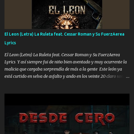
que estar alegres doy las instrucciones para atender los deberes
Música Si es que salta algún problema de confianza tengo gente
ahí está el Hombre Cuarenta y también Pariente 7 arreglan
cualquier problema no más es cuestión que ordené NOS HACE
FALTA UN HERMANO DE CLAVE ERA EL 24 SIEMPRE FUE UN
El Leon (Letra) La Ruleta feat. Cessar Roman y Su FuerzAerea
HOMBRE VALIENTE POR ALGO M'URIÓ PELEAND0 SIEMPRE
Lyrics
VIO POR LA FAMILIA PARA QUE SIGA EL LEGADO Es el DOS de
los HERMANOS un cerebro inteligente y com...
El Leon (Letra) La Ruleta feat. Cessar Roman y Su FuerzAerea
Lyrics Y así siempre fui de niño bien aventado y muy ocurrente la
malicia que cargaba sorprendía de más a la gente Este león ya
está curtido en selva de asfalto y ando en los veinte 20 claro son
mis años Leon mi clave por si hay pendiente Tranquilo me la
navego ando en lo mío sin ni un pendiente si hay problemas lo
arreglamos padrino yo brincó en caliente Y No me paran aquí hay
pa más pues hay charola les voy a dar hasta topar pues no hay de
otra Música Surcando bien mi camino voy por mi línea no veo a
los lados aquel que no corre vuela no se me duerm voy chicoteado
Ya pasé varias hazañas ya tienen rato que me agarran el colmillo
de este León los estatales no sé esperaron Al tiro esta la PrimiZa