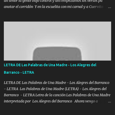
un señor la gente bajo control y ahí empezamos los versos pa
anotar el corridón Y en la escuelita con mi carnal y a Cuervito
mandó a saludar la bergacera del Alamar pensó no llegó al final y
aquí se cumplen las reglas no secuestr0 no r0bar De La C giró la
orden nos comanda el doble P bien firmes con Alto PRIETO y la
camisa es color Verde y peleam0s la Bandera por todita a la ciudad
con los drones patrullando la Frontera De Tijuana Bulevares
Bellas Artes me ve en las blancas ya hace falta mi APA FLACO
verde se le extraña pa que sepan Aquí Pura GENTE DE LA RANA 🐸
POR CLAVE ES EL CALI 4 EN LA CIUDAD TIJUANA Música Al
tirante andamos mi carnal atento a cualquier necesidad no porque
LETRA DE Las Palabras de Una Madre - Los Alegres del
se ve limpio el camino nos confiamos al andar y nunca con la
Barranco - LETRA
misma piedra me vuelvo a tropezar Cuando ando de enamorado
en corto me tiró a per...
LETRA DE Las Palabras de Una Madre - Los Alegres del Barranco
- LETRA Las Palabras de Una Madre (LETRA) - Los Alegres del
Barranco - LETRA Letra de la canción Las Palabras de Una Madre
interpretada por Los Alegres del Barranco Ahora vengo a
visitarte, a tu txumba a saludarte, se que del cielo me vez y desde
halla has de cuidarme, son palabras de una madre, que lleva en el