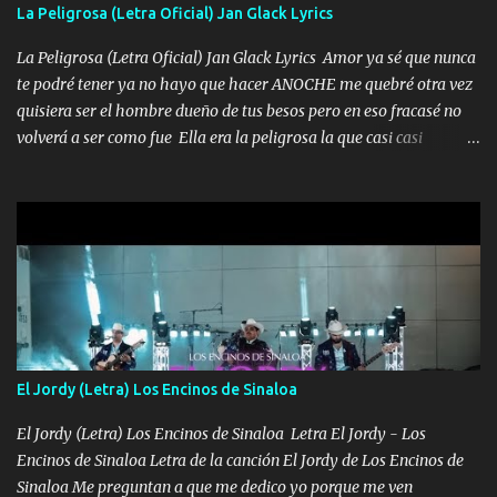
Especial sabe que lo apreciamos En los mejores antros me verán
La Peligrosa (Letra Oficial) Jan Glack Lyrics
tomando con mujeres hermosas y botellas destapando siempre
bien cuidado bien atrabancado y a los que me conocen ya saben de
La Peligrosa (Letra Oficial) Jan Glack Lyrics Amor ya sé que nunca
lo que hablo Entre lob...
te podré tener ya no hayo que hacer ANOCHE me quebré otra vez
quisiera ser el hombre dueño de tus besos pero en eso fracasé no
volverá a ser como fue Ella era la peligrosa la que casi casi
convertí en mi esposa la que no importaba si llegaba tarde se
ponía contenta con un par de rosas Y aunque pasen cien años cien
años solo pienso en ti mami no me crees se que no me crees
Música Amar me duele estoy rodeado de mujeres pero solo
quieren billetes y yo que solo ocupo verte Recuerdo echábamos
pasión en la troca tus labios besándome yo quitándote la ropa no
quiero que sea nunca con otra yo quiero llevarte a la Luna y si
quieres en ese momento te pido que seas mi esposa Chingada
madre no quiero dejar de tenerte no ayuda la p'uta loquera y al
El Jordy (Letra) Los Encinos de Sinaloa
chile quisiera ser menos de ti dependiente la pinche tristeza me
encierra princesa tu sabes que nunca saldras de mi mente Ella era
El Jordy (Letra) Los Encinos de Sinaloa Letra El Jordy - Los
la peligro...
Encinos de Sinaloa Letra de la canción El Jordy de Los Encinos de
Sinaloa Me preguntan a que me dedico yo porque me ven