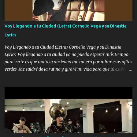
contenta como yo por ti Música Pregúntame qué es lo que me
enamora pa describirte unas cuantas horas también pregunta que
quiero contigo que seas dichosa al estar conmigo Y ya borracho
contéstame la llamada pa dedicarte unas bonitas palabras así
Voy Llegando a tu Ciudad (Letra) Cornelio Vega y su Dinastia
borracho me animo a decirte todo y puedo describirlo mucho que
Lyrics
me encantes Decirte que me siento muy feliz y emocionado por
tenerte aquí espero que quiera...
Voy Llegando a tu Ciudad (Letra) Cornelio Vega y su Dinastia
Lyrics Voy llegando a tu ciudad ya no puedo esperar más tiempo
para verte es que mata la ansiedad me muero por mirar esos ojitos
verdes Me saldré de la rutina y giraré mi vida para que tú estés en
ella como debe ser Yo sé que eres conocida que varios te tiran pero
no merecen y dile ya a tus amigas que no te presenten con más
pequeñeces Aquí estoy no dejaré que se te acerquen nadie porque
solo yo tendre el candado 🔒 del amor ❤️ Música Mil y un besos
para dar ya estando en tu ciudad no habrá quien lo detenga si las
copas van de más vayamos a un lugar y cerremos las puertas
Entre alcohol y besos se va incrementado el Fuego en esa
habitación ya no mires más el reloj Única por donde vas me curas
tú mi mal moviendo tu silueta no hay otra que te sea igual te ves