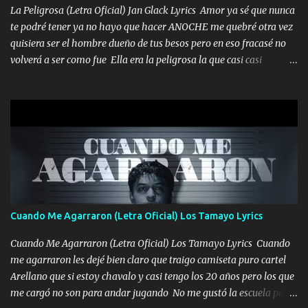
La Peligrosa (Letra Oficial) Jan Glack Lyrics Amor ya sé que nunca
te podré tener ya no hayo que hacer ANOCHE me quebré otra vez
quisiera ser el hombre dueño de tus besos pero en eso fracasé no
volverá a ser como fue Ella era la peligrosa la que casi casi
convertí en mi esposa la que no importaba si llegaba tarde se
ponía contenta con un par de rosas Y aunque pasen cien años cien
años solo pienso en ti mami no me crees se que no me crees
Música Amar me duele estoy rodeado de mujeres pero solo
quieren billetes y yo que solo ocupo verte Recuerdo echábamos
pasión en la troca tus labios besándome yo quitándote la ropa no
quiero que sea nunca con otra yo quiero llevarte a la Luna y si
quieres en ese momento te pido que seas mi esposa Chingada
madre no quiero dejar de tenerte no ayuda la p'uta loquera y al
Cuando Me Agarraron (Letra Oficial) Los Tamayo Lyrics
chile quisiera ser menos de ti dependiente la pinche tristeza me
encierra princesa tu sabes que nunca saldras de mi mente Ella era
Cuando Me Agarraron (Letra Oficial) Los Tamayo Lyrics Cuando
la peligro...
me agarraron les dejé bien claro que traigo camiseta puro cartel
Arellano que si estoy chavalo y casi tengo los 20 años pero los que
me cargó no son para andar jugando No me gustó la escuela pero