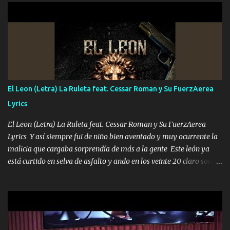
UNO QUE PRONTO ESTARÁ PRESENTE Que no falten las bucanas
ni tampoco las mujeres porque es platica de grandes por eso hay
que estar alegres doy las instrucciones para atender los deberes
Música Si es que salta algún problema de confianza tengo gente
ahí está el Hombre Cuarenta y también Pariente 7 arreglan
cualquier problema no más es cuestión que ordené NOS HACE
FALTA UN HERMANO DE CLAVE ERA EL 24 SIEMPRE FUE UN
El Leon (Letra) La Ruleta feat. Cessar Roman y Su FuerzAerea
HOMBRE VALIENTE POR ALGO M'URIÓ PELEAND0 SIEMPRE
Lyrics
VIO POR LA FAMILIA PARA QUE SIGA EL LEGADO Es el DOS de
los HERMANOS un cerebro inteligente y com...
El Leon (Letra) La Ruleta feat. Cessar Roman y Su FuerzAerea
Lyrics Y así siempre fui de niño bien aventado y muy ocurrente la
malicia que cargaba sorprendía de más a la gente Este león ya
está curtido en selva de asfalto y ando en los veinte 20 claro son
mis años Leon mi clave por si hay pendiente Tranquilo me la
navego ando en lo mío sin ni un pendiente si hay problemas lo
arreglamos padrino yo brincó en caliente Y No me paran aquí hay
pa más pues hay charola les voy a dar hasta topar pues no hay de
otra Música Surcando bien mi camino voy por mi línea no veo a