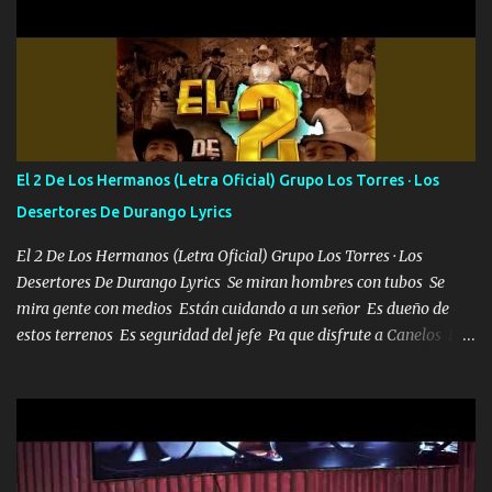
orden nos comanda el doble P bien firmes con Alto PRIETO y la
camisa es color Verde y peleam0s la Bandera por todita a la ciudad
con los drones patrullando la Frontera De Tijuana Bulevares
Bellas Artes me ve en las blancas ya hace falta mi APA FLACO
verde se le extraña pa que sepan Aquí Pura GENTE DE LA RANA 🐸
POR CLAVE ES EL CALI 4 EN LA CIUDAD TIJUANA Música Al
tirante andamos mi carnal atento a cualquier necesidad no porque
El 2 De Los Hermanos (Letra Oficial) Grupo Los Torres · Los
se ve limpio el camino nos confiamos al andar y nunca con la
Desertores De Durango Lyrics
misma piedra me vuelvo a tropezar Cuando ando de enamorado
en corto me tiró a per...
El 2 De Los Hermanos (Letra Oficial) Grupo Los Torres · Los
Desertores De Durango Lyrics Se miran hombres con tubos Se
mira gente con medios Están cuidando a un señor Es dueño de
estos terrenos Es seguridad del jefe Pa que disfrute a Canelos Es
el DOS de los HERMANOS un cerebro 🧠 inteligente junto con su
hermano el TRES blindado el Estado tiene andan ESPERANDO al
UNO QUE PRONTO ESTARÁ PRESENTE Que no falten las bucanas
ni tampoco las mujeres porque es platica de grandes por eso hay
que estar alegres doy las instrucciones para atender los deberes