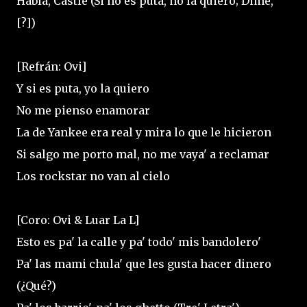
Habla, Castle (Si no es puta, no la quiero; Dime,
[?])
[Refrán: Ovi]
Y si es puta, yo la quiero
No me pienso enamorar
La de Yankee era real y mira lo que le hicieron
Si salgo me porto mal, no me vaya' a reclamar
Los rockstar no van al cielo
[Coro: Ovi & Luar La L]
Esto es pa' la calle y pa' todo' mis bandolero'
Pa' las mami chula' que les gusta hacer dinero
(¿Qué?)