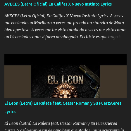
adoro
AVECES (Letra Oficial) En Califas X Nuevo Instinto Lyrics
AVECES (Letra Oficial) En Califas X Nuevo Instinto Lyrics A veces
me enciendo un Marlboro a veces me prendo un churrito de Mota
bien apestosa A veces me he visto tumbado a veces me visto como
un Licenciado como si fuera un abogado El chiste es que hago lo
que quiero pues así soy me mandó yo tengo el control a todos yo
les paro el dedo soy hocicon un malcriado un malandrón Que Les
importa no saben nada falsas las risas las que me miran hay gente
corriente no quieren verte subir de level trucha mis plebes Música
A veces me pongo un sombrero a veces me ven la cachucha de lado
con la mirada siempre en alto A veces me fajó una super o a veces
me fajó una Glock siempre armado todas las generaciones yo
traigo El chiste es que hago lo que quiero pues así soy me mandó
yo tengo el control a todos yo les paro el dedo soy hocicon un
El Leon (Letra) La Ruleta feat. Cessar Roman y Su FuerzAerea
malcriado un malandrón Que Les importa no saben nada falsas
Lyrics
las risas las que me miran hay gente corriente no quieren ve...
El Leon (Letra) La Ruleta feat. Cessar Roman y Su FuerzAerea
Lyrics Y así siempre fui de niño bien aventado y muy ocurrente la