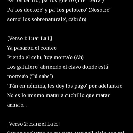
Pa' los barrio', pa' los ghetto (Tre' Letra')
Pa' los doctore' y pa' los pelotero' (Nosotro'
somo' los sobrenaturale', cabrón)
[Verso 1: Luar La L]
Ya pasaron el conteo
Prendo el celu, 'toy monta'o (Ah)
Los gatillero' abriendo el clavo donde está
mortea'o (Tú sabe')
'Tán en nómina, les doy los pago' por adelanta'o
No es lo mismo matar a cuchillo que matar
arma'o…
[Verso 2: Hanzel La H]