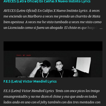
AVECES (Letra Oficial) En Califas X Nuevo Instinto Lyrics
tan especial por eso es que me tientas Aquí estoy no dejaré que se
te acerque nadie porque solo yo tendre el candado 🔒 del a...
AVECES (Letra Oficial) En Califas X Nuevo Instinto Lyrics A veces
me enciendo un Marlboro a veces me prendo un churrito de Mota
bien apestosa A veces me he visto tumbado a veces me visto como
un Licenciado como si fuera un abogado El chiste es que hago lo
que quiero pues así soy me mandó yo tengo el control a todos yo
les paro el dedo soy hocicon un malcriado un malandrón Que Les
importa no saben nada falsas las risas las que me miran hay gente
corriente no quieren verte subir de level trucha mis plebes Música
A veces me pongo un sombrero a veces me ven la cachucha de lado
con la mirada siempre en alto A veces me fajó una super o a veces
me fajó una Glock siempre armado todas las generaciones yo
traigo El chiste es que hago lo que quiero pues así soy me mandó
yo tengo el control a todos yo les paro el dedo soy hocicon un
F.E.S (Letra) Victor Mendivil Lyrics
malcriado un malandrón Que Les importa no saben nada falsas
las risas las que me miran hay gente corriente no quieren ve...
F.E.S (Letra) Victor Mendivil Lyrics Tenis con once picos los traigo
ensangrentad0s y no me dicen el chino y eso que ando en todos
lados ando en uno con el Jelty también con dos tres mentados con