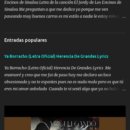
zapatos mi es...
Encinos de Sinaloa Letra de la canción El Jordy de Los Encinos de
Sinaloa Me preguntan a que me dedico yo porque me ven
paseando muy buenos carros es mi estilo a nadie le estoy robando
discretamente cumplo yo bien mi trabajo De Tijuana a los rumbos
de L.A de muy joven me vine para el otro lado a los dieciséis me
miraban trabajando la escuela dejé el dinero estaba escaso Mi
Entradas populares
familia que nunca les falte nada es la gran razón que a diario me
refo el cuero mientras viva nunca les faltará nada mis dos hijos y
Ya Borracho (Letra Oficial) Herencia De Grandes Lyrics
mi esposa no se ra'ja Música Me rodearon y la puerta me
tumbaron prisionero en caliente me llevaron me achacaba cargos
Ya Borracho (Letra Oficial) Herencia De Grandes Lyrics Me
que estaban muy raros me gritaba a donde tienes el clavo Yo me
enamoré y creo que me fui de paso hoy me declaro un loco
enfiesto me gusta vivir en grande más me cuido me gusta ser
obsesionado y no te espantes pues no es nada malo pero es que tú
responsable hay rateros envidiosos que no falten mi dios es grande
eres mi amor anhelado Cuando te vi sentí algo que ya no había
me cuida de las maldades Pa el equipo aquí le mando un abrazo
aquí quise elegir por mí y me decidí por ti Y ya borracho me
que conmigo aquí tiene mi respaldo...
parqueo por tu ventana para llevarte las canciones que te encantan
pa enamorarte las flores no son tan caras pero llevan todo el
cariño de mi alma Que pa febrero vendré frente a ti con mis
preguntas y digas que sí hacernos novios y verte feliz y muy