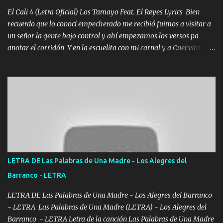
El Cali 4 (Letra Oficial) Los Tamayo Feat. El Reyes Lyrics Bien
recuerdo que lo conocí empecherado me recibió fuimos a visitar a
un señor la gente bajo control y ahí empezamos los versos pa
anotar el corridón Y en la escuelita con mi carnal y a Cuervito
mandó a saludar la bergacera del Alamar pensó no llegó al final y
aquí se cumplen las reglas no secuestr0 no r0bar De La C giró la
orden nos comanda el doble P bien firmes con Alto PRIETO y la
camisa es color Verde y peleam0s la Bandera por todita a la ciudad
con los drones patrullando la Frontera De Tijuana Bulevares
Bellas Artes me ve en las blancas ya hace falta mi APA FLACO
verde se le extraña pa que sepan Aquí Pura GENTE DE LA RANA 🐸
POR CLAVE ES EL CALI 4 EN LA CIUDAD TIJUANA Música Al
tirante andamos mi carnal atento a cualquier necesidad no porque
LETRA DE Las Palabras de Una Madre - Los Alegres del
se ve limpio el camino nos confiamos al andar y nunca con la
Barranco - LETRA
misma piedra me vuelvo a tropezar Cuando ando de enamorado
en corto me tiró a per...
LETRA DE Las Palabras de Una Madre - Los Alegres del Barranco
- LETRA Las Palabras de Una Madre (LETRA) - Los Alegres del
Barranco - LETRA Letra de la canción Las Palabras de Una Madre