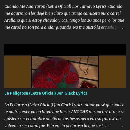
Cuando Me Agarraron (Letra Oficial) Los Tamayo Lyrics Cuando
me agarraron les dejé bien claro que traigo camiseta puro cartel
Arellano que si estoy chavalo y casi tengo los 20 años pero los que
me cargó no son para andar jugando No me gustó la escuela pero
las libretas para el otro lado las fuimos mandando Ya nos
difamaron y nos han tachado sigue la vieja guardia y sigue bien
firme el legado que si como me llamó varios ya se han preguntado
Yo Soy El De Las Pacas Sobrino Del Brazo Armad0 Con mi Glock
fajado y mi R terciado me van a ver allá por TJ para un licenciado
mando un abrazo andamos al cien Choritas también Música
Ando en la colonia bien acelerado traigo un M2 que nunca me ha
fallado para mi compadre mandó un fuerte abrazo también al
Especial sabe que lo apreciamos En los mejores antros me verán
La Peligrosa (Letra Oficial) Jan Glack Lyrics
tomando con mujeres hermosas y botellas destapando siempre
bien cuidado bien atrabancado y a los que me conocen ya saben de
La Peligrosa (Letra Oficial) Jan Glack Lyrics Amor ya sé que nunca
lo que hablo Entre lob...
te podré tener ya no hayo que hacer ANOCHE me quebré otra vez
quisiera ser el hombre dueño de tus besos pero en eso fracasé no
volverá a ser como fue Ella era la peligrosa la que casi casi