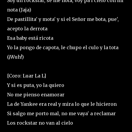
Soy un rockstar, se me nota, voy pa'l cielo con mi
nota (Jaja)
De pastillita' y mota' y si el Señor me bota, pue',
acepto la derrota
Esa baby está ricota
Yo la pongo de capota, le chupo el culo y la tota
(¡Wuh!)
[Coro: Luar La L]
Y si es puta, yo la quiero
No me pienso enamorar
La de Yankee era real y mira lo que le hicieron
Si salgo me porto mal, no me vaya' a reclamar
Los rockstar no van al cielo