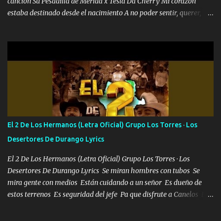
canción Su Pesadilla de Mérida x Tesla Da Cherry Mi corazón
estaba destinado desde el nacimiento A no poder sentir, querer,
confiar y amar Soñaba con llegar a ser como uno más del resto
Pero aunque lo intentara nunca iba a cambiar Y no estaba viendo
Que al frente tenía la respuesta Ahora ya lo entiendo Pero habrán
algunas que no lo entiendan Porque ahora soy su pesadilla, lo sé
Soy yo la octava maravilla, no lo niegues Tengo de rodillas a otras
cien Y por más que quieran no me detienen Soy yo la mente que
más brilla, lo ves Pa' mi la vida es tan sencilla No lo entenderías en
tu vida, y está bien Porque lo que tengo nadie lo tiene Una me está
escribiendo y la otra me va a llamar Quiere que vaya a verla y que
El 2 De Los Hermanos (Letra Oficial) Grupo Los Torres · Los
la invite a cenar Otras más me están pidiendo que las saque a
Desertores De Durango Lyrics
bailar Pero es que tengo un par de conciertos más que llenar Se
mueven solo por el interés P...
El 2 De Los Hermanos (Letra Oficial) Grupo Los Torres · Los
Desertores De Durango Lyrics Se miran hombres con tubos Se
mira gente con medios Están cuidando a un señor Es dueño de
estos terrenos Es seguridad del jefe Pa que disfrute a Canelos Es
el DOS de los HERMANOS un cerebro 🧠 inteligente junto con su
hermano el TRES blindado el Estado tiene andan ESPERANDO al