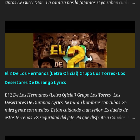
cintos LV Gucci Dior La camisa nos la fajamos si ya saben cual es
tanto suena que ya le ardió a tres la trone con el cable en inglés la
camisa no me quito arriba la F.E.S Los caballos de TRX marcan
702 mo cuenta de banco no cuadra con que yo use bots rompiendo
estándares 110 mil records de pistas no me falta mucho para
verme en las revistas Ya pasé Italia Japón Madrid Milán y también
Francia ropa de 100.000 bolas Louis vuitton es mi fragancia
repleta de presidentes la bolsa estoy en mi pic si no se han dado
cuenta chequeen gráficas del kitch
El 2 De Los Hermanos (Letra Oficial) Grupo Los Torres · Los
Desertores De Durango Lyrics
El 2 De Los Hermanos (Letra Oficial) Grupo Los Torres · Los
Desertores De Durango Lyrics Se miran hombres con tubos Se
mira gente con medios Están cuidando a un señor Es dueño de
estos terrenos Es seguridad del jefe Pa que disfrute a Canelos Es
el DOS de los HERMANOS un cerebro 🧠 inteligente junto con su
hermano el TRES blindado el Estado tiene andan ESPERANDO al