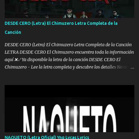
Ya pasé varias hazañas ya tienen rato que me agarran el colmillo
de este León los estatales no sé esperaron Al tiro esta la PrimiZa
también la nueve que cargo al lado doy la mano al que su amigo y
DESDE CERO (Letra) El Chimuzero Letra Completa de la
al traicionero damos pa abajo Y No me paran aquí hay pa más
Canción
pues hay charola les voy a dar hasta topar pues no hay de otra...
DESDE CERO (Letra) El Chimuzero Letra Completa de la Canción
LETRA DESDE CERO El Chimuzero encuentra toda la información
aquí ❌♐ Ya disponible la letra de la canción DESDE CERO El
Chimuzero - Lee la letra completa y descubre los detalles No nací
en cuna de oro , Pero Andamos Firmes Buscando el Billete. Cómo
Vengo desde Cero Se que Solo Plata. No es lo Suficiente, Soy De
muy Pocos amigos los que están conmigo las Gracias por todo , Mi
Mesa será Compartida con los que Estuvieron Cuando estuve Solo.
❌ www.elnorteduro.com ❌ Yo No limito los Sueños , si no existe
Uno pues Hallamos Modos , Si me caigo me Levanto, Aprendo Del
Error Y me sacudo El Lodo ❌ www.elnorteduro.com ❌ El Dinero
No me falta Pero Tampoco me Estorba , Por Eso Manejo Todo
Bien Regido Por mis Normas . Aquí no Se Sufre de Ego vengo Desde
NAQUETO (Letra Oficial) Yng Lvcas Lyrics