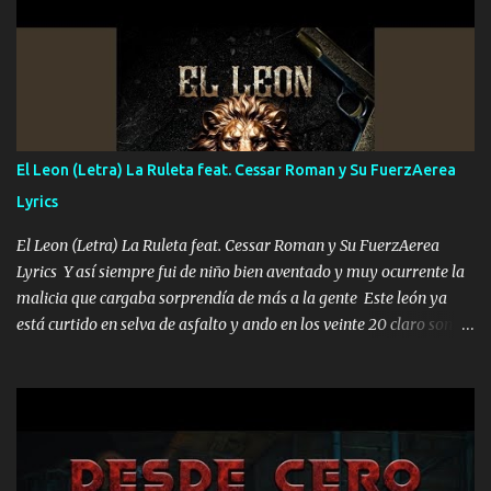
UNO QUE PRONTO ESTARÁ PRESENTE Que no falten las bucanas
ni tampoco las mujeres porque es platica de grandes por eso hay
que estar alegres doy las instrucciones para atender los deberes
Música Si es que salta algún problema de confianza tengo gente
ahí está el Hombre Cuarenta y también Pariente 7 arreglan
cualquier problema no más es cuestión que ordené NOS HACE
FALTA UN HERMANO DE CLAVE ERA EL 24 SIEMPRE FUE UN
El Leon (Letra) La Ruleta feat. Cessar Roman y Su FuerzAerea
HOMBRE VALIENTE POR ALGO M'URIÓ PELEAND0 SIEMPRE
Lyrics
VIO POR LA FAMILIA PARA QUE SIGA EL LEGADO Es el DOS de
los HERMANOS un cerebro inteligente y com...
El Leon (Letra) La Ruleta feat. Cessar Roman y Su FuerzAerea
Lyrics Y así siempre fui de niño bien aventado y muy ocurrente la
malicia que cargaba sorprendía de más a la gente Este león ya
está curtido en selva de asfalto y ando en los veinte 20 claro son
mis años Leon mi clave por si hay pendiente Tranquilo me la
navego ando en lo mío sin ni un pendiente si hay problemas lo
arreglamos padrino yo brincó en caliente Y No me paran aquí hay
pa más pues hay charola les voy a dar hasta topar pues no hay de
otra Música Surcando bien mi camino voy por mi línea no veo a
los lados aquel que no corre vuela no se me duerm voy chicoteado