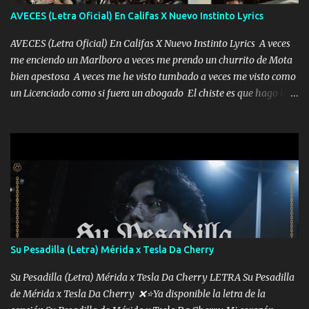
AVECES (Letra Oficial) En Califas X Nuevo Instinto Lyrics
AVECES (Letra Oficial) En Califas X Nuevo Instinto Lyrics A veces
me enciendo un Marlboro a veces me prendo un churrito de Mota
bien apestosa A veces me he visto tumbado a veces me visto como
un Licenciado como si fuera un abogado El chiste es que hago lo
que quiero pues así soy me mandó yo tengo el control a todos yo
les paro el dedo soy hocicon un malcriado un malandrón Que Les
importa no saben nada falsas las risas las que me miran hay gente
corriente no quieren verte subir de level trucha mis plebes Música
A veces me pongo un sombrero a veces me ven la cachucha de lado
con la mirada siempre en alto A veces me fajó una super o a veces
me fajó una Glock siempre armado todas las generaciones yo
traigo El chiste es que hago lo que quiero pues así soy me mandó
yo tengo el control a todos yo les paro el dedo soy hocicon un
Su Pesadilla (Letra) Mérida x Tesla Da Cherry
malcriado un malandrón Que Les importa no saben nada falsas
las risas las que me miran hay gente corriente no quieren ve...
Su Pesadilla (Letra) Mérida x Tesla Da Cherry LETRA Su Pesadilla
de Mérida x Tesla Da Cherry ❌⭐Ya disponible la letra de la