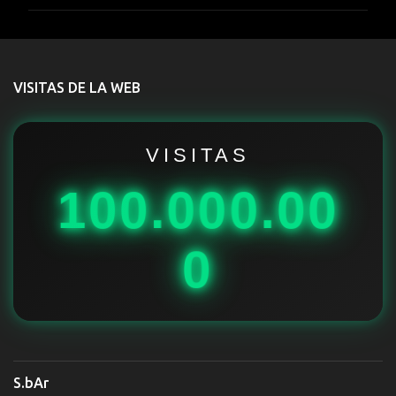
m
e
n
t
VISITAS DE LA WEB
a
r
i
VISITAS
o
100.000.00
s
0
S.bAr