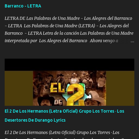
al traicionero damos pa abajo Y No me paran aquí hay pa más
Barranco - LETRA
pues hay charola les voy a dar hasta topar pues no hay de otra...
LETRA DE Las Palabras de Una Madre - Los Alegres del Barranco
- LETRA Las Palabras de Una Madre (LETRA) - Los Alegres del
Barranco - LETRA Letra de la canción Las Palabras de Una Madre
interpretada por Los Alegres del Barranco Ahora vengo a
visitarte, a tu txumba a saludarte, se que del cielo me vez y desde
halla has de cuidarme, son palabras de una madre, que lleva en el
viento a su hijo y aunque ahora ya este con Dios el destino así lo
quiso, él tiempo sigue pasando y nunca te olvidaremos, aquí
seguiré esperando hasta volvernos a vernos El recuerdo que yo
tengo de mi mente no se va, en mi corazón me llevo lo mismo que
tu papá, a veces me pongo triste porque no puedo mirarte, mas se
que tu me escuchas porque tu eres mi gran ángel, El desespero me
llega para reunirme contigo, tu iluminas mi sendero por siempre
El 2 De Los Hermanos (Letra Oficial) Grupo Los Torres · Los
serás mi niño, del amor que yo te tengo es co...
Desertores De Durango Lyrics
El 2 De Los Hermanos (Letra Oficial) Grupo Los Torres · Los