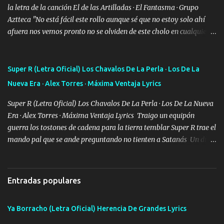
lo que hablo Entre lob...
la letra de la canción El de las Artilladas · El Fantasma · Grupo
Aztteca "No está fácil este rollo aunque sé que no estoy solo ahí
afuera nos vemos pronto no se olviden de este cholo en cualquier
rato les caigo un saludo para todos" "Les afirma y donde quiera
cargo la misma bandera y aunque adentro de esta celda buen
equipo quedó afuera" Letra original de www.elnorteduro.com
Super R (Letra Oficial) Los Chavalos De La Perla · Los De La
"Bien al tiro la plebada siempre listos pa la gu'erra y a mi
Nueva Era · Alex Torres · Máxima Ventaja Lyrics
compadre sabe que estoy al millón y es Olegario y un abrazo sabe
como soy" "El jefe ondeado buena escuela nos dejó y firmes
Super R (Letra Oficial) Los Chavalos De La Perla · Los De La Nueva
compadre avestruz hay le va un saludon que sigan las artilladas
Era · Alex Torres · Máxima Ventaja Lyrics Traigo un equipón
en acción" Música "No hace falta ni mi apodo porque ya saben qué
guerra los tostones de cadena para la tierra temblar Super R trae el
rollo se escuchaba este loco les iba a durar muy poco cuando
mando pal que se ande preguntando no tienten a Satanás Un día
menos la pensaron le volamos todo el coco" Letra original de
primero de mayo cuatro boludos llegaron los mismos que fui a
www.elnorteduro.com "Mi familia es lo primero mis hijos cua...
tumbar no se metan con el diablo yo no soy de andarla fiando yo
si les voy a p'elear POR EL SEÑOR DE LOS GALLOS saben que la
Entradas populares
vida damos ya se lo fui a demostrar por ahí me ven bien equipado
en la duracel la zona norte la cuidamos bien siempre a la orden de
Ya Borracho (Letra Oficial) Herencia De Grandes Lyrics
lo que se ofrezca con el UNO EL DOS Y EL TRES Y de la MB soy
buena pieza clave en el cartel aquí la firma ya saben cuál es que