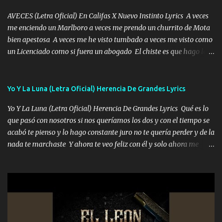
AVECES (Letra Oficial) En Califas X Nuevo Instinto Lyrics A veces
me enciendo un Marlboro a veces me prendo un churrito de Mota
bien apestosa A veces me he visto tumbado a veces me visto como
un Licenciado como si fuera un abogado El chiste es que hago lo
que quiero pues así soy me mandó yo tengo el control a todos yo
les paro el dedo soy hocicon un malcriado un malandrón Que Les
importa no saben nada falsas las risas las que me miran hay gente
Yo Y La Luna (Letra Oficial) Herencia De Grandes Lyrics
corriente no quieren verte subir de level trucha mis plebes Música
Yo Y La Luna (Letra Oficial) Herencia De Grandes Lyrics Qué es lo
A veces me pongo un sombrero a veces me ven la cachucha de lado
que pasó con nosotros si nos queríamos los dos y con el tiempo se
con la mirada siempre en alto A veces me fajó una super o a veces
acabó te pienso y lo hago constante juro no te quería perder y de la
me fajó una Glock siempre armado todas las generaciones yo
nada te marchaste Y ahora te veo feliz con él y solo ahora me
traigo El chiste es que hago lo que quiero pues así soy me mandó
quedé yo y la luna cantamos y por ti nos embriagamos' Quién
yo tengo el control a todos yo les paro el dedo soy hocicon un
sabe que será de mí si contigo fue muy feliz a lo mejor no lloro
malcriado un malandrón Que Les importa no saben nada falsas
pero muy en el fondo te adoro' Música Me muero por ir a buscarte
las risas las que me miran hay gente corriente no quieren ve...
pero eso ya no va a pasar me perderé en la soledad Porque me
mirabas bonito si yo no fui el final feliz el final fue triste pa mí Y
duele no tenerte aquí sabiendo que moría por ti yo y la luna