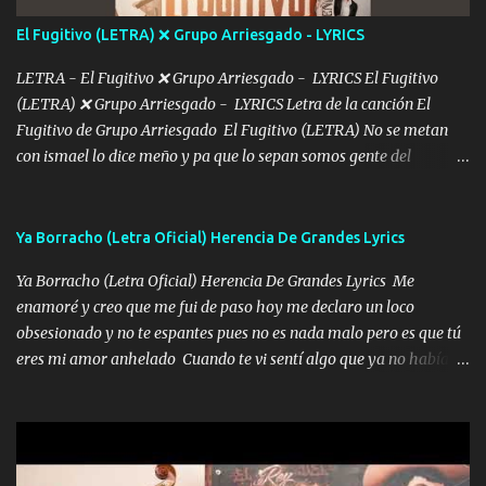
tú mi hermosa La que me alegra los días y sigo tomando Y
El Fugitivo (LETRA) ❌ Grupo Arriesgado - LYRICS
pensar... Que tú ya no vas a estar Pasarán... Solito me dejaras
Intentar... ...
LETRA - El Fugitivo ❌ Grupo Arriesgado - LYRICS El Fugitivo
(LETRA) ❌ Grupo Arriesgado - LYRICS Letra de la canción El
Fugitivo de Grupo Arriesgado El Fugitivo (LETRA) No se metan
con ismael lo dice meño y pa que lo sepan somos gente del
sombrero y la mayiza aquí se respeta pa los rumbos del azache
paseo tranquilo pues son mi tierra por ahí les tire una clave y del M
grande traemos la bandera 04 se oye por los radios y bien
Ya Borracho (Letra Oficial) Herencia De Grandes Lyrics
pendientes andan los chávalos la espalda me van cuidando y si se
Ya Borracho (Letra Oficial) Herencia De Grandes Lyrics Me
ofrece también peleam'os bien atentó el compa huicho la corta al
enamoré y creo que me fui de paso hoy me declaro un loco
cinto y radios colgados cuando salimos del rancho carros
obsesionado y no te espantes pues no es nada malo pero es que tú
blindándos y bien equipados no somos gente de problemas pero
eres mi amor anhelado Cuando te vi sentí algo que ya no había
defendemos muy bien nuestra tierra buena sombra nos cobija y el
aquí quise elegir por mí y me decidí por ti Y ya borracho me
mismo ranchero es el que patrocina No crean que se me ah
parqueo por tu ventana para llevarte las canciones que te encantan
olvidado en aqueyos topes aquel atentado rápido corrió el mitote
pa enamorarte las flores no son tan caras pero llevan todo el
y con voz de mando les dijo don mayo que rescaten a manuel
cariño de mi alma Que pa febrero vendré frente a ti con mis
porque lo estimo y lo quiero ami lado vivi...