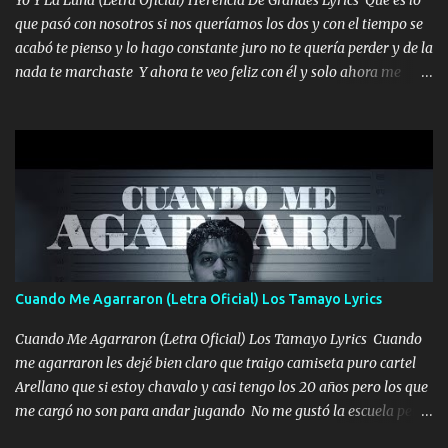
Yo Y La Luna (Letra Oficial) Herencia De Grandes Lyrics Qué es lo
seguiré esperando hasta volvernos a vernos El recuerdo que yo
que pasó con nosotros si nos queríamos los dos y con el tiempo se
tengo de mi mente no se va, en mi corazón me llevo lo mismo que
acabó te pienso y lo hago constante juro no te quería perder y de la
tu papá, a veces me pongo triste porque no puedo mirarte, mas se
nada te marchaste Y ahora te veo feliz con él y solo ahora me
que tu me escuchas porque tu eres mi gran ángel, El desespero me
quedé yo y la luna cantamos y por ti nos embriagamos' Quién
llega para reunirme contigo, tu iluminas mi sendero por siempre
sabe que será de mí si contigo fue muy feliz a lo mejor no lloro
serás mi niño, del amor que yo te tengo es co...
pero muy en el fondo te adoro' Música Me muero por ir a buscarte
pero eso ya no va a pasar me perderé en la soledad Porque me
mirabas bonito si yo no fui el final feliz el final fue triste pa mí Y
duele no tenerte aquí sabiendo que moría por ti yo y la luna
cantamos y por ti nos embriagamos Quién sabe qué será de mí si
contigo fui muy feliz a lo mejor no lloró pero muy en el fondo te
adoro
Cuando Me Agarraron (Letra Oficial) Los Tamayo Lyrics
Cuando Me Agarraron (Letra Oficial) Los Tamayo Lyrics Cuando
me agarraron les dejé bien claro que traigo camiseta puro cartel
Arellano que si estoy chavalo y casi tengo los 20 años pero los que
me cargó no son para andar jugando No me gustó la escuela pero
las libretas para el otro lado las fuimos mandando Ya nos