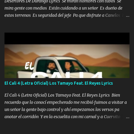
Desertores De Durango Lyrics Se miran hombres con tubos Se
mira gente con medios Están cuidando a un señor Es dueño de
estos terrenos Es seguridad del jefe Pa que disfrute a Canelos Es
el DOS de los HERMANOS un cerebro 🧠 inteligente junto con su
hermano el TRES blindado el Estado tiene andan ESPERANDO al
UNO QUE PRONTO ESTARÁ PRESENTE Que no falten las bucanas
ni tampoco las mujeres porque es platica de grandes por eso hay
que estar alegres doy las instrucciones para atender los deberes
Música Si es que salta algún problema de confianza tengo gente
ahí está el Hombre Cuarenta y también Pariente 7 arreglan
cualquier problema no más es cuestión que ordené NOS HACE
FALTA UN HERMANO DE CLAVE ERA EL 24 SIEMPRE FUE UN
El Cali 4 (Letra Oficial) Los Tamayo Feat. El Reyes Lyrics
HOMBRE VALIENTE POR ALGO M'URIÓ PELEAND0 SIEMPRE
VIO POR LA FAMILIA PARA QUE SIGA EL LEGADO Es el DOS de
El Cali 4 (Letra Oficial) Los Tamayo Feat. El Reyes Lyrics Bien
los HERMANOS un cerebro inteligente y com...
recuerdo que lo conocí empecherado me recibió fuimos a visitar a
un señor la gente bajo control y ahí empezamos los versos pa
anotar el corridón Y en la escuelita con mi carnal y a Cuervito
mandó a saludar la bergacera del Alamar pensó no llegó al final y
aquí se cumplen las reglas no secuestr0 no r0bar De La C giró la