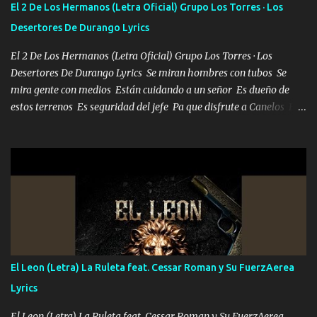
El 2 De Los Hermanos (Letra Oficial) Grupo Los Torres · Los
Desertores De Durango Lyrics
El 2 De Los Hermanos (Letra Oficial) Grupo Los Torres · Los
Desertores De Durango Lyrics Se miran hombres con tubos Se
mira gente con medios Están cuidando a un señor Es dueño de
estos terrenos Es seguridad del jefe Pa que disfrute a Canelos Es
el DOS de los HERMANOS un cerebro 🧠 inteligente junto con su
hermano el TRES blindado el Estado tiene andan ESPERANDO al
UNO QUE PRONTO ESTARÁ PRESENTE Que no falten las bucanas
ni tampoco las mujeres porque es platica de grandes por eso hay
que estar alegres doy las instrucciones para atender los deberes
Música Si es que salta algún problema de confianza tengo gente
ahí está el Hombre Cuarenta y también Pariente 7 arreglan
cualquier problema no más es cuestión que ordené NOS HACE
FALTA UN HERMANO DE CLAVE ERA EL 24 SIEMPRE FUE UN
El Leon (Letra) La Ruleta feat. Cessar Roman y Su FuerzAerea
HOMBRE VALIENTE POR ALGO M'URIÓ PELEAND0 SIEMPRE
Lyrics
VIO POR LA FAMILIA PARA QUE SIGA EL LEGADO Es el DOS de
los HERMANOS un cerebro inteligente y com...
El Leon (Letra) La Ruleta feat. Cessar Roman y Su FuerzAerea