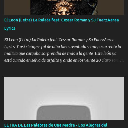
cantamos y por ti nos embriagamos Quién sabe qué será de mí si
contigo fui muy feliz a lo mejor no lloró pero muy en el fondo te
adoro
El Leon (Letra) La Ruleta feat. Cessar Roman y Su FuerzAerea
Lyrics
El Leon (Letra) La Ruleta feat. Cessar Roman y Su FuerzAerea
Lyrics Y así siempre fui de niño bien aventado y muy ocurrente la
malicia que cargaba sorprendía de más a la gente Este león ya
está curtido en selva de asfalto y ando en los veinte 20 claro son
mis años Leon mi clave por si hay pendiente Tranquilo me la
navego ando en lo mío sin ni un pendiente si hay problemas lo
arreglamos padrino yo brincó en caliente Y No me paran aquí hay
pa más pues hay charola les voy a dar hasta topar pues no hay de
otra Música Surcando bien mi camino voy por mi línea no veo a
los lados aquel que no corre vuela no se me duerm voy chicoteado
Ya pasé varias hazañas ya tienen rato que me agarran el colmillo
de este León los estatales no sé esperaron Al tiro esta la PrimiZa
también la nueve que cargo al lado doy la mano al que su amigo y
LETRA DE Las Palabras de Una Madre - Los Alegres del