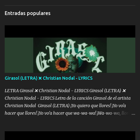
bromear contigo, de ti quiero bromear Tú eres un chiste, cabrón,
cada que intentas cantar Cada que intentas rapear, cada que
Entradas populares
intentas rimar Pobre payaso que usa a todo el mundo pa' conectar
con la gente Dices "Latino Gang" pero pisas a to'a tu gente Pa’ dar
mensajes, m'ijo, hay quе ser coherentеs Si tú no eres artista, al
menos se prudente Hoy me sabe a mierda, traigo un Balvin en los
dientes Por falta de empatía le toca ser resiliente ¿Acaso eres
consciente de los followers que mueves? Parcerito, abre los ojos y
ve el poder que tienes Otro chiste malo son los nombres de tus
álbum's "José, vibras colores con la energía del diablo " ¿Si ...
Girasol (LETRA) ❌ Christian Nodal - LYRICS
LETRA Girasol ❌ Christian Nodal - LYRICS Girasol (LETRA) ❌
Christian Nodal - LYRICS Letra de la canción Girasol de el artista
Christian Nodal Girasol (LETRA) ¡Yo quiero que llores! ¡Yo vo'a
hacer que llores! ¡Yo vo’a hacer que wa-wa-wa! ¡Wa-wa-wa, llores!
Hoy me levanté bromista y me tienes que aguantar No quiero
bromear contigo, de ti quiero bromear Tú eres un chiste, cabrón,
cada que intentas cantar Cada que intentas rapear, cada que