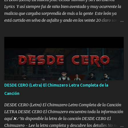
Lyrics Y así siempre fui de niño bien aventado y muy ocurrente la
malicia que cargaba sorprendía de más a la gente Este león ya
está curtido en selva de asfalto y ando en los veinte 20 claro son
mis años Leon mi clave por si hay pendiente Tranquilo me la
navego ando en lo mío sin ni un pendiente si hay problemas lo
arreglamos padrino yo brincó en caliente Y No me paran aquí hay
pa más pues hay charola les voy a dar hasta topar pues no hay de
otra Música Surcando bien mi camino voy por mi línea no veo a
los lados aquel que no corre vuela no se me duerm voy chicoteado
Ya pasé varias hazañas ya tienen rato que me agarran el colmillo
de este León los estatales no sé esperaron Al tiro esta la PrimiZa
también la nueve que cargo al lado doy la mano al que su amigo y
DESDE CERO (Letra) El Chimuzero Letra Completa de la
al traicionero damos pa abajo Y No me paran aquí hay pa más
Canción
pues hay charola les voy a dar hasta topar pues no hay de otra...
DESDE CERO (Letra) El Chimuzero Letra Completa de la Canción
LETRA DESDE CERO El Chimuzero encuentra toda la información
aquí ❌♐ Ya disponible la letra de la canción DESDE CERO El
Chimuzero - Lee la letra completa y descubre los detalles No nací