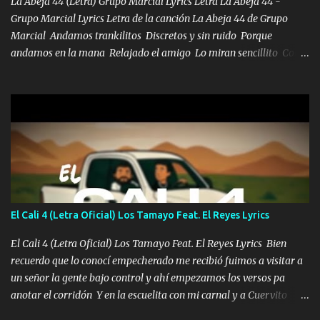
La Abeja 44 (Letra) Grupo Marcial Lyrics Letra La Abeja 44 -
Grupo Marcial Lyrics Letra de la canción La Abeja 44 de Grupo
Marcial Andamos trankilitos Discretos y sin ruido Porque
andamos en la mana Relajado el amigo Lo miran sencillito Con
una Glock bien fajada Lo miran relajado La vida disfrutando Y la
gente siempre criticando Nos miran algo bueno Ya sera ropa,
diamante lo que me cuelgan en el cuello (Chorus) Y cuando
coronamos Se jala los marciales Y sus guitarras ya van sonando
Un gallardo me prendo Para agarrar el vuelo y la mente y
tranquilizando Tomense un buen trago Y así es como empezamos
los versos que voy cantando (Music) A vido alta y bajas La carreta
se atora Pero nunca le aflojamos Ya me han pasado cosas Y
aunque ustedes no sepan Pero la vida es muy corta Hay que
El Cali 4 (Letra Oficial) Los Tamayo Feat. El Reyes Lyrics
echarle chingazos Y seguir trabajando porque nada es...
El Cali 4 (Letra Oficial) Los Tamayo Feat. El Reyes Lyrics Bien
recuerdo que lo conocí empecherado me recibió fuimos a visitar a
un señor la gente bajo control y ahí empezamos los versos pa
anotar el corridón Y en la escuelita con mi carnal y a Cuervito
mandó a saludar la bergacera del Alamar pensó no llegó al final y