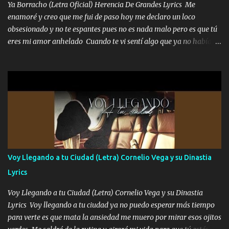
Ya Borracho (Letra Oficial) Herencia De Grandes Lyrics Me
quede claro SUPER R26 Música Lo enamorado nunca se me quita
enamoré y creo que me fui de paso hoy me declaro un loco
traigo una que otra morrita y en la Urus la he de montar varias
obsesionado y no te espantes pues no es nada malo pero es que tú
trocas que me cuidan puro soldado su'icida no les tiembla pa tirar
eres mi amor anhelado Cuando te vi sentí algo que ya no había
A veces allá en la Perla si no me ve en la Sierra me muevo de aquí
aquí quise elegir por mí y me decidí por ti Y ya borracho me
pa a...
parqueo por tu ventana para llevarte las canciones que te encantan
pa enamorarte las flores no son tan caras pero llevan todo el
cariño de mi alma Que pa febrero vendré frente a ti con mis
preguntas y digas que sí hacernos novios y verte feliz y muy
contenta como yo por ti Música Pregúntame qué es lo que me
enamora pa describirte unas cuantas horas también pregunta que
quiero contigo que seas dichosa al estar conmigo Y ya borracho
contéstame la llamada pa dedicarte unas bonitas palabras así
Voy Llegando a tu Ciudad (Letra) Cornelio Vega y su Dinastia
borracho me animo a decirte todo y puedo describirlo mucho que
Lyrics
me encantes Decirte que me siento muy feliz y emocionado por
tenerte aquí espero que quiera...
Voy Llegando a tu Ciudad (Letra) Cornelio Vega y su Dinastia
Lyrics Voy llegando a tu ciudad ya no puedo esperar más tiempo
para verte es que mata la ansiedad me muero por mirar esos ojitos