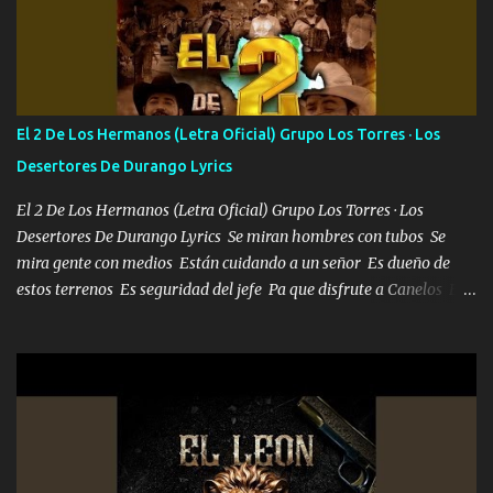
Soy yo la octava maravilla, no lo niegues Tengo de rodillas a otras
cien Y por más que quieran no me detienen Soy yo la mente que
más brilla, lo ves Pa' mi la vida es tan sencilla No lo entenderías en
tu vida, y está bien Porque lo que tengo nadie lo tiene Una me está
escribiendo y la otra me va a llamar Quiere que vaya a verla y que
El 2 De Los Hermanos (Letra Oficial) Grupo Los Torres · Los
la invite a cenar Otras más me están pidiendo que las saque a
Desertores De Durango Lyrics
bailar Pero es que tengo un par de conciertos más que llenar Se
mueven solo por el interés P...
El 2 De Los Hermanos (Letra Oficial) Grupo Los Torres · Los
Desertores De Durango Lyrics Se miran hombres con tubos Se
mira gente con medios Están cuidando a un señor Es dueño de
estos terrenos Es seguridad del jefe Pa que disfrute a Canelos Es
el DOS de los HERMANOS un cerebro 🧠 inteligente junto con su
hermano el TRES blindado el Estado tiene andan ESPERANDO al
UNO QUE PRONTO ESTARÁ PRESENTE Que no falten las bucanas
ni tampoco las mujeres porque es platica de grandes por eso hay
que estar alegres doy las instrucciones para atender los deberes
Música Si es que salta algún problema de confianza tengo gente
ahí está el Hombre Cuarenta y también Pariente 7 arreglan