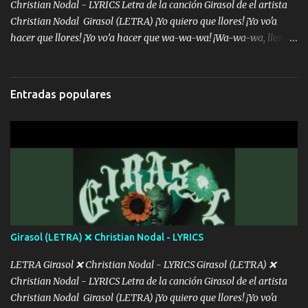
sien...
Christian Nodal - LYRICS Letra de la canción Girasol de el artista
Christian Nodal Girasol (LETRA) ¡Yo quiero que llores! ¡Yo vo'a
hacer que llores! ¡Yo vo’a hacer que wa-wa-wa! ¡Wa-wa-wa, llores!
Hoy me levanté bromista y me tienes que aguantar No quiero
bromear contigo, de ti quiero bromear Tú eres un chiste, cabrón,
cada que intentas cantar Cada que intentas rapear, cada que
Entradas populares
intentas rimar Pobre payaso que usa a todo el mundo pa' conectar
con la gente Dices "Latino Gang" pero pisas a to'a tu gente Pa’ dar
mensajes, m'ijo, hay quе ser coherentеs Si tú no eres artista, al
menos se prudente Hoy me sabe a mierda, traigo un Balvin en los
dientes Por falta de empatía le toca ser resiliente ¿Acaso eres
consciente de los followers que mueves? Parcerito, abre los ojos y
ve el poder que tienes Otro chiste malo son los nombres de tus
álbum's "José, vibras colores con la energía del diablo " ¿Si ...
Girasol (LETRA) ❌ Christian Nodal - LYRICS
LETRA Girasol ❌ Christian Nodal - LYRICS Girasol (LETRA) ❌
Christian Nodal - LYRICS Letra de la canción Girasol de el artista
Christian Nodal Girasol (LETRA) ¡Yo quiero que llores! ¡Yo vo'a