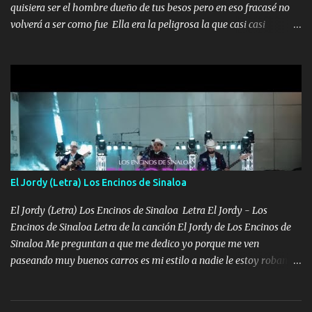
quisiera ser el hombre dueño de tus besos pero en eso fracasé no
volverá a ser como fue Ella era la peligrosa la que casi casi
convertí en mi esposa la que no importaba si llegaba tarde se
ponía contenta con un par de rosas Y aunque pasen cien años cien
años solo pienso en ti mami no me crees se que no me crees
Música Amar me duele estoy rodeado de mujeres pero solo
quieren billetes y yo que solo ocupo verte Recuerdo echábamos
pasión en la troca tus labios besándome yo quitándote la ropa no
quiero que sea nunca con otra yo quiero llevarte a la Luna y si
quieres en ese momento te pido que seas mi esposa Chingada
madre no quiero dejar de tenerte no ayuda la p'uta loquera y al
El Jordy (Letra) Los Encinos de Sinaloa
chile quisiera ser menos de ti dependiente la pinche tristeza me
encierra princesa tu sabes que nunca saldras de mi mente Ella era
El Jordy (Letra) Los Encinos de Sinaloa Letra El Jordy - Los
la peligro...
Encinos de Sinaloa Letra de la canción El Jordy de Los Encinos de
Sinaloa Me preguntan a que me dedico yo porque me ven
paseando muy buenos carros es mi estilo a nadie le estoy robando
discretamente cumplo yo bien mi trabajo De Tijuana a los rumbos
de L.A de muy joven me vine para el otro lado a los dieciséis me
miraban trabajando la escuela dejé el dinero estaba escaso Mi