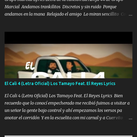
Marcial Andamos trankilitos Discretos y sin ruido Porque
andamos en la mana Relajado el amigo Lo miran sencillito Con
una Glock bien fajada Lo miran relajado La vida disfrutando Y la
gente siempre criticando Nos miran algo bueno Ya sera ropa,
diamante lo que me cuelgan en el cuello (Chorus) Y cuando
coronamos Se jala los marciales Y sus guitarras ya van sonando
Un gallardo me prendo Para agarrar el vuelo y la mente y
tranquilizando Tomense un buen trago Y así es como empezamos
los versos que voy cantando (Music) A vido alta y bajas La carreta
se atora Pero nunca le aflojamos Ya me han pasado cosas Y
aunque ustedes no sepan Pero la vida es muy corta Hay que
El Cali 4 (Letra Oficial) Los Tamayo Feat. El Reyes Lyrics
echarle chingazos Y seguir trabajando porque nada es...
El Cali 4 (Letra Oficial) Los Tamayo Feat. El Reyes Lyrics Bien
recuerdo que lo conocí empecherado me recibió fuimos a visitar a
un señor la gente bajo control y ahí empezamos los versos pa
anotar el corridón Y en la escuelita con mi carnal y a Cuervito
mandó a saludar la bergacera del Alamar pensó no llegó al final y
aquí se cumplen las reglas no secuestr0 no r0bar De La C giró la