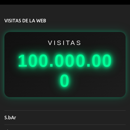
e
n
t
VISITAS DE LA WEB
a
r
i
VISITAS
o
100.000.00
s
0
S.bAr