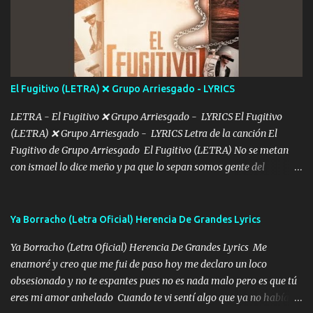
De mi vida... Cómo tú no hay nadie más No hay nadie
más Si te sientes sola no me llames porfa Me pongo sencible e
imagino tu sombra Clase azul es el tequila e interior la ropa Clip
cap la champagne el polvo es color rosa Me contacto un ángel eres
tú mi hermosa La que me alegra los días y sigo tomando Y
El Fugitivo (LETRA) ❌ Grupo Arriesgado - LYRICS
pensar... Que tú ya no vas a estar Pasarán... Solito me dejaras
Intentar... ...
LETRA - El Fugitivo ❌ Grupo Arriesgado - LYRICS El Fugitivo
(LETRA) ❌ Grupo Arriesgado - LYRICS Letra de la canción El
Fugitivo de Grupo Arriesgado El Fugitivo (LETRA) No se metan
con ismael lo dice meño y pa que lo sepan somos gente del
sombrero y la mayiza aquí se respeta pa los rumbos del azache
paseo tranquilo pues son mi tierra por ahí les tire una clave y del M
grande traemos la bandera 04 se oye por los radios y bien
Ya Borracho (Letra Oficial) Herencia De Grandes Lyrics
pendientes andan los chávalos la espalda me van cuidando y si se
Ya Borracho (Letra Oficial) Herencia De Grandes Lyrics Me
ofrece también peleam'os bien atentó el compa huicho la corta al
enamoré y creo que me fui de paso hoy me declaro un loco
cinto y radios colgados cuando salimos del rancho carros
obsesionado y no te espantes pues no es nada malo pero es que tú
blindándos y bien equipados no somos gente de problemas pero
eres mi amor anhelado Cuando te vi sentí algo que ya no había
defendemos muy bien nuestra tierra buena sombra nos cobija y el