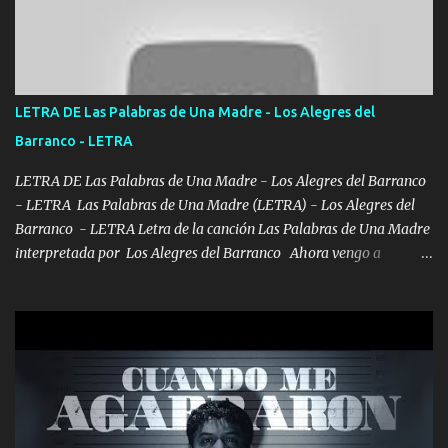
Un gallardo me prendo Para agarrar el vuelo y la mente y
tranquilizando Tomense un buen trago Y así es como empezamos
los versos que voy cantando (Music) A vido alta y bajas La carreta
se atora Pero nunca le aflojamos Ya me han pasado cosas Y
aunque ustedes no sepan Pero la vida es muy corta Hay que
LETRA DE Las Palabras de Una Madre - Los Alegres del
echarle chingazos Y seguir trabajando porque nada es...
Barranco - LETRA
LETRA DE Las Palabras de Una Madre - Los Alegres del Barranco
- LETRA Las Palabras de Una Madre (LETRA) - Los Alegres del
Barranco - LETRA Letra de la canción Las Palabras de Una Madre
interpretada por Los Alegres del Barranco Ahora vengo a
visitarte, a tu txumba a saludarte, se que del cielo me vez y desde
halla has de cuidarme, son palabras de una madre, que lleva en el
viento a su hijo y aunque ahora ya este con Dios el destino así lo
quiso, él tiempo sigue pasando y nunca te olvidaremos, aquí
seguiré esperando hasta volvernos a vernos El recuerdo que yo
tengo de mi mente no se va, en mi corazón me llevo lo mismo que
tu papá, a veces me pongo triste porque no puedo mirarte, mas se
que tu me escuchas porque tu eres mi gran ángel, El desespero me