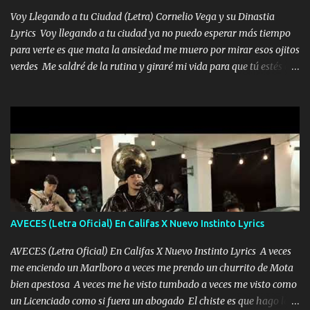
tenerte aquí espero que quiera...
Voy Llegando a tu Ciudad (Letra) Cornelio Vega y su Dinastia
Lyrics Voy llegando a tu ciudad ya no puedo esperar más tiempo
para verte es que mata la ansiedad me muero por mirar esos ojitos
verdes Me saldré de la rutina y giraré mi vida para que tú estés en
ella como debe ser Yo sé que eres conocida que varios te tiran pero
no merecen y dile ya a tus amigas que no te presenten con más
pequeñeces Aquí estoy no dejaré que se te acerquen nadie porque
solo yo tendre el candado 🔒 del amor ❤️ Música Mil y un besos
para dar ya estando en tu ciudad no habrá quien lo detenga si las
copas van de más vayamos a un lugar y cerremos las puertas
Entre alcohol y besos se va incrementado el Fuego en esa
habitación ya no mires más el reloj Única por donde vas me curas
tú mi mal moviendo tu silueta no hay otra que te sea igual te ves
AVECES (Letra Oficial) En Califas X Nuevo Instinto Lyrics
tan especial por eso es que me tientas Aquí estoy no dejaré que se
te acerque nadie porque solo yo tendre el candado 🔒 del a...
AVECES (Letra Oficial) En Califas X Nuevo Instinto Lyrics A veces
me enciendo un Marlboro a veces me prendo un churrito de Mota
bien apestosa A veces me he visto tumbado a veces me visto como
un Licenciado como si fuera un abogado El chiste es que hago lo