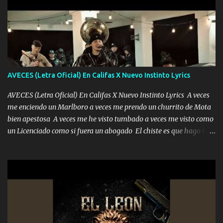
pero eso ya no va a pasar me perderé en la soledad Porque me
mirabas bonito si yo no fui el final feliz el final fue triste pa mí Y
duele no tenerte aquí sabiendo que moría por ti yo y la luna
cantamos y por ti nos embriagamos Quién sabe qué será de mí si
contigo fui muy feliz a lo mejor no lloró pero muy en el fondo te
adoro
AVECES (Letra Oficial) En Califas X Nuevo Instinto Lyrics
AVECES (Letra Oficial) En Califas X Nuevo Instinto Lyrics A veces
me enciendo un Marlboro a veces me prendo un churrito de Mota
bien apestosa A veces me he visto tumbado a veces me visto como
un Licenciado como si fuera un abogado El chiste es que hago lo
que quiero pues así soy me mandó yo tengo el control a todos yo
les paro el dedo soy hocicon un malcriado un malandrón Que Les
importa no saben nada falsas las risas las que me miran hay gente
corriente no quieren verte subir de level trucha mis plebes Música
A veces me pongo un sombrero a veces me ven la cachucha de lado
con la mirada siempre en alto A veces me fajó una super o a veces
me fajó una Glock siempre armado todas las generaciones yo