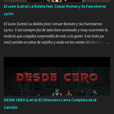
FALTA UN HERMANO DE CLAVE ERA EL 24 SIEMPRE FUE UN
El Leon (Letra) La Ruleta feat. Cessar Roman y Su FuerzAerea
HOMBRE VALIENTE POR ALGO M'URIÓ PELEAND0 SIEMPRE
Lyrics
VIO POR LA FAMILIA PARA QUE SIGA EL LEGADO Es el DOS de
los HERMANOS un cerebro inteligente y com...
El Leon (Letra) La Ruleta feat. Cessar Roman y Su FuerzAerea
Lyrics Y así siempre fui de niño bien aventado y muy ocurrente la
malicia que cargaba sorprendía de más a la gente Este león ya
está curtido en selva de asfalto y ando en los veinte 20 claro son
mis años Leon mi clave por si hay pendiente Tranquilo me la
navego ando en lo mío sin ni un pendiente si hay problemas lo
arreglamos padrino yo brincó en caliente Y No me paran aquí hay
pa más pues hay charola les voy a dar hasta topar pues no hay de
otra Música Surcando bien mi camino voy por mi línea no veo a
los lados aquel que no corre vuela no se me duerm voy chicoteado
Ya pasé varias hazañas ya tienen rato que me agarran el colmillo
de este León los estatales no sé esperaron Al tiro esta la PrimiZa
también la nueve que cargo al lado doy la mano al que su amigo y
DESDE CERO (Letra) El Chimuzero Letra Completa de la
al traicionero damos pa abajo Y No me paran aquí hay pa más
Canción
pues hay charola les voy a dar hasta topar pues no hay de otra...