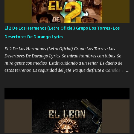
cien Y por más que quieran no me detienen Soy yo la mente que
más brilla, lo ves Pa' mi la vida es tan sencilla No lo entenderías en
tu vida, y está bien Porque lo que tengo nadie lo tiene Una me está
escribiendo y la otra me va a llamar Quiere que vaya a verla y que
El 2 De Los Hermanos (Letra Oficial) Grupo Los Torres · Los
la invite a cenar Otras más me están pidiendo que las saque a
Desertores De Durango Lyrics
bailar Pero es que tengo un par de conciertos más que llenar Se
mueven solo por el interés P...
El 2 De Los Hermanos (Letra Oficial) Grupo Los Torres · Los
Desertores De Durango Lyrics Se miran hombres con tubos Se
mira gente con medios Están cuidando a un señor Es dueño de
estos terrenos Es seguridad del jefe Pa que disfrute a Canelos Es
el DOS de los HERMANOS un cerebro 🧠 inteligente junto con su
hermano el TRES blindado el Estado tiene andan ESPERANDO al
UNO QUE PRONTO ESTARÁ PRESENTE Que no falten las bucanas
ni tampoco las mujeres porque es platica de grandes por eso hay
que estar alegres doy las instrucciones para atender los deberes
Música Si es que salta algún problema de confianza tengo gente
ahí está el Hombre Cuarenta y también Pariente 7 arreglan
cualquier problema no más es cuestión que ordené NOS HACE