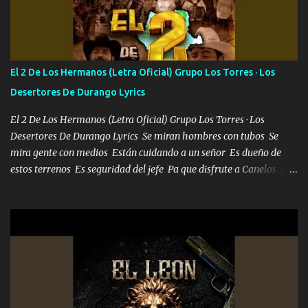
Francia ropa de 100.000 bolas Louis vuitton es mi fragancia
repleta de presidentes la bolsa estoy en mi pic si no se han dado
cuenta chequeen gráficas del kitch
El 2 De Los Hermanos (Letra Oficial) Grupo Los Torres · Los
Desertores De Durango Lyrics
El 2 De Los Hermanos (Letra Oficial) Grupo Los Torres · Los
Desertores De Durango Lyrics Se miran hombres con tubos Se
mira gente con medios Están cuidando a un señor Es dueño de
estos terrenos Es seguridad del jefe Pa que disfrute a Canelos Es
el DOS de los HERMANOS un cerebro 🧠 inteligente junto con su
hermano el TRES blindado el Estado tiene andan ESPERANDO al
UNO QUE PRONTO ESTARÁ PRESENTE Que no falten las bucanas
ni tampoco las mujeres porque es platica de grandes por eso hay
que estar alegres doy las instrucciones para atender los deberes
Música Si es que salta algún problema de confianza tengo gente
ahí está el Hombre Cuarenta y también Pariente 7 arreglan
cualquier problema no más es cuestión que ordené NOS HACE