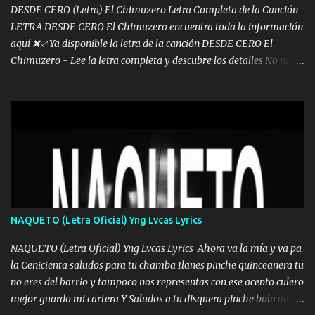
DESDE CERO (Letra) El Chimuzero Letra Completa de la Canción
LETRA DESDE CERO El Chimuzero encuentra toda la información
aquí ❌♐ Ya disponible la letra de la canción DESDE CERO El
Chimuzero - Lee la letra completa y descubre los detalles No nací
en cuna de oro , Pero Andamos Firmes Buscando el Billete. Cómo
Vengo desde Cero Se que Solo Plata. No es lo Suficiente, Soy De
muy Pocos amigos los que están conmigo las Gracias por todo , Mi
Mesa será Compartida con los que Estuvieron Cuando estuve Solo.
❌ www.elnorteduro.com ❌ Yo No limito los Sueños , si no existe
Uno pues Hallamos Modos , Si me caigo me Levanto, Aprendo Del
Error Y me sacudo El Lodo ❌ www.elnorteduro.com ❌ El Dinero
No me falta Pero Tampoco me Estorba , Por Eso Manejo Todo
Bien Regido Por mis Normas . Aquí no Se Sufre de Ego vengo Desde
NAQUETO (Letra Oficial) Yng Lvcas Lyrics
Abajo y me costó subir Fue Con Trabajo Y Esfuerzo, Nada es
Regalado Me Super Invertir A Mí lado Una Princesa que A pesar de
NAQUETO (Letra Oficial) Yng Lvcas Lyrics Ahora va la mía y va pa
Todo Siempre a estado ahí . Hecho pa...
la Cenicienta saludos para tu chamba Ilanes pinche quinceañera tu
no eres del barrio y tampoco nos representas con ese acento culero
mejor guardo mi cartera Y Saludos a tu disquera pinche bola de