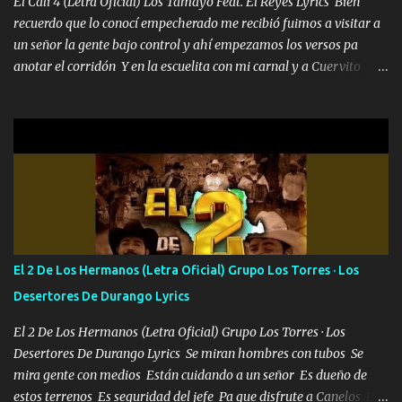
El Cali 4 (Letra Oficial) Los Tamayo Feat. El Reyes Lyrics Bien
recuerdo que lo conocí empecherado me recibió fuimos a visitar a
un señor la gente bajo control y ahí empezamos los versos pa
anotar el corridón Y en la escuelita con mi carnal y a Cuervito
mandó a saludar la bergacera del Alamar pensó no llegó al final y
aquí se cumplen las reglas no secuestr0 no r0bar De La C giró la
orden nos comanda el doble P bien firmes con Alto PRIETO y la
camisa es color Verde y peleam0s la Bandera por todita a la ciudad
con los drones patrullando la Frontera De Tijuana Bulevares
Bellas Artes me ve en las blancas ya hace falta mi APA FLACO
verde se le extraña pa que sepan Aquí Pura GENTE DE LA RANA 🐸
POR CLAVE ES EL CALI 4 EN LA CIUDAD TIJUANA Música Al
tirante andamos mi carnal atento a cualquier necesidad no porque
El 2 De Los Hermanos (Letra Oficial) Grupo Los Torres · Los
se ve limpio el camino nos confiamos al andar y nunca con la
Desertores De Durango Lyrics
misma piedra me vuelvo a tropezar Cuando ando de enamorado
en corto me tiró a per...
El 2 De Los Hermanos (Letra Oficial) Grupo Los Torres · Los
Desertores De Durango Lyrics Se miran hombres con tubos Se
mira gente con medios Están cuidando a un señor Es dueño de
estos terrenos Es seguridad del jefe Pa que disfrute a Canelos Es