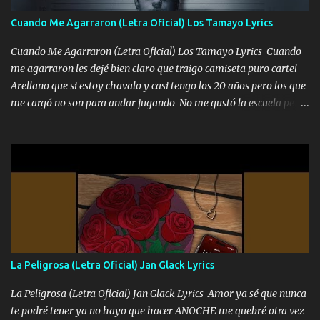
llega para reunirme contigo, tu iluminas mi sendero por siempre
Cuando Me Agarraron (Letra Oficial) Los Tamayo Lyrics
serás mi niño, del amor que yo te tengo es co...
Cuando Me Agarraron (Letra Oficial) Los Tamayo Lyrics Cuando
me agarraron les dejé bien claro que traigo camiseta puro cartel
Arellano que si estoy chavalo y casi tengo los 20 años pero los que
me cargó no son para andar jugando No me gustó la escuela pero
las libretas para el otro lado las fuimos mandando Ya nos
difamaron y nos han tachado sigue la vieja guardia y sigue bien
firme el legado que si como me llamó varios ya se han preguntado
Yo Soy El De Las Pacas Sobrino Del Brazo Armad0 Con mi Glock
fajado y mi R terciado me van a ver allá por TJ para un licenciado
mando un abrazo andamos al cien Choritas también Música
Ando en la colonia bien acelerado traigo un M2 que nunca me ha
fallado para mi compadre mandó un fuerte abrazo también al
Especial sabe que lo apreciamos En los mejores antros me verán
La Peligrosa (Letra Oficial) Jan Glack Lyrics
tomando con mujeres hermosas y botellas destapando siempre
bien cuidado bien atrabancado y a los que me conocen ya saben de
La Peligrosa (Letra Oficial) Jan Glack Lyrics Amor ya sé que nunca
lo que hablo Entre lob...
te podré tener ya no hayo que hacer ANOCHE me quebré otra vez