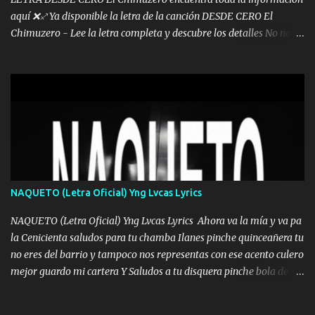
aquí ❌♐ Ya disponible la letra de la canción DESDE CERO El
Chimuzero - Lee la letra completa y descubre los detalles No nací
en cuna de oro , Pero Andamos Firmes Buscando el Billete. Cómo
Vengo desde Cero Se que Solo Plata. No es lo Suficiente, Soy De
muy Pocos amigos los que están conmigo las Gracias por todo , Mi
Mesa será Compartida con los que Estuvieron Cuando estuve Solo.
❌ www.elnorteduro.com ❌ Yo No limito los Sueños , si no existe
Uno pues Hallamos Modos , Si me caigo me Levanto, Aprendo Del
Error Y me sacudo El Lodo ❌ www.elnorteduro.com ❌ El Dinero
No me falta Pero Tampoco me Estorba , Por Eso Manejo Todo
Bien Regido Por mis Normas . Aquí no Se Sufre de Ego vengo Desde
NAQUETO (Letra Oficial) Yng Lvcas Lyrics
Abajo y me costó subir Fue Con Trabajo Y Esfuerzo, Nada es
Regalado Me Super Invertir A Mí lado Una Princesa que A pesar de
NAQUETO (Letra Oficial) Yng Lvcas Lyrics Ahora va la mía y va pa
Todo Siempre a estado ahí . Hecho pa...
la Cenicienta saludos para tu chamba Ilanes pinche quinceañera tu
no eres del barrio y tampoco nos representas con ese acento culero
mejor guardo mi cartera Y Saludos a tu disquera pinche bola de
corrientes de Candela no trae nada y de música mucho menos te
robaron en tu casa y a tus padres como perros los traían