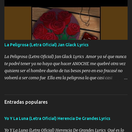
Yo Soy El De Las Pacas Sobrino Del Brazo Armad0 Con mi Glock
fajado y mi R terciado me van a ver allá por TJ para un licenciado
mando un abrazo andamos al cien Choritas también Música
Ando en la colonia bien acelerado traigo un M2 que nunca me ha
fallado para mi compadre mandó un fuerte abrazo también al
Especial sabe que lo apreciamos En los mejores antros me verán
La Peligrosa (Letra Oficial) Jan Glack Lyrics
tomando con mujeres hermosas y botellas destapando siempre
bien cuidado bien atrabancado y a los que me conocen ya saben de
La Peligrosa (Letra Oficial) Jan Glack Lyrics Amor ya sé que nunca
lo que hablo Entre lob...
te podré tener ya no hayo que hacer ANOCHE me quebré otra vez
quisiera ser el hombre dueño de tus besos pero en eso fracasé no
volverá a ser como fue Ella era la peligrosa la que casi casi
convertí en mi esposa la que no importaba si llegaba tarde se
ponía contenta con un par de rosas Y aunque pasen cien años cien
años solo pienso en ti mami no me crees se que no me crees
Entradas populares
Música Amar me duele estoy rodeado de mujeres pero solo
quieren billetes y yo que solo ocupo verte Recuerdo echábamos
Yo Y La Luna (Letra Oficial) Herencia De Grandes Lyrics
pasión en la troca tus labios besándome yo quitándote la ropa no
quiero que sea nunca con otra yo quiero llevarte a la Luna y si
Yo Y La Luna (Letra Oficial) Herencia De Grandes Lyrics Qué es lo