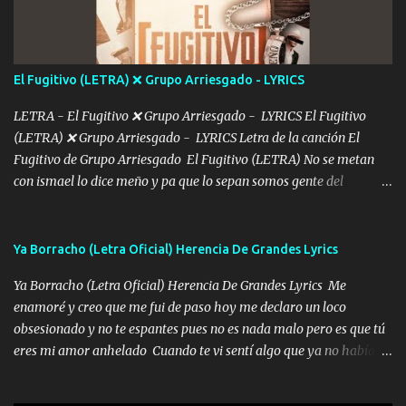
más Si te sientes sola no me llames porfa Me pongo sencible e
imagino tu sombra Clase azul es el tequila e interior la ropa Clip
cap la champagne el polvo es color rosa Me contacto un ángel eres
tú mi hermosa La que me alegra los días y sigo tomando Y
El Fugitivo (LETRA) ❌ Grupo Arriesgado - LYRICS
pensar... Que tú ya no vas a estar Pasarán... Solito me dejaras
Intentar... ...
LETRA - El Fugitivo ❌ Grupo Arriesgado - LYRICS El Fugitivo
(LETRA) ❌ Grupo Arriesgado - LYRICS Letra de la canción El
Fugitivo de Grupo Arriesgado El Fugitivo (LETRA) No se metan
con ismael lo dice meño y pa que lo sepan somos gente del
sombrero y la mayiza aquí se respeta pa los rumbos del azache
paseo tranquilo pues son mi tierra por ahí les tire una clave y del M
grande traemos la bandera 04 se oye por los radios y bien
Ya Borracho (Letra Oficial) Herencia De Grandes Lyrics
pendientes andan los chávalos la espalda me van cuidando y si se
Ya Borracho (Letra Oficial) Herencia De Grandes Lyrics Me
ofrece también peleam'os bien atentó el compa huicho la corta al
enamoré y creo que me fui de paso hoy me declaro un loco
cinto y radios colgados cuando salimos del rancho carros
obsesionado y no te espantes pues no es nada malo pero es que tú
blindándos y bien equipados no somos gente de problemas pero
eres mi amor anhelado Cuando te vi sentí algo que ya no había
defendemos muy bien nuestra tierra buena sombra nos cobija y el
aquí quise elegir por mí y me decidí por ti Y ya borracho me
mismo ranchero es el que patrocina No crean que se me ah
parqueo por tu ventana para llevarte las canciones que te encantan
olvidado en aqueyos topes aquel atentado rápido corrió el mitote