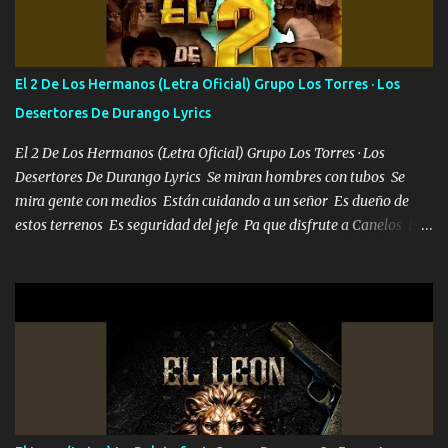
cien Y por más que quieran no me detienen Soy yo la mente que
más brilla, lo ves Pa' mi la vida es tan sencilla No lo entenderías en
tu vida, y está bien Porque lo que tengo nadie lo tiene Una me está
escribiendo y la otra me va a llamar Quiere que vaya a verla y que
El 2 De Los Hermanos (Letra Oficial) Grupo Los Torres · Los
la invite a cenar Otras más me están pidiendo que las saque a
Desertores De Durango Lyrics
bailar Pero es que tengo un par de conciertos más que llenar Se
mueven solo por el interés P...
El 2 De Los Hermanos (Letra Oficial) Grupo Los Torres · Los
Desertores De Durango Lyrics Se miran hombres con tubos Se
mira gente con medios Están cuidando a un señor Es dueño de
estos terrenos Es seguridad del jefe Pa que disfrute a Canelos Es
el DOS de los HERMANOS un cerebro 🧠 inteligente junto con su
hermano el TRES blindado el Estado tiene andan ESPERANDO al
UNO QUE PRONTO ESTARÁ PRESENTE Que no falten las bucanas
ni tampoco las mujeres porque es platica de grandes por eso hay
que estar alegres doy las instrucciones para atender los deberes
Música Si es que salta algún problema de confianza tengo gente
ahí está el Hombre Cuarenta y también Pariente 7 arreglan
cualquier problema no más es cuestión que ordené NOS HACE
FALTA UN HERMANO DE CLAVE ERA EL 24 SIEMPRE FUE UN