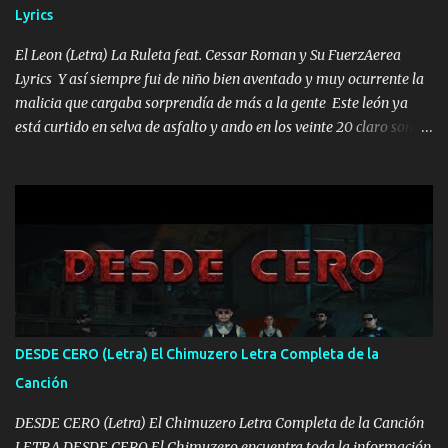
Lyrics
VIO POR LA FAMILIA PARA QUE SIGA EL LEGADO Es el DOS de
los HERMANOS un cerebro inteligente y com...
El Leon (Letra) La Ruleta feat. Cessar Roman y Su FuerzAerea
Lyrics Y así siempre fui de niño bien aventado y muy ocurrente la
malicia que cargaba sorprendía de más a la gente Este león ya
está curtido en selva de asfalto y ando en los veinte 20 claro son
mis años Leon mi clave por si hay pendiente Tranquilo me la
navego ando en lo mío sin ni un pendiente si hay problemas lo
arreglamos padrino yo brincó en caliente Y No me paran aquí hay
pa más pues hay charola les voy a dar hasta topar pues no hay de
otra Música Surcando bien mi camino voy por mi línea no veo a
los lados aquel que no corre vuela no se me duerm voy chicoteado
Ya pasé varias hazañas ya tienen rato que me agarran el colmillo
de este León los estatales no sé esperaron Al tiro esta la PrimiZa
también la nueve que cargo al lado doy la mano al que su amigo y
DESDE CERO (Letra) El Chimuzero Letra Completa de la
al traicionero damos pa abajo Y No me paran aquí hay pa más
Canción
pues hay charola les voy a dar hasta topar pues no hay de otra...
DESDE CERO (Letra) El Chimuzero Letra Completa de la Canción
LETRA DESDE CERO El Chimuzero encuentra toda la información