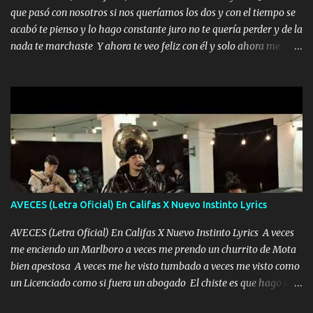
quieres en ese momento te pido que seas mi esposa Chingada
que pasó con nosotros si nos queríamos los dos y con el tiempo se
madre no quiero dejar de tenerte no ayuda la p'uta loquera y al
acabó te pienso y lo hago constante juro no te quería perder y de la
chile quisiera ser menos de ti dependiente la pinche tristeza me
nada te marchaste Y ahora te veo feliz con él y solo ahora me
encierra princesa tu sabes que nunca saldras de mi mente Ella era
quedé yo y la luna cantamos y por ti nos embriagamos' Quién
la peligro...
sabe que será de mí si contigo fue muy feliz a lo mejor no lloro
pero muy en el fondo te adoro' Música Me muero por ir a buscarte
pero eso ya no va a pasar me perderé en la soledad Porque me
mirabas bonito si yo no fui el final feliz el final fue triste pa mí Y
duele no tenerte aquí sabiendo que moría por ti yo y la luna
cantamos y por ti nos embriagamos Quién sabe qué será de mí si
contigo fui muy feliz a lo mejor no lloró pero muy en el fondo te
adoro
AVECES (Letra Oficial) En Califas X Nuevo Instinto Lyrics
AVECES (Letra Oficial) En Califas X Nuevo Instinto Lyrics A veces
me enciendo un Marlboro a veces me prendo un churrito de Mota
bien apestosa A veces me he visto tumbado a veces me visto como
un Licenciado como si fuera un abogado El chiste es que hago lo
que quiero pues así soy me mandó yo tengo el control a todos yo