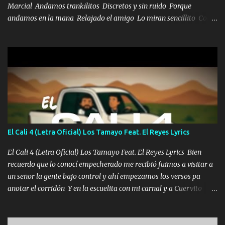
Marcial Andamos trankilitos Discretos y sin ruido Porque
andamos en la mana Relajado el amigo Lo miran sencillito Con
una Glock bien fajada Lo miran relajado La vida disfrutando Y la
gente siempre criticando Nos miran algo bueno Ya sera ropa,
diamante lo que me cuelgan en el cuello (Chorus) Y cuando
coronamos Se jala los marciales Y sus guitarras ya van sonando
Un gallardo me prendo Para agarrar el vuelo y la mente y
tranquilizando Tomense un buen trago Y así es como empezamos
los versos que voy cantando (Music) A vido alta y bajas La carreta
se atora Pero nunca le aflojamos Ya me han pasado cosas Y
aunque ustedes no sepan Pero la vida es muy corta Hay que
El Cali 4 (Letra Oficial) Los Tamayo Feat. El Reyes Lyrics
echarle chingazos Y seguir trabajando porque nada es...
El Cali 4 (Letra Oficial) Los Tamayo Feat. El Reyes Lyrics Bien
recuerdo que lo conocí empecherado me recibió fuimos a visitar a
un señor la gente bajo control y ahí empezamos los versos pa
anotar el corridón Y en la escuelita con mi carnal y a Cuervito
mandó a saludar la bergacera del Alamar pensó no llegó al final y
aquí se cumplen las reglas no secuestr0 no r0bar De La C giró la
orden nos comanda el doble P bien firmes con Alto PRIETO y la