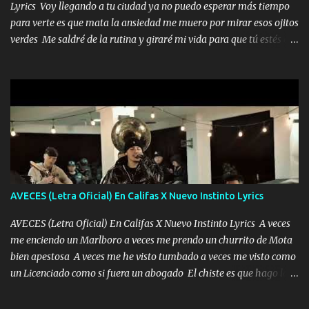
Lyrics Voy llegando a tu ciudad ya no puedo esperar más tiempo
para verte es que mata la ansiedad me muero por mirar esos ojitos
verdes Me saldré de la rutina y giraré mi vida para que tú estés en
ella como debe ser Yo sé que eres conocida que varios te tiran pero
no merecen y dile ya a tus amigas que no te presenten con más
pequeñeces Aquí estoy no dejaré que se te acerquen nadie porque
solo yo tendre el candado 🔒 del amor ❤️ Música Mil y un besos
para dar ya estando en tu ciudad no habrá quien lo detenga si las
copas van de más vayamos a un lugar y cerremos las puertas
Entre alcohol y besos se va incrementado el Fuego en esa
habitación ya no mires más el reloj Única por donde vas me curas
tú mi mal moviendo tu silueta no hay otra que te sea igual te ves
AVECES (Letra Oficial) En Califas X Nuevo Instinto Lyrics
tan especial por eso es que me tientas Aquí estoy no dejaré que se
te acerque nadie porque solo yo tendre el candado 🔒 del a...
AVECES (Letra Oficial) En Califas X Nuevo Instinto Lyrics A veces
me enciendo un Marlboro a veces me prendo un churrito de Mota
bien apestosa A veces me he visto tumbado a veces me visto como
un Licenciado como si fuera un abogado El chiste es que hago lo
que quiero pues así soy me mandó yo tengo el control a todos yo
les paro el dedo soy hocicon un malcriado un malandrón Que Les