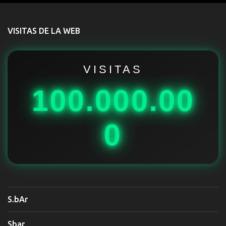
n
t
VISITAS DE LA WEB
a
r
i
VISITAS
o
100.000.00
s
0
S.bAr
Sbar