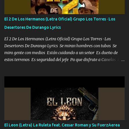
repleta de presidentes la bolsa estoy en mi pic si no se han dado
cuenta chequeen gráficas del kitch
El 2 De Los Hermanos (Letra Oficial) Grupo Los Torres · Los
Desertores De Durango Lyrics
El 2 De Los Hermanos (Letra Oficial) Grupo Los Torres · Los
Desertores De Durango Lyrics Se miran hombres con tubos Se
mira gente con medios Están cuidando a un señor Es dueño de
estos terrenos Es seguridad del jefe Pa que disfrute a Canelos Es
el DOS de los HERMANOS un cerebro 🧠 inteligente junto con su
hermano el TRES blindado el Estado tiene andan ESPERANDO al
UNO QUE PRONTO ESTARÁ PRESENTE Que no falten las bucanas
ni tampoco las mujeres porque es platica de grandes por eso hay
que estar alegres doy las instrucciones para atender los deberes
Música Si es que salta algún problema de confianza tengo gente
ahí está el Hombre Cuarenta y también Pariente 7 arreglan
cualquier problema no más es cuestión que ordené NOS HACE
FALTA UN HERMANO DE CLAVE ERA EL 24 SIEMPRE FUE UN
El Leon (Letra) La Ruleta feat. Cessar Roman y Su FuerzAerea
HOMBRE VALIENTE POR ALGO M'URIÓ PELEAND0 SIEMPRE