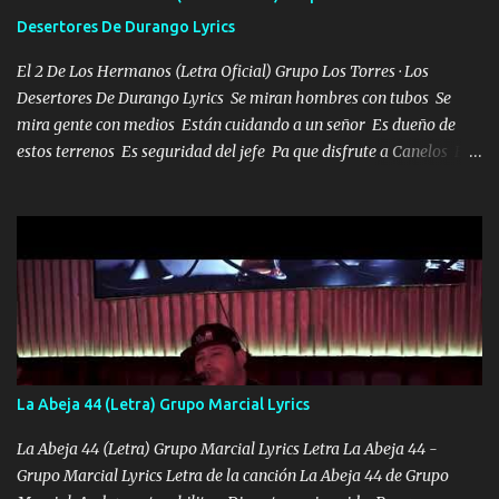
se ve limpio el camino nos confiamos al andar y nunca con la
Desertores De Durango Lyrics
misma piedra me vuelvo a tropezar Cuando ando de enamorado
en corto me tiró a per...
El 2 De Los Hermanos (Letra Oficial) Grupo Los Torres · Los
Desertores De Durango Lyrics Se miran hombres con tubos Se
mira gente con medios Están cuidando a un señor Es dueño de
estos terrenos Es seguridad del jefe Pa que disfrute a Canelos Es
el DOS de los HERMANOS un cerebro 🧠 inteligente junto con su
hermano el TRES blindado el Estado tiene andan ESPERANDO al
UNO QUE PRONTO ESTARÁ PRESENTE Que no falten las bucanas
ni tampoco las mujeres porque es platica de grandes por eso hay
que estar alegres doy las instrucciones para atender los deberes
Música Si es que salta algún problema de confianza tengo gente
ahí está el Hombre Cuarenta y también Pariente 7 arreglan
cualquier problema no más es cuestión que ordené NOS HACE
FALTA UN HERMANO DE CLAVE ERA EL 24 SIEMPRE FUE UN
La Abeja 44 (Letra) Grupo Marcial Lyrics
HOMBRE VALIENTE POR ALGO M'URIÓ PELEAND0 SIEMPRE
VIO POR LA FAMILIA PARA QUE SIGA EL LEGADO Es el DOS de
La Abeja 44 (Letra) Grupo Marcial Lyrics Letra La Abeja 44 -
los HERMANOS un cerebro inteligente y com...
Grupo Marcial Lyrics Letra de la canción La Abeja 44 de Grupo