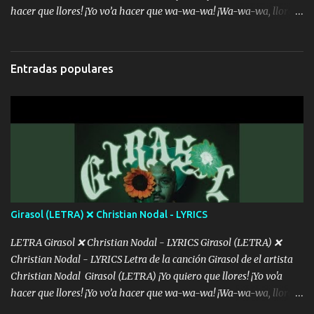
hacer que llores! ¡Yo vo’a hacer que wa-wa-wa! ¡Wa-wa-wa, llores!
Hoy me levanté bromista y me tienes que aguantar No quiero
bromear contigo, de ti quiero bromear Tú eres un chiste, cabrón,
cada que intentas cantar Cada que intentas rapear, cada que
Entradas populares
intentas rimar Pobre payaso que usa a todo el mundo pa' conectar
con la gente Dices "Latino Gang" pero pisas a to'a tu gente Pa’ dar
mensajes, m'ijo, hay quе ser coherentеs Si tú no eres artista, al
menos se prudente Hoy me sabe a mierda, traigo un Balvin en los
dientes Por falta de empatía le toca ser resiliente ¿Acaso eres
consciente de los followers que mueves? Parcerito, abre los ojos y
ve el poder que tienes Otro chiste malo son los nombres de tus
álbum's "José, vibras colores con la energía del diablo " ¿Si ...
Girasol (LETRA) ❌ Christian Nodal - LYRICS
LETRA Girasol ❌ Christian Nodal - LYRICS Girasol (LETRA) ❌
Christian Nodal - LYRICS Letra de la canción Girasol de el artista
Christian Nodal Girasol (LETRA) ¡Yo quiero que llores! ¡Yo vo'a
hacer que llores! ¡Yo vo’a hacer que wa-wa-wa! ¡Wa-wa-wa, llores!
Hoy me levanté bromista y me tienes que aguantar No quiero