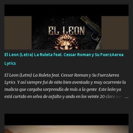
les paro el dedo soy hocicon un malcriado un malandrón Que Les
importa no saben nada falsas las risas las que me miran hay gente
corriente no quieren verte subir de level trucha mis plebes Música
A veces me pongo un sombrero a veces me ven la cachucha de lado
con la mirada siempre en alto A veces me fajó una super o a veces
me fajó una Glock siempre armado todas las generaciones yo
traigo El chiste es que hago lo que quiero pues así soy me mandó
yo tengo el control a todos yo les paro el dedo soy hocicon un
El Leon (Letra) La Ruleta feat. Cessar Roman y Su FuerzAerea
malcriado un malandrón Que Les importa no saben nada falsas
Lyrics
las risas las que me miran hay gente corriente no quieren ve...
El Leon (Letra) La Ruleta feat. Cessar Roman y Su FuerzAerea
Lyrics Y así siempre fui de niño bien aventado y muy ocurrente la
malicia que cargaba sorprendía de más a la gente Este león ya
está curtido en selva de asfalto y ando en los veinte 20 claro son
mis años Leon mi clave por si hay pendiente Tranquilo me la
navego ando en lo mío sin ni un pendiente si hay problemas lo
arreglamos padrino yo brincó en caliente Y No me paran aquí hay
pa más pues hay charola les voy a dar hasta topar pues no hay de
otra Música Surcando bien mi camino voy por mi línea no veo a