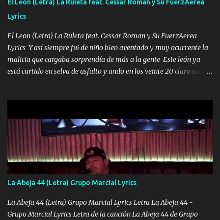
El Leon (Letra) La Ruleta feat. Cessar Roman y Su FuerzAerea
HOMBRE VALIENTE POR ALGO M'URIÓ PELEAND0 SIEMPRE
Lyrics
VIO POR LA FAMILIA PARA QUE SIGA EL LEGADO Es el DOS de
los HERMANOS un cerebro inteligente y com...
El Leon (Letra) La Ruleta feat. Cessar Roman y Su FuerzAerea
Lyrics Y así siempre fui de niño bien aventado y muy ocurrente la
malicia que cargaba sorprendía de más a la gente Este león ya
está curtido en selva de asfalto y ando en los veinte 20 claro son
mis años Leon mi clave por si hay pendiente Tranquilo me la
navego ando en lo mío sin ni un pendiente si hay problemas lo
arreglamos padrino yo brincó en caliente Y No me paran aquí hay
pa más pues hay charola les voy a dar hasta topar pues no hay de
otra Música Surcando bien mi camino voy por mi línea no veo a
los lados aquel que no corre vuela no se me duerm voy chicoteado
Ya pasé varias hazañas ya tienen rato que me agarran el colmillo
de este León los estatales no sé esperaron Al tiro esta la PrimiZa
también la nueve que cargo al lado doy la mano al que su amigo y
La Abeja 44 (Letra) Grupo Marcial Lyrics
al traicionero damos pa abajo Y No me paran aquí hay pa más
pues hay charola les voy a dar hasta topar pues no hay de otra...
La Abeja 44 (Letra) Grupo Marcial Lyrics Letra La Abeja 44 -
Grupo Marcial Lyrics Letra de la canción La Abeja 44 de Grupo