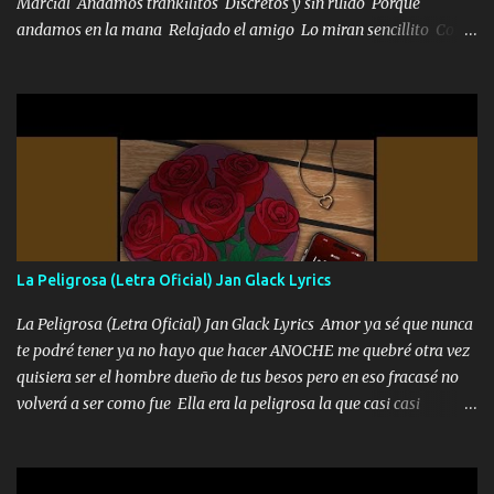
Marcial Andamos trankilitos Discretos y sin ruido Porque
andamos en la mana Relajado el amigo Lo miran sencillito Con
una Glock bien fajada Lo miran relajado La vida disfrutando Y la
gente siempre criticando Nos miran algo bueno Ya sera ropa,
diamante lo que me cuelgan en el cuello (Chorus) Y cuando
coronamos Se jala los marciales Y sus guitarras ya van sonando
Un gallardo me prendo Para agarrar el vuelo y la mente y
tranquilizando Tomense un buen trago Y así es como empezamos
los versos que voy cantando (Music) A vido alta y bajas La carreta
se atora Pero nunca le aflojamos Ya me han pasado cosas Y
aunque ustedes no sepan Pero la vida es muy corta Hay que
La Peligrosa (Letra Oficial) Jan Glack Lyrics
echarle chingazos Y seguir trabajando porque nada es...
La Peligrosa (Letra Oficial) Jan Glack Lyrics Amor ya sé que nunca
te podré tener ya no hayo que hacer ANOCHE me quebré otra vez
quisiera ser el hombre dueño de tus besos pero en eso fracasé no
volverá a ser como fue Ella era la peligrosa la que casi casi
convertí en mi esposa la que no importaba si llegaba tarde se
ponía contenta con un par de rosas Y aunque pasen cien años cien
años solo pienso en ti mami no me crees se que no me crees