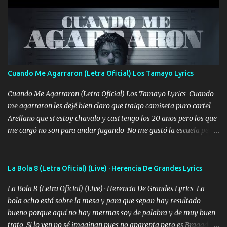
Música Amar me duele estoy rodeado de mujeres pero solo
quieren billetes y yo que solo ocupo verte Recuerdo echábamos
pasión en la troca tus labios besándome yo quitándote la ropa no
quiero que sea nunca con otra yo quiero llevarte a la Luna y si
quieres en ese momento te pido que seas mi esposa Chingada
madre no quiero dejar de tenerte no ayuda la p'uta loquera y al
Cuando Me Agarraron (Letra Oficial) Los Tamayo Lyrics
chile quisiera ser menos de ti dependiente la pinche tristeza me
encierra princesa tu sabes que nunca saldras de mi mente Ella era
Cuando Me Agarraron (Letra Oficial) Los Tamayo Lyrics Cuando
la peligro...
me agarraron les dejé bien claro que traigo camiseta puro cartel
Arellano que si estoy chavalo y casi tengo los 20 años pero los que
me cargó no son para andar jugando No me gustó la escuela pero
las libretas para el otro lado las fuimos mandando Ya nos
difamaron y nos han tachado sigue la vieja guardia y sigue bien
firme el legado que si como me llamó varios ya se han preguntado
La Bola 8 (Letra Oficial) (Live) · Herencia De Grandes Lyrics
Yo Soy El De Las Pacas Sobrino Del Brazo Armad0 Con mi Glock
La Bola 8 (Letra Oficial) (Live) · Herencia De Grandes Lyrics La
fajado y mi R terciado me van a ver allá por TJ para un licenciado
bola ocho está sobre la mesa y para que sepan hay resultado
mando un abrazo andamos al cien Choritas también Música
bueno porque aquí no hay mermas soy de palabra y de muy buen
Ando en la colonia bien acelerado traigo un M2 que nunca me ha
trato Si lo ven no sé imaginan pues no aparenta pero es Bragado a