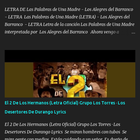
LETRA DE Las Palabras de Una Madre - Los Alegres del Barranco
- LETRA Las Palabras de Una Madre (LETRA) - Los Alegres del
Barranco - LETRA Letra de la canción Las Palabras de Una Madre
interpretada por Los Alegres del Barranco Ahora vengo a
visitarte, a tu txumba a saludarte, se que del cielo me vez y desde
halla has de cuidarme, son palabras de una madre, que lleva en el
viento a su hijo y aunque ahora ya este con Dios el destino así lo
quiso, él tiempo sigue pasando y nunca te olvidaremos, aquí
seguiré esperando hasta volvernos a vernos El recuerdo que yo
tengo de mi mente no se va, en mi corazón me llevo lo mismo que
tu papá, a veces me pongo triste porque no puedo mirarte, mas se
que tu me escuchas porque tu eres mi gran ángel, El desespero me
llega para reunirme contigo, tu iluminas mi sendero por siempre
El 2 De Los Hermanos (Letra Oficial) Grupo Los Torres · Los
serás mi niño, del amor que yo te tengo es co...
Desertores De Durango Lyrics
El 2 De Los Hermanos (Letra Oficial) Grupo Los Torres · Los
Desertores De Durango Lyrics Se miran hombres con tubos Se
mira gente con medios Están cuidando a un señor Es dueño de