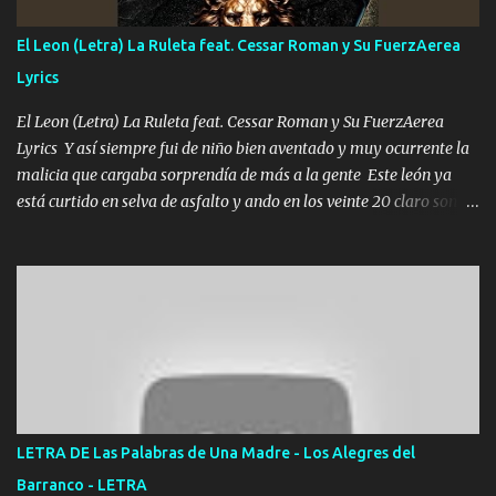
contigo fui muy feliz a lo mejor no lloró pero muy en el fondo te
adoro
El Leon (Letra) La Ruleta feat. Cessar Roman y Su FuerzAerea
Lyrics
El Leon (Letra) La Ruleta feat. Cessar Roman y Su FuerzAerea
Lyrics Y así siempre fui de niño bien aventado y muy ocurrente la
malicia que cargaba sorprendía de más a la gente Este león ya
está curtido en selva de asfalto y ando en los veinte 20 claro son
mis años Leon mi clave por si hay pendiente Tranquilo me la
navego ando en lo mío sin ni un pendiente si hay problemas lo
arreglamos padrino yo brincó en caliente Y No me paran aquí hay
pa más pues hay charola les voy a dar hasta topar pues no hay de
otra Música Surcando bien mi camino voy por mi línea no veo a
los lados aquel que no corre vuela no se me duerm voy chicoteado
Ya pasé varias hazañas ya tienen rato que me agarran el colmillo
de este León los estatales no sé esperaron Al tiro esta la PrimiZa
también la nueve que cargo al lado doy la mano al que su amigo y
LETRA DE Las Palabras de Una Madre - Los Alegres del
al traicionero damos pa abajo Y No me paran aquí hay pa más
Barranco - LETRA
pues hay charola les voy a dar hasta topar pues no hay de otra...