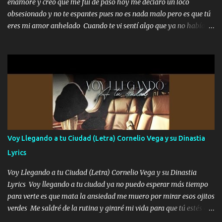
enamoré y creo que me fui de paso hoy me declaro un loco
traigo una que otra morrita y en la Urus la he de montar varias
obsesionado y no te espantes pues no es nada malo pero es que tú
trocas que me cuidan puro soldado su'icida no les tiembla pa tirar
eres mi amor anhelado Cuando te vi sentí algo que ya no había
A veces allá en la Perla si no me ve en la Sierra me muevo de aquí
aquí quise elegir por mí y me decidí por ti Y ya borracho me
pa a...
parqueo por tu ventana para llevarte las canciones que te encantan
pa enamorarte las flores no son tan caras pero llevan todo el
cariño de mi alma Que pa febrero vendré frente a ti con mis
preguntas y digas que sí hacernos novios y verte feliz y muy
contenta como yo por ti Música Pregúntame qué es lo que me
enamora pa describirte unas cuantas horas también pregunta que
quiero contigo que seas dichosa al estar conmigo Y ya borracho
contéstame la llamada pa dedicarte unas bonitas palabras así
Voy Llegando a tu Ciudad (Letra) Cornelio Vega y su Dinastia
borracho me animo a decirte todo y puedo describirlo mucho que
Lyrics
me encantes Decirte que me siento muy feliz y emocionado por
tenerte aquí espero que quiera...
Voy Llegando a tu Ciudad (Letra) Cornelio Vega y su Dinastia
Lyrics Voy llegando a tu ciudad ya no puedo esperar más tiempo
para verte es que mata la ansiedad me muero por mirar esos ojitos
verdes Me saldré de la rutina y giraré mi vida para que tú estés en
ella como debe ser Yo sé que eres conocida que varios te tiran pero