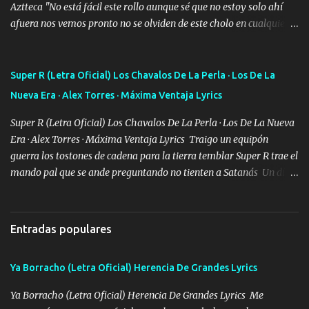
Aztteca "No está fácil este rollo aunque sé que no estoy solo ahí
afuera nos vemos pronto no se olviden de este cholo en cualquier
rato les caigo un saludo para todos" "Les afirma y donde quiera
cargo la misma bandera y aunque adentro de esta celda buen
equipo quedó afuera" Letra original de www.elnorteduro.com
Super R (Letra Oficial) Los Chavalos De La Perla · Los De La
"Bien al tiro la plebada siempre listos pa la gu'erra y a mi
Nueva Era · Alex Torres · Máxima Ventaja Lyrics
compadre sabe que estoy al millón y es Olegario y un abrazo sabe
como soy" "El jefe ondeado buena escuela nos dejó y firmes
Super R (Letra Oficial) Los Chavalos De La Perla · Los De La Nueva
compadre avestruz hay le va un saludon que sigan las artilladas
Era · Alex Torres · Máxima Ventaja Lyrics Traigo un equipón
en acción" Música "No hace falta ni mi apodo porque ya saben qué
guerra los tostones de cadena para la tierra temblar Super R trae el
rollo se escuchaba este loco les iba a durar muy poco cuando
mando pal que se ande preguntando no tienten a Satanás Un día
menos la pensaron le volamos todo el coco" Letra original de
primero de mayo cuatro boludos llegaron los mismos que fui a
www.elnorteduro.com "Mi familia es lo primero mis hijos cua...
tumbar no se metan con el diablo yo no soy de andarla fiando yo
si les voy a p'elear POR EL SEÑOR DE LOS GALLOS saben que la
Entradas populares
vida damos ya se lo fui a demostrar por ahí me ven bien equipado
en la duracel la zona norte la cuidamos bien siempre a la orden de
Ya Borracho (Letra Oficial) Herencia De Grandes Lyrics
lo que se ofrezca con el UNO EL DOS Y EL TRES Y de la MB soy
buena pieza clave en el cartel aquí la firma ya saben cuál es que
Ya Borracho (Letra Oficial) Herencia De Grandes Lyrics Me
quede claro SUPER R26 Música Lo enamorado nunca se me quita