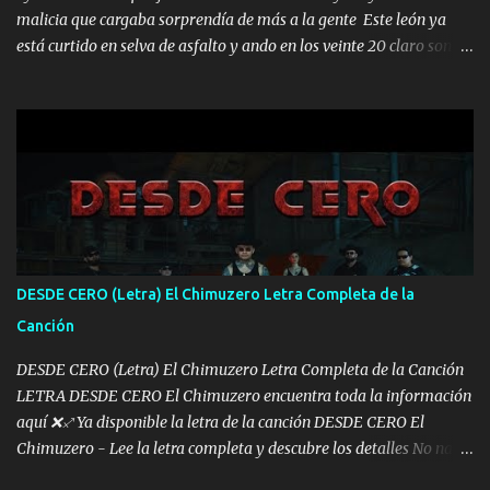
malicia que cargaba sorprendía de más a la gente Este león ya
está curtido en selva de asfalto y ando en los veinte 20 claro son
mis años Leon mi clave por si hay pendiente Tranquilo me la
navego ando en lo mío sin ni un pendiente si hay problemas lo
arreglamos padrino yo brincó en caliente Y No me paran aquí hay
pa más pues hay charola les voy a dar hasta topar pues no hay de
otra Música Surcando bien mi camino voy por mi línea no veo a
los lados aquel que no corre vuela no se me duerm voy chicoteado
Ya pasé varias hazañas ya tienen rato que me agarran el colmillo
de este León los estatales no sé esperaron Al tiro esta la PrimiZa
también la nueve que cargo al lado doy la mano al que su amigo y
DESDE CERO (Letra) El Chimuzero Letra Completa de la
al traicionero damos pa abajo Y No me paran aquí hay pa más
Canción
pues hay charola les voy a dar hasta topar pues no hay de otra...
DESDE CERO (Letra) El Chimuzero Letra Completa de la Canción
LETRA DESDE CERO El Chimuzero encuentra toda la información
aquí ❌♐ Ya disponible la letra de la canción DESDE CERO El
Chimuzero - Lee la letra completa y descubre los detalles No nací
en cuna de oro , Pero Andamos Firmes Buscando el Billete. Cómo