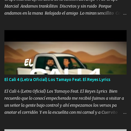
Marcial Andamos trankilitos Discretos y sin ruido Porque
andamos en la mana Relajado el amigo Lo miran sencillito Con
una Glock bien fajada Lo miran relajado La vida disfrutando Y la
gente siempre criticando Nos miran algo bueno Ya sera ropa,
diamante lo que me cuelgan en el cuello (Chorus) Y cuando
coronamos Se jala los marciales Y sus guitarras ya van sonando
Un gallardo me prendo Para agarrar el vuelo y la mente y
tranquilizando Tomense un buen trago Y así es como empezamos
los versos que voy cantando (Music) A vido alta y bajas La carreta
se atora Pero nunca le aflojamos Ya me han pasado cosas Y
aunque ustedes no sepan Pero la vida es muy corta Hay que
El Cali 4 (Letra Oficial) Los Tamayo Feat. El Reyes Lyrics
echarle chingazos Y seguir trabajando porque nada es...
El Cali 4 (Letra Oficial) Los Tamayo Feat. El Reyes Lyrics Bien
recuerdo que lo conocí empecherado me recibió fuimos a visitar a
un señor la gente bajo control y ahí empezamos los versos pa
anotar el corridón Y en la escuelita con mi carnal y a Cuervito
mandó a saludar la bergacera del Alamar pensó no llegó al final y
aquí se cumplen las reglas no secuestr0 no r0bar De La C giró la