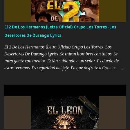
cien Y por más que quieran no me detienen Soy yo la mente que
más brilla, lo ves Pa' mi la vida es tan sencilla No lo entenderías en
tu vida, y está bien Porque lo que tengo nadie lo tiene Una me está
escribiendo y la otra me va a llamar Quiere que vaya a verla y que
El 2 De Los Hermanos (Letra Oficial) Grupo Los Torres · Los
la invite a cenar Otras más me están pidiendo que las saque a
Desertores De Durango Lyrics
bailar Pero es que tengo un par de conciertos más que llenar Se
mueven solo por el interés P...
El 2 De Los Hermanos (Letra Oficial) Grupo Los Torres · Los
Desertores De Durango Lyrics Se miran hombres con tubos Se
mira gente con medios Están cuidando a un señor Es dueño de
estos terrenos Es seguridad del jefe Pa que disfrute a Canelos Es
el DOS de los HERMANOS un cerebro 🧠 inteligente junto con su
hermano el TRES blindado el Estado tiene andan ESPERANDO al
UNO QUE PRONTO ESTARÁ PRESENTE Que no falten las bucanas
ni tampoco las mujeres porque es platica de grandes por eso hay
que estar alegres doy las instrucciones para atender los deberes
Música Si es que salta algún problema de confianza tengo gente
ahí está el Hombre Cuarenta y también Pariente 7 arreglan
cualquier problema no más es cuestión que ordené NOS HACE