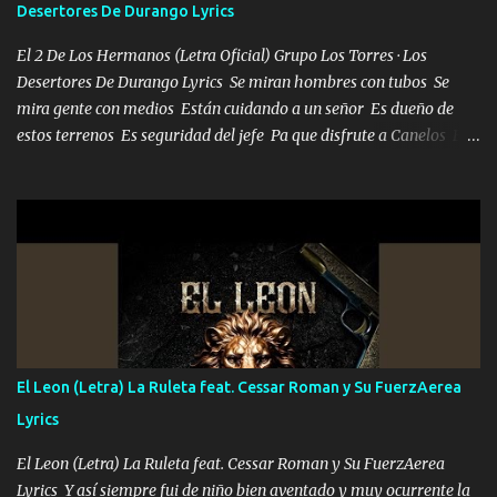
Desertores De Durango Lyrics
El 2 De Los Hermanos (Letra Oficial) Grupo Los Torres · Los
Desertores De Durango Lyrics Se miran hombres con tubos Se
mira gente con medios Están cuidando a un señor Es dueño de
estos terrenos Es seguridad del jefe Pa que disfrute a Canelos Es
el DOS de los HERMANOS un cerebro 🧠 inteligente junto con su
hermano el TRES blindado el Estado tiene andan ESPERANDO al
UNO QUE PRONTO ESTARÁ PRESENTE Que no falten las bucanas
ni tampoco las mujeres porque es platica de grandes por eso hay
que estar alegres doy las instrucciones para atender los deberes
Música Si es que salta algún problema de confianza tengo gente
ahí está el Hombre Cuarenta y también Pariente 7 arreglan
cualquier problema no más es cuestión que ordené NOS HACE
FALTA UN HERMANO DE CLAVE ERA EL 24 SIEMPRE FUE UN
El Leon (Letra) La Ruleta feat. Cessar Roman y Su FuerzAerea
HOMBRE VALIENTE POR ALGO M'URIÓ PELEAND0 SIEMPRE
Lyrics
VIO POR LA FAMILIA PARA QUE SIGA EL LEGADO Es el DOS de
los HERMANOS un cerebro inteligente y com...
El Leon (Letra) La Ruleta feat. Cessar Roman y Su FuerzAerea
Lyrics Y así siempre fui de niño bien aventado y muy ocurrente la