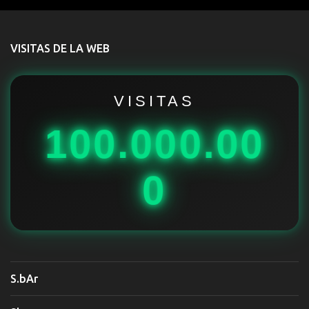
e
n
t
VISITAS DE LA WEB
a
r
i
VISITAS
o
100.000.00
s
0
S.bAr