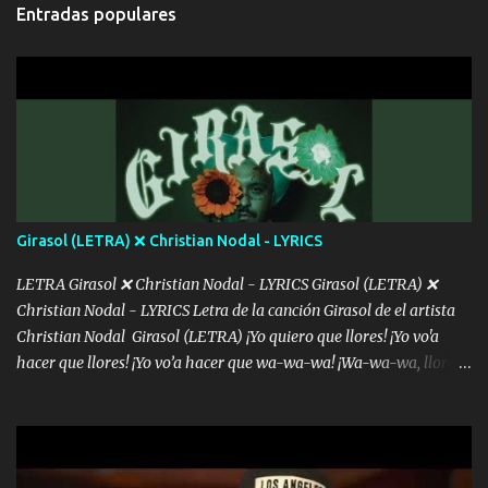
cada que intentas cantar Cada que intentas rapear, cada que
Entradas populares
intentas rimar Pobre payaso que usa a todo el mundo pa' conectar
con la gente Dices "Latino Gang" pero pisas a to'a tu gente Pa’ dar
mensajes, m'ijo, hay quе ser coherentеs Si tú no eres artista, al
menos se prudente Hoy me sabe a mierda, traigo un Balvin en los
dientes Por falta de empatía le toca ser resiliente ¿Acaso eres
consciente de los followers que mueves? Parcerito, abre los ojos y
ve el poder que tienes Otro chiste malo son los nombres de tus
álbum's "José, vibras colores con la energía del diablo " ¿Si ...
Girasol (LETRA) ❌ Christian Nodal - LYRICS
LETRA Girasol ❌ Christian Nodal - LYRICS Girasol (LETRA) ❌
Christian Nodal - LYRICS Letra de la canción Girasol de el artista
Christian Nodal Girasol (LETRA) ¡Yo quiero que llores! ¡Yo vo'a
hacer que llores! ¡Yo vo’a hacer que wa-wa-wa! ¡Wa-wa-wa, llores!
Hoy me levanté bromista y me tienes que aguantar No quiero
bromear contigo, de ti quiero bromear Tú eres un chiste, cabrón,
cada que intentas cantar Cada que intentas rapear, cada que
intentas rimar Pobre payaso que usa a todo el mundo pa' conectar