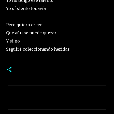
Yo no tengo ese talento
Yo sí siento todavía
Pero quiero creer
Que aún se puede querer
Y si no
Seguiré coleccionando heridas
C
o
m