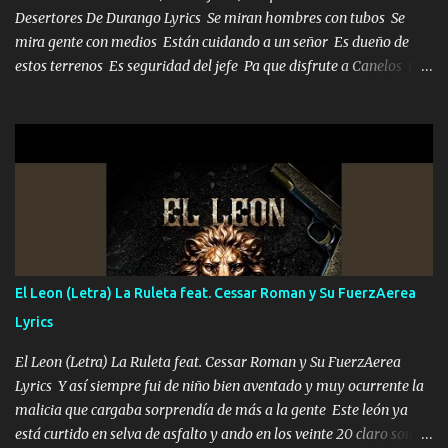
Desertores De Durango Lyrics Se miran hombres con tubos Se
mira gente con medios Están cuidando a un señor Es dueño de
estos terrenos Es seguridad del jefe Pa que disfrute a Canelos Es
el DOS de los HERMANOS un cerebro 🧠 inteligente junto con su
hermano el TRES blindado el Estado tiene andan ESPERANDO al
UNO QUE PRONTO ESTARÁ PRESENTE Que no falten las bucanas
ni tampoco las mujeres porque es platica de grandes por eso hay
que estar alegres doy las instrucciones para atender los deberes
Música Si es que salta algún problema de confianza tengo gente
ahí está el Hombre Cuarenta y también Pariente 7 arreglan
cualquier problema no más es cuestión que ordené NOS HACE
FALTA UN HERMANO DE CLAVE ERA EL 24 SIEMPRE FUE UN
El Leon (Letra) La Ruleta feat. Cessar Roman y Su FuerzAerea
HOMBRE VALIENTE POR ALGO M'URIÓ PELEAND0 SIEMPRE
Lyrics
VIO POR LA FAMILIA PARA QUE SIGA EL LEGADO Es el DOS de
los HERMANOS un cerebro inteligente y com...
El Leon (Letra) La Ruleta feat. Cessar Roman y Su FuerzAerea
Lyrics Y así siempre fui de niño bien aventado y muy ocurrente la
malicia que cargaba sorprendía de más a la gente Este león ya
está curtido en selva de asfalto y ando en los veinte 20 claro son