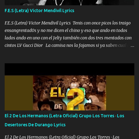
yo tengo el control a todos yo les paro el dedo soy hocicon un
F.E.S (Letra) Victor Mendivil Lyrics
malcriado un malandrón Que Les importa no saben nada falsas
las risas las que me miran hay gente corriente no quieren ve...
F.E.S (Letra) Victor Mendivil Lyrics Tenis con once picos los traigo
ensangrentad0s y no me dicen el chino y eso que ando en todos
lados ando en uno con el Jelty también con dos tres mentados con
cintos LV Gucci Dior La camisa nos la fajamos si ya saben cual es
tanto suena que ya le ardió a tres la trone con el cable en inglés la
camisa no me quito arriba la F.E.S Los caballos de TRX marcan
702 mo cuenta de banco no cuadra con que yo use bots rompiendo
estándares 110 mil records de pistas no me falta mucho para
verme en las revistas Ya pasé Italia Japón Madrid Milán y también
Francia ropa de 100.000 bolas Louis vuitton es mi fragancia
repleta de presidentes la bolsa estoy en mi pic si no se han dado
cuenta chequeen gráficas del kitch
El 2 De Los Hermanos (Letra Oficial) Grupo Los Torres · Los
Desertores De Durango Lyrics
El 2 De Los Hermanos (Letra Oficial) Grupo Los Torres · Los