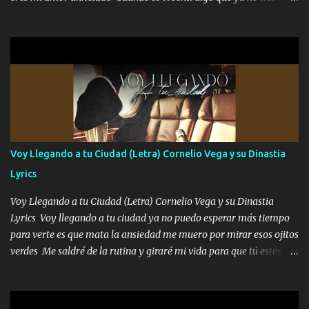
A veces allá en la Perla si no me ve en la Sierra me muevo de aquí
aquí quise elegir por mí y me decidí por ti Y ya borracho me
pa a...
parqueo por tu ventana para llevarte las canciones que te encantan
pa enamorarte las flores no son tan caras pero llevan todo el
cariño de mi alma Que pa febrero vendré frente a ti con mis
preguntas y digas que sí hacernos novios y verte feliz y muy
contenta como yo por ti Música Pregúntame qué es lo que me
enamora pa describirte unas cuantas horas también pregunta que
quiero contigo que seas dichosa al estar conmigo Y ya borracho
contéstame la llamada pa dedicarte unas bonitas palabras así
Voy Llegando a tu Ciudad (Letra) Cornelio Vega y su Dinastia
borracho me animo a decirte todo y puedo describirlo mucho que
Lyrics
me encantes Decirte que me siento muy feliz y emocionado por
tenerte aquí espero que quiera...
Voy Llegando a tu Ciudad (Letra) Cornelio Vega y su Dinastia
Lyrics Voy llegando a tu ciudad ya no puedo esperar más tiempo
para verte es que mata la ansiedad me muero por mirar esos ojitos
verdes Me saldré de la rutina y giraré mi vida para que tú estés en
ella como debe ser Yo sé que eres conocida que varios te tiran pero
no merecen y dile ya a tus amigas que no te presenten con más
pequeñeces Aquí estoy no dejaré que se te acerquen nadie porque