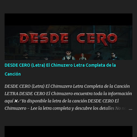
mis años Leon mi clave por si hay pendiente Tranquilo me la
navego ando en lo mío sin ni un pendiente si hay problemas lo
arreglamos padrino yo brincó en caliente Y No me paran aquí hay
pa más pues hay charola les voy a dar hasta topar pues no hay de
otra Música Surcando bien mi camino voy por mi línea no veo a
los lados aquel que no corre vuela no se me duerm voy chicoteado
Ya pasé varias hazañas ya tienen rato que me agarran el colmillo
de este León los estatales no sé esperaron Al tiro esta la PrimiZa
también la nueve que cargo al lado doy la mano al que su amigo y
DESDE CERO (Letra) El Chimuzero Letra Completa de la
al traicionero damos pa abajo Y No me paran aquí hay pa más
Canción
pues hay charola les voy a dar hasta topar pues no hay de otra...
DESDE CERO (Letra) El Chimuzero Letra Completa de la Canción
LETRA DESDE CERO El Chimuzero encuentra toda la información
aquí ❌♐ Ya disponible la letra de la canción DESDE CERO El
Chimuzero - Lee la letra completa y descubre los detalles No nací
en cuna de oro , Pero Andamos Firmes Buscando el Billete. Cómo
Vengo desde Cero Se que Solo Plata. No es lo Suficiente, Soy De
muy Pocos amigos los que están conmigo las Gracias por todo , Mi