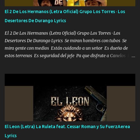
tu vida, y está bien Porque lo que tengo nadie lo tiene Una me está
escribiendo y la otra me va a llamar Quiere que vaya a verla y que
El 2 De Los Hermanos (Letra Oficial) Grupo Los Torres · Los
la invite a cenar Otras más me están pidiendo que las saque a
Desertores De Durango Lyrics
bailar Pero es que tengo un par de conciertos más que llenar Se
mueven solo por el interés P...
El 2 De Los Hermanos (Letra Oficial) Grupo Los Torres · Los
Desertores De Durango Lyrics Se miran hombres con tubos Se
mira gente con medios Están cuidando a un señor Es dueño de
estos terrenos Es seguridad del jefe Pa que disfrute a Canelos Es
el DOS de los HERMANOS un cerebro 🧠 inteligente junto con su
hermano el TRES blindado el Estado tiene andan ESPERANDO al
UNO QUE PRONTO ESTARÁ PRESENTE Que no falten las bucanas
ni tampoco las mujeres porque es platica de grandes por eso hay
que estar alegres doy las instrucciones para atender los deberes
Música Si es que salta algún problema de confianza tengo gente
ahí está el Hombre Cuarenta y también Pariente 7 arreglan
cualquier problema no más es cuestión que ordené NOS HACE
FALTA UN HERMANO DE CLAVE ERA EL 24 SIEMPRE FUE UN
El Leon (Letra) La Ruleta feat. Cessar Roman y Su FuerzAerea
HOMBRE VALIENTE POR ALGO M'URIÓ PELEAND0 SIEMPRE
Lyrics
VIO POR LA FAMILIA PARA QUE SIGA EL LEGADO Es el DOS de