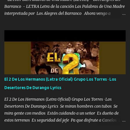
Barranco - LETRA Letra de la canción Las Palabras de Una Madre
interpretada por Los Alegres del Barranco Ahora vengo a
visitarte, a tu txumba a saludarte, se que del cielo me vez y desde
halla has de cuidarme, son palabras de una madre, que lleva en el
viento a su hijo y aunque ahora ya este con Dios el destino así lo
quiso, él tiempo sigue pasando y nunca te olvidaremos, aquí
seguiré esperando hasta volvernos a vernos El recuerdo que yo
tengo de mi mente no se va, en mi corazón me llevo lo mismo que
tu papá, a veces me pongo triste porque no puedo mirarte, mas se
que tu me escuchas porque tu eres mi gran ángel, El desespero me
llega para reunirme contigo, tu iluminas mi sendero por siempre
El 2 De Los Hermanos (Letra Oficial) Grupo Los Torres · Los
serás mi niño, del amor que yo te tengo es co...
Desertores De Durango Lyrics
El 2 De Los Hermanos (Letra Oficial) Grupo Los Torres · Los
Desertores De Durango Lyrics Se miran hombres con tubos Se
mira gente con medios Están cuidando a un señor Es dueño de
estos terrenos Es seguridad del jefe Pa que disfrute a Canelos Es
el DOS de los HERMANOS un cerebro 🧠 inteligente junto con su