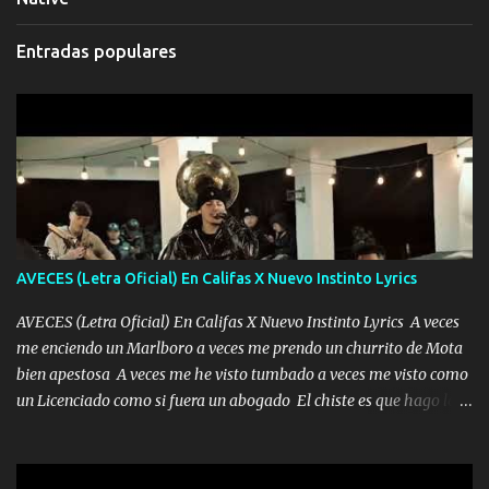
Entradas populares
AVECES (Letra Oficial) En Califas X Nuevo Instinto Lyrics
AVECES (Letra Oficial) En Califas X Nuevo Instinto Lyrics A veces
me enciendo un Marlboro a veces me prendo un churrito de Mota
bien apestosa A veces me he visto tumbado a veces me visto como
un Licenciado como si fuera un abogado El chiste es que hago lo
que quiero pues así soy me mandó yo tengo el control a todos yo
les paro el dedo soy hocicon un malcriado un malandrón Que Les
importa no saben nada falsas las risas las que me miran hay gente