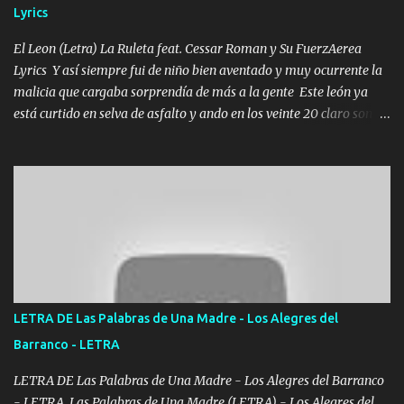
Lyrics
El Leon (Letra) La Ruleta feat. Cessar Roman y Su FuerzAerea
Lyrics Y así siempre fui de niño bien aventado y muy ocurrente la
malicia que cargaba sorprendía de más a la gente Este león ya
está curtido en selva de asfalto y ando en los veinte 20 claro son
mis años Leon mi clave por si hay pendiente Tranquilo me la
navego ando en lo mío sin ni un pendiente si hay problemas lo
arreglamos padrino yo brincó en caliente Y No me paran aquí hay
pa más pues hay charola les voy a dar hasta topar pues no hay de
otra Música Surcando bien mi camino voy por mi línea no veo a
los lados aquel que no corre vuela no se me duerm voy chicoteado
Ya pasé varias hazañas ya tienen rato que me agarran el colmillo
de este León los estatales no sé esperaron Al tiro esta la PrimiZa
también la nueve que cargo al lado doy la mano al que su amigo y
LETRA DE Las Palabras de Una Madre - Los Alegres del
al traicionero damos pa abajo Y No me paran aquí hay pa más
Barranco - LETRA
pues hay charola les voy a dar hasta topar pues no hay de otra...
LETRA DE Las Palabras de Una Madre - Los Alegres del Barranco
- LETRA Las Palabras de Una Madre (LETRA) - Los Alegres del