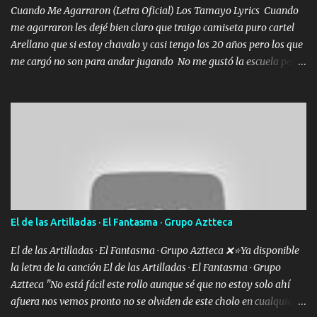
Cuando Me Agarraron (Letra Oficial) Los Tamayo Lyrics Cuando
me agarraron les dejé bien claro que traigo camiseta puro cartel
Arellano que si estoy chavalo y casi tengo los 20 años pero los que
me cargó no son para andar jugando No me gustó la escuela pero
las libretas para el otro lado las fuimos mandando Ya nos
difamaron y nos han tachado sigue la vieja guardia y sigue bien
firme el legado que si como me llamó varios ya se han preguntado
Yo Soy El De Las Pacas Sobrino Del Brazo Armad0 Con mi Glock
fajado y mi R terciado me van a ver allá por TJ para un licenciado
mando un abrazo andamos al cien Choritas también Música
Ando en la colonia bien acelerado traigo un M2 que nunca me ha
fallado para mi compadre mandó un fuerte abrazo también al
Especial sabe que lo apreciamos En los mejores antros me verán
El de las Artilladas · El Fantasma · Grupo Aztteca
tomando con mujeres hermosas y botellas destapando siempre
bien cuidado bien atrabancado y a los que me conocen ya saben de
El de las Artilladas · El Fantasma · Grupo Aztteca ❌⭐Ya disponible
lo que hablo Entre lob...
la letra de la canción El de las Artilladas · El Fantasma · Grupo
Aztteca "No está fácil este rollo aunque sé que no estoy solo ahí
afuera nos vemos pronto no se olviden de este cholo en cualquier