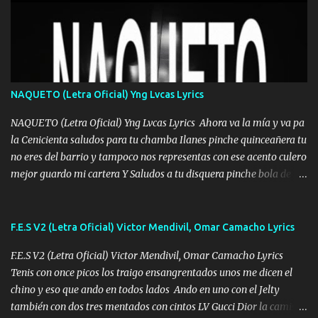
Mesa será Compartida con los que Estuvieron Cuando estuve Solo.
❌ www.elnorteduro.com ❌ Yo No limito los Sueños , si no existe
Uno pues Hallamos Modos , Si me caigo me Levanto, Aprendo Del
Error Y me sacudo El Lodo ❌ www.elnorteduro.com ❌ El Dinero
No me falta Pero Tampoco me Estorba , Por Eso Manejo Todo
Bien Regido Por mis Normas . Aquí no Se Sufre de Ego vengo Desde
NAQUETO (Letra Oficial) Yng Lvcas Lyrics
Abajo y me costó subir Fue Con Trabajo Y Esfuerzo, Nada es
Regalado Me Super Invertir A Mí lado Una Princesa que A pesar de
NAQUETO (Letra Oficial) Yng Lvcas Lyrics Ahora va la mía y va pa
Todo Siempre a estado ahí . Hecho pa...
la Cenicienta saludos para tu chamba Ilanes pinche quinceañera tu
no eres del barrio y tampoco nos representas con ese acento culero
mejor guardo mi cartera Y Saludos a tu disquera pinche bola de
corrientes de Candela no trae nada y de música mucho menos te
robaron en tu casa y a tus padres como perros los traían
amarrados y tu escondido entre el miedo Que el chacal mas caro
F.E.S V2 (Letra Oficial) Victor Mendivil, Omar Camacho Lyrics
eso solo lo dices tú por ahí me llegó el rumor que eso viene de
F.E.S V2 (Letra Oficial) Victor Mendivil, Omar Camacho Lyrics
timbo tú tu ropa y tus joyas están iguales a ti todas nacas todas
Tenis con once picos los traigo ensangrentados unos me dicen el
chafas baratas como TAfi Y un trofeo para Jiménez por dejarse
chino y eso que ando en todos lados Ando en uno con el Jelty
embarazar aunque aquí huele algo raro y es que tu no estas jamas
también con dos tres mentados con cintos LV Gucci Dior la camisa
Muestras en las redes que solo ella y nada más pero yo me se otras