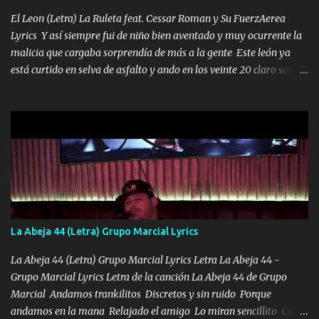
los HERMANOS un cerebro inteligente y com...
El Leon (Letra) La Ruleta feat. Cessar Roman y Su FuerzAerea
Lyrics Y así siempre fui de niño bien aventado y muy ocurrente la
malicia que cargaba sorprendía de más a la gente Este león ya
está curtido en selva de asfalto y ando en los veinte 20 claro son
mis años Leon mi clave por si hay pendiente Tranquilo me la
navego ando en lo mío sin ni un pendiente si hay problemas lo
arreglamos padrino yo brincó en caliente Y No me paran aquí hay
pa más pues hay charola les voy a dar hasta topar pues no hay de
otra Música Surcando bien mi camino voy por mi línea no veo a
los lados aquel que no corre vuela no se me duerm voy chicoteado
Ya pasé varias hazañas ya tienen rato que me agarran el colmillo
de este León los estatales no sé esperaron Al tiro esta la PrimiZa
también la nueve que cargo al lado doy la mano al que su amigo y
La Abeja 44 (Letra) Grupo Marcial Lyrics
al traicionero damos pa abajo Y No me paran aquí hay pa más
pues hay charola les voy a dar hasta topar pues no hay de otra...
La Abeja 44 (Letra) Grupo Marcial Lyrics Letra La Abeja 44 -
Grupo Marcial Lyrics Letra de la canción La Abeja 44 de Grupo
Marcial Andamos trankilitos Discretos y sin ruido Porque
andamos en la mana Relajado el amigo Lo miran sencillito Con