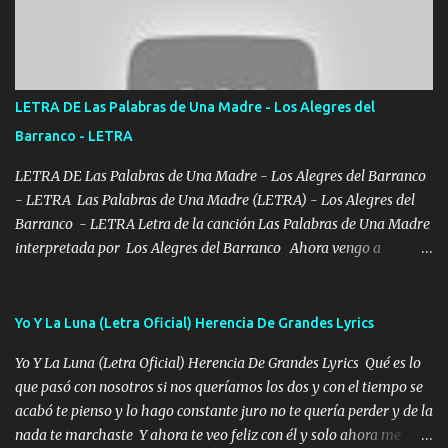
Bellas Artes me ve en las blancas ya hace falta mi APA FLACO
verde se le extraña pa que sepan Aquí Pura GENTE DE LA RANA 🐸
POR CLAVE ES EL CALI 4 EN LA CIUDAD TIJUANA Música Al
tirante andamos mi carnal atento a cualquier necesidad no porque
LETRA DE Las Palabras de Una Madre - Los Alegres del
se ve limpio el camino nos confiamos al andar y nunca con la
Barranco - LETRA
misma piedra me vuelvo a tropezar Cuando ando de enamorado
en corto me tiró a per...
LETRA DE Las Palabras de Una Madre - Los Alegres del Barranco
- LETRA Las Palabras de Una Madre (LETRA) - Los Alegres del
Barranco - LETRA Letra de la canción Las Palabras de Una Madre
interpretada por Los Alegres del Barranco Ahora vengo a
visitarte, a tu txumba a saludarte, se que del cielo me vez y desde
halla has de cuidarme, son palabras de una madre, que lleva en el
viento a su hijo y aunque ahora ya este con Dios el destino así lo
Yo Y La Luna (Letra Oficial) Herencia De Grandes Lyrics
quiso, él tiempo sigue pasando y nunca te olvidaremos, aquí
Yo Y La Luna (Letra Oficial) Herencia De Grandes Lyrics Qué es lo
seguiré esperando hasta volvernos a vernos El recuerdo que yo
que pasó con nosotros si nos queríamos los dos y con el tiempo se
tengo de mi mente no se va, en mi corazón me llevo lo mismo que
acabó te pienso y lo hago constante juro no te quería perder y de la
tu papá, a veces me pongo triste porque no puedo mirarte, mas se
nada te marchaste Y ahora te veo feliz con él y solo ahora me
que tu me escuchas porque tu eres mi gran ángel, El desespero me