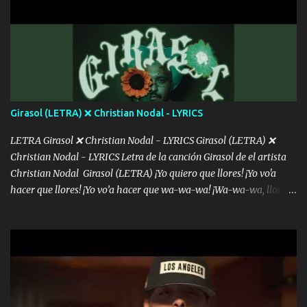
mensajes, m'ijo, hay quе ser coherentеs Si tú no eres artista, al
menos se prudente Hoy me sabe a mierda, traigo un Balvin en los
dientes Por falta de empatía le toca ser resiliente ¿Acaso eres
consciente de los followers que mueves? Parcerito, abre los ojos y
ve el poder que tienes Otro chiste malo son los nombres de tus
álbum's "José, vibras colores con la energía del diablo " ¿Si ...
Girasol (LETRA) ❌ Christian Nodal - LYRICS
LETRA Girasol ❌ Christian Nodal - LYRICS Girasol (LETRA) ❌
Christian Nodal - LYRICS Letra de la canción Girasol de el artista
Christian Nodal Girasol (LETRA) ¡Yo quiero que llores! ¡Yo vo'a
hacer que llores! ¡Yo vo’a hacer que wa-wa-wa! ¡Wa-wa-wa, llores!
Hoy me levanté bromista y me tienes que aguantar No quiero
bromear contigo, de ti quiero bromear Tú eres un chiste, cabrón,
cada que intentas cantar Cada que intentas rapear, cada que
intentas rimar Pobre payaso que usa a todo el mundo pa' conectar
con la gente Dices "Latino Gang" pero pisas a to'a tu gente Pa’ dar
mensajes, m'ijo, hay quе ser coherentеs Si tú no eres artista, al
menos se prudente Hoy me sabe a mierda, traigo un Balvin en los