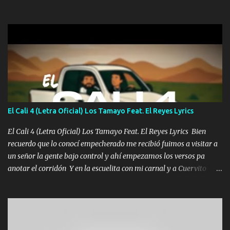
una Glock bien fajada Lo miran relajado La vida disfrutando Y la
gente siempre criticando Nos miran algo bueno Ya sera ropa,
diamante lo que me cuelgan en el cuello (Chorus) Y cuando
coronamos Se jala los marciales Y sus guitarras ya van sonando
Un gallardo me prendo Para agarrar el vuelo y la mente y
tranquilizando Tomense un buen trago Y así es como empezamos
los versos que voy cantando (Music) A vido alta y bajas La carreta
se atora Pero nunca le aflojamos Ya me han pasado cosas Y
aunque ustedes no sepan Pero la vida es muy corta Hay que
El Cali 4 (Letra Oficial) Los Tamayo Feat. El Reyes Lyrics
echarle chingazos Y seguir trabajando porque nada es...
El Cali 4 (Letra Oficial) Los Tamayo Feat. El Reyes Lyrics Bien
recuerdo que lo conocí empecherado me recibió fuimos a visitar a
un señor la gente bajo control y ahí empezamos los versos pa
anotar el corridón Y en la escuelita con mi carnal y a Cuervito
mandó a saludar la bergacera del Alamar pensó no llegó al final y
aquí se cumplen las reglas no secuestr0 no r0bar De La C giró la
orden nos comanda el doble P bien firmes con Alto PRIETO y la
camisa es color Verde y peleam0s la Bandera por todita a la ciudad
con los drones patrullando la Frontera De Tijuana Bulevares