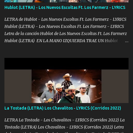
contéstame la llamada pa dedicarte unas bonitas palabras así
Hublot (LETRA) - Los Nuevos Escoltas Ft. Los Farmerz - LYRICS
borracho me animo a decirte todo y puedo describirlo mucho que
me encantes Decirte que me siento muy feliz y emocionado por
LETRA de Hublot - Los Nuevos Escoltas Ft. Los Farmerz - LYRICS
tenerte aquí espero que quiera...
Hublot (LETRA) - Los Nuevos Escoltas Ft. Los Farmerz - LYRICS
Letra de la canción Hublot de Los Nuevos Escoltas Ft. Los Farmerz
Hublot (LETRA) EN LA MANO IZQUIERDA TRAE UN Hublot
COLGADO SE LE VE AL AMIGO CUANDO TOMA UN TRAGO NO ES
QUE SEA ZURDO SIEMPRE ANDA OCUPADO RECIBÍ LLAMADAS
DESDE EL OTRO LADO 🔷♦️ ME DICEN PARIENTE QUE COMO
LLEGO EL MANDADO TODO COMPLETITO TODAVÍA LLEGO
ESTAMPADO ♦️🔷♦️ TRES O CUATRO DÍAS PA DESAFANARLO OTRO
MESECITO VAYA ALISTANDO PURO BILLETITO DEL FRANKIE
MANDAMOS HACE MUCHO BULTO LAS CARAS DEL JACKSON♦️
PAGO AL CONTADO Y NO DEJO NINGÚN RASTRO SE MUEVEN
LAS PACAS LAS LIGAS VAMOS TRONANDO♦️🔷♦️♦️🔷 YO NO MUEVO
La Tostada (LETRA) Los Chavalitos - LYRICS (Corridos 2022)
MOTA SOLO LA FUMAMOS DONDE SE ME ANTOJA UN GALLO
FORJAMOS ESTOY BIEN CONECTADO Y GENTE TRAIGO AL
LETRA La Tostada - Los Chavalitos - LYRICS (Corridos 2022) La
MANDO YA DIJE MI NOMBRE Y NI CUENTA SE HAN DADO♦️🔷
Tostada (LETRA) Los Chavalitos - LYRICS (Corridos 2022) Letra