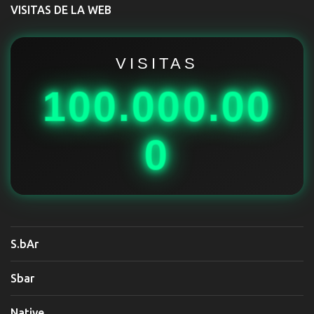
t
VISITAS DE LA WEB
a
r
i
VISITAS
o
100.000.00
s
0
S.bAr
Sbar
Native