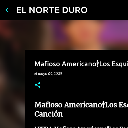
EL NORTE DURO
Mafioso Americano🕴️Los Esqui
el
mayo 09, 2025
Mafioso Americano🕴️Los Es
Canción