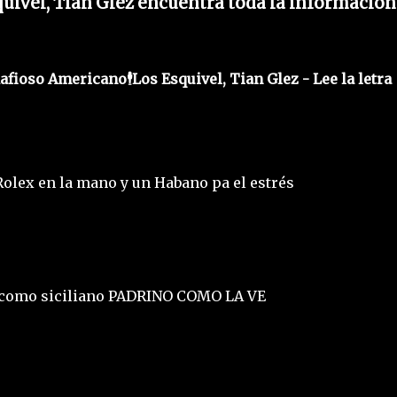
uivel, Tian Glez encuentra toda la información
afioso Americano🕴️Los Esquivel, Tian Glez - Lee la letra
olex en la mano y un Habano pa el estrés
sí como siciliano PADRINO COMO LA VE