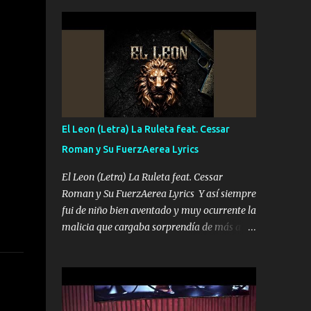
seguridad del jefe Pa que disfrute a Canelos
conciertos más que llenar Se mueven solo
Es el DOS de los HERMANOS un cerebro 🧠
por el interés P...
inteligente junto con su hermano el TRES
blindado el Estado tiene andan ESPERANDO
al UNO QUE PRONTO ESTARÁ PRESENTE
Que no falten las bucanas ni tampoco las
mujeres porque es platica de grandes por eso
hay que estar alegres doy las instrucciones
El Leon (Letra) La Ruleta feat. Cessar
para atender los deberes Música Si es que
Roman y Su FuerzAerea Lyrics
salta algún problema de confianza tengo
gente ahí está el Hombre Cuarenta y
El Leon (Letra) La Ruleta feat. Cessar
también Pariente 7 arreglan cualquier
Roman y Su FuerzAerea Lyrics Y así siempre
problema no más es cuestión que ordené
fui de niño bien aventado y muy ocurrente la
NOS HACE FALTA UN HERMANO DE CLAVE
malicia que cargaba sorprendía de más a la
ERA EL 24 SIEMPRE FUE UN HOMBRE
gente Este león ya está curtido en selva de
VALIENTE POR ALGO M'URIÓ PELEAND0
asfalto y ando en los veinte 20 claro son mis
SIEMPRE VIO POR LA FAMILIA PARA QUE
años Leon mi clave por si hay pendiente
SIGA EL LEGADO Es el DOS de los
Tranquilo me la navego ando en lo mío sin
HERMANOS un cerebro inteligente y com...
ni un pendiente si hay problemas lo