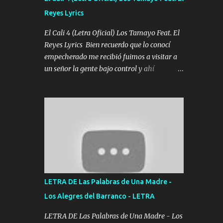
agarrar el vuelo y la mente y tranquilizando
Reyes Lyrics
Tomense un buen trago Y así es como
empezamos los versos que voy cantando
El Cali 4 (Letra Oficial) Los Tamayo Feat. El
(Music) A vido alta y bajas La carreta se
Reyes Lyrics Bien recuerdo que lo conocí
atora Pero nunca le aflojamos Ya me han
empecherado me recibió fuimos a visitar a
pasado cosas Y aunque ustedes no sepan
un señor la gente bajo control y ahí
Pero la vida es muy corta Hay que echarle
empezamos los versos pa anotar el corridón
chingazos Y seguir trabajando porque nada
Y en la escuelita con mi carnal y a Cuervito
es...
mandó a saludar la bergacera del Alamar
pensó no llegó al final y aquí se cumplen las
reglas no secuestr0 no r0bar De La C giró la
orden nos comanda el doble P bien firmes
con Alto PRIETO y la camisa es color Verde y
peleam0s la Bandera por todita a la ciudad
con los drones patrullando la Frontera De
LETRA DE Las Palabras de Una Madre -
Tijuana Bulevares Bellas Artes me ve en las
Los Alegres del Barranco - LETRA
blancas ya hace falta mi APA FLACO verde
se le extraña pa que sepan Aquí Pura GENTE
LETRA DE Las Palabras de Una Madre - Los