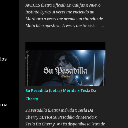
AVECES (Letra Oficial) En Califas X Nuevo
Instinto Lyrics A veces me enciendo un
Marlboro a veces me prendo un churrito de
Mota bien apestosa A veces me he visto
tumbado a veces me visto como un
Licenciado como si fuera un abogado El
chiste es que hago lo que quiero pues así soy
me mandó yo tengo el control a todos yo les
dos
paro el dedo soy hocicon un malcriado un
malandrón Que Les importa no saben nada
falsas las risas las que me miran hay gente
corriente no quieren verte subir de level
trucha mis plebes Música A veces me pongo
Su Pesadilla (Letra) Mérida x Tesla Da
un sombrero a veces me ven la cachucha de
Cherry
lado con la mirada siempre en alto A veces
 una
me fajó una super o a veces me fajó una
Su Pesadilla (Letra) Mérida x Tesla Da
Glock siempre armado todas las
Cherry LETRA Su Pesadilla de Mérida x
generaciones yo traigo El chiste es que hago
Tesla Da Cherry ❌⭐Ya disponible la letra de