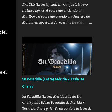
AVECES (Letra Oficial) En Califas X Nuevo
Instinto Lyrics A veces me enciendo un
Marlboro a veces me prendo un churrito de
Mota bien apestosa A veces me he visto
tumbado a veces me visto como un
piel
Licenciado como si fuera un abogado El
chiste es que hago lo que quiero pues así soy
me mandó yo tengo el control a todos yo les
paro el dedo soy hocicon un malcriado un
malandrón Que Les importa no saben nada
falsas las risas las que me miran hay gente
corriente no quieren verte subir de level
e el
trucha mis plebes Música A veces me pongo
Su Pesadilla (Letra) Mérida x Tesla Da
un sombrero a veces me ven la cachucha de
Cherry
lado con la mirada siempre en alto A veces
me fajó una super o a veces me fajó una
Su Pesadilla (Letra) Mérida x Tesla Da
Glock siempre armado todas las
Cherry LETRA Su Pesadilla de Mérida x
generaciones yo traigo El chiste es que hago
Tesla Da Cherry ❌⭐Ya disponible la letra de