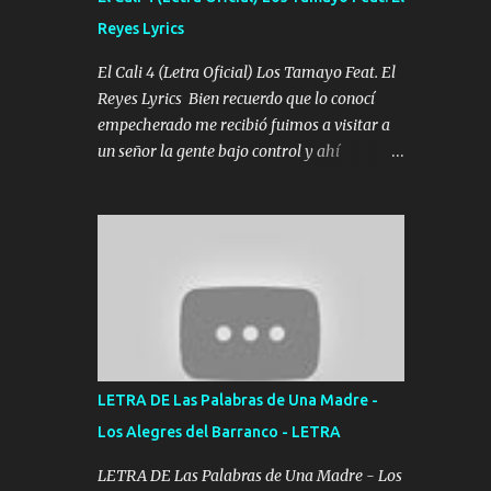
agarrar el vuelo y la mente y tranquilizando
Reyes Lyrics
Tomense un buen trago Y así es como
empezamos los versos que voy cantando
El Cali 4 (Letra Oficial) Los Tamayo Feat. El
(Music) A vido alta y bajas La carreta se
Reyes Lyrics Bien recuerdo que lo conocí
atora Pero nunca le aflojamos Ya me han
empecherado me recibió fuimos a visitar a
pasado cosas Y aunque ustedes no sepan
un señor la gente bajo control y ahí
Pero la vida es muy corta Hay que echarle
empezamos los versos pa anotar el corridón
chingazos Y seguir trabajando porque nada
Y en la escuelita con mi carnal y a Cuervito
es...
mandó a saludar la bergacera del Alamar
pensó no llegó al final y aquí se cumplen las
reglas no secuestr0 no r0bar De La C giró la
orden nos comanda el doble P bien firmes
con Alto PRIETO y la camisa es color Verde y
peleam0s la Bandera por todita a la ciudad
con los drones patrullando la Frontera De
LETRA DE Las Palabras de Una Madre -
Tijuana Bulevares Bellas Artes me ve en las
Los Alegres del Barranco - LETRA
blancas ya hace falta mi APA FLACO verde
se le extraña pa que sepan Aquí Pura GENTE
LETRA DE Las Palabras de Una Madre - Los