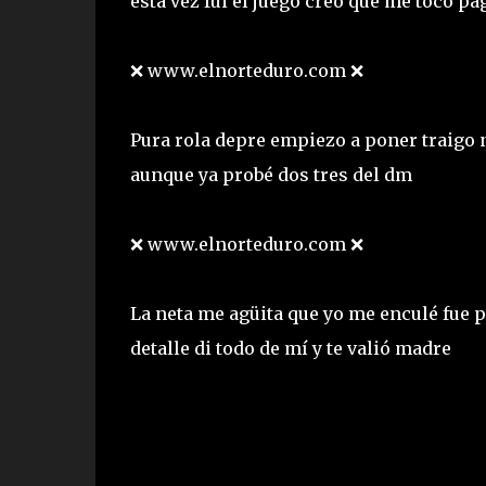
esta vez fui el juego creo que me tocó pa
❌ www.elnorteduro.com ❌
Pura rola depre empiezo a poner traigo n
aunque ya probé dos tres del dm
❌ www.elnorteduro.com ❌
La neta me agüita que yo me enculé fue po
detalle di todo de mí y te valió madre