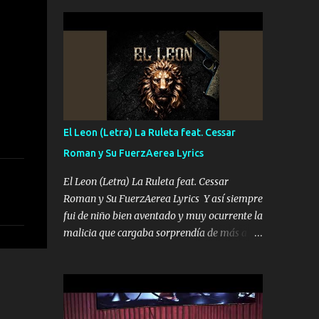
seguridad del jefe Pa que disfrute a Canelos
conciertos más que llenar Se mueven solo
Es el DOS de los HERMANOS un cerebro 🧠
por el interés P...
inteligente junto con su hermano el TRES
blindado el Estado tiene andan ESPERANDO
al UNO QUE PRONTO ESTARÁ PRESENTE
Que no falten las bucanas ni tampoco las
mujeres porque es platica de grandes por eso
hay que estar alegres doy las instrucciones
El Leon (Letra) La Ruleta feat. Cessar
para atender los deberes Música Si es que
Roman y Su FuerzAerea Lyrics
salta algún problema de confianza tengo
gente ahí está el Hombre Cuarenta y
El Leon (Letra) La Ruleta feat. Cessar
también Pariente 7 arreglan cualquier
Roman y Su FuerzAerea Lyrics Y así siempre
problema no más es cuestión que ordené
fui de niño bien aventado y muy ocurrente la
NOS HACE FALTA UN HERMANO DE CLAVE
malicia que cargaba sorprendía de más a la
ERA EL 24 SIEMPRE FUE UN HOMBRE
gente Este león ya está curtido en selva de
VALIENTE POR ALGO M'URIÓ PELEAND0
asfalto y ando en los veinte 20 claro son mis
SIEMPRE VIO POR LA FAMILIA PARA QUE
años Leon mi clave por si hay pendiente
SIGA EL LEGADO Es el DOS de los
Tranquilo me la navego ando en lo mío sin
HERMANOS un cerebro inteligente y com...
ni un pendiente si hay problemas lo