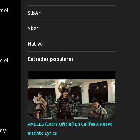
piel
S.bAr
Sbar
Native
Entradas populares
e el
AVECES (Letra Oficial) En Califas X Nuevo
r y
Instinto Lyrics